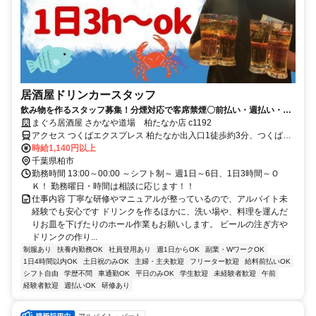
居酒屋ドリンカースタッフ
飲み物を作るスタッフ募集！分煙対応で客席禁煙〇前払い・週払い・食
事補助・髪型自由！
まぐろ居酒屋 さかなや道場 柏たなか店 c1192
アクセス つくばエクスプレス 柏たなか出入口1徒歩約3分、つくばエ
クスプレス 柏の葉キャンパス東口徒歩約34分、東武野田線〔アーバ
時給1,140円以上
ンパークライン〕 江戸川台東口徒歩約63分 柏たなか駅より徒歩2分
千葉県柏市
勤務時間 13:00～00:00 ～シフト制～ 週1日～6日、1日3時間～Ｏ
Ｋ！ 勤務曜日・時間は相談に応じます！！
仕事内容 丁寧な研修やマニュアルが整っているので、アルバイト未
経験でも安心です ドリンクを作るほかに、洗い場や、料理を運んだ
りお皿を下げたりのホール作業もお願いします。 ビールの注ぎ方や
ドリンクの作り...
制服あり
扶養内勤務OK
社員登用あり
週1日からOK
副業・WワークOK
1日4時間以内OK
土日祝のみOK
主婦・主夫歓迎
フリーター歓迎
給料前払いOK
シフト自由
学歴不問
車通勤OK
平日のみOK
学生歓迎
未経験者歓迎
午前
経験者歓迎
週払いOK
研修あり