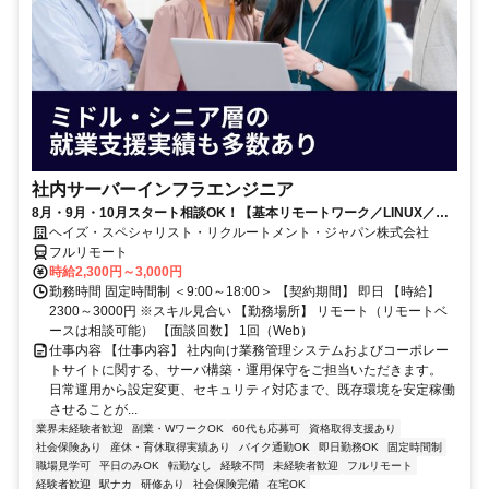
社内サーバーインフラエンジニア
8月・9月・10月スタート相談OK！【基本リモートワーク／LINUX／在
宅／ミドルウェア】インフラエンジニア
ヘイズ・スペシャリスト・リクルートメント・ジャパン株式会社
フルリモート
時給2,300円～3,000円
勤務時間 固定時間制 ＜9:00～18:00＞ 【契約期間】 即日 【時給】
2300～3000円 ※スキル見合い 【勤務場所】 リモート（リモートベ
ースは相談可能） 【面談回数】 1回（Web）
仕事内容 【仕事内容】 社内向け業務管理システムおよびコーポレー
トサイトに関する、サーバ構築・運用保守をご担当いただきます。
日常運用から設定変更、セキュリティ対応まで、既存環境を安定稼働
させることが...
業界未経験者歓迎
副業・WワークOK
60代も応募可
資格取得支援あり
社会保険あり
産休・育休取得実績あり
バイク通勤OK
即日勤務OK
固定時間制
職場見学可
平日のみOK
転勤なし
経験不問
未経験者歓迎
フルリモート
経験者歓迎
駅ナカ
研修あり
社会保険完備
在宅OK