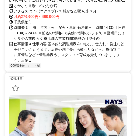
いろいろな くにの ひとが はたらいています。ていねいに おしえるので
あんしんしてください。
さかなや道場 柏たなか店
アクセス つくばエクスプレス 柏かなた駅 徒歩３分
月給270,000円～490,000円
千葉県柏市
時間帯 朝、昼、夕方・夜、深夜・早朝 勤務曜日・時間 14:00(土日祝
10:00)～24:00 ※前述の時間内で実働8時間のシフト制 ※営業日によ
り多少の前後あり ※店舗の営業時間(勤務の可能性の...
仕事情報 ● 仕事内容 基本的な調理業務を中心に、仕入れ・発注など
を担当 いただきます。店長や調理長から教わりながら、原価管理、
在庫管理などの管理業務や、スタッフの育成も覚えていき ましょ
う。店舗...
交通費支給
シフト制
派遣社員