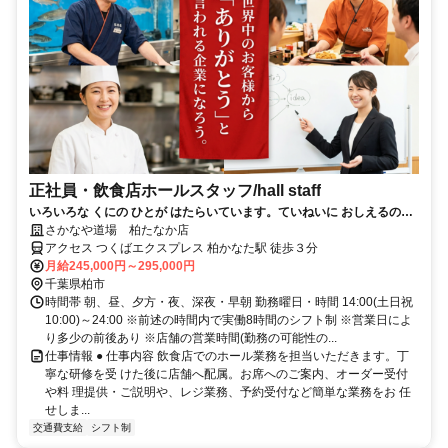
正社員・飲食店ホールスタッフ/hall staff
いろいろな くにの ひとが はたらいています。ていねいに おしえるので
あんしんしてください。
さかなや道場 柏たなか店
アクセス つくばエクスプレス 柏かなた駅 徒歩３分
月給245,000円～295,000円
千葉県柏市
時間帯 朝、昼、夕方・夜、深夜・早朝 勤務曜日・時間 14:00(土日祝
10:00)～24:00 ※前述の時間内で実働8時間のシフト制 ※営業日によ
り多少の前後あり ※店舗の営業時間(勤務の可能性の...
仕事情報 ● 仕事内容 飲食店でのホール業務を担当いただきます。丁
寧な研修を受 けた後に店舗へ配属。お席へのご案内、オーダー受付
や料 理提供・ご説明や、レジ業務、予約受付など簡単な業務をお 任
せしま...
交通費支給
シフト制