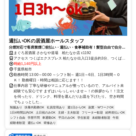
週払いOKの居酒屋ホールスタッフ
分煙対応で客席禁煙〇前払い・週払い・食事補助有！髪型自由で自分ら
しく！お客様へ最高のおもてなしを！
まぐろ居酒屋 さかなや道場 柏たなか店 c1192
アクセス つくばエクスプレス 柏たなか出入口1徒歩約3分、つくばエ
クスプレス 柏の葉キャンパス東口徒歩約34分、東武野田線〔アーバ
時給1,140円以上
ンパークライン〕 江戸川台東口徒歩約63分 柏たなか駅より徒歩2分
千葉県柏市
勤務時間 13:00～00:00 ～シフト制～ 週1日～6日、1日3時間～Ｏ
Ｋ！ 勤務曜日・時間は相談に応じます！！
仕事内容 丁寧な研修やマニュアルが整っているので、アルバイト未
経験でも安心です まずはいらっしゃいませ～！の挨拶から！！注文
を伺ったり、ドリンク、料理を運んだりお皿を下げたり。 空き時間
でちょっとした...
制服あり
扶養内勤務OK
社員登用あり
週1日からOK
副業・WワークOK
1日4時間以内OK
土日祝のみOK
主婦・主夫歓迎
フリーター歓迎
給料前払いOK
シフト自由
学歴不問
車通勤OK
平日のみOK
学生歓迎
未経験者歓迎
午前
経験者歓迎
週払いOK
研修あり