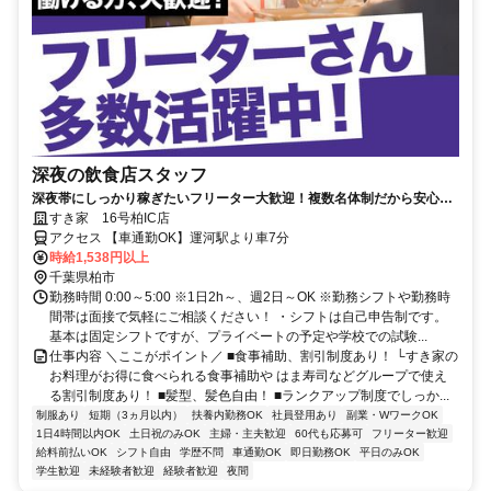
深夜の飲食店スタッフ
深夜帯にしっかり稼ぎたいフリーター大歓迎！複数名体制だから安心し
て働ける◎
すき家 16号柏IC店
アクセス 【車通勤OK】運河駅より車7分
時給1,538円以上
千葉県柏市
勤務時間 0:00～5:00 ※1日2h～、週2日～OK ※勤務シフトや勤務時
間帯は面接で気軽にご相談ください！ ・シフトは自己申告制です。
基本は固定シフトですが、プライベートの予定や学校での試験...
仕事内容 ＼ここがポイント／ ■食事補助、割引制度あり！ └すき家の
お料理がお得に食べられる食事補助や はま寿司などグループで使え
る割引制度あり！ ■髪型、髪色自由！ ■ランクアップ制度でしっか...
制服あり
短期（3ヵ月以内）
扶養内勤務OK
社員登用あり
副業・WワークOK
1日4時間以内OK
土日祝のみOK
主婦・主夫歓迎
60代も応募可
フリーター歓迎
給料前払いOK
シフト自由
学歴不問
車通勤OK
即日勤務OK
平日のみOK
学生歓迎
未経験者歓迎
経験者歓迎
夜間