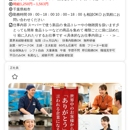
柏の葉キャンパス駅 車で7分 JR常磐線(上野～取手) 柏駅 車で20分 東
時給1,250円～1,563円
武野田線 流山おおたかの森駅 車で15分 最寄駅備考 【ご応募】 面接
千葉県柏市
はお家でできるＷＥＢ面接がオススメです。 お気軽にお電話くださ
勤務時間 09：00～18：00 10：00～18：00 も相談OK◎ お気軽にお
い
問い合わせください
仕事内容 スーパーで使う新品の 食品トレーや小物雑貨を扱います彡
とっても簡単 食品トレーなどの商品を集めて 種類ごとに袋に詰めた
り 箱に入れたりするお仕事です ≪具体的なお仕事内容は・・・≫ ...
業界未経験者歓迎
短期（3ヵ月以内）
扶養内勤務OK
無料研修
副業・WワークOK
主婦・主夫歓迎
60代も応募可
長期
フリーター歓迎
社会保険あり
シフト自由
大量募集
午後
学歴不問
即日勤務OK
職場見学可
平日のみOK
転勤なし
経験不問
未経験者歓迎
正社員