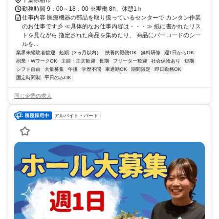
磐線(上野～取手) 柏駅 車で20分 最寄駅備考 【ご応募】 面接はお家で
千葉県柏市
できるＷＥＢ面接がオススメです。 お気軽にお電話ください
勤務時間 9：00～18：00 ※実働 8h、休憩1ｈ
仕事内容 医療機器の部品を取り扱っているセンターで カンタン作業
のお仕事です彡 ≪具体的なお仕事内容は・・・≫ 紙に書かれたリス
トを見ながら 指定された商品を集めたり、 商品にバーコードのシー
ルを...
業界未経験者歓迎
短期（3ヵ月以内）
扶養内勤務OK
無料研修
週1日からOK
副業・WワークOK
主婦・主夫歓迎
長期
フリーター歓迎
社会保険あり
短期
シフト自由
大量募集
午後
学歴不問
車通勤OK
期間限定
即日勤務OK
固定時間制
平日のみOK
同じ企業の求人
アルバイト・パート