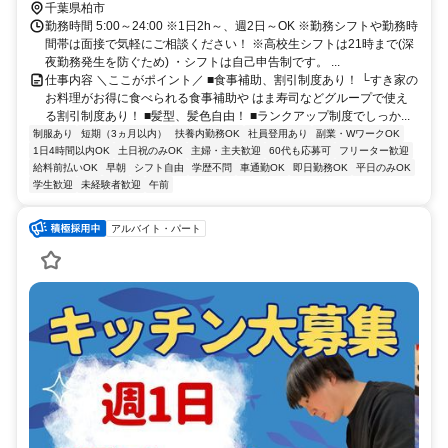
千葉県柏市
勤務時間 5:00～24:00 ※1日2h～、週2日～OK ※勤務シフトや勤務時
間帯は面接で気軽にご相談ください！ ※高校生シフトは21時まで(深
夜勤務発生を防ぐため) ・シフトは自己申告制です。 ...
仕事内容 ＼ここがポイント／ ■食事補助、割引制度あり！ └すき家の
お料理がお得に食べられる食事補助や はま寿司などグループで使え
る割引制度あり！ ■髪型、髪色自由！ ■ランクアップ制度でしっか...
制服あり
短期（3ヵ月以内）
扶養内勤務OK
社員登用あり
副業・WワークOK
1日4時間以内OK
土日祝のみOK
主婦・主夫歓迎
60代も応募可
フリーター歓迎
給料前払いOK
早朝
シフト自由
学歴不問
車通勤OK
即日勤務OK
平日のみOK
学生歓迎
未経験者歓迎
午前
アルバイト・パート