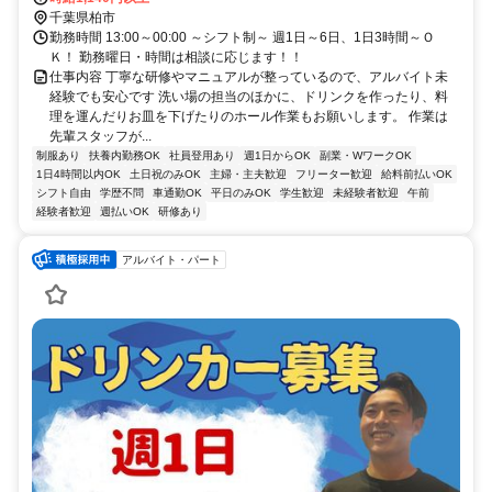
ンパークライン〕 江戸川台東口徒歩約63分 柏たなか駅より徒歩2分
千葉県柏市
勤務時間 13:00～00:00 ～シフト制～ 週1日～6日、1日3時間～Ｏ
Ｋ！ 勤務曜日・時間は相談に応じます！！
仕事内容 丁寧な研修やマニュアルが整っているので、アルバイト未
経験でも安心です 洗い場の担当のほかに、ドリンクを作ったり、料
理を運んだりお皿を下げたりのホール作業もお願いします。 作業は
先輩スタッフが...
制服あり
扶養内勤務OK
社員登用あり
週1日からOK
副業・WワークOK
1日4時間以内OK
土日祝のみOK
主婦・主夫歓迎
フリーター歓迎
給料前払いOK
シフト自由
学歴不問
車通勤OK
平日のみOK
学生歓迎
未経験者歓迎
午前
経験者歓迎
週払いOK
研修あり
アルバイト・パート