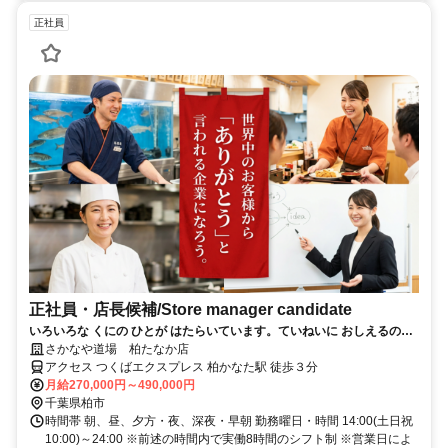
正社員
正社員・店長候補/Store manager candidate
いろいろな くにの ひとが はたらいています。ていねいに おしえるので
あんしんしてください。
さかなや道場 柏たなか店
アクセス つくばエクスプレス 柏かなた駅 徒歩３分
月給270,000円～490,000円
千葉県柏市
時間帯 朝、昼、夕方・夜、深夜・早朝 勤務曜日・時間 14:00(土日祝
10:00)～24:00 ※前述の時間内で実働8時間のシフト制 ※営業日によ