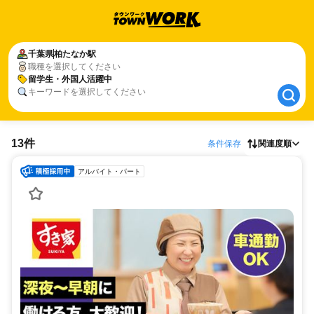
千葉県
千葉県
柏たなか駅
柏たなか駅
職種を選択してください
留学生・外国人活躍中
留学生・外国人活躍中
キーワードを選択してください
13件
条件保存
関連度順
アルバイト・パート