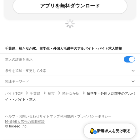
アプリを無料ダウンロード
千葉県、柏たなか駅、留学生・外国人活躍中のアルバイト・バイト求人情報
求人の詳細を表示
条件を追加・変更して検索
市区町村を追加・変更
関連キーワード
完全在宅ワーク 全国
シール貼り 在宅
現在地周辺
ガチャガチャ
犬カフェ
千葉県
駅を追加・変更
バイトTOP
千葉県
柏市
柏たなか駅
留学生・外国人活躍中のアルバ
千葉県
すべて
イト・バイト・求人
千葉市
すべて
職種を追加・変更
JR武蔵野線
中央区
花見川区
稲毛区
若葉区
緑区
美浜区
南流山駅
新松戸駅
新八柱駅
東松戸駅
市川大野駅
船橋法典駅
西船橋駅
飲食・フードサービス
銚子市
市川市
船橋市
館山市
木更津市
松戸市
野田市
茂原市
成田市
佐倉市
東金市
特徴を追加・変更
飲食・フードサービス
すべて
ヘルプ・お問い合わせ
サイトマップ
利用規約・プライバシーポリシー
JR中央・総武線
旭市
習志野市
柏市
勝浦市
市原市
流山市
八千代市
我孫子市
鴨川市
鎌ケ谷市
ホールスタッフ
キッチンスタッフ
皿洗い・洗い場
精肉・鮮魚加工
給食調理
人気
[企業]求人広告の掲載相談
市川駅
本八幡駅
下総中山駅
西船橋駅
船橋駅
東船橋駅
津田沼駅
幕張本郷駅
幕張駅
君津市
富津市
浦安市
四街道市
袖ケ浦市
八街市
印西市
白井市
富里市
南房総市
雇用形態を追加・変更
パン屋（ベーカリー）
フードカウンター販売員
バー（BAR）・バーテンダー
日払いOK
高校生歓迎
学生歓迎
深夜の仕事
髪型・髪色自由
ひげOK
ネイルOK
新検見川駅
稲毛駅
西千葉駅
千葉駅
匝瑳市
香取市
山武市
いすみ市
大網白里市
印旛郡
香取郡
山武郡
長生郡
夷隅郡
新着求人を受け取る
飲食店補助（開店・閉店準備）
飲食店（店長・マネージャー）
ピアスOK
アルバイト・パート
履歴書不要
オープニングスタッフ
留学生・外国人活躍中
安房郡
都道府県を変更
営業・販売
JR総武本線
勤務期間
正社員