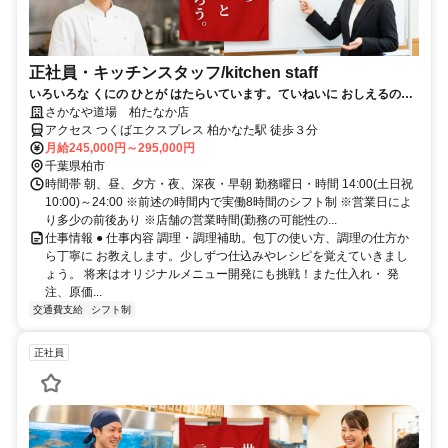
正社員・キッチンスタッフ/kitchen staff
いろいろな くにの ひとが はたらいています。ていねいに おしえるので
あんしんしてください。
さかなや道場 柏たなか店
アクセス つくばエクスプレス 柏かなた駅 徒歩３分
月給245,000円～295,000円
千葉県柏市
時間帯 朝、昼、夕方・夜、深夜・早朝 勤務曜日・時間 14:00(土日祝
10:00)～24:00 ※前述の時間内で実働8時間のシフト制 ※営業日によ
り多少の前後あり ※店舗の営業時間(勤務の可能性の...
仕事情報 ● 仕事内容 調理・調理補助。包丁の使い方、調理の仕方か
ら丁寧に お教えします。少しずつ仕込みやレシピを覚えていきまし
ょう。 将来はオリジナルメニュー開発にも挑戦！また仕入れ・ 発
注、原価...
交通費支給
シフト制
正社員