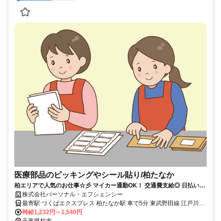
医療部品のピッキングやシール貼り/柏たなか
柏エリアで人気のお仕事☆彡 マイカー通勤OK！ 交通費支給◎ 日払い
OK！ 希望シフトで働きやすい♪
株式会社パーソナル・エフシェンシー
最寄駅 つくばエクスプレス 柏たなか駅 車で5分 東武野田線 江戸川台
駅 車で10分 つくばエクスプレス 柏の葉キャンパス駅 車で10分 JR常
時給1,232円～1,540円