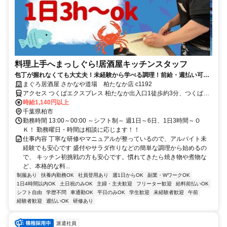
料理上手へまっしぐら!居酒屋キッチンスタッフ
包丁が握れなくても大丈夫！未経験から学べる調理！前給・週払い可。
髪型自由で楽しく働けます
まぐろ居酒屋 さかなや道場 柏たなか店 c1192
アクセス つくばエクスプレス 柏たなか出入口1徒歩約3分、つくばエ
クスプレス 柏の葉キャンパス東口徒歩約34分、東武野田線〔アーバ
時給1,140円以上
ンパークライン〕 江戸川台東口徒歩約63分 柏たなか駅より徒歩2分
千葉県柏市
勤務時間 13:00～00:00 ～シフト制～ 週1日～6日、1日3時間～Ｏ
Ｋ！ 勤務曜日・時間は相談に応じます！！
仕事内容 丁寧な研修やマニュアルが整っているので、アルバイト未
経験でも安心です 盛付やサラダ作りなどの簡単な調理から始めるの
で、 キッチン初挑戦の方も安心です。慣れてきたら焼き物や煮物な
ど、本格的な料...
制服あり
扶養内勤務OK
社員登用あり
週1日からOK
副業・WワークOK
1日4時間以内OK
土日祝のみOK
主婦・主夫歓迎
フリーター歓迎
給料前払いOK
シフト自由
学歴不問
車通勤OK
平日のみOK
学生歓迎
未経験者歓迎
午前
経験者歓迎
週払いOK
研修あり
派遣社員