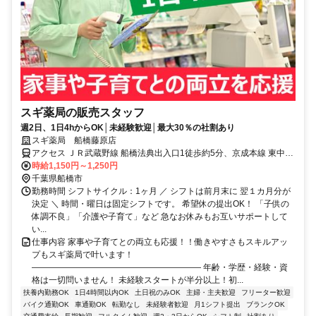
スギ薬局の販売スタッフ
週2日、1日4hからOK│未経験歓迎│最大30％の社割あり
スギ薬局 船橋藤原店
アクセス ＪＲ武蔵野線 船橋法典出入口1徒歩約5分、京成本線 東中山
北口徒歩約27分、京成本線 京成中山徒歩約27分
時給1,150円～1,250円
千葉県船橋市
勤務時間 シフトサイクル：1ヶ月 ／ シフトは前月末に 翌１カ月分が
決定 ＼ 時間・曜日は固定シフトです。 希望休の提出OK！ 「子供の
体調不良」「介護や子育て」など 急なお休みもお互いサポートして
い...
仕事内容 家事や子育てとの両立も応援！！働きやすさもスキルアッ
プもスギ薬局で叶います！
―――――――――――――――――――― 年齢・学歴・経験・資
格は一切問いません！ 未経験スタートが半分以上！初...
扶養内勤務OK
1日4時間以内OK
土日祝のみOK
主婦・主夫歓迎
フリーター歓迎
バイク通勤OK
車通勤OK
転勤なし
未経験者歓迎
月1シフト提出
ブランクOK