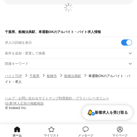
千葉県、船橋法典駅、車通勤OKのアルバイト・バイト求人情報
求人の詳細を表示
条件を追加・変更して検索
市区町村を追加・変更
関連キーワード
完全在宅ワーク 全国
シール貼り 在宅
現在地周辺
ガチャガチャ
犬カフェ
千葉県
駅を追加・変更
バイトTOP
千葉県
船橋市
船橋法典駅
車通勤OKのアルバイト・バ
千葉県
すべて
イト・求人
千葉市
すべて
職種を追加・変更
JR武蔵野線
中央区
花見川区
稲毛区
若葉区
緑区
美浜区
南流山駅
新松戸駅
新八柱駅
東松戸駅
市川大野駅
船橋法典駅
西船橋駅
飲食・フードサービス
銚子市
市川市
船橋市
館山市
木更津市
松戸市
野田市
茂原市
成田市
佐倉市
東金市
特徴を追加・変更
飲食・フードサービス
すべて
ヘルプ・お問い合わせ
サイトマップ
利用規約・プライバシーポリシー
JR中央・総武線
旭市
習志野市
柏市
勝浦市
市原市
流山市
八千代市
我孫子市
鴨川市
鎌ケ谷市
ホールスタッフ
キッチンスタッフ
皿洗い・洗い場
精肉・鮮魚加工
給食調理
人気
[企業]求人広告の掲載相談
市川駅
本八幡駅
下総中山駅
西船橋駅
船橋駅
東船橋駅
津田沼駅
幕張本郷駅
幕張駅
君津市
富津市
浦安市
四街道市
袖ケ浦市
八街市
印西市
白井市
富里市
南房総市
雇用形態を追加・変更
パン屋（ベーカリー）
フードカウンター販売員
バー（BAR）・バーテンダー
日払いOK
高校生歓迎
学生歓迎
深夜の仕事
髪型・髪色自由
ひげOK
ネイルOK
新検見川駅
稲毛駅
西千葉駅
千葉駅
匝瑳市
香取市
山武市
いすみ市
大網白里市
印旛郡
香取郡
山武郡
長生郡
夷隅郡
飲食店補助（開店・閉店準備）
飲食店（店長・マネージャー）
新着求人を受け取る
ピアスOK
アルバイト・パート
履歴書不要
オープニングスタッフ
留学生・外国人活躍中
安房郡
都道府県を変更
営業・販売
JR総武本線
勤務期間
正社員
市川駅
船橋駅
津田沼駅
稲毛駅
千葉駅
東千葉駅
都賀駅
四街道駅
物井駅
佐倉駅
営業・販売
すべて
短期
契約社員
単発・1日OK
長期
期間限定（春夏冬休み等）
南酒々井駅
榎戸駅
八街駅
日向駅
成東駅
松尾駅
横芝駅
飯倉駅
八日市場駅
干潟駅
旭駅
営業
テレフォンアポインター（テレアポ）
ルートセールス
コンビニ
シフト
派遣社員
飯岡駅
倉橋駅
猿田駅
松岸駅
銚子駅
フードカウンター販売員
アパレル
家電量販店・携帯販売（携帯ショップ）
土日祝のみOK
業務委託
平日のみOK
週1日からOK
週2・3日からOK
週4日以上OK
ホーム
マイリスト
メッセージ
マイページ