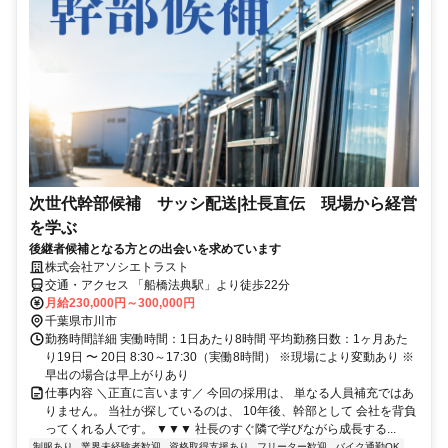
次世代幹部候補 サッシ配送|社長直伝 現場から経営
を学ぶ
後継者候補となる方との出会いを求めています
株式会社アソシエトラスト
交通・アクセス 「船橋法典駅」より徒歩22分
月給230,000円～300,000円
千葉県市川市
勤務時間詳細 実働時間：1日あたり8時間 平均勤務日数：1ヶ月あた
り19日 〜 20日 8:30～17:30（実働8時間） ※現場により変動あり ※
早出の場合は早上がりあり
仕事内容 ＼正直に言います／ 今回の採用は、 単なる人員補充ではあ
りません。 当社が探しているのは、 10年後、幹部として 会社を背負
ってくれる人です。 ▼▼▼ 社長のすぐ隣で学びながら成長する...
制服あり
業界未経験者歓迎
資格取得支援あり
フリーター歓迎
バイク通勤OK