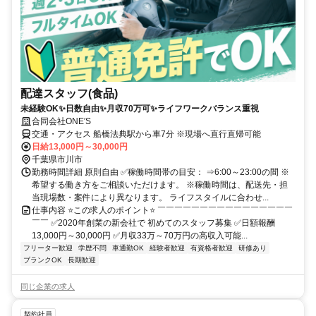
配達スタッフ(食品)
未経験OK✨日数自由✨月収70万可✨ライフワークバランス重視
合同会社ONE′S
交通・アクセス 船橋法典駅から車7分 ※現場へ直行直帰可能
日給13,000円～30,000円
千葉県市川市
勤務時間詳細 原則自由 ✅稼働時間帯の目安： ⇒6:00～23:00の間 ※
希望する働き方をご相談いただけます。 ※稼働時間は、配送先・担
当現場数・案件により異なります。 ライフスタイルに合わせ...
仕事内容 ⭐この求人のポイント⭐ ￣￣￣￣￣￣￣￣￣￣￣￣￣￣￣￣
￣￣ ✅2020年創業の新会社で 初めてのスタッフ募集 ✅日額報酬
13,000円～30,000円 ✅月収33万～70万円の高収入可能...
フリーター歓迎
学歴不問
車通勤OK
経験者歓迎
有資格者歓迎
研修あり
ブランクOK
長期歓迎
同じ企業の求人
契約社員