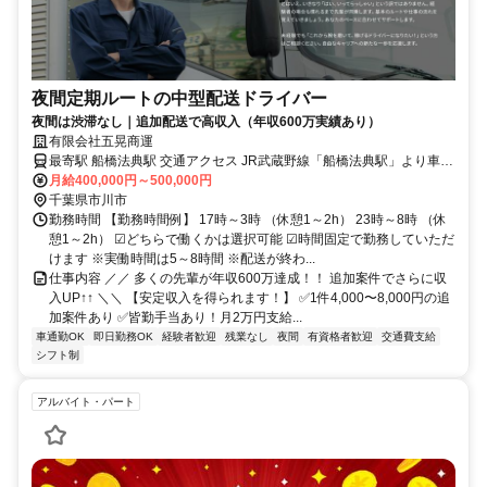
夜間定期ルートの中型配送ドライバー
夜間は渋滞なし｜追加配送で高収入（年収600万実績あり）
有限会社五晃商運
最寄駅 船橋法典駅 交通アクセス JR武蔵野線「船橋法典駅」より車で
9分 ※上記は車庫の住所です ※車庫に直接出勤していただきます。
月給400,000円～500,000円
▽おもな配送エリア ・野田市、松戸市、白井市 ・佐倉市、成田市、
千葉県市川市
戸田市
勤務時間 【勤務時間例】 17時～3時 （休憩1～2h） 23時～8時 （休
憩1～2h） ☑どちらで働くかは選択可能 ☑時間固定で勤務していただ
けます ※実働時間は5～8時間 ※配送が終わ...
仕事内容 ／／ 多くの先輩が年収600万達成！！ 追加案件でさらに収
入UP↑↑ ＼＼ 【安定収入を得られます！】 ✅1件4,000〜8,000円の追
加案件あり ✅皆勤手当あり！月2万円支給...
車通勤OK
即日勤務OK
経験者歓迎
残業なし
夜間
有資格者歓迎
交通費支給
シフト制
アルバイト・パート