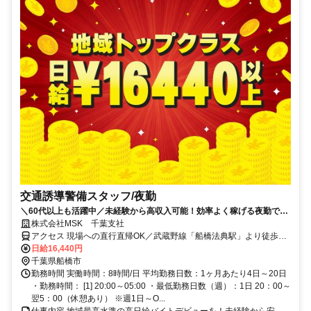
交通誘導警備スタッフ/夜勤
＼60代以上も活躍中／未経験から高収入可能！効率よく稼げる夜勤で警
備員デビューをしませんか！【月収32万円以上円可能・日払いも
株式会社MSK 千葉支社
OK！】勤務3日前までシフト申請可能！週1日～・短期もOK！未経験者
アクセス 現場への直行直帰OK／武蔵野線「船橋法典駅」より徒歩8
大歓迎！幅広い年代が活躍しています。
分
日給16,440円
千葉県船橋市
勤務時間 実働時間：8時間/日 平均勤務日数：1ヶ月あたり4日～20日
・勤務時間： [1] 20:00～05:00 ・最低勤務日数（週）：1日 20：00～
翌5：00（休憩あり） ※週1日～O...