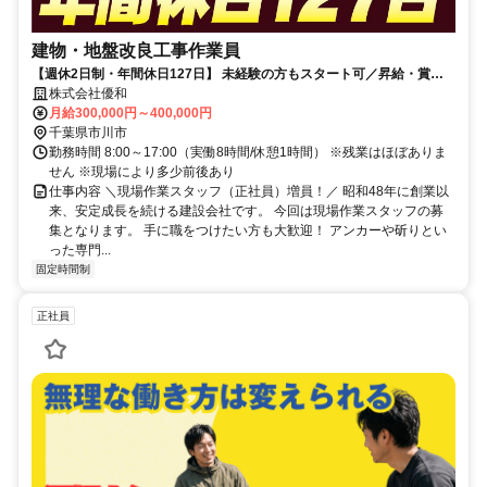
建物・地盤改良工事作業員
【週休2日制・年間休日127日】 未経験の方もスタート可／昇給・賞与
有／退職金制度有
株式会社優和
月給300,000円～400,000円
千葉県市川市
勤務時間 8:00～17:00（実働8時間/休憩1時間） ※残業はほぼありま
せん ※現場により多少前後あり
仕事内容 ＼現場作業スタッフ（正社員）増員！／ 昭和48年に創業以
来、安定成長を続ける建設会社です。 今回は現場作業スタッフの募
集となります。 手に職をつけたい方も大歓迎！ アンカーや斫りとい
った専門...
固定時間制
正社員