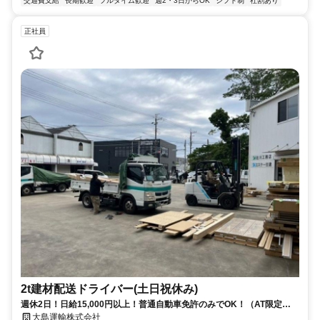
交通費支給
長期歓迎
フルタイム歓迎
週2・3日からOK
シフト制
社割あり
正社員
2t建材配送ドライバー(土日祝休み)
週休2日！日給15,000円以上！普通自動車免許のみでOK！（AT限定
OK）
大島運輸株式会社