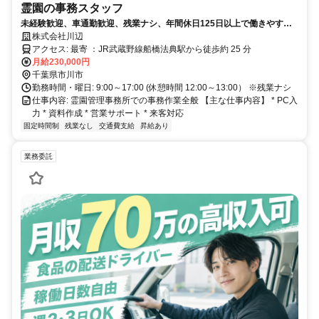
霊園の事務スタッフ
未経験歓迎、車通勤歓迎、残業ナシ、年間休日125日以上で働きやすさ
バッチリです！
株式会社川辺
アクセス: 最寄 ：JR武蔵野線船橋法典駅から徒歩約 25 分
月給230,000円
千葉県市川市
勤務時間・曜日: 9:00～17:00 (休憩時間 12:00～13:00） ※残業ナシ
仕事内容: 霊園管理事務所での事務作業全般 【主な仕事内容】 * PC入
力 * 資料作成 * 営業サポート * 来客対応
固定時間制
残業なし
交通費支給
昇給あり
業務委託