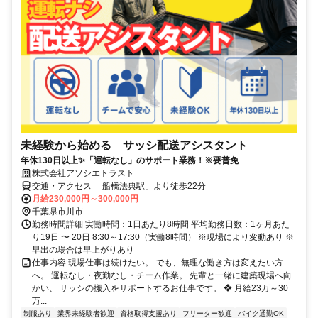
未経験から始める サッシ配送アシスタント
年休130日以上✨「運転なし」のサポート業務！※要普免
株式会社アソシエトラスト
交通・アクセス 「船橋法典駅」より徒歩22分
月給230,000円～300,000円
千葉県市川市
勤務時間詳細 実働時間：1日あたり8時間 平均勤務日数：1ヶ月あた
り19日 〜 20日 8:30～17:30（実働8時間） ※現場により変動あり ※
早出の場合は早上がりあり
仕事内容 現場仕事は続けたい。 でも、無理な働き方は変えたい方
へ。 運転なし・夜勤なし・チーム作業。 先輩と一緒に建築現場へ向
かい、 サッシの搬入をサポートするお仕事です。 ❖ 月給23万～30
万...
制服あり
業界未経験者歓迎
資格取得支援あり
フリーター歓迎
バイク通勤OK