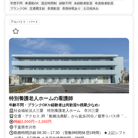
学歴不問
車通勤OK
固定時間制
経験不問
未経験者歓迎
有資格者歓迎
ブランクOK
交通費支給
長期歓迎
長期休暇あり
土日祝休み
アルバイト・パート
特別養護老人ホームの看護師
年齢不問・ブランクOK✨経験者は尚歓迎✨残業少なめ♪
社会福祉法人三愛 特別養護老人ホーム 市川三愛
交通・アクセス JR「船橋法典駅」から徒歩20分／最寄りバス停「柏
井市営住宅」より徒歩3分⭐車・バイク通勤OK
時給2,000円～2,300円
千葉県市川市
勤務時間詳細 08:30～17:30 （実働8時間/休憩1時間） ★上記シフト