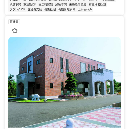
学歴不問
車通勤OK
固定時間制
経験不問
未経験者歓迎
有資格者歓迎
ブランクOK
交通費支給
長期歓迎
長期休暇あり
土日祝休み
正社員