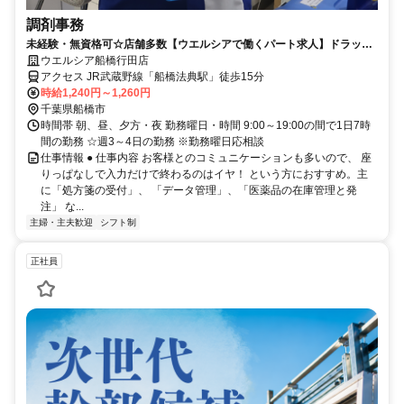
調剤事務
未経験・無資格可☆店舗多数【ウエルシアで働くパート求人】ドラッグ
ストアの調剤事務
ウエルシア船橋行田店
アクセス JR武蔵野線「船橋法典駅」徒歩15分
時給1,240円～1,260円
千葉県船橋市
時間帯 朝、昼、夕方・夜 勤務曜日・時間 9:00～19:00の間で1日7時
間の勤務 ☆週3～4日の勤務 ※勤務曜日応相談
仕事情報 ● 仕事内容 お客様とのコミュニケーションも多いので、 座
りっぱなしで入力だけで終わるのはイヤ！ という方におすすめ。主
に「処方箋の受付」、 「データ管理」、「医薬品の在庫管理と発
注」 な...
主婦・主夫歓迎
シフト制
正社員