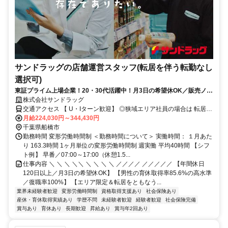
サンドラッグの店舗運営スタッフ(転居を伴う転勤なし
選択可)
東証プライム上場企業！20・30代活躍中！月3日の希望休OK／販売ノル
マなし／年収例32歳SV816万円／販促企画～商品管理など店舗運営がメ
株式会社サンドラッグ
インの仕事
交通アクセス 【 U・Iターン歓迎】 ◎狭域エリア社員の場合は 転居を
伴う転勤はありません。 ◎マイカー通勤OK
月給224,030円～344,430円
千葉県船橋市
勤務時間 変形労働時間制 ＜勤務時間について＞ 実働時間： １月あた
り 163.3時間 1ヶ月単位の変形労働時間制 週実働 平均40時間 【シフ
ト例】 早番／07:00～17:00（休憩1.5...
仕事内容 ＼ ＼ ＼ ＼＼ ＼ ＼ ＼ ＼ ／／／／ ／／／／／ 【年間休日
120日以上／月3日の希望休OK】 【男性の育休取得率85.6%の高水準
／復職率100%】 【エリア限定＆転居をともなう...
業界未経験者歓迎
変形労働時間制
資格取得支援あり
社会保険あり
産休・育休取得実績あり
学歴不問
未経験者歓迎
経験者歓迎
社会保険完備
賞与あり
育休あり
長期歓迎
昇給あり
賞与年2回あり