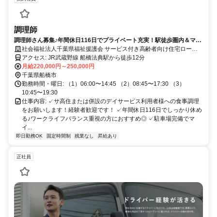
調理師
調理師さん募集♪年間休日116日でプライベート充実！駅徒歩圏内＆マイ
カー通勤OK◎経験を活かして働ける環境です★
社会福祉法人千葉県福祉援護会 サービス付き高齢者向け住宅ローゼ
ンホーム上山1号館
アクセス: JR武蔵野線 船橋法典駅から徒歩12分
月給220,000円～250,000円
千葉県船橋市
勤務時間・曜日: （1）06:00〜14:45 （2）08:45〜17:30 （3）
10:45〜19:30
仕事内容: ✓サ高住または併設のデイサービス利用者様への食事調理
をお願いします！経験者歓迎です！ ✓年間休日116日でしっかり休め
る♪ワークライフバランス重視の方におすすめ◎ ✓駐車場完備でマ
イ...
即日勤務OK
固定時間制
残業なし
昇給あり
正社員