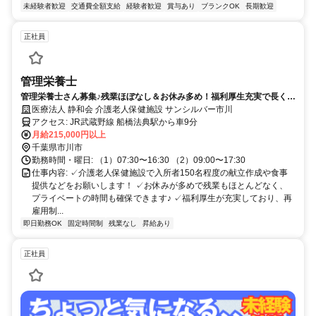
未経験者歓迎
交通費全額支給
経験者歓迎
賞与あり
ブランクOK
長期歓迎
正社員
管理栄養士
管理栄養士さん募集♪残業ほぼなし＆お休み多め！福利厚生充実で長く安
心して働ける介護老人保健施設です☆
医療法人 静和会 介護老人保健施設 サンシルバー市川
アクセス: JR武蔵野線 船橋法典駅から車9分
月給215,000円以上
千葉県市川市
勤務時間・曜日: （1）07:30〜16:30 （2）09:00〜17:30
仕事内容: ✓介護老人保健施設で入所者150名程度の献立作成や食事
提供などをお願いします！ ✓お休みが多めで残業もほとんどなく、
プライベートの時間も確保できます♪ ✓福利厚生が充実しており、再
雇用制...
即日勤務OK
固定時間制
残業なし
昇給あり
正社員