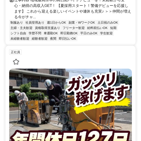
仕事内容 地域最高水準の高日給バイトデビューを！未経験から安
心・納得の高収入GET！ 【夏採用スタート！警備デビューを応援し
ます】 これから迎える楽しいイベントや連休も充実♪ ＞＞仲間が増え
る今がチャ...
制服あり
社員登用あり
週1日からOK
副業・WワークOK
土日祝のみOK
主婦・主夫歓迎
資格取得支援あり
フリーター歓迎
給料前払いOK
短期
シフト自由
学歴不問
車通勤OK
即日勤務OK
平日のみOK
学生歓迎
未経験者歓迎
経験者歓迎
夜間
即日払いOK
正社員