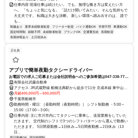
仕事内容 現場仕事は続けたい。 でも、無理な働き方は変えたい方
へ。 「ちょっと気になる」 「話だけ聞いてみたい」 そんな気持ちで
大丈夫です。 転職は大きな決断。 新しい環境へ踏み出すのは、 誰で
も...
制服あり
業界未経験者歓迎
フリーター歓迎
バイク通勤OK
学歴不問
車通勤OK
固定時間制
経験不問
未経験者歓迎
ブランクOK
交通費支給
長期歓迎
長期休暇あり
土日祝休み
正社員
アプリで簡単夜勤タクシードライバー
お電話での求人ご応募または会社説明会へのご参加希望は047-338-7774
までお電話ください。「Indeedを見て電話しました。」とお伝えいただ
有限会社武藤自動車
ければスムーズに繋がります。
アクセス: JR武蔵野線 船橋法典駅から徒歩で11分 京成本線 東中山駅
から徒歩で22分 総武線 下総中山駅から徒歩25分
月給400,000円～600,000円
千葉県船橋市
勤務時間・曜日: ［昼勤時間（夜勤時間）］ シフト制勤務 ・5:00～
15:00（17:00～3:00）
仕事内容: 主に市川市内にてタクシーに乗車し、送迎業務をしていた
だきます。 交代制のシフトで3つのシフトパターンから選んで勤務い
ただきます。 5日間昼勤務→1日休み→5日間夜勤務→2日休み（13
日...
即日勤務OK
固定時間制