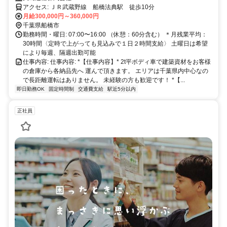
アクセス: ＪＲ武蔵野線 船橋法典駅 徒歩10分
月給300,000円～360,000円
千葉県船橋市
勤務時間・曜日: 07:00〜16:00 （休憩：60分含む） ＊月残業平均：
30時間〈定時で上がっても見込みで１日２時間支給〉 土曜日は希望
により毎週、隔週出勤可能
仕事内容: 仕事内容: *【仕事内容】* 2t平ボディ車で建築資材をお客様
の倉庫から各納品先へ 運んで頂きます。 エリアは千葉県内中心なの
で長距離運転はありません。 未経験の方も歓迎です！ *【...
即日勤務OK
固定時間制
交通費支給
駅近5分以内
正社員