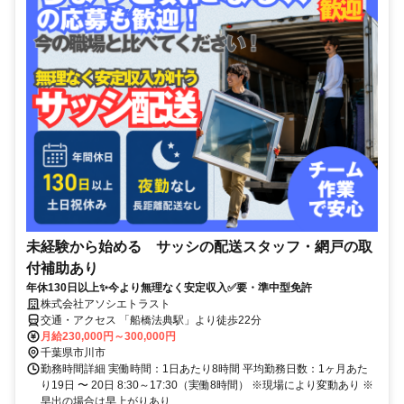
未経験から始める サッシの配送スタッフ・網戸の取
付補助あり
年休130日以上✨今より無理なく安定収入✅要・準中型免許
株式会社アソシエトラスト
交通・アクセス 「船橋法典駅」より徒歩22分
月給230,000円～300,000円
千葉県市川市
勤務時間詳細 実働時間：1日あたり8時間 平均勤務日数：1ヶ月あた
り19日 〜 20日 8:30～17:30（実働8時間） ※現場により変動あり ※
早出の場合は早上がりあり