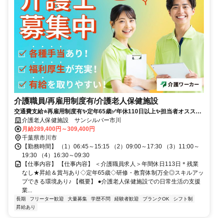
介護職員/再雇用制度有/介護老人保健施設
交通費支給⭐️再雇用制度有✨定年65歳✅️年休110日以上✨担当者オススメ
⭕️残業なし✨研修支援有❗️経験者優遇⭐️車通勤ＯＫ
介護老人保健施設 サンシルバー市川
月給289,400円～309,400円
千葉県市川市
【勤務時間】 （1）06:45～15:15 （2）09:00～17:30 （3）11:00～
19:30 （4）16:30～09:30
【仕事内容】 【仕事内容】 ＜介護職員求人＞年間休日113日＊残業
なし★昇給＆賞与あり◇定年65歳◇研修・教育体制万全◎スキルアッ
プできる環境あり♪ 【概要】 ●介護老人保健施設での日常生活の支援
業...
長期
フリーター歓迎
大量募集
学歴不問
経験者歓迎
ブランクOK
シフト制
昇給あり