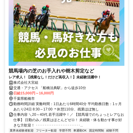
競馬場内の芝のお手入れや樹木剪定など
レア求人！【残業なし！だけど高収入！】未経験活躍中！
株式会社大宮組
交通・アクセス 「船橋法典駅」から徒歩10分
日給15,000円～16,000円
千葉県船橋市
勤務時間詳細 実働時間：1日あたり6時間40分 平均勤務日数：1ヶ月
あたり24日 8:30～17:00 ＊休憩110分、残業ほぼ無し
仕事内容 ＼20～40代 若手活躍中！／ 【競馬場でのちょっとレアなお
仕事】 日勤のみ／残業はほとんどゼロ！ 未経験・体を動かす事が好
きな方歓迎！ ･････････････････････････...
業界未経験者歓迎
フリーター歓迎
学歴不問
車通勤OK
固定時間制
経験不問