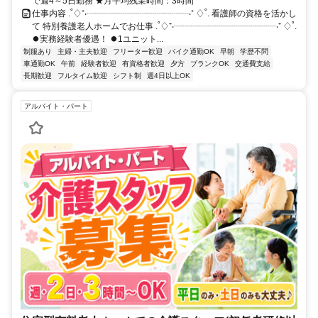
で週4～5日勤務 ★月平均残業時間：3時間
仕事内容 .˚♢⁺‧┈┈┈┈┈┈┈┈┈┈┈┈‧⁺ ♢˚. 看護師の資格を活かし
て 特別養護老人ホームでお仕事 .˚♢⁺‧┈┈┈┈┈┈┈┈┈┈┈┈‧⁺ ♢˚.
⏺実務経験者優遇！ ⏺1ユニット...
制服あり
主婦・主夫歓迎
フリーター歓迎
バイク通勤OK
早朝
学歴不問
車通勤OK
午前
経験者歓迎
有資格者歓迎
夕方
ブランクOK
交通費支給
長期歓迎
フルタイム歓迎
シフト制
週4日以上OK
アルバイト・パート