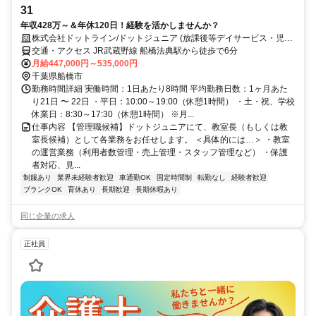
31
年収428万～＆年休120日！経験を活かしませんか？
株式会社ドットライン/ドットジュニア (放課後等デイサービス・児童
発達支援)船橋法典教室
交通・アクセス JR武蔵野線 船橋法典駅から徒歩で6分
月給447,000円～535,000円
千葉県船橋市
勤務時間詳細 実働時間：1日あたり8時間 平均勤務日数：1ヶ月あた
り21日 〜 22日 ・平日：10:00～19:00（休憩1時間） ・土・祝、学校
休業日：8:30～17:30（休憩1時間） ※月...
仕事内容 【管理職候補】ドットジュニアにて、教室長（もしくは教
室長候補）として各業務をお任せします。 ＜具体的には…＞ ・教室
の運営業務（利用者数管理・売上管理・スタッフ管理など） ・保護
者対応、見...
制服あり
業界未経験者歓迎
車通勤OK
固定時間制
転勤なし
経験者歓迎
ブランクOK
育休あり
長期歓迎
長期休暇あり
同じ企業の求人
正社員