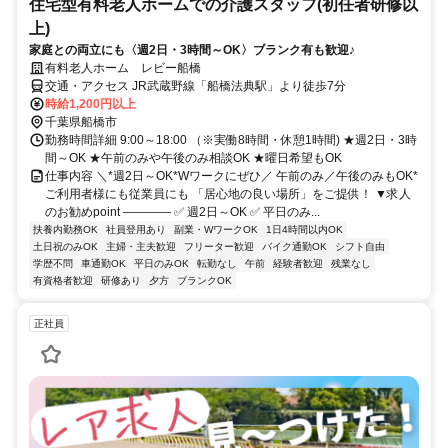
住宅型有料老人ホームでの介護スタッフ(初任者研修以
上)
家庭との両立にも〈週2日・3時間～OK〉ブランク有も歓迎♪
有料老人ホーム レビー船橋
交通・アクセス JR武蔵野線「船橋法典駅」より徒歩7分
時給1,200円以上
千葉県船橋市
勤務時間詳細 9:00～18:00 （※実働8時間・休憩1時間) ★週2日・3時
間～OK ★午前のみや午後のみ相談OK ★曜日希望もOK
仕事内容 ＼*週2日～OK*Wワークにぜひ／ 午前のみ／午後のみもOK*
ご利用者様にも従業員にも 「居心地の良い場所」をご提供！ ▼求人
のお勧めpoint ―――― ✅ 週2日～OK ✅ 平日のみ...
扶養内勤務OK
社員登用あり
副業・WワークOK
1日4時間以内OK
土日祝のみOK
主婦・主夫歓迎
フリーター歓迎
バイク通勤OK
シフト自由
学歴不問
車通勤OK
平日のみOK
転勤なし
午前
経験者歓迎
残業なし
有資格者歓迎
研修あり
夕方
ブランクOK
正社員