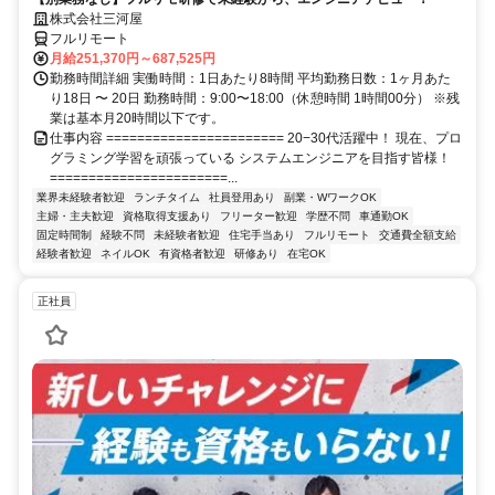
株式会社三河屋
フルリモート
月給251,370円～687,525円
勤務時間詳細 実働時間：1日あたり8時間 平均勤務日数：1ヶ月あた
り18日 〜 20日 勤務時間：9:00〜18:00（休憩時間 1時間00分） ※残
業は基本月20時間以下です。
仕事内容 ======================= 20−30代活躍中！ 現在、プロ
グラミング学習を頑張っている システムエンジニアを目指す皆様！
=======================...
業界未経験者歓迎
ランチタイム
社員登用あり
副業・WワークOK
主婦・主夫歓迎
資格取得支援あり
フリーター歓迎
学歴不問
車通勤OK
固定時間制
経験不問
未経験者歓迎
住宅手当あり
フルリモート
交通費全額支給
経験者歓迎
ネイルOK
有資格者歓迎
研修あり
在宅OK
正社員