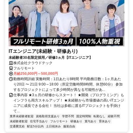
ITエンジニア(未経験・研修あり)
未経験者30名限定採用／研修3ヵ月【ITエンジニア】
株式会社クラウドテック
フルリモート
月給250,000円～500,000円
勤務時間詳細 実働時間：1日あたり8時間 平均勤務日数：1ヶ月あた
り20日 〜 21日 9:00～18:00（所定労働時間8時間、休憩60分） 参加
するプロジェクトによって多少時間が異なる可能性があ...
仕事内容 ★3ヵ月の研修からスタート！ ★開発（プログラミング）も
インフラも両方スキルアップ！ ★未経験から市場価値の高いITエンジ
ニアに成長できる会社！ 当社は多岐に渡るITプロジェクトを手掛け
て...
業界未経験者歓迎
資格取得支援あり
学歴不問
固定時間制
転勤なし
経験不問
未経験者歓迎
住宅手当あり
フルリモート
研修あり
賞与あり
育休あり
交通費支給
駅近5分以内
土日祝休み
服装自由