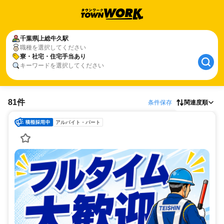
千葉県
上総牛久駅
職種を選択してください
寮・社宅・住宅手当あり
キーワードを選択してください
81件
条件保存
関連度順
アルバイト・パート