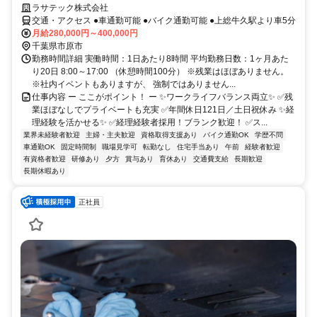
ラサテック株式会社
交通・アクセス ●車通勤可能 ●バイク通勤可能 ●上総牛久駅より車5分
月給280,000円～400,000円
千葉県市原市
勤務時間詳細 実働時間：1日あたり8時間 平均勤務日数：1ヶ月あた
り20日 8:00～17:00 （休憩時間100分） ※残業はほぼありません。
※社内イベントもありますが、 強制ではありません...
仕事内容 ー ここがポイント！ ー ✨ワークライフバランス両立✨ ✅残
業ほぼなしでプライベートも充実 ✅年間休日121日／土日祝休み ✨経
理経験を活かせる✨ ✅経理経験者採用！ブランク歓迎！ ✅ス...
業界未経験者歓迎
主婦・主夫歓迎
資格取得支援あり
バイク通勤OK
学歴不問
車通勤OK
固定時間制
職場見学可
転勤なし
住宅手当あり
午前
経験者歓迎
有資格者歓迎
研修あり
夕方
賞与あり
育休あり
交通費支給
長期歓迎
長期休暇あり
正社員