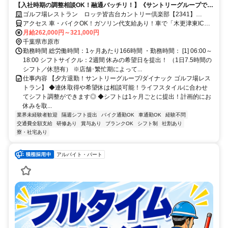
【入社時期の調整相談OK！融通バッチリ！】《サントリーグループで安
定》18時には帰れる！ゴルフ場レストラン☆厚待遇＆高収入◎40代50代
ゴルフ場レストラン ロッテ皆吉台カントリー倶楽部【2341】
も多数
【社】
アクセス 車・バイクOK！ガソリン代支給あり！車で「木更津東IC」
～約17分、「市原IC」～約30分、「五井駅」～約30分
月給262,000円～321,000円
千葉県市原市
勤務時間 総労働時間：1ヶ月あたり166時間 ・勤務時間： [1] 06:00～
18:00 シフトサイクル：2週間 休みの希望日を提出！ （1日7.5時間の
シフト／休憩有） ※店舗･繁忙期によって...
仕事内容 【夕方退勤！サントリーグループ/ダイナック ゴルフ場レス
トラン】 ◆連休取得や希望休は相談可能！ライフスタイルに合わせ
てシフト調整ができます◎ ◆シフトは1ヶ月ごとに提出！計画的にお
休みを取...
業界未経験者歓迎
隔週シフト提出
バイク通勤OK
車通勤OK
経験不問
交通費全額支給
研修あり
賞与あり
ブランクOK
シフト制
社割あり
寮・社宅あり
アルバイト・パート