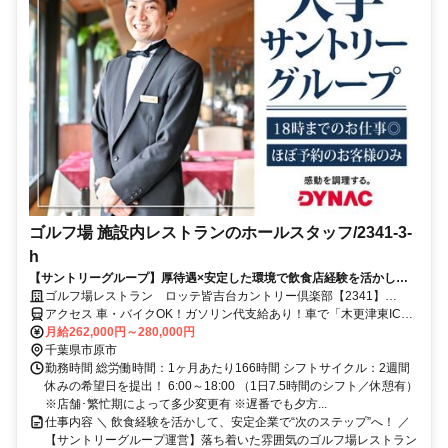
ゴルフ場 施設内レストランのホールスタッフ/2341-3-
h
【サントリーグループ】厚待遇×安定した環境で飲食店経験を活かした
キャリアアップをしませんか？
ゴルフ場レストラン ロッテ皆吉台カントリー倶楽部【2341】
【社】
アクセス 車・バイクOK！ガソリン代支給あり！車で「木更津東IC」
～約17分、「市原IC」～約30分、「五井駅」～約30分
月給262,000円～280,000円
千葉県市原市
勤務時間 総労働時間：1ヶ月あたり166時間 シフトサイクル：2週間
休みの希望日を提出！ 6:00～18:00 （1日7.5時間のシフト／休憩有）
※店舗･繁忙期によって多少変更有 ※遅番でも夕方...
仕事内容 ＼ 飲食経験を活かして、安定企業で“次のステップ”へ！ ／
【サントリーグループ運営】落ち着いた雰囲気のゴルフ場レストラン