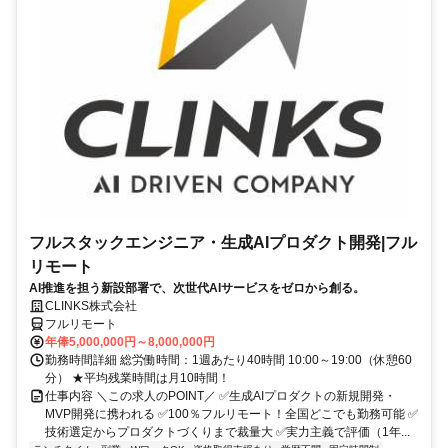
フルスタックエンジニア・生成AIプロダクト開発|フル
リモート
AI推進を担う新設部署で、次世代AIサービスをゼロから創る。
CLINKS株式会社
フルリモート
年俸5,000,000円～8,000,000円
勤務時間詳細 総労働時間：1週あたり40時間 10:00～19:00（休憩60
分） ★平均残業時間は月10時間！
仕事内容 ＼この求人のPOINT／ ✅生成AIプロダクトの新規開発・
MVP開発に携われる ✅100％フルリモート！全国どこでも勤務可能 ✅
技術選定からプロダクトづくりまで裁量大 ✅実力主義で評価（1年...