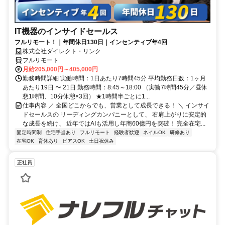
IT機器のインサイドセールス
フルリモート！｜年間休日130日｜インセンティブ年4回
株式会社ダイレクト・リンク
フルリモート
月給205,000円～405,000円
勤務時間詳細 実働時間：1日あたり7時間45分 平均勤務日数：1ヶ月
あたり19日 〜 21日 勤務時間：8:45～18:00 （実働7時間45分／昼休
憩1時間、10分休憩×3回） ★1時間半ごとに1...
仕事内容 ／ 全国どこからでも、営業として成長できる！ ＼ インサイ
ドセールスの リーディングカンパニーとして、 右肩上がりに安定的
な成長を続け、 近年ではAIも活用し年商60億円を突破！ 完全在宅...
固定時間制
住宅手当あり
フルリモート
経験者歓迎
ネイルOK
研修あり
在宅OK
育休あり
ピアスOK
土日祝休み
正社員