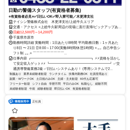
日勤の警備スタッフ(有資格者募集)
⭐有資格者必見⭐✅日払いOK✅即入寮可能／木更津支社
テイシン警備株式会社 木更津支社/上総牛久エリア
交通・アクセス ⭐上総牛久駅周辺の現場に直行直帰/ピックアップあ
り！移動の心配は不要です♪
日給12,500円～14,200円
千葉県市原市
勤務時間詳細 実働時間：1日あたり8時間 平均勤務日数：1ヶ月あた
り8日 〜 21日 ⏰8:00～17:00(実働8時間/休憩1時間) ⭐.｡｡. 自己申告シ
フト制 .｡｡.⭐ ￣￣￣￣￣￣￣￣￣...
仕事内容 ┏━━━━━━━━━━━━━━━━━┓ ⚡⚡資格を活かし
て安定収入ゲット⚡⚡ ┗━━━━━━━━━━━━━━━━━┛ ✅交
通誘導警備業務2級 ✅日払いシステムあり！ (専用システムで2...
制服あり
業界未経験者歓迎
ランチタイム
扶養内勤務OK
社員登用あり
副業・WワークOK
土日祝のみOK
主婦・主夫歓迎
60代も応募可
フリーター歓迎
シフト自由
学歴不問
平日のみOK
転勤なし
経験不問
未経験者歓迎
午前
経験者歓迎
即日払いOK
有資格者歓迎
正社員