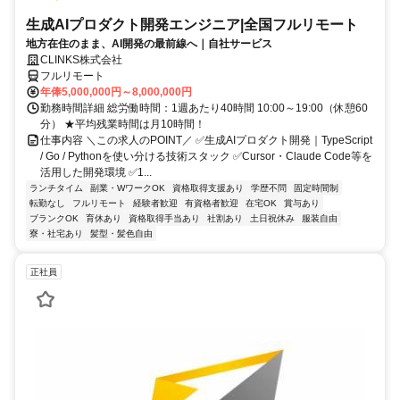
生成AIプロダクト開発エンジニア|全国フルリモート
地方在住のまま、AI開発の最前線へ｜自社サービス
CLINKS株式会社
フルリモート
年俸5,000,000円～8,000,000円
勤務時間詳細 総労働時間：1週あたり40時間 10:00～19:00（休憩60
分） ★平均残業時間は月10時間！
仕事内容 ＼この求人のPOINT／ ✅生成AIプロダクト開発｜TypeScript
/ Go / Pythonを使い分ける技術スタック ✅Cursor・Claude Code等を
活用した開発環境 ✅1...
ランチタイム
副業・WワークOK
資格取得支援あり
学歴不問
固定時間制
転勤なし
フルリモート
経験者歓迎
有資格者歓迎
在宅OK
賞与あり
ブランクOK
育休あり
資格取得手当あり
社割あり
土日祝休み
服装自由
寮・社宅あり
髪型・髪色自由
正社員