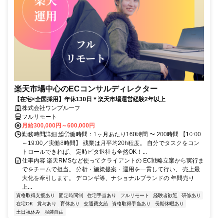
楽天市場中心のECコンサルディレクター
【在宅×全国採用】年休130日＊楽天市場運営経験2年以上
株式会社ワンプルーフ
フルリモート
月給300,000円～600,000円
勤務時間詳細 総労働時間：1ヶ月あたり160時間 〜 200時間 【10:00
～19:00／実働8時間】 残業は月平均20h程度。 自分でタスクをコン
トロールできれば、 定時ピタ退社も全然OK！...
仕事内容 楽天RMSなど使ってクライアントの EC戦略立案から実行ま
でをチームで担当。 分析・施策提案・運用を一貫して行い、 売上最
大化を牽引します。 デロンギ等、ナショナルブランドの 年間売り
上...
資格取得支援あり
固定時間制
住宅手当あり
フルリモート
経験者歓迎
研修あり
在宅OK
賞与あり
育休あり
交通費支給
資格取得手当あり
長期休暇あり
土日祝休み
服装自由