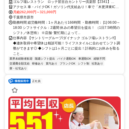
時終業で働きやすさも◎！！
ゴルフ場レストラン ロッテ皆吉台カントリー倶楽部【2341】
【社】
アクセス 車・バイクOK！ガソリン代支給あり！車で「木更津東IC」
～約17分、「市原IC」～約30分、「五井駅」～約30分
月給262,000円～321,000円
千葉県市原市
勤務時間 総労働時間：1ヶ月あたり166時間 ・勤務時間： [1] 06:00～
18:00 シフトサイクル：2週間 休みの希望日を提出！ （1日7.5時間の
シフト／休憩有） ※店舗･繁忙期によって...
仕事内容 【サントリーグループ/ダイナック ゴルフ場レストラン!!】
◆連休取得や希望休は相談可能！ライフスタイルに合わせてシフト調
整ができます◎ ◆シフトは1ヶ月ごとに提出！計画的にお休みを取る
こと...
業界未経験者歓迎
隔週シフト提出
バイク通勤OK
車通勤OK
経験不問
交通費全額支給
研修あり
賞与あり
ブランクOK
シフト制
社割あり
寮・社宅あり
正社員