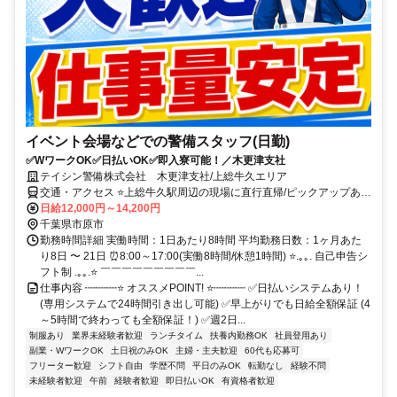
イベント会場などでの警備スタッフ(日勤)
✅WワークOK✅日払いOK✅即入寮可能！／木更津支社
テイシン警備株式会社 木更津支社/上総牛久エリア
交通・アクセス ⭐上総牛久駅周辺の現場に直行直帰/ピックアップあ
り！移動の心配は不要です♪
日給12,000円～14,200円
千葉県市原市
勤務時間詳細 実働時間：1日あたり8時間 平均勤務日数：1ヶ月あた
り8日 〜 21日 ⏰8:00～17:00(実働8時間/休憩1時間) ⭐.｡｡. 自己申告シ
フト制 .｡｡.⭐ ￣￣￣￣￣￣￣￣￣...
仕事内容 ┉┉┉⭐ オススメPOINT! ⭐┉┉┉ ✅日払いシステムあり！
(専用システムで24時間引き出し可能) ✅早上がりでも日給全額保証 (4
～5時間で終わっても全額保証！) ✅週2日...
制服あり
業界未経験者歓迎
ランチタイム
扶養内勤務OK
社員登用あり
副業・WワークOK
土日祝のみOK
主婦・主夫歓迎
60代も応募可
フリーター歓迎
シフト自由
学歴不問
平日のみOK
転勤なし
経験不問
未経験者歓迎
午前
経験者歓迎
即日払いOK
有資格者歓迎