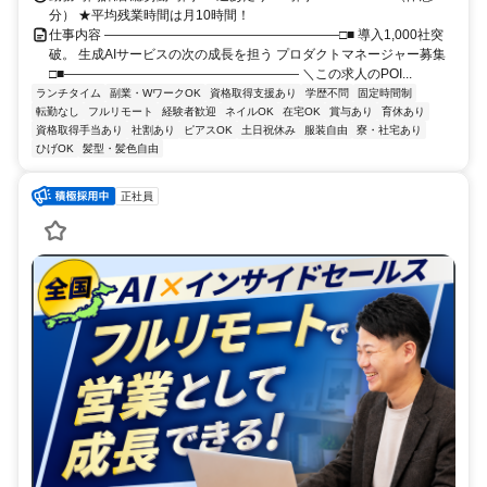
分） ★平均残業時間は月10時間！
仕事内容 ――――――――――――――――――□■ 導入1,000社突
破。 生成AIサービスの次の成長を担う プロダクトマネージャー募集
□■―――――――――――――――――― ＼この求人のPOI...
ランチタイム
副業・WワークOK
資格取得支援あり
学歴不問
固定時間制
転勤なし
フルリモート
経験者歓迎
ネイルOK
在宅OK
賞与あり
育休あり
資格取得手当あり
社割あり
ピアスOK
土日祝休み
服装自由
寮・社宅あり
ひげOK
髪型・髪色自由
正社員