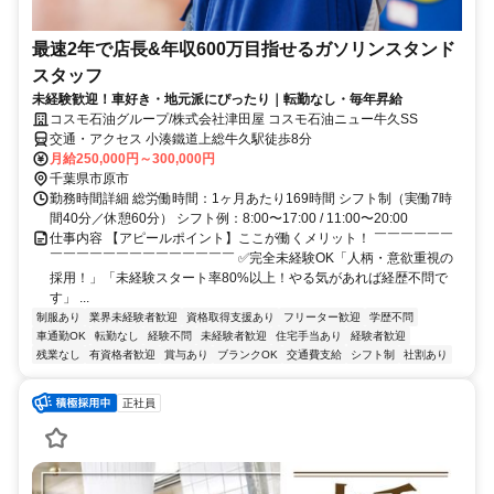
最速2年で店長&年収600万目指せるガソリンスタンド
スタッフ
未経験歓迎！車好き・地元派にぴったり｜転勤なし・毎年昇給
コスモ石油グループ/株式会社津田屋 コスモ石油ニュー牛久SS
交通・アクセス 小湊鐵道上総牛久駅徒歩8分
月給250,000円～300,000円
千葉県市原市
勤務時間詳細 総労働時間：1ヶ月あたり169時間 シフト制（実働7時
間40分／休憩60分） シフト例：8:00〜17:00 / 11:00〜20:00
仕事内容 【アピールポイント】ここが働くメリット！ ￣￣￣￣￣￣
￣￣￣￣￣￣￣￣￣￣￣￣￣￣ ✅完全未経験OK「人柄・意欲重視の
採用！」「未経験スタート率80%以上！やる気があれば経歴不問で
す」 ...
制服あり
業界未経験者歓迎
資格取得支援あり
フリーター歓迎
学歴不問
車通勤OK
転勤なし
経験不問
未経験者歓迎
住宅手当あり
経験者歓迎
残業なし
有資格者歓迎
賞与あり
ブランクOK
交通費支給
シフト制
社割あり
正社員