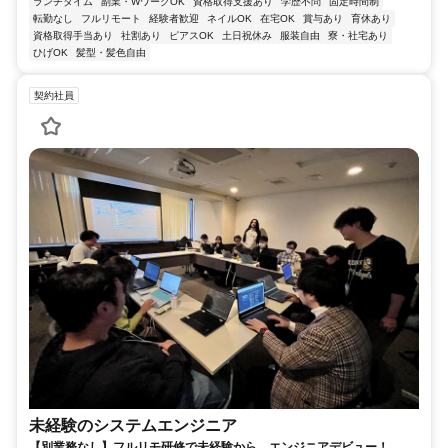
ランチタイム
副業・WワークOK
資格取得支援あり
学歴不問
固定時間制
転勤なし
フルリモート
経験者歓迎
ネイルOK
在宅OK
賞与あり
育休あり
資格取得手当あり
社割あり
ピアスOK
土日祝休み
服装自由
寮・社宅あり
ひげOK
髪型・髪色自由
契約社員
未経験のシステムエンジニア
【別業務なし】フルリモ研修で未経験から、エンジニアデビュー！