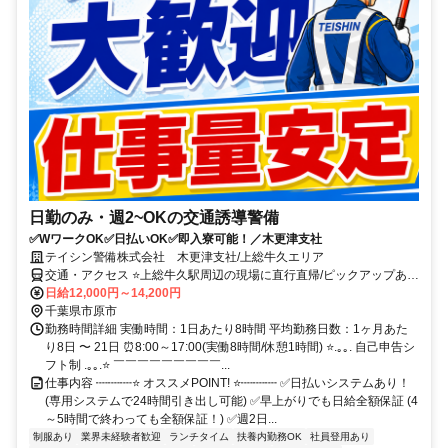
日勤のみ・週2~OKの交通誘導警備
✅WワークOK✅日払いOK✅即入寮可能！／木更津支社
テイシン警備株式会社 木更津支社/上総牛久エリア
交通・アクセス ⭐上総牛久駅周辺の現場に直行直帰/ピックアップあ
り！移動の心配は不要です♪
日給12,000円～14,200円
千葉県市原市
勤務時間詳細 実働時間：1日あたり8時間 平均勤務日数：1ヶ月あた
り8日 〜 21日 ⏰8:00～17:00(実働8時間/休憩1時間) ⭐.｡｡. 自己申告シ
フト制 .｡｡.⭐ ￣￣￣￣￣￣￣￣￣...
仕事内容 ┉┉┉⭐ オススメPOINT! ⭐┉┉┉ ✅日払いシステムあり！
(専用システムで24時間引き出し可能) ✅早上がりでも日給全額保証 (4
～5時間で終わっても全額保証！) ✅週2日...
制服あり
業界未経験者歓迎
ランチタイム
扶養内勤務OK
社員登用あり