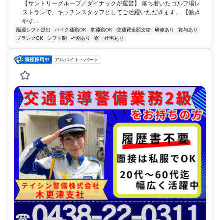
【サントリーグループ／ダイナックが運営】 落ち着いたゴルフ場レ
ストランで、キッチンスタッフとしてご活躍いただきます。 【働き
やす...
隔週シフト提出
バイク通勤OK
車通勤OK
交通費全額支給
研修あり
賞与あり
ブランクOK
シフト制
社割あり
寮・社宅あり
アルバイト・パート