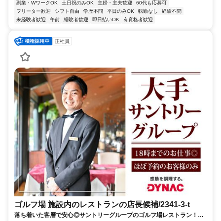
副業・WワークOK
土日祝のみOK
主婦・主夫歓迎
60代も応募可
フリーター歓迎
シフト自由
学歴不問
平日のみOK
転勤なし
経験不問
未経験者歓迎
午前
経験者歓迎
即日払いOK
有資格者歓迎
正社員
ゴルフ場 施設内のレストランの店長候補/2341-3-t
落ち着いた客層で安心◎サントリーグループのゴルフ場レストラン！18