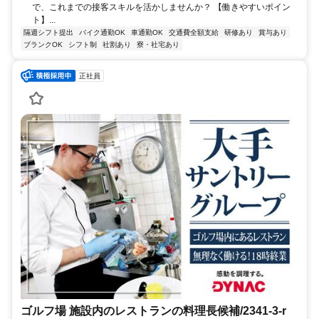
で、これまでの接客スキルを活かしませんか？ 【働きやすいポイン
ト】...
隔週シフト提出
バイク通勤OK
車通勤OK
交通費全額支給
研修あり
賞与あり
ブランクOK
シフト制
社割あり
寮・社宅あり
正社員
ゴルフ場 施設内のレストランの料理長候補/2341-3-r