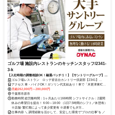
ゴルフ場 施設内レストランのキッチンスタッフ/2341-
3-k
【入社時期の調整相談OK！融通バッチリ！】【サントリーグループ】キ
ッチン経験を“仕事”に変える。料理に集中できる環境で安定したキャリ
ゴルフ場レストラン ロッテ皆吉台カントリー倶楽部【2341】
アを築く◎
【社】
アクセス 車・バイクOK！ガソリン代支給あり！車で「木更津東IC」
～約17分、「市原IC」～約30分、「五井駅」～約30分
月給262,000円～280,000円
千葉県市原市
勤務時間 総労働時間：1ヶ月あたり166時間 シフトサイクル：2週間
休みの希望日を提出！ 6:00～18:00 （1日7.5時間のシフト／休憩有）
※店舗･繁忙期によって多少変更有 ※遅番でも夕方...
仕事内容 ＼ 調理経験を活かして、安定した環境で“プロの仕事”を ／