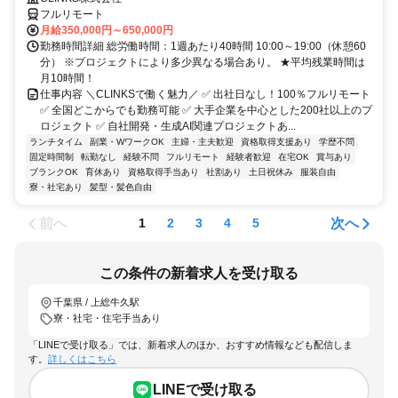
フルリモート
月給350,000円～650,000円
勤務時間詳細 総労働時間：1週あたり40時間 10:00～19:00（休憩60
分） ※プロジェクトにより多少異なる場合あり。 ★平均残業時間は
月10時間！
仕事内容 ＼CLINKSで働く魅力／ ✅ 出社日なし！100％フルリモート
✅ 全国どこからでも勤務可能 ✅ 大手企業を中心とした200社以上のプ
ロジェクト ✅ 自社開発・生成AI関連プロジェクトあ...
ランチタイム
副業・WワークOK
主婦・主夫歓迎
資格取得支援あり
学歴不問
固定時間制
転勤なし
経験不問
フルリモート
経験者歓迎
在宅OK
賞与あり
ブランクOK
育休あり
資格取得手当あり
社割あり
土日祝休み
服装自由
寮・社宅あり
髪型・髪色自由
前へ
次へ
1
2
3
4
5
この条件の新着求人を受け取る
千葉県 / 上総牛久駅
寮・社宅・住宅手当あり
「LINEで受け取る」では、新着求人のほか、おすすめ情報なども配信しま
す。
詳しくはこちら
LINEで受け取る