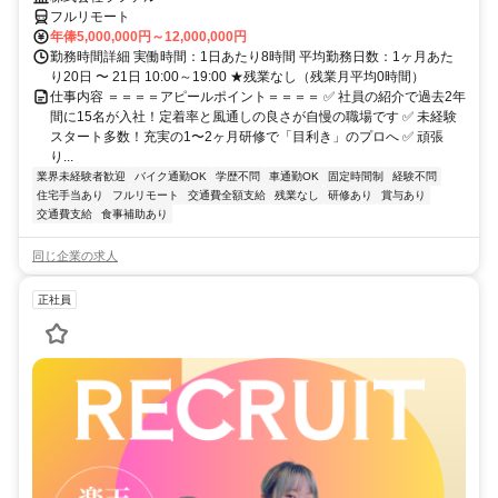
フルリモート
年俸5,000,000円～12,000,000円
勤務時間詳細 実働時間：1日あたり8時間 平均勤務日数：1ヶ月あた
り20日 〜 21日 10:00～19:00 ★残業なし（残業月平均0時間）
仕事内容 ＝＝＝＝アピールポイント＝＝＝＝ ✅ 社員の紹介で過去2年
間に15名が入社！定着率と風通しの良さが自慢の職場です ✅ 未経験
スタート多数！充実の1〜2ヶ月研修で「目利き」のプロへ ✅ 頑張
り...
業界未経験者歓迎
バイク通勤OK
学歴不問
車通勤OK
固定時間制
経験不問
住宅手当あり
フルリモート
交通費全額支給
残業なし
研修あり
賞与あり
交通費支給
食事補助あり
同じ企業の求人
正社員