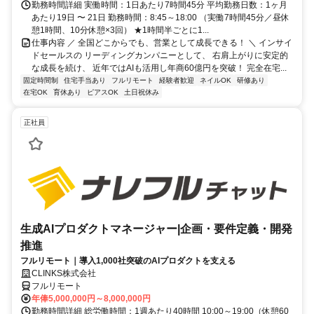
勤務時間詳細 実働時間：1日あたり7時間45分 平均勤務日数：1ヶ月
あたり19日 〜 21日 勤務時間：8:45～18:00 （実働7時間45分／昼休
憩1時間、10分休憩×3回） ★1時間半ごとに1...
仕事内容 ／ 全国どこからでも、営業として成長できる！ ＼ インサイ
ドセールスの リーディングカンパニーとして、 右肩上がりに安定的
な成長を続け、 近年ではAIも活用し年商60億円を突破！ 完全在宅...
固定時間制
住宅手当あり
フルリモート
経験者歓迎
ネイルOK
研修あり
在宅OK
育休あり
ピアスOK
土日祝休み
正社員
生成AIプロダクトマネージャー|企画・要件定義・開発
推進
フルリモート｜導入1,000社突破のAIプロダクトを支える
CLINKS株式会社
フルリモート
年俸5,000,000円～8,000,000円
勤務時間詳細 総労働時間：1週あたり40時間 10:00～19:00（休憩60