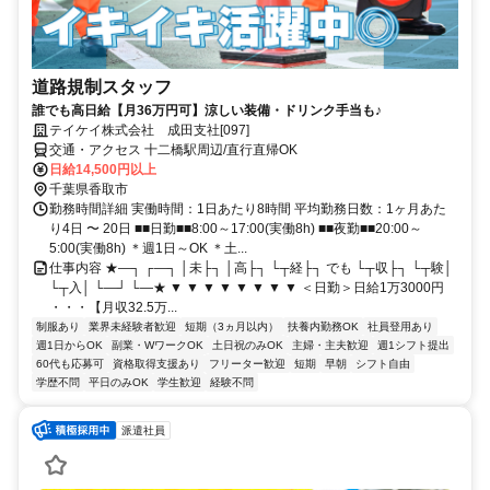
道路規制スタッフ
誰でも高日給【月36万円可】涼しい装備・ドリンク手当も♪
テイケイ株式会社 成田支社[097]
交通・アクセス 十二橋駅周辺/直行直帰OK
日給14,500円以上
千葉県香取市
勤務時間詳細 実働時間：1日あたり8時間 平均勤務日数：1ヶ月あた
り4日 〜 20日 ■■日勤■■8:00～17:00(実働8h) ■■夜勤■■20:00～
5:00(実働8h) ＊週1日～OK ＊土...
仕事内容 ★―┐ ┌―┐ │未├┐ │高├┐ └┬経├┐ でも └┬収├┐ └┬験│
└┬入│ └―┘ └―★ ▼ ▼ ▼ ▼ ▼ ▼ ▼ ▼ ＜日勤＞日給1万3000円
・・・【月収32.5万...
制服あり
業界未経験者歓迎
短期（3ヵ月以内）
扶養内勤務OK
社員登用あり
週1日からOK
副業・WワークOK
土日祝のみOK
主婦・主夫歓迎
週1シフト提出
60代も応募可
資格取得支援あり
フリーター歓迎
短期
早朝
シフト自由
学歴不問
平日のみOK
学生歓迎
経験不問
派遣社員