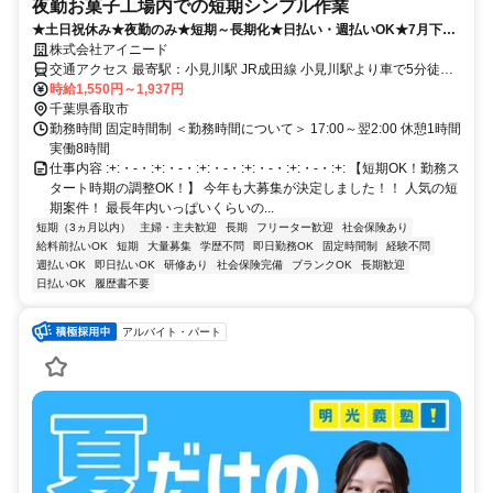
夜勤お菓子工場内での短期シンプル作業
★土日祝休み★夜勤のみ★短期～長期化★日払い・週払いOK★7月下旬
～や8月スタートの先行募集開始★キレイすぎる工場★リピーターさ
株式会社アイニード
ん・未経験も大歓迎★
交通アクセス 最寄駅：小見川駅 JR成田線 小見川駅より車で5分徒歩
20分 ＊車通勤OK,転勤なし,バイク通勤OK
時給1,550円～1,937円
千葉県香取市
勤務時間 固定時間制 ＜勤務時間について＞ 17:00～翌2:00 休憩1時間
実働8時間
仕事内容 :+:・-・:+:・-・:+:・-・:+:・-・:+:・-・:+: 【短期OK！勤務ス
タート時期の調整OK！】 今年も大募集が決定しました！！ 人気の短
期案件！ 最長年内いっぱいくらいの...
短期（3ヵ月以内）
主婦・主夫歓迎
長期
フリーター歓迎
社会保険あり
給料前払いOK
短期
大量募集
学歴不問
即日勤務OK
固定時間制
経験不問
週払いOK
即日払いOK
研修あり
社会保険完備
ブランクOK
長期歓迎
日払いOK
履歴書不要
アルバイト・パート