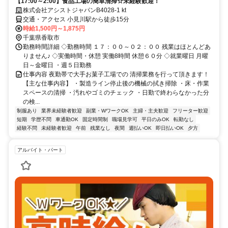
【17:00～2:00】食品工場の簡単清掃☆未経験歓迎！
株式会社アシストジャパンB4028-1 kt
交通・アクセス 小見川駅から徒歩15分
時給1,500円～1,875円
千葉県香取市
勤務時間詳細 ◇勤務時間 １７：００～０２：００ 残業はほとんどあ
りません♪ ◇実働時間・休憩 実働8時間 休憩６０分 ◇就業曜日 月曜
日～金曜日 ・週５日勤務
仕事内容 夜勤帯で大手お菓子工場での 清掃業務を行って頂きます！
【主な仕事内容】 ・製造ライン停止後の機械の拭き掃除 ・床・作業
スペースの清掃 ・汚れやゴミのチェック ・日勤で終わらなかった分
の検...
制服あり
業界未経験者歓迎
副業・WワークOK
主婦・主夫歓迎
フリーター歓迎
短期
学歴不問
車通勤OK
固定時間制
職場見学可
平日のみOK
転勤なし
経験不問
未経験者歓迎
午前
残業なし
夜間
週払いOK
即日払いOK
夕方
アルバイト・パート