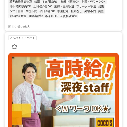
業界未経験者歓迎
短期（3ヵ月以内）
扶養内勤務OK
副業・WワークOK
1日4時間以内OK
土日祝のみOK
主婦・主夫歓迎
フリーター歓迎
短期
シフト自由
学歴不問
平日のみOK
学生歓迎
転勤なし
経験不問
英語
未経験者歓迎
経験者歓迎
ネイルOK
有資格者歓迎
同じ企業の求人
アルバイト・パート