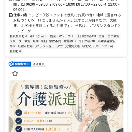
間： [1] 06:00～09:00 [2] 09:00～18:00 [3] 17:00～22:00 [4] 22:00～
06:00 [...
仕事内容 コンビニ併設スタンドで便利にお買い物！ 地域に愛される
お店づくりを一緒にしませんか？ 人と話すことが好きな方、大歓
迎。 お客様を笑顔にするお仕事です。 当店は、ガソリンスタンドと
コンビニが...
社員登用あり
週1日からOK
副業・WワークOK
土日祝のみOK
主婦・主夫歓迎
フリーター歓迎
短期
早朝
学歴不問
車通勤OK
平日のみOK
未経験者歓迎
午前
経験者歓迎
月1シフト提出
夕方
交通費支給
駅近5分以内
シフト制
社割あり
派遣社員