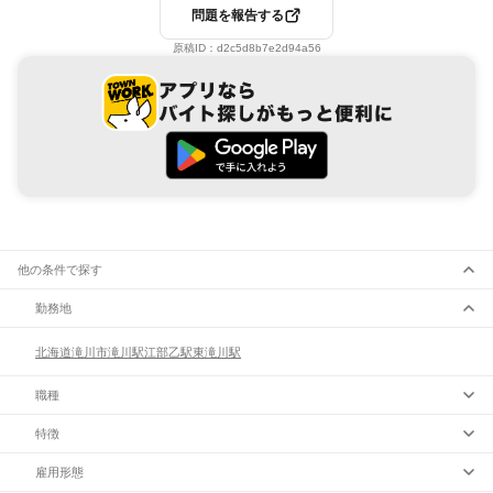
問題を報告する
原稿ID：
d2c5d8b7e2d94a56
他の条件で探す
勤務地
北海道
滝川市
滝川駅
江部乙駅
東滝川駅
職種
特徴
雇用形態