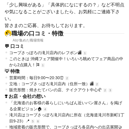
「少し興味がある」「具体的になにするの？」など不明点
や気になることがございましたら、お気軽にご連絡下さ
い。
皆さまのご応募、お待ちしております。
職場の口コミ・特徴
AIが集めた職場情報
💬 口コミ
コープさっぽろの滝川店内のレフボン🏬
1
このときは 沖縄フェア開催中！いろいろ眺めてフェア商品の中
から2点購入！🎏
1
💡 特徴
営業時間：毎日9:00〜20:30⏰
2
立地：コープさっぽろ滝川店内（住所一致）🏬
2
販売形態：焼きたてパンの店、テイクアウト中心🥐
2
3
❣️ お店・会社の想い
「北海道のお客様の暮らしにいちばん近いパン屋さん」を掲げ
る企業ビジョン🏠
4
滝川店はコープさっぽろ滝川店内に所在（北海道滝川市新町1丁
目9-23）📍
5
6
地域密着の販売形態で、コープさっぽろ各店内への出店展開🤝