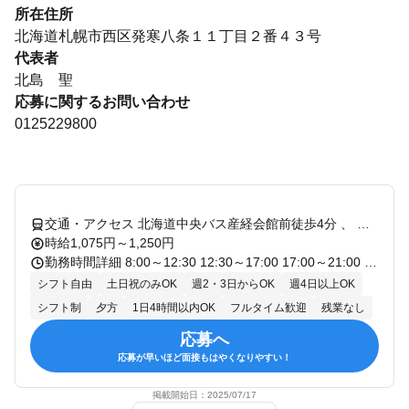
所在住所
北海道札幌市西区発寒八条１１丁目２番４３号
代表者
北島 聖
応募に関するお問い合わせ
0125229800
交通・アクセス 北海道中央バス産経会館前徒歩4分 、 保健所前(滝川)徒歩5分
時給1,075円～1,250円
勤務時間詳細 8:00～12:30 12:30～17:00 17:00～21:00 上記のうち週2日以上、1日4時間以上の勤務をお願いします！ ◆月1回シフト提出で調整ラクラク ◆制服着替え時間（10分間）も時給発生 ◆土日祝のシフトをお探しの方も大歓迎です！
シフト自由
土日祝のみOK
週2・3日からOK
週4日以上OK
シフト制
夕方
1日4時間以内OK
フルタイム歓迎
残業なし
応募へ
応募が早いほど面接もはやくなりやすい！
掲載開始日：
2025/07/17