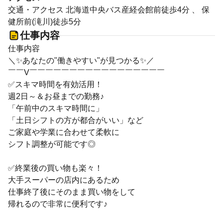
交通・アクセス 北海道中央バス産経会館前徒歩4分 、 保
健所前(滝川)徒歩5分
仕事内容
仕事内容
＼✨あなたの"働きやすい"が見つかる✨／
￣￣V￣￣￣￣￣￣￣￣￣￣￣￣￣￣￣￣￣
✅スキマ時間を有効活用！
週2日～＆お昼までの勤務♪
「午前中のスキマ時間に」
「土日シフトの方が都合がいい」など
ご家庭や学業に合わせて柔軟に
シフト調整が可能です◎
✅終業後の買い物も楽々！
大手スーパーの店内にあるため
仕事終了後にそのまま買い物をして
帰れるので非常に便利です♪