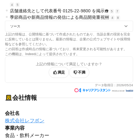
4
5
店舗連絡先として代表番号 0125-22-9800 を掲示☎️
5
7
季節商品や新商品情報の発信による商品開発重視🆕
4
8
ソース
上記の情報は、公開情報に基づいて作成されたものであり、当該企業の現状を完全
に反映しているとは限りません。最新の情報は、企業の公式ウェブサイトや採用情
報などを参照してください。
この回答は作成時点の情報に基づいており、将来変更される可能性があります。
この機能は、Indeedによって提供されています。
上記の情報について満足していますか？
満足
不満
データ取得日：
2026/05/24
会社情報
会社名
株式会社レフボン
事業内容
食品・飲料メーカー