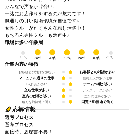
みんなで声をかけ合い、
一緒にお店作りをするのが魅力です！
風通しの良い職場環境が自慢です♪
女性クルーがたくさん在籍し活躍中！
もちろん男性クルーも活躍中♪
職場に多い年齢層
10代
70代〜
20代
30代
40代
50代
60代
仕事内容の特徴
お客様との対話が多い
お客様との対話が少ない
マニュアル通りの仕事
創意工夫の多い仕事
チーム作業が多い
1人作業が多い
立ち仕事が多い
デスクワークが多い
室内の仕事が多い
室外の仕事が多い
固定の勤務地で働く
色んな勤務地で働く
応募情報
選考プロセス
選考プロセス
面接時、履歴書不要！