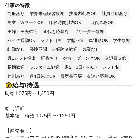
仕事の特徴
制服あり
業界未経験者歓迎
扶養内勤務OK
社員登用あり
副業・WワークOK
1日4時間以内OK
土日祝のみOK
主婦・主夫歓迎
60代も応募可
フリーター歓迎
バイク通勤OK
シフト自由
学歴不問
車通勤OK
学生歓迎
転勤なし
経験不問
未経験者歓迎
残業なし
月1シフト提出
研修あり
夕方
ブランクOK
交通費支給
長期歓迎
フルタイム歓迎
週2・3日からOK
シフト制
社割あり
週4日以上OK
履歴書不要
友達と応募OK
給与/待遇
時給1,075円～1,250円
給与詳細
基本給：時給 1075円 〜 1250円
【昇給有り】
ランクアップのための評価制度を設けており、覚えた業務