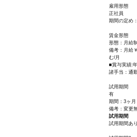
雇用形態
正社員
期間の定め
賃金形態
形態：月給
備考：月給￥25
む/月
■賞与実績:
諸手当：通
試用期間
有
期間：3ヶ月
備考：変更
試用期間
試用期間あ