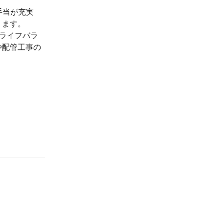
手当が充実
ります。
クライフバラ
や配管工事の