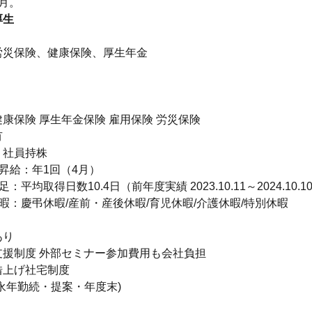
月。
厚生
】
労災保険、健康保険、厚生年金
康保険 厚生年金保険 雇用保険 労災保険
有
：社員持株
昇給：年1回（4月）
：平均取得日数10.4日（前年度実績 2023.10.11～2024.10.1
暇：慶弔休暇/産前・産後休暇/育児休暇/介護休暇/特別休暇
あり
支援制度 外部セミナー参加費用も会社負担
借上げ社宅制度
永年勤続・提案・年度末)