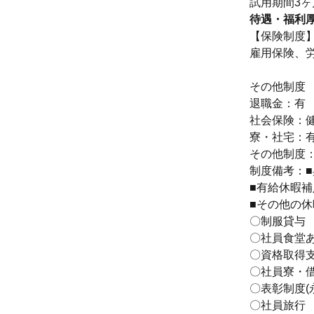
試用期間3ヶ
待遇・福利
【保険制度
雇用保険、
その他制度
退職金：有
社会保険：健
寮・社宅：
その他制度
制度備考：■
■有給休暇補足
■その他の休
〇制服貸与
〇社員食堂
〇資格取得
〇社員寮・
〇表彰制度(
〇社員旅行