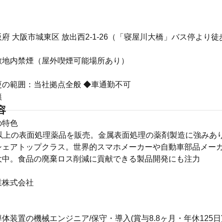
府 大阪市城東区 放出西2-1-26（「寝屋川大橋」バス停より徒
敷地内禁煙（屋外喫煙可能場所あり）
更の範囲：当社拠点全般 ◆車通勤不可
無
容
の特色
種類以上の表面処理薬品を販売。金属表面処理の薬剤製造に強みあ
シェアトップクラス。世界的スマホメーカーや自動車部品メー
大中。食品の廃棄ロス削減に貢献できる製品開発にも注力
業株式会社
体装置の機械エンジニア/保守・導入(賞与8.8ヶ月・年休125日