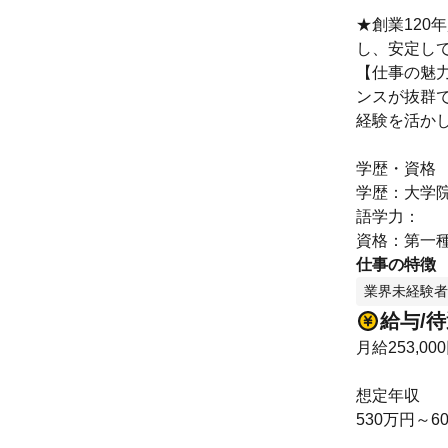
★創業120
し、安定し
【仕事の魅力
ンスが抜群
経験を活か
学歴・資格
学歴：大学院
語学力：
資格：第一
仕事の特徴
業界未経験者
給与/
月給253,00
想定年収
530万円～6