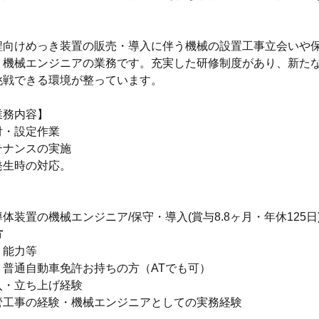
程向けめっき装置の販売・導入に伴う機械の設置工事立会いや
う機械エンジニアの業務です。充実した研修制度があり、新た
挑戦できる環境が整っています。
業務内容】
付・設定作業
テナンスの実施
発生時の対応。
体装置の機械エンジニア/保守・導入(賞与8.8ヶ月・年休125日
方
・能力等
】普通自動車免許お持ちの方（ATでも可）
入・立ち上げ経験
管工事の経験・機械エンジニアとしての実務経験