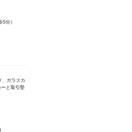
歩5分）
り、ガラスカ
カーと取引堅
)