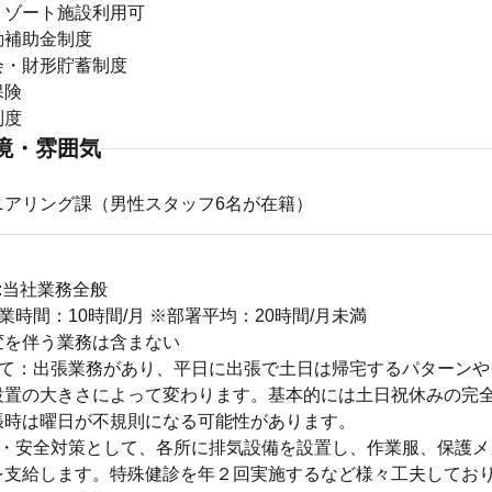
リゾート施設利用可
動補助金制度
会・財形貯蓄制度
保険
制度
境・雰囲気
ニアリング課（男性スタッフ6名が在籍）
:当社業務全般
業時間：10時間/月 ※部署平均：20時間/月未満
変を伴う業務は含まない
いて：出張業務があり、平日に出張で土日は帰宅するパターンや
設置の大きさによって変わります。基本的には土日祝休みの完全
張時は曜日が不規則になる可能性があります。
：・安全対策として、各所に排気設備を設置し、作業服、保護メ
を支給します。特殊健診を年２回実施するなど様々工夫してお