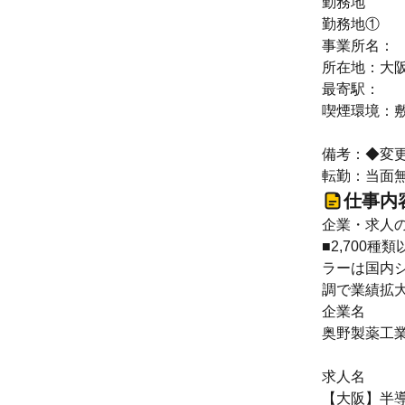
勤務地
勤務地①
事業所名：
所在地：大阪
最寄駅：
喫煙環境：
備考：◆変
転勤：当面
仕事内
企業・求人
■2,700
ラーは国内
調で業績拡
企業名
奥野製薬工
求人名
【大阪】半導