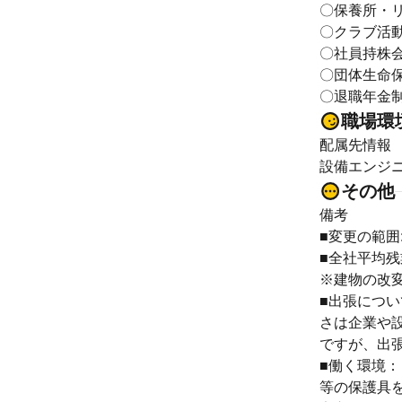
〇保養所・
〇クラブ活
〇社員持株
〇団体生命
〇退職年金
職場環
配属先情報
設備エンジ
その他
備考
■変更の範囲
■全社平均残
※建物の改
■出張につ
さは企業や
ですが、出
■働く環境
等の保護具