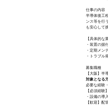
仕事の内容
半導体後工
ンス等を行
も安心して
【具体的な
・装置の据
・定期メン
・トラブル
募集職種
【大阪】半導
対象となる
必要な経験
【必須経験
・設備の導
【歓迎】配