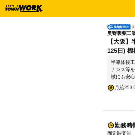
正
奥野製薬工
【大阪】半
125日)
半導体後工
ナンス等を
域にも安心
月給253,
勤務時
固定時間制