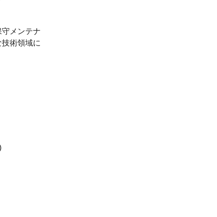
保守メンテナ
な技術領域に
)