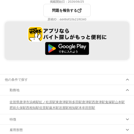
掲載開始日：
2026/06/25
問題を報告する
原稿ID：
dd48df10b21f6340
他の条件で探す
勤務地
佐賀県
唐津市
浜崎駅
虹ノ松原駅
東唐津駅
和多田駅
唐津駅
西唐津駅
鬼塚駅
山本駅
肥前久保駅
西相知駅
佐里駅
厳木駅
岩屋駅
相知駅
本牟田部駅
特徴
雇用形態