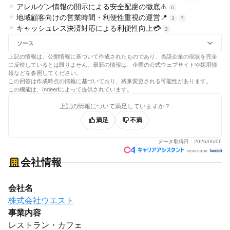
アレルゲン情報の開示による安全配慮の徹底⚠️
6
地域顧客向けの営業時間・利便性重視の運営📍
3
7
キャッシュレス決済対応による利便性向上💳
3
ソース
上記の情報は、公開情報に基づいて作成されたものであり、当該企業の現状を完全
に反映しているとは限りません。最新の情報は、企業の公式ウェブサイトや採用情
報などを参照してください。
この回答は作成時点の情報に基づいており、将来変更される可能性があります。
この機能は、Indeedによって提供されています。
上記の情報について満足していますか？
満足
不満
データ取得日：
2026/06/06
会社情報
会社名
株式会社ウエスト
事業内容
レストラン・カフェ