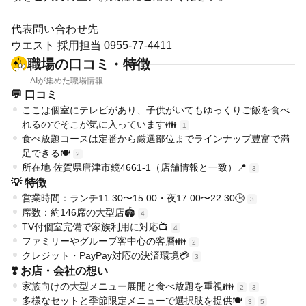
代表問い合わせ先
ウエスト 採用担当 0955-77-4411
職場の口コミ・特徴
AIが集めた職場情報
💬 口コミ
ここは個室にテレビがあり、子供がいてもゆっくりご飯を食べ
れるのでそこが気に入っています👪
1
食べ放題コースは定番から厳選部位までラインナップ豊富で満
足できる🍽️
2
所在地 佐賀県唐津市鏡4661-1（店舗情報と一致）📍
3
💡 特徴
営業時間：ランチ11:30〜15:00・夜17:00〜22:30🕒
3
席数：約146席の大型店🏟️
4
TV付個室完備で家族利用に対応📺
4
ファミリーやグループ客中心の客層👪
2
クレジット・PayPay対応の決済環境💳
3
❣️ お店・会社の想い
家族向けの大型メニュー展開と食べ放題を重視👪
2
3
多様なセットと季節限定メニューで選択肢を提供🍽️
3
5