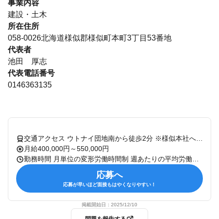
事業内容
建設・土木
所在住所
058-0026北海道様似郡様似町本町3丁目53番地
代表者
池田 厚志
代表電話番号
0146363135
交通アクセス ウトナイ団地南から徒歩2分 ※様似本社への転勤あり ※単身赴任の場合は、週末の帰省なども含め柔軟に調整可能です。
月給400,000円～550,000円
勤務時間 月単位の変形労働時間制 週あたりの平均労働時間：40時間以下 【基本的な勤務時間】 8:00～17:00（実働8h／休憩2h） ※勤務時間は現場によって変動あり 【残業時間】 1ヶ月の平均15時間（現場により定時退勤） ＊12月末～3月の繁忙期でも多くて月20時間！
応募へ
応募が早いほど面接もはやくなりやすい！
掲載開始日：
2025/12/10