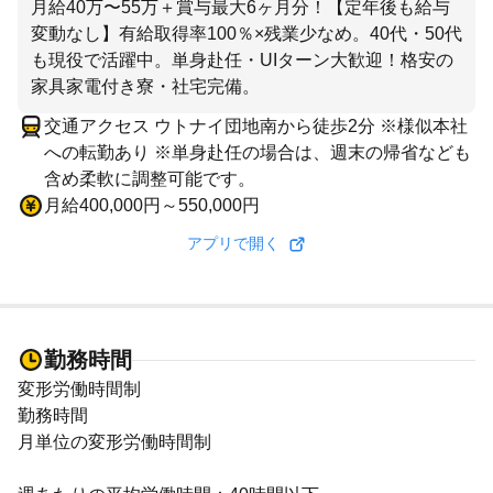
月給40万〜55万＋賞与最大6ヶ月分！【定年後も給与
変動なし】有給取得率100％×残業少なめ。40代・50代
も現役で活躍中。単身赴任・UIターン大歓迎！格安の
家具家電付き寮・社宅完備。
交通アクセス ウトナイ団地南から徒歩2分 ※様似本社
への転勤あり ※単身赴任の場合は、週末の帰省なども
含め柔軟に調整可能です。
月給400,000円～550,000円
アプリで開く
勤務時間
変形労働時間制
勤務時間
月単位の変形労働時間制