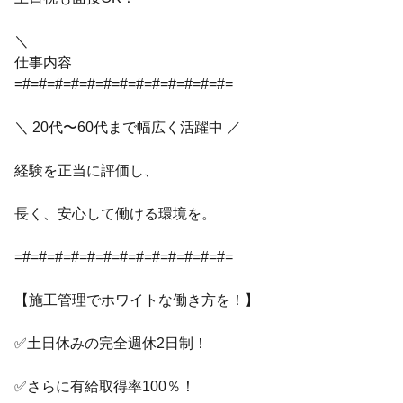
＼
仕事内容
=#=#=#=#=#=#=#=#=#=#=#=#=#=
＼ 20代〜60代まで幅広く活躍中 ／
経験を正当に評価し、
長く、安心して働ける環境を。
=#=#=#=#=#=#=#=#=#=#=#=#=#=
【施工管理でホワイトな働き方を！】
✅土日休みの完全週休2日制！
✅さらに有給取得率100％！