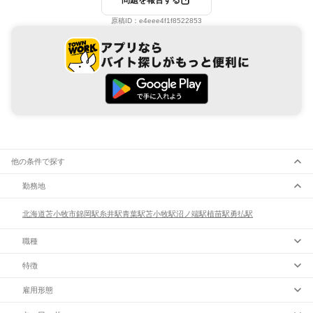
問題を報告する
原稿ID：
e4eee4f1f8522853
他の条件で探す
勤務地
北海道
苫小牧市
錦岡駅
糸井駅
青葉駅
苫小牧駅
沼ノ端駅
植苗駅
勇払駅
職種
特徴
雇用形態