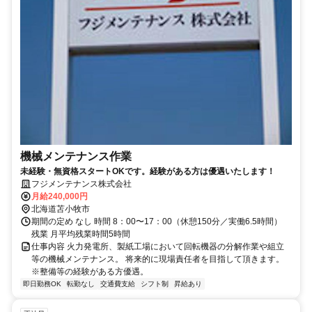
機械メンテナンス作業
未経験・無資格スタートOKです。経験がある方は優遇いたします！
フジメンテナンス株式会社
月給240,000円
北海道苫小牧市
期間の定め なし 時間 8：00〜17：00（休憩150分／実働6.5時間）
残業 月平均残業時間5時間
仕事内容 火力発電所、製紙工場において回転機器の分解作業や組立
等の機械メンテナンス。 将来的に現場責任者を目指して頂きます。
※整備等の経験がある方優遇。
即日勤務OK
転勤なし
交通費支給
シフト制
昇給あり