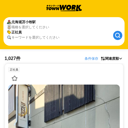
北海道
苫小牧駅
職種を選択してください
正社員
キーワードを選択してください
1,027件
条件保存
関連度順
正社員