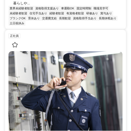
暮らしや...
業界未経験者歓迎
資格取得支援あり
車通勤OK
固定時間制
職場見学可
未経験者歓迎
住宅手当あり
経験者歓迎
有資格者歓迎
研修あり
賞与あり
ブランクOK
育休あり
交通費支給
長期歓迎
資格取得手当あり
長期休暇あり
土日祝休み
正社員