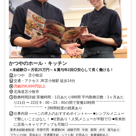
かつやのホール・キッチン
＜未経験◎＞月収25万円～＆賞与年2回◎安心して長く働ける！
かつや 苫小牧店
交通・アクセス JR苫小牧駅 徒歩14分
月給250,000円以上
北海道苫小牧市
勤務時間詳細 実働時間：1日あたり8時間 平均勤務日数：1ヶ月あた
り21日 〜 22日 9：00～23：00の間で実働10時間 ￣￣￣￣￣￣￣￣
￣￣￣￣￣￣￣￣ ＊2時間程度の残業あり
仕事内容 ──⭐この求人のおすすめポイント⭐── ■シンプルメニュー
で難しいことはなし！ ■社割あり！人気メニューが半額で◎ ■将来的
に店長へキャリアアップも可能◎ ─────────────────...
業界未経験者歓迎
学歴不問
車通勤OK
経験不問
午前
夜間
夕方
賞与あり
ブランクOK
育休あり
交通費支給
シフト制
社割あり
食事補助あり