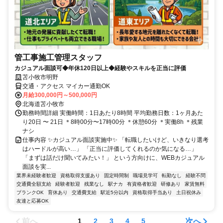
管工事施工管理スタッフ
カジュアル面談可◆年休120日以上◆経験やスキルを正当に評価
苫小牧市明野
交通・アクセス マイカー通勤OK
月給300,000円～500,000円
北海道苫小牧市
勤務時間詳細 実働時間：1日あたり8時間 平均勤務日数：1ヶ月あた
り20日 〜 21日 ＊8時00分〜17時00分 ＊休憩60分 ＊実働8h ＊残業
ナシ
仕事内容 ✨カジュアル面談実施中✨ 「転職したいけど、いきなり選考
はハードルが高い…」 「正当に評価してくれるのか気になる…」
「まずは話だけ聞いてみたい！」 という方向けに、WEBカジュアル
面談を実...
業界未経験者歓迎
資格取得支援あり
固定時間制
職場見学可
転勤なし
経験不問
交通費全額支給
経験者歓迎
残業なし
駅ナカ
有資格者歓迎
研修あり
家賃無料
ブランクOK
育休あり
交通費支給
駅近5分以内
資格取得手当あり
土日祝休み
友達と応募OK
前へ
次へ
1
2
3
4
5