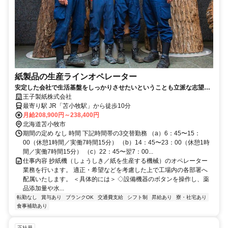
紙製品の生産ラインオペレーター
安定した会社で生活基盤をしっかりさせたいということも立派な志望動
機です
王子製紙株式会社
最寄り駅 JR「苫小牧駅」から徒歩10分
月給208,900円～238,400円
北海道苫小牧市
期間の定め なし 時間 下記時間帯の3交替勤務 （a）6：45〜15：
00（休憩1時間／実働7時間15分） （b）14：45〜23：00（休憩1時
間／実働7時間15分） （c）22：45〜翌7：00...
仕事内容 抄紙機（しょうしき／紙を生産する機械）のオペレーター
業務を行います。 適正・希望などを考慮した上で工場内の各部署へ
配属いたします。 ＜具体的には＞ ◇設備機器のボタンを操作し、薬
品添加量や水...
転勤なし
賞与あり
ブランクOK
交通費支給
シフト制
昇給あり
寮・社宅あり
食事補助あり
正社員