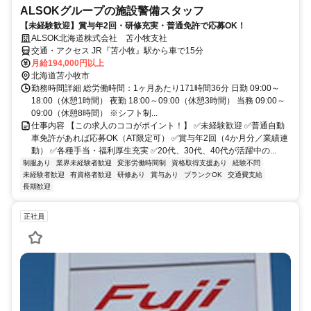
ALSOKグループの施設警備スタッフ
【未経験歓迎】賞与年2回・研修充実・普通免許で応募OK！
ALSOK北海道株式会社 苫小牧支社
交通・アクセス JR『苫小牧』駅から車で15分
月給194,000円以上
北海道苫小牧市
勤務時間詳細 総労働時間：1ヶ月あたり171時間36分 日勤 09:00～
18:00（休憩1時間） 夜勤 18:00～09:00（休憩3時間） 当務 09:00～
09:00（休憩8時間） ※シフト制...
仕事内容 【この求人のココがポイント！】 ✅未経験歓迎 ✅普通自動
車免許があれば応募OK（AT限定可） ✅賞与年2回（4か月分／業績連
動） ✅各種手当・福利厚生充実 ✅20代、30代、40代が活躍中の...
制服あり
業界未経験者歓迎
変形労働時間制
資格取得支援あり
経験不問
未経験者歓迎
有資格者歓迎
研修あり
賞与あり
ブランクOK
交通費支給
長期歓迎
正社員