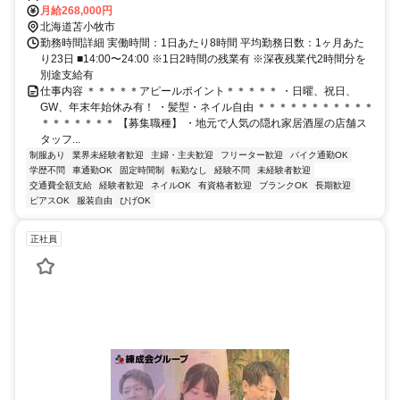
月給268,000円
北海道苫小牧市
勤務時間詳細 実働時間：1日あたり8時間 平均勤務日数：1ヶ月あた
り23日 ■14:00〜24:00 ※1日2時間の残業有 ※深夜残業代2時間分を
別途支給有
仕事内容 ＊＊＊＊＊アピールポイント＊＊＊＊＊ ・日曜、祝日、
GW、年末年始休み有！ ・髪型・ネイル自由 ＊＊＊＊＊＊＊＊＊＊＊
＊＊＊＊＊＊＊ 【募集職種】 ・地元で人気の隠れ家居酒屋の店舗ス
タッフ...
制服あり
業界未経験者歓迎
主婦・主夫歓迎
フリーター歓迎
バイク通勤OK
学歴不問
車通勤OK
固定時間制
転勤なし
経験不問
未経験者歓迎
交通費全額支給
経験者歓迎
ネイルOK
有資格者歓迎
ブランクOK
長期歓迎
ピアスOK
服装自由
ひげOK
正社員