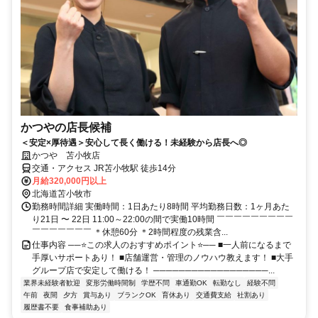
かつやの店長候補
＜安定×厚待遇＞安心して長く働ける！未経験から店長へ◎
かつや 苫小牧店
交通・アクセス JR苫小牧駅 徒歩14分
月給320,000円以上
北海道苫小牧市
勤務時間詳細 実働時間：1日あたり8時間 平均勤務日数：1ヶ月あた
り21日 〜 22日 11:00～22:00の間で実働10時間 ￣￣￣￣￣￣￣￣￣
￣￣￣￣￣￣￣ ＊休憩60分 ＊2時間程度の残業含...
仕事内容 ──⭐この求人のおすすめポイント⭐── ■一人前になるまで
手厚いサポートあり！ ■店舗運営・管理のノウハウ教えます！ ■大手
グループ店で安定して働ける！ ──────────────────...
業界未経験者歓迎
変形労働時間制
学歴不問
車通勤OK
転勤なし
経験不問
午前
夜間
夕方
賞与あり
ブランクOK
育休あり
交通費支給
社割あり
履歴書不要
食事補助あり