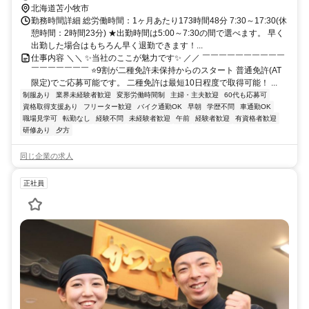
北海道苫小牧市
勤務時間詳細 総労働時間：1ヶ月あたり173時間48分 7:30～17:30(休
憩時間：2時間23分) ★出勤時間は5:00～7:30の間で選べます。 早く
出勤した場合はもちろん早く退勤できます！...
仕事内容 ＼＼ ✨当社のここが魅力です✨ ／／ ￣￣￣￣￣￣￣￣￣￣
￣￣￣￣￣￣￣ ⭐9割が二種免許未保持からのスタート 普通免許(AT
限定)でご応募可能です。 二種免許は最短10日程度で取得可能！ ...
制服あり
業界未経験者歓迎
変形労働時間制
主婦・主夫歓迎
60代も応募可
資格取得支援あり
フリーター歓迎
バイク通勤OK
早朝
学歴不問
車通勤OK
職場見学可
転勤なし
経験不問
未経験者歓迎
午前
経験者歓迎
有資格者歓迎
研修あり
夕方
同じ企業の求人
正社員