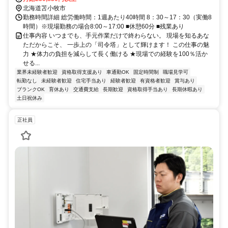
北海道苫小牧市
勤務時間詳細 総労働時間：1週あたり40時間 8：30～17：30（実働8
時間）※現場勤務の場合8:00～17:00 ■休憩60分 ■残業あり
仕事内容 いつまでも、手元作業だけで終わらない。 現場を知るあな
ただからこそ、 一歩上の「司令塔」として輝けます！ この仕事の魅
力 ★体力の負担を減らして長く働ける ★現場での経験を100％活か
せる...
業界未経験者歓迎
資格取得支援あり
車通勤OK
固定時間制
職場見学可
転勤なし
未経験者歓迎
住宅手当あり
経験者歓迎
有資格者歓迎
賞与あり
ブランクOK
育休あり
交通費支給
長期歓迎
資格取得手当あり
長期休暇あり
土日祝休み
正社員