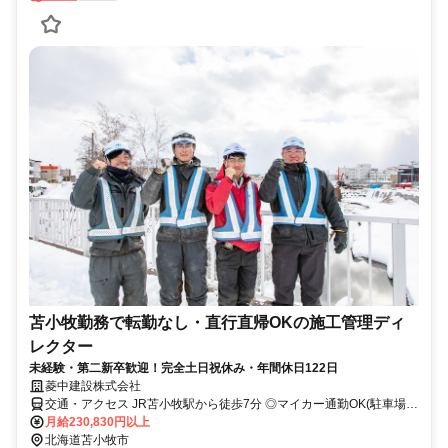
苫小牧勤務で転勤なし・直行直帰OKの施工管理ディ
レクター
未経験・第二新卒歓迎！完全土日祝休み・年間休日122日
菱中建設株式会社
交通・アクセス JR苫小牧駅から徒歩7分 ◎マイカー通勤OK(駐車場完
備)
月給230,830円以上
北海道苫小牧市