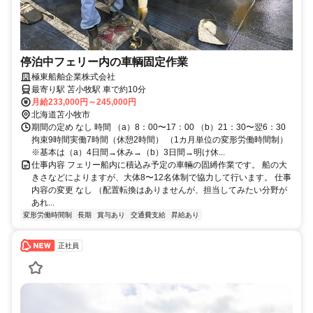
停泊中フェリー内の車輌固定作業
極東船舶企業株式会社
最寄り駅 苫小牧駅 車で約10分
月給233,000円～245,000円
北海道苫小牧市
期間の定め なし 時間 （a）8：00〜17：00 （b）21：30〜翌6：30
拘束9時間実働7時間（休憩2時間） （1カ月単位の変形労働時間制）
※基本は（a）4日間→休み→（b）3日間→明け休...
仕事内容 フェリー船内に積込み予定の車輛の固縛作業です。 船の大
きさなどによりますが、大体8〜12名体制で協力して行います。 仕事
内容の変更 なし （配置転換はありませんが、担当してみたい分野が
あれ...
変形労働時間制
長期
賞与あり
交通費支給
昇給あり
正社員