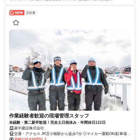
正社員
作業経験者歓迎の現場管理スタッフ
未経験・第二新卒歓迎！完全土日祝休み・年間休日122日
菱中建設株式会社
交通・アクセス JR苫小牧駅から徒歩7分 ◎マイカー通勤OK(駐車場完
備)
月給230,830円以上