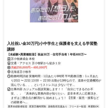
入社祝い金30万円)小中学生と保護者を支える学習塾
講師
【未経験×異業種歓迎】祝金30万・住宅手当有！年収400万〜
苫小牧練成会 本校
交通・アクセス 苫小牧駅から徒歩１分
月給250,000円～400,000円
北海道苫小牧市
勤務時間詳細 実働時間：1日あたり8時間 平均勤務日数：1ヶ月あた
り20日 〜 22日 13:00 ～ 22:00 出勤が13時なので、道路や交通機関が
混んでいる、、、というストレスは 少ないです...
仕事内容 カジュアル面談実施します！！ 「自分にできるのか不
安、、」 「具体的な業務内容が知りたい」 是非本求人に応募頂き、
まずはご懸念点の解消から 始めましょう！ 【営業・販売・接客など
の経験者へ...
業界未経験者歓迎
変形労働時間制
資格取得支援あり
フリーター歓迎
車通勤OK