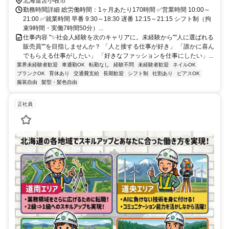
北海道苫小牧市
勤務時間詳細 総労働時間：1ヶ月あたり170時間 ✅営業時間 10:00～
21:00 ✅就業時間 早番 9:30～18:30 遅番 12:15～21:15 シフト制（拘
束9時間・実働7時間50分）...
仕事内容 "✨社会人経験を次のキャリアに。未経験から""人に選ばれる
販売員""を目指しませんか？ 「人と接する仕事が好き」 「誰かに喜ん
でもらえる仕事がしたい」 「好きなファッションを仕事にしたい」...
業界未経験者歓迎
車通勤OK
転勤なし
経験不問
未経験者歓迎
ネイルOK
ブランクOK
育休あり
交通費支給
長期歓迎
シフト制
社割あり
ピアスOK
服装自由
髪型・髪色自由
正社員