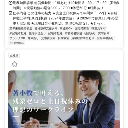
勤務時間詳細 総労働時間：1週あたり40時間 8：30～17：30（実働8
時間）※現場勤務の場合8:00～17:00 ■休憩60分 ■残業あり
仕事内容 この仕事の魅力 ★完全土日祝休みで年間休日122日 ★有給
休暇は平均10.2日取得（2024年度実績） ★2026年で創業118年の歴
史と安定感 ★現場は苫小牧周辺。無理な転勤なし ★じっく...
業界未経験者歓迎
資格取得支援あり
車通勤OK
固定時間制
職場見学可
未経験者歓迎
住宅手当あり
経験者歓迎
有資格者歓迎
研修あり
賞与あり
ブランクOK
育休あり
交通費支給
長期歓迎
資格取得手当あり
長期休暇あり
土日祝休み
正社員