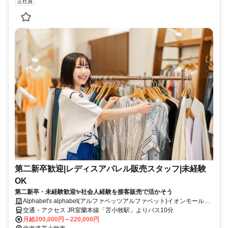
正社員
第二新卒歓迎|レディスアパレル販売スタッフ|未経験
OK
第二新卒・未経験歓迎✨社会人経験を接客販売で活かそう
Alphabet's alphabet(アルファベッツアルファベット)イオンモール苫
小牧(株式会社アルファベットパステル)
交通・アクセス JR室蘭本線「苫小牧駅」よりバス10分
月給200,000円～220,000円