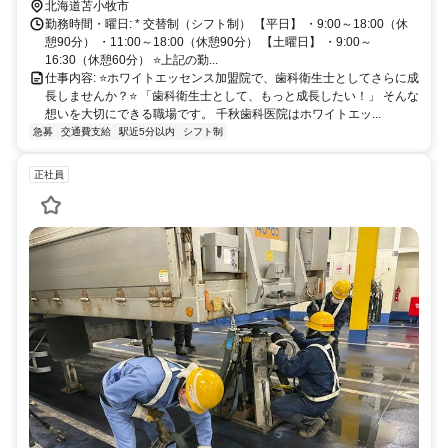
北海道苫小牧市
勤務時間・曜日: * 交替制（シフト制） 【平日】 ・9:00～18:00（休
憩90分） ・11:00～18:00（休憩90分） 【土曜日】 ・9:00～
16:30（休憩60分） ⭐️上記の勤...
仕事内容: ⭐️ホワイトエッセンス加盟院で、歯科衛生士としてさらに成
長しませんか？⭐️ 「歯科衛生士として、もっと成長したい！」 そんな
想いを大切にできる職場です。 千秋歯科医院はホワイトエッ...
急募
交通費支給
駅近5分以内
シフト制
正社員