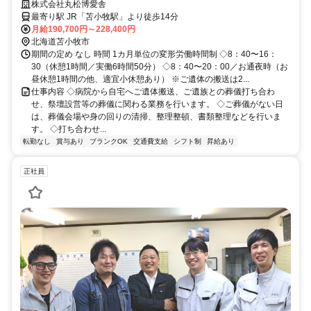
株式会社丸松博愛舎
最寄り駅 JR「苫小牧駅」より徒歩14分
月給190,700円～228,400円
北海道苫小牧市
期間の定め なし 時間 1カ月単位の変形労働時間制 ◇8：40〜16：
30（休憩1時間／実働6時間50分） ◇8：40〜20：00／お通夜時（お
昼休憩1時間の他、適宜小休憩あり） ※ご遺体の搬送は2...
仕事内容 ◇病院から自宅へご遺体搬送、ご遺族との葬儀打ち合わ
せ、祭壇設営等の葬儀に関わる業務を行います。 ◇ご葬儀がない日
は、葬儀会場や身の回りの清掃、整理整頓、書類整理などを行いま
す。 ◇打ち合わせ...
転勤なし
賞与あり
ブランクOK
交通費支給
シフト制
昇給あり
正社員