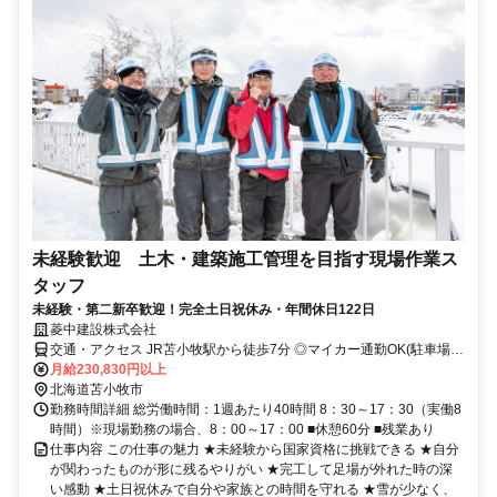
未経験歓迎 土木・建築施工管理を目指す現場作業ス
タッフ
未経験・第二新卒歓迎！完全土日祝休み・年間休日122日
菱中建設株式会社
交通・アクセス JR苫小牧駅から徒歩7分 ◎マイカー通勤OK(駐車場完
備)
月給230,830円以上
北海道苫小牧市
勤務時間詳細 総労働時間：1週あたり40時間 8：30～17：30（実働8
時間）※現場勤務の場合、8：00～17：00 ■休憩60分 ■残業あり
仕事内容 この仕事の魅力 ★未経験から国家資格に挑戦できる ★自分
が関わったものが形に残るやりがい ★完工して足場が外れた時の深
い感動 ★土日祝休みで自分や家族との時間を守れる ★雪が少なく、