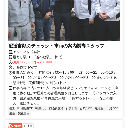
配送書類のチェック・車両の案内誘導スタッフ
アクシア株式会社
最寄り駅 JR 「苫小牧駅」 車9分
月給187,000円～250,000円
北海道苫小牧市
期間の定め なし 時間 ◇8：00〜16：00 ◇12：00〜21：00 ◇16：
00〜24：00 ◇18：00〜翌3：00 ◇24：00〜翌8：00 ※いずれも休
憩1時間、実働7時間 ※上記の中で...
仕事内容 室内でのPC入力や書類確認といったオフィスワークと、適
度に体を動かす屋外での管理業務をお任せします。 ◇パソコンの入
力・書類確認業務 ◇車両船に乗船・下船するトレーラーなどの搬
入・搬出チェッ...
長期
即日勤務OK
転勤なし
交通費支給
シフト制
ピアスOK
昇給あり
ひげOK
髪型・髪色自由
正社員