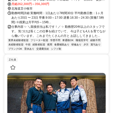
勤OK ※駐車場アリ！通勤距離に応じ交通費としてガソリン代支給！
月給262,300円～356,300円
（徒歩自転車通勤でも支給！）
北海道苫小牧市
勤務時間詳細 実働時間：1日あたり7時間30分 平均勤務日数：1ヶ月
あたり20日 〜 23日 早番:9:00～17:00 遅番:16:30～24:30 (実働7.5時
間) ※残業は月平均5～15時...
仕事内容 ✨ ＼面接担当は私です！／ ✨ 勤務歴20年以上のスタッフで
す。 気づけば長くこの仕事を続けていて、 今は子ども4人を育てなが
ら働いています。 これまでたくさんの方と お話ししてきました...
業界未経験者歓迎
フリーター歓迎
学歴不問
車通勤OK
職場見学可
経験不問
未経験者歓迎
午前
経験者歓迎
夜間
食費補助あり
研修あり
夕方
賞与あり
ブランクOK
育休あり
交通費支給
シフト制
正社員