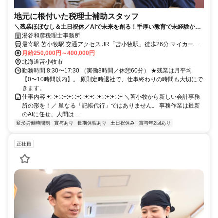
地元に根付いた税理士補助スタッフ
＼残業ほぼなし＆土日祝休／AIで未来を創る！手厚い教育で未経験から
プロへ
湯谷和彦税理士事務所
最寄駅 苫小牧駅 交通アクセス JR「苫小牧駅」徒歩26分 マイカー通
勤が便利です！
月給250,000円～400,000円
北海道苫小牧市
勤務時間 8:30〜17:30 （実働8時間／休憩60分） ★残業は月平均
【0〜10時間以内】。 原則定時退社で、仕事終わりの時間も大切にで
きます。
仕事内容 +:-:+:-:+:+:-:+:-:+:+:-:+:-:+:+:-:+ ＼苫小牧から新しい会計事務
所の形を！／ 単なる「記帳代行」ではありません。 事務作業は最新
のAIに任せ、人間は ...
変形労働時間制
賞与あり
長期休暇あり
土日祝休み
賞与年2回あり
正社員