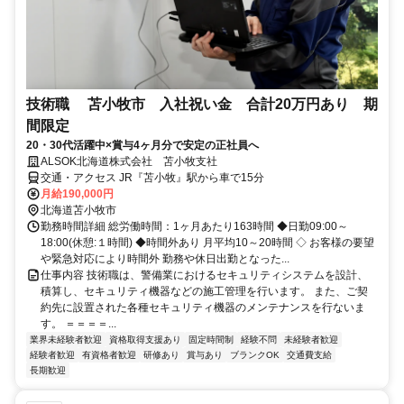
技術職 苫小牧市 入社祝い金 合計20万円あり 期
間限定
20・30代活躍中×賞与4ヶ月分で安定の正社員へ
ALSOK北海道株式会社 苫小牧支社
交通・アクセス JR『苫小牧』駅から車で15分
月給190,000円
北海道苫小牧市
勤務時間詳細 総労働時間：1ヶ月あたり163時間 ◆日勤09:00～
18:00(休憩:１時間) ◆時間外あり 月平均10～20時間 ◇ お客様の要望
や緊急対応により時間外 勤務や休日出勤となった...
仕事内容 技術職は、警備業におけるセキュリティシステムを設計、
積算し、セキュリティ機器などの施工管理を行います。 また、ご契
約先に設置された各種セキュリティ機器のメンテナンスを行ないま
す。 ＝＝＝＝...
業界未経験者歓迎
資格取得支援あり
固定時間制
経験不問
未経験者歓迎
経験者歓迎
有資格者歓迎
研修あり
賞与あり
ブランクOK
交通費支給
長期歓迎