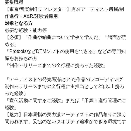
募集職種
【東京/音楽制作ディレクター】有名アーティスト所属/制
作進行・A&R/経験者採用
対象となる方
必要な経験・能力等
【必須】「作曲や編曲について学校で学んだ」「譜面が読
める」
「ProtoolsなどDTMソフトの使用もできる」などの専門知
識をお持ちの方
「制作～リリースまでの全行程に携わった経験」
「アーティストの発売/配信された作品のレコーディング
制作～リリースまでの全行程に主担当として2年以上携わ
った経験」
「宣伝活動に関するご経験」または「予算・進行管理のご
経験」
【魅力】日本屈指の実力派アーティストの作品創りに深く
関われます。妥協のないクオリティ追求ができる環境です