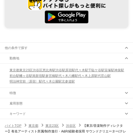
他の条件で探す
勤務地
東京都
東京23区
渋谷区
恵比寿駅
渋谷駅
原宿駅
代々木駅
千駄ケ谷駅
笹塚駅
神泉駅
初台駅
幡ヶ谷駅
南新宿駅
参宮橋駅
代々木八幡駅
代々木上原駅
代官山駅
明治神宮前〈原宿〉駅
代々木公園駅
北参道駅
特徴
雇用形態
キーワード
バイトTOP
東京都
東京23区
渋谷区
【東京/音楽制作ディレクタ
ー】有名アーティスト所属/制作進行・A&R/経験者採用 サウンドクリエーター(テレ