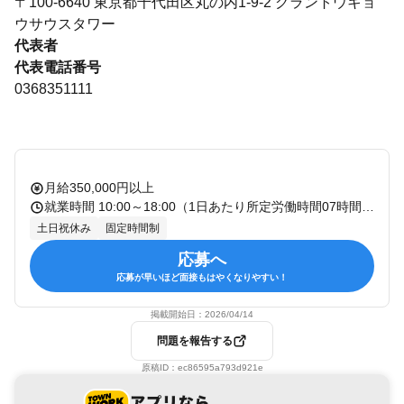
〒100-6640 東京都千代田区丸の内1-9-2 グラントウキョ
ウサウスタワー
代表者
代表電話番号
0368351111
月給350,000円以上
就業時間 10:00～18:00（1日あたり所定労働時間07時間） 休憩：60分 残業：有 備考：固定残業代の相当時間：23.0時間/月
土日祝休み
固定時間制
応募へ
応募が早いほど面接もはやくなりやすい！
掲載開始日：
2026/04/14
問題を報告する
原稿ID：
ec86595a793d921e