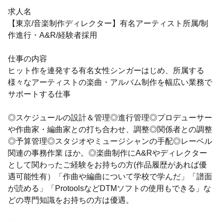
求人名
【東京/音楽制作ディレクター】有名アーティスト所属/制
作進行・A&R/経験者採用
仕事の内容
ヒット作を連発する有名女性シンガーはじめ、所属する
様々なアーティストの楽曲・アルバム制作を幅広い業務で
サポートする仕事
◎スケジュールの設計＆管理◎進行管理◎プロデューサー
や作曲家・編曲家との打ち合わせ、調整◎関係者との調整
◎予算管理◎スタジオやミュージシャンの手配◎レーベル
関連の事務作業 ほか。◎楽曲制作にA&Rやディレクター
として関わったご経験をお持ちの方(作品履歴があれば優
遇可能性有）「作曲や編曲について学校で学んだ」「譜面
が読める」「ProtoolsなどDTMソフトの使用もできる」な
どの専門知識をお持ちの方は優遇。