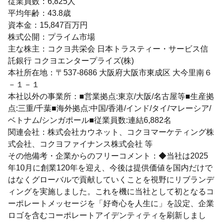
従業員数：6,825人
平均年齢：43.8歳
資本金：15,847百万円
株式公開：プライム市場
主な株主：コクヨ共栄会 日本トラスティー・サービス信
託銀行 コクヨエンタープライズ(株)
本社所在地：〒537-8686 大阪府大阪市東成区 大今里南６
－１－１
本社以外の事業所：■営業拠点:東京/大阪/名古屋等■生産拠
点:三重/千葉■海外拠点:中国/香港/インド/タイ/マレーシア/
ベトナム/シンガポール■従業員数:連結6,882名
関連会社：株式会社カウネット、コクヨマーケティング株
式会社、コクヨファイナンス株式会社 等
その他備考・企業からのフリーコメント：◆当社は2025
年10月に創業120年を迎え、今後は提供価値を国内だけで
はなくグローバルで貢献していくことを視野にリブランデ
ィングを実施しました。これを機に当社として初となるコ
ーポレートメッセージを「好奇心を人生に」を設定、企業
ロゴを含むコーポレートアイデンティティを刷新しまし