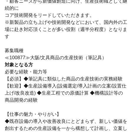
・顧客ニーズから新価値創造に向け、生産技術職として継
続的に
コア技術開発をリードしていただきます。
※新製品の立ち上げや技術開発などにおいて、国内外の工
場に赴き対応頂くことが多い役割（週半分程度）となりま
す
募集職種
≪100877≫大阪/文具商品の生産技術（筆記具）
対象となる方
必要な経験・能力等
【必須】◆筆記具に類似した商品の生産技術の実務経験
【歓迎】◆生産設備導入(設備選定/導入計画の立案/設置仕
上げ/改良改造) ◆生産工程での原価計算 ◆機構設計等の
商品開発の経験
【仕事の魅力・やりがい】
◆既存設備の導入や改善改良にとどまらず、新しい価値を
創出するための生産設備を一から構想して計画し、立案し