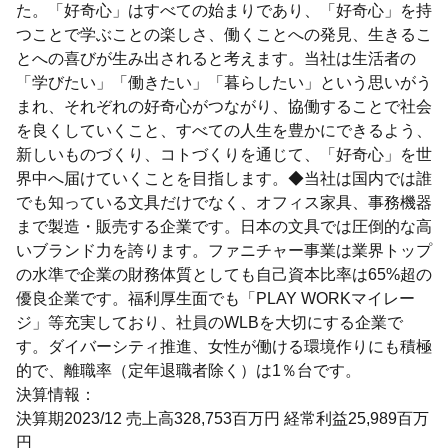
た。「好奇心」はすべての始まりであり、「好奇心」を持
つことで学ぶことの楽しさ、働くことへの発見、生きるこ
とへの喜びが生み出されると考えます。当社は生活者の
「学びたい」「働きたい」「暮らしたい」という思いがう
まれ、それぞれの好奇心がつながり、協働することで社会
を良くしていくこと、すべての人生を豊かにできるよう、
新しいものづくり、コトづくりを通じて、「好奇心」を世
界中へ届けていくことを目指します。◆当社は国内では誰
でも知っている文具だけでなく、オフィス家具、事務機器
まで製造・販売する企業です。日本の文具では圧倒的な高
いブランド力を誇ります。ファニチャー事業は業界トップ
の水準で企業の財務体質としても自己資本比率は65%超の
優良企業です。福利厚生面でも「PLAY WORKマイレー
ジ」等充実しており、社員のWLBを大切にする企業で
す。ダイバーシティ推進、女性が働ける環境作りにも積極
的で、離職率（定年退職者除く）は1％台です。
決算情報：
決算期2023/12 売上高328,753百万円 経常利益25,989百万
円