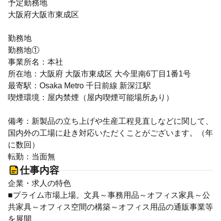
予定勤務地
大阪府大阪市東成区
勤務地
勤務地①
事業所名：本社
所在地：大阪府 大阪市東成区 大今里南6丁目1番1号
最寄駅：Osaka Metro 千日前線 新深江駅
喫煙環境：屋内禁煙（屋内喫煙可能場所あり）
備考：新製品の立ち上げや生産工程見直しなどに関して、
国内外の工場に赴き対応いただくことがございます。（年
に数回）
転勤：当面無
仕事内容
企業・求人の特色
■プライム市場上場。文具～事務用品～オフィス家具～公
共家具～オフィス空間の構築～オフィス用品の通販事業等
を展開