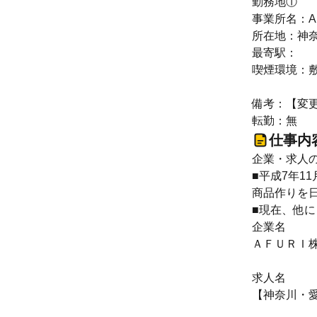
勤務地①
事業所名：A
所在地：神奈
最寄駅：
喫煙環境：
備考：【変
転勤：無
仕事内
企業・求人
■平成7年1
商品作りを
■現在、他
企業名
ＡＦＵＲＩ
求人名
【神奈川・愛