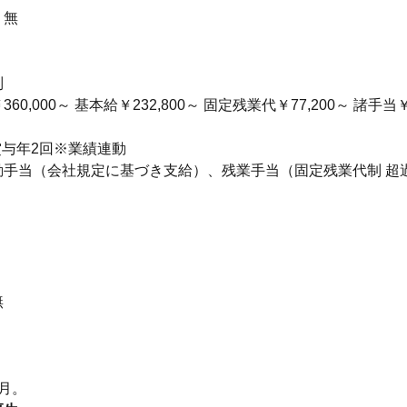
：無
制
60,000～ 基本給￥232,800～ 固定残業代￥77,200～ 諸手当￥
賞与年2回※業績連動
勤手当（会社規定に基づき支給）、残業手当（固定残業代制 超
無
り
月。