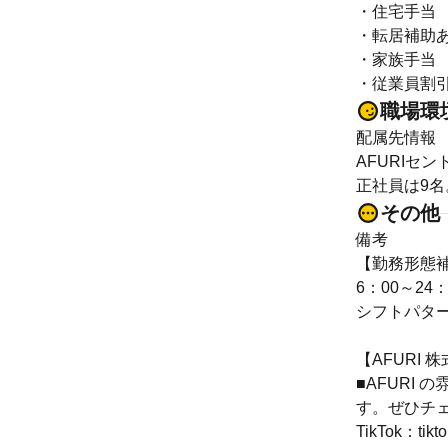
・住宅手当 
・転居補助あ
・家族手当 
・従業員割引
職場環
配属先情報
AFURIセ
正社員は9名
その他
備考
【勤務形態
6：00～2
シフトパターン：
【AFURI 株
■AFURI
す。ぜひチ
TikTok：tikt