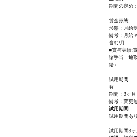
期間の定め
賃金形態
形態：月給
備考：月給￥3
含む/月
■賞与実績:
諸手当：通
給）
試用期間
有
期間：3ヶ月
備考：変更
試用期間
試用期間あ
試用期間3ヶ