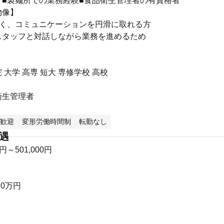
】■製麺所での業務経験■食品衛生管理者の有資格者
物像】
かく、コミュニケーションを円滑に取れる方
スタッフと対話しながら業務を進めるため
 大学 高専 短大 専修学校 高校
衛生管理者
歓迎
変形労働時間制
転勤なし
待遇
0円～501,000円
20万円