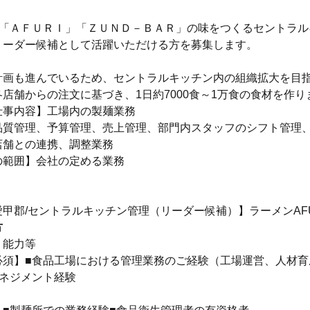
店「ＡＦＵＲＩ」「ＺＵＮＤ－ＢＡＲ」の味をつくるセントラル
リーダー候補として活躍いただける方を募集します。
計画も進んでいるため、セントラルキッチン内の組織拡大を目
店舗からの注文に基づき、1日約7000食～1万食の食材を作り
仕事内容】工場内の製麺業務
品質管理、予算管理、売上管理、部門内スタッフのシフト管理
店舗との連携、調整業務
の範囲】会社の定める業務
甲郡/セントラルキッチン管理（リーダー候補）】ラーメンAFU
方
・能力等
必須】■食品工場における管理業務のご経験（工場運営、人材育
マネジメント経験