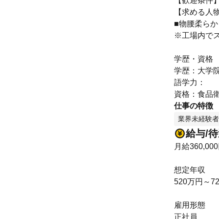
【歓迎条件
【求める人
■物腰柔ら
※工場内で
学歴・資格
学歴：大学院
語学力：
資格：食品
仕事の特徴
業界未経験者
給与/
月給360,00
想定年収
520万円～7
雇用形態
正社員