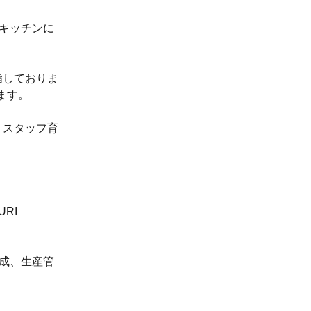
キッチンに
指しておりま
ます。
、スタッフ育
RI
成、生産管