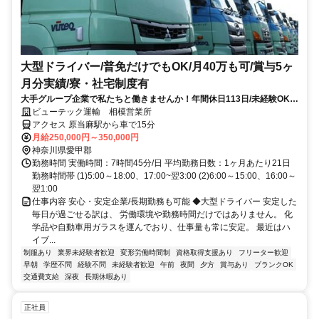
大型ドライバー/普免だけでもOK/月40万も可/賞与5ヶ
月分実績/寮・社宅制度有
大手グループ企業で私たちと働きませんか！年間休日113日/未経験OK/
資格取得支援/福利厚生充実
ビューテック運輸 相模営業所
アクセス 原当麻駅から車で15分
月給250,000円～350,000円
神奈川県愛甲郡
勤務時間 実働時間：7時間45分/日 平均勤務日数：1ヶ月あたり21日
勤務時間帯 (1)5:00～18:00、17:00~翌3:00 (2)6:00～15:00、16:00～
翌1:00
仕事内容 安心・安定企業/長期勤務も可能 ◆大型ドライバー 安定した
毎日が過ごせる訳は、 労働環境や勤務時間だけではありません。 化
学品や自動車用ガラスを運んでおり、仕事量も常に安定。 最近はハ
イブ...
制服あり
業界未経験者歓迎
変形労働時間制
資格取得支援あり
フリーター歓迎
早朝
学歴不問
経験不問
未経験者歓迎
午前
夜間
夕方
賞与あり
ブランクOK
交通費支給
深夜
長期休暇あり
正社員