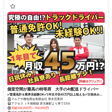
個室空間が最高の特等席 大手の4t配送ドライバー
✅普通免許＆業界未経験OK✅1年目月収40万円以上狙える✅日祝休み
✅16時退社で夜勤なし
マルアサ梱包商会有限会社 厚木営業所
アクセス ＪＲ相模線 原当麻駅より車で15分
月給340,000円～700,000円