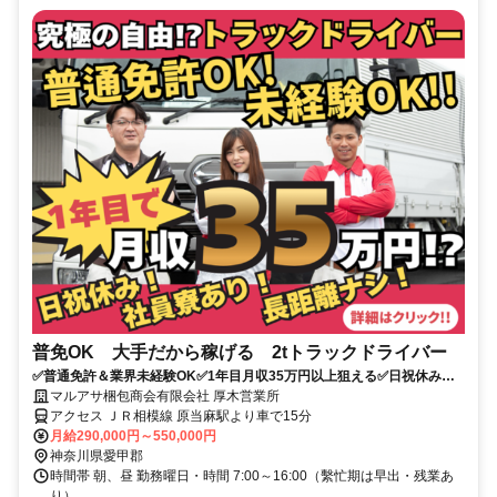
普免OK 大手だから稼げる 2tトラックドライバー
✅普通免許＆業界未経験OK✅1年目月収35万円以上狙える✅日祝休み
✅16時退社で夜勤なし
マルアサ梱包商会有限会社 厚木営業所
アクセス ＪＲ相模線 原当麻駅より車で15分
月給290,000円～550,000円
神奈川県愛甲郡
時間帯 朝、昼 勤務曜日・時間 7:00～16:00（繫忙期は早出・残業あ
り）