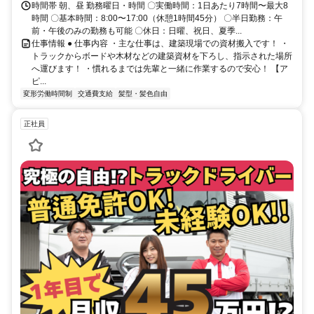
時間帯 朝、昼 勤務曜日・時間 〇実働時間：1日あたり7時間〜最大8
時間 〇基本時間：8:00〜17:00（休憩1時間45分） 〇半日勤務：午
前・午後のみの勤務も可能 〇休日：日曜、祝日、夏季...
仕事情報 ● 仕事内容 ・主な仕事は、建築現場での資材搬入です！ ・
トラックからボードや木材などの建築資材を下ろし、指示された場所
へ運びます！ ・慣れるまでは先輩と一緒に作業するので安心！ 【ア
ピ...
変形労働時間制
交通費支給
髪型・髪色自由
正社員