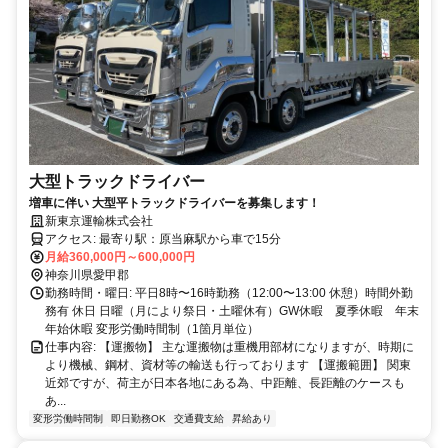
大型トラックドライバー
増車に伴い 大型平トラックドライバーを募集します！
新東京運輸株式会社
アクセス: 最寄り駅：原当麻駅から車で15分
月給360,000円～600,000円
神奈川県愛甲郡
勤務時間・曜日: 平日8時〜16時勤務（12:00〜13:00 休憩）時間外勤
務有 休日 日曜（月により祭日・土曜休有）GW休暇 夏季休暇 年末
年始休暇 変形労働時間制（1箇月単位）
仕事内容: 【運搬物】 主な運搬物は重機用部材になりますが、時期に
より機械、鋼材、資材等の輸送も行っております 【運搬範囲】 関東
近郊ですが、荷主が日本各地にある為、中距離、長距離のケースも
あ...
変形労働時間制
即日勤務OK
交通費支給
昇給あり