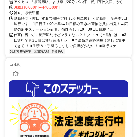
アクセス: 「原当麻駅」より車で20分 バス停「愛川高校入口」から徒
歩2分
月給330,000円～440,000円
神奈川県愛甲郡
勤務時間・曜日: 変形労働時間制（1ヶ月単位） ＜勤務例＞※基本3日
運行です ・1日目 7：00 出勤→前日積み置きの荷物と共に出発！→広
島の府中ステーション到着、荷降ろし→19：00 1日目終了...
仕事内容: ＼＼ 長距離だけどツラくない？！ ／／ ▼その理由は… ■3
日運行でも3日目は運転業務ナシ！ ■全線高速道路利用！運転に集中
できる ！ ■手積み・手降ろしなしで負担が少ない！ ■運行スケ...
変形労働時間制
交通費支給
昇給あり
正社員