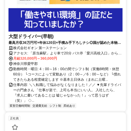
大型ドライバー(早朝)
最高月収36万円可×年休120日×手積み手下ろしナシ◎国が認めた本物の
働きやすさ！
株式会社ギオン 第一ステーション
アクセス: 「原当麻駅」より車で20分 バス停「愛川高校入口」から徒
歩2分
月給320,000円～360,000円
神奈川県愛甲郡
勤務時間・曜日: 4：00～16：00の間でシフト制（実働8時間・休憩
60分） └コースによって変動あり（2：00～／6：00～など） └慣れ
てきたらある程度確定します ※基本土日休み（まれに土曜...
仕事内容: ＼＼転職して悩みがなくなりました！／／ ▼先輩ドライバ
ーの門倉さん 「仕事が楽で、上司も本当にいい人。 入社したら、
『求人に書いてあることは 嘘じゃなかった！』って思うはず
（笑）」 ◇...
変形労働時間制
交通費支給
シフト制
昇給あり
正社員