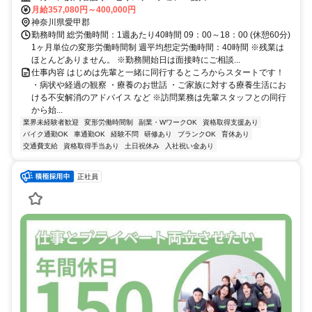
月給357,080円～400,000円
神奈川県愛甲郡
勤務時間 総労働時間：1週あたり40時間 09：00～18：00 (休憩60分)
1ヶ月単位の変形労働時間制 週平均想定労働時間：40時間 ※残業は
ほとんどありません。 ※勤務開始日は面接時にご相談...
仕事内容 はじめは先輩と一緒に同行するところからスタートです！
・病状や経過の観察 ・療養のお世話 ・ご家族に対する療養生活にお
ける不安解消のアドバイス など ※訪問業務は先輩スタッフとの同行
から始...
業界未経験者歓迎
変形労働時間制
副業・WワークOK
資格取得支援あり
バイク通勤OK
車通勤OK
経験不問
研修あり
ブランクOK
育休あり
交通費支給
資格取得手当あり
土日祝休み
入社祝い金あり
正社員