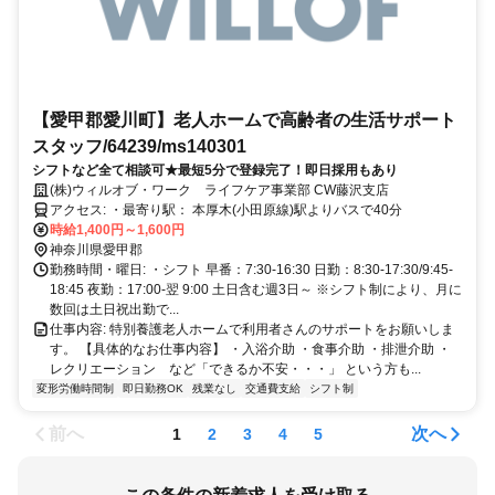
【愛甲郡愛川町】老人ホームで高齢者の生活サポート
スタッフ/64239/ms140301
シフトなど全て相談可★最短5分で登録完了！即日採用もあり
(株)ウィルオブ・ワーク ライフケア事業部 CW藤沢支店
アクセス: ・最寄り駅： 本厚木(小田原線)駅よりバスで40分
時給1,400円～1,600円
神奈川県愛甲郡
勤務時間・曜日: ・シフト 早番：7:30-16:30 日勤：8:30-17:30/9:45-
18:45 夜勤：17:00-翌 9:00 土日含む週3日～ ※シフト制により、月に
数回は土日祝出勤で...
仕事内容: 特別養護老人ホームで利用者さんのサポートをお願いしま
す。 【具体的なお仕事内容】 ・入浴介助 ・食事介助 ・排泄介助 ・
レクリエーション など「できるか不安・・・」 という方も...
変形労働時間制
即日勤務OK
残業なし
交通費支給
シフト制
前へ
次へ
1
2
3
4
5