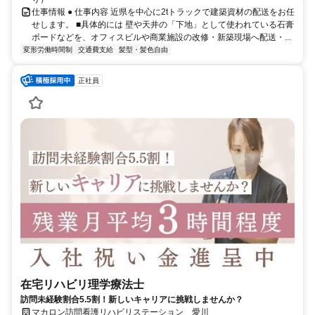
仕事情報 ● 仕事内容 近県を中心に2tトラックで建築資材の配送をお任
せします。 ■具体的には 壁や天井の「下地」として使われている石膏
ボードなどを、オフィスビルや商業施設の改修・新築現場へ配送・...
変形労働時間制
交通費支給
髪型・髪色自由
正社員
在宅リハビリ理学療法士
訪問未経験割合5.5割！新しいキャリアに挑戦しませんか？
マカロン訪問看護リハビリステーション 愛川