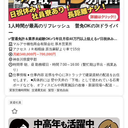
1人時間が最高のリフレッシュ 普免OKの3tドライバ
ー
✅普通免許＆業界未経験OK✅1年目月収40万円以上狙える✅日祝休み
✅16時退社で夜勤なし
マルアサ梱包商会有限会社 厚木営業所
アクセス ＪＲ相模線 原当麻駅より車で15分
月給340,000円～700,000円
神奈川県愛甲郡
時間帯 朝、昼 勤務曜日・時間 7:00～16:00（繫忙期は早出・残業あ
り）
仕事情報 ● 仕事内容 近県を中心に3tトラックで建築資材の配送をお任
せします。 ■具体的には 壁や天井の「下地」として使われている石膏
ボードなどを、オフィスビルや商業施設の改修・新築現場へ配送・...
変形労働時間制
交通費支給
髪型・髪色自由
派遣社員