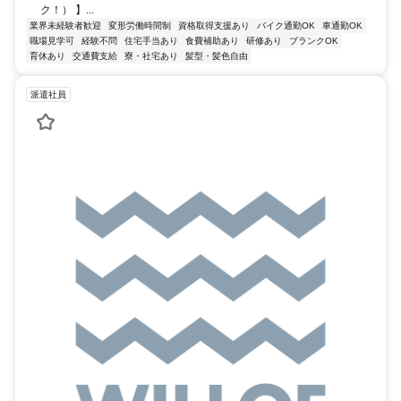
ク！） 】...
業界未経験者歓迎
変形労働時間制
資格取得支援あり
バイク通勤OK
車通勤OK
職場見学可
経験不問
住宅手当あり
食費補助あり
研修あり
ブランクOK
育休あり
交通費支給
寮・社宅あり
髪型・髪色自由
派遣社員