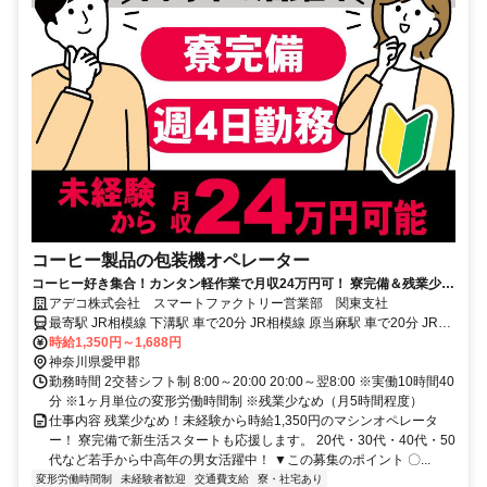
コーヒー製品の包装機オペレーター
コーヒー好き集合！カンタン軽作業で月収24万円可！ 寮完備＆残業少な
め！中高年も活躍中！
アデコ株式会社 スマートファクトリー営業部 関東支社
最寄駅 JR相模線 下溝駅 車で20分 JR相模線 原当麻駅 車で20分 JR相
模線 海老名駅 車で30分
時給1,350円～1,688円
神奈川県愛甲郡
勤務時間 2交替シフト制 8:00～20:00 20:00～翌8:00 ※実働10時間40
分 ※1ヶ月単位の変形労働時間制 ※残業少なめ（月5時間程度）
仕事内容 残業少なめ！未経験から時給1,350円のマシンオペレータ
ー！ 寮完備で新生活スタートも応援します。 20代・30代・40代・50
代など若手から中高年の男女活躍中！ ▼この募集のポイント 〇...
変形労働時間制
未経験者歓迎
交通費支給
寮・社宅あり