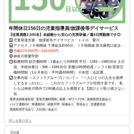
年間休日156日の児童指導員/放課後等デイサービス
【従業員数2,500名】未経験から安心の充実研修／週4日間勤務です◎
児童発達支援・放課後等デイサービス トイロ 愛川
アクセス ＪＲ相模線 下溝徒歩約66分、ＪＲ相模線 原当麻西口徒歩約
67分、ＪＲ相模線 相武台下徒歩約81分 桜台［愛川町］（バス）より
月給270,000円～420,000円
徒歩2分、JR相模線 下溝駅から車で13分
神奈川県愛甲郡
勤務時間 総労働時間：1週あたり40時間 平日：10時～19時30分 土日
祝、学校休業日：9時～18時30分 実働10時間程度／シフト制 変形労
働時間制（1か月単位：平均週40時間） ※休憩：法定通...
仕事内容 ＜エフィラグループについて＞ 「一人ひとりの人生を後押
しするきっかけに。」 これがエフィラグループが目指す姿です。 私
たちは神奈川県内で190拠点以上を展開する 【誰ひとり取り残さない
街...
業界未経験者歓迎
変形労働時間制
副業・WワークOK
資格取得支援あり
バイク通勤OK
車通勤OK
経験不問
研修あり
育休あり
交通費支給
資格取得手当あり
入社祝い金あり
同じ企業の求人
正社員