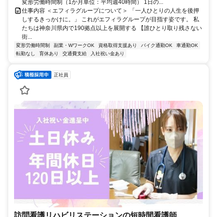
変形労働時間制（1か月単位：平均週40時間） 1日の...
仕事内容 ＜エフィラグループについて＞ 「一人ひとりの人生を後押
しするきっかけに。」 これがエフィラグループが目指す姿です。 私
たちは神奈川県内で190拠点以上を展開する 【誰ひとり取り残さない
街...
変形労働時間制
副業・WワークOK
資格取得支援あり
バイク通勤OK
車通勤OK
転勤なし
育休あり
交通費支給
入社祝い金あり
正社員
訪問看護リハビリステーションの短時間看護師