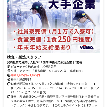
検査・製造スタッフ
契約社員でお試し入社OK！国内50拠点の安定企業｜3交替
ビューテック株式会社 相模営業所
交通・アクセス 「原当麻駅」から車で20分 （車通勤可）
時給1,405円～1,875円
神奈川県愛甲郡
勤務時間詳細 5日ごと交替の3交替制勤務 （夜勤を含む三直） （1）
朝出／6：45 ～ 15：00 （2） 中出／14：45 ～ 23：00 （3） 夜出／
22：15 ～ 翌 7：00 ※各 実...
仕事内容 未経験OK／学歴・職歴不問／正社員登用制度あり 業務用ガ
ラスの製造工程で、完成品の割れ・欠け・気泡などを確認する検品
（チェック）を含む仕事です。 【この仕事のポイント（まずチェッ