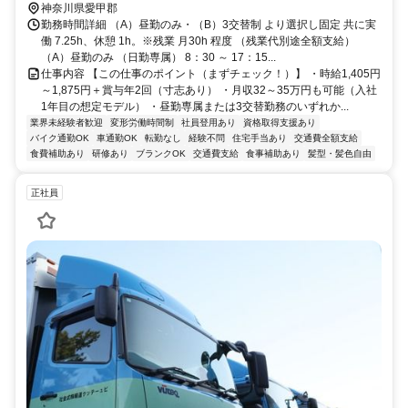
神奈川県愛甲郡
勤務時間詳細 （A）昼勤のみ・（B）3交替制 より選択し固定 共に実
働 7.25h、休憩 1h。※残業 月30h 程度 （残業代別途全額支給）
（A）昼勤のみ （日勤専属） 8：30 ～ 17：15...
仕事内容 【この仕事のポイント（まずチェック！）】 ・時給1,405円
～1,875円＋賞与年2回（寸志あり） ・月収32～35万円も可能（入社
1年目の想定モデル） ・昼勤専属または3交替勤務のいずれか...
業界未経験者歓迎
変形労働時間制
社員登用あり
資格取得支援あり
バイク通勤OK
車通勤OK
転勤なし
経験不問
住宅手当あり
交通費全額支給
食費補助あり
研修あり
ブランクOK
交通費支給
食事補助あり
髪型・髪色自由
正社員