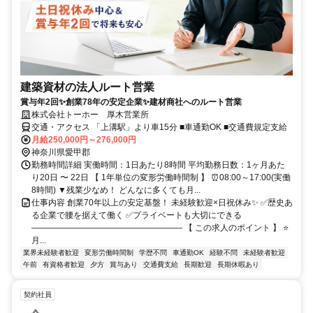
建築資材の法人ルート営業
賞与年2回✨創業78年の安定企業✨建材商社へのルート営業
株式会社トーホー 厚木営業所
交通・アクセス 「上溝駅」より車15分 ■車通勤OK ■交通費規定支給
月給250,000円～276,000円
神奈川県愛甲郡
勤務時間詳細 実働時間：1日あたり8時間 平均勤務日数：1ヶ月あた
り20日 〜 22日 【 1年単位の変形労働時間制 】 ⏰08:00～17:00(実働
8時間) ▼残業少なめ！ どんなに多くても月...
仕事内容 創業70年以上の安定基盤！ 未経験歓迎×日祝休み✨ ✅歴史あ
る企業で腰を据えて働く ✅プライベートも大切にできる
―――――――――――――――――― 【 この求人のポイント 】 ⭐
月...
業界未経験者歓迎
変形労働時間制
学歴不問
車通勤OK
経験不問
未経験者歓迎
午前
有資格者歓迎
夕方
賞与あり
交通費支給
長期歓迎
長期休暇あり
契約社員