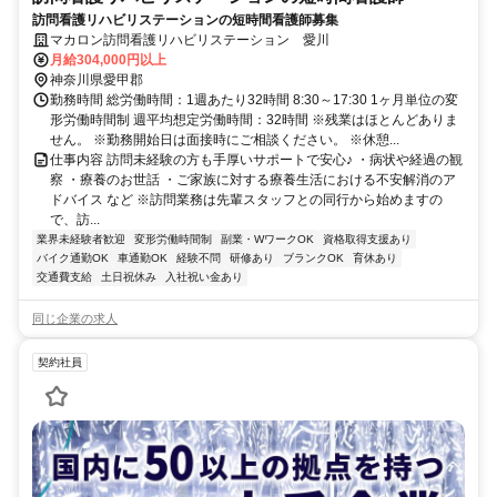
訪問看護リハビリステーションの短時間看護師募集
マカロン訪問看護リハビリステーション 愛川
月給304,000円以上
神奈川県愛甲郡
勤務時間 総労働時間：1週あたり32時間 8:30～17:30 1ヶ月単位の変
形労働時間制 週平均想定労働時間：32時間 ※残業はほとんどありま
せん。 ※勤務開始日は面接時にご相談ください。 ※休憩...
仕事内容 訪問未経験の方も手厚いサポートで安心♪ ・病状や経過の観
察 ・療養のお世話 ・ご家族に対する療養生活における不安解消のア
ドバイス など ※訪問業務は先輩スタッフとの同行から始めますの
で、訪...
業界未経験者歓迎
変形労働時間制
副業・WワークOK
資格取得支援あり
バイク通勤OK
車通勤OK
経験不問
研修あり
ブランクOK
育休あり
交通費支給
土日祝休み
入社祝い金あり
同じ企業の求人
契約社員