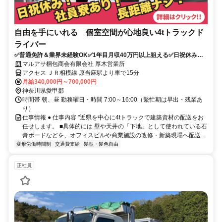
自由を手にいれる 個室空間が心地良い4tトラックド
ライバー
✅普通免許＆業界未経験OK✅1年目月収40万円以上狙える✅日祝休み
✅16時退社で夜勤なし
マルアサ梱包商会有限会社 厚木営業所
アクセス ＪＲ相模線 原当麻駅より車で15分
月給340,000円～700,000円
神奈川県愛甲郡
時間帯 朝、昼 勤務曜日・時間 7:00～16:00（繫忙期は早出・残業あ
り）
仕事情報 ● 仕事内容 "近県を中心に4tトラックで建築資材の配送をお
任せします。 ■具体的には 壁や天井の「下地」として使われている石
膏ボードなどを、オフィスビルや商業施設の改修・新築現場へ配送...
変形労働時間制
交通費支給
髪型・髪色自由
正社員