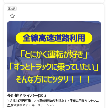
正社員
長距離ドライバー(10t)
＼月収44万円可能！／＜運転業務が9割以上！＞手積み手降ろしナシ◎1
人1台専用車◎｜長期休暇OK｜賞与年2回
株式会社ギオン 第一ステーション