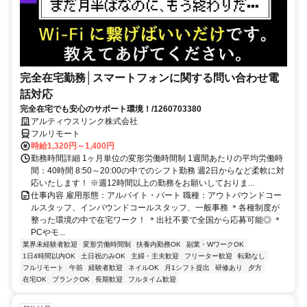
完全在宅勤務│スマートフォンに関する問い合わせ電
話対応
完全在宅でも安心のサポート環境！/1260703380
アルティウスリンク株式会社
フルリモート
時給1,320円～1,400円
勤務時間詳細 1ヶ月単位の変形労働時間制 1週間あたりの平均労働時
間：40時間 8:50～20:00の中でのシフト勤務 週2日からなど柔軟に対
応いたします！ ※週12時間以上の勤務をお願いしておりま...
仕事内容 雇用形態：アルバイト・パート 職種：アウトバウンドコー
ルスタッフ、インバウンドコールスタッフ、一般事務 ＊各種制度が
整った環境の中で在宅ワーク！ ＊出社不要で全国から応募可能◎ ＊
PCやモ...
業界未経験者歓迎
変形労働時間制
扶養内勤務OK
副業・WワークOK
1日4時間以内OK
土日祝のみOK
主婦・主夫歓迎
フリーター歓迎
転勤なし
フルリモート
午前
経験者歓迎
ネイルOK
月1シフト提出
研修あり
夕方
在宅OK
ブランクOK
長期歓迎
フルタイム歓迎