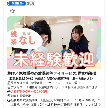
正社員
遊びと体験重視の放課後等デイサービス/児童指導員
【従業員数2,500名】未経験から安心の充実研修／選べる働き方◎
児童発達支援・放課後等デイサービス トイロ 愛川
アクセス ＪＲ相模線 下溝徒歩約66分、ＪＲ相模線 原当麻西口徒歩約
67分、ＪＲ相模線 相武台下徒歩約81分 桜台［愛川町］（バス）より
月給275,000円～420,000円
徒歩2分、JR相模線 下溝駅から車で13分
神奈川県愛甲郡
勤務時間 総労働時間：1週あたり40時間 ◇平日：10時～19時30分 ◇
土日祝、学校休業日：9時～18時30分 ◇実働8時間程度／シフト制 ◇