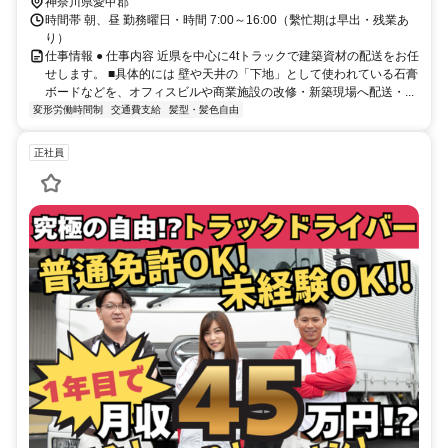
神奈川県愛甲郡
時間帯 朝、昼 勤務曜日・時間 7:00～16:00（繫忙期は早出・残業あ
り）
仕事情報 ● 仕事内容 近県を中心に4tトラックで建築資材の配送をお任
せします。 ■具体的には 壁や天井の「下地」として使われている石膏
ボードなどを、オフィスビルや商業施設の改修・新築現場へ配送・...
変形労働時間制
交通費支給
髪型・髪色自由
正社員