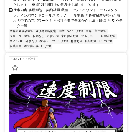
たします！ ※週12時間以上の勤務をお願いしています ...
仕事内容 雇用形態：契約社員 職種：アウトバウンドコールスタッ
フ、インバウンドコールスタッフ、一般事務 ＊各種制度が整った環
境の中での在宅ワーク！ ＊出社不要で全国から応募可能◎ ＊PCやモ
ニター等...
業界未経験者歓迎
変形労働時間制
副業・WワークOK
主婦・主夫歓迎
フリーター歓迎
転勤なし
経験不問
未経験者歓迎
フルリモート
経験者歓迎
ネイルOK
研修あり
在宅OK
ブランクOK
育休あり
長期歓迎
ピアスOK
服装自由
履歴書不要
ひげOK
アルバイト・パート