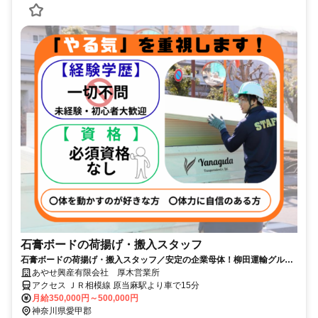
石膏ボードの荷揚げ・搬入スタッフ
石膏ボードの荷揚げ・搬入スタッフ／安定の企業母体！柳田運輸グルー
プの荷揚作業員募集！！
あやせ興産有限会社 厚木営業所
アクセス ＪＲ相模線 原当麻駅より車で15分
月給350,000円～500,000円
神奈川県愛甲郡