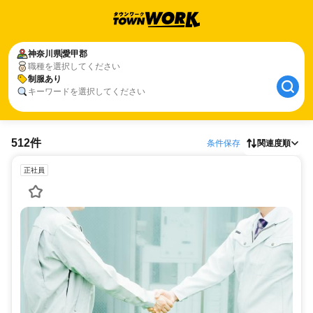
神奈川県
愛甲郡
職種を選択してください
制服あり
キーワードを選択してください
512件
条件保存
関連度順
正社員