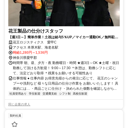
花王製品の仕分けスタッフ
【週3日～】簡単作業！土祝は給与5％UP／マイカー通勤OK／無料駐車
場完備
花王ロジスティクス 愛甲C
アクセス 本厚木駅、海老名駅
時給1,280円～1,536円
神奈川県愛甲郡
時間帯 朝、昼、夕方・夜 勤務曜日・時間 ★週3日～OK ★土曜・祝日
勤務して頂ける方歓迎！ 9:00～17:30 ＊休憩は、勤務シフトに応じ
て、法定どおり取得 ＊残業をお願いする可能性あり
仕事情報 ● 仕事内容 お得意先様からの発注に応じて、 花王のシャン
プーや洗剤など 様々な日用品の仕分け作業を お願いいたします！ 具
体的には… ・商品ごとに仕分け ・決められた個数を確認しながら...
社員登用あり
学生歓迎
交通費支給
シフト制
高校生歓迎
同じ企業の求人
契約社員