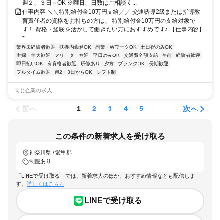
週２、３日～OK ※曜日、日数はご相談く...
仕事内容 ＼＼特別給付金10万円支給／／ 交通誘導2級または指導教
育責任者の資格をお持ちの方は、 特別給付金10万円の支給対象で
す！ 資格・経験を活かして働きたい方におすすめです♪ 【仕事内容】
*...
業界未経験者歓迎
扶養内勤務OK
副業・WワークOK
土日祝のみOK
主婦・主夫歓迎
フリーター歓迎
平日のみOK
交通費全額支給
午前
経験者歓迎
即日払いOK
有資格者歓迎
研修あり
夕方
ブランクOK
長期歓迎
フルタイム歓迎
週2・3日からOK
シフト制
同じ企業の求人
前へ
次へ
1
2
3
4
5
この条件の新着求人を受け取る
神奈川県 / 愛甲郡
制服あり
「LINEで受け取る」では、新着求人のほか、おすすめ情報なども配信しま
す。
詳しくはこちら
LINEで受け取る