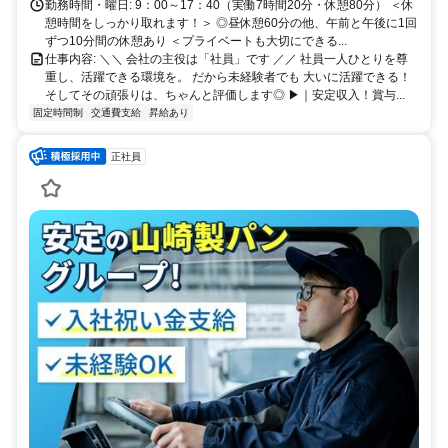
勤務時間・曜日: 9：00～17：40（実働7時間20分・休憩80分） ＜休
憩時間をしっかり取れます！＞ ◎昼休憩60分の他、午前と午後に1回
ずつ10分間の休憩あり ＜プライベートも大切にできる...
仕事内容: ＼＼ 会社の主役は「社員」です ／／ 社員一人ひとりを尊
重し、活躍できる環境を。 だから未経験者でも 大いに活躍できる！
そしてその頑張りは、ちゃんと評価します◎ ▶｜安定収入！賞与...
固定時間制
交通費支給
昇給あり
正社員