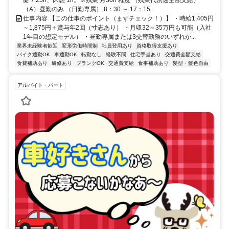
（A）昼勤のみ （日勤専属） 8：30 ～ 17：15...
仕事内容 【この仕事のポイント（まずチェック！）】 ・時給1,405円
～1,875円＋賞与年2回（寸志あり） ・月収32～35万円も可能（入社
1年目の想定モデル） ・昼勤専属または3交替勤務のいずれか...
業界未経験者歓迎
変形労働時間制
社員登用あり
資格取得支援あり
バイク通勤OK
車通勤OK
転勤なし
経験不問
住宅手当あり
交通費全額支給
食費補助あり
研修あり
ブランクOK
交通費支給
食事補助あり
髪型・髪色自由
アルバイト・パート