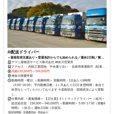
4t配送ドライバー
＜資格取得支援あり＞普通免許からでも始められる／週休2日制／賞与
最大年3回／長距離運転なし
ヤマニ屋物流サービス株式会社 神奈川営業所
アクセス: ・内陸工業団地 中央通り沿い ・自家用車通勤可（駐車場
有）
月給230,000円～340,000円
神奈川県愛甲郡
勤務時間・曜日: ＜勤務時間＞ 実働時間：1日あたり8時間
（5:00~16:00） 平均勤務日数：1ヶ月あたり21日 休憩時間：各自で
休憩をとっていただいております ※道路状況・混雑状況により変動
し...
仕事内容: ＜募集職種＞ 【正社員】4ｔトラックドライバー ＜給与＞
総支給目安：230,000～340,000円 ＜勤務時間＞ 5:00~17:00（実働8
時間） ＜休日＞ 週休2日制（日祝完...
固定時間制
交通費支給
昇給あり