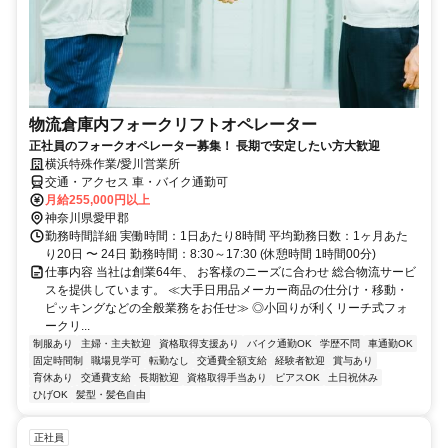
物流倉庫内フォークリフトオペレーター
正社員のフォークオペレーター募集！ 長期で安定したい方大歓迎
横浜特殊作業/愛川営業所
交通・アクセス 車・バイク通勤可
月給255,000円以上
神奈川県愛甲郡
勤務時間詳細 実働時間：1日あたり8時間 平均勤務日数：1ヶ月あた
り20日 〜 24日 勤務時間：8:30～17:30 (休憩時間 1時間00分)
仕事内容 当社は創業64年、 お客様のニーズに合わせ 総合物流サービ
スを提供しています。 ≪大手日用品メーカー商品の仕分け・移動・
ピッキングなどの全般業務をお任せ≫ ◎小回りが利くリーチ式フォ
ークリ...
制服あり
主婦・主夫歓迎
資格取得支援あり
バイク通勤OK
学歴不問
車通勤OK
固定時間制
職場見学可
転勤なし
交通費全額支給
経験者歓迎
賞与あり
育休あり
交通費支給
長期歓迎
資格取得手当あり
ピアスOK
土日祝休み
ひげOK
髪型・髪色自由
正社員