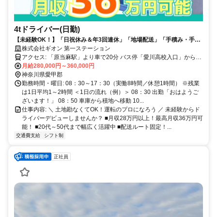
4tドライバー(日勤)
【未経験OK！】「日祝休み＆年3回連休」「地場配送」「手積み・手降
ろしなし」◆”運転”でマイペースに稼ごう！
株式会社ギオン 第一ステーション
アクセス: 「原当麻駅」より車で20分 バス停「愛川高校入口」から徒
歩2分 ※転勤なし ※車通勤OK（駐車場完備） ※交通費支給（規定あ
月給280,000円～360,000円
り）
神奈川県愛甲郡
勤務時間・曜日: 08：30～17：30（実働8時間／休憩1時間） ※残業
は1日平均1～2時間 ＜1日の流れ（例）＞ 08：30 出勤「おはようご
ざいます！」 08：50 車庫から積地へ移動 10...
仕事内容: ＼ 土地勘なくてOK！運転のプロになろう ／ 未経験からド
ライバーデビューしませんか？ ■月収28万円以上！最高月収36万円可
能！ ■20代～50代まで幅広く活躍中 ■配送ルート固定！...
交通費支給
シフト制
正社員