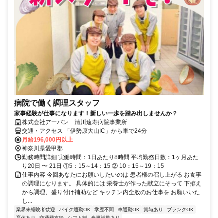
病院で働く調理スタッフ
家事経験が仕事になります！新しい一歩を踏み出しませんか？
株式会社アーバン 清川遠寿病院事業所
交通・アクセス 「伊勢原大山IC」から車で24分
月給196,000円以上
神奈川県愛甲郡
勤務時間詳細 実働時間：1日あたり8時間 平均勤務日数：1ヶ月あた
り20日 〜 21日 ①5：15～14：15 ② 10：15～19：15
仕事内容 今回あなたにお願いしたいのは 患者様の召し上がる お食事
の調理になります。 具体的には 栄養士が作った献立にそって 下拵え
から調理、盛り付け補助など キッチン内全般のお仕事を お願いいた
し...
業界未経験者歓迎
バイク通勤OK
学歴不問
車通勤OK
賞与あり
ブランクOK
育休あり
交通費支給
シフト制
食事補助あり