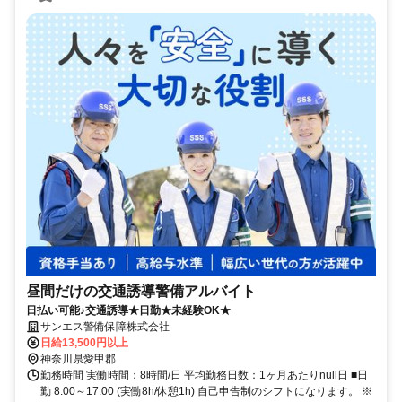
昼間だけの交通誘導警備アルバイト
日払い可能♪交通誘導★日勤★未経験OK★
サンエス警備保障株式会社
日給13,500円以上
神奈川県愛甲郡
勤務時間 実働時間：8時間/日 平均勤務日数：1ヶ月あたりnull日 ■日
勤 8:00～17:00 (実働8h/休憩1h) 自己申告制のシフトになります。 ※