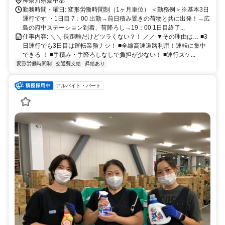
神奈川県愛甲郡
勤務時間・曜日: 変形労働時間制（1ヶ月単位） ＜勤務例＞※基本3日
運行です ・1日目 7：00 出勤→前日積み置きの荷物と共に出発！→広
島の府中ステーション到着、荷降ろし→19：00 1日目終了...
仕事内容: ＼＼ 長距離だけどツラくない？！ ／／ ▼その理由は… ■3
日運行でも3日目は運転業務ナシ！ ■全線高速道路利用！運転に集中
できる ！ ■手積み・手降ろしなしで負担が少ない！ ■運行スケ...
変形労働時間制
交通費支給
昇給あり
アルバイト・パート