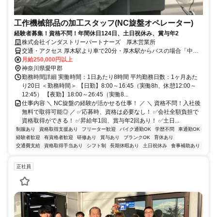
工作機械部品の加工スタッフ(NC旋盤オペレーター)
経験者募集！資格不問！年間休日124日、土日祝休み、賞与年2
株式会社インダストリーパートナーズ 厚木営業所
交通・アクセス 厚木駅より車で20分・厚木駅からバスの場合「中三
丁目駅」から徒歩3分／車・バイク・自転車通勤OK／無料駐車場あり
月給250,000円以上
神奈川県愛甲郡
勤務時間詳細 実働時間：1日あたり8時間 平均勤務日数：1ヶ月あた
り20日 ＜勤務時間＞ 【日勤】8:00～16:45（実働8h、休憩12:00～
12:45） 【夜勤】18:00～26:45（実働8...
仕事内容 ＼ NC旋盤の経験が活かせる仕事！ ／ ＼ 資格不問！入社後
無料で取得可能◎ ／ ✅応募時、資格は必要なし！ ✅会社全額負担で
資格取得ができる！ ✅昇給年1回、賞与年2回あり！ ✅土日...
制服あり
資格取得支援あり
フリーター歓迎
バイク通勤OK
学歴不問
車通勤OK
経験者歓迎
有資格者歓迎
研修あり
賞与あり
ブランクOK
育休あり
交通費支給
資格取得手当あり
シフト制
長期休暇あり
土日祝休み
食事補助あり
正社員