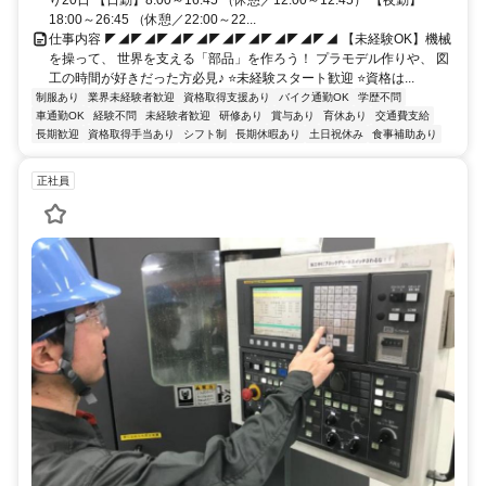
り20日 【日勤】8:00～16:45 （休憩／12:00～12:45） 【夜勤】
18:00～26:45 （休憩／22:00～22...
仕事内容 ◤◢◤◢◤◢◤◢◤◢◤◢◤◢◤◢◤◢ 【未経験OK】機械
を操って、 世界を支える「部品」を作ろう！ プラモデル作りや、 図
工の時間が好きだった方必見♪ ⭐未経験スタート歓迎 ⭐資格は...
制服あり
業界未経験者歓迎
資格取得支援あり
バイク通勤OK
学歴不問
車通勤OK
経験不問
未経験者歓迎
研修あり
賞与あり
育休あり
交通費支給
長期歓迎
資格取得手当あり
シフト制
長期休暇あり
土日祝休み
食事補助あり
正社員