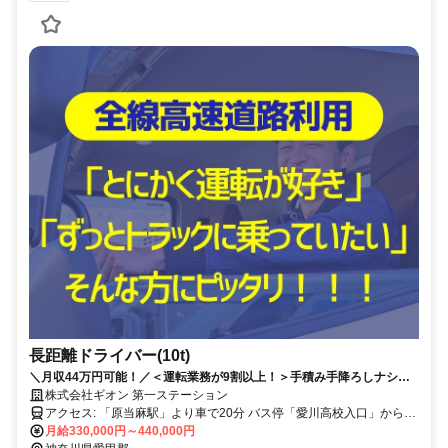
長距離ドライバー(10t)
＼月収44万円可能！／＜運転業務が9割以上！＞手積み手降ろしナシ◎1
人1台専用車◎｜長期休暇OK｜賞与年2回
株式会社ギオン 第一ステーション
アクセス: 「原当麻駅」より車で20分 バス停「愛川高校入口」から徒
歩2分
月給330,000円～440,000円