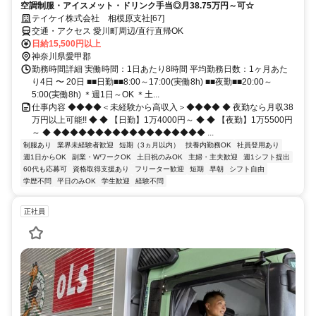
空調制服・アイスメット・ドリンク手当◎月38.75万円～可☆
テイケイ株式会社 相模原支社[67]
交通・アクセス 愛川町周辺/直行直帰OK
日給15,500円以上
神奈川県愛甲郡
勤務時間詳細 実働時間：1日あたり8時間 平均勤務日数：1ヶ月あた
り4日 〜 20日 ■■日勤■■8:00～17:00(実働8h) ■■夜勤■■20:00～
5:00(実働8h) ＊週1日～OK ＊土...
仕事内容 ◆◆◆◆＜未経験から高収入＞◆◆◆◆ ◆ 夜勤なら月収38
万円以上可能!! ◆ ◆ 【日勤】1万4000円～ ◆ ◆ 【夜勤】1万5500円
～ ◆ ◆◆◆◆◆◆◆◆◆◆◆◆◆◆◆◆◆◆ ...
制服あり
業界未経験者歓迎
短期（3ヵ月以内）
扶養内勤務OK
社員登用あり
週1日からOK
副業・WワークOK
土日祝のみOK
主婦・主夫歓迎
週1シフト提出
60代も応募可
資格取得支援あり
フリーター歓迎
短期
早朝
シフト自由
学歴不問
平日のみOK
学生歓迎
経験不問
正社員