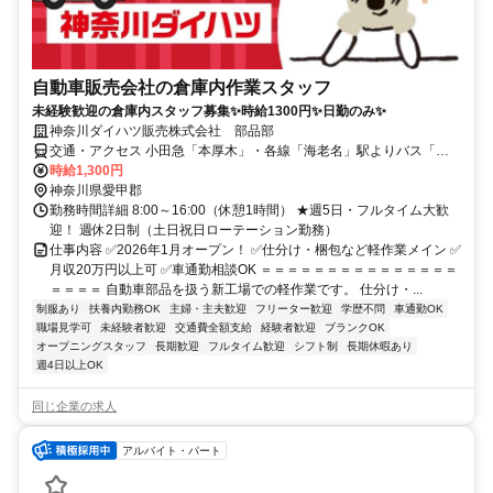
自動車販売会社の倉庫内作業スタッフ
未経験歓迎の倉庫内スタッフ募集✨時給1300円✨日勤のみ✨
神奈川ダイハツ販売株式会社 部品部
交通・アクセス 小田急「本厚木」・各線「海老名」駅よりバス「局
前」付近 ◎車通勤OK
時給1,300円
神奈川県愛甲郡
勤務時間詳細 8:00～16:00（休憩1時間） ★週5日・フルタイム大歓
迎！ 週休2日制（土日祝日ローテーション勤務）
仕事内容 ✅2026年1月オープン！ ✅仕分け・梱包など軽作業メイン ✅
月収20万円以上可 ✅車通勤相談OK ＝＝＝＝＝＝＝＝＝＝＝＝＝＝＝
＝＝＝＝ 自動車部品を扱う新工場での軽作業です。 仕分け・...
制服あり
扶養内勤務OK
主婦・主夫歓迎
フリーター歓迎
学歴不問
車通勤OK
職場見学可
未経験者歓迎
交通費全額支給
経験者歓迎
ブランクOK
オープニングスタッフ
長期歓迎
フルタイム歓迎
シフト制
長期休暇あり
週4日以上OK
同じ企業の求人
アルバイト・パート