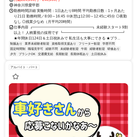
神奈川県愛甲郡
勤務時間詳細 実働時間：1日あたり8時間 平均勤務日数：1ヶ月あた
り21日 勤務時間／8:00～16:45 ※休憩は12:00～12:45に45分 ◎夜勤
なし ◎残業少なめ（月平均20時間）
仕事内容 ┏━━━━━━━━━━━━━━━━┓ 未経験スタート9割
以上！ 人柄重視の採用です ┗━━━━━━━━━━━━━━━━┛
★年間休日124日＆土日祝休みで 私生活も大事にできる ★プラ...
制服あり
業界未経験者歓迎
資格取得支援あり
フリーター歓迎
学歴不問
固定時間制
職場見学可
経験不問
未経験者歓迎
午前
経験者歓迎
研修あり
夕方
ブランクOK
交通費支給
長期歓迎
長期休暇あり
土日祝休み
アルバイト・パート