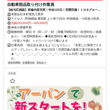
自動車部品取り付け作業員
【給与応相談】研修内容充実！年休120日！空調完備！トヨタグループ
の最新工場で取り付け技術を磨く★
有限会社木村電気工業所
アクセス: JR相模線 番田駅 より車で20分 JR相模線・小田急小田原線
厚木駅 より車で25分
月給263,000円～400,000円
神奈川県愛甲郡
勤務時間・曜日: 9：00～17：40 （実働7時間20分・休憩80分／残業
あり） ＜休憩時間多め＞ ◆昼休憩60分 ◆1日2回の10分休憩あり
（午前と午後） ＝メリハリつけて働けます
仕事内容: 『純正品を扱えるようになりたい』 『充実した環境でスキ
ルアップしたい』方へ 年休120日！空調完備の最新工場で技術を磨く
★ ⋱⋰⋱⋰⋱⋰⋱⋰⋱⋰⋱⋰⋱⋰⋱ 〇スキル不問！取り付け経験
が...
固定時間制
交通費支給
昇給あり
正社員