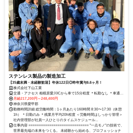
ステンレス製品の製造加工
【35歳未満・未経験歓迎】年休122日◎昨年賞与6.6ヶ月！
株式会社下山工業
交通・アクセス 相模原愛川ICから車で15分程度 ＊転勤なし ＊車通勤
OK・バイク通勤OK／無料駐車場完備 ＊Uターン・Iターン歓迎
月給217,200円～248,400円
神奈川県愛甲郡
勤務時間詳細 総労働時間：1ヶ月あたり160時間 8:30〜17:30（休憩
1h） ＊日勤のみ ＊残業月平均20h程度 ＜労働時間はしっかり管理＞
社内管理部が社員一人ひとりのタイムスケジュール...
仕事内容 ============================= "一点モノ"の技術で、
世界最先端の未来をつくる。 未経験から始める、プロフェッショナ