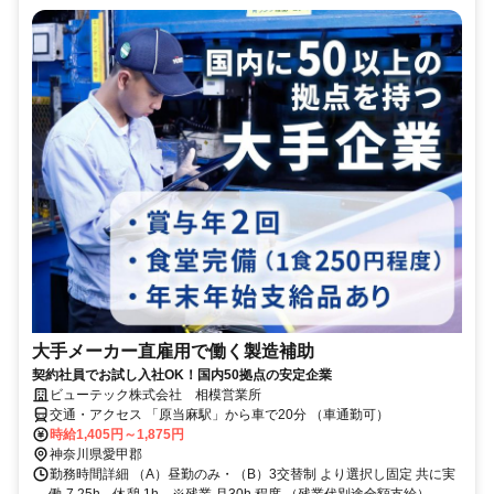
大手メーカー直雇用で働く製造補助
契約社員でお試し入社OK！国内50拠点の安定企業
ビューテック株式会社 相模営業所
交通・アクセス 「原当麻駅」から車で20分 （車通勤可）
時給1,405円～1,875円
神奈川県愛甲郡
勤務時間詳細 （A）昼勤のみ・（B）3交替制 より選択し固定 共に実
働 7.25h、休憩 1h。※残業 月30h 程度 （残業代別途全額支給）