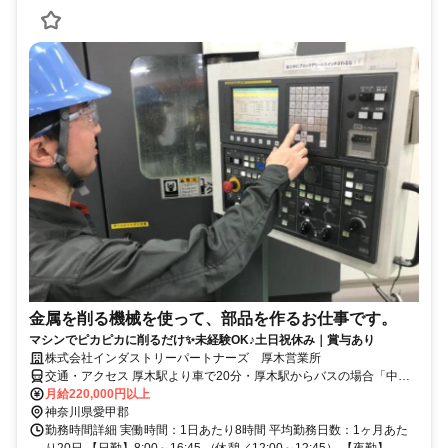
金属を削る機械を使って、部品を作るお仕事です。
マシンでピカピカに削るだけ✨未経験OK♪土日祝休み｜賞与あり
株式会社インダストリーパートナーズ 厚木営業所
交通・アクセス 厚木駅より車で20分・厚木駅からバスの場合「中三
丁目駅」から徒歩3分／車・バイク・自転車通勤OK／無料駐車場あり
月給220,000円以上
神奈川県愛甲郡
勤務時間詳細 実働時間：1日あたり8時間 平均勤務日数：1ヶ月あた