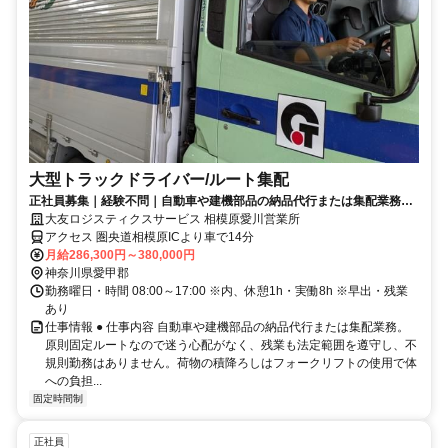
大型トラックドライバー/ルート集配
正社員募集｜経験不問｜自動車や建機部品の納品代行または集配業務が
仕事｜不規則勤務なし
大友ロジスティクスサービス 相模原愛川営業所
アクセス 圏央道相模原ICより車で14分
月給286,300円～380,000円
神奈川県愛甲郡
勤務曜日・時間 08:00～17:00 ※内、休憩1h・実働8h ※早出・残業
あり
仕事情報 ● 仕事内容 自動車や建機部品の納品代行または集配業務。
原則固定ルートなので迷う心配がなく、残業も法定範囲を遵守し、不
規則勤務はありません。荷物の積降ろしはフォークリフトの使用で体
への負担...
固定時間制
正社員