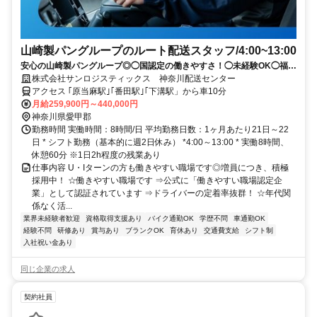
山崎製パングループのルート配送スタッフ/4:00~13:00
安心の山崎製パングループ◎◯国認定の働きやすさ！◯未経験OK◯福利
厚生も充実◎◯入社祝金20万円あり！★普通免許で応募OK！MT中型免
株式会社サンロジスティックス 神奈川配送センター
許は入社後に会社全額負担で取得（研修中も給与保証）★
アクセス ｢原当麻駅｣｢番田駅｣｢下溝駅」から車10分
月給259,900円～440,000円
神奈川県愛甲郡
勤務時間 実働時間：8時間/日 平均勤務日数：1ヶ月あたり21日～22
日 * シフト勤務（基本的に週2日休み） *4:00～13:00 * 実働8時間、
休憩60分 ※1日2h程度の残業あり
仕事内容 U・Iターンの方も働きやすい職場です◎増員につき、積極
採用中！ ☆働きやすい職場です ⇒公式に「働きやすい職場認定企
業」として認証されています ⇒ドライバーの定着率抜群！ ☆年代関
係なく活...
業界未経験者歓迎
資格取得支援あり
バイク通勤OK
学歴不問
車通勤OK
経験不問
研修あり
賞与あり
ブランクOK
育休あり
交通費支給
シフト制
入社祝い金あり
同じ企業の求人
契約社員