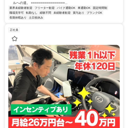
ルへの道。 =================...
業界未経験者歓迎
フリーター歓迎
バイク通勤OK
車通勤OK
固定時間制
職場見学可
転勤なし
経験不問
未経験者歓迎
賞与あり
ブランクOK
長期休暇あり
土日祝休み
正社員