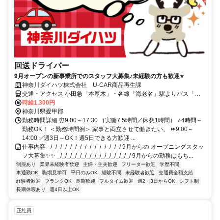
回送ドライバー
9月オープンの新事業所でのスタッフ大募集♪未経験の方も歓迎⭐
神奈川ダイハツ株式会社 U-CAR商品再生課
交通・アクセス 小田急「本厚木」・各線「海老名」駅よりバス「局
前」下車3分
時給1,300円
神奈川県愛甲郡
勤務時間詳細 ⏰9:00～17:30 （実働7.5時間／休憩1時間） ⭐4時間～
勤務OK！ ＜勤務時間例＞ 家事と両立させて働きたい。 ⏩9:00～
14:00 ✅週3日～OK！週5日できる方歓迎 ...
仕事内容 _/_/_/_/_/_/_/_/_/_/_/_/_/_/_/ 9月からの オープニングスタッ
フ大募集✨✨ _/_/_/_/_/_/_/_/_/_/_/_/_/_/_/ 9月からの勤務はもち...
制服あり
業界未経験者歓迎
主婦・主夫歓迎
フリーター歓迎
学歴不問
車通勤OK
職場見学可
平日のみOK
経験不問
未経験者歓迎
交通費全額支給
経験者歓迎
ブランクOK
長期歓迎
フルタイム歓迎
週2・3日からOK
シフト制
長期休暇あり
週4日以上OK
正社員