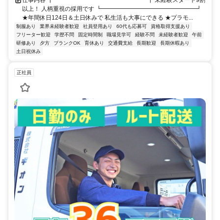
以上！ 人柄重視の採用です ┗━━━━━━━━━━━━━━━━┛
★年間休日124日＆土日休みで 私生活も大事にできる ★プラモ...
制服あり
業界未経験者歓迎
社員登用あり
60代も応募可
資格取得支援あり
フリーター歓迎
学歴不問
固定時間制
職場見学可
経験不問
未経験者歓迎
午前
研修あり
夕方
ブランクOK
育休あり
交通費支給
長期歓迎
長期休暇あり
土日祝休み
正社員