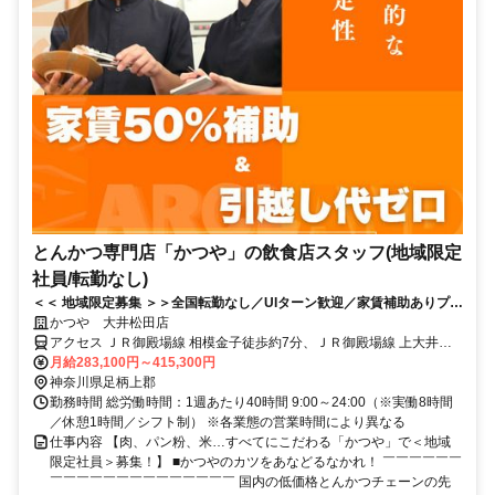
とんかつ専門店「かつや」の飲食店スタッフ(地域限定
社員/転勤なし)
＜＜ 地域限定募集 ＞＞全国転勤なし／UIターン歓迎／家賃補助ありプラ
イム上場の安定経営で、地元で長く働きたいあなたに！
かつや 大井松田店
アクセス ＪＲ御殿場線 相模金子徒歩約7分、ＪＲ御殿場線 上大井徒
歩約16分、小田急小田原線 新松田南口徒歩約28分
月給283,100円～415,300円
神奈川県足柄上郡
勤務時間 総労働時間：1週あたり40時間 9:00～24:00（※実働8時間
／休憩1時間／シフト制） ※各業態の営業時間により異なる
仕事内容 【肉、パン粉、米…すべてにこだわる「かつや」で＜地域
限定社員＞募集！】 ■かつやのカツをあなどるなかれ！ ￣￣￣￣￣￣
￣￣￣￣￣￣￣￣￣￣￣￣￣￣ 国内の低価格とんかつチェーンの先