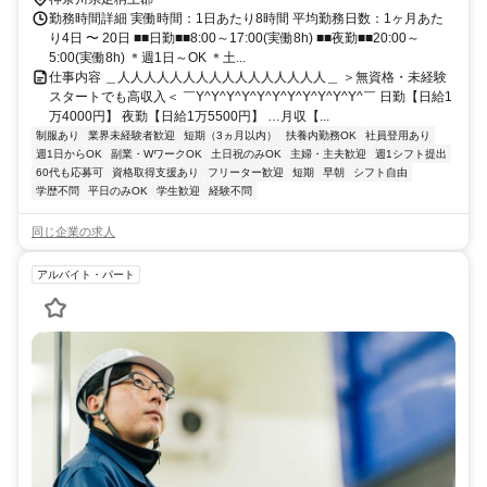
勤務時間詳細 実働時間：1日あたり8時間 平均勤務日数：1ヶ月あた
り4日 〜 20日 ■■日勤■■8:00～17:00(実働8h) ■■夜勤■■20:00～
5:00(実働8h) ＊週1日～OK ＊土...
仕事内容 ＿人人人人人人人人人人人人人人人人＿ ＞無資格・未経験
スタートでも高収入＜ ￣Y^Y^Y^Y^Y^Y^Y^Y^Y^Y^Y^￣ 日勤【日給1
万4000円】 夜勤【日給1万5500円】 …月収【...
制服あり
業界未経験者歓迎
短期（3ヵ月以内）
扶養内勤務OK
社員登用あり
週1日からOK
副業・WワークOK
土日祝のみOK
主婦・主夫歓迎
週1シフト提出
60代も応募可
資格取得支援あり
フリーター歓迎
短期
早朝
シフト自由
学歴不問
平日のみOK
学生歓迎
経験不問
同じ企業の求人
アルバイト・パート