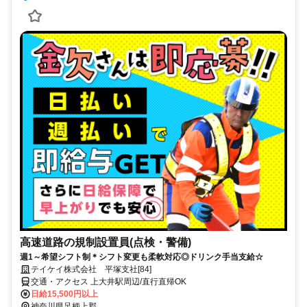
高速道路の規制設置員(点検・警備)
週1～希望シフト制＊シフト変更も柔軟対応◎ドリンク手当支給☆
テイケイ株式会社 平塚支社[84]
交通・アクセス 上大井駅周辺/直行直帰OK
日給15,500円以上
神奈川県足柄上郡