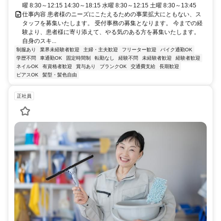
曜 8:30～12:15 14:30～18:15 水曜 8:30～12:15 土曜 8:30～13:45
仕事内容 患者様のニーズにこたえるための事業拡大にともない、ス
タッフを募集いたします。 受付事務の募集となります。 今までの経
験より、患者様に寄り添えて、やる気のある方を募集いたします。
自身のスキ...
制服あり
業界未経験者歓迎
主婦・主夫歓迎
フリーター歓迎
バイク通勤OK
学歴不問
車通勤OK
固定時間制
転勤なし
経験不問
未経験者歓迎
経験者歓迎
ネイルOK
有資格者歓迎
賞与あり
ブランクOK
交通費支給
長期歓迎
ピアスOK
髪型・髪色自由
正社員