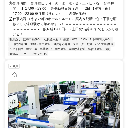
勤務時間 ・勤務曜日：月・火・水・木・金・土・日・祝 ・勤務時
間： [1] 17:00～23:00 ・最低勤務日数（週）：2日 【夕方・夜】
17:00～23:00 ※採用状況により、ご希望の勤務...
仕事内容 ＜やよい軒のホールクルー＞ご案内＆配膳中心＊丁寧な研
修アリで未経験から始めやすい！ ＝＝＝＝＝＝＝＝＝＝＝＝＝＝＝
＝＝＝＝＝＝＝ ●一般時給1280円～（土日祝:時給UP）でしっかり稼
げる！...
制服あり
扶養内勤務OK
社員登用あり
副業・WワークOK
1日4時間以内OK
土日祝のみOK
主婦・主夫歓迎
60代も応募可
フリーター歓迎
バイク通勤OK
シフト自由
学歴不問
車通勤OK
学生歓迎
未経験者歓迎
経験者歓迎
夜間
研修あり
夕方
ブランクOK
正社員