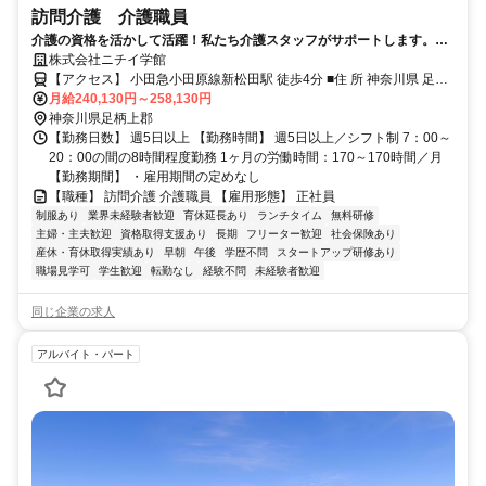
訪問介護 介護職員
介護の資格を活かして活躍！私たち介護スタッフがサポートします。ニ
チイでお仕事を始めてみませんか？
株式会社ニチイ学館
【アクセス】 小田急小田原線新松田駅 徒歩4分 ■住 所 神奈川県 足柄
上郡松田町 松田惣領1181-7102号室 ■アクセス 小田急小田原線新松
月給240,130円～258,130円
田駅 徒歩4分
神奈川県足柄上郡
【勤務日数】 週5日以上 【勤務時間】 週5日以上／シフト制 7：00～
20：00の間の8時間程度勤務 1ヶ月の労働時間：170～170時間／月
【勤務期間】 ・雇用期間の定めなし
【職種】 訪問介護 介護職員 【雇用形態】 正社員
制服あり
業界未経験者歓迎
育休延長あり
ランチタイム
無料研修
主婦・主夫歓迎
資格取得支援あり
長期
フリーター歓迎
社会保険あり
産休・育休取得実績あり
早朝
午後
学歴不問
スタートアップ研修あり
職場見学可
学生歓迎
転勤なし
経験不問
未経験者歓迎
同じ企業の求人
アルバイト・パート