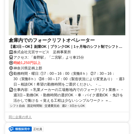
倉庫内でのフォークリフトオペレーター
【週3日～OK】副業OK｜ブランクOK｜1ヶ月毎のシフト制でシフトの
融通ききやすさ◎
株式会社元宮サービス 足柄事業所
アクセス: 「秦野駅」「二宮駅」より車15分
時給1,250円以上
神奈川県足柄上郡
勤務時間・曜日: ①7：00～16：00（実働8ｈ） ②7：30～16：
30（実働8ｈ） ③8：00～17：00（製造状況により変更あり） ・週3
日～相談OK！希望の勤務時間をご選択ください。 ・...
仕事内容: ＜乳業メーカーの工場敷地内でのフォークリフト業務＞ ・
週3日～勤務OK ・勤務時間の選択OK ・車・バイク通勤OK ・免許を
活かして働ける ＜覚える工程は少ないシンプルワーク＞ ＝...
シフト自由
固定時間制
交通費支給
週2・3日からOK
同じ企業の求人
正社員