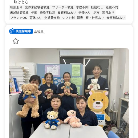
駆けとな...
制服あり
業界未経験者歓迎
フリーター歓迎
学歴不問
転勤なし
経験不問
未経験者歓迎
午前
経験者歓迎
食費補助あり
研修あり
夕方
賞与あり
ブランクOK
育休あり
交通費支給
シフト制
深夜
寮・社宅あり
食事補助あり
正社員