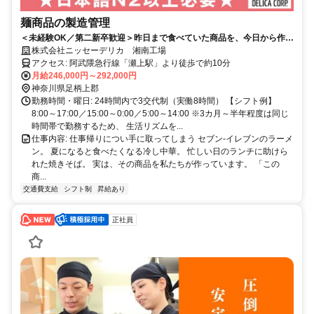
麺商品の製造管理
＜未経験OK／第二新卒歓迎＞昨日まで食べていた商品を、今日から作る
側へ。セブン-イレブンのうどんやラーメンを作る食品会社◎
株式会社ニッセーデリカ 湘南工場
アクセス: 阿武隈急行線「瀬上駅」より徒歩で約10分
月給246,000円～292,000円
神奈川県足柄上郡
勤務時間・曜日: 24時間内で3交代制（実働8時間） 【シフト例】
8:00～17:00／15:00～0:00／5:00～14:00 ※3カ月～半年程度は同じ
時間帯で勤務するため、 生活リズムを...
仕事内容: 仕事帰りについ手に取ってしまう セブン-イレブンのラーメ
ン。 夏になると食べたくなる冷し中華。 忙しい日のランチに助けら
れた焼きそば。 実は、その商品を私たちが作っています。 「この
商...
交通費支給
シフト制
昇給あり
正社員