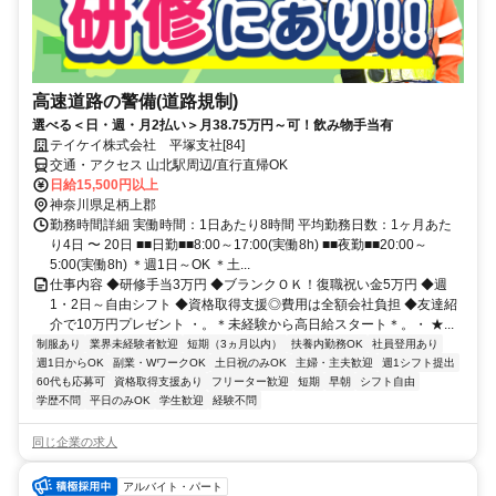
高速道路の警備(道路規制)
選べる＜日・週・月2払い＞月38.75万円～可！飲み物手当有
テイケイ株式会社 平塚支社[84]
交通・アクセス 山北駅周辺/直行直帰OK
日給15,500円以上
神奈川県足柄上郡
勤務時間詳細 実働時間：1日あたり8時間 平均勤務日数：1ヶ月あた
り4日 〜 20日 ■■日勤■■8:00～17:00(実働8h) ■■夜勤■■20:00～
5:00(実働8h) ＊週1日～OK ＊土...
仕事内容 ◆研修手当3万円 ◆ブランクＯＫ！復職祝い金5万円 ◆週
1・2日～自由シフト ◆資格取得支援◎費用は全額会社負担 ◆友達紹
介で10万円プレゼント ・。＊未経験から高日給スタート＊。・ ★...
制服あり
業界未経験者歓迎
短期（3ヵ月以内）
扶養内勤務OK
社員登用あり
週1日からOK
副業・WワークOK
土日祝のみOK
主婦・主夫歓迎
週1シフト提出
60代も応募可
資格取得支援あり
フリーター歓迎
短期
早朝
シフト自由
学歴不問
平日のみOK
学生歓迎
経験不問
同じ企業の求人
アルバイト・パート