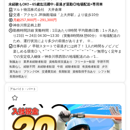
未経験もOK❗～65歳迄活躍中♪昼過ぎ退勤◎地場配送×専用車
マルト物流株式会社 大井倉庫
交通・アクセス JR御殿場線「上大井駅」より徒歩10分
月給257,900円～291,300円
神奈川県足柄上郡
勤務時間詳細 実働時間：1日あたり8時間 平均勤務日数：1ヶ月あた
り23日 〜 24日 04:30〜13:30 （実働8時間/休憩60分） ※地場配送の
ため、運行状況により多少の前後があります。 ※...
仕事内容 ／ 早朝スタートで昼過ぎには終了！ 1人の時間をノビノビ
楽しめる環境◎ ＼ *⌒*⌒*⌒*⌒*⌒*⌒*⌒*⌒*⌒*⌒* ✅無理なく定年ま
での安定収入確保 ✅神奈川県西部の地場配送のみ ✅1...
制服あり
業界未経験者歓迎
資格取得支援あり
フリーター歓迎
学歴不問
転勤なし
経験不問
未経験者歓迎
午前
経験者歓迎
有資格者歓迎
夕方
賞与あり
ブランクOK
交通費支給
長期歓迎
資格取得手当あり
シフト制
長期休暇あり
アルバイト・パート