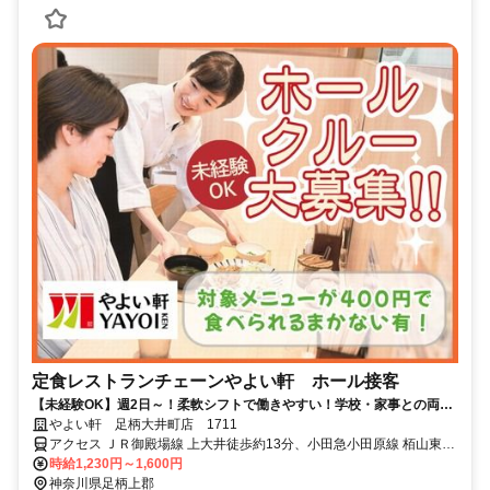
定食レストランチェーンやよい軒 ホール接客
【未経験OK】週2日～！柔軟シフトで働きやすい！学校・家事との両立
◎＜オンライン面接実施中＞
やよい軒 足柄大井町店 1711
アクセス ＪＲ御殿場線 上大井徒歩約13分、小田急小田原線 栢山東口
徒歩約25分、ＪＲ御殿場線 相模金子徒歩約30分 上大井駅より徒歩12
時給1,230円～1,600円
分
神奈川県足柄上郡