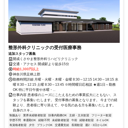
整形外科クリニックの受付医療事務
追加スタッフ募集
開成くさやま整形外科リハビリクリニック
交通・アクセス 開成駅より徒歩15分
時給1,300円以上
神奈川県足柄上郡
勤務時間詳細 月曜・火曜・木曜・金曜 8:30～12:15 14:30～18:15 水
曜 8:30～12:15 土曜 8:30～13:45 ※時間曜日応相談 ★週1日～勤務
OK 特に平日午後や水曜・...
仕事内容 患者様のニーズにこたえるための事業拡大にともない、ス
タッフを募集いたします。 受付事務の募集となります。 今までの経
験より、患者様に寄り添えて、やる気のある方を募集いたします。
自身のスキ...
制服あり
業界未経験者歓迎
扶養内勤務OK
主婦・主夫歓迎
フリーター歓迎
学歴不問
車通勤OK
経験不問
未経験者歓迎
午前
経験者歓迎
ネイルOK
有資格者歓迎
夕方
ブランクOK
交通費支給
長期歓迎
週2・3日からOK