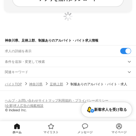
神奈川県、足柄上郡、制服ありのアルバイト・バイト求人情報
求人の詳細を表示
条件を追加・変更して検索
市区町村を追加・変更
関連キーワード
神奈川県 足柄上郡 品出し
神奈川県 足柄上郡 高校生
神奈川県 足柄上郡 ホテル
神奈川県
駅を追加・変更
バイトTOP
神奈川県
足柄上郡
制服ありのアルバイト・バイト・求人
神奈川県 足柄上郡 スーパー
神奈川県 足柄上郡 レジ
神奈川県
すべて
横浜市
すべて
職種を追加・変更
JR東海道本線(東京～熱海)
鶴見区
神奈川区
西区
中区
南区
保土ケ谷区
磯子区
金沢区
港北区
戸塚区
港南区
川崎駅
横浜駅
戸塚駅
大船駅
藤沢駅
辻堂駅
茅ケ崎駅
平塚駅
大磯駅
二宮駅
国府津駅
飲食・フードサービス
旭区
緑区
瀬谷区
栄区
泉区
青葉区
都筑区
ヘルプ・お問い合わせ
サイトマップ
利用規約・プライバシーポリシー
特徴を追加・変更
鴨宮駅
小田原駅
早川駅
根府川駅
真鶴駅
湯河原駅
飲食・フードサービス
すべて
[企業]求人広告の掲載相談
川崎市
すべて
新着求人を受け取る
ホールスタッフ
キッチンスタッフ
皿洗い・洗い場
精肉・鮮魚加工
給食調理
人気
JR南武線
川崎区
幸区
中原区
高津区
多摩区
宮前区
麻生区
雇用形態を追加・変更
パン屋（ベーカリー）
フードカウンター販売員
バー（BAR）・バーテンダー
日払いOK
高校生歓迎
学生歓迎
深夜の仕事
髪型・髪色自由
ひげOK
ネイルOK
川崎駅
尻手駅
矢向駅
鹿島田駅
平間駅
向河原駅
武蔵小杉駅
武蔵中原駅
武蔵新城駅
飲食店補助（開店・閉店準備）
飲食店（店長・マネージャー）
相模原市
すべて
ピアスOK
アルバイト・パート
履歴書不要
オープニングスタッフ
留学生・外国人活躍中
武蔵溝ノ口駅
津田山駅
久地駅
宿河原駅
登戸駅
中野島駅
稲田堤駅
八丁畷駅
都道府県を変更
営業・販売
緑区
中央区
南区
勤務期間
正社員
川崎新町駅
小田栄駅
浜川崎駅
営業・販売
すべて
短期
契約社員
単発・1日OK
長期
期間限定（春夏冬休み等）
ホーム
マイリスト
メッセージ
マイページ
横須賀市
平塚市
鎌倉市
藤沢市
小田原市
茅ヶ崎市
逗子市
三浦市
秦野市
厚木市
JR鶴見線
営業
テレフォンアポインター（テレアポ）
ルートセールス
コンビニ