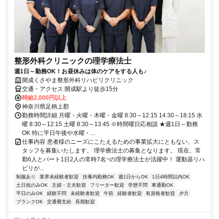
整形外科クリニックの理学療法士
週1日～勤務OK！お昼休みは体のケアをする人も♪
開成くさやま整形外科リハビリクリニック
交通・アクセス 開成駅より徒歩15分
時給2,000円以上
神奈川県足柄上郡
勤務時間詳細 月曜・火曜・木曜・金曜 8:30～12:15 14:30～18:15 水
曜 8:30～12:15 土曜 8:30～13:45 ※時間曜日応相談 ★週1日～勤務
OK 特に平日午後や水曜・...
仕事内容 患者様のニーズにこたえるための事業拡大にともない、ス
タッフを募集いたします。 理学療法士の募集となります。 現在、常
勤6人とパート1日2人の常時7名~の理学療法士が活躍中！ 運動器リハ
ビリが...
制服あり
業界未経験者歓迎
扶養内勤務OK
週1日からOK
1日4時間以内OK
土日祝のみOK
主婦・主夫歓迎
フリーター歓迎
学歴不問
車通勤OK
平日のみOK
経験不問
未経験者歓迎
午前
経験者歓迎
有資格者歓迎
夕方
ブランクOK
交通費支給
長期歓迎