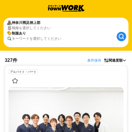
神奈川県
足柄上郡
職種を選択してください
制服あり
キーワードを選択してください
327件
条件保存
関連度順
アルバイト・パート