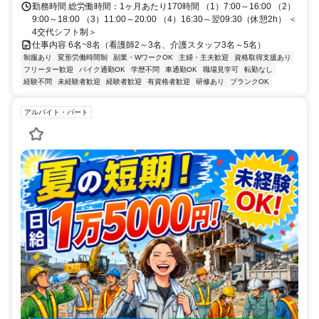
田町松田庶子373-1 ＊喫煙所あり（屋外） 【勤務地】 神奈川県足柄
勤務時間 総労働時間：1ヶ月あたり170時間 （1）7:00～16:00 （2）
上郡 ？屋外喫煙所あり
9:00～18:00 （3）11:00～20:00 （4）16:30～翌09:30（休憩2h） ＜
4交代シフト制＞
仕事内容 6名~8名（看護師2～3名、介護スタッフ3名～5名）
制服あり
変形労働時間制
副業・WワークOK
主婦・主夫歓迎
資格取得支援あり
フリーター歓迎
バイク通勤OK
学歴不問
車通勤OK
職場見学可
転勤なし
経験不問
未経験者歓迎
経験者歓迎
有資格者歓迎
研修あり
ブランクOK
アルバイト・パート