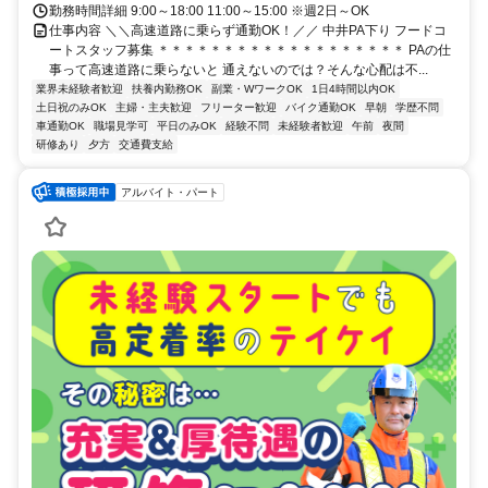
勤務時間詳細 9:00～18:00 11:00～15:00 ※週2日～OK
仕事内容 ＼＼高速道路に乗らず通勤OK！／／ 中井PA下り フードコ
ートスタッフ募集 ＊＊＊＊＊＊＊＊＊＊＊＊＊＊＊＊＊＊＊ PAの仕
事って高速道路に乗らないと 通えないのでは？そんな心配は不...
業界未経験者歓迎
扶養内勤務OK
副業・WワークOK
1日4時間以内OK
土日祝のみOK
主婦・主夫歓迎
フリーター歓迎
バイク通勤OK
早朝
学歴不問
車通勤OK
職場見学可
平日のみOK
経験不問
未経験者歓迎
午前
夜間
研修あり
夕方
交通費支給
アルバイト・パート