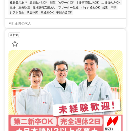
社員登用あり
週1日からOK
副業・WワークOK
1日4時間以内OK
土日祝のみOK
主婦・主夫歓迎
資格取得支援あり
フリーター歓迎
バイク通勤OK
短期
早朝
シフト自由
学歴不問
車通勤OK
平日のみOK
同じ企業の求人
正社員