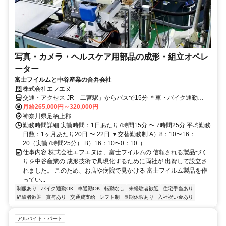
写真・カメラ・ヘルスケア用部品の成形・組立オペレ
ーター
富士フイルムと中谷産業の合弁会社
株式会社エフエヌ
交通・アクセス JR「二宮駅」からバスで15分 ＊車・バイク通勤
OK（無料駐車場あり）
月給265,000円～320,000円
神奈川県足柄上郡
勤務時間詳細 実働時間：1日あたり7時間15分 〜 7時間25分 平均勤務
日数：1ヶ月あたり20日 〜 22日 ▼交替勤務制 A）8：10〜16：
20（実働7時間25分） B）16：10〜0：10（...
仕事内容 株式会社エフエヌは、富士フイルムの 信頼される製品づく
りを中谷産業の 成形技術で具現化するために両社が 出資して設立さ
れました。 このため、お店や病院で見かける 富士フイルム製品を作
ってい...
制服あり
バイク通勤OK
車通勤OK
転勤なし
未経験者歓迎
住宅手当あり
経験者歓迎
賞与あり
交通費支給
シフト制
長期休暇あり
入社祝い金あり
アルバイト・パート