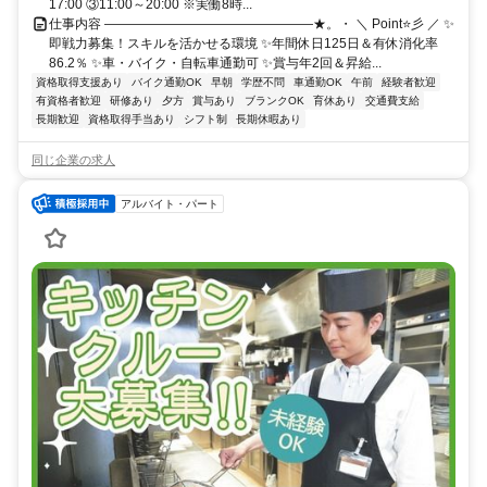
17:00 ③11:00～20:00 ※実働8時...
仕事内容 ――――――――――――――――★。・ ＼ Point⭐彡 ／ ✨
即戦力募集！スキルを活かせる環境 ✨年間休日125日＆有休消化率
86.2％ ✨車・バイク・自転車通勤可 ✨賞与年2回＆昇給...
資格取得支援あり
バイク通勤OK
早朝
学歴不問
車通勤OK
午前
経験者歓迎
有資格者歓迎
研修あり
夕方
賞与あり
ブランクOK
育休あり
交通費支給
長期歓迎
資格取得手当あり
シフト制
長期休暇あり
同じ企業の求人
アルバイト・パート