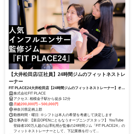
【大井松田店/正社員】24時間ジムのフィットネストレ
ーナー
FIT PLACE24大井松田店【24時間ジムのフィットネストレーナー】オー
プニングスタッフ／完全週休2日制／インセンティブあり／FIT
株式会社FIT PLACE
PLACE24の利用無料／フリーな働き方！
アクセス: 相模金子駅から徒歩 12分
月給200,000円～500,000円
神奈川県足柄上郡
勤務時間・曜日: ※シフトは本人の希望を考慮して決定します
仕事内容: 【新店OPENにともなうオープニングスタッフ】 YouTube
登録者100万人超の山澤礼明が監修の24時間ジム「FIT PLACE24」の
フィットネストレーナーとして、下記業務を行って...