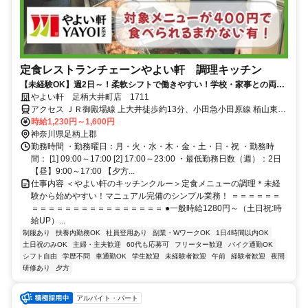
定食レストランチェーンやよい軒 調理キッチン
【未経験OK】週2日～！柔軟シフトで働きやすい！学校・家事との両立
◎＜オンライン面接実施中＞
やよい軒 足柄大井町店 1711
アクセス ＪＲ御殿場線 上大井徒歩約13分、小田急小田原線 栢山東口
徒歩約25分、ＪＲ御殿場線 相模金子徒歩約30分 上大井駅より徒歩12
時給1,230円～1,600円
分
神奈川県足柄上郡
勤務時間 ・勤務曜日：月・火・水・木・金・土・日・祝 ・勤務時
間： [1] 09:00～17:00 [2] 17:00～23:00 ・最低勤務日数（週）：2日
【昼】9:00～17:00 【夕方...
仕事内容 ＜やよい軒のキッチンクルー＞定食メニューの調理＊未経
験から始めやすい！マニュアル完備のシンプル業務！ ＝＝＝＝＝＝
＝＝＝＝＝＝＝＝＝＝＝＝＝＝＝＝ ●一般時給1280円～（土日祝:時
給UP）...
制服あり
扶養内勤務OK
社員登用あり
副業・WワークOK
1日4時間以内OK
土日祝のみOK
主婦・主夫歓迎
60代も応募可
フリーター歓迎
バイク通勤OK
シフト自由
学歴不問
車通勤OK
学生歓迎
未経験者歓迎
午前
経験者歓迎
夜間
研修あり
夕方
アルバイト・パート