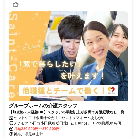
グループホームの介護スタッフ
【無資格・未経験OK】スタッフの半数以上が前職で介護経験なし！資格
取得に向けた充実のバックアップ体制
セントケア神奈川株式会社 セントケアホームあしがら
アクセス 小田急小田原線 松田北口徒歩約4分、ＪＲ御殿場線 松田北
口徒歩約4分、小田急小田原線 新松田北口徒歩約6分 小田急線 新松田
月給226,500円～270,500円
町駅・ＪＲ御殿場線 松田駅徒歩15分 【勤務地】 神奈川県足柄上郡松
神奈川県足柄上郡