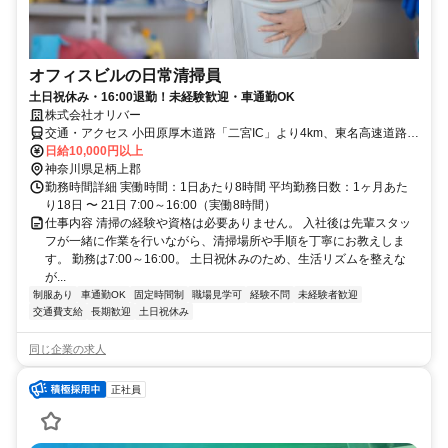
オフィスビルの日常清掃員
土日祝休み・16:00退勤！未経験歓迎・車通勤OK
株式会社オリバー
交通・アクセス 小田原厚木道路「二宮IC」より4km、東名高速道路
「秦野中井IC」より5km
日給10,000円以上
神奈川県足柄上郡
勤務時間詳細 実働時間：1日あたり8時間 平均勤務日数：1ヶ月あた
り18日 〜 21日 7:00～16:00（実働8時間）
仕事内容 清掃の経験や資格は必要ありません。 入社後は先輩スタッ
フが一緒に作業を行いながら、清掃場所や手順を丁寧にお教えしま
す。 勤務は7:00～16:00。 土日祝休みのため、生活リズムを整えな
が...
制服あり
車通勤OK
固定時間制
職場見学可
経験不問
未経験者歓迎
交通費支給
長期歓迎
土日祝休み
同じ企業の求人
正社員