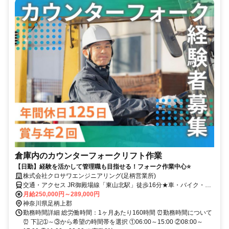
倉庫内のカウンターフォークリフト作業
【日勤】経験を活かして管理職も目指せる！フォーク作業中心⭐
株式会社クロサワエンジニアリング(足柄営業所)
交通・アクセス JR御殿場線「東山北駅」徒歩16分★車・バイク・自
転車通勤OK！（駐車場無料）
月給250,000円～289,000円
神奈川県足柄上郡
勤務時間詳細 総労働時間：1ヶ月あたり160時間 ⏰勤務時間について
⏰ 下記➀～③から希望の時間帯を選択 ①06:00～15:00 ②08:00～