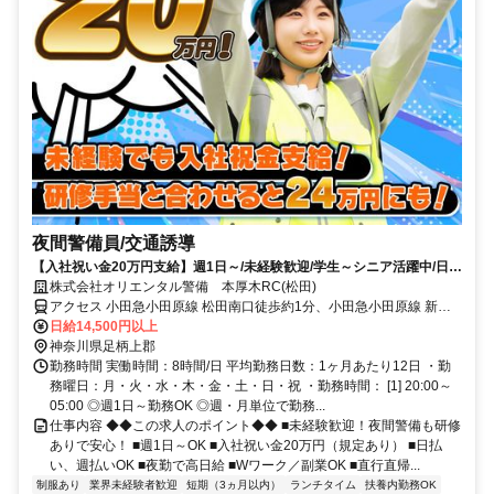
夜間警備員/交通誘導
【入社祝い金20万円支給】週1日～/未経験歓迎/学生～シニア活躍中/日払
い・週払いOK/履歴書不要！
株式会社オリエンタル警備 本厚木RC(松田)
アクセス 小田急小田原線 松田南口徒歩約1分、小田急小田原線 新松
田北口徒歩約1分、ＪＲ御殿場線 相模金子徒歩約22分 (面接地/本厚木
日給14,500円以上
リクルートセンター)神奈川県厚木市旭町２丁目２－７ 三和ビル２Ｆ
神奈川県足柄上郡
勤務時間 実働時間：8時間/日 平均勤務日数：1ヶ月あたり12日 ・勤
務曜日：月・火・水・木・金・土・日・祝 ・勤務時間： [1] 20:00～
05:00 ◎週1日～勤務OK ◎週・月単位で勤務...
仕事内容 ◆◆この求人のポイント◆◆ ■未経験歓迎！夜間警備も研修
ありで安心！ ■週1日～OK ■入社祝い金20万円（規定あり） ■日払
い、週払いOK ■夜勤で高日給 ■Wワーク／副業OK ■直行直帰...
制服あり
業界未経験者歓迎
短期（3ヵ月以内）
ランチタイム
扶養内勤務OK