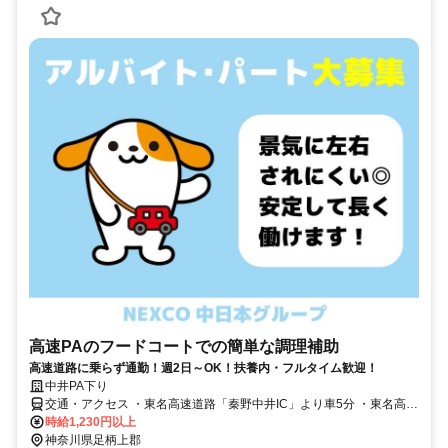
高速PAのフードコートでの簡単な調理補助
高速道路に乗らず通勤！週2日～OK！扶養内・フルタイム歓迎！
中井PA下り
交通・アクセス ・東名高速道路「秦野中井IC」より車5分 ・東名高速
道路「大井松田IC」より車7分 ・一般道からの通勤可（ぷらっとパー
時給1,230円以上
ク利用） ・車・バイク通勤OK
神奈川県足柄上郡