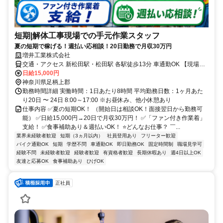
短期|解体工事現場での手元作業スタッフ
夏の短期で稼げる！週払い応相談！20日勤務で月収30万円
増井工業株式会社
交通・アクセス 新松田駅・松田駅 各駅徒歩13分 車通勤OK 【現場エ
リア】 湘南西湘・県央エリア
日給15,000円
神奈川県足柄上郡
勤務時間詳細 実働時間：1日あたり8時間 平均勤務日数：1ヶ月あた
り20日 〜 24日 8:00～17:00 ※お昼休み、他小休憩あり
仕事内容 ✅夏の短期OK！ （開始日は相談OK！面接翌日から勤務可
能） ✅日給15,000円→20日で月収30万円！ ✅「ファン付き作業着」
支給！ ✅食事補助あり＆週払いOK！ ⭐どんなお仕事？ ￣...
業界未経験者歓迎
短期（3ヵ月以内）
社員登用あり
フリーター歓迎
バイク通勤OK
短期
学歴不問
車通勤OK
即日勤務OK
固定時間制
職場見学可
経験不問
未経験者歓迎
経験者歓迎
有資格者歓迎
長期休暇あり
週4日以上OK
友達と応募OK
食事補助あり
ひげOK
正社員