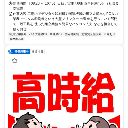
勤務時間 【08:20 ～ 16:45】日勤：実働7.66h 食事休憩45分（社員食
堂完備）
仕事内容 工場内でデジタル印刷機や関連機器の組立＆簡単なPC入力
業務 デジタル印刷機という大型プリンター の製造を行っている部門
で一般工具を 使った組立業務＆簡単なパソコン入力 などを担当して
頂くお仕...
社員登用あり
バイク通勤OK
車通勤OK
固定時間制
交通費全額支給
研修あり
履歴書不要
派遣社員