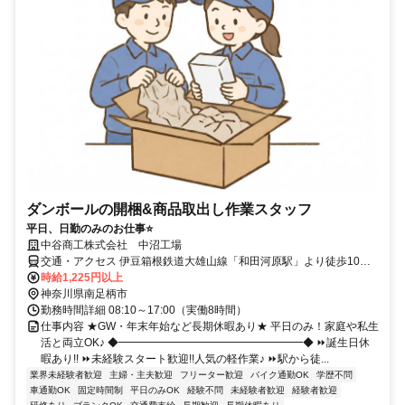
ダンボールの開梱&商品取出し作業スタッフ
平日、日勤のみのお仕事⭐
中谷商工株式会社 中沼工場
交通・アクセス 伊豆箱根鉄道大雄山線「和田河原駅」より徒歩10分
または車5分 ⭐車・バイク通勤OK
時給1,225円以上
神奈川県南足柄市
勤務時間詳細 08:10～17:00（実働8時間）
仕事内容 ★GW・年末年始など長期休暇あり★ 平日のみ！家庭や私生
活と両立OK♪ ◆━━━━━━━━━━━━━━━━━◆ ⏩誕生日休
暇あり!! ⏩未経験スタート歓迎!!人気の軽作業♪ ⏩駅から徒...
業界未経験者歓迎
主婦・主夫歓迎
フリーター歓迎
バイク通勤OK
学歴不問
車通勤OK
固定時間制
平日のみOK
経験不問
未経験者歓迎
経験者歓迎