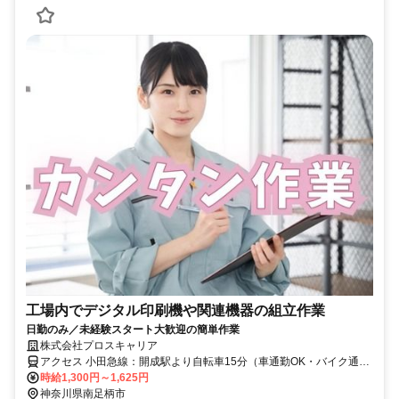
工場内でデジタル印刷機や関連機器の組立作業
日勤のみ／未経験スタート大歓迎の簡単作業
株式会社プロスキャリア
アクセス 小田急線：開成駅より自転車15分（車通勤OK・バイク通勤
OK！）
時給1,300円～1,625円
神奈川県南足柄市