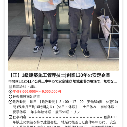
【正】1級建築施工管理技士|創業130年の安定企業
年間休日125日／公共工事中心で安定性◎ 地域密着の現場で、無理なく
長く働ける環境です！
株式会社下田組
年俸7,000,000円～9,000,000円
神奈川県南足柄市
勤務時間・曜日: 【勤務時間】 8：00～17：00 実働8時間 休憩1時
間 (残業月平均10時間あり) 【休日・休暇】 ・土日休み ・有給休暇 ・
夏季休暇 ・年末年始休暇 ・慶弔休暇 ・リフ...
仕事内容: ＝＝＝＝＝＝＝＝＝＝＝＝＝＝＝＝＝＝＝＝＝＝ 創業130
年以上の実績を持つ建設会社。 地域に根差した案件を中心に、 安定