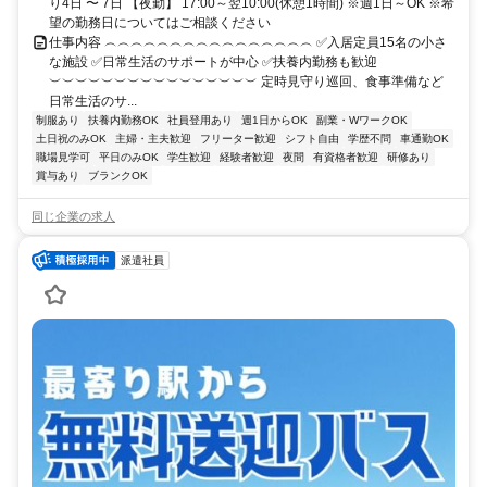
り4日 〜 7日 【夜勤】 17:00～翌10:00(休憩1時間) ※週1日～OK ※希
望の勤務日についてはご相談ください
仕事内容 ︵︵︵︵︵︵︵︵︵︵︵︵︵︵︵︵ ✅入居定員15名の小さ
な施設 ✅日常生活のサポートが中心 ✅扶養内勤務も歓迎
︶︶︶︶︶︶︶︶︶︶︶︶︶︶︶︶ 定時見守り巡回、食事準備など
日常生活のサ...
制服あり
扶養内勤務OK
社員登用あり
週1日からOK
副業・WワークOK
土日祝のみOK
主婦・主夫歓迎
フリーター歓迎
シフト自由
学歴不問
車通勤OK
職場見学可
平日のみOK
学生歓迎
経験者歓迎
夜間
有資格者歓迎
研修あり
賞与あり
ブランクOK
同じ企業の求人
派遣社員