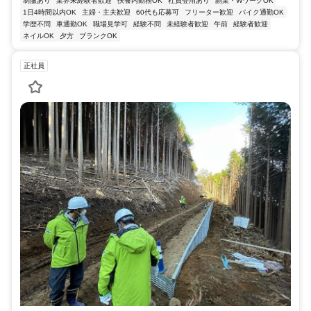
制服あり
業界未経験者歓迎
扶養内勤務OK
社員登用あり
副業・WワークOK
1日4時間以内OK
主婦・主夫歓迎
60代も応募可
フリーター歓迎
バイク通勤OK
学歴不問
車通勤OK
職場見学可
経験不問
未経験者歓迎
午前
経験者歓迎
ネイルOK
夕方
ブランクOK
正社員