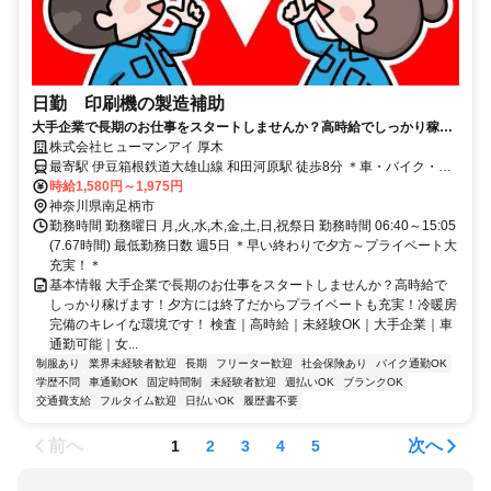
日勤 印刷機の製造補助
大手企業で長期のお仕事をスタートしませんか？高時給でしっかり稼げ
ます！夕方には終了だからプライベートも充実！冷暖房完備のキレイな
株式会社ヒューマンアイ 厚木
環境です！
最寄駅 伊豆箱根鉄道大雄山線 和田河原駅 徒歩8分 ＊車・バイク・自
転車通勤大歓迎！
時給1,580円～1,975円
神奈川県南足柄市
勤務時間 勤務曜日 月,火,水,木,金,土,日,祝祭日 勤務時間 06:40～15:05
(7.67時間) 最低勤務日数 週5日 ＊早い終わりで夕方～プライベート大
充実！＊
基本情報 大手企業で長期のお仕事をスタートしませんか？高時給で
しっかり稼げます！夕方には終了だからプライベートも充実！冷暖房
完備のキレイな環境です！ 検査｜高時給｜未経験OK｜大手企業｜車
通勤可能｜女...
制服あり
業界未経験者歓迎
長期
フリーター歓迎
社会保険あり
バイク通勤OK
学歴不問
車通勤OK
固定時間制
未経験者歓迎
週払いOK
ブランクOK
交通費支給
フルタイム歓迎
日払いOK
履歴書不要
前へ
次へ
1
2
3
4
5