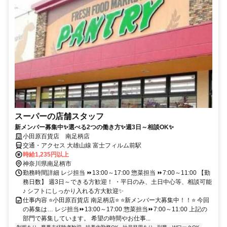
スーパーの店舗スタッフ
新メンバー募集中✨選べる2つの働き方✨週3日～相談OK✨
小田原百貨店 南足柄店
交通・アクセス 大雄山線 富士フィルム前駅
時給1,235円以上
神奈川県南足柄市
勤務時間詳細 レジ担当 ⏩13:00～17:00 惣菜担当 ⏩7:00～11:00 【勤
務日数】 週3日～できる方歓迎！ ・平日のみ、土日中心等、相談可能
♪ シフトにしっかり入れる方大歓迎✨
仕事内容 ⭐小田原百貨店 南足柄店⭐ ⭐新メンバー大募集中！！⭐ 今回
の募集は… レジ担当⏩13:00～17:00 惣菜担当⏩7:00～11:00 上記の
部門で募集しています。 希望の時間やお仕事...