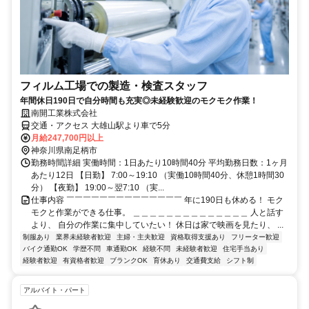
フィルム工場での製造・検査スタッフ
年間休日190日で自分時間も充実◎未経験歓迎のモクモク作業！
南開工業株式会社
交通・アクセス 大雄山駅より車で5分
月給247,700円以上
神奈川県南足柄市
勤務時間詳細 実働時間：1日あたり10時間40分 平均勤務日数：1ヶ月
あたり12日 【日勤】 7:00～19:10 （実働10時間40分、休憩1時間30
分） 【夜勤】 19:00～翌7:10 （実...
仕事内容 ￣￣￣￣￣￣￣￣￣￣￣￣￣￣ 年に190日も休める！ モク
モクと作業ができる仕事。 ＿＿＿＿＿＿＿＿＿＿＿＿＿＿ 人と話す
より、 自分の作業に集中していたい！ 休日は家で映画を見たり、 ...
制服あり
業界未経験者歓迎
主婦・主夫歓迎
資格取得支援あり
フリーター歓迎
バイク通勤OK
学歴不問
車通勤OK
経験不問
未経験者歓迎
住宅手当あり
経験者歓迎
有資格者歓迎
ブランクOK
育休あり
交通費支給
シフト制
アルバイト・パート