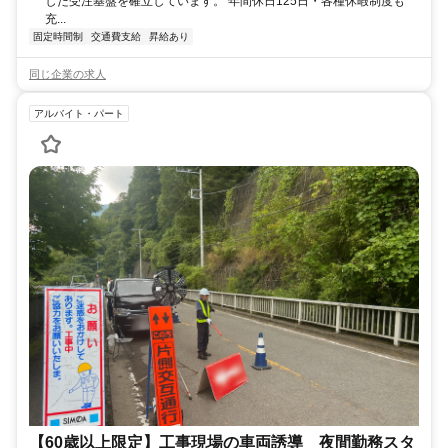
した受注基盤を確立しています。 年間休日125日・各種休暇制度も
充...
固定時間制
交通費支給
昇給あり
同じ企業の求人
アルバイト・パート
【60歳以上限定】工事現場の車両誘導 夜間勤務スタ