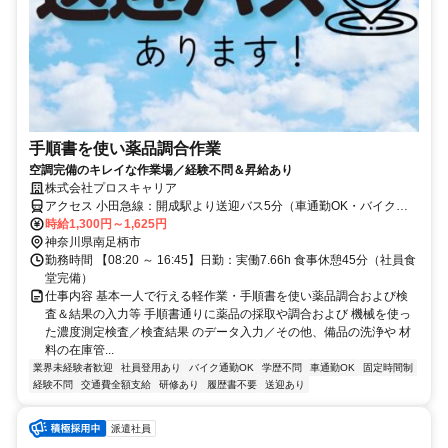
手順書を使い薬品調合作業
空調完備のキレイな作業場／経験不問＆昇給あり
株式会社プロスキャリア
アクセス 小田急線：開成駅より送迎バス5分（車通勤OK・バイク通
勤OK！）
時給1,300円～1,625円
神奈川県南足柄市
勤務時間 【08:20 ～ 16:45】日勤：実働7.66h 食事休憩45分（社員食
堂完備）
仕事内容 基本一人で行える軽作業・手順書を使い薬品調合および検
査＆結果の入力等 手順書通りに薬品の採取や調合および 機械を使っ
た濃度測定検査／検査結果 のデータ入力／その他、備品の洗浄や 材
料の在庫管...
業界未経験者歓迎
社員登用あり
バイク通勤OK
学歴不問
車通勤OK
固定時間制
経験不問
交通費全額支給
研修あり
履歴書不要
送迎あり
派遣社員