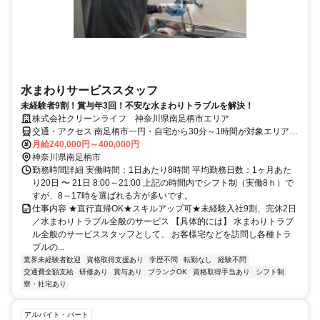
水まわりサービススタッフ
未経験者9割！賞与年3回！不安な水まわりトラブルを解決！
株式会社クリーンライフ 神奈川県南足柄市エリア
交通・アクセス 南足柄市一円・自宅から30分～1時間が対象エリアで
す（直行直帰）。
月給240,000円～400,000円
神奈川県南足柄市
勤務時間詳細 実働時間：1日あたり8時間 平均勤務日数：1ヶ月あた
り20日 〜 21日 8:00～21:00 上記の時間内でシフト制（実働8ｈ）で
すが、8～17時を選ばれる方が多いです。
仕事内容 ★直行直帰OK★スキルアップ可★未経験入社9割、完休2日
／水まわりトラブル全般のサービス 【具体的には】 水まわりトラブ
ル全般のサービススタッフとして、 お客様宅などを訪問し各種トラ
ブルの...
業界未経験者歓迎
資格取得支援あり
学歴不問
転勤なし
経験不問
交通費全額支給
研修あり
賞与あり
ブランクOK
資格取得手当あり
シフト制
寮・社宅あり
アルバイト・パート