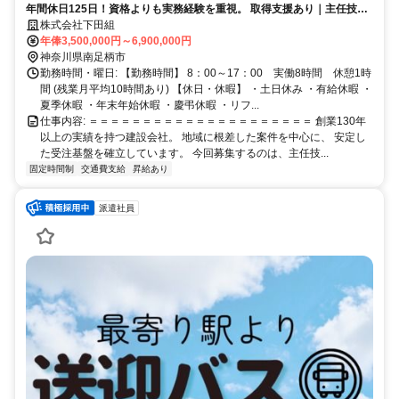
年間休日125日！資格よりも実務経験を重視。 取得支援あり｜主任技術
者として成長できる環境です。
株式会社下田組
年俸3,500,000円～6,900,000円
神奈川県南足柄市
勤務時間・曜日: 【勤務時間】 8：00～17：00 実働8時間 休憩1時
間 (残業月平均10時間あり) 【休日・休暇】 ・土日休み ・有給休暇 ・
夏季休暇 ・年末年始休暇 ・慶弔休暇 ・リフ...
仕事内容: ＝＝＝＝＝＝＝＝＝＝＝＝＝＝＝＝＝＝＝＝＝ 創業130年
以上の実績を持つ建設会社。 地域に根差した案件を中心に、 安定し
た受注基盤を確立しています。 今回募集するのは、主任技...
固定時間制
交通費支給
昇給あり
派遣社員