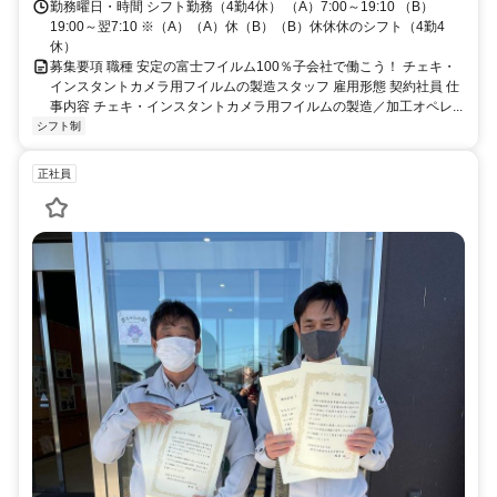
ています◎
勤務曜日・時間 シフト勤務（4勤4休） （A）7:00～19:10 （B）
19:00～翌7:10 ※（A）（A）休（B）（B）休休休のシフト（4勤4
休）
募集要項 職種 安定の富士フイルム100％子会社で働こう！ チェキ・
インスタントカメラ用フイルムの製造スタッフ 雇用形態 契約社員 仕
事内容 チェキ・インスタントカメラ用フイルムの製造／加工オペレ...
シフト制
正社員