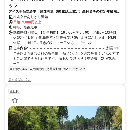
ッフ
アイス手当支給中！追加募集【60歳以上限定】高齢者等の特定年齢層の
雇用促進 、週1日～OK！夜勤スタッフ募集！ 60代～80代まで幅広い世
株式会社あしがら警備
代の方がご活躍いただけます。
日給15,000円以上
神奈川県南足柄市
勤務時間・曜日: 【勤務時間】 18：00～翌6：00 実働8～10時間
休憩2～4時間 ※勤務場所・現場作業状況により異なります 【休日・
休暇】 ・週1日～勤務OK！ ・土日休み ・ゴールデ...
仕事内容: ＝＝＝＝＝＝＝＝＝＝＝＝＝＝＝＝＝＝＝＝＝＝ 創業130
年を超える建設会社の新事業、 新メンバーを追加募集！ どんな方で
もご活躍できるお仕事です。 日払い制度あり！交通費、制服支給。
土日...
週1日からOK
固定時間制
交通費支給
週2・3日からOK
同じ企業の求人
正社員