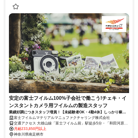
安定の富士フイルム100%子会社で働こう!チェキ・イ
ンスタントカメラ用フイルムの製造スタッフ
業績好調につきスタッフ増員！【未経験者OK・4勤4休】しっかり稼い
で長く働ける職場です！
富士フイルムマテリアルマニュファクチャリング株式会社
交通アクセス 大雄山線「富士フイルム前」駅徒歩5分・「和田河原」
駅徒歩10分 ★小田急小田原線「新松田」駅から路線バスあり ※近隣
月給233,850円以上
（小田原/秦野/伊勢原/茅ケ崎/平塚）から通勤している方が多数活躍し
神奈川県南足柄市