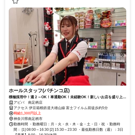
ホールスタッフ(パチンコ店)
積極採用中！週２～OK！車通勤OK！未経験OK！新しいお店を盛り上げ
よう♪
アビバ 南足柄店
アクセス 伊豆箱根鉄道大雄山線 富士フイルム前徒歩約5分
時給1,300円以上
神奈川県南足柄市
勤務時間 ・勤務曜日：月・火・水・木・金・土・日・祝 ・勤務時
間： [1] 08:00～16:30 [2] 15:30～23:30 ・最低勤務日数（週）：3日