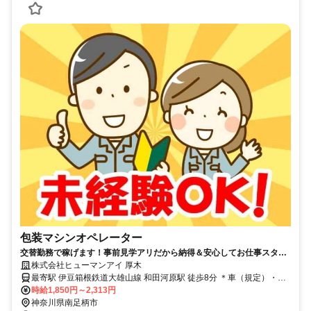
包装マシンオペレーター
交替勤務で稼げます！事前見学アリだから納得＆安心してお仕事スター
ト！冷暖房完備のキレイな環境で働きやすさバツグン！
株式会社ヒューマンアイ 厚木
最寄駅 伊豆箱根鉄道大雄山線 和田河原駅 徒歩8分 ＊車（規定）・バ
イク・自転車通勤大歓迎！
時給1,850円～2,313円
神奈川県南足柄市