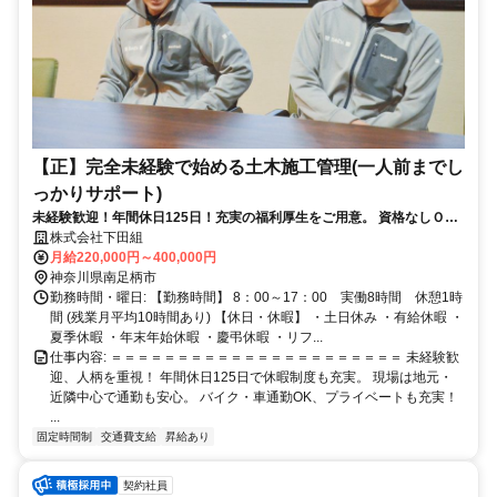
【正】完全未経験で始める土木施工管理(一人前までし
っかりサポート)
未経験歓迎！年間休日125日！充実の福利厚生をご用意。 資格なしＯ
Ｋ。資格取得支援制度あります！ 地元で働きたい方、大歓迎です。
株式会社下田組
月給220,000円～400,000円
神奈川県南足柄市
勤務時間・曜日: 【勤務時間】 8：00～17：00 実働8時間 休憩1時
間 (残業月平均10時間あり) 【休日・休暇】 ・土日休み ・有給休暇 ・
夏季休暇 ・年末年始休暇 ・慶弔休暇 ・リフ...
仕事内容: ＝＝＝＝＝＝＝＝＝＝＝＝＝＝＝＝＝＝＝＝＝＝ 未経験歓
迎、人柄を重視！ 年間休日125日で休暇制度も充実。 現場は地元・
近隣中心で通勤も安心。 バイク・車通勤OK、プライベートも充実！
...
固定時間制
交通費支給
昇給あり
契約社員