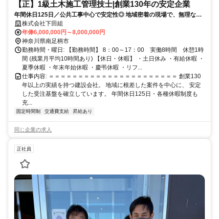
【正】1級土木施工管理技士|創業130年の安定企業
年間休日125日／公共工事中心で安定性◎ 地域密着の現場で、無理なく
長く働ける環境です！
株式会社下田組
年俸6,000,000円～8,000,000円
神奈川県南足柄市
勤務時間・曜日: 【勤務時間】 8：00～17：00 実働8時間 休憩1時
間 (残業月平均10時間あり) 【休日・休暇】 ・土日休み ・有給休暇 ・
夏季休暇 ・年末年始休暇 ・慶弔休暇 ・リフ...
仕事内容: ＝＝＝＝＝＝＝＝＝＝＝＝＝＝＝＝＝＝＝＝＝＝ 創業130
年以上の実績を持つ建設会社。 地域に根差した案件を中心に、 安定
した受注基盤を確立しています。 年間休日125日・各種休暇制度も
充...
固定時間制
交通費支給
昇給あり
同じ企業の求人
正社員