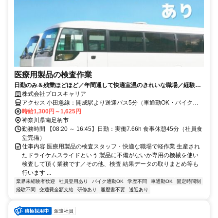
医療用製品の検査作業
日勤のみ＆残業ほどほど／年間通して快適室温のきれいな職場／経験不
問＆昇給あり
株式会社プロスキャリア
アクセス 小田急線：開成駅より送迎バス5分（車通勤OK・バイク通
勤OK！）
時給1,300円～1,625円
神奈川県南足柄市
勤務時間 【08:20 ～ 16:45】日勤：実働7.66h 食事休憩45分（社員食
堂完備）
仕事内容 医療用製品の検査スタッフ・快適な職場で軽作業 生産され
たドライケムスライドという 製品に不備がないか専用の機械を使い
検査して頂く業務です／その他、検査 結果データの取りまとめ等も
行います ...
業界未経験者歓迎
社員登用あり
バイク通勤OK
学歴不問
車通勤OK
固定時間制
経験不問
交通費全額支給
研修あり
履歴書不要
送迎あり
派遣社員