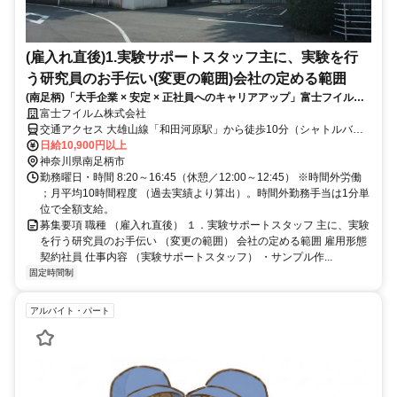
(雇入れ直後)1.実験サポートスタッフ主に、実験を行
う研究員のお手伝い(変更の範囲)会社の定める範囲
(南足柄)「大手企業 × 安定 × 正社員へのキャリアアップ」富士フイルム
でキャリアを描こう♪
富士フイルム株式会社
交通アクセス 大雄山線「和田河原駅」から徒歩10分（シャトルバス
で5分） 小田急線「開成駅」よりバスで15分
日給10,900円以上
神奈川県南足柄市
勤務曜日・時間 8:20～16:45（休憩／12:00～12:45） ※時間外労働
；月平均10時間程度 （過去実績より算出）。時間外勤務手当は1分単
位で全額支給。
募集要項 職種 （雇入れ直後） １．実験サポートスタッフ 主に、実験
を行う研究員のお手伝い （変更の範囲） 会社の定める範囲 雇用形態
契約社員 仕事内容 （実験サポートスタッフ） ・サンプル作...
固定時間制
アルバイト・パート