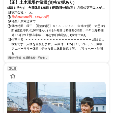
【正】土木現場作業員(資格支援あり)
経験を活かす！年間休日125日！現場経験者歓迎！ 月収40万円以上が目
指せるお仕事です。
株式会社下田組
月給260,000円～550,000円
神奈川県南足柄市
勤務時間・曜日: 【勤務時間】 8：00～17：00 実働8時間 休憩1時
間 (残業月平均10時間あり) ※3か月間は時間外0時間、半年以降時間
外1ｈ/日の上限有半年～1年は休日出勤あり(振替代休あ...
仕事内容: ＝＝＝＝＝＝＝＝＝＝＝＝＝＝＝＝＝＝＝＝＝＝ 経験者大
歓迎です！人柄を重視します。 年間休日125日！リフレッシュ休暇、
アニバーサリー休暇で好きな日に休日確保！等、 プライベート時間
も...
固定時間制
交通費支給
昇給あり
正社員