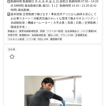
勤務時間 勤務曜日 月,火,水,木,金,土,日,祝祭日 勤務時間 07:00～14:20
(6.58時間) 最低勤務日数 週2日 【１】 勤務時間 14:10～21:20 (6.42
時間) 最低勤務...
基本情報 交替勤務で稼げます！事前見学アリだから納得＆安心して
お仕事スタート！冷暖房完備のキレイな環境で働きやすさバツグン！
未経験歓迎｜機械オペレーター｜大手企業｜長期｜日勤｜交替勤務｜
職場見学有｜...
制服あり
業界未経験者歓迎
長期
フリーター歓迎
社会保険あり
バイク通勤OK
学歴不問
車通勤OK
未経験者歓迎
週払いOK
ブランクOK
交通費支給
フルタイム歓迎
シフト制
日払いOK
履歴書不要
正社員