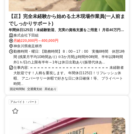
【正】完全未経験から始める土木現場作業員(一人前ま
でしっかりサポート)
年間休日125日！未経験歓迎、充実の資格支援をご用意！ 月収40万円以
上が目指せるお仕事です。
株式会社下田組
月給220,000円～400,000円
神奈川県南足柄市
勤務時間・曜日: 【勤務時間】 8：00～17：00 実働8時間 休憩1時
間 (残業月平均10時間あり) ※3か月間は時間外0時間、半年以降時間
外1ｈ/日の上限有半年～1年は休日出勤あり(振替代休あ...
仕事内容: ＝＝＝＝＝＝＝＝＝＝＝＝＝＝＝＝＝＝＝＝＝＝ 未経験者
大歓迎です！人柄を重視します。 年間休日125日！リフレッシュ休
暇、 アニバーサリー休暇で好きな日に休日確保！等、 プライベート
時間...
固定時間制
交通費支給
昇給あり
アルバイト・パート