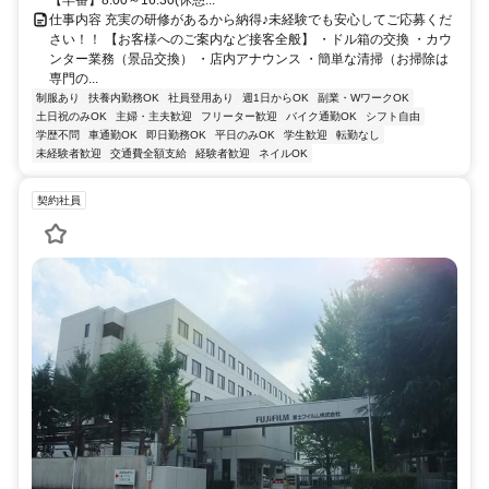
【早番】8:00～16:30(休憩...
仕事内容 充実の研修があるから納得♪未経験でも安心してご応募くだ
さい！！ 【お客様へのご案内など接客全般】 ・ドル箱の交換 ・カウ
ンター業務（景品交換） ・店内アナウンス ・簡単な清掃（お掃除は
専門の...
制服あり
扶養内勤務OK
社員登用あり
週1日からOK
副業・WワークOK
土日祝のみOK
主婦・主夫歓迎
フリーター歓迎
バイク通勤OK
シフト自由
学歴不問
車通勤OK
即日勤務OK
平日のみOK
学生歓迎
転勤なし
未経験者歓迎
交通費全額支給
経験者歓迎
ネイルOK
契約社員