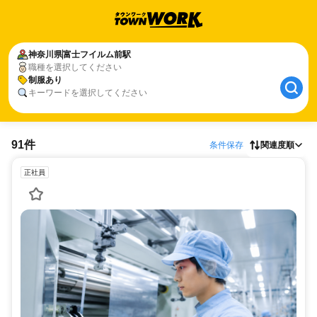
神奈川県
富士フイルム前駅
職種を選択してください
制服あり
キーワードを選択してください
91件
条件保存
関連度順
正社員