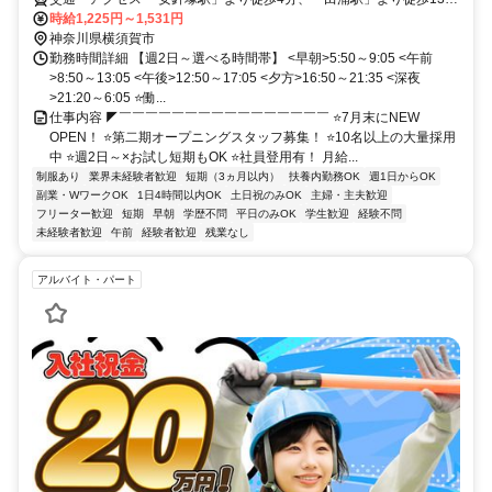
分、バス6分
時給1,225円～1,531円
神奈川県横須賀市
勤務時間詳細 【週2日～選べる時間帯】 <早朝>5:50～9:05 <午前
>8:50～13:05 <午後>12:50～17:05 <夕方>16:50～21:35 <深夜
>21:20～6:05 ⭐働...
仕事内容 ◤￣￣￣￣￣￣￣￣￣￣￣￣￣￣￣￣ ⭐7月末にNEW
OPEN！ ⭐第二期オープニングスタッフ募集！ ⭐10名以上の大量採用
中 ⭐週2日～×お試し短期もOK ⭐社員登用有！ 月給...
制服あり
業界未経験者歓迎
短期（3ヵ月以内）
扶養内勤務OK
週1日からOK
副業・WワークOK
1日4時間以内OK
土日祝のみOK
主婦・主夫歓迎
フリーター歓迎
短期
早朝
学歴不問
平日のみOK
学生歓迎
経験不問
未経験者歓迎
午前
経験者歓迎
残業なし
アルバイト・パート