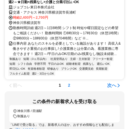
週2～★日勤×残業なし×介護と分業/日払いOK
ジョブコレ東日本株式会社
交通・アクセス 神奈川県横須賀市長浦町
時給2,400円～2,700円
神奈川県横須賀市
勤務時間詳細 週2日～1日8時間 シフト制 時短や曜日固定などの希望
もご相談ください！ 勤務時間例 ①8時30分～17時30分（休憩1時間）
②9時00分～18時00分（休憩704時間）など ※...
仕事内容 あなたのスキルを必要としている施設があります！ 高収入&
働きやすさ重視のお仕事探し! 介護業務とは分業の為、看護業務に専
念できます！ 週2日～/平日のみOK/日勤のみ/残業なし/施設未経験...
制服あり
短期（3ヵ月以内）
社員登用あり
主婦・主夫歓迎
フリーター歓迎
短期
シフト自由
学歴不問
平日のみOK
経験者歓迎
残業なし
週払いOK
即日払いOK
有資格者歓迎
研修あり
ブランクOK
交通費支給
長期歓迎
フルタイム歓迎
週2・3日からOK
前へ
次へ
1
2
この条件の新着求人を受け取る
神奈川県 / 田浦駅
制服あり
「LINEで受け取る」では、新着求人のほか、おすすめ情報なども配信しま