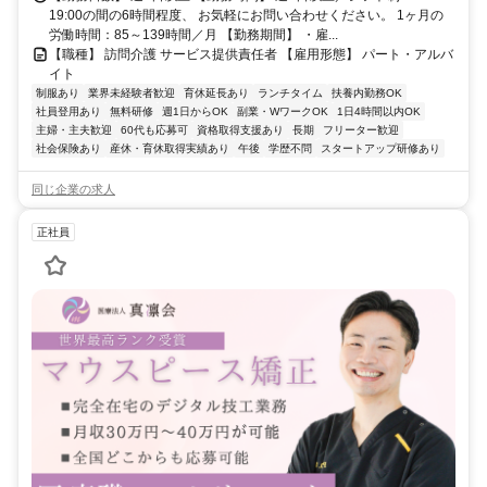
19:00の間の6時間程度、 お気軽にお問い合わせください。 1ヶ月の
労働時間：85～139時間／月 【勤務期間】 ・雇...
【職種】 訪問介護 サービス提供責任者 【雇用形態】 パート・アルバ
イト
制服あり
業界未経験者歓迎
育休延長あり
ランチタイム
扶養内勤務OK
社員登用あり
無料研修
週1日からOK
副業・WワークOK
1日4時間以内OK
主婦・主夫歓迎
60代も応募可
資格取得支援あり
長期
フリーター歓迎
社会保険あり
産休・育休取得実績あり
午後
学歴不問
スタートアップ研修あり
同じ企業の求人
正社員