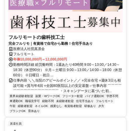
フルリモートの歯科技工士
完全フルリモ｜有資格で自宅から勤務！住宅手当あり
医療法人社団真凛会
フルリモート
年俸10,000,000円～12,000,000円
勤務時間詳細 総労働時間：1週あたり40時間 9:00～13:00／14:30～
18:30（休憩90分） ※月～土曜日 9:00～13:00／14:00～18:00（休憩
60分） ※日曜日・祝日 ...
仕事内容 ＼＼当院のアピールポイント／／ ⭐完全在宅 ⭐週休3日も相
談可能 ⭐賞与年4回 ⭐全国80医院以上の安定基盤 ✅仕事内容 ￣￣￣￣
￣￣￣￣￣￣￣￣￣￣￣￣￣ ・スキャンデータに基づいた初...
業界未経験者歓迎
副業・WワークOK
フリーター歓迎
バイク通勤OK
学歴不問
車通勤OK
職場見学可
経験不問
未経験者歓迎
住宅手当あり
フルリモート
午前
経験者歓迎
ネイルOK
残業なし
有資格者歓迎
研修あり
夕方
ブランクOK
育休あり
派遣社員