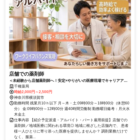
店舗での薬剤師
＜未経験から店舗薬剤師へ！安定×やりがいの医療現場でキャリアアッ
プ◎＞高年収で安定収入／未経験OK！店舗薬剤師としてキャリアを築け
千種薬局
る／多職種連携でスキルアップ＆やりがい◎
時給2,000円～2,500円
神奈川県横須賀市
勤務時間 残業月10ｈ以下 月～木・土:09時00分～18時00分（休憩60
分） 金:09時00分～12時00分 週40時間労働制 勤務曜日備考：月火水
木金土
仕事内容 【紹介予定派遣・アルバイト・パート雇用前提】店舗での
薬剤師／地域医療に関われる環境◎ 地域に根ざした店舗内で、 患者
様一人ひとりに寄り添った医療を提供しませんか？ 調剤業務だけで
なく、服薬...