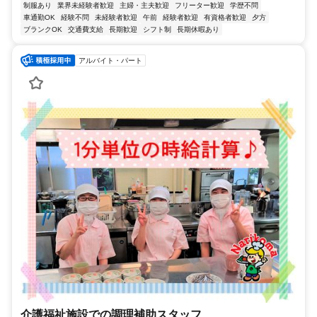
制服あり
業界未経験者歓迎
主婦・主夫歓迎
フリーター歓迎
学歴不問
車通勤OK
経験不問
未経験者歓迎
午前
経験者歓迎
有資格者歓迎
夕方
ブランクOK
交通費支給
長期歓迎
シフト制
長期休暇あり
アルバイト・パート
介護福祉施設での調理補助スタッフ