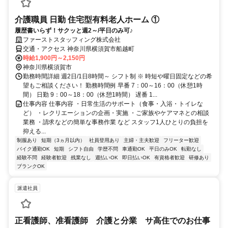
介護職員 日勤 住宅型有料老人ホーム ①
履歴書いらず！サクッと週2～/平日のみ可♪
ファーストスタッフィング株式会社
交通・アクセス 神奈川県横須賀市船越町
時給1,900円～2,150円
神奈川県横須賀市
勤務時間詳細 週2日/1日8時間～ シフト制 ※ 時短や曜日固定などの希
望もご相談ください！ 勤務時間例 早番 7：00～16：00（休憩1時
間） 日勤 9：00～18：00（休憩1時間） 遅番 1...
仕事内容 仕事内容 ・日常生活のサポート（食事・入浴・トイレな
ど） ・レクリエーションの企画・実施 ・ご家族やケアマネとの相談
業務 ・請求などの簡単な事務作業 など スタッフ1人ひとりの負担を
抑える...
制服あり
短期（3ヵ月以内）
社員登用あり
主婦・主夫歓迎
フリーター歓迎
バイク通勤OK
短期
シフト自由
学歴不問
車通勤OK
平日のみOK
転勤なし
経験不問
経験者歓迎
残業なし
週払いOK
即日払いOK
有資格者歓迎
研修あり
ブランクOK
派遣社員
正看護師、准看護師 介護と分業 サ高住でのお仕事