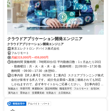
クラウドアプリケーション開発エンジニア
クラウドアプリケーション開発エンジニア
東京エレクトロン デバイス株式会社
フルリモート
月給319,000円～459,000円
勤務時間 実働時間：7時間30分/日 平均勤務日数：1ヶ月あたり20日
・勤務曜日：月・火・水・木・金 ・勤務時間： [1] 09:00～17:30 勤
務時間 ・09:00～17:30（休憩60...
仕事内容 【求人番号】 SE363 【ご案内】 スクエアプランニング株式
会社が保有する求人です。 紹介先企業様へ直接ご連絡されても対応
しかねますので、必ず本サイトからご応募ください。 【仕事内容】...
制服あり
学歴不問
車通勤OK
固定時間制
職場見学可
フルリモート
在宅OK
賞与あり
育休あり
交通費支給
社割あり
土日祝休み
アルバイト・パート