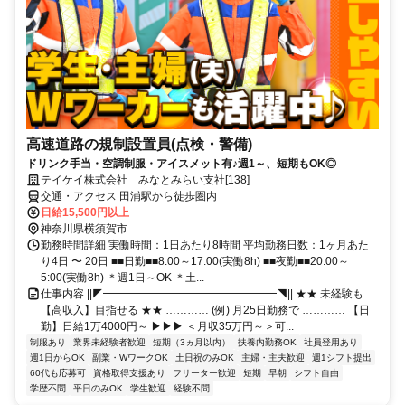
高速道路の規制設置員(点検・警備)
ドリンク手当・空調制服・アイスメット有♪週1～、短期もOK◎
テイケイ株式会社 みなとみらい支社[138]
交通・アクセス 田浦駅から徒歩圏内
日給15,500円以上
神奈川県横須賀市
勤務時間詳細 実働時間：1日あたり8時間 平均勤務日数：1ヶ月あた
り4日 〜 20日 ■■日勤■■8:00～17:00(実働8h) ■■夜勤■■20:00～
5:00(実働8h) ＊週1日～OK ＊土...
仕事内容 ||◤━━━━━━━━━━━━━━━━◥|| ★★ 未経験も
【高収入】目指せる ★★ ………… (例) 月25日勤務で ………… 【日
勤】日給1万4000円～ ▶▶▶ ＜月収35万円～＞可...
制服あり
業界未経験者歓迎
短期（3ヵ月以内）
扶養内勤務OK
社員登用あり
週1日からOK
副業・WワークOK
土日祝のみOK
主婦・主夫歓迎
週1シフト提出
60代も応募可
資格取得支援あり
フリーター歓迎
短期
早朝
シフト自由
学歴不問
平日のみOK
学生歓迎
経験不問