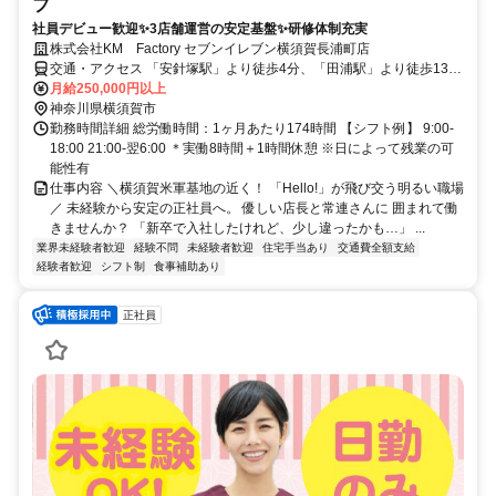
フ
社員デビュー歓迎✨3店舗運営の安定基盤✨研修体制充実
株式会社KM Factory セブンイレブン横須賀長浦町店
交通・アクセス 「安針塚駅」より徒歩4分、「田浦駅」より徒歩13
分、バス6分
月給250,000円以上
神奈川県横須賀市
勤務時間詳細 総労働時間：1ヶ月あたり174時間 【シフト例】 9:00-
18:00 21:00-翌6:00 ＊実働8時間＋1時間休憩 ※日によって残業の可
能性有
仕事内容 ＼横須賀米軍基地の近く！ 「Hello!」が飛び交う明るい職場
／ 未経験から安定の正社員へ。 優しい店長と常連さんに 囲まれて働
きませんか？ 「新卒で入社したけれど、少し違ったかも…」 ...
業界未経験者歓迎
経験不問
未経験者歓迎
住宅手当あり
交通費全額支給
経験者歓迎
シフト制
食事補助あり
正社員