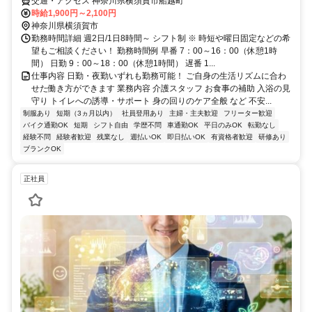
交通・アクセス 神奈川県横須賀市船越町
時給1,900円～2,100円
神奈川県横須賀市
勤務時間詳細 週2日/1日8時間～ シフト制 ※ 時短や曜日固定などの希
望もご相談ください！ 勤務時間例 早番 7：00～16：00（休憩1時
間） 日勤 9：00～18：00（休憩1時間） 遅番 1...
仕事内容 日勤・夜勤いずれも勤務可能！ ご自身の生活リズムに合わ
せた働き方ができます 業務内容 介護スタッフ お食事の補助 入浴の見
守り トイレへの誘導・サポート 身の回りのケア全般 など 不安...
制服あり
短期（3ヵ月以内）
社員登用あり
主婦・主夫歓迎
フリーター歓迎
バイク通勤OK
短期
シフト自由
学歴不問
車通勤OK
平日のみOK
転勤なし
経験不問
経験者歓迎
残業なし
週払いOK
即日払いOK
有資格者歓迎
研修あり
ブランクOK
正社員