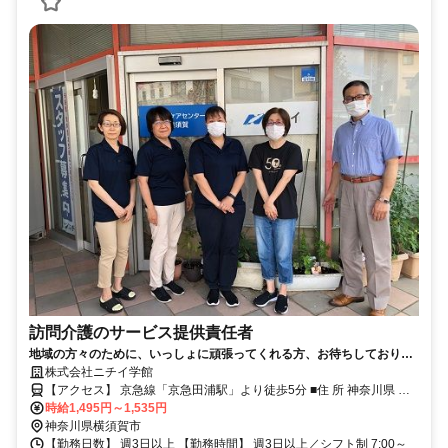
訪問介護のサービス提供責任者
地域の方々のために、いっしょに頑張ってくれる方、お待ちしておりま
す！
株式会社ニチイ学館
【アクセス】 京急線「京急田浦駅」より徒歩5分 ■住 所 神奈川県 横
須賀市 船越町1丁目56廣瀬ﾋﾞﾙ1階101号室 ■アクセス 京急線「京急田
時給1,495円～1,535円
浦駅」より徒歩5分
神奈川県横須賀市
【勤務日数】 週3日以上 【勤務時間】 週3日以上／シフト制 7:00～