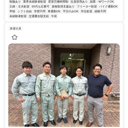
制服あり
業界未経験者歓迎
変形労働時間制
社員登用あり
副業・WワークOK
主婦・主夫歓迎
60代も応募可
資格取得支援あり
フリーター歓迎
バイク通勤OK
早朝
シフト自由
学歴不問
車通勤OK
平日のみOK
学生歓迎
経験不問
未経験者歓迎
交通費全額支給
午前
派遣社員