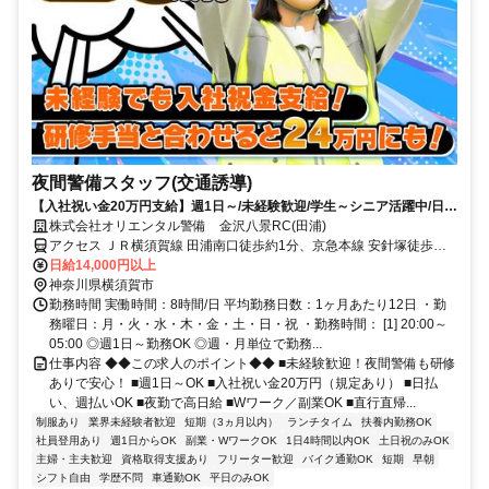
夜間警備スタッフ(交通誘導)
【入社祝い金20万円支給】週1日～/未経験歓迎/学生～シニア活躍中/日払
い・週払いOK/履歴書不要！
株式会社オリエンタル警備 金沢八景RC(田浦)
アクセス ＪＲ横須賀線 田浦南口徒歩約1分、京急本線 安針塚徒歩約
15分、京急本線 京急田浦徒歩約22分 (面接地/金沢八景リクルートセ
日給14,000円以上
ンター)神奈川県横浜市金沢区瀬戸１７－２ ２０２号
神奈川県横須賀市
勤務時間 実働時間：8時間/日 平均勤務日数：1ヶ月あたり12日 ・勤
務曜日：月・火・水・木・金・土・日・祝 ・勤務時間： [1] 20:00～
05:00 ◎週1日～勤務OK ◎週・月単位で勤務...
仕事内容 ◆◆この求人のポイント◆◆ ■未経験歓迎！夜間警備も研修
ありで安心！ ■週1日～OK ■入社祝い金20万円（規定あり） ■日払
い、週払いOK ■夜勤で高日給 ■Wワーク／副業OK ■直行直帰...
制服あり
業界未経験者歓迎
短期（3ヵ月以内）
ランチタイム
扶養内勤務OK
社員登用あり
週1日からOK
副業・WワークOK
1日4時間以内OK
土日祝のみOK
主婦・主夫歓迎
資格取得支援あり
フリーター歓迎
バイク通勤OK
短期
早朝
シフト自由
学歴不問
車通勤OK
平日のみOK