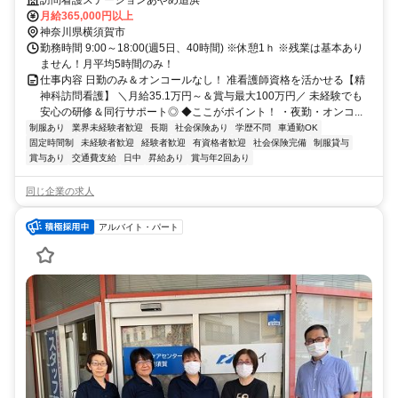
月給365,000円以上
神奈川県横須賀市
勤務時間 9:00～18:00(週5日、40時間) ※休憩1ｈ ※残業は基本あり
ません！月平均5時間のみ！
仕事内容 日勤のみ＆オンコールなし！ 准看護師資格を活かせる【精
神科訪問看護】 ＼月給35.1万円～＆賞与最大100万円／ 未経験でも
安心の研修＆同行サポート◎ ◆ここがポイント！ ・夜勤・オンコ...
制服あり
業界未経験者歓迎
長期
社会保険あり
学歴不問
車通勤OK
固定時間制
未経験者歓迎
経験者歓迎
有資格者歓迎
社会保険完備
制服貸与
賞与あり
交通費支給
日中
昇給あり
賞与年2回あり
同じ企業の求人
アルバイト・パート