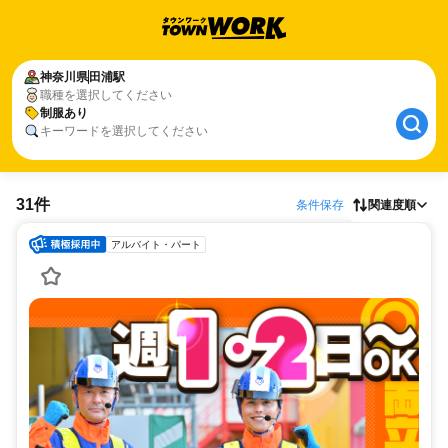
神奈川県
田浦駅
職種を選択してください
制服あり
キーワードを選択してください
31件
条件保存
関連度順
アルバイト・パート