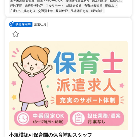
業界未経験者歓迎
副業・WワークOK
資格取得支援あり
固定時間制
転勤なし
経験不問
未経験者歓迎
フルリモート
経験者歓迎
有資格者歓迎
研修あり
在宅OK
賞与あり
交通費支給
長期歓迎
長期休暇あり
服装自由
派遣社員
小規模認可保育園の保育補助スタッフ