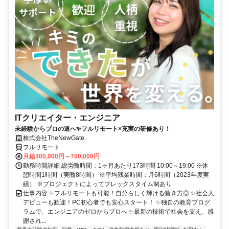
ITクリエイター・エンジニア
未経験からプロの道へ✨フルリモート×充実の研修あり！
株式会社TheNewGate
フルリモート
月給300,000円～700,000円
勤務時間詳細 総労働時間：1ヶ月あたり173時間 10:00～19:00 ※休
憩時間1時間（実働8時間） ※平均残業時間：月6時間（2023年度実
績） ※プロジェクトによってフレックスタイム制あり
仕事内容 ✨フルリモートも可能！自分らしく輝ける働き方◎ ✨社会人
デビューも歓迎！PC初心者でも安心スタート！ ✨独自の教育プログ
ラムで、エンジニアのゼロからプロへ ✨最新の技術で社会を支え、感
謝され...