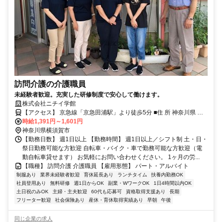
訪問介護の介護職員
未経験者歓迎。充実した研修制度で安心して働けます。
株式会社ニチイ学館
【アクセス】 京急線「京急田浦駅」より徒歩5分 ■住 所 神奈川県 横
須賀市 船越町1丁目56廣瀬ﾋﾞﾙ1階101号室 ■アクセス 京急線「京急田
時給1,391円～1,601円
浦駅」より徒歩5分
神奈川県横須賀市
【勤務日数】 週1日以上 【勤務時間】 週1日以上／シフト制 土・日・
祭日勤務可能な方歓迎 自転車・バイク・車で勤務可能な方歓迎（電
動自転車貸せます） お気軽にお問い合わせください。 1ヶ月の労...
【職種】 訪問介護 介護職員 【雇用形態】 パート・アルバイト
制服あり
業界未経験者歓迎
育休延長あり
ランチタイム
扶養内勤務OK
社員登用あり
無料研修
週1日からOK
副業・WワークOK
1日4時間以内OK
土日祝のみOK
主婦・主夫歓迎
60代も応募可
資格取得支援あり
長期
フリーター歓迎
社会保険あり
産休・育休取得実績あり
早朝
午後
同じ企業の求人