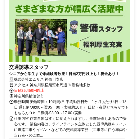
交通誘導スタッフ
シニアから学生まで未経験者歓迎！日当2万円以上も！祝金あり！
株式会社エムサス 神奈川支店
アクセス 神奈川県横須賀市周辺 ※勤務地多数
日給25,450円以上
神奈川県横須賀市
勤務時間 実働時間：10時間/日 平均勤務日数：1ヶ月あたり4日～18
日 通し例/08:00～翌05：00（実働約10ｈ） 日勤・夜勤どちらかでも
もちろんＯＫ 日勤例/08:00～17:00 (実働...
仕事内容 作業自体はすぐに覚えられますし、事前研修もあるので安
心です。 業務内容は、ライフラインを主体とした誘導業務をメイン
に道路工事やイベントなどでの交通誘導業務 （工事等に伴う車両や
歩行者へのご案...