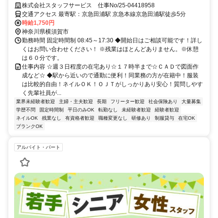
Ｄで図面作成など☆
株式会社スタッフサービス 仕事No/25-04418958
交通アクセス 最寄駅：京急田浦駅 京急本線京急田浦駅徒歩5分
時給1,750円
神奈川県横須賀市
勤務時間 固定時間制 08:45～17:30 ◆開始日はご相談可能です！詳し
くはお問い合わせください！ ※残業はほとんどありません。※休憩
は６０分です。
仕事内容 ☆週３日程度の在宅あり☆１７時半まで☆ＣＡＤで図面作
成など☆ ◆駅から近いので通勤に便利！同業務の方が在籍中！服装
は比較的自由！ネイルＯＫ！ＯＪＴがしっかりあり安心！質問しやす
く先輩社員が...
業界未経験者歓迎
主婦・主夫歓迎
長期
フリーター歓迎
社会保険あり
大量募集
学歴不問
固定時間制
平日のみOK
転勤なし
未経験者歓迎
経験者歓迎
ネイルOK
残業なし
有資格者歓迎
職種変更なし
研修あり
制服貸与
在宅OK
ブランクOK
アルバイト・パート