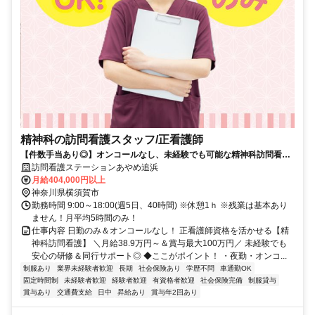
精神科の訪問看護スタッフ/正看護師
【件数手当あり◎】オンコールなし、未経験でも可能な精神科訪問看護
ステーション。正看護師募集
訪問看護ステーションあやめ追浜
月給404,000円以上
神奈川県横須賀市
勤務時間 9:00～18:00(週5日、40時間) ※休憩1ｈ ※残業は基本あり
ません！月平均5時間のみ！
仕事内容 日勤のみ＆オンコールなし！ 正看護師資格を活かせる【精
神科訪問看護】 ＼月給38.9万円～＆賞与最大100万円／ 未経験でも
安心の研修＆同行サポート◎ ◆ここがポイント！ ・夜勤・オンコ...
制服あり
業界未経験者歓迎
長期
社会保険あり
学歴不問
車通勤OK
固定時間制
未経験者歓迎
経験者歓迎
有資格者歓迎
社会保険完備
制服貸与
賞与あり
交通費支給
日中
昇給あり
賞与年2回あり