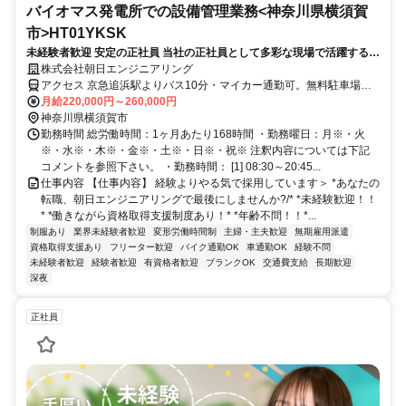
バイオマス発電所での設備管理業務<神奈川県横須賀
市>HT01YKSK
未経験者歓迎 安定の正社員 当社の正社員として多彩な現場で活躍する
無期雇用派遣 での募集です。
株式会社朝日エンジニアリング
アクセス 京急追浜駅よりバス10分・マイカー通勤可。無料駐車場
有・バイク、自転車、車通勤OK
月給220,000円～260,000円
神奈川県横須賀市
勤務時間 総労働時間：1ヶ月あたり168時間 ・勤務曜日：月※・火
※・水※・木※・金※・土※・日※・祝※ 注釈内容については下記
コメントを参照下さい。 ・勤務時間： [1] 08:30～20:45...
仕事内容 【仕事内容】 経験よりやる気で採用しています＞ *あなたの
転職、朝日エンジニアリングで最後にしませんか?/* *未経験歓迎！！
* *働きながら資格取得支援制度あり！* *年齢不問！！*...
制服あり
業界未経験者歓迎
変形労働時間制
主婦・主夫歓迎
無期雇用派遣
資格取得支援あり
フリーター歓迎
バイク通勤OK
車通勤OK
経験不問
未経験者歓迎
経験者歓迎
有資格者歓迎
ブランクOK
交通費支給
長期歓迎
深夜
正社員