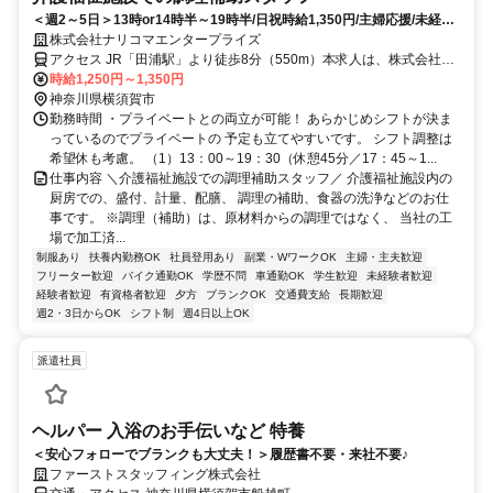
＜週2～5日＞13時or14時半～19時半/日祝時給1,350円/主婦応援/未経験
OK/調理アシスタント
株式会社ナリコマエンタープライズ
アクセス JR「田浦駅」より徒歩8分（550m）本求人は、株式会社ナ
リコマホールディングスのグループ企業である『株式会社ナリコマエ
時給1,250円～1,350円
ンタープライズ』での雇用となります。 なお、勤務地は請負先施設
神奈川県横須賀市
となり、請負業務での就業となります。
勤務時間 ・プライベートとの両立が可能！ あらかじめシフトが決ま
っているのでプライベートの 予定も立てやすいです。 シフト調整は
希望休も考慮。 （1）13：00～19：30（休憩45分／17：45～1...
仕事内容 ＼介護福祉施設での調理補助スタッフ／ 介護福祉施設内の
厨房での、盛付、計量、配膳、 調理の補助、食器の洗浄などのお仕
事です。 ※調理（補助）は、原材料からの調理ではなく、 当社の工
場で加工済...
制服あり
扶養内勤務OK
社員登用あり
副業・WワークOK
主婦・主夫歓迎
フリーター歓迎
バイク通勤OK
学歴不問
車通勤OK
学生歓迎
未経験者歓迎
経験者歓迎
有資格者歓迎
夕方
ブランクOK
交通費支給
長期歓迎
週2・3日からOK
シフト制
週4日以上OK
派遣社員
ヘルパー 入浴のお手伝いなど 特養
＜安心フォローでブランクも大丈夫！＞履歴書不要・来社不要♪
ファーストスタッフィング株式会社