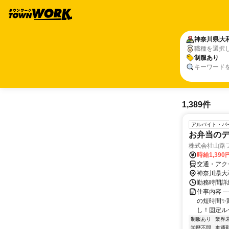
神奈川県
大
職種を選択
制服あり
キーワード
1,389件
アルバイト・パ
お弁当の
株式会社山路
時給1,390
交通・アク
神奈川県大
勤務時間詳細
仕事内容 ─
の短時間✨
し！固定ルー
制服あり
業界
学歴不問
車通勤