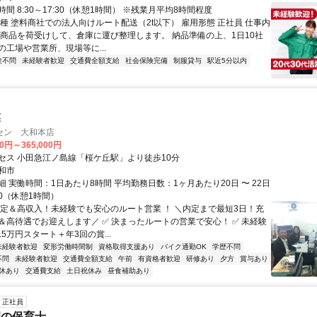
間 8:30～17:30（休憩1時間） ※残業月平均8時間程度
職種 塗料商社での法人向けルート配送（2t以下） 雇用形態 正社員 仕事内
扱商品を荷受けして、倉庫に運び整理します。 納品準備の上、1日10社
の工場や営業所、現場等に...
験不問
未経験者歓迎
交通費全額支給
社会保険完備
制服貸与
駅近5分以内
業
セン 大和本店
00円～365,000円
セス 小田急江ノ島線「桜ケ丘駅」より徒歩10分
和市
 実働時間：1日あたり8時間 平均勤務日数：1ヶ月あたり20日 〜 22日
:30（休憩1時間）
安定＆高収入！未経験でも安心のルート営業 ！ ＼内定まで最短3日！充
＆高待遇でお迎えします／ ✅ 決まったルートの営業で安心！ ✅ 未経験
.5万円スタート＋年3回の賞...
未経験者歓迎
変形労働時間制
資格取得支援あり
バイク通勤OK
学歴不問
不問
未経験者歓迎
交通費全額支給
午前
有資格者歓迎
研修あり
夕方
賞与あり
休あり
交通費支給
土日祝休み
昼食補助あり
正社員
園の保育士