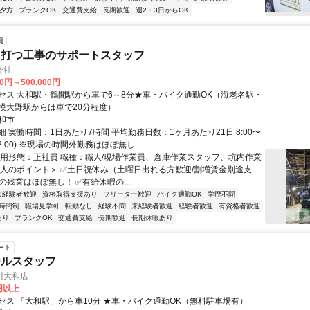
夕方
ブランクOK
交通費支給
長期歓迎
週2・3日からOK
員
を打つ工事のサポートスタッフ
会社
00円～500,000円
セス 大和駅・鶴間駅から車で6～8分★車・バイク通勤OK（海老名駅・
模大野駅からは車で20分程度）
和市
 実働時間：1日あたり7時間 平均勤務日数：1ヶ月あたり21日 8:00〜
休憩2:00) ※現場の時間外勤務はほぼ無し
雇用形態：正社員 職種：職人/現場作業員、倉庫作業スタッフ、坑内作業
求人のポイント＞ ✅土日祝休み（土曜日出れる方歓迎/割増賃金別途支
の残業はほぼ無し！ ✅有給休暇の...
未経験者歓迎
資格取得支援あり
フリーター歓迎
バイク通勤OK
学歴不問
時間制
職場見学可
転勤なし
経験不問
未経験者歓迎
経験者歓迎
有資格者歓迎
あり
ブランクOK
交通費支給
長期歓迎
長期休暇あり
ート
ールスタッフ
川大和店
0円以上
セス 「大和駅」から車10分 ★車・バイク通勤OK（無料駐車場有）