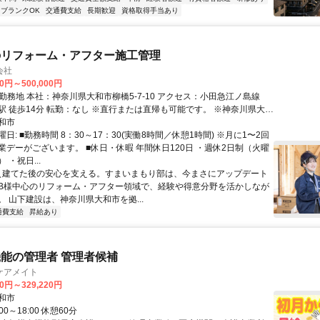
ブランクOK
交通費支給
長期歓迎
資格取得手当あり
のリフォーム・アフター施工管理
会社
00円～500,000円
転勤：なし ※直行または直帰も可能です。 ※神奈川県大和
面や湘南エリアへのアクセスもしやすい立地です。 【UIターン歓
和市
からの転職や転居を伴う入社についても、できる限りサポートしたいと
日: ■勤務時間 8：30～17：30(実働8時間／休憩1時間) ※月に1〜2回
す。 タイミングや空き状況によっては、家賃3万円で入居可能な賃貸物
業デーがございます。 ■休日・休暇 年間休日120日 ・週休2日制（火曜
できる場合があります。 また、転居が必要な場合は、引っ越し費用の
 ・祝日...
ございます。 詳細は状況により異なりますので、まずはお気軽にご相
 ＼建てた後の安心を支える。すまいまもり部は、今まさにアップデート
。
OB様中心のリフォーム・アフター領域で、経験や得意分野を活かしなが
。 山下建設は、神奈川県大和市を拠...
通費支給
昇給あり
能の管理者 管理者候補
ケアメイト
20円～329,220円
和市
00～18:00 休憩60分