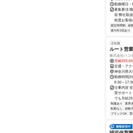
勤務曜日・時
募集要項 
容 弊社取
程度お客様
固定時間制
経
賞与年2回あり
正社員
ルート営
株式会社ハコ
月給265,0
交通・アク
神奈川県大
勤務時間詳細
8:30～17
仕事内容 
実サポート
でも月給26
制服あり
業界
転勤なし
経験
ブランクOK
育
認可保育