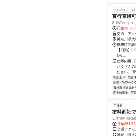
アルバイト・パ
直行直帰
SUWAセキュ
日給10,30
交通・アク
神奈川県大
勤務時間詳細
【日勤】8:0
OK ...
仕事内容 
たくさんの
ださい。 警
制服あり
業界
副業・WワークO
資格取得支援あ
固定時間制
平
正社員
塗料商社で
日本塗料販売
月給251,5
交通アクセ
神奈川県大