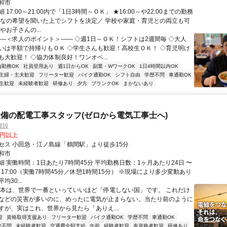
和市
 17:00～21:00内で「1日3時間～ＯＫ」 ★16:00～や22:00までの勤務
んなの希望を聞いた上でシフトを決定／ 学校や家庭・育児との両立も可
やお子さんの...
――＜求人のポイント＞―― ◇週1日～ＯＫ！シフトは2週間毎 ◇大人
いは半額で持帰りもＯＫ ◇学生さんも歓迎！高校生ＯＫ！ ◇育児明け
も大歓迎！ ◇協力体制良好！ワンオペ...
内勤務OK
社員登用あり
週1日からOK
副業・WワークOK
1日4時間以内OK
主婦・主夫歓迎
フリーター歓迎
バイク通勤OK
シフト自由
学歴不問
車通勤OK
生歓迎
未経験者歓迎
研修あり
夕方
ブランクOK
まかないあり
備の配電工事スタッフ(ゼロから電気工事士へ)
電設
0円以上
セス 小田急・江ノ島線「鶴間駅」より徒歩15分
和市
細 実働時間：1日あたり7時間45分 平均勤務日数：1ヶ月あたり24日 〜
00～17:00（実働7時間45分／休憩1時間15分） ※現場により多少変動あり
30...
日本は、世界で一番といっていいほど「停電しない国」です。 これだけ
などの災害が多いのに、めったに電気が止まらない。当たり前のように
すが、実はこれ、世界から見たら「ありえ...
迎
資格取得支援あり
フリーター歓迎
バイク通勤OK
学歴不問
車通勤OK
験不問
未経験者歓迎
交通費全額支給
午前
経験者歓迎
有資格者歓迎
研修あり