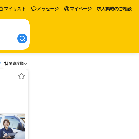
マイリスト
メッセージ
マイページ
求人掲載のご相談
存
関連度順