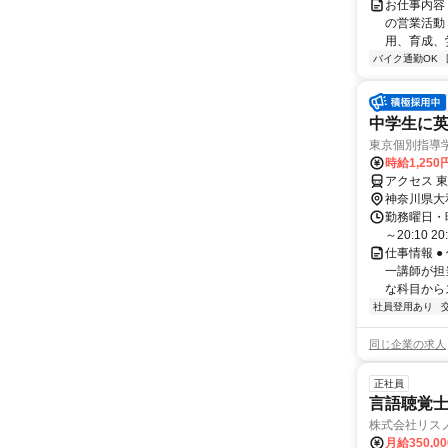
お仕事内容
の営業活動
用、育成、労
バイク通勤OK
中学生に英
東京個別指導
時給1,250
アクセス 
神奈川県大
勤務曜日・時間
～20:10 2
仕事情報 
一講師が担
な科目からス
社員登用あり
同じ企業の求人
正社員
言語聴覚士
株式会社リス
月給350,0