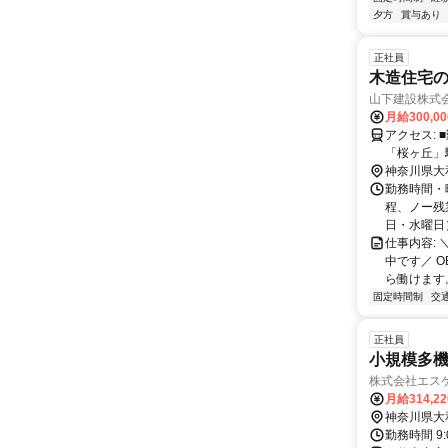
夕方
賞与あり
正社員
木造住宅
山下建設株式
月給300,0
アクセス: ■勤務地 本社：神奈川県大和市柳橋5-7-10 アクセス：小田急江ノ島線
「桜ヶ丘」駅 徒歩14分 
市は、都心方
神奈川県大
迎】 県外
勤務時間・曜
考えていま
程、ノー残
件をご案内
日・水曜日）
一部補助も
仕事内容:
談ください
中です／ 
ら働けます
固定時間制
交
正社員
小規模多機
株式会社エス
月給314,2
神奈川県大
勤務時間 9: