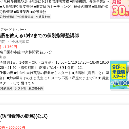
 小規模多機能型居宅介護における管理者業務 ■医療機関、介護事業所へ
 ■人員管理や収支管理 ■事業所内ミーティング、研修の開催 ■職員の採
務管理 ■送迎業務 ■介護業務...
固定時間制
社会保険完備
交通費支給
アルバイト・パート
語を教える1対2までの個別指導塾講師
学院 中央林間教室
円～1,760円
東急田園都市線 中央林間駅 徒歩2分
和市
 週1日、1授業～OK 〈コマ割〉 15:50～17:10 17:20～18:40 18:50
0:20～21:40 〈講習期間〉 夏期：7/14～8/31 冬期：12...
● 仕事内容 ■中学生向け英語の授業からスタート ■担当制（科目ごとに同
当） ■大学帰りそのまま先生に！ スーツ不要！私服のままでOK★ 得意
タートして 慣れてき...
交通費支給
シフト制
履歴書不要
(訪問看護の勤務)(公式)
ノ
00円～500,000円