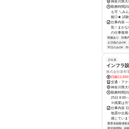
神奈川県大
勤務時間詳細
も可 ＼み
能◎★ 試験
仕事内容 
気！まかな
の仕事復帰
制服あり
扶養
土日祝のみOK
平日のみOK
学
正社員
インフラ設
株式会社新和
日給12,80
交通・アク
神奈川県大
勤務時間詳
25日 8:
※残業は月平均
仕事内容 
地震や台風
感じていま
業界未経験者歓
固定時間制
経