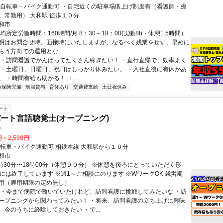
ク通勤可 ・自宅近くの駐車場借上げ制度有（看護師・療
法士ともに。常勤用） 大和駅 徒歩１０分
和市
均所定労働時間：160時間/月 8：30～18：00(実働8h・休憩1.5時間）
明はお問合せ時、面接時にいたしますが、なるべく残業をせず、早めに
う方向での運用とな...
 ・訪問看護でがんばってたくさん稼ぎたい！ ・直行直帰で、効率よく
 ・土曜日、日曜日、祝日はしっかり休みたい。 ・入社直後に有休があ
 ・時間有給も助かる！ ・...
会保険完備
制服貸与
育休あり
交通費支給
土日祝休み
ート
ート言語聴覚士(オープニング)
ノ
円～2,500円
交通手段 自転車・バイク通勤可 相鉄本線 大和駅から１０分
和市
8時30分〜18時00分（休憩９０分） ※休憩を後ろにとっていただく形
半には終了しています ※週1～ご相談にのります ※WワークOK 就労期
用（雇用期限の定め無し）
 ・今まで病院で働いていたけれど、訪問看護に挑戦してみたいな ・訪
ープニングから関わってみたい！ ・将来、訪問看護の立ち上げに興味
、今のうちに経験しておきたい ・で...