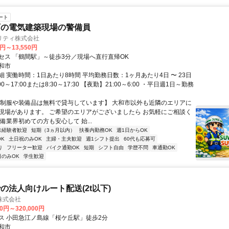
ート
可の電気建築現場の警備員
リティ株式会社
0円～13,550円
セス 「鶴間駅」～徒歩3分／現場へ直行直帰OK
和市
 実働時間：1日あたり8時間 平均勤務日数：1ヶ月あたり4日 〜 23日
0～17:00または8:30～17:30 【夜勤】21:00～6:00 ・平日週1日～勤務
【制服や装備品は無料で貸与しています】 大和市以外も近隣のエリアに
現場があります。 ご希望のエリアがございましたら お気軽にご相談く
備業界初めての方も安心して 始...
未経験者歓迎
短期（3ヵ月以内）
扶養内勤務OK
週1日からOK
K
土日祝のみOK
主婦・主夫歓迎
週1シフト提出
60代も応募可
り
フリーター歓迎
バイク通勤OK
短期
シフト自由
学歴不問
車通勤OK
日のみOK
学生歓迎
の法人向けルート配送(2t以下)
株式会社
00円～320,000円
ス 小田急江ノ島線「桜ケ丘駅」徒歩2分
和市