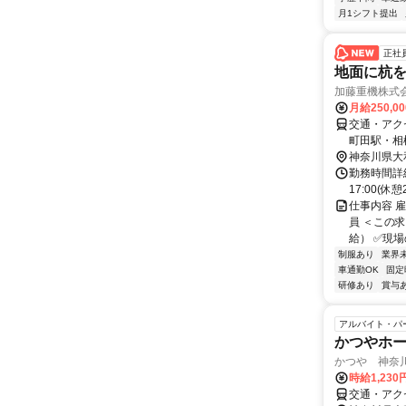
月1シフト提出
正社
地面に杭
加藤重機株式
月給250,0
交通・アク
町田駅・相
神奈川県大
勤務時間詳細
17:00(
仕事内容 
員 ＜この
給） ✅現場
制服あり
業界
車通勤OK
固定
研修あり
賞与
アルバイト・パ
かつやホ
かつや 神奈
時給1,23
交通・アク