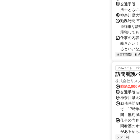
交通手段 ・自転車・バイ
神奈川県大
勤務時間 平
※詳細な説
帰宅してもら
仕事の内容
働きたい！
るといいな。
固定時間制
社
アルバイト・パ
訪問看護パ
株式会社リス
時給2,000
神奈川県大
勤務時間 
で、17時
間：無期雇
仕事の内容
問看護のオ
があるから
シフト制