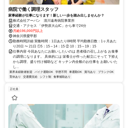
病院で働く調理スタッフ
家事経験が仕事になります！新しい一歩を踏み出しませんか？
株式会社アーバン 清川遠寿病院事業所
交通・アクセス 「伊勢原大山IC」から車で24分
月給196,000円以上
神奈川県愛甲郡
勤務時間詳細 実働時間：1日あたり8時間 平均勤務日数：1ヶ月あた
り20日 〜 21日 ①5：15～14：15 ② 10：15～19：15
仕事内容 今回あなたにお願いしたいのは 患者様の召し上がる お食事
の調理になります。 具体的には 栄養士が作った献立にそって 下拵え
から調理、盛り付け補助など キッチン内全般のお仕事を お願いいた
し...
業界未経験者歓迎
バイク通勤OK
学歴不問
車通勤OK
賞与あり
ブランクOK
育休あり
交通費支給
シフト制
食事補助あり
正社員