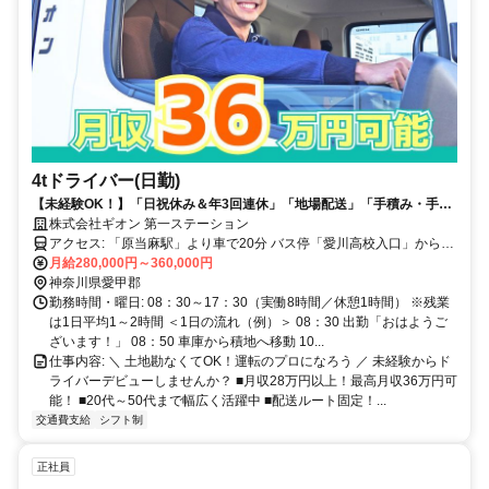
4tドライバー(日勤)
【未経験OK！】「日祝休み＆年3回連休」「地場配送」「手積み・手降
ろしなし」◆”運転”でマイペースに稼ごう！
株式会社ギオン 第一ステーション
アクセス: 「原当麻駅」より車で20分 バス停「愛川高校入口」から徒
歩2分 ※転勤なし ※車通勤OK（駐車場完備） ※交通費支給（規定あ
月給280,000円～360,000円
り）
神奈川県愛甲郡
勤務時間・曜日: 08：30～17：30（実働8時間／休憩1時間） ※残業
は1日平均1～2時間 ＜1日の流れ（例）＞ 08：30 出勤「おはようご
ざいます！」 08：50 車庫から積地へ移動 10...
仕事内容: ＼ 土地勘なくてOK！運転のプロになろう ／ 未経験からド
ライバーデビューしませんか？ ■月収28万円以上！最高月収36万円可
能！ ■20代～50代まで幅広く活躍中 ■配送ルート固定！...
交通費支給
シフト制
正社員