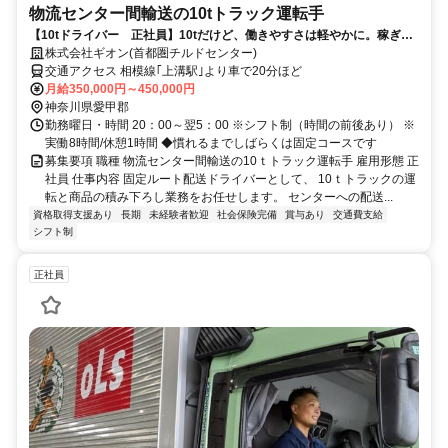
物流センター間輸送の10tトラック運転手
【10tドライバー 正社員】10tだけど、働きやすさは軽やかに。稼ぎは
重ためでOK！
株式会社ギオン(首都圏チルドセンター)
交通アクセス 相模線｢上溝駅｣より車で20分ほど
月給350,000円～450,000円
神奈川県愛甲郡
勤務曜日・時間 20：00～翌5：00 ※シフト制（時間の前後あり） ※
実働8時間/休憩1時間 ◆慣れるまでしばらくは固定コースです
募集要項 職種 物流センター間輸送の10ｔトラック運転手 雇用形態 正
社員 仕事内容 固定ルート配送ドライバーとして、 10ｔトラックの運
転と商品の積み下ろし業務をお任せします。 センターへの配送...
資格取得支援あり
長期
未経験者歓迎
社会保険完備
賞与あり
交通費支給
シフト制
正社員