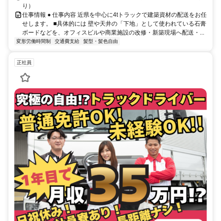
り）
仕事情報 ● 仕事内容 近県を中心に4tトラックで建築資材の配送をお任
せします。 ■具体的には 壁や天井の「下地」として使われている石膏
ボードなどを、オフィスビルや商業施設の改修・新築現場へ配送・...
変形労働時間制
交通費支給
髪型・髪色自由
正社員