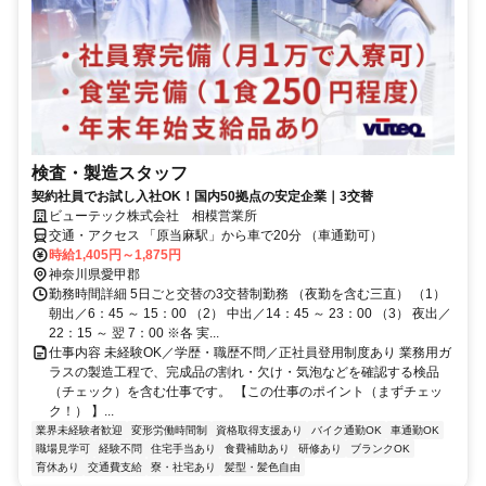
検査・製造スタッフ
契約社員でお試し入社OK！国内50拠点の安定企業｜3交替
ビューテック株式会社 相模営業所
交通・アクセス 「原当麻駅」から車で20分 （車通勤可）
時給1,405円～1,875円
神奈川県愛甲郡
勤務時間詳細 5日ごと交替の3交替制勤務 （夜勤を含む三直） （1）
朝出／6：45 ～ 15：00 （2） 中出／14：45 ～ 23：00 （3） 夜出／
22：15 ～ 翌 7：00 ※各 実...
仕事内容 未経験OK／学歴・職歴不問／正社員登用制度あり 業務用ガ
ラスの製造工程で、完成品の割れ・欠け・気泡などを確認する検品
（チェック）を含む仕事です。 【この仕事のポイント（まずチェッ
ク！） 】...
業界未経験者歓迎
変形労働時間制
資格取得支援あり
バイク通勤OK
車通勤OK
職場見学可
経験不問
住宅手当あり
食費補助あり
研修あり
ブランクOK
育休あり
交通費支給
寮・社宅あり
髪型・髪色自由