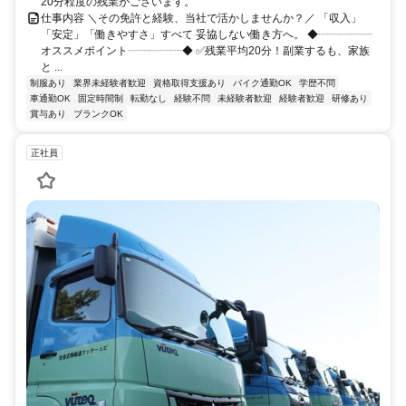
20分程度の残業がございます。
仕事内容 ＼その免許と経験、当社で活かしませんか？／ 「収入」
「安定」「働きやすさ」すべて 妥協しない働き方へ。 ◆┈┈┈┈┈
オススメポイント┈┈┈┈┈◆ ✅残業平均20分！副業するも、家族
と ...
制服あり
業界未経験者歓迎
資格取得支援あり
バイク通勤OK
学歴不問
車通勤OK
固定時間制
転勤なし
経験不問
未経験者歓迎
経験者歓迎
研修あり
賞与あり
ブランクOK
正社員