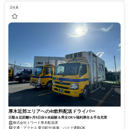
正社員
厚木近郊エリアへの4t飲料配送ドライバー
日勤＆近距離✨月9日休✨未経験＆男女OK✨福利厚生＆手当充実
株式会社トワード厚木配送課
交通・アクセス 愛川町中津/車・バイク通勤OK