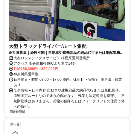
大型トラックドライバー/ルート集配
正社員募集｜経験不問｜自動車や建機部品の納品代行または集配業務が
仕事｜不規則勤務なし
大友ロジスティクスサービス 相模原愛川営業所
アクセス 圏央道相模原ICより車で14分
月給286,300円～380,000円
神奈川県愛甲郡
勤務曜日・時間 08:00～17:00 ※内、休憩1h・実働8h ※早出・残業
あり
仕事情報 ● 仕事内容 自動車や建機部品の納品代行または集配業務。
原則固定ルートなので迷う心配がなく、残業も法定範囲を遵守し、不
規則勤務はありません。荷物の積降ろしはフォークリフトの使用で体
への負担...
固定時間制
正社員