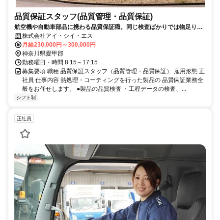
品質保証スタッフ(品質管理・品質保証)
航空機や自動車部品に携わる品質保証職。同じ検査ばかりでは物足りな
いあなたにお勧めです。
株式会社アイ・シイ・エス
月給230,000円～300,000円
神奈川県愛甲郡
勤務曜日・時間 8:15～17:15
募集要項 職種 品質保証スタッフ（品質管理・品質保証） 雇用形態 正
社員 仕事内容 熱処理・コーティングを行った製品の 品質保証業務全
般をお任せします。 ●製品の品質検査 ・工程データの検査、...
シフト制
正社員