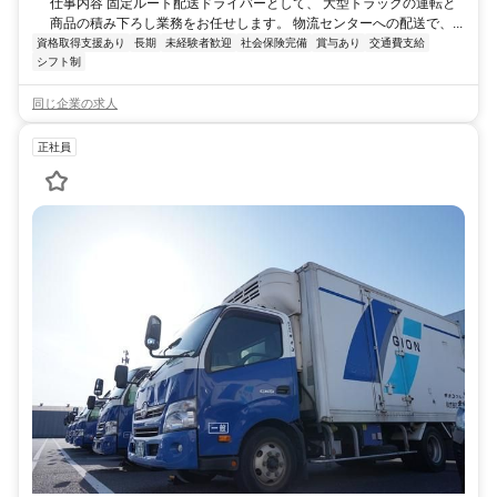
仕事内容 固定ルート配送ドライバーとして、 大型トラックの運転と
商品の積み下ろし業務をお任せします。 物流センターへの配送で、...
資格取得支援あり
長期
未経験者歓迎
社会保険完備
賞与あり
交通費支給
シフト制
同じ企業の求人
正社員