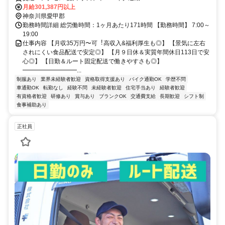
月給301,387円以上
神奈川県愛甲郡
勤務時間詳細 総労働時間：1ヶ月あたり171時間 【勤務時間】 7:00～
19:00
仕事内容 【⽉収35万円〜可︕⾼収⼊&福利厚⽣も◎】 【景気に左右
されにくい⾷品配送で安定◎】 【⽉９⽇休＆実質年間休⽇113⽇で安
⼼◎】 【日勤＆ルート固定配送で働きやすさも◎】
━━━━━━━━━...
制服あり
業界未経験者歓迎
資格取得支援あり
バイク通勤OK
学歴不問
車通勤OK
転勤なし
経験不問
未経験者歓迎
住宅手当あり
経験者歓迎
有資格者歓迎
研修あり
賞与あり
ブランクOK
交通費支給
長期歓迎
シフト制
食事補助あり
正社員