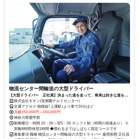
物流センター間輸送の大型ドライバー
【大型ドライバー 正社員】決まった道を走って、将来は好きな道を選
べる。安定×自由な働き方
株式会社ギオン(首都圏チルドセンター)
交通アクセス 相模線｢上溝駅｣より車で20分ほど
月給350,000円～450,000円
神奈川県愛甲郡
勤務曜日・時間 20：00～翌5：00 ※シフト制（時間の前後あり） ※
実働8時間/休憩1時間 ◆慣れるまではしばらく固定コースです
募集要項 職種 物流センター間輸送の大型ドライバー 雇用形態 正社員