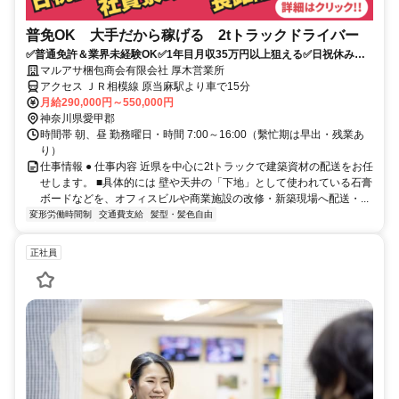
普免OK 大手だから稼げる 2tトラックドライバー
✅普通免許＆業界未経験OK✅1年目月収35万円以上狙える✅日祝休み
✅16時退社で夜勤なし
マルアサ梱包商会有限会社 厚木営業所
アクセス ＪＲ相模線 原当麻駅より車で15分
月給290,000円～550,000円
神奈川県愛甲郡
時間帯 朝、昼 勤務曜日・時間 7:00～16:00（繫忙期は早出・残業あ
り）
仕事情報 ● 仕事内容 近県を中心に2tトラックで建築資材の配送をお任
せします。 ■具体的には 壁や天井の「下地」として使われている石膏
ボードなどを、オフィスビルや商業施設の改修・新築現場へ配送・...
変形労働時間制
交通費支給
髪型・髪色自由
正社員