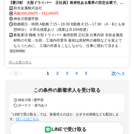
【愛川町 大型ドライバー 正社員】将来性ある業界の安定企業で、し
っかり稼ぎたい方にお勧め！
和光金属株式会社
月給308,000円～352,000円
神奈川県愛甲郡
勤務曜日・時間 A勤務 7:15～16:30 B勤務 8:15～17:30 （A・Bとも休
憩90分） ※早出残業あり（残業は月10H程度）
募集要項 職種 大型ドライバー 雇用形態 正社員 仕事内容 非鉄金属原
材料の引取・出荷、工場内作業等 最初は原材料の種類などを覚えて
もらうために、 工場の作業をこなしながら、仕事に慣れて頂きま...
固定時間制
同じ企業の求人
前へ
次へ
1
2
3
4
5
この条件の新着求人を受け取る
神奈川県 / 愛甲郡
ボーナス・賞与あり
「LINEで受け取る」では、新着求人のほか、おすすめ情報なども配信しま
す。
詳しくはこちら
LINEで受け取る