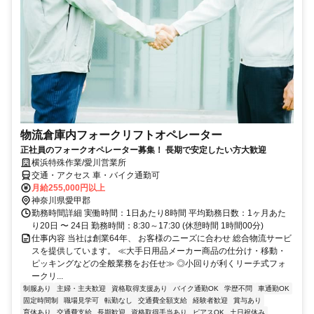
物流倉庫内フォークリフトオペレーター
正社員のフォークオペレーター募集！ 長期で安定したい方大歓迎
横浜特殊作業/愛川営業所
交通・アクセス 車・バイク通勤可
月給255,000円以上
神奈川県愛甲郡
勤務時間詳細 実働時間：1日あたり8時間 平均勤務日数：1ヶ月あた
り20日 〜 24日 勤務時間：8:30～17:30 (休憩時間 1時間00分)
仕事内容 当社は創業64年、 お客様のニーズに合わせ 総合物流サービ
スを提供しています。 ≪大手日用品メーカー商品の仕分け・移動・
ピッキングなどの全般業務をお任せ≫ ◎小回りが利くリーチ式フォ
ークリ...
制服あり
主婦・主夫歓迎
資格取得支援あり
バイク通勤OK
学歴不問
車通勤OK
固定時間制
職場見学可
転勤なし
交通費全額支給
経験者歓迎
賞与あり
育休あり
交通費支給
長期歓迎
資格取得手当あり
ピアスOK
土日祝休み