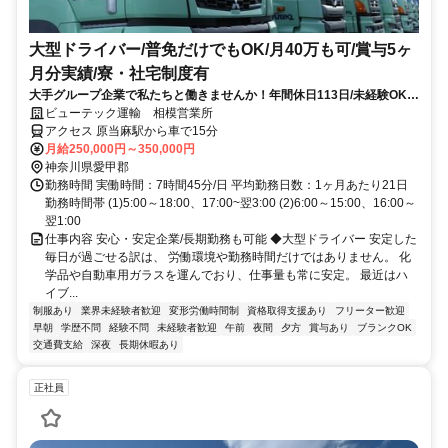
大型ドライバー/普免だけでもOK/月40万も可/賞与5ヶ
月分実績/寮・社宅制度有
大手グループ企業で私たちと働きませんか！年間休日113日/未経験OK/
資格取得支援/福利厚生充実
ビューテック運輸 相模営業所
アクセス 原当麻駅から車で15分
月給250,000円～350,000円
神奈川県愛甲郡
勤務時間 実働時間：7時間45分/日 平均勤務日数：1ヶ月あたり21日
勤務時間帯 (1)5:00～18:00、17:00~翌3:00 (2)6:00～15:00、16:00～
翌1:00
仕事内容 安心・安定企業/長期勤務も可能 ◆大型ドライバー 安定した
毎日が過ごせる訳は、 労働環境や勤務時間だけではありません。 化
学品や自動車用ガラスを運んでおり、仕事量も常に安定。 最近はハ
イブ...
制服あり
業界未経験者歓迎
変形労働時間制
資格取得支援あり
フリーター歓迎
早朝
学歴不問
経験不問
未経験者歓迎
午前
夜間
夕方
賞与あり
ブランクOK
交通費支給
深夜
長期休暇あり
正社員