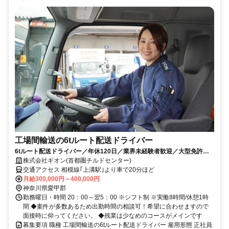
工場間輸送の6tルート配送ドライバー
6tルート配送ドライバー／年休120日／業界未経験者歓迎／大型免許の
取得支援でキャリアアップも可能！
株式会社ギオン(首都圏チルドセンター)
交通アクセス 相模線｢上溝駅｣より車で20分ほど
月給300,000円～400,000円
神奈川県愛甲郡
勤務曜日・時間 20：00～翌5：00 ※シフト制 ※実働8時間/休憩1時
間 ◆案件が多数あるため出勤時間の相談可！希望に合わせますので
面接時に仰ってください。 ◆残業は少なめのコースがメインです
募集要項 職種 工場間輸送の6tルート配送ドライバー 雇用形態 正社員