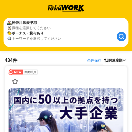
神奈川県
愛甲郡
職種を選択してください
ボーナス・賞与あり
キーワードを選択してください
434件
条件保存
関連度順
契約社員