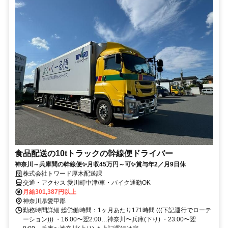
⾷品配送の10tトラックの幹線便ドライバー
神奈川～兵庫間の幹線便✨月収45万円～可✨賞与年2／月9日休
株式会社トワード厚木配送課
交通・アクセス 愛川町中津/車・バイク通勤OK
月給301,387円以上
神奈川県愛甲郡
勤務時間詳細 総労働時間：1ヶ月あたり171時間 (((下記運⾏でローテ
ーション))) ・16:00〜翌2:00…神奈川〜兵庫(下り) ・23:00〜翌