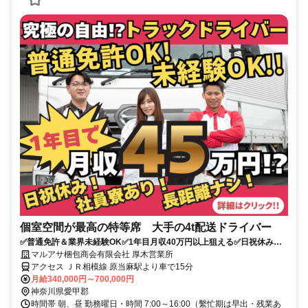
個室空間が最高の特等席 大手の4t配送ドライバー
✅普通免許＆業界未経験OK✅1年目月収40万円以上狙える✅日祝休み
✅16時退社で夜勤なし
マルアサ梱包商会有限会社 厚木営業所
アクセス ＪＲ相模線 原当麻駅より車で15分
月給340,000円～700,000円
神奈川県愛甲郡
時間帯 朝、昼 勤務曜日・時間 7:00～16:00（繫忙期は早出・残業あ