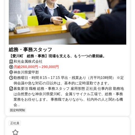
総務・事務スタッフ
【愛川町 総務・事務】現場を支える、もう一つの最前線。
和光金属株式会社
月給260,000円～290,000円
神奈川県愛甲郡
勤務曜日・時間 8:15～17:15 早出・残業あり（月平均10時間） ※定
例会議や急な対応の日以外は、基本的に定時退勤できます。
募集要項 職種 総務・事務スタッフ 雇用形態 正社員 仕事内容 勤務地
は自然豊かな神奈川県愛川町。 金属リサイクル工場で、総務・事務
業務をお任せします。 事務職でありながら、社内外の人と関わる機
会...
固定時間制
正社員