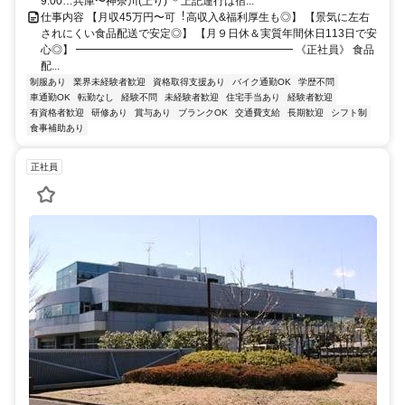
9:00…兵庫〜神奈川(上り) ＊上記運⾏は宿...
仕事内容 【⽉収45万円〜可︕⾼収⼊&福利厚⽣も◎】 【景気に左右
されにくい⾷品配送で安定◎】 【⽉９⽇休＆実質年間休⽇113⽇で安
⼼◎】 ━━━━━━━━━━━━━━━━━━━━ 《正社員》 ⾷品
配...
制服あり
業界未経験者歓迎
資格取得支援あり
バイク通勤OK
学歴不問
車通勤OK
転勤なし
経験不問
未経験者歓迎
住宅手当あり
経験者歓迎
有資格者歓迎
研修あり
賞与あり
ブランクOK
交通費支給
長期歓迎
シフト制
食事補助あり
正社員