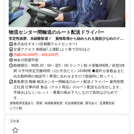
物流センター間輸送のルート配送ドライバー
安定性抜群、未経験歓迎！ 資格取得から始められる負担少なめのドラ
イバーワーク！ 70歳まで活躍可能♪
株式会社ギオン(首都圏チルドセンター)
交通アクセス 相模線｢上溝駅｣より車で20分ほど
月給250,000円～400,000円
神奈川県愛甲郡
勤務曜日・時間 20：00～翌5：00 ※シフト制 ※実働8時間／休憩1時
間 ※平均所定労働時間（1か月当たり）163時間 ◆案件が多数あるた
め出勤時間の相談可！希望に合わせますので面接時に仰ってく...
募集要項 職種 物流センター間輸送のルート配送ドライバー 雇用形態
正社員 仕事内容 食品（チルド商品）のルート配送をお任せします。
手積みはなくパレット・番重の積み下ろしなので負担は少なめで
す。...
資格取得支援あり
長期
未経験者歓迎
社会保険完備
賞与あり
交通費支給
シフト制
正社員