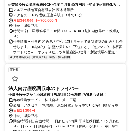
✅普通免許＆業界未経験OK✅1年目月収40万円以上狙える✅日祝休み
✅16時退社で夜勤なし
マルアサ梱包商会有限会社 厚木営業所
アクセス ＪＲ相模線 原当麻駅より車で15分
月給340,000円～700,000円
神奈川県愛甲郡
時間帯 朝、昼 勤務曜日・時間 7:00～16:00（繫忙期は早出・残業あ
り）
仕事情報 ● 仕事内容 近県を中心に3tトラックで建築資材の配送をお任
せします。 ■具体的には 壁や天井の「下地」として使われている石膏
ボードなどを、オフィスビルや商業施設の改修・新築現場へ配送・...
変形労働時間制
交通費支給
髪型・髪色自由
正社員
法人向け産廃回収車のドライバー
中型免許を活かし地域貢献！残業1日20分程度でWLBも抜群！
都市環境サービス 株式会社 第三工場
交通・アクセス JR相模線「原当麻駅」から車で15分/髙田橋から車で
7分/金田陸橋から車で20分
日給14,300円
神奈川県愛甲郡
勤務時間詳細 実働時間：1日あたり8時間 平均勤務日数：1ヶ月あた
り21日 〜 23日 勤務時間：7:00～16:20（休憩80分あり） 毎日平均