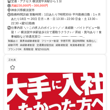
交通・アクセス 横須賀中央駅から１分
月給230,000円～300,000円
神奈川県横須賀市
勤務時間詳細 実働時間：1日あたり7時間30分 平均勤務日数：1ヶ月
あたり18日 〜 20日 ⏰月～木・日 13:30～22:00 ⏰金・土 13:30～
22:30 ⭐週5日勤務
仕事内容 ＼✨この求人のポイント✨／ ✅ 未経験・バイトデビュー歓
迎！ ✅ 横須賀中央駅徒歩1分で通勤ラクラク♪ ✅ 昇給・賞与あり！食
事補助など待遇充実◎ ･･━━･･━━･･━━･･━━･･━...
制服あり
業界未経験者歓迎
フリーター歓迎
学歴不問
固定時間制
転勤なし
経験不問
未経験者歓迎
交通費全額支給
経験者歓迎
有資格者歓迎
夕方
ブランクOK
長期歓迎
駅近5分以内
正社員