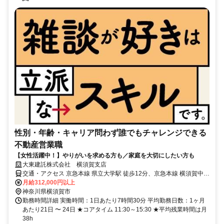
性別・年齢・キャリア問わず誰でもチャレンジできる
不動産営業職
【女性活躍中！】やりがいを求める方も／家庭を大切にしたい方も
大東建託株式会社 横須賀支店
交通・アクセス 京急本線 県立大学駅 徒歩12分、京急本線 横須賀中央
駅 徒歩16分
月給312,000円以上
神奈川県横須賀市
勤務時間詳細 実働時間：1日あたり7時間30分 平均勤務日数：1ヶ月
あたり21日 〜 24日 ★コアタイム 11:30～15:30 ★平均残業時間は月
38h