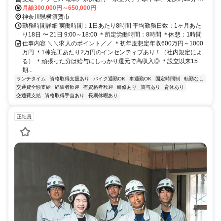
／横浜横須賀道路「馬堀海岸IC」より横須賀中央方面へ約1.5km
月給300,000円～650,000円
神奈川県横須賀市
勤務時間詳細 実働時間：1日あたり8時間 平均勤務日数：1ヶ月あた
り18日 〜 21日 9:00～18:00 ＊所定労働時間：8時間 ＊休憩：1時間
仕事内容 ＼＼求人のポイント／／ ＊初年度想定年収600万円～1000
万円 ＊1棟完工あたり2万円のインセンティブあり！（社内規定によ
る） ＊頑張った分は給与にしっかり還元で高収入◎ ＊設立以来15
期...
ランチタイム
資格取得支援あり
バイク通勤OK
車通勤OK
固定時間制
転勤なし
交通費全額支給
経験者歓迎
有資格者歓迎
研修あり
賞与あり
育休あり
交通費支給
資格取得手当あり
長期休暇あり
正社員