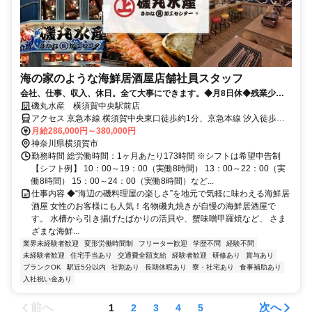
海の家のような海鮮居酒屋店舗社員スタッフ
会社、仕事、収入、休日。全て大事にできます。◆月8日休◆残業少な
め◆入社祝金30～50万円
磯丸水産 横須賀中央駅前店
アクセス 京急本線 横須賀中央東口徒歩約1分、京急本線 汐入徒歩約
14分、京急本線 県立大学徒歩約22分
月給286,000円～380,000円
神奈川県横須賀市
勤務時間 総労働時間：1ヶ月あたり173時間 ※シフトは希望申告制
【シフト例】 10：00～19：00（実働8時間） 13：00～22：00（実
働8時間） 15：00～24：00（実働8時間）など...
仕事内容 ◆“海辺の磯料理屋の楽しさ”を地元で気軽に味わえる海鮮居
酒屋 女性のお客様にも人気！名物磯丸焼きが自慢の海鮮居酒屋で
す。 水槽から引き揚げたばかりの活貝や、蟹味噌甲羅焼など、 さま
ざまな海鮮...
業界未経験者歓迎
変形労働時間制
フリーター歓迎
学歴不問
経験不問
未経験者歓迎
住宅手当あり
交通費全額支給
経験者歓迎
研修あり
賞与あり
ブランクOK
駅近5分以内
社割あり
長期休暇あり
寮・社宅あり
食事補助あり
入社祝い金あり
前へ
次へ
1
2
3
4
5