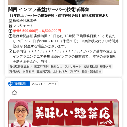
関西 インフラ基盤(サーバー)技術者募集
【3年以上サーバーの構築経験・保守経験必須】資格取得支援あり
株式会社林電子
フルリモート
年俸5,500,000円～6,500,000円
勤務時間詳細 実働時間：1日あたり8時間 平均勤務日数：1ヶ月あた
り19日 〜 20日 ⏰9:00～18:00（休憩60分） ※案件状況により時間外
勤務が 発生する場合がございます。
仕事内容 _/_/_/_/_/_/_/_/_/_/_/_/_/_/_/_/_/_/ メガバンク基盤を支える
インフラエンジニア募集 金融インフラの最前線で、 本物の基盤技術
を磨きませんか。 当社...
資格取得支援あり
固定時間制
転勤なし
フルリモート
経験者歓迎
研修あり
賞与あり
育休あり
交通費支給
土日祝休み
ひげOK
髪型・髪色自由
アルバイト・パート