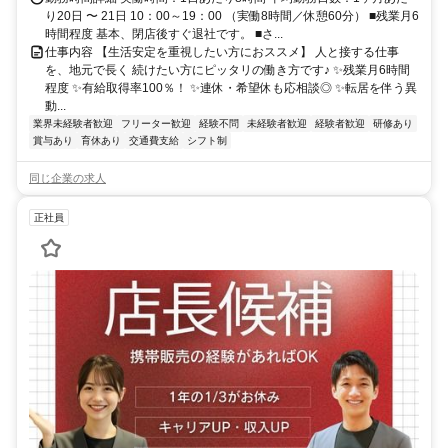
り20日 〜 21日 10：00～19：00 （実働8時間／休憩60分） ■残業月6
時間程度 基本、閉店後すぐ退社です。 ■さ...
仕事内容 【生活安定を重視したい方におススメ】 人と接する仕事
を、地元で長く 続けたい方にピッタリの働き方です♪ ✨残業月6時間
程度 ✨有給取得率100％！ ✨連休・希望休も応相談◎ ✨転居を伴う異
動...
業界未経験者歓迎
フリーター歓迎
経験不問
未経験者歓迎
経験者歓迎
研修あり
賞与あり
育休あり
交通費支給
シフト制
同じ企業の求人
正社員