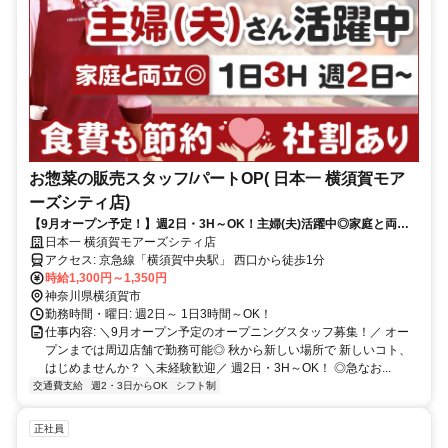
お惣菜の販売スタッフ/パートOP( 日本一 横須賀モア
ーズシティ店)
【9月オープン予定！】週2日・3H～OK！主婦(夫)活躍中◎家庭と両立
◎カンタン作業♪社割&プチボーナスあり♪
日本一 横須賀モアーズシティ店
アクセス: 京急線「横須賀中央駅」 西口から徒歩1分
時給1,300円～1,350円
神奈川県横須賀市
勤務時間・曜日: 週2日～ 1日3時間～OK！
仕事内容: ＼9月オープン予定のオープニングスタッフ募集！／ オー
プンまでは周辺店舗で勤務可能◎ 秋から新しい場所で 新しいコト、
はじめませんか？ ＼未経験歓迎／ 週2日・3H～OK！ ◎急なお...
交通費支給
週2・3日からOK
シフト制
正社員