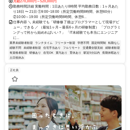
月給270,000円～520,000円
勤務時間詳細 実働時間：1日あたり8時間 平均勤務日数：1ヶ月あた
り18日 〜 21日 ①9:00~18:00（所定労働時間8時間、休憩60分）
②10:00～19:00（所定労働時間8時間、休憩6...
仕事内容 ＼ 未経験でも「研修修了後はプログラマーとして現場デビ
ュー」できる ／ （最短1ヶ月～最長6ヶ月の研修制度） 「プログラミ
ングって何から始めればいい？」 「IT未経験でも本当にエンジニア
に...
業界未経験者歓迎
ランチタイム
フリーター歓迎
学歴不問
固定時間制
転勤なし
経験不問
未経験者歓迎
住宅手当あり
フルリモート
交通費全額支給
経験者歓迎
有資格者歓迎
研修あり
在宅OK
賞与あり
育休あり
駅近5分以内
長期休暇あり
土日祝休み
正社員