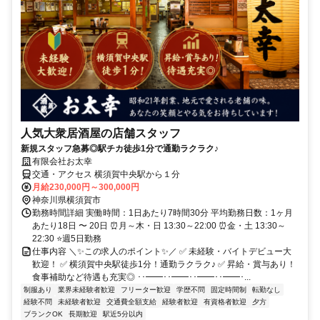
人気大衆居酒屋の店舗スタッフ
新規スタッフ急募◎駅チカ徒歩1分で通勤ラクラク♪
有限会社お太幸
交通・アクセス 横須賀中央駅から１分
月給230,000円～300,000円
神奈川県横須賀市
勤務時間詳細 実働時間：1日あたり7時間30分 平均勤務日数：1ヶ月
あたり18日 〜 20日 ⏰月～木・日 13:30～22:00 ⏰金・土 13:30～
22:30 ⭐週5日勤務
仕事内容 ＼✨この求人のポイント✨／ ✅ 未経験・バイトデビュー大
歓迎！ ✅ 横須賀中央駅徒歩1分！通勤ラクラク♪ ✅ 昇給・賞与あり！
食事補助など待遇も充実◎ ･･━━･･━━･･━━･･━━･...
制服あり
業界未経験者歓迎
フリーター歓迎
学歴不問
固定時間制
転勤なし
経験不問
未経験者歓迎
交通費全額支給
経験者歓迎
有資格者歓迎
夕方
ブランクOK
長期歓迎
駅近5分以内