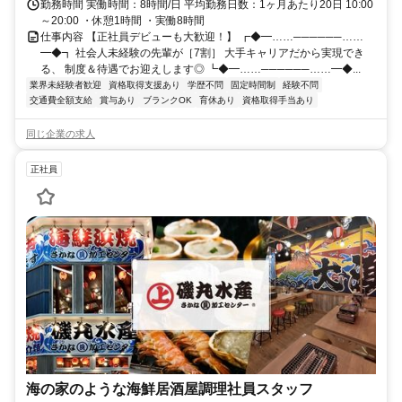
勤務時間 実働時間：8時間/日 平均勤務日数：1ヶ月あたり20日 10:00
～20:00 ・休憩1時間 ・実働8時間
仕事内容 【正社員デビューも大歓迎！】 ┏◆━……──────……
━◆┓ 社会人未経験の先輩が［7割］ 大手キャリアだから実現でき
る、 制度＆待遇でお迎えします◎ ┗◆━……──────……━◆...
業界未経験者歓迎
資格取得支援あり
学歴不問
固定時間制
経験不問
交通費全額支給
賞与あり
ブランクOK
育休あり
資格取得手当あり
同じ企業の求人
正社員
海の家のような海鮮居酒屋調理社員スタッフ