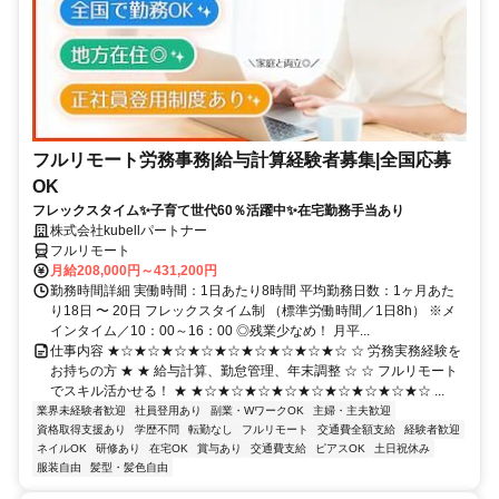
フルリモート労務事務|給与計算経験者募集|全国応募
OK
フレックスタイム✨子育て世代60％活躍中✨在宅勤務手当あり
株式会社kubellパートナー
フルリモート
月給208,000円～431,200円
勤務時間詳細 実働時間：1日あたり8時間 平均勤務日数：1ヶ月あた
り18日 〜 20日 フレックスタイム制 （標準労働時間／1日8h） ※メ
インタイム／10：00～16：00 ◎残業少なめ！ 月平...
仕事内容 ★☆★☆★☆★☆★☆★☆★☆★☆★☆ ☆ 労務実務経験を
お持ちの方 ★ ★ 給与計算、勤怠管理、年末調整 ☆ ☆ フルリモート
でスキル活かせる！ ★ ★☆★☆★☆★☆★☆★☆★☆★☆★☆ ...
業界未経験者歓迎
社員登用あり
副業・WワークOK
主婦・主夫歓迎
資格取得支援あり
学歴不問
転勤なし
フルリモート
交通費全額支給
経験者歓迎
ネイルOK
研修あり
在宅OK
賞与あり
交通費支給
ピアスOK
土日祝休み
服装自由
髪型・髪色自由