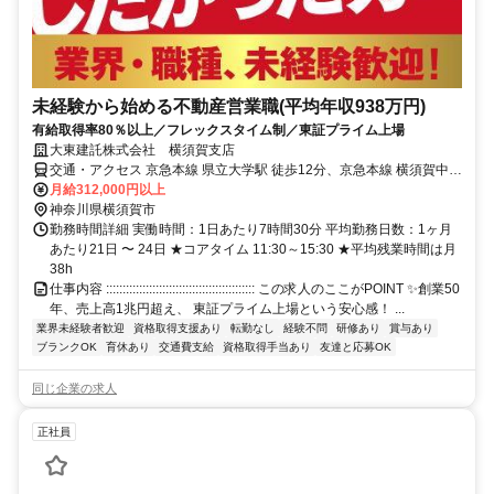
未経験から始める不動産営業職(平均年収938万円)
有給取得率80％以上／フレックスタイム制／東証プライム上場
大東建託株式会社 横須賀支店
交通・アクセス 京急本線 県立大学駅 徒歩12分、京急本線 横須賀中央
駅 徒歩16分
月給312,000円以上
神奈川県横須賀市
勤務時間詳細 実働時間：1日あたり7時間30分 平均勤務日数：1ヶ月
あたり21日 〜 24日 ★コアタイム 11:30～15:30 ★平均残業時間は月
38h
仕事内容 ::::::::::::::::::::::::::::::::::::::::::::: この求人のここがPOINT ✨創業50
年、売上高1兆円超え、 東証プライム上場という安心感！ ...
業界未経験者歓迎
資格取得支援あり
転勤なし
経験不問
研修あり
賞与あり
ブランクOK
育休あり
交通費支給
資格取得手当あり
友達と応募OK
同じ企業の求人
正社員