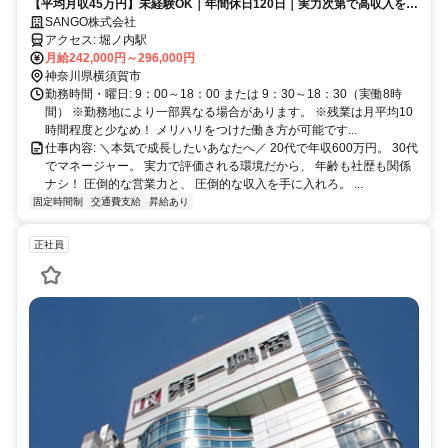
【平均月収45万円】未経験OK｜年間休日120日｜実力次第で高収入を目
指せる！｜20代30代活躍中
SANGO株式会社
アクセス: 堀ノ内駅
月給242,000円～296,000円
神奈川県横須賀市
勤務時間・曜日: 9：00～18：00 または 9：30～18：30（実働8時
間） ※勤務地により一部異なる場合があります。 ※残業は月平均10
時間程度と少なめ！ メリハリをつけた働き方が可能です...
仕事内容: ＼本気で成長したいあなたへ／ 20代で年収600万円。 30代
でマネージャー。 実力で評価される環境だから、 年齢も社歴も関係
ナシ！ 圧倒的な営業力と、 圧倒的な収入を手に入れろ。 ...
固定時間制
交通費支給
昇給あり
正社員