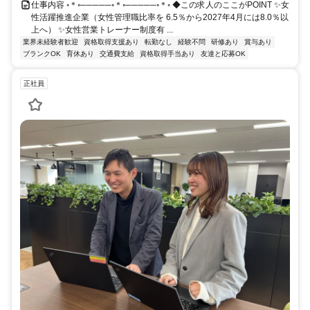
仕事内容 ◦＊◦─────◦＊◦─────◦＊◦ ◆この求人のここがPOINT ✨女
性活躍推進企業（女性管理職比率を 6.5％から2027年4月には8.0％以
上へ） ✨女性営業トレーナー制度有 ...
業界未経験者歓迎
資格取得支援あり
転勤なし
経験不問
研修あり
賞与あり
ブランクOK
育休あり
交通費支給
資格取得手当あり
友達と応募OK
正社員