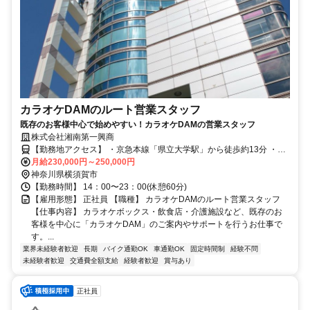
カラオケDAMのルート営業スタッフ
既存のお客様中心で始めやすい！カラオケDAMの営業スタッフ
株式会社湘南第一興商
【勤務地アクセス】 ・京急本線「県立大学駅」から徒歩約13分 ・
JR「横須賀駅」から「不入斗橋(いりやまずばし)」バス停下車後、徒
月給230,000円～250,000円
歩約1分
神奈川県横須賀市
【勤務時間】 14：00〜23：00(休憩60分)
【雇用形態】 正社員 【職種】 カラオケDAMのルート営業スタッフ
【仕事内容】 カラオケボックス・飲食店・介護施設など、既存のお
客様を中心に「カラオケDAM」のご案内やサポートを行うお仕事で
す。...
業界未経験者歓迎
長期
バイク通勤OK
車通勤OK
固定時間制
経験不問
未経験者歓迎
交通費全額支給
経験者歓迎
賞与あり
正社員