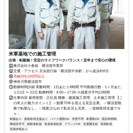
米軍基地での施工管理
出張・転勤無！安定のライフワークバランス！定年まで安心の環境
株式会社小倉組 横須賀作業所
交通・アクセス 京浜急行線「横須賀中央駅」から徒歩約6分
月給289,100円以上
神奈川県横須賀市
勤務時間詳細 実働時間：1日あたり8時間 平均勤務日数：1ヶ月あた
り21日 〜 22日 勤務時間：8:00～17:00 ※残業月平均22時間
仕事内容 雇用形態：正社員 職種：建築施工管理、土木施工管理 【こ
の求人の魅力ポイント】 ✅創業70年を迎える安定企業。 ✅横須賀勤
務で転勤なし。 ✅残業少なめで私生活も充実。 ✅資格取得支援でキ
ャ...
制服あり
資格取得支援あり
バイク通勤OK
学歴不問
車通勤OK
固定時間制
職場見学可
経験者歓迎
有資格者歓迎
ブランクOK
交通費支給
長期歓迎
長期休暇あり