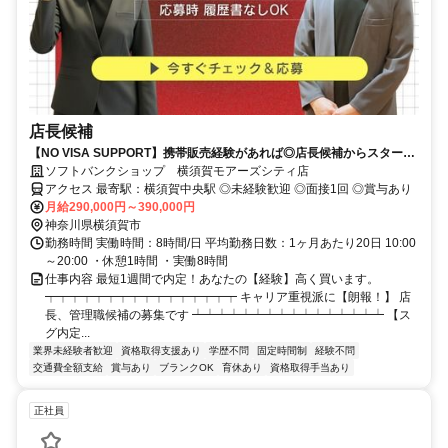
店長候補
【NO VISA SUPPORT】携帯販売経験があれば◎店長候補からスタート
【残業少なめ＆週休二日制】
ソフトバンクショップ 横須賀モアーズシティ店
アクセス 最寄駅：横須賀中央駅 ◎未経験歓迎 ◎面接1回 ◎賞与あり
月給290,000円～390,000円
神奈川県横須賀市
勤務時間 実働時間：8時間/日 平均勤務日数：1ヶ月あたり20日 10:00
～20:00 ・休憩1時間 ・実働8時間
仕事内容 最短1週間で内定！あなたの【経験】高く買います。
┯┯┯┯┯┯┯┯┯┯┯┯┯┯┯┯ キャリア重視派に【朗報！】 店
長、管理職候補の募集です ┷┷┷┷┷┷┷┷┷┷┷┷┷┷┷┷ 【ス
グ内定...
業界未経験者歓迎
資格取得支援あり
学歴不問
固定時間制
経験不問
交通費全額支給
賞与あり
ブランクOK
育休あり
資格取得手当あり
正社員