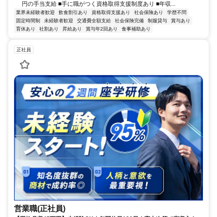
円の手当支給 ■手に職がつく資格取得支援制度あり ■年収...
業界未経験者歓迎
飲食割引あり
資格取得支援あり
社会保険あり
学歴不問
固定時間制
未経験者歓迎
交通費全額支給
社会保険完備
制服貸与
賞与あり
育休あり
社割あり
昇給あり
賞与年2回あり
食事補助あり
正社員
営業職(正社員)