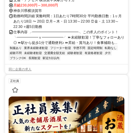
交通・アクセス 横須賀中央駅から１分
月給230,000円～300,000円
神奈川県横須賀市
勤務時間詳細 実働時間：1日あたり7時間30分 平均勤務日数：1ヶ月
あたり18日 〜 20日 ⏰月～木・日 13:30～22:00 ⏰金・土 13:30～
22:30 ⭐週5日勤務
仕事内容 ╭━━━━━━━━━━━━━╮ この求人のポイント！
╰━━━━━━ｖ━━━━━━╯ ⏩未経験歓迎！丁寧なフォローあり
◎ ⏩駅から徒歩1分で通勤便利♪ ⏩昇給・賞与あり！食事補助も...
制服あり
業界未経験者歓迎
フリーター歓迎
学歴不問
固定時間制
転勤なし
経験不問
未経験者歓迎
交通費全額支給
経験者歓迎
有資格者歓迎
夕方
ブランクOK
長期歓迎
駅近5分以内
同じ企業の求人
正社員