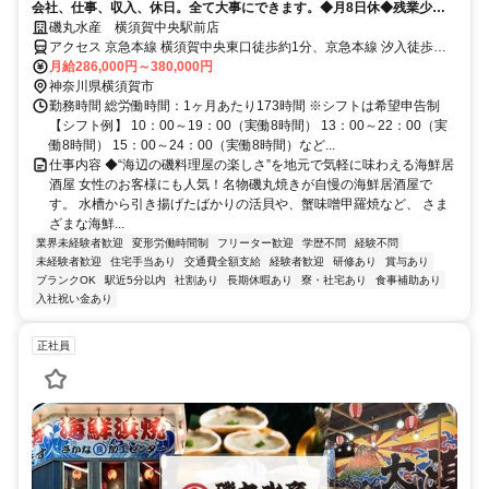
会社、仕事、収入、休日。全て大事にできます。◆月8日休◆残業少な
め◆入社祝金30～50万円
磯丸水産 横須賀中央駅前店
アクセス 京急本線 横須賀中央東口徒歩約1分、京急本線 汐入徒歩約
14分、京急本線 県立大学徒歩約22分
月給286,000円～380,000円
神奈川県横須賀市
勤務時間 総労働時間：1ヶ月あたり173時間 ※シフトは希望申告制
【シフト例】 10：00～19：00（実働8時間） 13：00～22：00（実
働8時間） 15：00～24：00（実働8時間）など...
仕事内容 ◆“海辺の磯料理屋の楽しさ”を地元で気軽に味わえる海鮮居
酒屋 女性のお客様にも人気！名物磯丸焼きが自慢の海鮮居酒屋で
す。 水槽から引き揚げたばかりの活貝や、蟹味噌甲羅焼など、 さま
ざまな海鮮...
業界未経験者歓迎
変形労働時間制
フリーター歓迎
学歴不問
経験不問
未経験者歓迎
住宅手当あり
交通費全額支給
経験者歓迎
研修あり
賞与あり
ブランクOK
駅近5分以内
社割あり
長期休暇あり
寮・社宅あり
食事補助あり
入社祝い金あり
正社員