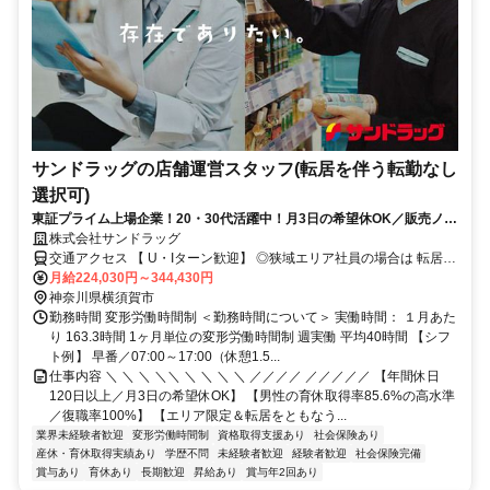
サンドラッグの店舗運営スタッフ(転居を伴う転勤なし
選択可)
東証プライム上場企業！20・30代活躍中！月3日の希望休OK／販売ノル
マなし／年収例32歳SV816万円／販促企画～商品管理など店舗運営がメ
株式会社サンドラッグ
インの仕事
交通アクセス 【 U・Iターン歓迎】 ◎狭域エリア社員の場合は 転居を
伴う転勤はありません。 ◎マイカー通勤OK
月給224,030円～344,430円
神奈川県横須賀市
勤務時間 変形労働時間制 ＜勤務時間について＞ 実働時間： １月あた
り 163.3時間 1ヶ月単位の変形労働時間制 週実働 平均40時間 【シフ
ト例】 早番／07:00～17:00（休憩1.5...
仕事内容 ＼ ＼ ＼ ＼＼ ＼ ＼ ＼ ＼ ／／／／ ／／／／／ 【年間休日
120日以上／月3日の希望休OK】 【男性の育休取得率85.6%の高水準
／復職率100%】 【エリア限定＆転居をともなう...
業界未経験者歓迎
変形労働時間制
資格取得支援あり
社会保険あり
産休・育休取得実績あり
学歴不問
未経験者歓迎
経験者歓迎
社会保険完備
賞与あり
育休あり
長期歓迎
昇給あり
賞与年2回あり