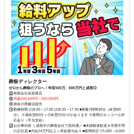
葬祭ディレクター
ゼロから葬祭のプロへ！年収500万、600万円と成長◎
有限会社辰若商店
月給240,000円～500,000円
神奈川県横須賀市
勤務時間 (1)8:00～17:00 (2)8:30～17:30 ■実働7時間30分（休憩90
分） ※昼休憩60分＋小休憩15分×2があります ※夜間のオンコール対
応あり（手当支給）
お仕事内容 ＼成長中の葬祭会社で高待遇／ ■未経験者歓迎＆学歴不問
の正社員 ■月給24万円以上＋昇給賞与あり ■夜間対応で5,000～9,000