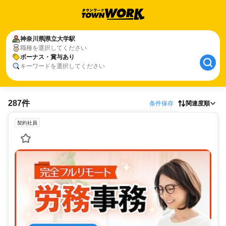
神奈川県
県立大学駅
職種を選択してください
ボーナス・賞与あり
キーワードを選択してください
287件
条件保存
関連度順
契約社員