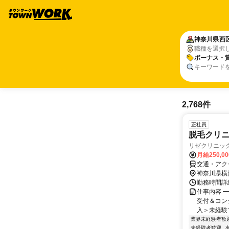
神奈川県
西
職種を選択
ボーナス・
キーワード
2,768件
正社員
脱毛クリ
リゼクリニッ
月給250,0
交通・アク
神奈川県横
勤務時間詳細
仕事内容 
受付＆コン
入＞未経験で
業界未経験者歓
未経験者歓迎