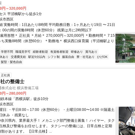
園
00円～320,000円
セス 平沼橋駅から徒歩1分
浜市西区
 実働時間：1日あたり8時間 平均勤務日数：1ヶ月あたり19日 〜 21日
9：00の間の実働8時間（休憩60分） 残業は月に2時間以下
用形態＊ 正社員 ＊月給＊ 270,000円～320,000円 ＊勤務時間＊ 7:15
0のうち実働8時間（休憩60分） ＊勤務地＊ 横浜西口保育園（平沼橋駅より
.
学歴不問
職場見学可
経験者歓迎
有資格者歓迎
研修あり
賞与あり
休あり
交通費支給
駅近5分以内
シフト制
服装自由
寮・社宅あり
ひげOK
髪型・髪色自由
正社員
会社の整備士
通株式会社 横浜整備工場
00円～280,000円
クセス: 相鉄本線「西横浜駅」徒歩10分
浜市西区
: ・平日8:00～17:00（休憩60分） ・土曜日08:00〜14:00 ※隔週土
日休み ・残業なし
 神奈川県内、業界最大手！ メカニック部門整備士募集！ ハイヤー、タク
点検及び整備をお任せします。 タクシーの整備には、日常点検と定期
類があります。 【日常点検】...