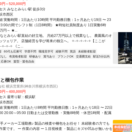
00円～520,000円
セス みなとみらい駅 徒歩3分
浜市西区
 実働時間：1日あたり10時間 平均勤務日数：1ヶ月あたり19日 〜 23
0～23:00の間でシフト制（1日8時間） ★時短社員制度あり 1日実働6時
円～ ★...
みなとみらい駅直結の好立地。 月給27万円以上で残業なし。 農園風のオ
ツェリア。 店舗経営を学び将来の独立へ。 ✧-✧-✧-✧-✧【ここが
-✧-✧-✧ 《こ...
迎
60代も応募可
学歴不問
職場見学可
経験不問
英語
未経験者歓迎
業なし
有資格者歓迎
研修あり
賞与あり
ブランクOK
交通費支給
駅近5分以内
と応募OK
髪型・髪色自由
査と梱包作業
社 横浜営業所(神奈川県横浜市西区)
00円～400,000円
セス 最寄り駅：横浜駅
浜市西区
 実働時間：1日あたり8時間 平均勤務日数：1ヶ月あたり18日 〜 22日
7:00 20:00～05:00 日勤または交替勤務 ・実働8時間 ・休憩1時間 ・配属
大手メーカー工場勤務♪ 製品の検査や梱包をお任せ！ 未経験者の方でも
作業です。 ー 作業の内容 ー 1.目視検査 ・製品にキズや凹みが無いかを