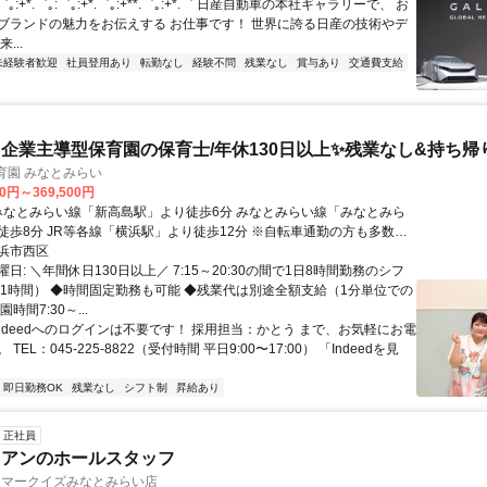
゜｡:+*.゜｡:゜｡:+*.゜｡:+**.゜｡:+*.゜ 日産自動車の本社ギャラリーで、 お
ブランドの魅力をお伝えする お仕事です！ 世界に誇る日産の技術やデ
...
未経験者歓迎
社員登用あり
転勤なし
経験不問
残業なし
賞与あり
交通費支給
企業主導型保育園の保育士/年休130日以上✨残業なし&持ち帰
s保育園 みなとみらい
00円～369,500円
徒歩8分 JR等各線「横浜駅」より徒歩12分 ※自転車通勤の方も多数い
ます ※駐輪場隣接
浜市西区
日: ＼年間休日130日以上／ 7:15～20:30の間で1日8時間勤務のシフ
憩1時間） ◆時間固定勤務も可能 ◆残業代は別途全額支給（1分単位での
時間7:30～...
Indeedへのログインは不要です！ 採用担当：かとう まで、お気軽にお電
TEL：045-225-8822（受付時間 平日9:00〜17:00） 「Indeedを見
即日勤務OK
残業なし
シフト制
昇給あり
正社員
リアンのホールスタッフ
ano マークイズみなとみらい店