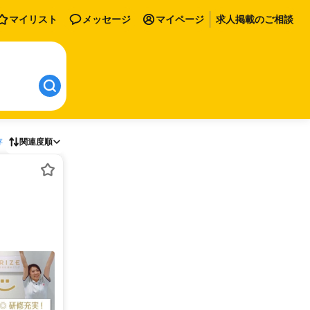
マイリスト
メッセージ
マイページ
求人掲載のご相談
存
関連度順