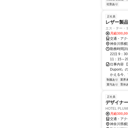
社割あり
正社員
レザー製品
エス・テー・
月給300,0
交通・アク
神奈川県横
勤務時間詳
22日 9：
11：15～20.
仕事内容 
Dupon
かえる今、
制服あり
業界
賞与あり
育休
正社員
デザイナ
HOTEL PLU
月給300,0
交通・アク
神奈川県横