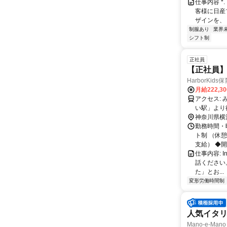
仕事内容 *.
客様に日産
ザインを、 来
制服あり
業界
シフト制
正社員
【正社員】
HarborKid
月給222,3
アクセス: みなとみらい線「新高島駅」より徒歩6分 みなとみらい線「みなとみら
い駅」より
らっしゃい
神奈川県横
勤務時間・曜
ト制 （休
支給） ◆開園
仕事内容: 
話ください。 
た」とお...
変形労働時間制
人気イタ
Mano-e-M