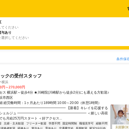
区
してください
賞与あり
を選択してください
条件保
ニックの受付スタッフ
ク横浜
00円～270,000円
セス 横浜駅～徒歩4分 ★川崎院(川崎駅から徒歩2分)にも通える方歓迎♪
浜市西区
 総労働時間：1ヶ月あたり189時間 10:00～20:00（休憩1時間）
━━━━━━━━━━━━━━━━━━━━ 【新着】キレイを応援する
シェルジュ ━━━━━━━━━━━━━━━━━━━━ ＜嬉しい高収
も月給25万円スタート ＜好アクセス...
迎
主婦・主夫歓迎
フリーター歓迎
学歴不問
固定時間制
職場見学可
経験不問
有資格者歓迎
研修あり
賞与あり
育休あり
交通費支給
長期歓迎
駅近5分以内