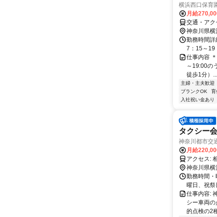
横浜西口保育
月給270,0
交通・アク
神奈川県横
勤務時間詳細
7：15～1
仕事内容 ＊雇
～19:0
徒歩1分）..
主婦・主夫歓迎
ブランクOK
育
入社祝い金あり
タクシー
神奈川都市交
月給220,0
ア
神奈川県横
勤務時間・曜日
曜日、祝祭
仕事内容:
シー車両の
的点検の2種