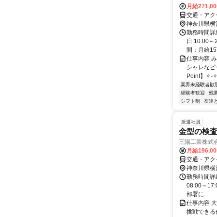
月給271,0
交通・アク
神奈川県横
勤務時間詳細
日 10:0
間：月給15万
仕事内容 
シャレなピッ
Point】✧-✧
業界未経験者歓
経験者歓迎
残
シフト制
友達
派遣社員
金型の検
三陽工業株式会
月給196,0
交通・アク
神奈川県横
勤務時間詳細
08:00～1
部署に...
仕事内容 
挑戦できる