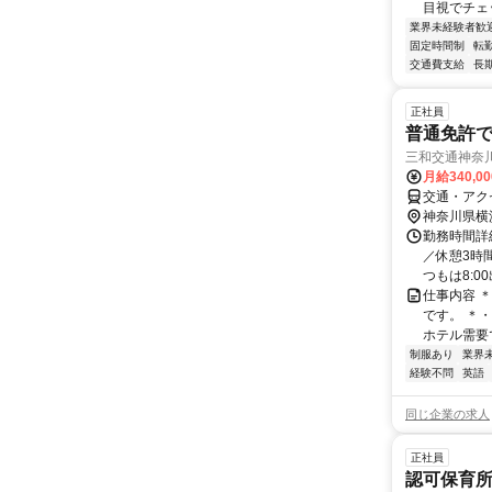
目視でチェッ
業界未経験者歓
固定時間制
転
交通費支給
長
正社員
普通免許で
三和交通神奈
月給340,0
交通・アクセ
神奈川県横
勤務時間詳細
／休憩3時間
つもは8:00
仕事内容 
です。 ＊
ホテル需要で
制服あり
業界
経験不問
英語
同じ企業の求人
正社員
認可保育