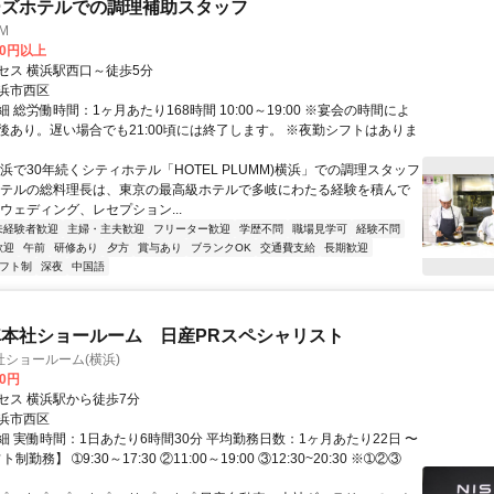
ーズホテルでの調理補助スタッフ
MM
00円以上
セス 横浜駅西口～徒歩5分
浜市西区
 総労働時間：1ヶ月あたり168時間 10:00～19:00 ※宴会の時間によ
後あり。遅い場合でも21:00頃には終了します。 ※夜勤シフトはありま
浜で30年続くシティホテル「HOTEL PLUMM)横浜」での調理スタッフ
ホテルの総料理長は、東京の最高級ホテルで多岐にわたる経験を積んで
ウェディング、レセプション...
未経験者歓迎
主婦・主夫歓迎
フリーター歓迎
学歴不問
職場見学可
経験不問
歓迎
午前
研修あり
夕方
賞与あり
ブランクOK
交通費支給
長期歓迎
フト制
深夜
中国語
本社ショールーム 日産PRスペシャリスト
ショールーム(横浜)
00円
セス 横浜駅から徒歩7分
浜市西区
細 実働時間：1日あたり6時間30分 平均勤務日数：1ヶ月あたり22日 〜
制勤務】 ➀9:30～17:30 ②11:00～19:00 ③12:30~20:30 ※➀②③