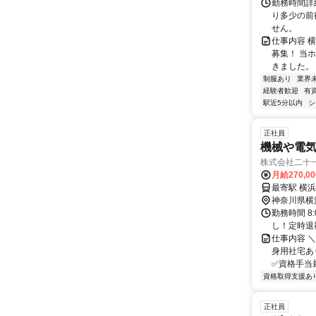
勤務時間詳細
り多少の前
せん。
仕事内容 横
募集！ 当
きました。 
制服あり
業界
経験者歓迎
有
駅近5分以内
シ
正社員
機械や電
株式会社二十
月給270,0
神奈川県横
勤務時間 8
し！定時退
仕事内容 ＼
身用社宅あ
✅資格手当最
資格取得支援あ
正社員