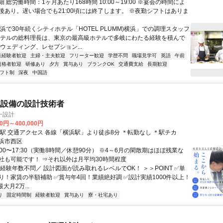
 総労働時間：1ヶ月あたり168時間 10:00～19:00 ※宴会の時間によ
後あり。遅い場合でも21:00頃には終了します。 ※夜勤シフトはありま
浜で30年続くシティホテル「HOTEL PLUMM)横浜」での調理スタッフ
ホテルの総料理長は、東京の最高級ホテルで多岐にわたる経験を積んで
ウェディング、レセプション...
未経験者歓迎
主婦・主夫歓迎
フリーター歓迎
学歴不問
職場見学可
英語
午前
資格者歓迎
研修あり
夕方
賞与あり
ブランクOK
交通費支給
長期歓迎
フト制
深夜
中国語
気設備の設計技術者
一設計
00円～400,000円
最寄駅 横浜駅 交通アクセス 各線「横浜駅」より徒歩8分 ＊転勤なし ＊駅チカ
浜市西区
:00〜17:30（実働8時間／休憩90分） ※4～6月の閑散期はほぼ残業な
社も可能です！ ⇒それ以外は月平均30時間程度
経験年数不問／ 設計図面が読み取れるレベルでOK！ ＞＞POINT ✅単
り！家賃の半額補助 ✅賞与年4回！業績絶好調 ✅設計実績1000件以上！
大月2万...
り
固定時間制
経験者歓迎
賞与あり
寮・社宅あり