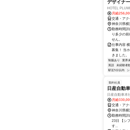
デザイナ
HOTEL PLU
月給256,0
交通・アク
神奈川県横
勤務時間詳細
り多少の前
せん。
仕事内容 横
募集！ 当
きました。 
制服あり
業界
英語
未経験者
駅近5分以内
シ
契約社員
日産自動車
日産自動車本社
月給330,0
交通・アク
神奈川県横
勤務時間詳
23日 【シフト
す...