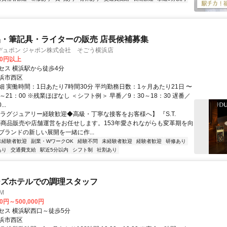
・筆記具・ライターの販売 店長候補募集
デュポン ジャポン株式会社 そごう横浜店
00円以上
セス 横浜駅から徒歩4分
浜市西区
細 実働時間：1日あたり7時間30分 平均勤務日数：1ヶ月あたり21日 〜
30～21：00 ※残業ほぼなし ＜シフト例＞ 早番／9：30～18：30 遅番／
..
【ラグジュアリー経験歓迎◆高級・丁寧な接客をお客様へ】 『S.T.
t』の商品販売や店舗運営をお任せします。153年愛されながらも変革期を向
ブランドの新しい展開を一緒に作...
未経験者歓迎
副業・WワークOK
経験不問
未経験者歓迎
経験者歓迎
研修あり
あり
交通費支給
駅近5分以内
シフト制
社割あり
ーズホテルでの調理スタッフ
MM
00円～500,000円
セス 横浜駅西口～徒歩5分
浜市西区