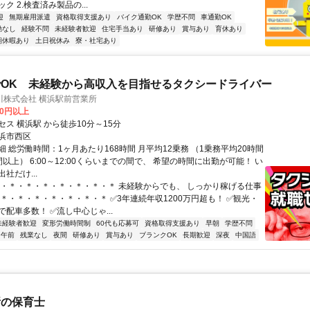
ク 2.検査済み製品の...
迎
無期雇用派遣
資格取得支援あり
バイク通勤OK
学歴不問
車通勤OK
勤なし
経験不問
未経験者歓迎
住宅手当あり
研修あり
賞与あり
育休あり
期休暇あり
土日祝休み
寮・社宅あり
OK 未経験から高収入を目指せるタクシードライバー
川株式会社 横浜駅前営業所
00円以上
ス 横浜駅 から徒歩10分～15分
浜市西区
 総労働時間：1ヶ月あたり168時間 月平均12乗務 （1乗務平均20時間
以上） 6:00～12:00くらいまでの間で、 希望の時間に出勤が可能！ い
出社だけ...
＊・＊・＊・＊・＊・＊・＊・＊ 未経験からでも、 しっかり稼げる仕事
・＊・＊・＊・＊・＊・＊・＊ ✅3年連続年収1200万円超も！ ✅観光・
配車多数！ ✅流し中心じゃ...
未経験者歓迎
変形労働時間制
60代も応募可
資格取得支援あり
早朝
学歴不問
午前
残業なし
夜間
研修あり
賞与あり
ブランクOK
長期歓迎
深夜
中国語
所の保育士