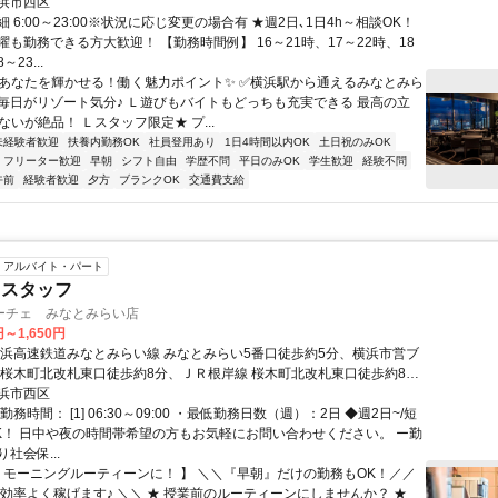
浜市西区
 6:00～23:00※状況に応じ変更の場合有 ★週2日､1日4h～相談OK！
も勤務できる方大歓迎！ 【勤務時間例】 16～21時、17～22時、18
～23...
✨あなたを輝かせる！働く魅力ポイント✨ ✅横浜駅から通えるみなとみら
毎日がリゾート気分♪ Ｌ遊びもバイトもどっちも充実できる 最高の立
ないが絶品！ Ｌスタッフ限定★ プ...
未経験者歓迎
扶養内勤務OK
社員登用あり
1日4時間以内OK
土日祝のみOK
フリーター歓迎
早朝
シフト自由
学歴不問
平日のみOK
学生歓迎
経験不問
午前
経験者歓迎
夕方
ブランクOK
交通費支給
アルバイト・パート
ェスタッフ
ーチェ みなとみらい店
円～1,650円
横浜高速鉄道みなとみらい線 みなとみらい5番口徒歩約5分、横浜市営ブ
 桜木町北改札東口徒歩約8分、ＪＲ根岸線 桜木町北改札東口徒歩約8分
い駅 徒歩2分、桜木町駅 徒歩5分
浜市西区
務時間： [1] 06:30～09:00 ・最低勤務日数（週）：2日 ◆週2日~/短
K！ 日中や夜の時間帯希望の方もお気軽にお問い合わせください。 ー勤
社会保...
【 モーニングルーティーンに！ 】 ＼＼『早朝』だけの勤務もOK！／／
で効率よく稼げます♪ ＼＼ ★ 授業前のルーティーンにしませんか？ ★