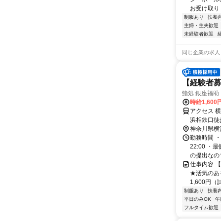
お受け取り 
制服あり
扶養
主婦・主夫歓迎
未経験者歓迎
同じ企業の求人
【経験者募
鮨処 銀座福
時給1,600
アクセス 
浜相鉄口徒
神奈川県横
勤務時間 ・
22:00 
の提出なので
仕事内容 
★活気のあ
1,600円（
制服あり
扶養
平日のみOK
午
フルタイム歓迎