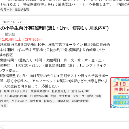
けられるよう「特定保健指導」を行う業務委託パートナーを募集します。 「病気の手前
ルリモート
完全歩合制
アルバイト・パート
の小学生向け英語講師(週1・1h~、短期1ヶ月以内可)
ル 横浜校
 1,914円以上（コマ 90分）
相鉄本線 横浜9番口徒歩約10分、横浜市営ブルーライン 横浜9番口徒歩約
鉄本線/相鉄いずみ野線 平沼橋北口徒歩約11分 横浜駅より自転車で4分、
自転車で4分、平沼橋駅より自転車で5分
浜市西区
総労働時間：1週あたり1時間 ・勤務曜日：月・火・水・木・金・土・
務時間： [1] 09:20～21:30 ・最低勤務日数（週）：1日 シフトサイク
シフト提出...
●個別指導塾で小学生向け英語の先生に● 定期テストや日々の学習サポー
お通い頂く小学生へ、 アルファベットや英語の挨拶などの指導を行いま
人一人の生徒と向き合って、応援したい...
迎
短期（3ヵ月以内）
扶養内勤務OK
社員登用あり
週1日からOK
K
1日4時間以内OK
土日祝のみOK
主婦・主夫歓迎
フリーター歓迎
短期
場見学可
平日のみOK
学生歓迎
転勤なし
経験不問
未経験者歓迎
午前
ート