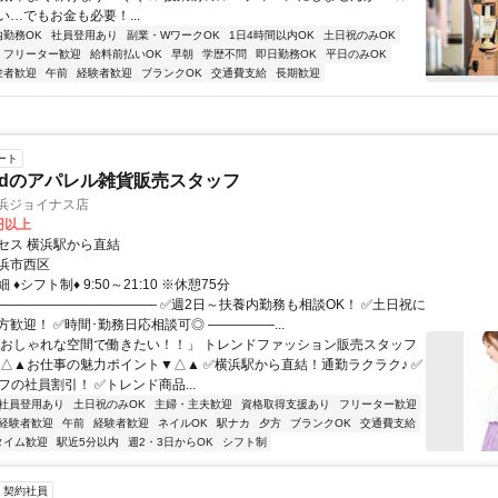
…でもお金も必要！...
内勤務OK
社員登用あり
副業・WワークOK
1日4時間以内OK
土日祝のみOK
フリーター歓迎
給料前払いOK
早朝
学歴不問
即日勤務OK
平日のみOK
験者歓迎
午前
経験者歓迎
ブランクOK
交通費支給
長期歓迎
ート
teadのアパレル雑貨販売スタッフ
d横浜ジョイナス店
0円以上
セス 横浜駅から直結
浜市西区
♦シフト制♦ 9:50～21:10 ※休憩75分
―――――――――――― ✅週2日～扶養内勤務も相談OK！ ✅土日祝に
歓迎！ ✅時間･勤務日応相談可◎ ―――――...
「おしゃれな空間で働きたい！！」 トレンドファッション販売スタッフ
▼△▲お仕事の魅力ポイント▼△▲ ✅横浜駅から直結！通勤ラクラク♪ ✅
フの社員割引！ ✅トレンド商品...
社員登用あり
土日祝のみOK
主婦・主夫歓迎
資格取得支援あり
フリーター歓迎
経験者歓迎
午前
経験者歓迎
ネイルOK
駅ナカ
夕方
ブランクOK
交通費支給
タイム歓迎
駅近5分以内
週2・3日からOK
シフト制
契約社員