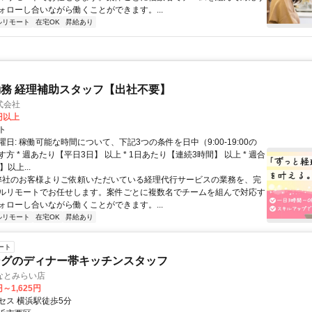
ォローし合いながら働くことができます。...
ルリモート
在宅OK
昇給あり
務 経理補助スタッフ【出社不要】
式会社
2円以上
ト
日: 稼働可能な時間について、下記3つの条件を日中（9:00-19:00の
方 * 週あたり【平日3日】 以上 * 1日あたり【連続3時間】 以上 * 週合
以上...
 弊社のお客様よりご依頼いただいている経理代行サービスの業務を、完
ルリモートでお任せします。案件ごとに複数名でチームを組んで対応す
ォローし合いながら働くことができます。...
ルリモート
在宅OK
昇給あり
ート
ングのディナー帯キッチンスタッフ
なとみらい店
円～1,625円
セス 横浜駅徒歩5分