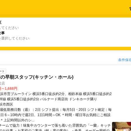
区
区
してください
仕事
仕事
を選択してください
条件保
ート
の早朝スタッフ(キッチン・ホール)
口店
円～1,688円
横浜市営ブルーライン 横浜5番口徒歩約2分、相鉄本線 横浜5番口徒歩約2
岸線 横浜5番口徒歩約2分 パルナード商店街 ドンキホーテ隣り
浜市西区
・最低勤務日数（週）：2日 シフト提出：毎月5日・20日 シフト確定：毎
5日 6～10時内で週2日、1日1時間～OK ＊時間・曜日等お気軽にご相談
＊上記時間以外のシ...
■チームで協力！味集中カウンターで落ち着いた雰囲気の「一蘭」キッチ
のお仕事 ・お客様のご案内（例：席の案内） ・食券、オーダー用紙の