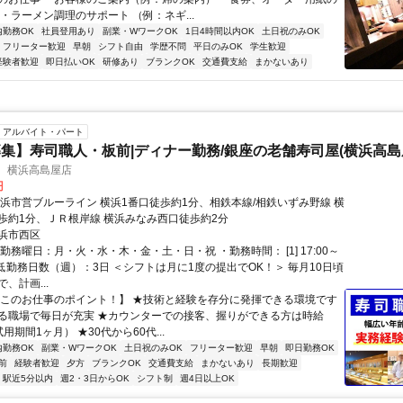
・ラーメン調理のサポート （例：ネギ...
内勤務OK
社員登用あり
副業・WワークOK
1日4時間以内OK
土日祝のみOK
フリーター歓迎
早朝
シフト自由
学歴不問
平日のみOK
学生歓迎
経験者歓迎
即日払いOK
研修あり
ブランクOK
交通費支給
まかないあり
アルバイト・パート
集】寿司職人・板前|ディナー勤務/銀座の老舗寿司屋(横浜高島
助 横浜高島屋店
円
横浜市営ブルーライン 横浜1番口徒歩約1分、相鉄本線/相鉄いずみ野線 横
歩約1分、ＪＲ根岸線 横浜みなみ西口徒歩約2分
浜市西区
勤務曜日：月・火・水・木・金・土・日・祝 ・勤務時間： [1] 17:00～
・最低勤務日数（週）：3日 ＜シフトは月に1度の提出でOK！＞ 毎月10日頃
、計画...
【このお仕事のポイント！】 ★技術と経験を存分に発揮できる環境です
る職場で毎日が充実 ★カウンターでの接客、握りができる方は時給
試用期間1ヶ月） ★30代から60代...
内勤務OK
副業・WワークOK
土日祝のみOK
フリーター歓迎
早朝
即日勤務OK
前
経験者歓迎
夕方
ブランクOK
交通費支給
まかないあり
長期歓迎
駅近5分以内
週2・3日からOK
シフト制
週4日以上OK