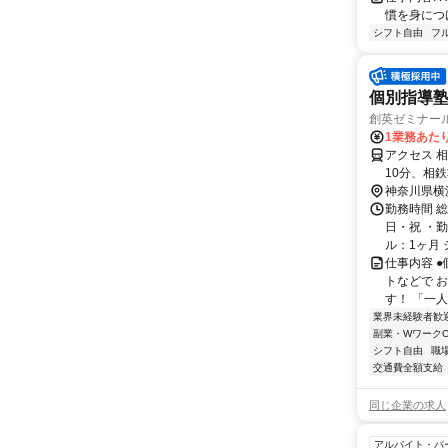
慣を身につ
シフト自由
フ
個別指導塾
創英ゼミナー
1業務あたり
アクセス 
10分、相
横浜駅より
神奈川県横
勤務時間 
日・祝 ・勤
ル：1ヶ月 
仕事内容 
トなどで 
す！ 「一
業界未経験者歓
副業・WワークO
シフト自由
職
交通費全額支給
同じ企業の求人
アルバイト・パ