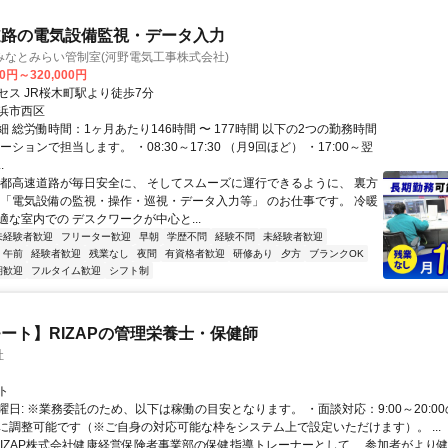
道路の電気設備監視・データ入力
みなとみらい管制室(河野電気工事株式会社)
00円～320,000円
セス JR桜木町駅より徒歩7分
浜市西区
 総労働時間：1ヶ月あたり146時間 〜 177時間 以下の2つの勤務時間
ーションで担当します。 ・08:30～17:30 （月9回ほど） ・17:00～翌
.
首都高速道路が毎日安全に、 そしてスムーズに運行できるように、 裏方
 「電気設備の監視・操作・巡視・データ入力等」 のお仕事です。 冷暖
適な室内での デスクワークが中心と...
未経験者歓迎
フリーター歓迎
早朝
学歴不問
経験不問
未経験者歓迎
午前
経験者歓迎
残業なし
夜間
有資格者歓迎
研修あり
夕方
ブランクOK
期歓迎
フルタイム歓迎
シフト制
ート】RIZAPの管理栄養士・保健師
社
ト
曜日: ※業務委託のため、以下は稼働の目安となります。 ・面談対応：9:00～20:0
に調整可能です（※ご自身の対応可能な枠をシステム上で設定いただけます）。 ...
 RIZAP株式会社健康経営保険者事業部の保健指導トレーナーとして、 参加者がより