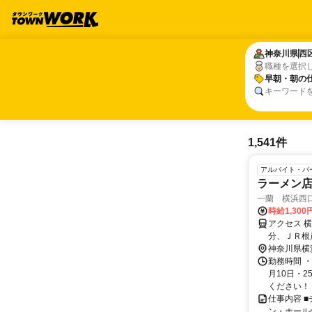
神奈川県
神奈川県
西
西
職種を選択
早朝・朝の
早朝・朝の
キーワード
1,541件
アルバイト・パ
ラーメン店
一蘭 横浜西
時給1,300
アクセス 
分、ＪＲ根
神奈川県横
勤務時間 
月10日・2
ください！ 
仕事内容 
ン・ホール