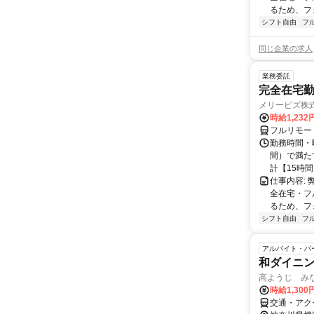
るため、フ
シフト自由
フ
同じ企業の求人
業務委託
完全在宅勤
メリービズ株
時給1,23
フルリモー
勤務時間・曜
間）で満たす
計【15時間】
仕事内容:
全在宅・フ
るため、フ
シフト自由
フ
アルバイト・パ
和ダイニ
高ようじ み
時給1,300
交通・アク