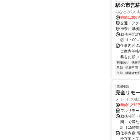
駅の市営
みなとみらい
時給1,300
交通・アク
神奈川県横
勤務時間詳細 
②11：00
仕事内容 
ご案内等接
務をお願い
制服あり
扶養
早朝
学歴不問
午前
経験者歓
業務委託
完全リモー
メリービズ株
時給1,23
フルリモー
勤務時間・曜
間）で満たす
計【15時間】
仕事内容:
全在宅・フ