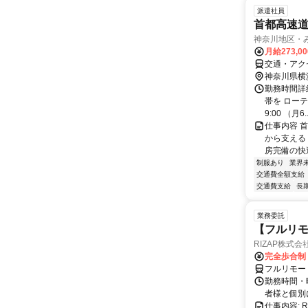
派遣社員
首都高速
神奈川地区・
月給273,0
交通・アク
神奈川県横
勤務時間詳細
帯を ローテ
9:00 （月6..
仕事内容 
から支える
房完備の快
制服あり
業界
交通費全額支給
交通費支給
長
業務委託
【フルリモ
RIZAP株式会
完全歩合制
フルリモー
勤務時間・
者様と個別
仕事内容: