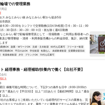
駐輪場での管理業務
駅周辺
円
セス みなとみらい線 みなとみらい駅から徒歩5分
浜市西区
6:30～20:00を３シフトで交替勤務(1日4.5h程度) ① 6：30～11：00
～15：30 ③15：30～20：00 ※日・祝を除く週4日勤務
みなとみらい駅で駐輪場整理員として ・現場勤務 ・ご利用お客様者への
客及び整理整頓 ・清掃 ・利用券販売機からの料金回収、集計、納付業
します
内勤務OK
副業・WワークOK
主婦・主夫歓迎
60代も応募可
フリーター歓迎
即日勤務OK
平日のみOK
学生歓迎
転勤なし
未経験者歓迎
交通費全額支給
迎
有資格者歓迎
夕方
ブランクOK
70代も応募可
ト 経理事務・経理補助/扶養内で働く【出社不要】
式会社
2円以上
ト
日: 稼働可能な時間について、下記3つの条件を日中（9:00-19:00の
方 * 週あたり【平日3日】 以上 * 1日あたり【連続3時間】 以上 * 週合
以上...
 弊社のお客様よりご依頼いただいている経理代行サービスの業務を、完
ルリモートでお任せします。案件ごとに複数名でチームを組んで対応す