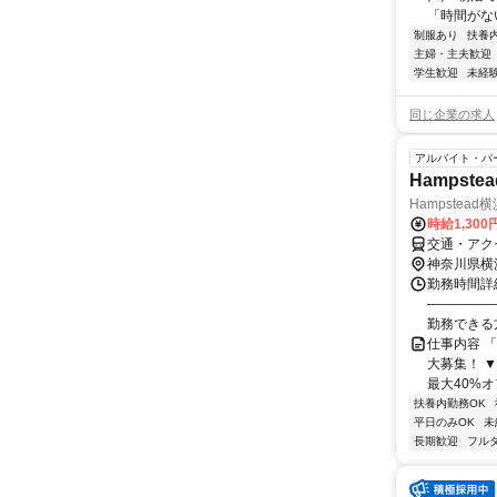
「時間がない
制服あり
扶養
主婦・主夫歓迎
学生歓迎
未経
同じ企業の求人
アルバイト・パ
Hamps
Hampstea
時給1,30
交通・アク
神奈川県横
勤務時間詳細 
―――――
勤務できる方
仕事内容 
大募集！ 
最大40%オ
扶養内勤務OK
平日のみOK
未
長期歓迎
フル