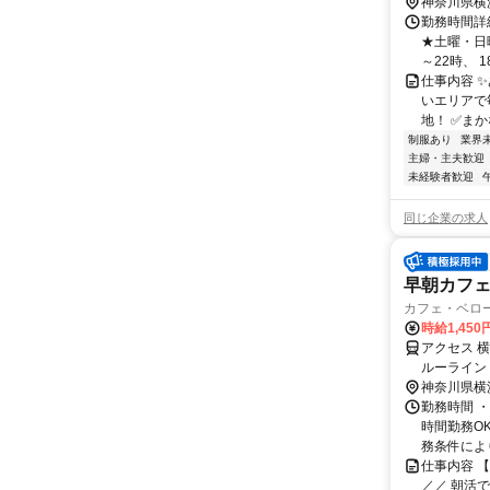
神奈川県横
勤務時間詳細
★土曜・日曜
～22時、 18
仕事内容 
いエリアで
地！ ✅まか
制服あり
業界
主婦・主夫歓迎
未経験者歓迎
同じ企業の求人
早朝カフ
カフェ・ベロ
時給1,450
アクセス 
ルーライン
みなとみら
神奈川県横
勤務時間 ・勤
時間勤務O
務条件により
仕事内容 
／／ 朝活