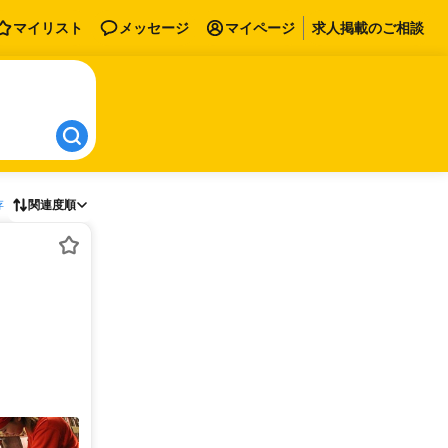
マイリスト
メッセージ
マイページ
求人掲載のご相談
存
関連度順