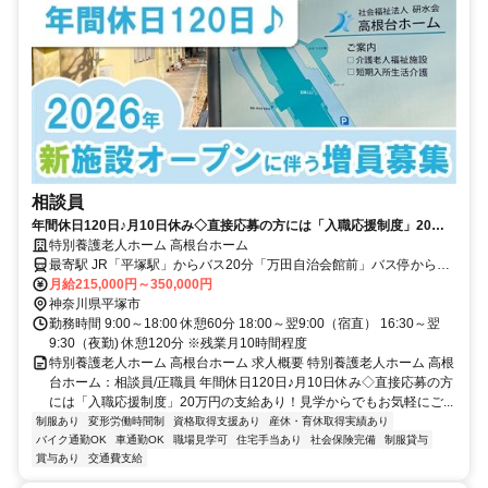
相談員
年間休日120日♪月10日休み◇直接応募の方には「入職応援制度」20万
円の支給あり！見学からでもお気軽にご応募ください◎【平塚市・特別
特別養護老人ホーム 高根台ホーム
養護老人ホーム、平塚駅、相談員、正社員】
最寄駅 JR「平塚駅」からバス20分「万田自治会館前」バス停から徒
歩5分、または車15分
月給215,000円～350,000円
神奈川県平塚市
勤務時間 9:00～18:00 休憩60分 18:00～翌9:00（宿直） 16:30～翌
9:30（夜勤) 休憩120分 ※残業月10時間程度
特別養護老人ホーム 高根台ホーム 求人概要 特別養護老人ホーム 高根
台ホーム：相談員/正職員 年間休日120日♪月10日休み◇直接応募の方
には「入職応援制度」20万円の支給あり！見学からでもお気軽にご...
制服あり
変形労働時間制
資格取得支援あり
産休・育休取得実績あり
バイク通勤OK
車通勤OK
職場見学可
住宅手当あり
社会保険完備
制服貸与
賞与あり
交通費支給