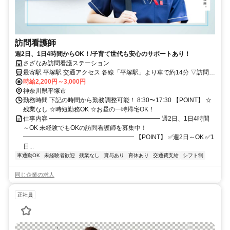
訪問看護師
週2日、1日4時間からOK！/子育て世代も安心のサポートあり！
さざなみ訪問看護ステーション
最寄駅 平塚駅 交通アクセス 各線「平塚駅」より車で約14分 ▽訪問エ
リア ・平塚市 ・二宮町 ・大磯町 ・秦野市 ・伊勢原市 ☆社用車1人1
時給2,200円～3,000円
台支給！直行直帰OKです
神奈川県平塚市
勤務時間 下記の時間から勤務調整可能！ 8:30〜17:30 【POINT】 ☆
残業なし ☆時短勤務OK ☆お昼の一時帰宅OK！
仕事内容 ━━━━━━━━━━━━━━━━━━ 週2日、1日4時間
～OK 未経験でもOKの訪問看護師を募集中！
━━━━━━━━━━━━━━━━━━ 【POINT】 ✅週2日～OK ✅1
日...
車通勤OK
未経験者歓迎
残業なし
賞与あり
育休あり
交通費支給
シフト制
同じ企業の求人
正社員