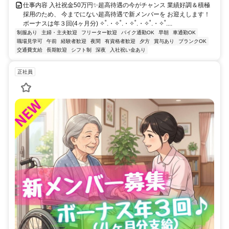
仕事内容 入社祝金50万円✨超高待遇の今がチャンス 業績好調＆積極
採用のため、 今までにない超高待遇で新メンバーを お迎えします！
ボーナスは年３回(4ヶ月分) ✧˚.・✧˚.・✧˚.・✧˚.・✧˚....
制服あり
主婦・主夫歓迎
フリーター歓迎
バイク通勤OK
早朝
車通勤OK
職場見学可
午前
経験者歓迎
夜間
有資格者歓迎
夕方
賞与あり
ブランクOK
交通費支給
長期歓迎
シフト制
深夜
入社祝い金あり
正社員