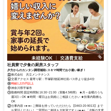
社員寮で夕食の厨房スタッフ
夕方からのカンタン調理補助♪スキマ時間でお小遣い稼ぎ！
株式会社 共立メンテナンス
交通アクセス 最寄り駅：平塚駅/徳延神社前バス停より徒歩4分
時給1,225円以上
神奈川県平塚市
勤務時間 固定時間制 16:30~21:00（実働4.5時間） ★月～金曜のうち
週3日～OK ★時間・曜日はお気軽にご相談ください ★扶養内勤務も
OK
仕事内容 ○●-●○ ご興味を持っていただけたら 【0463-20-9013】まで
お電話ください！ ご質問やご相談も大歓迎です♫ ○●-●○ 「夕飯の支度