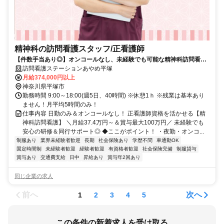
精神科の訪問看護スタッフ/正看護師
【件数手当あり◎】オンコールなし、未経験でも可能な精神科訪問看護
ステーション。正看護師募集
訪問看護ステーションあやめ平塚
月給374,000円以上
神奈川県平塚市
勤務時間 9:00～18:00(週5日、40時間) ※休憩1ｈ ※残業は基本あり
ません！月平均5時間のみ！
仕事内容 日勤のみ＆オンコールなし！ 正看護師資格を活かせる【精
神科訪問看護】 ＼月給37.4万円～＆賞与最大100万円／ 未経験でも
安心の研修＆同行サポート◎ ◆ここがポイント！ ・夜勤・オンコ...
制服あり
業界未経験者歓迎
長期
社会保険あり
学歴不問
車通勤OK
固定時間制
未経験者歓迎
経験者歓迎
有資格者歓迎
社会保険完備
制服貸与
賞与あり
交通費支給
日中
昇給あり
賞与年2回あり
同じ企業の求人
前へ
次へ
1
2
3
4
5
この条件の新着求人を受け取る