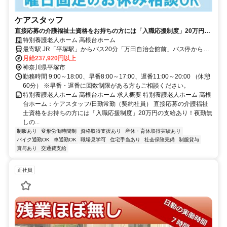
ケアスタッフ
直接応募の介護福祉士資格をお持ちの方には「入職応援制度」20万円の
支給あり！夜勤無しの日勤のみ◎採用強化中【平塚市・平塚駅、特別養
特別養護老人ホーム 高根台ホーム
護老人ホーム、ケアスタッフ、日勤常勤（契約職員）】
最寄駅 JR「平塚駅」からバス20分「万田自治会館前」バス停から徒
歩5分、または車15分
月給237,920円以上
神奈川県平塚市
勤務時間 9:00～18:00、早番8:00～17:00、遅番11:00～20:00 （休憩
60分） ※早番・遅番に回数制限がある方もご相談ください。
特別養護老人ホーム 高根台ホーム 求人概要 特別養護老人ホーム 高根
台ホーム：ケアスタッフ/日勤常勤（契約社員） 直接応募の介護福祉
士資格をお持ちの方には「入職応援制度」20万円の支給あり！夜勤無
しの...
制服あり
変形労働時間制
資格取得支援あり
産休・育休取得実績あり
バイク通勤OK
車通勤OK
職場見学可
住宅手当あり
社会保険完備
制服貸与
賞与あり
交通費支給
正社員