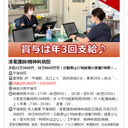
准看護師/精神科病院
月収23万3600円・38万8600円可！日勤帯は17時終業の実働7時間！残
業少なめ！賞与年3回！時間外ほぼなし◇【平塚市、精神科病院/病棟、
平塚病院
平塚駅、准看護師、正職員】
最寄駅 JR「平塚駅」北口より「高村団地行き」乗車20分→終点「高
村団地停留所」下車徒歩5分、小田急線「伊勢原駅」より「高村団地
月給185,400円～333,000円
行き」乗車30分→終点「高村団地停留所」下車徒歩5分、「平塚
神奈川県平塚市
駅」・小田急線「伊勢原駅」より無料送迎バスあり
勤務時間 9:00～17:00（休憩60分）、16:30～翌9:30（休憩120分）
※変形労働時間144時間／月 ※平均残業時間2時間／月 ※配属病棟に
より早番（7:00～15:00）・遅番（10:...
平塚病院 求人概要 平塚病院：准看護師/精神科病院/正職員 月収23万
3600円・38万8600円可！日勤帯は17時終業の実働7時間！残業少な
め！賞与年3回！時間外ほぼなし◇【平塚市、精神科病院/病棟...
変形労働時間制
産休・育休取得実績あり
バイク通勤OK
車通勤OK
社会保険完備