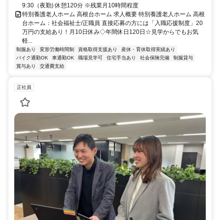
9:30（夜勤) 休憩120分 ※残業月10時間程度
特別養護老人ホーム 高根台ホーム 求人概要 特別養護老人ホーム 高根
台ホーム：社会福祉士/正職員 直接応募の方には「入職応援制度」20
万円の支給あり！月10日休み◇年間休日120日☆見学からでもお気
軽...
制服あり
変形労働時間制
資格取得支援あり
産休・育休取得実績あり
バイク通勤OK
車通勤OK
職場見学可
住宅手当あり
社会保険完備
制服貸与
賞与あり
交通費支給
正社員