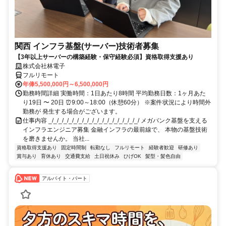
関西 インフラ基盤(サーバー)技術者募集
【3年以上サーバーの構築経験・保守経験必須】資格取得支援あり
株式会社林電子
フルリモート
年俸5,500,000円～6,500,000円
勤務時間詳細 実働時間：1日あたり8時間 平均勤務日数：1ヶ月あた
り19日 〜 20日 ⏰9:00～18:00（休憩60分） ※案件状況により時間外
勤務が 発生する場合がございます。
仕事内容 _/_/_/_/_/_/_/_/_/_/_/_/_/_/_/_/_/_/ メガバンク基盤を支える
インフラエンジニア募集 金融インフラの最前線で、 本物の基盤技術
を磨きませんか。 当社...
資格取得支援あり
固定時間制
転勤なし
フルリモート
経験者歓迎
研修あり
賞与あり
育休あり
交通費支給
土日祝休み
ひげOK
髪型・髪色自由
アルバイト・パート