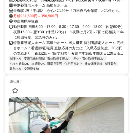
直接応募の方には「入職応援制度」20万円の支給あり！夜勤2回～7回で
相談可★賞与年3回♪年間休日120日＆月10日休み◎【平塚市・平塚駅、
特別養護老人ホーム 高根台ホーム
特別養護老人ホーム、看護師、正職員】
最寄駅 JR「平塚駅」からバス20分「万田自治会館前」バス停から徒
歩5分、または車15分
月給231,500円～356,500円
神奈川県平塚市
勤務時間 日勤8:00～17:00、8:30～17:30、9:00～18:00（休憩60分）
夜勤16:30～翌9:30（休憩120分） ※夜勤は月2回～7回で応相談 ※年
に数回程度、緊急時のみ7:3...
特別養護老人ホーム 高根台ホーム 求人概要 特別養護老人ホーム 高根
台ホーム：看護師/正職員 直接応募の方には「入職応援制度」20万円
の支給あり！夜勤2回～7回で相談可★賞与年3回♪年間休日120日＆...
制服あり
変形労働時間制
資格取得支援あり
産休・育休取得実績あり
バイク通勤OK
車通勤OK
職場見学可
住宅手当あり
社会保険完備
制服貸与
賞与あり
交通費支給
正社員