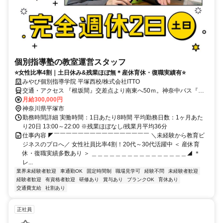
個別指導塾の教室運営スタッフ
⭐女性比率4割｜土日休み&残業ほぼ無＊産休育休・復職実績有⭐
みやび個別指導学院 平塚西校/株式会社ITTO
交通・アクセス 『根坂間』交差点より南東へ50ｍ。神奈中バス『坂
間』バス停前。
月給300,000円
神奈川県平塚市
勤務時間詳細 実働時間：1日あたり8時間 平均勤務日数：1ヶ月あた
り20日 13:00～22:00 ※残業ほぼなし/残業月平均36分
仕事内容 ◤￣￣￣￣￣￣￣￣￣￣￣￣￣￣￣￣ ＼未経験から教育ビ
ジネスのプロへ／ 女性社員比率4割！20代～30代活躍中 ＜ 産休育
休・復職実績多数あり ＞ ＿＿＿＿＿＿＿＿＿＿＿＿＿＿＿＿◢ ＊
レ...
業界未経験者歓迎
車通勤OK
固定時間制
職場見学可
経験不問
未経験者歓迎
経験者歓迎
有資格者歓迎
研修あり
賞与あり
ブランクOK
育休あり
交通費支給
社割あり
正社員