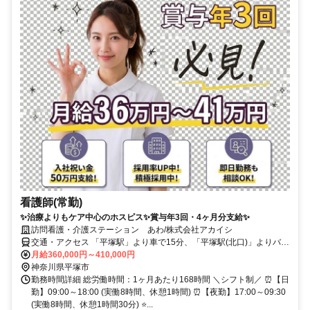
看護師(常勤)
✨治療よりもケア中心のホスピス✨賞与年3回・4ヶ月分支給✨
訪問看護・介護ステーション あわ/株式会社アカイシ
交通・アクセス 「平塚駅」より車で15分、「平塚駅(北口)」よりバス
⇒バス停「下出縄」より徒歩5分 ★車・バイク・原付・自転車通勤Ｏ
月給360,000円～410,000円
Ｋ(無料駐車場完備) ★交通費規定内支給
神奈川県平塚市
勤務時間詳細 総労働時間：1ヶ月あたり168時間 ＼シフト制／ ⏰【日
勤】09:00～18:00 (実働8時間、休憩1時間) ⏰【夜勤】17:00～09:30
(実働8時間、休憩1時間30分) ⭐...