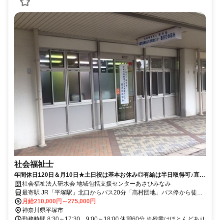
社会福祉士
年間休日120日＆月10日★土日祝は基本お休み◎有給は半日取得可♪直接
応募の方には「入職応援制度」20万円の支給あり！充実した手当あり
社会福祉法人研水会 地域包括支援センターあさひみなみ
【平塚市・平塚駅、地域包括支援センター、社会福祉士、正社員】
最寄駅 JR「平塚駅」北口からバス20分「高村団地」バス停から徒歩
2分、または車15分
月給210,000円～275,000円
神奈川県平塚市
勤務時間 8:30～17:30、9:00～18:00 休憩60分 ※残業はほとんどあり