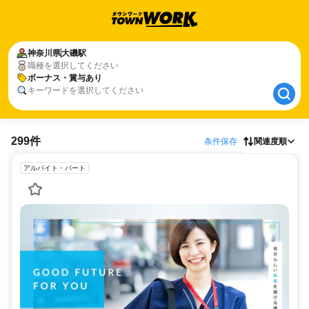
神奈川県
神奈川県
大磯駅
大磯駅
職種を選択してください
ボーナス・賞与あり
ボーナス・賞与あり
キーワードを選択してください
299件
条件保存
関連度順
アルバイト・パート