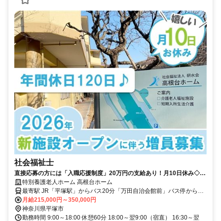
社会福祉士
直接応募の方には「入職応援制度」20万円の支給あり！月10日休み◇年
間休日120日☆見学からでもお気軽にご応募ください◎【平塚市・特別
特別養護老人ホーム 高根台ホーム
養護老人ホーム、平塚駅、社会福祉士、正社員】
最寄駅 JR「平塚駅」からバス20分「万田自治会館前」バス停から徒
歩5分、または車15分
月給215,000円～350,000円
神奈川県平塚市
勤務時間 9:00～18:00 休憩60分 18:00～翌9:00（宿直） 16:30～翌