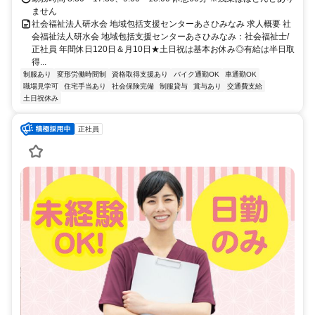
ません
社会福祉法人研水会 地域包括支援センターあさひみなみ 求人概要 社
会福祉法人研水会 地域包括支援センターあさひみなみ：社会福祉士/
正社員 年間休日120日＆月10日★土日祝は基本お休み◎有給は半日取
得...
制服あり
変形労働時間制
資格取得支援あり
バイク通勤OK
車通勤OK
職場見学可
住宅手当あり
社会保険完備
制服貸与
賞与あり
交通費支給
土日祝休み
正社員