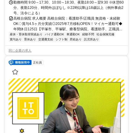
勤務時間 9:00～17:30、10:00～18:30、夜勤18:00～翌9:30 ※休憩60
分、夜勤120分、時間外ほぼなし ※22時以降は18歳以上（例外事由2
号、法令による）
高根台病院 求人概要 高根台病院：看護助手/正職員 無資格・未経験
OK◇賞与4.5ヶ月分実績◎2025年7月移転OPEN！マイカー通勤可◆
年間休日125日【平塚市、平塚駅、療養型病院、看護助手、正職員...
産休・育休取得実績あり
バイク通勤OK
車通勤OK
経験不問
社会保険完備
賞与あり
育休あり
交通費支給
シフト制
昇給あり
託児所あり
同じ企業の求人
正社員