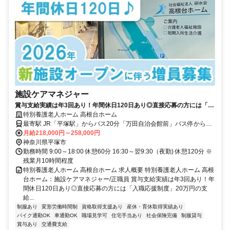
施設ケアマネジャー
賞与支給実績は年3回あり！年間休日120日あり◎直接応募の方には「入
職応援制度」20万円の支給あり！退職金は二本立て♪福利厚生が充実
特別養護老人ホーム 高根台ホーム
◇【平塚市・特別養護老人ホーム、平塚駅、施設ケアマネジャー、正社
最寄駅 JR「平塚駅」からバス20分「万田自治会館前」バス停から徒
員】
歩5分、または車15分
月給218,000円～258,000円
神奈川県平塚市
勤務時間 9:00～18:00 休憩60分 16:30～翌9:30（夜勤) 休憩120分 ※
残業月10時間程度
特別養護老人ホーム 高根台ホーム 求人概要 特別養護老人ホーム 高根
台ホーム：施設ケアマネジャー/正職員 賞与支給実績は年3回あり！年
間休日120日あり◎直接応募の方には「入職応援制度」20万円の支
給...
制服あり
変形労働時間制
資格取得支援あり
産休・育休取得実績あり
バイク通勤OK
車通勤OK
職場見学可
住宅手当あり
社会保険完備
制服貸与
賞与あり
交通費支給