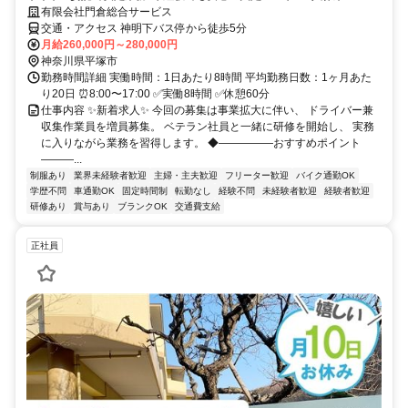
有限会社門倉総合サービス
交通・アクセス 神明下バス停から徒歩5分
月給260,000円～280,000円
神奈川県平塚市
勤務時間詳細 実働時間：1日あたり8時間 平均勤務日数：1ヶ月あた
り20日 ⏰8:00〜17:00 ✅実働8時間 ✅休憩60分
仕事内容 ✨新着求人✨ 今回の募集は事業拡大に伴い、 ドライバー兼
収集作業員を増員募集。 ベテラン社員と一緒に研修を開始し、 実務
に入りながら業務を習得します。 ◆―――――おすすめポイント
―――...
制服あり
業界未経験者歓迎
主婦・主夫歓迎
フリーター歓迎
バイク通勤OK
学歴不問
車通勤OK
固定時間制
転勤なし
経験不問
未経験者歓迎
経験者歓迎
研修あり
賞与あり
ブランクOK
交通費支給
正社員