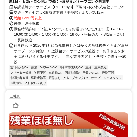
週1日～＆2h～OK♪地元で働く⭐まだまだオープニング募集中
放課後等デイサービス【Plus+days】平塚河内校<株式会社アーブ>
交通・アクセス JR東海道本線「平塚駅」よりバス12分
時給1,260円以上
神奈川県平塚市
勤務時間詳細 ・下記3パターンよりお選びいただけます ① 14:00～
19:00 ② 14:00～17:00 ③ 17:00～19:00 ・平日のみ ・週1日～OK！
・長期歓迎
仕事内容 ＊2026年3月に新規開校したばかりの放課後デイ＊まだまだ
オープニング募集中！ 放課後デイサービスの施設で、お子さまを安
全に送り迎えする仕事です。 【主な業務内容】 ・学校・ご自宅〜施
設...
週1日からOK
副業・WワークOK
1日4時間以内OK
主婦・主夫歓迎
フリーター歓迎
学歴不問
車通勤OK
固定時間制
平日のみOK
経験不問
未経験者歓迎
経験者歓迎
研修あり
夕方
ブランクOK
オープニングスタッフ
長期歓迎
入社祝い金あり
正社員