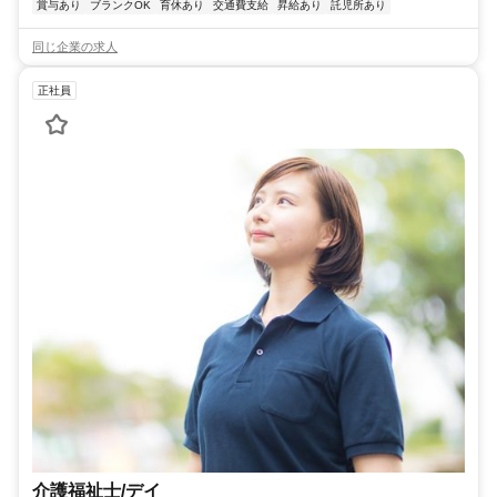
賞与あり
ブランクOK
育休あり
交通費支給
昇給あり
託児所あり
同じ企業の求人
正社員
介護福祉士/デイ