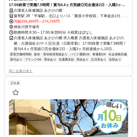
17:00終業で実働7.5時間！賞与4.4ヶ月実績◎完全週休2日・入職3ヶ月
経過後から10日有給休暇付与♪【平塚市、通所リハ、平塚駅、介護福祉
介護老人保健施設 あさひの郷
士、日勤常勤】
最寄駅 JR「平塚駅」北口よりバス「勝原小学校前」下車徒歩1分、小
田急線「伊勢原駅」よりバス「勝原小学校前」下車徒歩1分
月給206,400円～274,700円
神奈川県平塚市
勤務時間 8:30～17:00 休憩60分 ※残業ほぼなし
介護老人保健施設 あさひの郷 求人概要 介護老人保健施設 あさひの
郷：介護福祉士/デイ/正社員（日勤常勤） 17:00終業で実働7.5時間！
賞与4.4ヶ月実績◎完全週休2日・入職3ヶ月経過後から10日...
変形労働時間制
産休・育休取得実績あり
バイク通勤OK
車通勤OK
社会保険完備
賞与あり
ブランクOK
育休あり
交通費支給
昇給あり
託児所あり
送迎あり
同じ企業の求人
正社員