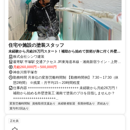
住宅や施設の塗装スタッフ
未経験から月給26万円スタート！補助から始めて技術が身に付く外壁塗
装工
株式会社シンワ建装
最寄駅 平塚駅 交通アクセス JR東海道本線・湘南新宿ライン・上野東
京ライン「平塚駅」より車で13分
月給260,000円～500,000円
神奈川県平塚市
勤務時間 月単位の変形労働時間制 【勤務時間例】 7:30～17:30（休
憩2時間） ※残業：月平均15～20時間程度
仕事内容 +++++++++++++++++++++++++ 未経験から月給26万円！
補助から始める外壁塗装工 湘南で塗装のプロを目指しませんか？
+++++++++++++++++++++...
変形労働時間制
資格取得支援あり
未経験者歓迎
長期休暇あり
昇給あり
賞与年2回あり
正社員