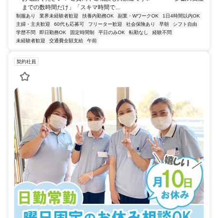
までの数時間だけ」「スキマ時間で...
制服あり
業界未経験者歓迎
扶養内勤務OK
副業・WワークOK
1日4時間以内OK
主婦・主夫歓迎
60代も応募可
フリーター歓迎
社会保険あり
早朝
シフト自由
学歴不問
即日勤務OK
固定時間制
平日のみOK
転勤なし
経験不問
未経験者歓迎
交通費全額支給
午前
契約社員