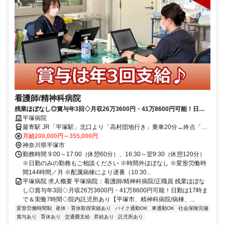
看護師/精神科病院
残業ほぼなし◎賞与年3回◇月収26万3600円・41万8600円可能！日勤
は17時まで＆実働7時間◇院内託児所あり【平塚市、精神科病院/病棟、
平塚病院
平塚駅、看護師、正職員】
最寄駅 JR「平塚駅」北口より「高村団地行き」乗車20分→終点「高
村団地停留所」下車徒歩5分、小田急線「伊勢原駅」より「高村団地
月給200,000円～355,000円
行き」乗車30分→終点「高村団地停留所」下車徒歩5分、「平塚
神奈川県平塚市
駅」・小田急線「伊勢原駅」より無料送迎バスあり
勤務時間 9:00～17:00（休憩60分）、16:30～翌9:30（休憩120分）
※日勤のみの勤務もご相談ください ※時間外ほぼなし ※変形労働時
間144時間／月 ※配属病棟により遅番（10:30...
平塚病院 求人概要 平塚病院：看護師/精神科病院/正職員 残業ほぼな
し◎賞与年3回◇月収26万3600円・41万8600円可能！日勤は17時ま
で＆実働7時間◇院内託児所あり【平塚市、精神科病院/病棟、...
変形労働時間制
産休・育休取得実績あり
バイク通勤OK
車通勤OK
社会保険完備
賞与あり
育休あり
交通費支給
昇給あり
託児所あり