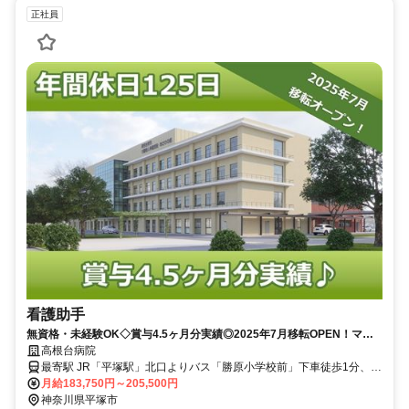
正社員
看護助手
無資格・未経験OK◇賞与4.5ヶ月分実績◎2025年7月移転OPEN！マイ
カー通勤可◆年間休日125日【平塚市、平塚駅、療養型病院、看護助
高根台病院
手、正職員】
最寄駅 JR「平塚駅」北口よりバス「勝原小学校前」下車徒歩1分、小
田急線「伊勢原駅」よりバス「勝原小学校前」下車徒歩1分
月給183,750円～205,500円
神奈川県平塚市