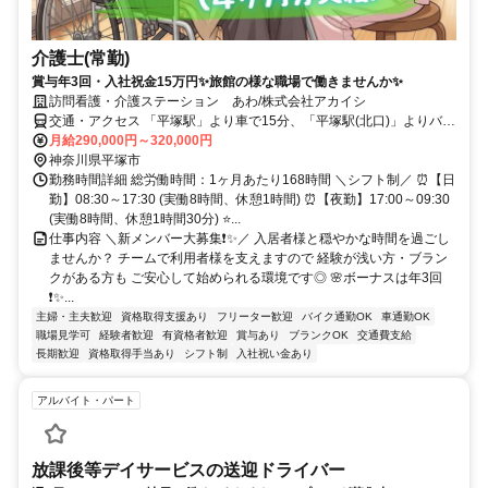
介護士(常勤)
賞与年3回・入社祝金15万円✨旅館の様な職場で働きませんか✨
訪問看護・介護ステーション あわ/株式会社アカイシ
交通・アクセス 「平塚駅」より車で15分、「平塚駅(北口)」よりバス
⇒バス停「下出縄」より徒歩5分 ★車・バイク・原付・自転車通勤Ｏ
月給290,000円～320,000円
Ｋ(無料駐車場完備) ★交通費規定内支給
神奈川県平塚市
勤務時間詳細 総労働時間：1ヶ月あたり168時間 ＼シフト制／ ⏰【日
勤】08:30～17:30 (実働8時間、休憩1時間) ⏰【夜勤】17:00～09:30
(実働8時間、休憩1時間30分) ⭐...
仕事内容 ＼新メンバー大募集❗✨／ 入居者様と穏やかな時間を過ごし
ませんか？ チームで利用者様を支えますので 経験が浅い方・ブラン
クがある方も ご安心して始められる環境です◎ 🌸ボーナスは年3回
❗✨...
主婦・主夫歓迎
資格取得支援あり
フリーター歓迎
バイク通勤OK
車通勤OK
職場見学可
経験者歓迎
有資格者歓迎
賞与あり
ブランクOK
交通費支給
長期歓迎
資格取得手当あり
シフト制
入社祝い金あり
アルバイト・パート
放課後等デイサービスの送迎ドライバー