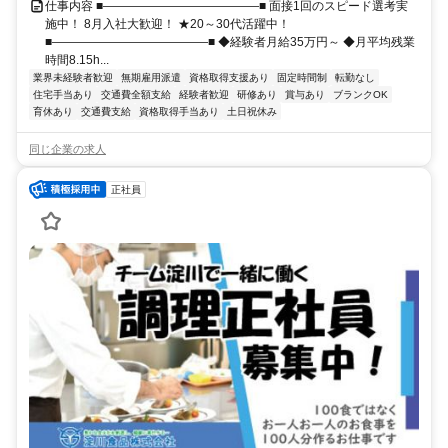
仕事内容 ■―――――――――――――■ 面接1回のスピード選考実
施中！ 8月入社大歓迎！ ★20～30代活躍中！
■―――――――――――――■ ◆経験者月給35万円～ ◆月平均残業
時間8.15h...
業界未経験者歓迎
無期雇用派遣
資格取得支援あり
固定時間制
転勤なし
住宅手当あり
交通費全額支給
経験者歓迎
研修あり
賞与あり
ブランクOK
育休あり
交通費支給
資格取得手当あり
土日祝休み
同じ企業の求人
正社員