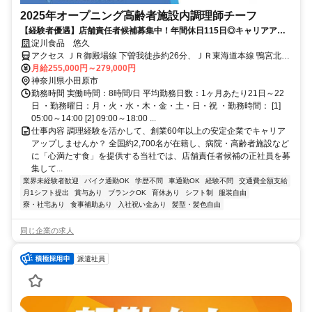
2025年オープニング高齢者施設内調理師チーフ
【経験者優遇】店舗責任者候補募集中！年間休日115日◎キャリアアッ
プ制度充実。安心の社内研修制度あり。 「食」と「人」が好き。その想
淀川食品 悠久
いを仕事にしませんか。
アクセス ＪＲ御殿場線 下曽我徒歩約26分、ＪＲ東海道本線 鴨宮北口
徒歩約30分
月給255,000円～279,000円
神奈川県小田原市
勤務時間 実働時間：8時間/日 平均勤務日数：1ヶ月あたり21日～22
日 ・勤務曜日：月・火・水・木・金・土・日・祝 ・勤務時間： [1]
05:00～14:00 [2] 09:00～18:00 ...
仕事内容 調理経験を活かして、創業60年以上の安定企業でキャリア
アップしませんか？ 全国約2,700名が在籍し、病院・高齢者施設など
に「心満たす食」を提供する当社では、店舗責任者候補の正社員を募
集して...
業界未経験者歓迎
バイク通勤OK
学歴不問
車通勤OK
経験不問
交通費全額支給
月1シフト提出
賞与あり
ブランクOK
育休あり
シフト制
服装自由
寮・社宅あり
食事補助あり
入社祝い金あり
髪型・髪色自由
同じ企業の求人
派遣社員