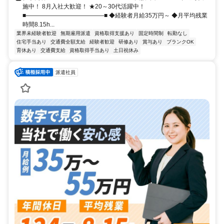
施中！ 8月入社大歓迎！ ★20～30代活躍中！
■―――――――――――――■ ◆経験者月給35万円～ ◆月平均残業
時間8.15h...
業界未経験者歓迎
無期雇用派遣
資格取得支援あり
固定時間制
転勤なし
住宅手当あり
交通費全額支給
経験者歓迎
研修あり
賞与あり
ブランクOK
育休あり
交通費支給
資格取得手当あり
土日祝休み
派遣社員