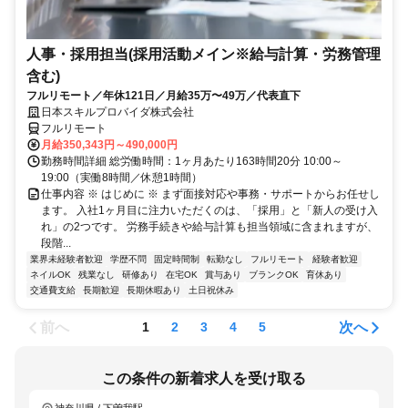
人事・採用担当(採用活動メイン※給与計算・労務管理
含む)
フルリモート／年休121日／月給35万〜49万／代表直下
日本スキルプロバイダ株式会社
フルリモート
月給350,343円～490,000円
勤務時間詳細 総労働時間：1ヶ月あたり163時間20分 10:00～
19:00（実働8時間／休憩1時間）
仕事内容 ※ はじめに ※ まず面接対応や事務・サポートからお任せし
ます。 入社1ヶ月目に注力いただくのは、「採用」と「新人の受け入
れ」の2つです。 労務手続きや給与計算も担当領域に含まれますが、
段階...
業界未経験者歓迎
学歴不問
固定時間制
転勤なし
フルリモート
経験者歓迎
ネイルOK
残業なし
研修あり
在宅OK
賞与あり
ブランクOK
育休あり
交通費支給
長期歓迎
長期休暇あり
土日祝休み
前へ
次へ
1
2
3
4
5
この条件の新着求人を受け取る