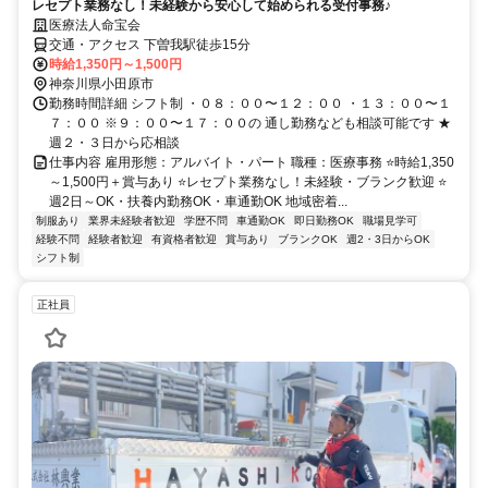
レセプト業務なし！未経験から安心して始められる受付事務♪
医療法人命宝会
交通・アクセス 下曽我駅徒歩15分
時給1,350円～1,500円
神奈川県小田原市
勤務時間詳細 シフト制 ・０８：００〜１２：００ ・１３：００〜１
７：００ ※９：００〜１７：００の 通し勤務なども相談可能です ★
週２・３日から応相談
仕事内容 雇用形態：アルバイト・パート 職種：医療事務 ⭐時給1,350
～1,500円＋賞与あり ⭐レセプト業務なし！未経験・ブランク歓迎 ⭐
週2日～OK・扶養内勤務OK・車通勤OK 地域密着...
制服あり
業界未経験者歓迎
学歴不問
車通勤OK
即日勤務OK
職場見学可
経験不問
経験者歓迎
有資格者歓迎
賞与あり
ブランクOK
週2・3日からOK
シフト制
正社員