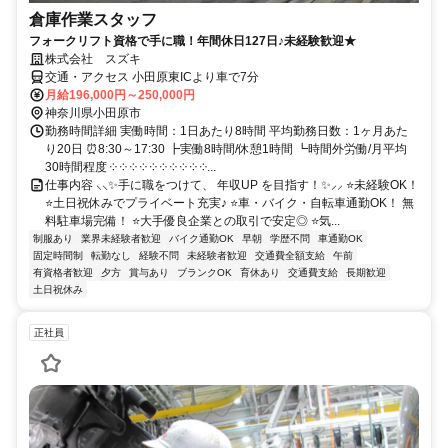
倉庫作業スタッフ
フォークリフト資格で手に職！年間休日127日♪未経験歓迎★
株式会社 スズキ
交通・アクセス 小田原東ICより車で7分
月給196,000円～250,000円
神奈川県小田原市
勤務時間詳細 実働時間：1日あたり8時間 平均勤務日数：1ヶ月あた
り20日 ⏰8:30～17:30 ┣実働8時間/休憩1時間 ┗時間外労働/月平均
30時間程度 ༶ ༶ ༶ ༶ ༶ ༶ ༶ ༶ ༶ ༶...
仕事内容 ⸜⸜✨手に職をつけて、 年収UP を目指す！✨⸝⸝ ⭐未経験OK！
⭐土日祝休みでプライベート充実♪ ⭐車・バイク・自転車通勤OK！ 無
料駐車場完備！ ⭐大手優良企業との取引で安定◎ ⭐気...
制服あり
業界未経験者歓迎
バイク通勤OK
早朝
学歴不問
車通勤OK
固定時間制
転勤なし
経験不問
未経験者歓迎
交通費全額支給
午前
有資格者歓迎
夕方
賞与あり
ブランクOK
育休あり
交通費支給
長期歓迎
土日祝休み
正社員