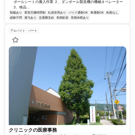
ボールシートの搬入作業 ２、ダンボール製造機の機械オペレーター
3、検品...
制服あり
変形労働時間制
社員登用あり
バイク通勤OK
車通勤OK
転勤なし
経験不問
賞与あり
交通費支給
長期歓迎
長期休暇あり
アルバイト・パート
クリニックの医療事務