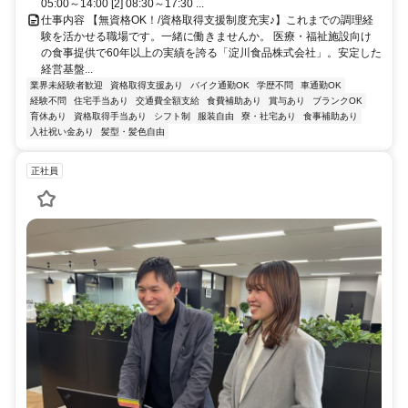
05:00～14:00 [2] 08:30～17:30 ...
仕事内容 【無資格OK！/資格取得支援制度充実♪】これまでの調理経
験を活かせる職場です。一緒に働きませんか。 医療・福祉施設向け
の食事提供で60年以上の実績を誇る「淀川食品株式会社」。安定した
経営基盤...
業界未経験者歓迎
資格取得支援あり
バイク通勤OK
学歴不問
車通勤OK
経験不問
住宅手当あり
交通費全額支給
食費補助あり
賞与あり
ブランクOK
育休あり
資格取得手当あり
シフト制
服装自由
寮・社宅あり
食事補助あり
入社祝い金あり
髪型・髪色自由
正社員