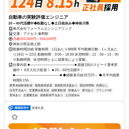
自動車の実験評価エンジニア
20～40代活躍中◆転勤なし◆土日祝休み◆神奈川県
株式会社フォーラムエンジニアリング
交通・アクセス 秦野駅
月給350,000円～550,000円
神奈川県足柄上郡
勤務時間詳細 実働時間：1日あたり8時間 平均勤務日数：1ヶ月あた
り18日 〜 22日 勤務時間：9:00～18:00 休憩時間：12：00～13：00
※勤務時間、休憩時間ともに就業先により変動...
仕事内容 ■―――――――――――――■ 面接1回のスピード選考実
施中！ 8月入社大歓迎！ ★20～30代活躍中！
■―――――――――――――■ ◆経験者月給35万円～ ◆月平均残業
時間8.15h...
業界未経験者歓迎
無期雇用派遣
資格取得支援あり
固定時間制
転勤なし
住宅手当あり
交通費全額支給
経験者歓迎
研修あり
賞与あり
ブランクOK
育休あり
交通費支給
資格取得手当あり
土日祝休み
派遣社員