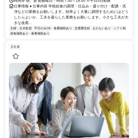
時間帯 朝、昼 勤務曜日・時間 7:00～16:00 ※平日5日勤務
仕事情報 ● 仕事内容 学校給食の調理・仕込み・盛り付け・配膳・洗
浄などの業務をお願いします。効率よく大量に調理するためにはどう
したらよいか、工夫を凝らした業務をお願いします。小さな工夫が大
きな改善...
主婦・主夫歓迎
平日のみOK
食費補助あり
交通費支給
まかないあり
シフト制
昼食補助あり
食事補助あり
正社員