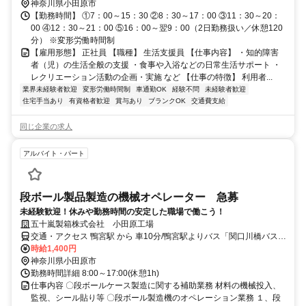
神奈川県小田原市
【勤務時間】 ①7：00～15：30 ②8：30～17：00 ③11：30～20：
00 ④12：30～21：00 ⑤16：00～翌9：00（2日勤務扱い／休憩120
分） ※変形労働時間制
【雇用形態】 正社員 【職種】 生活支援員 【仕事内容】 ・知的障害
者（児）の生活全般の支援 ・食事や入浴などの日常生活サポート ・
レクリエーション活動の企画・実施 など 【仕事の特徴】 利用者...
業界未経験者歓迎
変形労働時間制
車通勤OK
経験不問
未経験者歓迎
住宅手当あり
有資格者歓迎
賞与あり
ブランクOK
交通費支給
同じ企業の求人
アルバイト・パート
段ボール製品製造の機械オペレーター 急募
未経験歓迎！休みや勤務時間の安定した職場で働こう！
五十嵐製箱株式会社 小田原工場
交通・アクセス 鴨宮駅 から 車10分/鴨宮駅よりバス「関口川橋バス
停」より徒歩8分
時給1,400円
神奈川県小田原市
勤務時間詳細 8:00～17:00(休憩1h)
仕事内容 〇段ボールケース製造に関する補助業務 材料の機械投入、
監視、シール貼り等 〇段ボール製造機のオペレーション業務 １、段