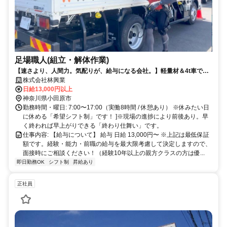
足場職人(組立・解体作業)
【速さより、人間力。気配りが、給与になる会社。】軽量材＆4t車で体
への負担減！休みたい日に休めるシフト制で家族も大切にできます。
株式会社林興業
日給13,000円以上
神奈川県小田原市
勤務時間・曜日: 7:00〜17:00（実働8時間 / 休憩あり） ※休みたい日
に休める「希望シフト制」です！ ]※現場の進捗により前後あり。早
く終われば早上がりできる「終わり仕舞い」です。
仕事内容: 【給与について】 給与 日給 13,000円〜 ※上記は最低保証
額です。経験・能力・前職の給与を最大限考慮して決定しますので、
面接時にご相談ください！（経験10年以上の親方クラスの方は優...
即日勤務OK
シフト制
昇給あり
正社員