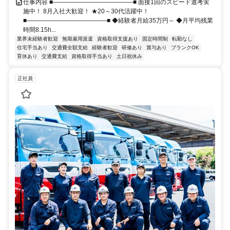
仕事内容 ■―――――――――――――■ 面接1回のスピード選考実
施中！ 8月入社大歓迎！ ★20～30代活躍中！
■―――――――――――――■ ◆経験者月給35万円～ ◆月平均残業
時間8.15h...
業界未経験者歓迎
無期雇用派遣
資格取得支援あり
固定時間制
転勤なし
住宅手当あり
交通費全額支給
経験者歓迎
研修あり
賞与あり
ブランクOK
育休あり
交通費支給
資格取得手当あり
土日祝休み
正社員