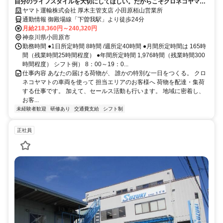
自分のライフスタイルを大切にしてほしい。だからこそクロネコヤマト
は収入も休日も充実
ヤマト運輸株式会社 厚木主管支店 小田原栢山営業所
通勤情報 御殿場線「下曽我駅」より徒歩24分
月給218,360円～240,320円
神奈川県小田原市
勤務時間 ●1日所定時間 8時間 /週所定40時間 ●月間所定時間は 165時
間（残業時間25時間程度） ●年間所定時間 1,976時間（残業時間300
時間程度） シフト例） 8：00～19：0...
仕事内容 あなたの届ける荷物が、 誰かの特別な一日をつくる。 クロ
ネコヤマトの車両を使って 担当エリアのお客様へ 荷物を配達・集荷
する仕事です。 加えて、セールス活動も行います。 地域に密着し、
お客...
未経験者歓迎
研修あり
交通費支給
シフト制
正社員