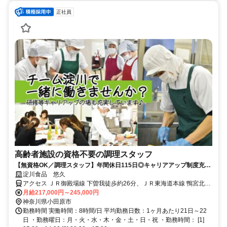
正社員
高齢者施設の資格不要の調理スタッフ
【無資格OK／調理スタッフ】年間休日115日◎キャリアアップ制度充
実。安心の社内研修制度あり。 「食」と「人」が好き。その想いを仕事
淀川食品 悠久
にしませんか。
アクセス ＪＲ御殿場線 下曽我徒歩約26分、ＪＲ東海道本線 鴨宮北口
徒歩約30分
月給217,000円～245,000円
神奈川県小田原市
勤務時間 実働時間：8時間/日 平均勤務日数：1ヶ月あたり21日～22
日 ・勤務曜日：月・火・水・木・金・土・日・祝 ・勤務時間： [1]