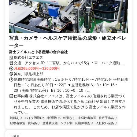
写真・カメラ・ヘルスケア用部品の成形・組立オペレ
ーター
富士フイルムと中谷産業の合弁会社
株式会社エフエヌ
交通・アクセス JR「二宮駅」からバスで15分 ＊車・バイク通勤
OK（無料駐車場あり）
月給265,000円～320,000円
神奈川県足柄上郡
勤務時間詳細 実働時間：1日あたり7時間15分 〜 7時間25分 平均勤務
日数：1ヶ月あたり20日 〜 22日 ▼交替勤務制 A）8：10〜16：
20（実働7時間25分） B）16：10〜0：10（...
仕事内容 株式会社エフエヌは、富士フイルムの 信頼される製品づく
りを中谷産業の 成形技術で具現化するために両社が 出資して設立さ
れました。 このため、お店や病院で見かける 富士フイルム製品を作
ってい...
制服あり
バイク通勤OK
車通勤OK
転勤なし
未経験者歓迎
住宅手当あり
経験者歓迎
賞与あり
交通費支給
シフト制
長期休暇あり
入社祝い金あり
正社員