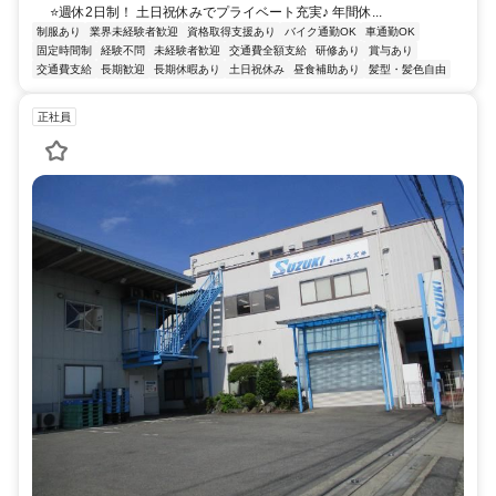
⭐週休2日制！ 土日祝休みでプライベート充実♪ 年間休...
制服あり
業界未経験者歓迎
資格取得支援あり
バイク通勤OK
車通勤OK
固定時間制
経験不問
未経験者歓迎
交通費全額支給
研修あり
賞与あり
交通費支給
長期歓迎
長期休暇あり
土日祝休み
昼食補助あり
髪型・髪色自由
正社員