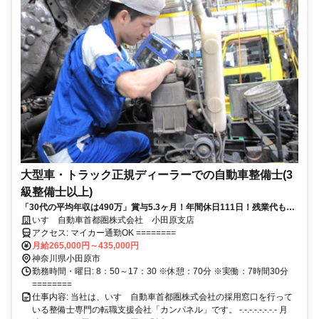
大型車・トラック正規ディーラーでの自動車整備士(3
級整備士以上)
「30代の平均年収は490万」賞与5.3ヶ月！年間休日111日！残業代も全
額支給されるので、月給80万円を超える整備士も
いすゞ自動車首都圏株式会社 小田原支店
アクセス: マイカー通勤OK ========
月給265,000円～435,000円
神奈川県小田原市
勤務時間・曜日: 8：50～17：30 ※休憩：70分 ※実働：7時間30分
========
仕事内容: 当社は、いすゞ自動車首都圏株式会社の採用窓口を行って
いる整備士専門の転職支援会社「カンパネル」です。 -.-.-.-.-.-.-.- 月