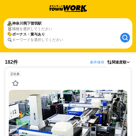
神奈川県
下曽我駅
職種を選択してください
ボーナス・賞与あり
キーワードを選択してください
182件
条件保存
関連度順
正社員