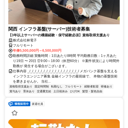
関西 インフラ基盤(サーバー)技術者募集
【3年以上サーバーの構築経験・保守経験必須】資格取得支援あり
株式会社林電子
フルリモート
年俸5,500,000円～6,500,000円
勤務時間詳細 実働時間：1日あたり8時間 平均勤務日数：1ヶ月あた
り19日 〜 20日 ⏰9:00～18:00（休憩60分） ※案件状況により時間外
勤務が 発生する場合がございます。
仕事内容 _/_/_/_/_/_/_/_/_/_/_/_/_/_/_/_/_/_/ メガバンク基盤を支える
インフラエンジニア募集 金融インフラの最前線で、 本物の基盤技術
を磨きませんか。 当社...
資格取得支援あり
固定時間制
転勤なし
フルリモート
経験者歓迎
研修あり
賞与あり
育休あり
交通費支給
土日祝休み
ひげOK
髪型・髪色自由
派遣社員