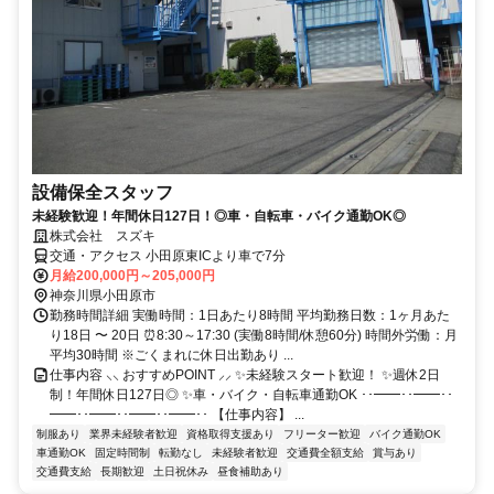
設備保全スタッフ
未経験歓迎！年間休日127日！◎車・自転車・バイク通勤OK◎
株式会社 スズキ
交通・アクセス 小田原東ICより車で7分
月給200,000円～205,000円
神奈川県小田原市
勤務時間詳細 実働時間：1日あたり8時間 平均勤務日数：1ヶ月あた
り18日 〜 20日 ⏰8:30～17:30 (実働8時間/休憩60分) 時間外労働：月
平均30時間 ※ごくまれに休日出勤あり ...
仕事内容 ⸜⸜ おすすめPOINT ⸝⸝ ✨未経験スタート歓迎！ ✨週休2日
制！年間休日127日◎ ✨車・バイク・自転車通勤OK ･･━━･･━━･･
━━･･━━･･━━･･━━･･ 【仕事内容】 ...
制服あり
業界未経験者歓迎
資格取得支援あり
フリーター歓迎
バイク通勤OK
車通勤OK
固定時間制
転勤なし
未経験者歓迎
交通費全額支給
賞与あり
交通費支給
長期歓迎
土日祝休み
昼食補助あり