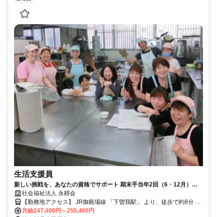
生活支援員
新しい挑戦を、あなたの資格でサポート 期末手当年2回（6・12月）・
賞与年1回（3月）支給！ 未経験でも大歓迎の生活支援員募集！正社員と
社会福祉法人 永耕会
して安定した環境で働き、資格を活かして地域の人々を支援するやりが
【勤務地アクセス】 JR御殿場線 「下曽我駅」 より、徒歩で約8分 ★
いのある仕事です。賞与や手当も充実しています。
マイカー通勤可（駐車場完備）
月給247,400円～255,400円