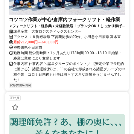
コツコツ作業が中心!倉庫内フォークリフト・軽作業
＜フォークリフト・軽作業＞未経験歓迎！ブランクOK！しっかり稼げて
しっかり休める環境！長期安定★
諸星産業 大友ロジスティックスセンター
アクセス ＪＲ御殿場線 下曽我徒歩約20分、小田急小田原線 富水東口
徒歩約32分、ＪＲ御殿場線 上大井徒歩約37分
月給217,000円～240,000円
神奈川県小田原市
勤務時間 総労働時間：1ヶ月あたり173時間 09:00～18:10 ※始業・
終業は業務により変動します
仕事内容 仕事内容 ＼諸星グループのポイント／ 【安定企業で長期的
に働ける】 諸星運輸(株)は、11の会社で形成される諸星グループの中
核企業！コロナ到来後も仕事は減らず大きな影響をうけませんでし
た！...
変形労働時間制
正社員