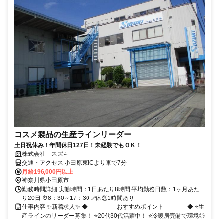
コスメ製品の生産ラインリーダー
土日祝休み！年間休日127日！未経験でもＯＫ！
株式会社 スズキ
交通・アクセス 小田原東ICより車で7分
月給196,000円以上
神奈川県小田原市
勤務時間詳細 実働時間：1日あたり8時間 平均勤務日数：1ヶ月あた
り20日 ⏰8：30～17：30 ✅休憩1時間あり
仕事内容 ✨新着求人✨ ◆―――――おすすめポイント――――◆ ⭐生
産ラインのリーダー募集！ ⭐20代30代活躍中！ ⭐冷暖房完備で環境◎