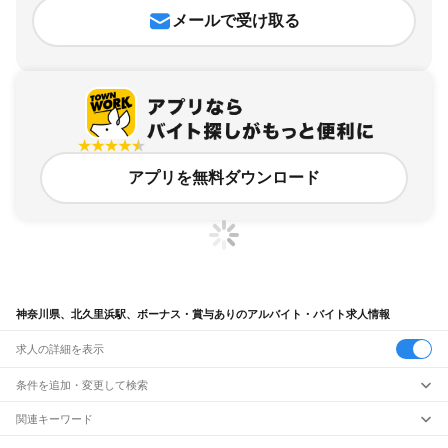
メールで受け取る
アプリを無料ダウンロード
神奈川県、北久里浜駅、ボーナス・賞与ありのアルバイト・バイト求人情報
求人の詳細を表示
条件を追加・変更して検索
市区町村を追加・変更
関連キーワード
完全在宅ワーク 全国
シール貼り 在宅
現在地周辺
ガチャガチャ
犬カフェ
神奈川県