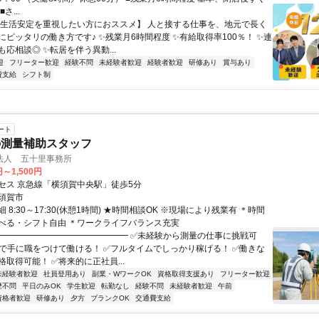
さ...
【生活安定を重視したい方におススメ】 人と接する仕事を、地元で長く
にピッタリの働き方です♪ ✨残業月6時間程度 ✨有給取得率100％！ ✨連
応相談◎ ✨転居を伴う異動...
迎
フリーター歓迎
経験不問
未経験者歓迎
経験者歓迎
研修あり
賞与あり
費支給
シフト制
ート
の測量補助スタッフ
法人 五十里事務所
円～1,500円
セス 京急線「横須賀中央駅」徒歩5分
須賀市
 8:30～17:30(休憩1時間) ★時間相談OK ※現場により残業有 ＊時間
べる・シフト自由 ＊ワークライフバランス充実
★━━━━━━━━━━━━━━━ ✅未経験から測量の仕事に挑戦可
場で手に職をつけて働ける！ ✅フルタイムでしっかり稼げる！ ✅働きな
取得可能！ ✅将来的に正社員...
未経験者歓迎
社員登用あり
副業・WワークOK
資格取得支援あり
フリーター歓迎
歴不問
平日のみOK
学生歓迎
転勤なし
経験不問
未経験者歓迎
午前
資格者歓迎
研修あり
夕方
ブランクOK
交通費支給