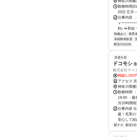
神奈川県横
勤務時間詳
20日 ⏰月～
仕事内容 
ｖ━━━━
利♪ ⏩昇給
制服あり
業界
未経験者歓迎
駅近5分以内
派遣社員
ドコモシ
株式会社マイ
時給1,30
アクセス 
神奈川県横
勤務時間 ・
19:00 
月20時間
仕事内容 
援！充実の
安心して続け
駅ナカ
駅近5