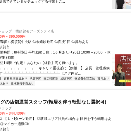
提供できているかチェックする作業もご...
ショップ 横須賀モアーズシティ店
00円～390,000円
最寄駅：横須賀中央駅 ◎未経験歓迎 ◎面接1回 ◎賞与あり
須賀市
働時間：8時間/日 平均勤務日数：1ヶ月あたり20日 10:00～20:00 ・休
実働8時間
最短1週間で内定！あなたの【経験】高く買います。
┯┯┯┯┯┯┯┯┯┯┯ キャリア重視派に【朗報！】 店長、管理職候
す ┷┷┷┷┷┷┷┷┷┷┷┷┷┷┷┷ 【スグ内定...
迎
資格取得支援あり
学歴不問
固定時間制
経験不問
交通費全額支給
賞与あり
休あり
資格取得手当あり
グの店舗運営スタッフ(転居を伴う転勤なし選択可)
ドラッグ
30円～344,430円
【 U・Iターン歓迎】 ◎狭域エリア社員の場合は 転居を伴う転勤はあ
 ◎マイカー通勤OK
須賀市