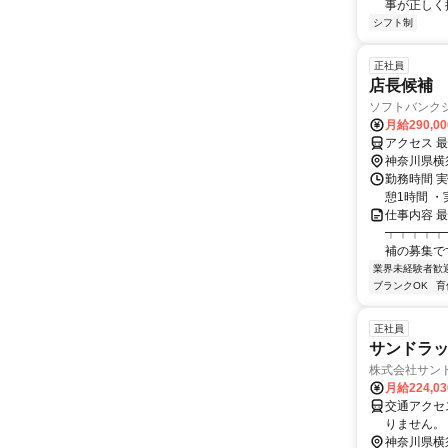
事が正しく
シフト制
正社員
店長候補
ソフトバンク
月給290,0
アクセス 
神奈川県横
勤務時間 実
憩1時間 ・
仕事内容 
┯┯┯┯┯
補の募集で
業界未経験者歓
ブランクOK
育
正社員
サンドラッ
株式会社サン
月給224,0
交通アクセス 
りません。
神奈川県横