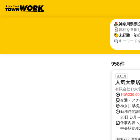
神奈川県
神奈川県
県
県
職種を選択
未経験・初心
未経験・初心
キーワード
958件
正社員
人気大衆
有限会社お太
月給230,0
交通・アク
神奈川県横
勤務時間詳
20日 ⏰月～
仕事内容 
中央駅徒歩
━━･･━━･
制服あり
業界