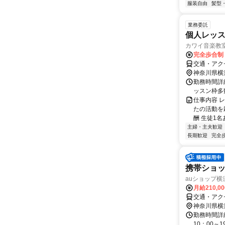
服装自由
髪型
業務委託
個人レッ
カワイ音楽教
完全歩合制
交通・アク
神奈川県横
勤務時間詳細
ッスン枠多
仕事内容 
たの活動を応
酬 生徒1名あ
主婦・主夫歓迎
長期歓迎
完全
携帯ショ
auショップ横
月給210,0
交通・アク
神奈川県横
勤務時間詳細
10：00～