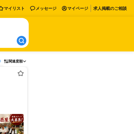
マイリスト
メッセージ
マイページ
求人掲載のご相談
存
関連度順