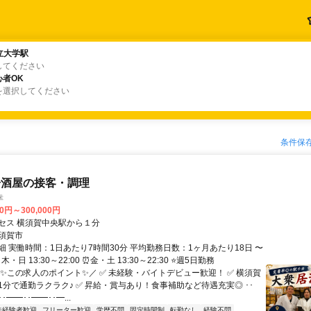
立大学駅
立大学駅
してください
者OK
者OK
を選択してください
条件保
居酒屋の接客・調理
幸
00円～300,000円
セス 横須賀中央駅から１分
須賀市
細 実働時間：1日あたり7時間30分 平均勤務日数：1ヶ月あたり18日 〜
木・日 13:30～22:00 ⏰金・土 13:30～22:30 ⭐週5日勤務
＼✨この求人のポイント✨／ ✅ 未経験・バイトデビュー歓迎！ ✅ 横須賀
1分で通勤ラクラク♪ ✅ 昇給・賞与あり！食事補助など待遇充実◎ ･･
･━━･･━━･･━...
未経験者歓迎
フリーター歓迎
学歴不問
固定時間制
転勤なし
経験不問