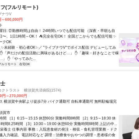
フ(フルリモート)
ブナウV
円～600,000円
ト
曜日: ⏰勤務時間は自由！ 24時間いつでも配信可能 （深夜・早朝も自
日〜、1日1時間～OK！ ⛺完全在宅OK！ 全国どこからでも配信可能 ✨
ークOK
＼✨未経験・初心者OK✨／ "ライブナウV"でボイス配信 デビューしてみ
 ✋「声だけの配信活動に興味があるけど…」 ✋「趣味・好きなことで稼
」 ✋「やってみた...
フルリモート
在宅OK
養士
クトラスト 横須賀共済病院(1574)
00円～270,000円
ス 横須賀中央駅より徒歩7分 バイク通勤可 自転車通勤可 無料駐輪場完
須賀市
 ［1］6:15～15:15 休憩60分 実働時間8時間 ［2］9:15～18:30 休
時間8.25時間 ［3］10:00～19:00 休憩60分 実働時間8時間 上記の中...
の栄養士 仕事内容 事務：入院患食材の発注・検収・食札管理業務・ドク
箋入力確認、電話対応など 調理：治療食やおやつの調理・患者様の食