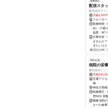
業務委託
配信スタッ
株式会社ライ
月給2,000
フルリモー
勤務時間・
由） ⛅週1
副業・Wワ
仕事内容: 
ませんか？
ぎたいけど…
週1日からOK
契約社員
病院の栄
株式会社ニッコ
月給245,0
交通アクセ
備
神奈川県横
勤務曜日・時間
憩60分 実働
職種 病院
ターの食事