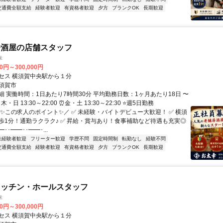
交通費全額支給
経験者歓迎
有資格者歓迎
夕方
ブランクOK
長期歓迎
居酒屋の店舗スタッフ
幸
00円～300,000円
セス 横須賀中央駅から１分
須賀市
細 実働時間：1日あたり7時間30分 平均勤務日数：1ヶ月あたり18日 〜
木・日 13:30～22:00 ⏰金・土 13:30～22:30 ⭐週5日勤務
＼✨この求人のポイント✨／ ✅ 未経験・バイトデビュー大歓迎！ ✅ 横須
歩1分！通勤ラクラク♪ ✅ 昇給・賞与あり！食事補助など待遇も充実◎
━･･━━･･━━･...
未経験者歓迎
フリーター歓迎
学歴不問
固定時間制
転勤なし
経験不問
交通費全額支給
経験者歓迎
有資格者歓迎
夕方
ブランクOK
長期歓迎
キッチン・ホールスタッフ
幸
00円～300,000円
セス 横須賀中央駅から１分