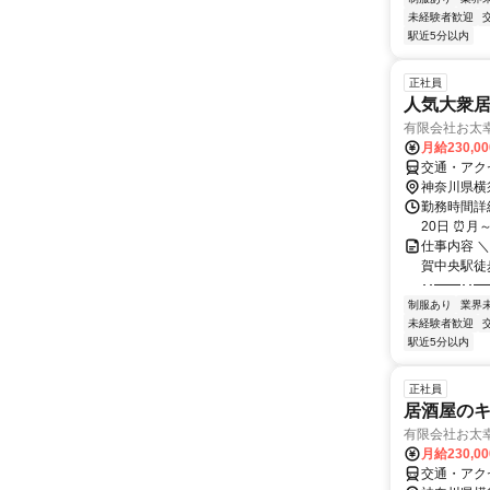
未経験者歓迎
駅近5分以内
正社員
人気大衆
有限会社お太
月給230,0
交通・アク
神奈川県横
勤務時間詳
20日 ⏰月～
仕事内容 
賀中央駅徒
･･━━･･━
制服あり
業界
未経験者歓迎
駅近5分以内
正社員
居酒屋の
有限会社お太
月給230,0
交通・アク