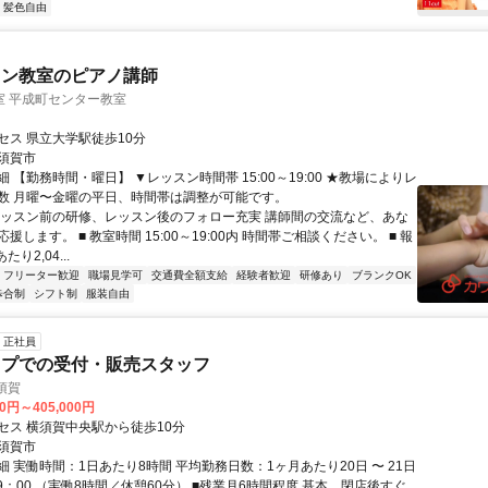
・髪色自由
スン教室のピアノ講師
室 平成町センター教室
セス 県立大学駅徒歩10分
須賀市
 【勤務時間・曜日】 ▼レッスン時間帯 15:00～19:00 ★教場によりレ
数 月曜〜金曜の平日、時間帯は調整が可能です。
レッスン前の研修、レッスン後のフォロー充実 講師間の交流など、あな
援します。 ■ 教室時間 15:00～19:00内 時間帯ご相談ください。 ■ 報
たり2,04...
フリーター歓迎
職場見学可
交通費全額支給
経験者歓迎
研修あり
ブランクOK
歩合制
シフト制
服装自由
正社員
ップでの受付・販売スタッフ
須賀
00円～405,000円
セス 横須賀中央駅から徒歩10分
須賀市
 実働時間：1日あたり8時間 平均勤務日数：1ヶ月あたり20日 〜 21日
19：00 （実働8時間／休憩60分） ■残業月6時間程度 基本、閉店後すぐ