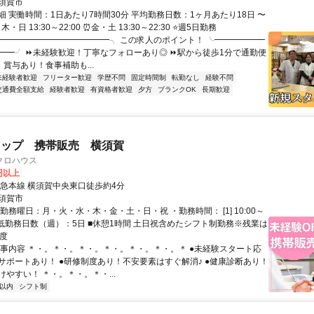
須賀市
細 実働時間：1日あたり7時間30分 平均勤務日数：1ヶ月あたり18日 〜
木・日 13:30～22:00 ⏰金・土 13:30～22:30 ⭐週5日勤務
╭━━━━━━━━━━━━━╮ この求人のポイント！ ╰━━━━━━
━━╯ ⏩未経験歓迎！丁寧なフォローあり◎ ⏩駅から徒歩1分で通勤便
・賞与あり！食事補助も...
未経験者歓迎
フリーター歓迎
学歴不問
固定時間制
転勤なし
経験不問
交通費全額支給
経験者歓迎
有資格者歓迎
夕方
ブランクOK
長期歓迎
ョップ 携帯販売 横須賀
クロハウス
0円以上
京急本線 横須賀中央東口徒歩約4分
須賀市
勤務曜日：月・火・水・木・金・土・日・祝 ・勤務時間： [1] 10:00～
・最低勤務日数（週）：5日 ■休憩1時間 土日祝含めたシフト制勤務※残業は
程度
仕事内容 ＊・。＊・。＊・。＊・。＊・。＊・。＊ ●未経験スタート応
サポートあり！ ●研修制度あり！不安要素はすぐ解消♪ ●健康診断あり！
やすい！ ＊・。＊・。＊・...
分以内
シフト制