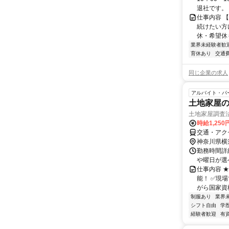
退社です。 ■
仕事内容 
続けたい方
休・希望休も
業界未経験者歓
育休あり
交通
同じ企業の求人
アルバイト・パ
土地家屋
土地家屋調査
時給1,250
交通・アク
神奈川県横
勤務時間詳細
や曜日が選
仕事内容 
能！ ✅現
がら国家資格
制服あり
業界
シフト自由
学
経験者歓迎
有