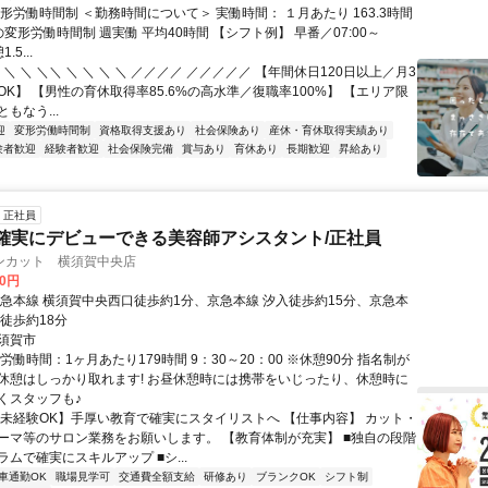
形労働時間制 ＜勤務時間について＞ 実働時間： １月あたり 163.3時間
変形労働時間制 週実働 平均40時間 【シフト例】 早番／07:00～
.5...
 ＼ ＼ ＼＼ ＼ ＼ ＼ ＼ ／／／／ ／／／／／ 【年間休日120日以上／月3
K】 【男性の育休取得率85.6%の高水準／復職率100%】 【エリア限
もなう...
迎
変形労働時間制
資格取得支援あり
社会保険あり
産休・育休取得実績あり
験者歓迎
経験者歓迎
社会保険完備
賞与あり
育休あり
長期歓迎
昇給あり
正社員
確実にデビューできる美容師アシスタント/正社員
ンカット 横須賀中央店
00円
京急本線 横須賀中央西口徒歩約1分、京急本線 汐入徒歩約15分、京急本
徒歩約18分
須賀市
労働時間：1ヶ月あたり179時間 9：30～20：00 ※休憩90分 指名制が
休憩はしっかり取れます! お昼休憩時には携帯をいじったり、休憩時に
くスタッフも♪
【未経験OK】手厚い教育で確実にスタイリストへ 【仕事内容】 カット・
ーマ等のサロン業務をお願いします。 【教育体制が充実】 ■独自の段階
ムで確実にスキルアップ ■シ...
車通勤OK
職場見学可
交通費全額支給
研修あり
ブランクOK
シフト制