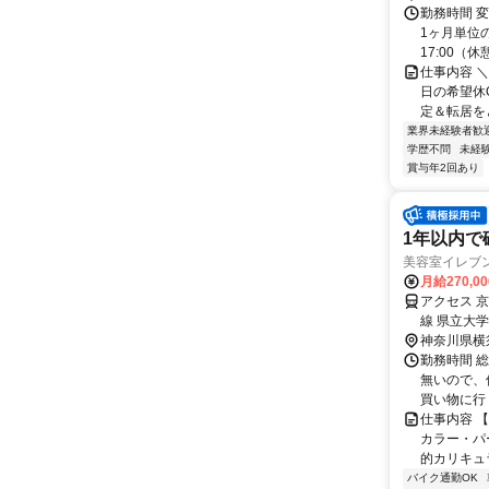
勤務時間 変
1ヶ月単位の
17:00（休憩1
仕事内容 ＼
日の希望休O
定＆転居をと
業界未経験者歓
学歴不問
未経
賞与年2回あり
1年以内で
美容室イレブ
月給270,0
アクセス 
線 県立大学
神奈川県横
勤務時間 総
無いので、
買い物に行
仕事内容 
カラー・パ
的カリキュラ
バイク通勤OK