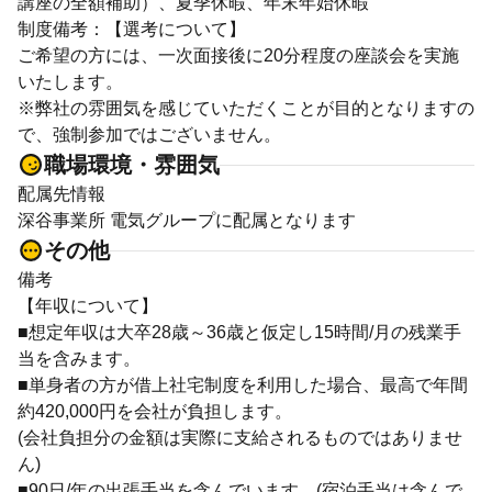
講座の全額補助）、夏季休暇、年末年始休暇
制度備考：【選考について】
ご希望の方には、一次面接後に20分程度の座談会を実施
いたします。
※弊社の雰囲気を感じていただくことが目的となりますの
で、強制参加ではございません。
職場環境・雰囲気
配属先情報
深谷事業所 電気グループに配属となります
その他
備考
【年収について】
■想定年収は大卒28歳～36歳と仮定し15時間/月の残業手
当を含みます。
■単身者の方が借上社宅制度を利用した場合、最高で年間
約420,000円を会社が負担します。
(会社負担分の金額は実際に支給されるものではありませ
ん)
■90日/年の出張手当を含んでいます。(宿泊手当は含んで