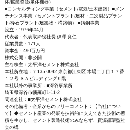
体/鉱業資源/単体機器）
■コンサルティング事業（セメント/電気/土木建築）■メン
テナンス事業（セメントプラント/建材・二次製品プラン
ト/砕石プラント/建築物・構築物） ■鋳鋼事業
設立：1976年04月
代表者：代表取締役社長 伊澤 良仁
従業員数：171人
資本金：490百万円
株式公開：非公開
主な株主：太平洋セメント株式会社
本社所在地：〒135-0042 東京都江東区 木場二丁目１７番
１２号 ＳＡビルディング５階
本社以外の事業所：■深谷事業所
埼玉県深谷市幡羅町1-11-2
関連会社：■太平洋セメント株式会社
その他備考・企業からのフリーコメント：【当社につい
て】◆セメント産業の発展を技術的に支えてきた技術の蓄
積を生かし、セメント製造技術のみならず、資源循環型社
会の構