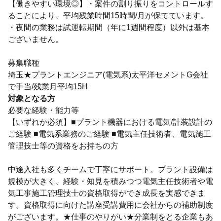
【働きやすい環境◎】・案件の割り振りをコントロールす
ることにより、平均残業時間15時間/月が保てています。
・夜間の業務は試運転期間（年に1週間程度）以外は基本
ございません。
募集職種
埼玉★プラントエンジニア(電気系)太平洋セメントG会社
で手当/残業月平均15H
対象となる方
必要な経験・能力等
【いずれか必須】■プラント機器における電気/計装設計の
ご経験 ■電気系業務のご経験 ■電気主任技術者、電気施工
管理技士等の資格をお持ちの方
中途入社も多くチームで丁寧にサポート。プラント設備は
規模が大きく、経験・知見を積みつつ電気主任技術者や電
気工事施工管理技士の資格取得ができ成長を実感できま
す。資格取得に向けた講座受講費用に会社からの補助制度
がございます。★仕事のやりがい★分業制をとる企業もあ