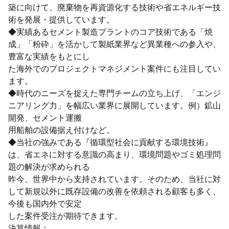
築に向けて、廃棄物を再資源化する技術や省エネルギー技
術を発展・提供しています。
◆実績あるセメント製造プラントのコア技術である「焼
成」「粉砕」を活かして製紙業界など異業種への参入や、
豊富な実績をもとにし
た海外でのプロジェクトマネジメント案件にも注目してい
ます。
◆時代のニーズを捉えた専門チームの立ち上げ、「エンジ
ニアリング力」を幅広い業界に展開しています。例）鉱山
開発、セメント運搬
用船舶の設備据え付けなど。
◆当社の強みである『循環型社会に貢献する環境技術』
は、省エネに対する意識の高まり、環境問題やゴミ処理問
題の解決が求められる
昨今、世界中から支持されています。そのため、当社に対
して新規以外に既存設備の改善を依頼される顧客も多く、
今後も国内外で安定
した案件受注が期待できます。
決算情報：