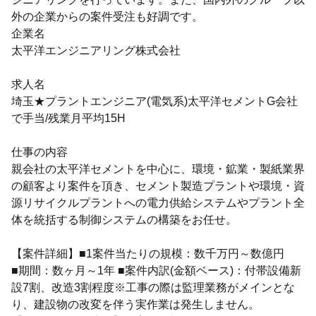
外の企業からの案件受注も好調です。
企業名
太平洋エンジニアリング株式会社
求人名
埼玉★プラントエンジニア(電気系)太平洋セメントG会社
で手当/残業月平均15H
仕事の内容
親会社の太平洋セメントを中心に、環境・鉱業・製紙業界
の顧客より案件を頂き、セメント製造プラントや環境・資
源リサイクルプラントへの電力供給システムやプラント全
体を統括する制御システムの構築をお任せ。
【案件詳細】■1案件当たりの規模：数千万円～数億円
■期間：数ヶ月～1年 ■案件内訳(金額ベース)：付帯設備新
設7割、改造3割程度※工事の際は監理業務がメインとな
り、建設物の改変を伴う実作業は発生しません。