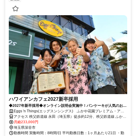
ハワイアンカフェ2027新卒採用
◆2027年新卒採用◆オンライン説明会実施中！パンケーキが人気のお店
♪高卒も積極採用中！◆
Eggs 'n Things(エッグスンシングス) ふかや花園プレミアム・アウ
トレット店 社員募集
アクセス 秩父鉄道線 永田（埼玉県）徒歩約12分、秩父鉄道線 ふかや
花園徒歩約12分
月給233,000円
埼玉県深谷市
勤務時間 実働時間：8時間/日 平均勤務日数：1ヶ月あたり21日 ・勤