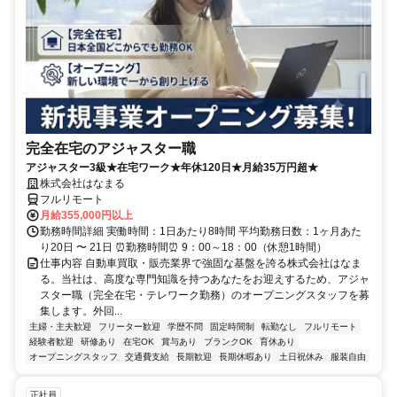
完全在宅のアジャスター職
アジャスター3級★在宅ワーク★年休120日★月給35万円超★
株式会社はなまる
フルリモート
月給355,000円以上
勤務時間詳細 実働時間：1日あたり8時間 平均勤務日数：1ヶ月あた
り20日 〜 21日 ⏰勤務時間⏰ 9：00～18：00（休憩1時間）
仕事内容 自動車買取・販売業界で強固な基盤を誇る株式会社はなま
る。当社は、高度な専門知識を持つあなたをお迎えするため、アジャ
スター職（完全在宅・テレワーク勤務）のオープニングスタッフを募
集します。外回...
主婦・主夫歓迎
フリーター歓迎
学歴不問
固定時間制
転勤なし
フルリモート
経験者歓迎
研修あり
在宅OK
賞与あり
ブランクOK
育休あり
オープニングスタッフ
交通費支給
長期歓迎
長期休暇あり
土日祝休み
服装自由
正社員