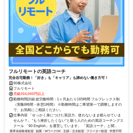
フルリモートの英語コーチ
完全在宅勤務！「好き」も「キャリア」も諦めない働き方可！
90株式会社
フルリモート
月給304,000円以上
勤務時間詳細 総労働時間：1ヶ月あたり165時間 フルフレックス制
（実働8時間・休憩1時間） ※勤務時間はご希望第一で調整しますの
で、お気軽にご相談ください。
仕事内容 「せっかく身につけた英語力、使わないまま眠らせていま
せんか？」 “もう挫折したくない”と願う人のための英語コーチングス
クール 「90 English」を運営しています。 「英語コーチ」と聞...
業界未経験者歓迎
副業・WワークOK
主婦・主夫歓迎
フリーター歓迎
学歴不問