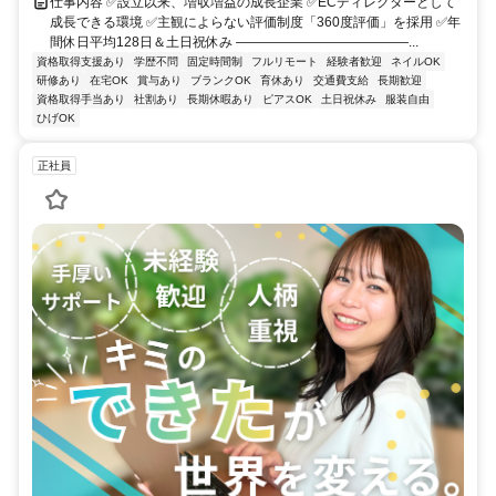
仕事内容 ✅設立以来、増収増益の成長企業 ✅ECディレクターとして
成長できる環境 ✅主観によらない評価制度「360度評価」を採用 ✅年
間休日平均128日＆土日祝休み ―――――――――――――...
資格取得支援あり
学歴不問
固定時間制
フルリモート
経験者歓迎
ネイルOK
研修あり
在宅OK
賞与あり
ブランクOK
育休あり
交通費支給
長期歓迎
資格取得手当あり
社割あり
長期休暇あり
ピアスOK
土日祝休み
服装自由
ひげOK
正社員