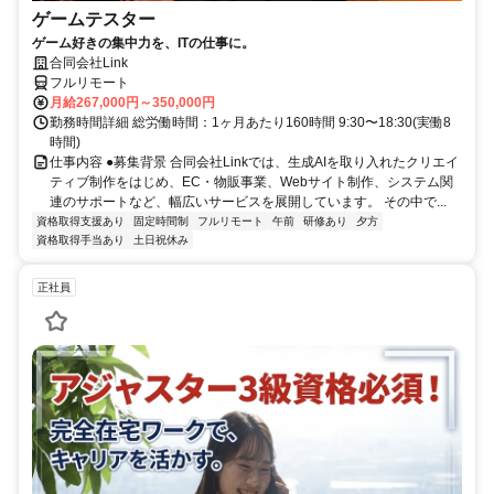
ゲームテスター
ゲーム好きの集中力を、ITの仕事に。
合同会社Link
フルリモート
月給267,000円～350,000円
勤務時間詳細 総労働時間：1ヶ月あたり160時間 9:30〜18:30(実働8
時間)
仕事内容 ●募集背景 合同会社Linkでは、生成AIを取り入れたクリエイ
ティブ制作をはじめ、EC・物販事業、Webサイト制作、システム関
連のサポートなど、幅広いサービスを展開しています。 その中で...
資格取得支援あり
固定時間制
フルリモート
午前
研修あり
夕方
資格取得手当あり
土日祝休み
正社員