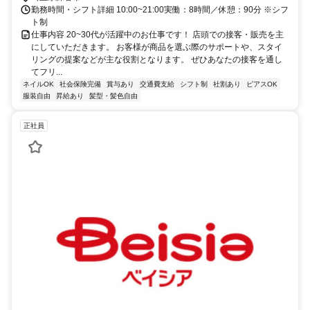
勤務時間・シフト詳細 10:00~21:00実働：8時間／休憩：90分 ※シフ
ト制
仕事内容 20~30代が活躍中のお仕事です！ 店頭での接客・販売を主
にしていただきます。 お客様が商品を選ぶ際のサポートや、スタイ
リングの提案などが主な役割となります。 ぜひあなたの接客を通し
てフリ...
ネイルOK
社会保険完備
賞与あり
交通費支給
シフト制
社割あり
ピアスOK
服装自由
昇給あり
髪型・髪色自由
正社員