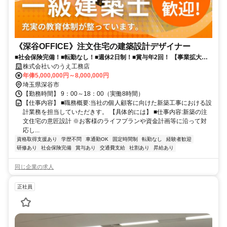
《深谷OFFICE》注文住宅の建築設計デザイナー
■社会保険完備！■転勤なし！■週休2日制！■賞与年2回！ 【事業拡大の
為】《深谷OFFICE》【注文住宅の提案設計デザイナー 募集】 大切に
株式会社いのうえ工務店
しているのは、まっすぐ正直な家づくり
年俸5,000,000円～8,000,000円
埼玉県深谷市
【勤務時間】 9：00～18：00（実働8時間）
【仕事内容】 ■職務概要:当社の個人顧客に向けた新築工事における設
計業務を担当していただきす。 【具体的には】 ■仕事内容:新築の注
文住宅の意匠設計 ※お客様のライフプランや資金計画等に沿って対
応し...
資格取得支援あり
学歴不問
車通勤OK
固定時間制
転勤なし
経験者歓迎
研修あり
社会保険完備
賞与あり
交通費支給
社割あり
昇給あり
同じ企業の求人
正社員