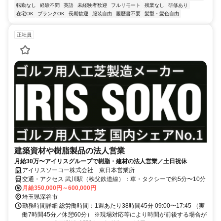
転勤なし
経験不問
英語
未経験者歓迎
フルリモート
残業なし
研修あり
在宅OK
ブランクOK
長期歓迎
服装自由
履歴書不要
髪型・髪色自由
正社員
建築資材や樹脂製品の法人営業
月給30万〜アイリスグループで樹脂・建材の法人営業／土日祝休
アイリスソーコー株式会社 東日本営業所
交通・アクセス 武川駅（秩父鉄道線）：車・タクシーで約5分〜10分
月給350,000円～600,000円
埼玉県深谷市
勤務時間詳細 総労働時間：1週あたり38時間45分 09:00〜17:45 （実
働7時間45分／休憩60分） ※現場対応等により時間が前後する場合が