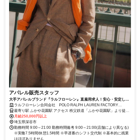
アパレル販売スタッフ
大手アパレルブランド『ラルフローレン』直雇用求人！安心・安定して
働けます。残業ほぼなし＆福利厚生も充実！！
ラルフローレン合同会社 POLO RALPH LAUREN FACTORY
STORE ふかや花園プレミアム・アウトレット
最寄り駅 ふかや花園駅 アクセス 秩父鉄道「ふかや花園駅」より徒歩
３分
月給250,000円以上
埼玉県深谷市
勤務時間 9:00～21:00 勤務時間備考 9:00～21:00(店舗により異なる)
※実働7.5時間/休憩1.5時間 ※早遅番のシフト交代制 ※基本的に残業
はほぼありません