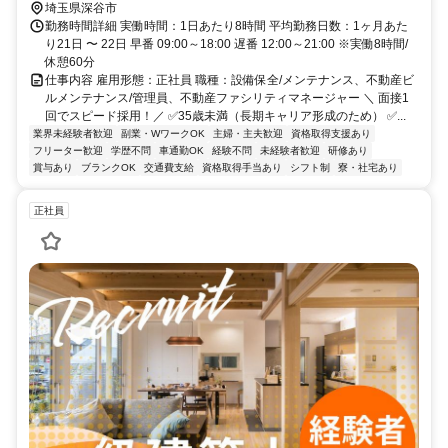
埼玉県深谷市
勤務時間詳細 実働時間：1日あたり8時間 平均勤務日数：1ヶ月あた
り21日 〜 22日 早番 09:00～18:00 遅番 12:00～21:00 ※実働8時間/
休憩60分
仕事内容 雇用形態：正社員 職種：設備保全/メンテナンス、不動産ビ
ルメンテナンス/管理員、不動産ファシリティマネージャー ＼ 面接1
回でスピード採用！／ ✅35歳未満（長期キャリア形成のため） ✅...
業界未経験者歓迎
副業・WワークOK
主婦・主夫歓迎
資格取得支援あり
フリーター歓迎
学歴不問
車通勤OK
経験不問
未経験者歓迎
研修あり
賞与あり
ブランクOK
交通費支給
資格取得手当あり
シフト制
寮・社宅あり
正社員