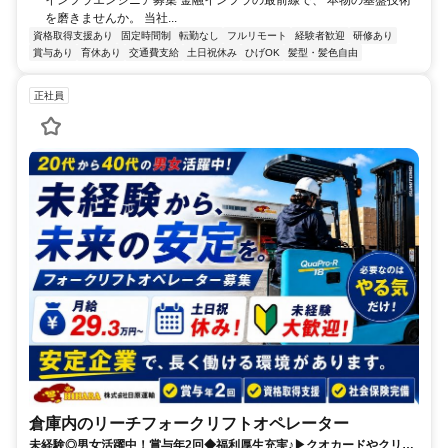
を磨きませんか。 当社...
資格取得支援あり
固定時間制
転勤なし
フルリモート
経験者歓迎
研修あり
賞与あり
育休あり
交通費支給
土日祝休み
ひげOK
髪型・髪色自由
正社員
倉庫内のリーチフォークリフトオペレーター
未経験◎男女活躍中！賞与年2回◆福利厚生充実♪▶クオカードやクリス