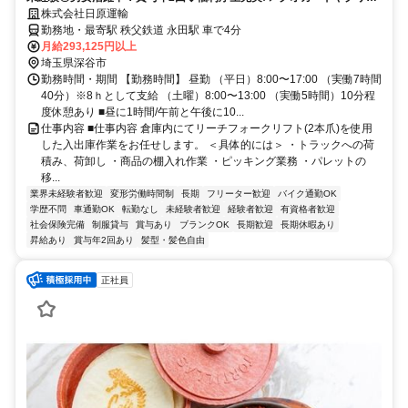
マスケーキ等特典あり！土日祝休み◎
株式会社日原運輸
勤務地・最寄駅 秩父鉄道 永田駅 車で4分
月給293,125円以上
埼玉県深谷市
勤務時間・期間 【勤務時間】 昼勤 （平日）8:00〜17:00 （実働7時間
40分）※8ｈとして支給 （土曜）8:00〜13:00 （実働5時間）10分程
度休憩あり ■昼に1時間/午前と午後に10...
仕事内容 ■仕事内容 倉庫内にてリーチフォークリフト(2本爪)を使用
した入出庫作業をお任せします。 ＜具体的には＞ ・トラックへの荷
積み、荷卸し ・商品の棚入れ作業 ・ピッキング業務 ・パレットの
移...
業界未経験者歓迎
変形労働時間制
長期
フリーター歓迎
バイク通勤OK
学歴不問
車通勤OK
転勤なし
未経験者歓迎
経験者歓迎
有資格者歓迎
社会保険完備
制服貸与
賞与あり
ブランクOK
長期歓迎
長期休暇あり
昇給あり
賞与年2回あり
髪型・髪色自由
正社員