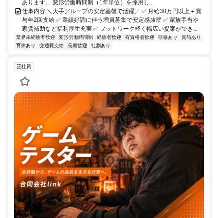
あります。 変形労働時間制（1年単位）を採用し...
仕事内容 ＼大手グループの安定基盤で活躍／ ✅ 月給30万円以上＋賞
与年2回支給 ✅ 業績好調に伴う増員募集で安定感抜群 ✅ 家族手当や
家賃補助など福利厚生充実 ✅ フットワーク軽く幅広い提案ができ...
業界未経験者歓迎
変形労働時間制
経験者歓迎
有資格者歓迎
研修あり
賞与あり
育休あり
交通費支給
長期歓迎
社割あり
正社員