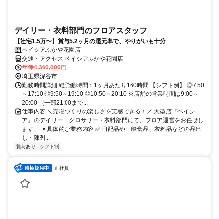
デイリー・衣料部門のフロアスタッフ
【社宅1.5万〜】賞与5.2ヶ月の還元率で、やりがいも十分
ベイシアふかや花園店
交通・アクセス ベイシアふかや花園店
年俸4,360,000円
埼玉県深谷市
勤務時間詳細 総労働時間：1ヶ月あたり160時間 【シフト例】 ◎7:50
～17:10 ◎9:50～19:10 ◎10:50～20:10 ※店舗の営業時間は9:00～
20:00 （一部21:00まで...
仕事内容 ＼売場づくりの楽しさを実感できる！／ 大型店『ベイシ
ア』のデイリー・グロサリー・衣料部門にて、フロア運営をお任せし
ます。 ▼具体的な業務内容 ✅ 日配品や一般食品、衣料品などの品出
し・陳列...
賞与あり
シフト制
正社員