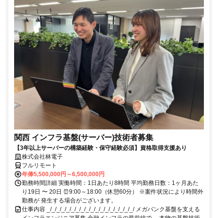
関西 インフラ基盤(サーバー)技術者募集
【3年以上サーバーの構築経験・保守経験必須】資格取得支援あり
株式会社林電子
フルリモート
年俸5,500,000円～6,500,000円
勤務時間詳細 実働時間：1日あたり8時間 平均勤務日数：1ヶ月あた
り19日 〜 20日 ⏰9:00～18:00（休憩60分） ※案件状況により時間外
勤務が 発生する場合がございます。
仕事内容 _/_/_/_/_/_/_/_/_/_/_/_/_/_/_/_/_/_/ メガバンク基盤を支える
インフラエンジニア募集 金融インフラの最前線で、 本物の基盤技術