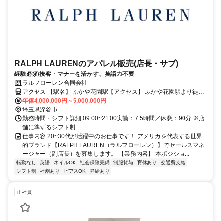
RALPH LAURENのアパレル販売(店長・サブ)
経験必須/接客・マナーを活かす、英語力不要
ラルフローレン合同会社
アクセス 【駅名】 ふかや花園駅【アクセス】 ふかや花園駅より徒歩
3分
年俸4,000,000円～5,000,000円
埼玉県深谷市
勤務時間・シフト詳細 09:00~21:00実働：7.5時間／休憩：90分 ※店
舗に準ずるシフト制
仕事内容 20~30代が活躍中のお仕事です！ アメリカを代表する世界
的ブランド【RALPH LAUREN（ラルフローレン）】でセールスマネ
ージャー（副店長）を募集します。 【業務内容】 本ポジショ...
転勤なし
英語
ネイルOK
社会保険完備
制服貸与
育休あり
交通費支給
シフト制
社割あり
ピアスOK
昇給あり
正社員