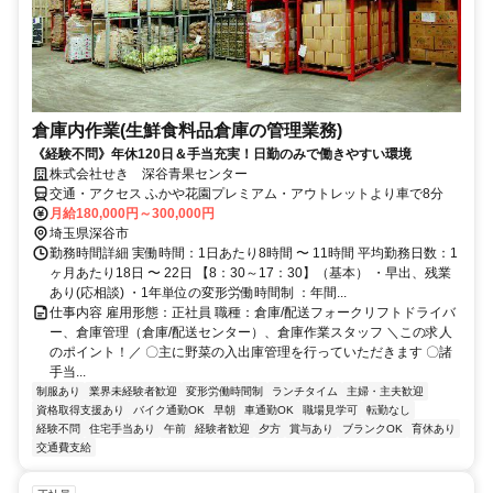
倉庫内作業(生鮮食料品倉庫の管理業務)
《経験不問》年休120日＆手当充実！日勤のみで働きやすい環境
株式会社せき 深谷青果センター
交通・アクセス ふかや花園プレミアム・アウトレットより車で8分
月給180,000円～300,000円
埼玉県深谷市
勤務時間詳細 実働時間：1日あたり8時間 〜 11時間 平均勤務日数：1
ヶ月あたり18日 〜 22日 【8：30～17：30】（基本） ・早出、残業
あり(応相談) ・1年単位の変形労働時間制 ：年間...
仕事内容 雇用形態：正社員 職種：倉庫/配送フォークリフトドライバ
ー、倉庫管理（倉庫/配送センター）、倉庫作業スタッフ ＼この求人
のポイント！／ 〇主に野菜の入出庫管理を行っていただきます 〇諸
手当...
制服あり
業界未経験者歓迎
変形労働時間制
ランチタイム
主婦・主夫歓迎
資格取得支援あり
バイク通勤OK
早朝
車通勤OK
職場見学可
転勤なし
経験不問
住宅手当あり
午前
経験者歓迎
夕方
賞与あり
ブランクOK
育休あり
交通費支給