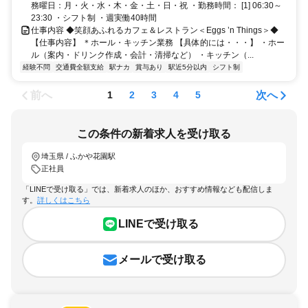
務曜日：月・火・水・木・金・土・日・祝 ・勤務時間： [1] 06:30～
23:30 ・シフト制 ・週実働40時間
仕事内容 ◆笑顔あふれるカフェ＆レストラン＜Eggs ’n Things＞◆
【仕事内容】 ＊ホール・キッチン業務 【具体的には・・・】 ・ホー
ル（案内・ドリンク作成・会計・清掃など） ・キッチン（...
経験不問
交通費全額支給
駅ナカ
賞与あり
駅近5分以内
シフト制
前へ
次へ
1
2
3
4
5
この条件の新着求人を受け取る
埼玉県 / ふかや花園駅
正社員
「LINEで受け取る」では、新着求人のほか、おすすめ情報なども配信しま
す。
詳しくはこちら
LINEで受け取る
メールで受け取る