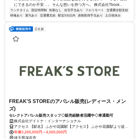
にできるのか不安…」 そんな想いを持つ方へ。 株式会社Tbook...
ランチタイム
固定時間制
転勤なし
住宅手当あり
フルリモート
交通費全額支給
研修あり
賞与あり
交通費支給
駅近5分以内
資格取得手当あり
土日祝休み
正社員
FREAK'S STOREのアパレル販売(レディース・メン
ズ)
セレクトアパレル販売スタッフ◇販売経験者活躍中◇車通勤可
株式会社デイトナ・インターナショナル
アクセス 【駅名】 ふかや花園駅【アクセス】 ふかや花園駅より徒歩
3分
年俸3,200,000円～4,500,000円
埼玉県深谷市