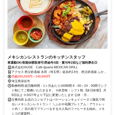
メキシカンレストランのキッチンスタッフ
車通勤OK/長期休暇取得可/昇給年4回・賞与年2回など福利厚生◎
株式会社HUGE Cafe Iguana MEXICAN GRILL
アクセス 秩父鉄道線 永田（埼玉県）徒歩約13分、秩父鉄道線 ふかや
花園徒歩約15分
月給260,000円～340,000円
埼玉県深谷市
勤務時間 総労働時間：1ヶ月あたり160時間 9：00～24：00間でシフ
ト制にてご勤務いただきます。 ※休憩有・シフト制 【休日休暇】 月
8日以上 ※2027年より下記に変更いたします 公休・月...
仕事内容 お店のコンセプトはバケーションキュイジーヌ☆陽気で明
るいメキシカンレストラン！ ＼ふかや花園プレミアム・アウトレッ
ト内！／ 目の前でフランベをする大人気のファヒータを始め、メキ
シコの家庭料...