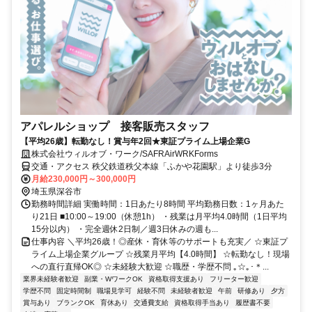
アパレルショップ 接客販売スタッフ
【平均26歳】転勤なし！賞与年2回★東証プライム上場企業G
株式会社ウィルオブ・ワーク/SAFRAirWRKForms
交通・アクセス 秩父鉄道秩父本線「ふかや花園駅」より徒歩3分
月給230,000円～300,000円
埼玉県深谷市
勤務時間詳細 実働時間：1日あたり8時間 平均勤務日数：1ヶ月あた
り21日 ■10:00～19:00（休憩1h） ・残業は月平均4.0時間（1日平均
15分以内） ・完全週休2日制／週3日休みの週も...
仕事内容 ＼平均26歳！◎産休・育休等のサポートも充実／ ☆東証プ
ライム上場企業グループ ☆残業月平均【4.0時間】 ☆転勤なし！現場
への直行直帰OK◎ ☆未経験大歓迎 ☆職歴・学歴不問 ｡☆｡･＊...
業界未経験者歓迎
副業・WワークOK
資格取得支援あり
フリーター歓迎
学歴不問
固定時間制
職場見学可
経験不問
未経験者歓迎
午前
研修あり
夕方
賞与あり
ブランクOK
育休あり
交通費支給
資格取得手当あり
履歴書不要