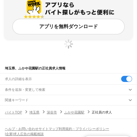
アプリを無料ダウンロード
埼玉県、ふかや花園駅の正社員求人情報
求人の詳細を表示
条件を追加・変更して検索
市区町村を追加・変更
関連キーワード
完全在宅ワーク 全国
シール貼り 在宅
現在地周辺
ガチャガチャ
犬カフェ
埼玉県
駅を追加・変更
バイトTOP
埼玉県
深谷市
ふかや花園駅
正社員の求人
埼玉県
すべて
さいたま市
すべて
職種を追加・変更
JR武蔵野線
西区
北区
大宮区
見沼区
中央区
桜区
浦和区
南区
緑区
岩槻区
東所沢駅
新座駅
北朝霞駅
西浦和駅
武蔵浦和駅
南浦和駅
東浦和駅
東川口駅
南越谷駅
飲食・フードサービス
ヘルプ・お問い合わせ
サイトマップ
利用規約・プライバシーポリシー
川越市
熊谷市
川口市
行田市
秩父市
所沢市
飯能市
加須市
本庄市
東松山市
特徴を追加・変更
越谷レイクタウン駅
吉川駅
吉川美南駅
新三郷駅
三郷駅
飲食・フードサービス
すべて
[企業]求人広告の掲載相談
春日部市
狭山市
羽生市
鴻巣市
深谷市
上尾市
草加市
越谷市
蕨市
戸田市
入間市