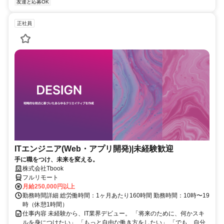
友達と応募OK
正社員
ITエンジニア(Web・アプリ開発)|未経験歓迎
手に職をつけ、未来を変える。
株式会社Tbook
フルリモート
月給250,000円以上
勤務時間詳細 総労働時間：1ヶ月あたり160時間 勤務時間：10時〜19
時（休憩1時間）
仕事内容 未経験から、IT業界デビュー。 「将来のために、何かスキ
ルを身につけたい」 「もっと自由な働き方をしたい」 「でも、自分