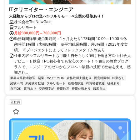
ITクリエイター・エンジニア
未経験からプロの道へ✨フルリモート×充実の研修あり！
株式会社TheNewGate
フルリモート
月給300,000円～700,000円
勤務時間詳細 総労働時間：1ヶ月あたり173時間 10:00～19:00 ※休
憩時間1時間（実働8時間） ※平均残業時間：月6時間（2023年度実
績） ※プロジェクトによってフレックスタイム制あり
仕事内容 ✨フルリモートも可能！自分らしく輝ける働き方◎ ✨社会人
デビューも歓迎！PC初心者でも安心スタート！ ✨独自の教育プログ
ラムで、エンジニアのゼロからプロへ ✨最新の技術で社会を支え、感
謝され...
業界未経験者歓迎
副業・WワークOK
資格取得支援あり
固定時間制
転勤なし
経験不問
未経験者歓迎
フルリモート
経験者歓迎
有資格者歓迎
研修あり
在宅OK
賞与あり
交通費支給
長期歓迎
長期休暇あり
服装自由
正社員