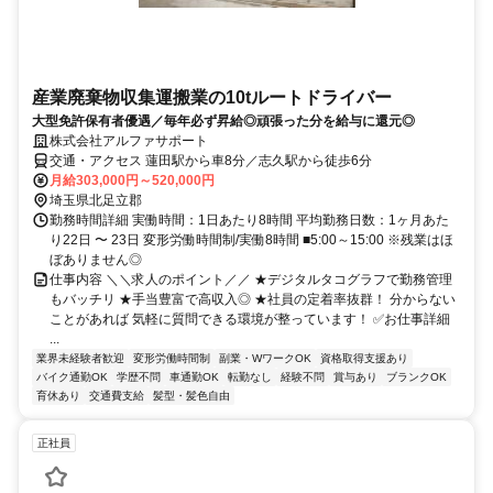
産業廃棄物収集運搬業の10tルートドライバー
大型免許保有者優遇／毎年必ず昇給◎頑張った分を給与に還元◎
株式会社アルファサポート
交通・アクセス 蓮田駅から車8分／志久駅から徒歩6分
月給303,000円～520,000円
埼玉県北足立郡
勤務時間詳細 実働時間：1日あたり8時間 平均勤務日数：1ヶ月あた
り22日 〜 23日 変形労働時間制/実働8時間 ■5:00～15:00 ※残業はほ
ぼありません◎
仕事内容 ＼＼求人のポイント／／ ★デジタルタコグラフで勤務管理
もバッチリ ★手当豊富で高収入◎ ★社員の定着率抜群！ 分からない
ことがあれば 気軽に質問できる環境が整っています！ ✅お仕事詳細
...
業界未経験者歓迎
変形労働時間制
副業・WワークOK
資格取得支援あり
バイク通勤OK
学歴不問
車通勤OK
転勤なし
経験不問
賞与あり
ブランクOK
育休あり
交通費支給
髪型・髪色自由
正社員