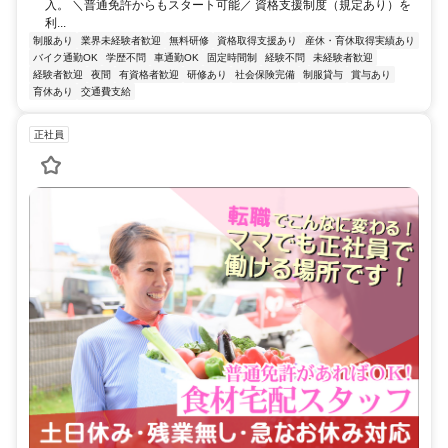
入。 ＼普通免許からもスタート可能／ 資格支援制度（規定あり）を
利...
制服あり
業界未経験者歓迎
無料研修
資格取得支援あり
産休・育休取得実績あり
バイク通勤OK
学歴不問
車通勤OK
固定時間制
経験不問
未経験者歓迎
経験者歓迎
夜間
有資格者歓迎
研修あり
社会保険完備
制服貸与
賞与あり
育休あり
交通費支給
正社員