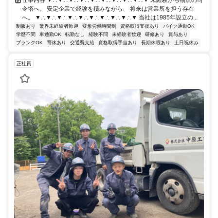
仕事内容 ▼∴▼∴▼∴▼∴▼∴▼∴▼∴▼∴▼∴▼ 未経験から物流の司
令塔へ。 安定企業で経験を積みながら、 将来は営業所を担う存在
へ。 ▼∴▼∴▼∴▼∴▼∴▼∴▼∴▼∴▼∴▼ 当社は1985年設立の...
制服あり
業界未経験者歓迎
変形労働時間制
資格取得支援あり
バイク通勤OK
学歴不問
車通勤OK
転勤なし
経験不問
未経験者歓迎
研修あり
賞与あり
ブランクOK
育休あり
交通費支給
資格取得手当あり
長期休暇あり
土日祝休み
正社員