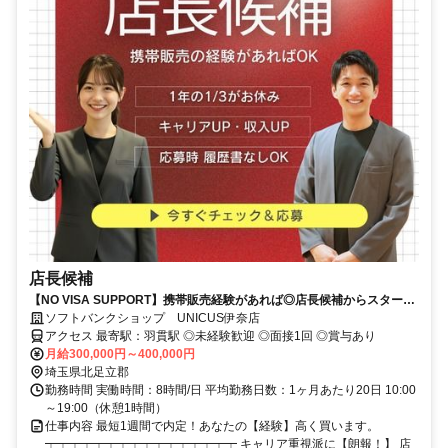
店長候補
【NO VISA SUPPORT】携帯販売経験があれば◎店長候補からスタート
【残業少なめ＆週休二日制】
ソフトバンクショップ UNICUS伊奈店
アクセス 最寄駅：羽貫駅 ◎未経験歓迎 ◎面接1回 ◎賞与あり
月給300,000円～400,000円
埼玉県北足立郡
勤務時間 実働時間：8時間/日 平均勤務日数：1ヶ月あたり20日 10:00
～19:00（休憩1時間）
仕事内容 最短1週間で内定！あなたの【経験】高く買います。
┯┯┯┯┯┯┯┯┯┯┯┯┯┯┯┯ キャリア重視派に【朗報！】 店