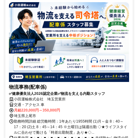
物流事務(配車係)
✅健康優良法人2026認定企業✅物流を支える内勤スタッフ
小田運輸株式会社 埼玉営業所
交通・アクセス 車
月給220,000円～350,000円
埼玉県上尾市
勤務時間詳細 総労働時間：1年あたり1955時間 (1)月～金 8：40～
17：20 (2)土 8：45～14：45 ※土曜日は隔週出勤 ◇★ライフスタイ
ルに合わせて働ける「時差出勤制度」あり★◇...