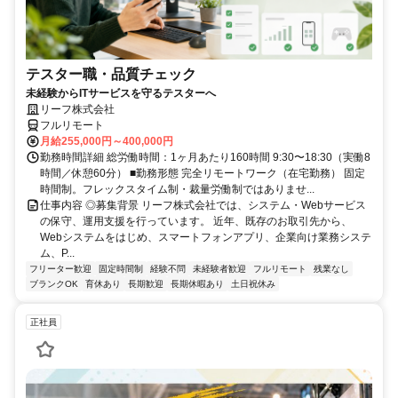
テスター職・品質チェック
未経験からITサービスを守るテスターへ
リーフ株式会社
フルリモート
月給255,000円～400,000円
勤務時間詳細 総労働時間：1ヶ月あたり160時間 9:30〜18:30（実働8
時間／休憩60分） ■勤務形態 完全リモートワーク（在宅勤務） 固定
時間制。フレックスタイム制・裁量労働制ではありませ...
仕事内容 ◎募集背景 リーフ株式会社では、システム・Webサービス
の保守、運用支援を行っています。 近年、既存のお取引先から、
Webシステムをはじめ、スマートフォンアプリ、企業向け業務システ
ム、P...
フリーター歓迎
固定時間制
経験不問
未経験者歓迎
フルリモート
残業なし
ブランクOK
育休あり
長期歓迎
長期休暇あり
土日祝休み
正社員