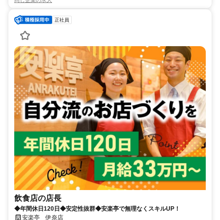
同じ企業の求人
正社員
飲食店の店長
◆年間休日120日◆安定性抜群◆安楽亭で無理なくスキルUP！
安楽亭 伊奈店