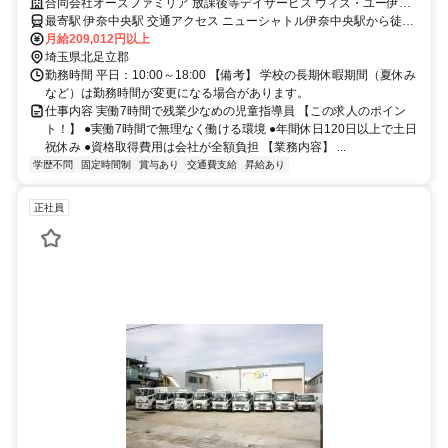
合同会社オーズファミリア 放課後等デイサービス ウィズ・ユー伊奈
中央
最寄駅 伊奈中央駅 交通アクセス ニューシャトル伊奈中央駅から徒歩
2分
月給209,012円以上
埼玉県北足立郡
勤務時間 平日：10:00～18:00 【備考】 学校の長期休暇期間（夏休み
など）は勤務時間が変更になる場合があります。
仕事内容 実働7時間で残業少なめの児童指導員 【この求人のポイン
ト！】 ●実働7時間で無理なく働ける環境 ●年間休日120日以上で土日
祝休み ●資格取得費用は会社が全額負担 【業務内容】 ...
学歴不問
固定時間制
賞与あり
交通費支給
昇給あり
正社員