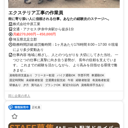
エクステリア工事の作業員
街に寄り添い人に信頼される仕事。あなたの経験次のステージへ。
株式会社中原工業
交通・アクセス 伊奈中央駅から徒歩1分
月給270,000円～450,000円
埼玉県北足立郡
勤務時間詳細 総労働時間：1ヶ月あたり176時間 8:00～17:00 ※現場
により多少変動あり
仕事内容 地域に根ざし、人とのつながりを 大切にしてきた当社。 一
つひとつの仕事に真摯に向き合う姿勢が、 長年の信頼を支えていま
す。 これまでの経験を活かしながら、 より高みを目指せる環境で働
きませ...
資格取得支援あり
フリーター歓迎
バイク通勤OK
学歴不問
車通勤OK
固定時間制
未経験者歓迎
交通費全額支給
午前
経験者歓迎
有資格者歓迎
研修あり
夕方
賞与あり
ブランクOK
駅近5分以内
資格取得手当あり
同じ企業の求人
正社員