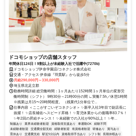
ドコモショップの店舗スタッフ
年間休日124日！9割以上が未経験入社で活躍中(7270b)
ドコモショップ伊奈学園店/コネクシオ株式会社
交通・アクセス 伊奈線『羽貫駅』から徒歩5分
月給290,000円～330,000円
埼玉県北足立郡
勤務時間詳細 総労働時間：1ヶ月あたり152時間 1ヶ月単位の変形労
働時間制（シフト） 9時30分～21時00分の間 ∟実働7.5h／休憩1時間
※残業は月15〜20時間程度。 （残業代1分単位で...
仕事内容 ＜ここがすごいぞコネクシオ＞ ✨新卒入社3年目で副店長に
抜擢！ ✨店長補佐へスピード昇格！ ✨育児休業からの復職率83.7％！
✨年2回の昇給チャンス！ ✨未経験での入社が90%以上！ ✨年...
制服あり
業界未経験者歓迎
資格取得支援あり
車通勤OK
経験不問
未経験者歓迎
交通費全額支給
経験者歓迎
有資格者歓迎
研修あり
賞与あり
育休あり
交通費支給
駅近5分以内
資格取得手当あり
シフト制
長期休暇あり