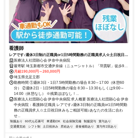
看護師
レアです♪週休3日制の正職員or1日5時間勤務の正職員求人☆土日祝日休
みもご相談可能♪あなたの生活に合わせて働き方を選べます！賞与も支給
医療法人社団顕心会 伊奈中央病院
あり☆【北足立郡・羽貫駅/上尾駅/桶川駅・病院/病棟・看護師・正職
最寄駅 埼玉新都市交通伊奈線（ニューシャトル）「羽貫駅」徒歩9
員】
分、JR「桶川駅」車14分・「上尾駅」「北上尾駅」車16分、「蓮田
月給190,000円～260,000円
駅」車18分、「白岡駅」車20分、「北本駅」車22分、「久喜駅」車
埼玉県北足立郡
26分
勤務時間 ①週休3日・1日7.5時間勤務の場合 8:30～17:00（休憩60
分） ②週休2日・1日5時間勤務の場合 8:30～13:30もしくは9:00～
14:00（休憩なし） ※残業ほぼなし！...
医療法人社団顕心会 伊奈中央病院 求人概要 医療法人社団顕心会 伊奈
中央病院：看護師/正職員 レアです♪週休3日制の正職員or1日5時間勤
務の正職員求人☆土日祝日休みもご相談可能♪あなたの生活に合わ
せ...
制服あり
60代も応募可
車通勤OK
社会保険完備
制服貸与
賞与あり
交通費支給
シフト制
土日祝休み
昇給あり
昼食補助あり
賞与年2回あり