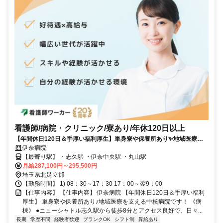
看護師/病院・クリニック/寮あり/年休120日以上
【年間休日120日＆手厚い福利厚生】単身寮や保養所あり✨地域医療を
支える中核病院です❗️《病棟》
伊奈病院
【最寄り駅】 ・志久駅 ・伊奈中央駅 ・丸山駅
月給287,100円～295,500円
埼玉県北足立郡
【勤務時間】 1) 08：30～17：30 17：00～翌9：00
【仕事内容】 【仕事内容】 伊奈病院 【年間休日120日＆手厚い福利
厚生】 単身寮や保養所あり♪地域医療を支える中核病院です！ 《病
棟》 ●ニューシャトル志久駅から徒歩8分とアクセス良好で、日々...
長期
学歴不問
経験者歓迎
ブランクOK
シフト制
昇給あり