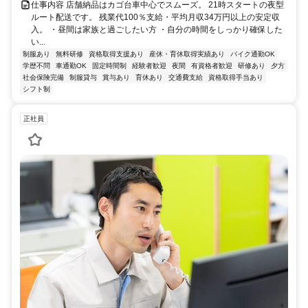
仕事内容 店舗納品はカゴ台車中心でスムーズ。 21時スタートの夜型
ルート配送です。 残業代100％支給・平均月収34万円以上の安定収
入。 ・昼間は家族と過ごしたい方 ・自分の時間をしっかり確保した
い...
制服あり
無料研修
資格取得支援あり
産休・育休取得実績あり
バイク通勤OK
学歴不問
車通勤OK
固定時間制
経験者歓迎
夜間
有資格者歓迎
研修あり
夕方
社会保険完備
制服貸与
賞与あり
育休あり
交通費支給
資格取得手当あり
シフト制
正社員