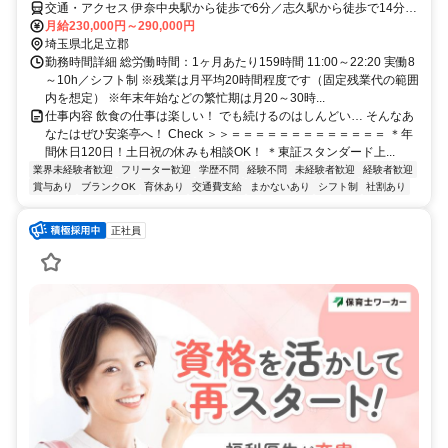
交通・アクセス 伊奈中央駅から徒歩で6分／志久駅から徒歩で14分／
羽貫駅から徒歩で15分／上尾駅から朝日バスで22分／伊奈中央駅か
月給230,000円～290,000円
ら自転車で2分
埼玉県北足立郡
勤務時間詳細 総労働時間：1ヶ月あたり159時間 11:00～22:20 実働8
～10h／シフト制 ※残業は月平均20時間程度です（固定残業代の範囲
内を想定） ※年末年始などの繁忙期は月20～30時...
仕事内容 飲食の仕事は楽しい！ でも続けるのはしんどい… そんなあ
なたはぜひ安楽亭へ！ Check ＞＞＝＝＝＝＝＝＝＝＝＝＝＝＝ ＊年
間休日120日！土日祝の休みも相談OK！ ＊東証スタンダード上...
業界未経験者歓迎
フリーター歓迎
学歴不問
経験不問
未経験者歓迎
経験者歓迎
賞与あり
ブランクOK
育休あり
交通費支給
まかないあり
シフト制
社割あり
正社員