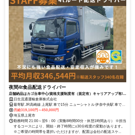
夜間4t食品配送ドライバー
店舗納品はカゴ台車中心/資格支援制度有（規定有）キャリアアップ有/月
8～9日はしっかり休めます
日生流通運輸倉庫株式会社
最寄駅 JR高崎線 上尾駅 車で15分 ニューシャトル 伊奈中央駅 車で10
分
月給319,100円～450,000円
埼玉県上尾市
勤務時間 21:00～翌6：00（実働8時間00分・休憩1時間あり） ※担当
するコースにより、開始・終了時間に±30分程度の変動があります。
※ご希望の時間帯を選択いただけますが、配置は会社の配送スケ...