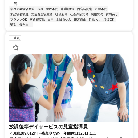
昇...
業界未経験者歓迎
長期
学歴不問
車通勤OK
固定時間制
経験不問
未経験者歓迎
交通費全額支給
研修あり
社会保険完備
制服貸与
賞与あり
ブランクOK
交通費支給
日中
土日祝休み
服装自由
昇給あり
ひげOK
髪型・髪色自由
正社員
放課後等デイサービスの児童指導員
＜月給209,012円＞残業少なめ 年間休日120日以上