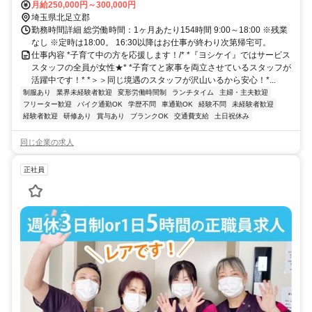
月給250,000円～300,000円
埼玉県北足立郡
勤務時間詳細 総労働時間：1ヶ月あたり154時間 9:00～18:00 ※残業
なし ※定時は18:00。 16:30以降はお仕事が終わり次第帰宅可。
仕事内容 *子育て中の方を応援します！/* *『ヨシケイ』ではサービス
スタッフの全員が女性★* *子育てと家事を両立させているスタッフが
活躍中です！* *＞＞同じ境遇のスタッフが沢山いるから安心！*...
制服あり
業界未経験者歓迎
変形労働時間制
ランチタイム
主婦・主夫歓迎
フリーター歓迎
バイク通勤OK
学歴不問
車通勤OK
経験不問
未経験者歓迎
経験者歓迎
研修あり
賞与あり
ブランクOK
交通費支給
土日祝休み
同じ企業の求人
正社員