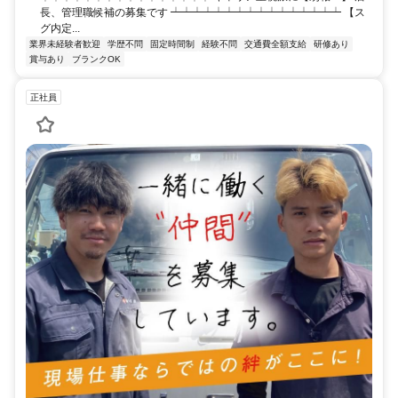
長、管理職候補の募集です ┷┷┷┷┷┷┷┷┷┷┷┷┷┷┷┷ 【ス
グ内定...
業界未経験者歓迎
学歴不問
固定時間制
経験不問
交通費全額支給
研修あり
賞与あり
ブランクOK
正社員