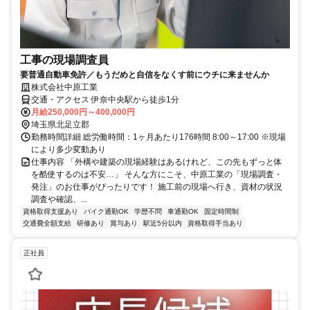
工事の現場調査員
要普通自動車免許／もうだめと自信をなくす前にウチに来ませんか
株式会社中原工業
交通・アクセス 伊奈中央駅から徒歩1分
月給250,000円～400,000円
埼玉県北足立郡
勤務時間詳細 総労働時間：1ヶ月あたり176時間 8:00～17:00 ※現場
により多少変動あり
仕事内容 「外構や建築の現場経験はあるけれど、この先もずっと体
を酷使するのは不安…」 そんな方にこそ、中原工業の「現場調査・
発注」のお仕事がぴったりです！ 施工前の現場へ行き、資材の状況
調査や確認、...
資格取得支援あり
バイク通勤OK
学歴不問
車通勤OK
固定時間制
交通費全額支給
研修あり
賞与あり
駅近5分以内
資格取得手当あり
正社員