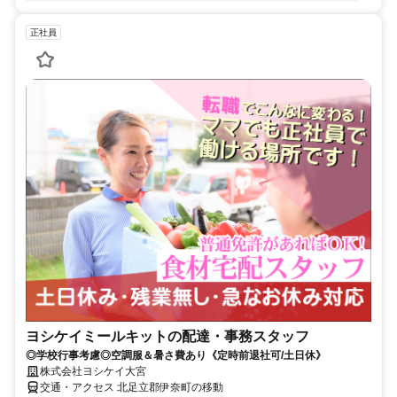
正社員
ヨシケイミールキットの配達・事務スタッフ
◎学校行事考慮◎空調服＆暑さ費あり《定時前退社可/土日休》
株式会社ヨシケイ大宮
交通・アクセス 北足立郡伊奈町の移動