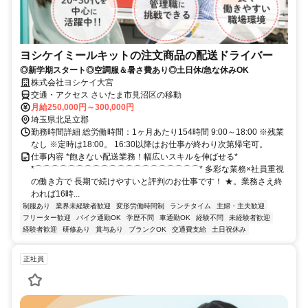
ヨシケイミールキットの注文商品の配送ドライバー
◎新学期スタート◎空調服＆暑さ費あり◎土日休/急な休みOK
株式会社ヨシケイ大宮
交通・アクセス さいたま市見沼区の移動
月給250,000円～300,000円
埼玉県北足立郡
勤務時間詳細 総労働時間：1ヶ月あたり154時間 9:00～18:00 ※残業
なし ※定時は18:00。 16:30以降はお仕事が終わり次第帰宅可。
仕事内容 *飽きない配送業務！幅広いスキルを伸ばせる*
*⌒⌒⌒⌒⌒⌒⌒⌒⌒⌒⌒⌒⌒⌒⌒⌒⌒⌒⌒⌒* 多彩な業務×社員重視
の働き方で 長期で続けやすいと評判のお仕事です！ ★。業務さえ終
われば16時...
制服あり
業界未経験者歓迎
変形労働時間制
ランチタイム
主婦・主夫歓迎
フリーター歓迎
バイク通勤OK
学歴不問
車通勤OK
経験不問
未経験者歓迎
経験者歓迎
研修あり
賞与あり
ブランクOK
交通費支給
土日祝休み
正社員