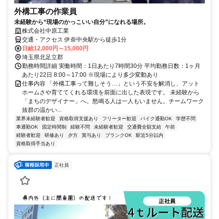
外構工事の作業員
未経験から“現場のかっこいい自分”になれる場所。
株式会社中原工業
交通・アクセス 伊奈中央駅から徒歩1分
日給12,000円～15,000円
埼玉県北足立郡
勤務時間詳細 実働時間：1日あたり7時間30分 平均勤務日数：1ヶ月
あたり22日 8:00～17:00 ※現場により多少変動あり
仕事内容 「外構工事って難しそう…」という不安を解消し、アット
ホームさや育ててくれる環境を前面に出した表現です。 未経験から
「まちのデザイナー」へ。怒鳴る人は一人もいません。チームワーク
抜群の温かい...
業界未経験者歓迎
資格取得支援あり
フリーター歓迎
バイク通勤OK
学歴不問
車通勤OK
固定時間制
経験不問
未経験者歓迎
交通費全額支給
午前
経験者歓迎
研修あり
夕方
賞与あり
ブランクOK
駅近5分以内
資格取得手当あり
正社員