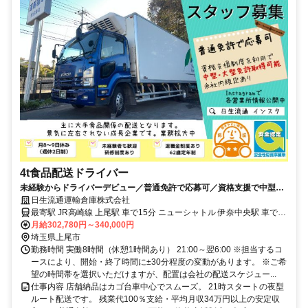
4t食品配送ドライバー
未経験からドライバーデビュー／普通免許で応募可／資格支援で中型免
許取得可／月8～9日休み
日生流通運輸倉庫株式会社
最寄駅 JR高崎線 上尾駅 車で15分 ニューシャトル 伊奈中央駅 車で10
分
月給302,780円～340,000円
埼玉県上尾市
勤務時間 実働8時間（休憩1時間あり） 21:00～翌6:00 ※担当するコ
ースにより、開始・終了時間に±30分程度の変動があります。 ※ご希
望の時間帯を選択いただけますが、配置は会社の配送スケジュー...
仕事内容 店舗納品はカゴ台車中心でスムーズ。 21時スタートの夜型
ルート配送です。 残業代100％支給・平均月収34万円以上の安定収