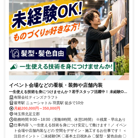
イベント会場などの看板・装飾や店舗内装
一生使える技術を身につけませんか？若手スタッフ活躍中！ 未経験OK
／基本土日祝休み／髪型・髪色自由
有限会社ティンズクラフト
最寄駅 ニューシャトル 羽貫駅 徒歩で10分
月給200,000円～350,000円
埼玉県北足立郡
勤務時間 9:00～18:00（実働8時間、休憩1時間） ※残業・早出あり
仕事内容 ＼一生使える技術を身につけ安定して働けます！／ イベン
ト会場や店舗内装などの 空間をデザイン・施工するお仕事です！ ＜
注目ポイント＞ 〇未経験OK 〇基本土日祝休み 〇髪型・髪色自由 〇