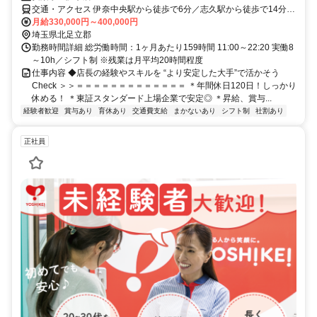
交通・アクセス 伊奈中央駅から徒歩で6分／志久駅から徒歩で14分／
羽貫駅から徒歩で15分／上尾駅から朝日バスで22分／伊奈中央駅か
月給330,000円～400,000円
ら自転車で2分
埼玉県北足立郡
勤務時間詳細 総労働時間：1ヶ月あたり159時間 11:00～22:20 実働8
～10h／シフト制 ※残業は月平均20時間程度
仕事内容 ◆店長の経験やスキルを “より安定した大手”で活かそう
Check ＞＞＝＝＝＝＝＝＝＝＝＝＝＝＝ ＊年間休日120日！しっかり
休める！ ＊東証スタンダード上場企業で安定◎ ＊昇給、賞与...
経験者歓迎
賞与あり
育休あり
交通費支給
まかないあり
シフト制
社割あり
正社員