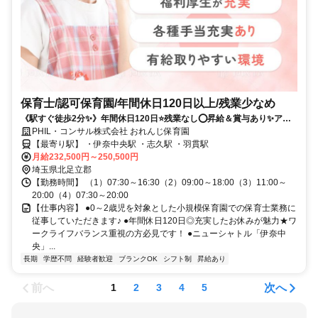
保育士/認可保育園/年間休日120日以上/残業少なめ
《駅すぐ徒歩2分✨》年間休日120日⭐残業なし⭕昇給＆賞与あり✨アッ
トホームな小規模保育園です❗️
PHIL・コンサル株式会社 おれんじ保育園
【最寄り駅】 ・伊奈中央駅 ・志久駅 ・羽貫駅
月給232,500円～250,500円
埼玉県北足立郡
【勤務時間】 （1）07:30～16:30（2）09:00～18:00（3）11:00～
20:00（4）07:30～20:00
【仕事内容】 ●0～2歳児を対象とした小規模保育園での保育士業務に
従事していただきます♪ ●年間休日120日◎充実したお休みが魅力★ワ
ークライフバランス重視の方必見です！ ●ニューシャトル「伊奈中
央」...
長期
学歴不問
経験者歓迎
ブランクOK
シフト制
昇給あり
前へ
次へ
1
2
3
4
5