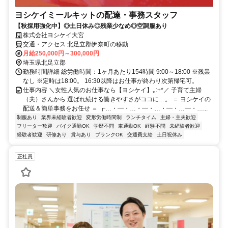
ヨシケイミールキットの配達・事務スタッフ
【秋採用強化中】◎土日休み◎残業少なめ◎空調服あり
株式会社ヨシケイ大宮
交通・アクセス 北足立郡伊奈町の移動
月給250,000円～300,000円
埼玉県北足立郡
勤務時間詳細 総労働時間：1ヶ月あたり154時間 9:00～18:00 ※残業
なし ※定時は18:00。 16:30以降はお仕事が終わり次第帰宅可。
仕事内容 ＼女性人気のお仕事なら【ヨシケイ】｡:+*／ 子育て主婦
（夫）さんから 選ばれ続ける働きやすさがココに…。 ＝ ヨシケイの
配送＆簡単事務をお任せ ＝ ┏…・━・…・━・…・━・…━・…...
制服あり
業界未経験者歓迎
変形労働時間制
ランチタイム
主婦・主夫歓迎
フリーター歓迎
バイク通勤OK
学歴不問
車通勤OK
経験不問
未経験者歓迎
経験者歓迎
研修あり
賞与あり
ブランクOK
交通費支給
土日祝休み
正社員