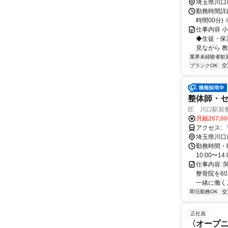
埼玉県川口
勤務時間詳細
時間00分
仕事内容 
◆生徒・保
見ながら 
業界未経験者歓
ブランクOK
交
整体師・セ
匠 川口駅前
月給267,0
ア
埼玉県川口
勤務時間・曜
10:00〜14:
仕事内容:
整骨院を60
一緒に働くス
即日勤務OK
交
正社員
〈オープニ