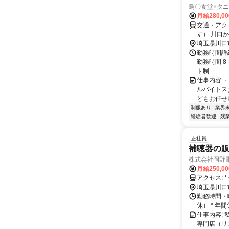
鳥〇食堂×タ
月給280,0
交通・アク
す） 川口
埼玉県川口
勤務時間詳細
勤務時間 8
ト制
仕事内容 
ルバイトス
どもお任せし
制服あり
業界
経験者歓迎
残
正社員
補聴器の販
株式会社岡野
月給250,0
埼玉県川口
勤務時間・曜
休） * 年
仕事内容:
専門店（リ