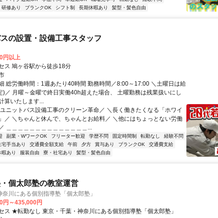
研修あり
ブランクOK
シフト制
長期休暇あり
髪型・髪色自由
バスの設置・設備工事スタッフ
00円以上
セス 鳩ヶ谷駅から徒歩18分
市
 総労働時間：1週あたり40時間 勤務時間／8:00～17:00 ＼土曜日は給
規定)／ 月曜～金曜で終日実働40h超えた場合、 土曜勤務は残業扱いにし
算いたします...
＼ユニットバス設備工事のクリーン革命／ ＼長く働きたくなる「ホワイ
」／ ＼ちゃんと休んで、ちゃんとお給料／ ＼他にはちょっとない労働
 ＿＿＿＿＿＿＿＿＿＿＿＿＿＿...
迎
副業・WワークOK
フリーター歓迎
学歴不問
固定時間制
転勤なし
経験不問
住宅手当あり
交通費全額支給
午前
夕方
賞与あり
ブランクOK
交通費支給
休暇あり
服装自由
寮・社宅あり
髪型・髪色自由
塾・個太郎塾の教室運営
神奈川にある個別指導塾「個太郎塾」
00円～435,000円
セス ★転勤なし 東京・千葉・神奈川にある個別指導塾「個太郎塾」