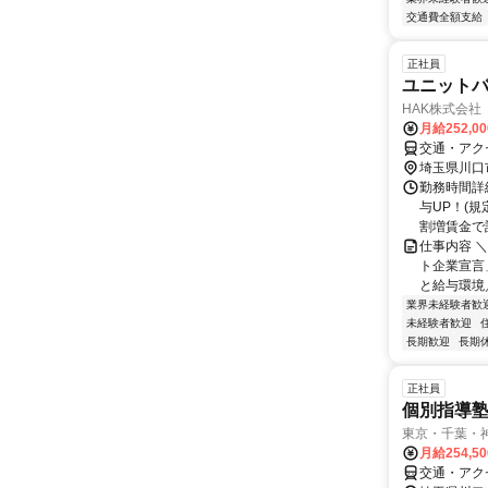
交通費全額支給
正社員
ユニット
HAK株式会社
月給252,0
交通・アク
埼玉県川口
勤務時間詳細
与UP！(
割増賃金で計
仕事内容 
ト企業宣言
と給与環境／
業界未経験者歓
未経験者歓迎
長期歓迎
長期
正社員
個別指導
東京・千葉・
月給254,5
交通・アク