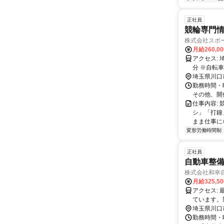
正社員
競輪専門
株式会社スポ
月給260,0
アクセス: 埼玉高速鉄道「鳩ヶ谷駅」より車で7分 ※赤羽駅から鳩ヶ谷駅まで約15
分 ※自転
埼玉県川口
勤務時間・曜日
その他、開
仕事内容:
シ」「打鐘
まま仕事にな
変形労働時間制
正社員
自動車整
株式会社和幸
月給325,5
アクセス: 最寄りの鳩ケ谷駅または草加駅よりバスで約15分です。 自動車での通勤も可能で、駐車場を完備し
ています。
埼玉県川口
勤務時間・