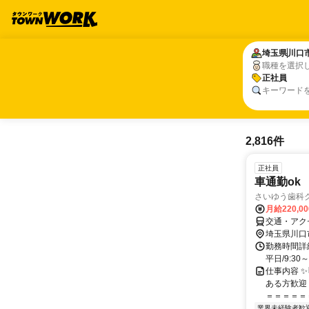
埼玉県
埼玉県
川口
川口
職種を選択
正社員
正社員
キーワード
2,816件
正社員
車通勤ok
さいゆう歯科
月給220,0
交通・アク
埼玉県川口
勤務時間詳細
平日/9:30
仕事内容 ✨
ある方歓迎
＝＝＝＝＝＝
業界未経験者歓