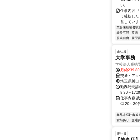
い。
仕事内容 
う挫折したく
営しています
業界未経験者歓
経験不問
英語
服装自由
履歴
正社員
大学事務
学校法人峯徳
月給239,8
交通・アク
埼玉県川口
勤務時間詳細
8:30～17:
仕事内容 
◎ 20～
￣￣￣￣￣ 
業界未経験者歓
賞与あり
交通
正社員
【飲食店