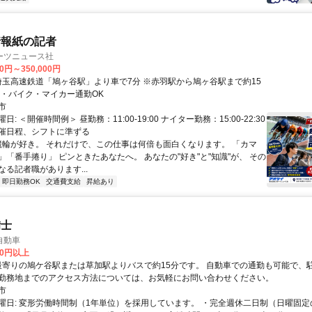
情報紙の記者
ーツニュース社
00円～350,000円
車・バイク・マイカー通勤OK
市
: ＜開催時間例＞ 昼勤務：11:00-19:00 ナイター勤務：15:00-22:30
催日程、シフトに準ずる
 競輪が好き。 それだけで、この仕事は何倍も面白くなります。 「カマ
」「番手捲り」 ピンときたあなたへ。 あなたの"好き"と"知識"が、 その
る記者職があります...
即日勤務OK
交通費支給
昇給あり
備士
自動車
00円以上
勤務地までのアクセス方法については、お気軽にお問い合わせください。
市
曜日: 変形労働時間制（1年単位）を採用しています。 ・完全週休二日制（日曜固