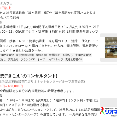
ニタカフェ
00円以上
セス 埼玉高速鉄道「鳩ヶ谷駅」車7分（鳩ケ谷駅から直通バスありま
からバスで25分
市
 実働時間：1日あたり8時間 平均勤務日数：1ヶ月あたり20日 〜 21日
：00～22：00の間でシフト制 実働 ８時間 休憩 １時間 勤務形態：シフ
・調理・接客・レジ ・簡単な調理 ・売り場づくり ・清掃 ・仕入れ ・ア
タッフのフォロー など 慣れてきたら、仕入れ、売上管理、資材管理な
ます！ ★新しい店舗を一か...
未経験者歓迎
変形労働時間制
学歴不問
車通勤OK
転勤なし
未経験者歓迎
業なし
賞与あり
ブランクOK
オープニングスタッフ
友達と応募OK
売(‟きこえ”のコンサルタント)
電気(認定補聴器専門店リオネットセンターグループ運営企業)
00円～450,000円
アクセス: * 全店舗駅徒歩５分以内 ※勤務地の希望は考慮します。
市
日: * ９時～１８時まで（残業無し） * 週休2日（シフト制・木曜日定
間休日１２３日以上 * 時短勤務応相談
 私たちは‟きこえ”のコンサルタントとして、埼玉県内に１１の認定補聴器
オネットセンターグループ）を運営しています。 ー具体的な仕事内容