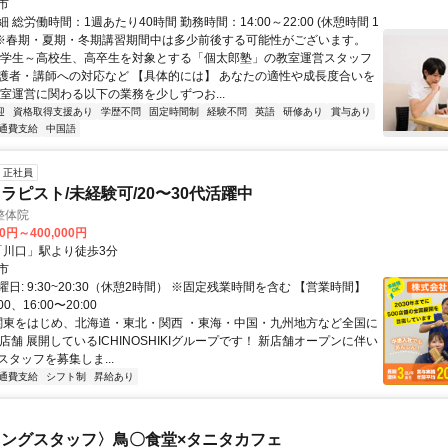
市
 総労働時間：1週あたり40時間 勤務時間：14:00～22:00 (休憩時間 1
) ※春期・夏期・冬期講習期間中は多少前後する可能性がございます。
小学生～高校生、高卒生を対象とする「個太郎塾」の教室運営スタッフ
護者・講師への対応など 【具体的には】 あなたの適性や成長度合いを
教室運営に関わる以下の業務を少しずつお...
迎
資格取得支援あり
学歴不問
固定時間制
経験不問
英語
研修あり
賞与あり
通費支給
中国語
正社員
ラピスト/未経験可/20〜30代活躍中
整体院
00円～400,000円
クセス: 「川口」駅より徒歩3分
市
日: 9:30~20:30（休憩2時間） ※固定残業時間を含む 【営業時間】
00、16:00〜20:00
 関東をはじめ、北海道・東北・関西 ・東海・中国・九州地方など全国に
店舗 展開しているICHINOSHIKIグループです！ 新店舗オープンに伴い
タッフを募集しま...
通費支給
シフト制
昇給あり
ングスタッフ〉鳥〇食堂×タニタカフェ