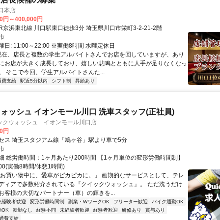
口本店
00円～400,000円
アクセス: JR京浜東北線 川口駅東口徒歩3分 埼玉県川口市栄町3-2-21-2階
市
: 11:00～22:00 ※実働8時間 水曜定休日
 現在、店長と複数の学生アルバイトさんでお店を回していますが、あり
にお店が大きく成長しており、嬉しい悲鳴とともに人手が足りなくなっ
。 そこで今回、学生アルバイトさんた...
通費支給
駅近5分以内
シフト制
昇給あり
ォッシュ イオンモール川口 洗車スタッフ(正社員)
ックウォッシュ イオンモール川口店
00円
セス 埼玉スタジアム線「鳩ヶ谷」駅より車で5分
市
細 総労働時間：1ヶ月あたり200時間 【1ヶ月単位の変形労働時間制】
9:00(実働8時間/休憩1時間)
「お買い物中に、愛車がピカピカに。」 画期的なサービスとして、テレ
ディアで多数紹介されている『クイックウォッシュ』。 ただ洗うだけ
お客様の大切なパートナー（車）の輝きを...
未経験者歓迎
変形労働時間制
副業・WワークOK
フリーター歓迎
バイク通勤OK
OK
転勤なし
経験不問
未経験者歓迎
経験者歓迎
研修あり
賞与あり
通費支給