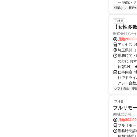
ー 病院・ク
残業なし
駅近
正社員
【女性多数
株式会社八千
月給260,0
埼玉県川口
勤務時間・
の方に おすす
休憩1H） ★.
仕事内容:
社でドライ
クシー台数が
シフト自由
即
正社員
フルリモ
90株式会社
月給304,0
フルリモー
勤務時間詳
休憩1時間