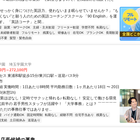
「せっかく身につけた英語力、使わないまま眠らせていませんか？」 “も
ない”と願う人のための英語コーチングスクール 「90 English」を運
。 「英語コーチ」と聞...
迎
副業・WワークOK
主婦・主夫歓迎
フリーター歓迎
学歴不問
転勤なし
未経験者歓迎
フルリモート
残業なし
研修あり
在宅OK
ブランクOK
長期歓迎
書不要
髪型・髪色自由
学園 埼玉学園大学
00円～272,100円
セス 東浦和駅徒歩15分/東川口駅～送迎バス9分
市
 実働時間：1日あたり8時間 平均勤務日数：1ヶ月あたり18日 〜 20日
30(休憩1h)
残業ほぼなし！定時でサクッと帰れる♪ 転勤なし！ 安定して働ける環境
30代前半の 若手男性スタッフが活躍中！ 「大学事務」とは？ ￣￣￣￣￣
ただの事務仕事ではありませ...
迎
バイク通勤OK
固定時間制
転勤なし
経験不問
住宅手当あり
残業なし
費支給
土日祝休み
送迎あり
】店長候補の募集