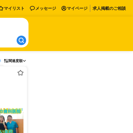
マイリスト
メッセージ
マイページ
求人掲載のご相談
存
関連度順