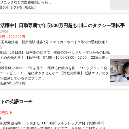
リニックなどの医療機関から紹...
5分以内
シフト制
昇給あり
活躍中】日勤専属で年収500万円超も!川口のタクシー運転手
代交通
00円～700,000円
アクセス: 埼玉高速鉄道 新井宿駅 徒歩7分 ※マイカーやバイク等での通勤歓迎！
市
曜日: 【昼日勤】 日中帯の勤務で、主婦の方や サラリーマンからの転職
めの働き方！ 【勤務例】 07:00～16:00 08:00～17:00 （22日出勤／
..
 地域最速でUberアプリを導入！ 稼げる仕組みを作っている タクシー会
バーデビュー！ 一緒に稼ぎませんか？ 【弊社の特徴】 近隣エリアのタ
 激減している事にプラス...
日勤務OK
シフト制
ートの英語コーチ
00円以上
ト
細 総労働時間：1ヶ月あたり165時間 フルフレックス制（実働8時間・
） ※勤務時間はご希望第一で調整しますので、お気軽にご相談くださ