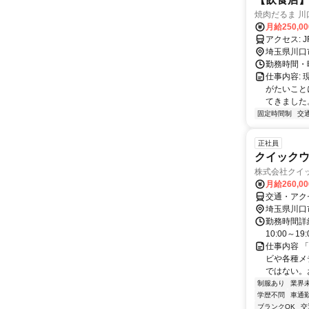
焼肉だるま 川
月給250,0
埼玉県川口
勤務時間・曜日
仕事内容:
がたいこと
てきました
固定時間制
交
正社員
クイックウ
株式会社クイ
月給260,0
交通・アク
埼玉県川口
勤務時間詳
10:00～1
仕事内容 
ビや各種メ
ではない。
制服あり
業界
学歴不問
車通勤
ブランクOK
交