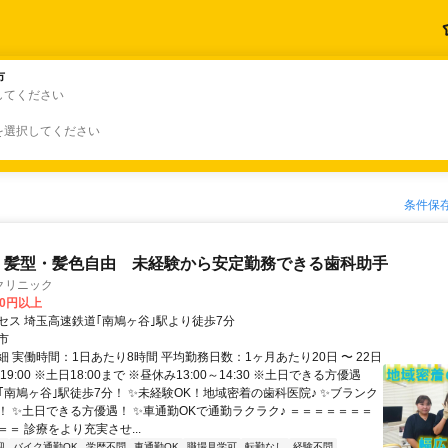
市
市
してください
を選択してください
条件保
 髪型・髪色自由 未経験から安定勤務できる歯科助手
クリニック
00円以上
セス 埼玉高速鉄道｢南鳩ヶ谷｣駅より徒歩7分
市
 実働時間：1日あたり8時間 平均勤務日数：1ヶ月あたり20日 〜 22日
～19:00 ※土日18:00まで ※昼休み13:00～14:30 ※土日できる方優遇
｢南鳩ヶ谷｣駅徒歩7分！ ✨未経験OK！地域密着の歯科医院♪ ✨ブランク
！ ✨土日できる方優遇！ ✨車通勤OKで通勤ラクラク♪ ＝＝＝＝＝＝＝
＝ 診療をより充実させ...
迎
バイク通勤OK
学歴不問
車通勤OK
職場見学可
転勤なし
経験不問