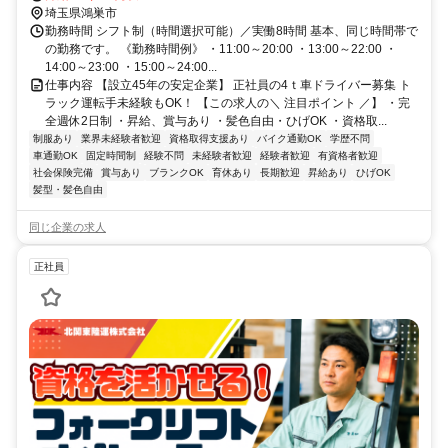
埼玉県鴻巣市
勤務時間 シフト制（時間選択可能）／実働8時間 基本、同じ時間帯で
の勤務です。 《勤務時間例》 ・11:00～20:00 ・13:00～22:00 ・
14:00～23:00 ・15:00～24:00...
仕事内容 【設立45年の安定企業】 正社員の4ｔ車ドライバー募集 ト
ラック運転手未経験もOK！ 【この求人の＼ 注目ポイント ／】 ・完
全週休2日制 ・昇給、賞与あり ・髪色自由・ひげOK ・資格取...
制服あり
業界未経験者歓迎
資格取得支援あり
バイク通勤OK
学歴不問
車通勤OK
固定時間制
経験不問
未経験者歓迎
経験者歓迎
有資格者歓迎
社会保険完備
賞与あり
ブランクOK
育休あり
長期歓迎
昇給あり
ひげOK
髪型・髪色自由
同じ企業の求人
正社員