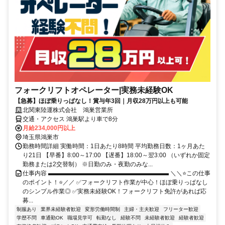
フォークリフトオペレーター|実務未経験OK
【急募】ほぼ乗りっぱなし！賞与年3回｜月収28万円以上も可能
北関東陸運株式会社 鴻巣営業所
交通・アクセス 鴻巣駅より車で8分
月給234,000円以上
埼玉県鴻巣市
勤務時間詳細 実働時間：1日あたり8時間 平均勤務日数：1ヶ月あた
り21日 【早番】8:00～17:00 【遅番】18:00～翌3:00 （いずれか固定
勤務または2交替制） ※日勤のみ・夜勤のみな...
仕事内容 ▬▬▬▬▬▬▬▬▬▬▬▬▬▬▬▬▬▬▬▬ ＼＼⭐この仕事
のポイント！⭐／／ ✅フォークリフト作業が中心！ほぼ乗りっぱなし
のシンプル作業◎ ✅実務未経験OK！フォークリフト免許があれば応
募...
制服あり
業界未経験者歓迎
変形労働時間制
主婦・主夫歓迎
フリーター歓迎
学歴不問
車通勤OK
職場見学可
転勤なし
経験不問
未経験者歓迎
経験者歓迎