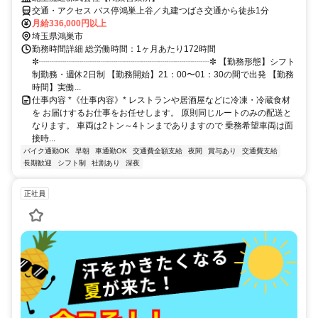
交通・アクセス バス停鴻巣上谷／丸建つばさ交通から徒歩1分
月給336,000円以上
埼玉県鴻巣市
勤務時間詳細 総労働時間：1ヶ月あたり172時間
✼┈┈┈┈┈┈┈┈┈┈┈┈┈┈┈┈┈┈┈┈✼ 【勤務形態】シフト
制勤務・週休2日制 【勤務開始】21：00〜01：30の間で出発 【勤務
時間】実働...
仕事内容 *《仕事内容》* レストランや居酒屋などに冷凍・冷蔵食材
を お届けするお仕事をお任せします。 原則同じルートのみの配送と
なります。 車両は2トン～4トンまでありますので 乗務希望車両は面
接時...
バイク通勤OK
早朝
車通勤OK
交通費全額支給
夜間
賞与あり
交通費支給
長期歓迎
シフト制
社割あり
深夜
正社員