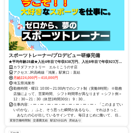
スポーツトレーナー/プロデビュー研修完備
★平均年齢28歳★入社4年目で年収638万円、入社8年目で年収923万円
の実績あり！
カラダファクトリー エルミこうのす店
アクセス: JR高崎線「鴻巣」駅東口：直結
月給224,000円～410,000円
埼玉県鴻巣市
勤務時間・曜日: 10:00～21:00内でのシフト制（実働8時間） ※勤務
店舗によって、営業時間、 シフト時間帯が異なります ＜シフト例＞
12：30～21：30（休憩1時間30分） 9：30...
仕事内容: ・ー・ー・ー・ー・ー・ー・ー・ー・ー・ 「このままでい
いのかな。」 ふと、そう思った瞬間があるなら、 それはきっと、
あなたの心が出しているサインです。 毎日まじめに働いて、 任...
変形労働時間制
交通費支給
駅近5分以内
昇給あり