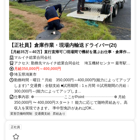
【正社員】倉庫作業・現場内輸送ドライバー(2t)
【月給35万～40万】直行直帰可〇現場間で機材を運ぶお仕事・倉庫作
業・現場でのお手伝い/準中型免許があればOK！/直行直帰OK ＆ シフト
マルイチ総業合同会社
相談可！
アクセス: 勤務先マルイチ総業合同会社 埼玉機材センター 最寄駅
JR高崎線 鴻巣駅 徒歩15分 住所 〒365-0054 埼玉県鴻巣市大間
月給350,000円～400,000円
3-12-6
埼玉県鴻巣市
勤務時間・曜日: * 月給 350,000円～400,000円(能力によってアップ
します) * 交通費：全額支給 ■試用期間：1ヵ月間 ※試用期間の月給：
300,000円～(能力によってアップしま...
仕事内容: ✼┈┈┈┈┈┈┈┈ここがPoint┈┈┈┈┈┈┈┈✼ 月給
350,000円 〜 400,000円スタート！ 能力に応じて随時昇給あり。高
収入を実現できます。 準中型免許があればOK...
変形労働時間制
交通費支給
昇給あり
正社員