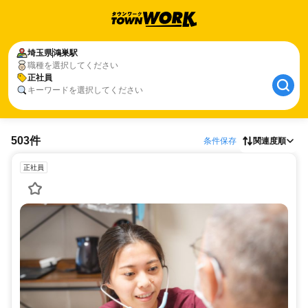
埼玉県
鴻巣駅
職種を選択してください
正社員
キーワードを選択してください
503件
条件保存
関連度順
正社員