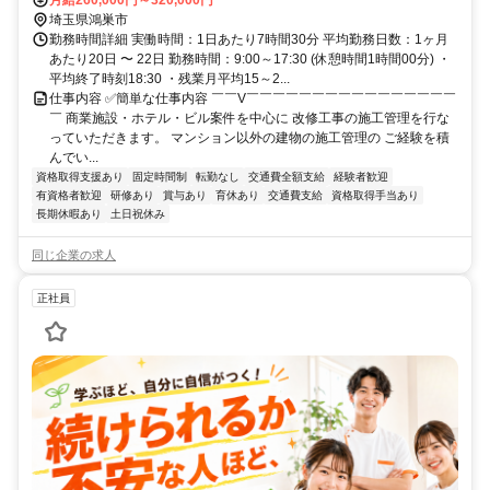
埼玉県鴻巣市
勤務時間詳細 実働時間：1日あたり7時間30分 平均勤務日数：1ヶ月
あたり20日 〜 22日 勤務時間：9:00～17:30 (休憩時間1時間00分) ・
平均終了時刻18:30 ・残業月平均15～2...
仕事内容 ✅簡単な仕事内容 ￣￣V￣￣￣￣￣￣￣￣￣￣￣￣￣￣￣￣
￣ 商業施設・ホテル・ビル案件を中心に 改修工事の施工管理を行な
っていただきます。 マンション以外の建物の施工管理の ご経験を積
んでい...
資格取得支援あり
固定時間制
転勤なし
交通費全額支給
経験者歓迎
有資格者歓迎
研修あり
賞与あり
育休あり
交通費支給
資格取得手当あり
長期休暇あり
土日祝休み
同じ企業の求人
正社員