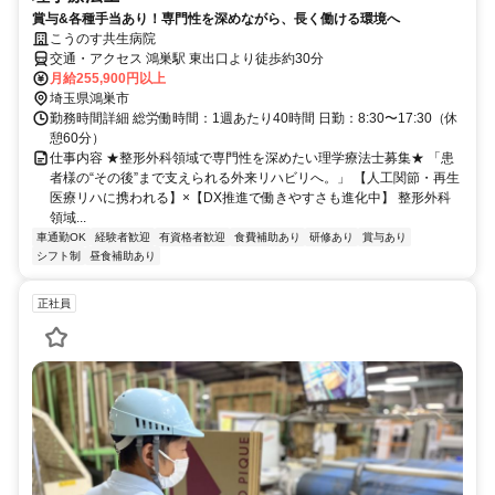
賞与&各種手当あり！専門性を深めながら、長く働ける環境へ
こうのす共生病院
交通・アクセス 鴻巣駅 東出口より徒歩約30分
月給255,900円以上
埼玉県鴻巣市
勤務時間詳細 総労働時間：1週あたり40時間 日勤：8:30〜17:30（休
憩60分）
仕事内容 ★整形外科領域で専門性を深めたい理学療法士募集★ 「患
者様の“その後”まで支えられる外来リハビリへ。」 【人工関節・再生
医療リハに携われる】×【DX推進で働きやすさも進化中】 整形外科
領域...
車通勤OK
経験者歓迎
有資格者歓迎
食費補助あり
研修あり
賞与あり
シフト制
昼食補助あり
正社員