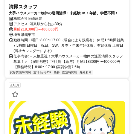
清掃スタッフ
大手ハウスメーカー物件の巡回清掃！未経験OK！年齢、学歴不問！
株式会社岡崎建装
アクセス: 鴻巣駅から徒歩30分
月給218,300円～400,000円
埼玉県鴻巣市
勤務時間・曜日: 8:00〜17:00（場合により残業有） 休憩1.5時間就業
7.5時間 日曜日、祝日、GW、夏季・年末年始休暇、有給休暇 土曜日
(当社カレンダーによる)
仕事内容: ＜人柄重視！大手ハウスメーカー物件の巡回清掃スタッフ
募集！＞ 【雇用形態】正社員 【給与】月給218300円〜400,000円
【勤務時間】8:00〜17:00 (実質労働7.5時...
変形労働時間制
週1日からOK
急募
固定時間制
昇給あり
正社員