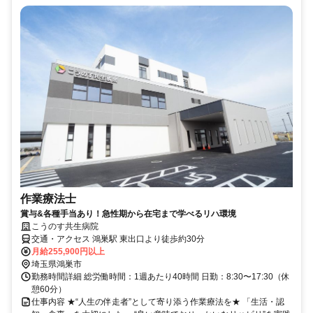
作業療法士
賞与&各種手当あり！急性期から在宅まで学べるリハ環境
こうのす共生病院
交通・アクセス 鴻巣駅 東出口より徒歩約30分
月給255,900円以上
埼玉県鴻巣市
勤務時間詳細 総労働時間：1週あたり40時間 日勤：8:30〜17:30（休
憩60分）
仕事内容 ★“人生の伴走者”として寄り添う作業療法を★ 「生活・認