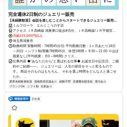
完全週休2日制のジュエリー販売
【未経験歓迎】会話を楽しむことからスタートできるジュエリー販売★
女性活躍中★ほぼ残業なし★月10日休み★ノルマなし
ミルフローラ エルミこうのす店
アクセス ＪＲ高崎線 鴻巣東口徒歩約5分、ＪＲ高崎線/ＪＲ宇都宮線
〔東北本線〕・ＪＲ上野東京ライン 北本西口徒歩約49分、ＪＲ高崎
月給225,000円以上
線/ＪＲ宇都宮線〔東北本線〕・ＪＲ上野東京ライン 北鴻巣西口徒歩
埼玉県鴻巣市
約54分 鴻巣駅直結
勤務時間 実働時間：7時間45分/日 平均勤務日数：1ヶ月あたり18日
～20日 ＜シフト制/実働7時間45分、休憩1時間＞ 9:30～21:00 ※ほぼ
残業なし(平均残業：月0～8時間) クリス...
仕事内容 ◆“あなただから”と選ばれる仕事◆ お誕生日や記念日、ご婚
約やご結婚――。 ジュエリーは、人生の節目をそっと彩るもので
す。 商品そのものはもちろん、 それを選ぶ時間をどんな人と過ごせ
たか。 ...
業界未経験者歓迎
資格取得支援あり
経験不問
交通費全額支給
賞与あり
ブランクOK
シフト制
社割あり
正社員