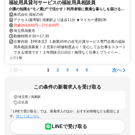
福祉用具貸与サービスの福祉用具相談員
介護の知識を“モノ選び”で活かす！利用者様に最適な暮らしを届ける福
祉用具相談員のお仕事です◎／年間休日113日／賞与あり
株式会社 福祉の街
アクセス(最寄駅) 鴻巣駅より徒歩11分 ★マイカー通勤OK
月給264,820円～271,820円
埼玉県鴻巣市
勤務時間 8:30〜17:30
仕事内容 【PR本文】 1.創業45年の在宅介護サービス専門企業の福祉
用具相談員募集！ 2.充実の研修制度あり！安心してお仕事をスタート
できる環境です！ 3.年間休日110日！無理なく仕事とプライベー...
シフト制
前へ
次へ
1
2
3
4
5
この条件の新着求人を受け取る
埼玉県 / 鴻巣駅
正社員
「LINEで受け取る」では、新着求人のほか、おすすめ情報なども配信しま
す。
詳しくはこちら
LINEで受け取る