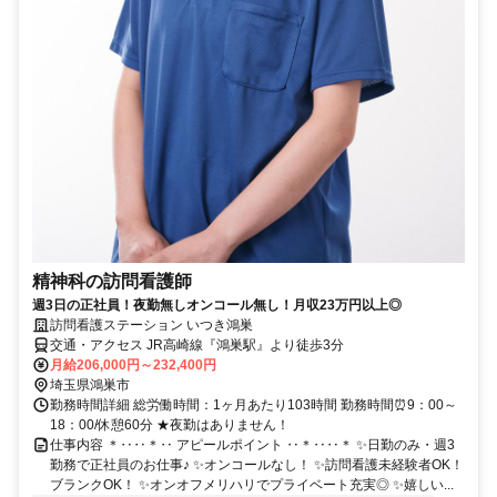
精神科の訪問看護師
週3日の正社員！夜勤無しオンコール無し！月収23万円以上◎
訪問看護ステーション いつき鴻巣
交通・アクセス JR高崎線『鴻巣駅』より徒歩3分
月給206,000円～232,400円
埼玉県鴻巣市
勤務時間詳細 総労働時間：1ヶ月あたり103時間 勤務時間⏰9：00～
18：00/休憩60分 ★夜勤はありません！
仕事内容 ＊‥‥＊‥ アピールポイント ‥＊‥‥＊ ✨日勤のみ・週3
勤務で正社員のお仕事♪ ✨オンコールなし！ ✨訪問看護未経験者OK！
ブランクOK！ ✨オンオフメリハリでプライベート充実◎ ✨嬉しい...