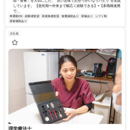
知・食事」を大切にした、 “良い意味でおせっかいなリハビリ”を実践
しています。 【急性期〜外来まで幅広く経験できる】×【多職種連携
で...
車通勤OK
経験者歓迎
有資格者歓迎
食費補助あり
研修あり
シフト制
昼食補助あり
正社員
理学療法士