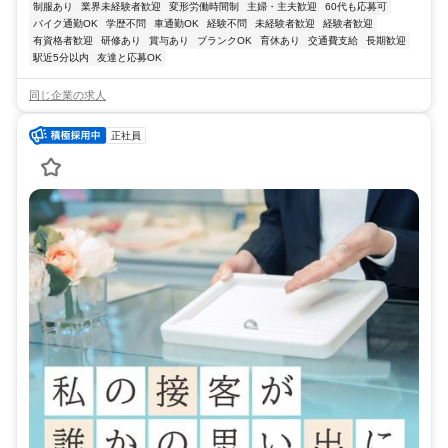
制服あり
業界未経験者歓迎
変形労働時間制
主婦・主夫歓迎
60代も応募可
バイク通勤OK
学歴不問
車通勤OK
経験不問
未経験者歓迎
経験者歓迎
有資格者歓迎
研修あり
賞与あり
ブランクOK
育休あり
交通費支給
長期歓迎
駅近5分以内
友達と応募OK
同じ企業の求人
正社員