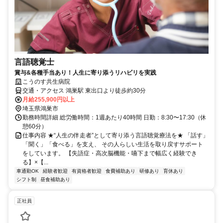
言語聴覚士
賞与&各種手当あり！人生に寄り添うリハビリを実践
こうのす共生病院
交通・アクセス 鴻巣駅 東出口より徒歩約30分
月給255,900円以上
埼玉県鴻巣市
勤務時間詳細 総労働時間：1週あたり40時間 日勤：8:30〜17:30（休
憩60分）
仕事内容 ★“人生の伴走者”として寄り添う言語聴覚療法を★ 「話す」
「聞く」「食べる」を支え、 その人らしい生活を取り戻すサポート
をしています。 【失語症・高次脳機能・嚥下まで幅広く経験でき
る】×【...
車通勤OK
経験者歓迎
有資格者歓迎
食費補助あり
研修あり
育休あり
シフト制
昼食補助あり
正社員