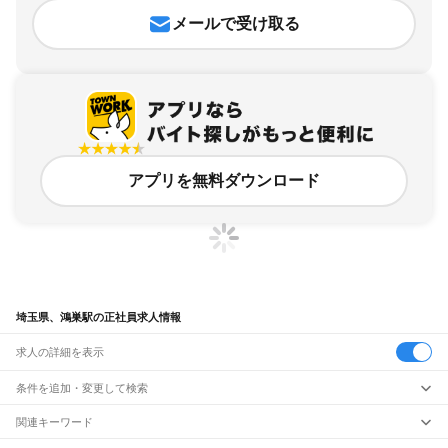
メールで受け取る
アプリを無料ダウンロード
埼玉県、鴻巣駅の正社員求人情報
求人の詳細を表示
条件を追加・変更して検索
市区町村を追加・変更
関連キーワード
完全在宅ワーク 全国
シール貼り 在宅
現在地周辺
ガチャガチャ
犬カフェ
埼玉県