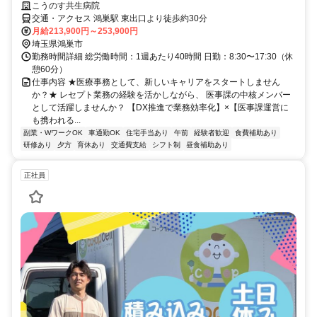
こうのす共生病院
交通・アクセス 鴻巣駅 東出口より徒歩約30分
月給213,900円～253,900円
埼玉県鴻巣市
勤務時間詳細 総労働時間：1週あたり40時間 日勤：8:30〜17:30（休
憩60分）
仕事内容 ★医療事務として、新しいキャリアをスタートしません
か？★ レセプト業務の経験を活かしながら、 医事課の中核メンバー
として活躍しませんか？ 【DX推進で業務効率化】×【医事課運営に
も携われる...
副業・WワークOK
車通勤OK
住宅手当あり
午前
経験者歓迎
食費補助あり
研修あり
夕方
育休あり
交通費支給
シフト制
昼食補助あり
正社員