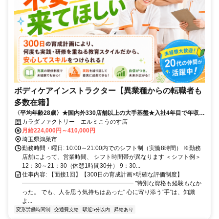
ボディケアインストラクター【異業種からの転職者も
多数在籍】
〈平均年齢28歳〉★国内外330店舗以上の大手基盤★入社4年目で年収
638万円の実績あり！
カラダファクトリー エルミこうのす店
月給224,000円～410,000円
埼玉県鴻巣市
勤務時間・曜日: 10:00～21:00内でのシフト制（実働8時間） ※勤務
店舗によって、営業時間、 シフト時間帯が異なります ＜シフト例＞
12：30～21：30（休憩1時間30分） 9：30...
仕事内容: 【面接1回】【300日の育成計画×明確な評価制度】
━━━━━━━━━━━━━━━━━━━ "特別な資格も経験もなか
った。 でも、人を思う気持ちはあった" 心に寄り添う“手”は、知識
よ...
変形労働時間制
交通費支給
駅近5分以内
昇給あり