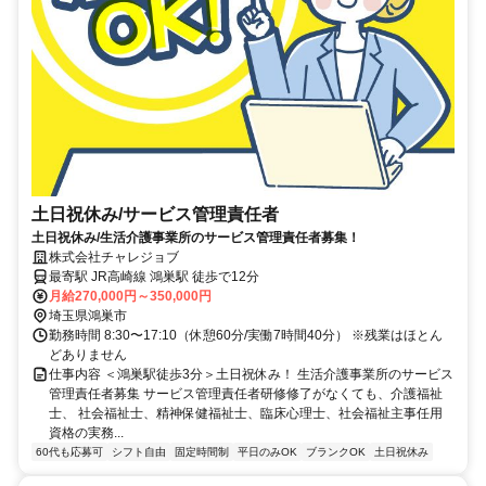
土日祝休み/サービス管理責任者
土日祝休み/生活介護事業所のサービス管理責任者募集！
株式会社チャレジョブ
最寄駅 JR高崎線 鴻巣駅 徒歩で12分
月給270,000円～350,000円
埼玉県鴻巣市
勤務時間 8:30〜17:10（休憩60分/実働7時間40分） ※残業はほとん
どありません
仕事内容 ＜鴻巣駅徒歩3分＞土日祝休み！ 生活介護事業所のサービス
管理責任者募集 サービス管理責任者研修修了がなくても、介護福祉
士、 社会福祉士、精神保健福祉士、臨床心理士、社会福祉主事任用
資格の実務...
60代も応募可
シフト自由
固定時間制
平日のみOK
ブランクOK
土日祝休み