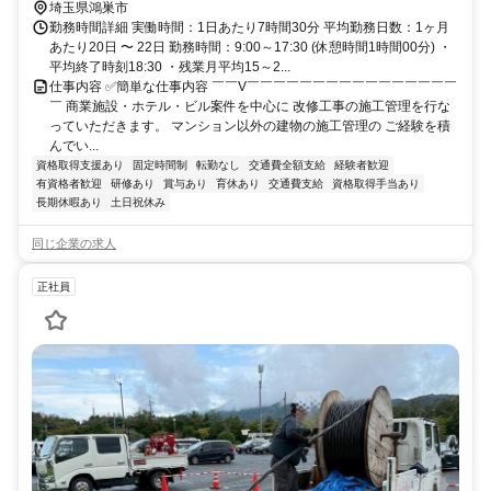
埼玉県鴻巣市
勤務時間詳細 実働時間：1日あたり7時間30分 平均勤務日数：1ヶ月
あたり20日 〜 22日 勤務時間：9:00～17:30 (休憩時間1時間00分) ・
平均終了時刻18:30 ・残業月平均15～2...
仕事内容 ✅簡単な仕事内容 ￣￣V￣￣￣￣￣￣￣￣￣￣￣￣￣￣￣￣
￣ 商業施設・ホテル・ビル案件を中心に 改修工事の施工管理を行な
っていただきます。 マンション以外の建物の施工管理の ご経験を積
んでい...
資格取得支援あり
固定時間制
転勤なし
交通費全額支給
経験者歓迎
有資格者歓迎
研修あり
賞与あり
育休あり
交通費支給
資格取得手当あり
長期休暇あり
土日祝休み
同じ企業の求人
正社員