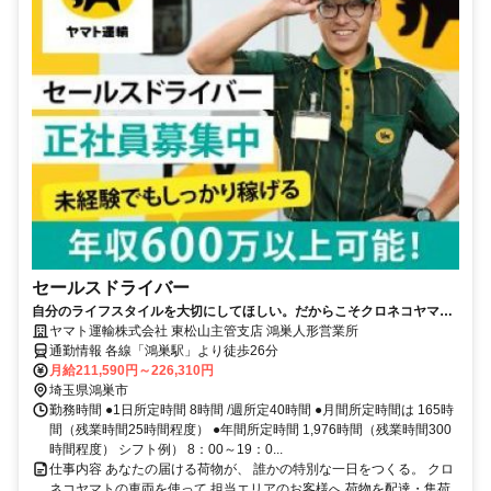
セールスドライバー
自分のライフスタイルを大切にしてほしい。だからこそクロネコヤマト
は収入も休日も充実
ヤマト運輸株式会社 東松山主管支店 鴻巣人形営業所
通勤情報 各線「鴻巣駅」より徒歩26分
月給211,590円～226,310円
埼玉県鴻巣市
勤務時間 ●1日所定時間 8時間 /週所定40時間 ●月間所定時間は 165時
間（残業時間25時間程度） ●年間所定時間 1,976時間（残業時間300
時間程度） シフト例） 8：00～19：0...
仕事内容 あなたの届ける荷物が、 誰かの特別な一日をつくる。 クロ
ネコヤマトの車両を使って 担当エリアのお客様へ 荷物を配達・集荷