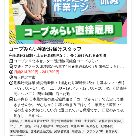
コープみらい宅配お届けスタッフ
完全週休2日制・土日休み/無理なく、長く続けられる正社員
コープデリ北本センター/生活協同組合コープみらい
交通・アクセス 北本駅から車で4分★車通勤OK（配属先による）※
配属先は、入職時期や各センターの人員状況を踏まえ、本人の希望を
月給214,700円～241,700円
考慮した上で、募集場所を含む通勤可能な範囲のセンターから決定し
埼玉県北本市
ます。
勤務時間詳細 総労働時間：1週あたり38時間45分 【 基本シフト例 】
・09：00～17：45 ・11：00～19：45 ・12：00～20：45 《 勤務時
間について 》 契約時間に沿った勤...
仕事内容 日本最大級の生活協同組合「コープみらい」で安定して働
きませんか。 がむしゃらに稼ぐ働き方ではなく、家族との時間・生
活の安定を大切にしたい方に選ばれている職場です。 日勤のみで夜
勤なし、早朝出...
制服あり
業界未経験者歓迎
変形労働時間制
主婦・主夫歓迎
資格取得支援あり
フリーター歓迎
バイク通勤OK
学歴不問
車通勤OK
転勤なし
経験不問
未経験者歓迎
交通費全額支給
経験者歓迎
研修あり
ブランクOK
育休あり