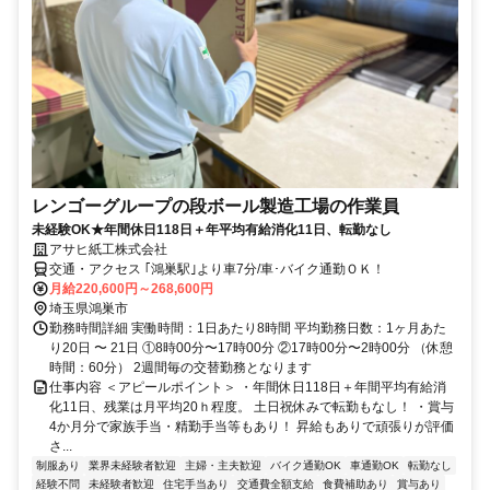
レンゴーグループの段ボール製造工場の作業員
未経験OK★年間休日118日＋年平均有給消化11日、転勤なし
アサヒ紙工株式会社
交通・アクセス ｢鴻巣駅｣より車7分/車･バイク通勤ＯＫ！
月給220,600円～268,600円
埼玉県鴻巣市
勤務時間詳細 実働時間：1日あたり8時間 平均勤務日数：1ヶ月あた
り20日 〜 21日 ①8時00分〜17時00分 ②17時00分〜2時00分 （休憩
時間：60分） 2週間毎の交替勤務となります
仕事内容 ＜アピールポイント＞ ・年間休日118日＋年間平均有給消
化11日、残業は月平均20ｈ程度。 土日祝休みで転勤もなし！ ・賞与
4か月分で家族手当・精勤手当等もあり！ 昇給もありで頑張りが評価
さ...
制服あり
業界未経験者歓迎
主婦・主夫歓迎
バイク通勤OK
車通勤OK
転勤なし
経験不問
未経験者歓迎
住宅手当あり
交通費全額支給
食費補助あり
賞与あり