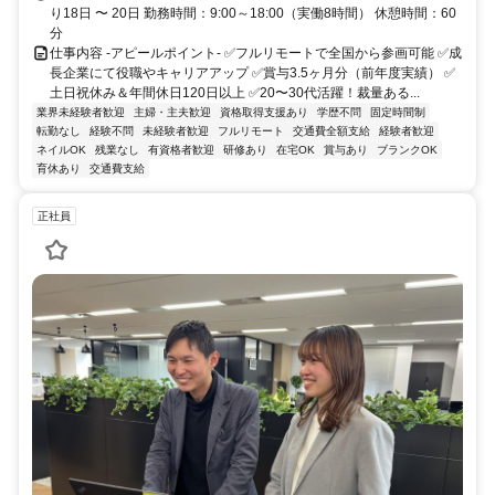
り18日 〜 20日 勤務時間：9:00～18:00（実働8時間） 休憩時間：60
分
仕事内容 -アピールポイント- ✅フルリモートで全国から参画可能 ✅成
長企業にて役職やキャリアアップ ✅賞与3.5ヶ月分（前年度実績） ✅
土日祝休み＆年間休日120日以上 ✅20〜30代活躍！裁量ある...
業界未経験者歓迎
主婦・主夫歓迎
資格取得支援あり
学歴不問
固定時間制
転勤なし
経験不問
未経験者歓迎
フルリモート
交通費全額支給
経験者歓迎
ネイルOK
残業なし
有資格者歓迎
研修あり
在宅OK
賞与あり
ブランクOK
育休あり
交通費支給
正社員