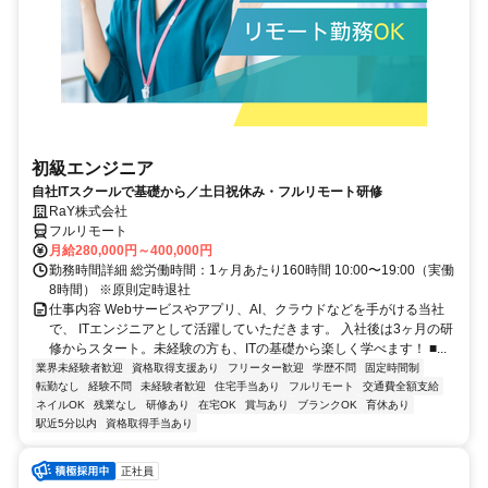
初級エンジニア
自社ITスクールで基礎から／土日祝休み・フルリモート研修
RaY株式会社
フルリモート
月給280,000円～400,000円
勤務時間詳細 総労働時間：1ヶ月あたり160時間 10:00〜19:00（実働
8時間） ※原則定時退社
仕事内容 Webサービスやアプリ、AI、クラウドなどを手がける当社
で、 ITエンジニアとして活躍していただきます。 入社後は3ヶ月の研
修からスタート。未経験の方も、ITの基礎から楽しく学べます！ ■...
業界未経験者歓迎
資格取得支援あり
フリーター歓迎
学歴不問
固定時間制
転勤なし
経験不問
未経験者歓迎
住宅手当あり
フルリモート
交通費全額支給
ネイルOK
残業なし
研修あり
在宅OK
賞与あり
ブランクOK
育休あり
駅近5分以内
資格取得手当あり
正社員