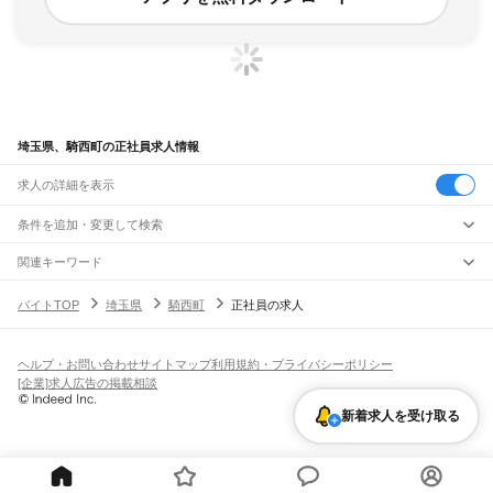
埼玉県、騎西町の正社員求人情報
求人の詳細を表示
条件を追加・変更して検索
市区町村を追加・変更
関連キーワード
埼玉県 騎西町 内職
埼玉県 騎西町 リーチリフト作業
埼玉県 騎西町 高校生ok
埼玉県
駅を追加・変更
バイトTOP
埼玉県
騎西町
正社員の求人
埼玉県 正社員 社員
埼玉県 正社員 正職員
埼玉県
すべて
さいたま市
すべて
職種を追加・変更
JR武蔵野線
西区
北区
大宮区
見沼区
中央区
桜区
浦和区
南区
緑区
岩槻区
東所沢駅
新座駅
北朝霞駅
西浦和駅
武蔵浦和駅
南浦和駅
東浦和駅
東川口駅
南越谷駅
飲食・フードサービス
ヘルプ・お問い合わせ
サイトマップ
利用規約・プライバシーポリシー
川越市
熊谷市
川口市
行田市
秩父市
所沢市
飯能市
加須市
本庄市
東松山市
特徴を追加・変更
越谷レイクタウン駅
吉川駅
吉川美南駅
新三郷駅
三郷駅
飲食・フードサービス
すべて
[企業]求人広告の掲載相談
春日部市
狭山市
羽生市
鴻巣市
深谷市
上尾市
草加市
越谷市
蕨市
戸田市
入間市
ホールスタッフ
キッチンスタッフ
皿洗い・洗い場
精肉・鮮魚加工
給食調理
人気
JR八高線(八王子～高麗川)
朝霞市
志木市
和光市
新座市
桶川市
久喜市
北本市
八潮市
富士見市
三郷市
蓮田市
雇用形態を追加・変更
新着求人を受け取る
パン屋（ベーカリー）
フードカウンター販売員
バー（BAR）・バーテンダー
日払いOK
高校生歓迎
学生歓迎
深夜の仕事
髪型・髪色自由
ひげOK
ネイルOK
金子駅
東飯能駅
高麗川駅
坂戸市
幸手市
鶴ヶ島市
日高市
吉川市
ふじみ野市
白岡市
騎西町
北川辺町
飲食店補助（開店・閉店準備）
飲食店（店長・マネージャー）
ピアスOK
アルバイト・パート
履歴書不要
オープニングスタッフ
留学生・外国人活躍中
大利根町
北足立郡
入間郡
比企郡
秩父郡
児玉郡
大里郡
南埼玉郡
北葛飾郡
都道府県を変更
営業・販売
JR八高線(高麗川～高崎)
勤務期間
正社員
高麗川駅
毛呂駅
越生駅
明覚駅
小川町駅
竹沢駅
折原駅
寄居駅
用土駅
松久駅
児玉駅
営業・販売
すべて
短期
契約社員
単発・1日OK
長期
期間限定（春夏冬休み等）
丹荘駅
営業
テレフォンアポインター（テレアポ）
ルートセールス
コンビニ