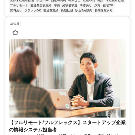
業界未経験者歓迎
学歴不問
固定時間制
転勤なし
経験不問
英語
未経験者歓迎
フルリモート
交通費全額支給
午前
経験者歓迎
研修あり
夕方
在宅OK
賞与あり
ブランクOK
交通費支給
長期歓迎
駅近5分以内
長期休暇あり
正社員
【フルリモート/フルフレックス】スタートアップ企業
の情報システム担当者