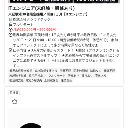
ITエンジニア(未経験・研修あり)
未経験者30名限定採用／研修3ヵ月【ITエンジニア】
株式会社クラウドテック
フルリモート
月給250,000円～500,000円
勤務時間詳細 実働時間：1日あたり8時間 平均勤務日数：1ヶ月あた
り20日 〜 21日 9:00～18:00（所定労働時間8時間、休憩60分） 参加
するプロジェクトによって多少時間が異なる可能性があ...
仕事内容 ★3ヵ月の研修からスタート！ ★開発（プログラミング）も
インフラも両方スキルアップ！ ★未経験から市場価値の高いITエンジ
ニアに成長できる会社！ 当社は多岐に渡るITプロジェクトを手掛け
て...
業界未経験者歓迎
資格取得支援あり
学歴不問
固定時間制
転勤なし
経験不問
未経験者歓迎
住宅手当あり
フルリモート
研修あり
賞与あり
育休あり
交通費支給
駅近5分以内
土日祝休み
服装自由
正社員