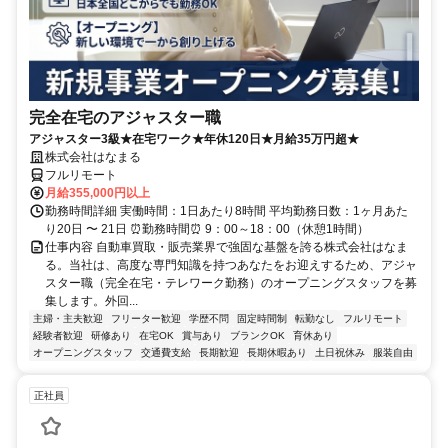
完全在宅のアジャスター職
アジャスター3級★在宅ワーク★年休120日★月給35万円超★
株式会社はなまる
フルリモート
月給355,000円以上
勤務時間詳細 実働時間：1日あたり8時間 平均勤務日数：1ヶ月あた
り20日 〜 21日 ⏰勤務時間⏰ 9：00～18：00（休憩1時間）
仕事内容 自動車買取・販売業界で強固な基盤を誇る株式会社はなま
る。当社は、高度な専門知識を持つあなたをお迎えするため、アジャ
スター職（完全在宅・テレワーク勤務）のオープニングスタッフを募
集します。外回...
主婦・主夫歓迎
フリーター歓迎
学歴不問
固定時間制
転勤なし
フルリモート
経験者歓迎
研修あり
在宅OK
賞与あり
ブランクOK
育休あり
オープニングスタッフ
交通費支給
長期歓迎
長期休暇あり
土日祝休み
服装自由
正社員