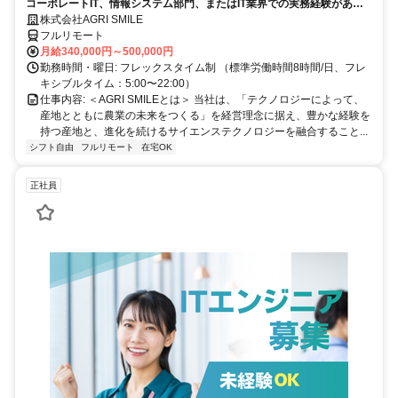
コーポレートIT、情報システム部門、またはIT業界での実務経験がある
方、大歓迎！
株式会社AGRI SMILE
フルリモート
月給340,000円～500,000円
勤務時間・曜日: フレックスタイム制 （標準労働時間8時間/日、フレ
キシブルタイム：5:00〜22:00）
仕事内容: ＜AGRI SMILEとは＞ 当社は、「テクノロジーによって、
産地とともに農業の未来をつくる」を経営理念に据え、豊かな経験を
持つ産地と、進化を続けるサイエンステクノロジーを融合すること...
シフト自由
フルリモート
在宅OK
正社員