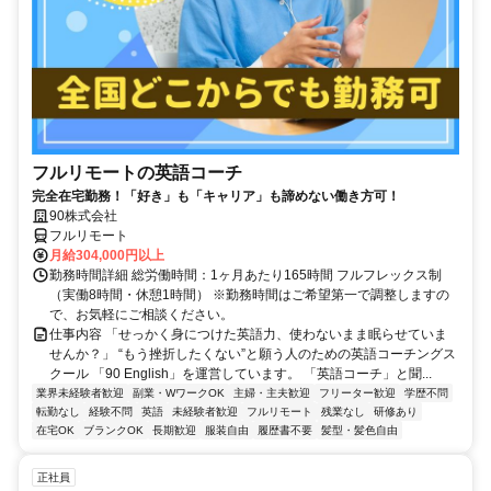
フルリモートの英語コーチ
完全在宅勤務！「好き」も「キャリア」も諦めない働き方可！
90株式会社
フルリモート
月給304,000円以上
勤務時間詳細 総労働時間：1ヶ月あたり165時間 フルフレックス制
（実働8時間・休憩1時間） ※勤務時間はご希望第一で調整しますの
で、お気軽にご相談ください。
仕事内容 「せっかく身につけた英語力、使わないまま眠らせていま
せんか？」 “もう挫折したくない”と願う人のための英語コーチングス
クール 「90 English」を運営しています。 「英語コーチ」と聞...
業界未経験者歓迎
副業・WワークOK
主婦・主夫歓迎
フリーター歓迎
学歴不問
転勤なし
経験不問
英語
未経験者歓迎
フルリモート
残業なし
研修あり
在宅OK
ブランクOK
長期歓迎
服装自由
履歴書不要
髪型・髪色自由
正社員