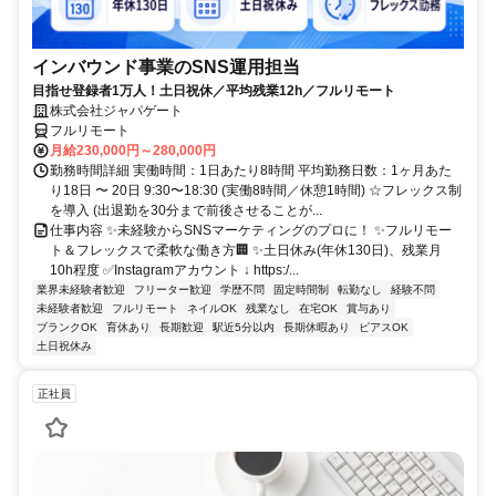
インバウンド事業のSNS運用担当
目指せ登録者1万人！土日祝休／平均残業12h／フルリモート
株式会社ジャパゲート
フルリモート
月給230,000円～280,000円
勤務時間詳細 実働時間：1日あたり8時間 平均勤務日数：1ヶ月あた
り18日 〜 20日 9:30〜18:30 (実働8時間／休憩1時間) ☆フレックス制
を導入 (出退勤を30分まで前後させることが...
仕事内容 ✨未経験からSNSマーケティングのプロに！ ✨フルリモー
ト＆フレックスで柔軟な働き方🏢 ✨土日休み(年休130日)、残業月
10h程度 ✅Instagramアカウント ↓ https:/...
業界未経験者歓迎
フリーター歓迎
学歴不問
固定時間制
転勤なし
経験不問
未経験者歓迎
フルリモート
ネイルOK
残業なし
在宅OK
賞与あり
ブランクOK
育休あり
長期歓迎
駅近5分以内
長期休暇あり
ピアスOK
土日祝休み
正社員