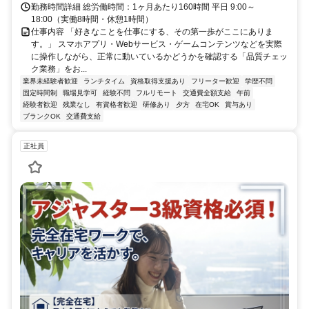
勤務時間詳細 総労働時間：1ヶ月あたり160時間 平日 9:00～
18:00（実働8時間・休憩1時間）
仕事内容 「好きなことを仕事にする、その第一歩がここにありま
す。」 スマホアプリ・Webサービス・ゲームコンテンツなどを実際
に操作しながら、正常に動いているかどうかを確認する「品質チェッ
ク業務」をお...
業界未経験者歓迎
ランチタイム
資格取得支援あり
フリーター歓迎
学歴不問
固定時間制
職場見学可
経験不問
フルリモート
交通費全額支給
午前
経験者歓迎
残業なし
有資格者歓迎
研修あり
夕方
在宅OK
賞与あり
ブランクOK
交通費支給
正社員