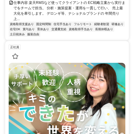
仕事内容 楽天RMSなど使ってクライアントの EC戦略立案から実行ま
でをチームで担当。 分析・施策提案・運用を一貫して行い、 売上最
大化を牽引します。 デロンギ等、ナショナルブランドの 年間売り
上...
資格取得支援あり
固定時間制
住宅手当あり
フルリモート
経験者歓迎
研修あり
在宅OK
賞与あり
育休あり
交通費支給
資格取得手当あり
長期休暇あり
土日祝休み
服装自由
正社員