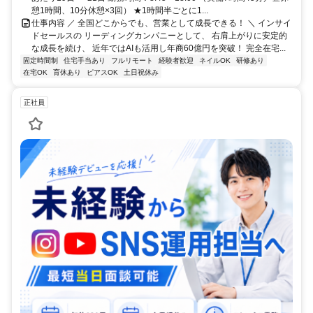
憩1時間、10分休憩×3回） ★1時間半ごとに1...
仕事内容 ／ 全国どこからでも、営業として成長できる！ ＼ インサイ
ドセールスの リーディングカンパニーとして、 右肩上がりに安定的
な成長を続け、 近年ではAIも活用し年商60億円を突破！ 完全在宅...
固定時間制
住宅手当あり
フルリモート
経験者歓迎
ネイルOK
研修あり
在宅OK
育休あり
ピアスOK
土日祝休み
正社員