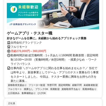
ゲームアプリ・テスター職
好きなゲームを仕事に。未経験から始めるアプリチェック業務
合同会社グランドリンク
フルリモート
月給270,000円～360,000円
勤務時間詳細 総労働時間：1ヶ月あたり160時間 勤務形態：固定時間
制 10:00〜19:00 （実働8時間／休憩1時間） ・残業少なめ ・ワーク
ライフバランス
仕事内容 ＼ゲームやアプリに関わる仕事を始めませんか？／ 当社で
は昨年より、新規事業としてゲーム・アプリのテスト業務を行う事業
をスタートしました。 今回は、テスター業務に興味をお持ちの方を
新たに募集...
資格取得支援あり
フリーター歓迎
学歴不問
固定時間制
経験不問
未経験者歓迎
フルリモート
残業なし
ブランクOK
長期歓迎
資格取得手当あり
長期休暇あり
土日祝休み
食事補助あり
ひげOK
正社員