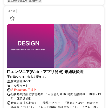
資格取得手当あり
土日祝休み
正社員
ITエンジニア(Web・アプリ開発)|未経験歓迎
手に職をつけ、未来を変える。
株式会社Tbook
フルリモート
月給250,000円以上
勤務時間詳細 総労働時間：1ヶ月あたり160時間 勤務時間：10時〜19
時（休憩1時間）
仕事内容 未経験から、IT業界デビュー。 「将来のために、何かスキ
ルを身につけたい」 「もっと自由な働き方をしたい」 「でも、自分