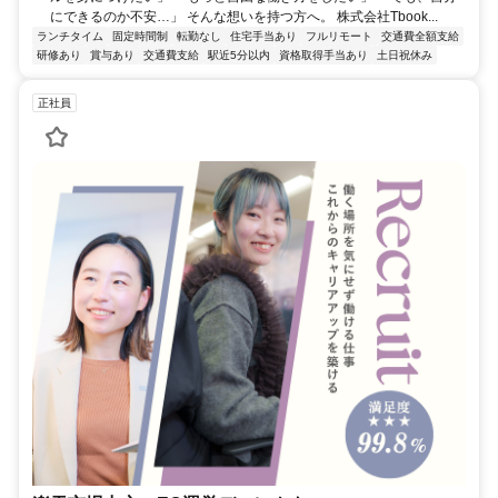
にできるのか不安…」 そんな想いを持つ方へ。 株式会社Tbook...
ランチタイム
固定時間制
転勤なし
住宅手当あり
フルリモート
交通費全額支給
研修あり
賞与あり
交通費支給
駅近5分以内
資格取得手当あり
土日祝休み
正社員