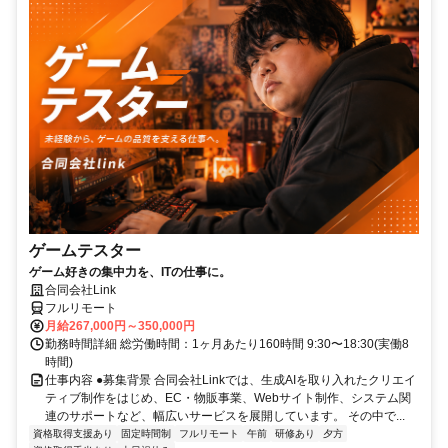
ゲームテスター
ゲーム好きの集中力を、ITの仕事に。
合同会社Link
フルリモート
月給267,000円～350,000円
勤務時間詳細 総労働時間：1ヶ月あたり160時間 9:30〜18:30(実働8
時間)
仕事内容 ●募集背景 合同会社Linkでは、生成AIを取り入れたクリエイ
ティブ制作をはじめ、EC・物販事業、Webサイト制作、システム関
連のサポートなど、幅広いサービスを展開しています。 その中で...
資格取得支援あり
固定時間制
フルリモート
午前
研修あり
夕方