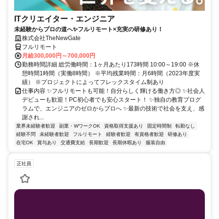
ITクリエイター・エンジニア
未経験からプロの道へ✨フルリモート×充実の研修あり！
株式会社TheNewGate
フルリモート
月給300,000円～700,000円
勤務時間詳細 総労働時間：1ヶ月あたり173時間 10:00～19:00 ※休
憩時間1時間（実働8時間） ※平均残業時間：月6時間（2023年度実
績） ※プロジェクトによってフレックスタイム制あり
仕事内容 ✨フルリモートも可能！自分らしく輝ける働き方◎ ✨社会人
デビューも歓迎！PC初心者でも安心スタート！ ✨独自の教育プログ
ラムで、エンジニアのゼロからプロへ ✨最新の技術で社会を支え、感
謝され...
業界未経験者歓迎
副業・WワークOK
資格取得支援あり
固定時間制
転勤なし
経験不問
未経験者歓迎
フルリモート
経験者歓迎
有資格者歓迎
研修あり
在宅OK
賞与あり
交通費支給
長期歓迎
長期休暇あり
服装自由
正社員