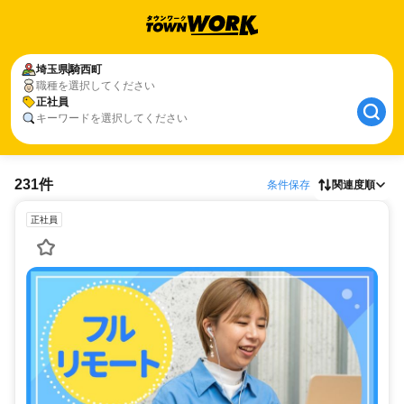
埼玉県
騎西町
職種を選択してください
正社員
キーワードを選択してください
231件
条件保存
関連度順
正社員