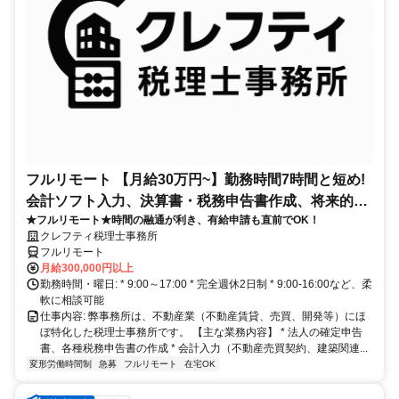
フルリモート 【月給30万円~】勤務時間7時間と短め!
会計ソフト入力、決算書・税務申告書作成、将来的に
★フルリモート★時間の融通が利き、有給申請も直前でOK！
決算説明も
クレフティ税理士事務所
フルリモート
月給300,000円以上
勤務時間・曜日: * 9:00～17:00 * 完全週休2日制 * 9:00-16:00など、柔
軟に相談可能
仕事内容: 弊事務所は、不動産業（不動産賃貸、売買、開発等）にほ
ぼ特化した税理士事務所です。 【主な業務内容】 * 法人の確定申告
書、各種税務申告書の作成 * 会計入力（不動産売買契約、建築関連...
変形労働時間制
急募
フルリモート
在宅OK