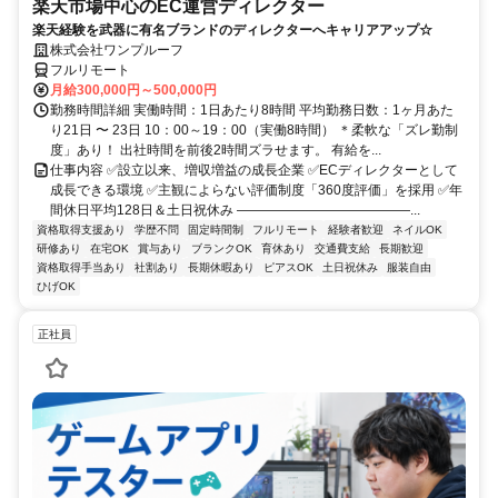
楽天市場中心のEC運営ディレクター
楽天経験を武器に有名ブランドのディレクターへキャリアアップ☆
株式会社ワンプルーフ
フルリモート
月給300,000円～500,000円
勤務時間詳細 実働時間：1日あたり8時間 平均勤務日数：1ヶ月あた
り21日 〜 23日 10：00～19：00（実働8時間） ＊柔軟な「ズレ勤制
度」あり！ 出社時間を前後2時間ズラせます。 有給を...
仕事内容 ✅設立以来、増収増益の成長企業 ✅ECディレクターとして
成長できる環境 ✅主観によらない評価制度「360度評価」を採用 ✅年
間休日平均128日＆土日祝休み ―――――――――――――...
資格取得支援あり
学歴不問
固定時間制
フルリモート
経験者歓迎
ネイルOK
研修あり
在宅OK
賞与あり
ブランクOK
育休あり
交通費支給
長期歓迎
資格取得手当あり
社割あり
長期休暇あり
ピアスOK
土日祝休み
服装自由
ひげOK
正社員