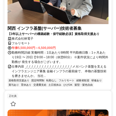
関西 インフラ基盤(サーバー)技術者募集
【3年以上サーバーの構築経験・保守経験必須】資格取得支援あり
株式会社林電子
フルリモート
年俸5,500,000円～6,500,000円
勤務時間詳細 実働時間：1日あたり8時間 平均勤務日数：1ヶ月あた
り19日 〜 20日 ⏰9:00～18:00（休憩60分） ※案件状況により時間外
勤務が 発生する場合がございます。
仕事内容 _/_/_/_/_/_/_/_/_/_/_/_/_/_/_/_/_/_/ メガバンク基盤を支える
インフラエンジニア募集 金融インフラの最前線で、 本物の基盤技術
を磨きませんか。 当社...
資格取得支援あり
固定時間制
転勤なし
フルリモート
経験者歓迎
研修あり
賞与あり
育休あり
交通費支給
土日祝休み
ひげOK
髪型・髪色自由
正社員