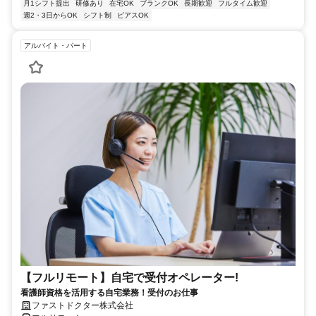
月1シフト提出
研修あり
在宅OK
ブランクOK
長期歓迎
フルタイム歓迎
週2・3日からOK
シフト制
ピアスOK
アルバイト・パート
【フルリモート】自宅で受付オペレーター!
看護師資格を活用する自宅業務！受付のお仕事
ファストドクター株式会社