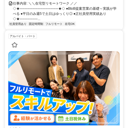
仕事内容: ＼＼在宅型リモートワーク ／／
◇★───────────────★◇ ●BtoB提案営業の基礎～実践が学
べる ●平日のみ週5で土日はゆっくり◎ ●正社員登用実績あり
◇★───────...
社員登用あり
固定時間制
フルリモート
在宅OK
アルバイト・パート