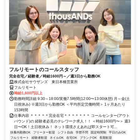
フルリモートのコールスタッフ
完全在宅／経験者／時給1600円～／週3日から勤務OK
株式会社サウザンズ 東日本橋営業所
フルリモート
時給1,600円以上
勤務時間詳細 9:30～18:00/実働7.5時間(12:00〜13:00休憩) 月～金(土
日祝休み) ※週3日から勤務OK ＜平均所定労働時間＞ 1ヶ月あたり
153時間
仕事内容 ＊＊＊＊＊完全在宅＊＊＊＊＊＊＊ コールセンター(アウト
バウンド)の 経験者必見のテレワーク求人！！ ＜時給1600円〜＞ 週3
日〜OK！土日祝休み！ ネット環境さえあれば即スタート可...
扶養内勤務OK
フリーター歓迎
シフト自由
学歴不問
固定時間制
平日のみOK
フルリモート
経験者歓迎
ネイルOK
在宅OK
ブランクOK
長期歓迎