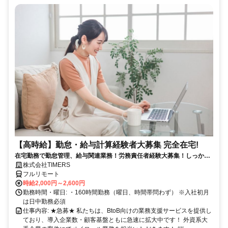
【高時給】勤怠・給与計算経験者大募集 完全在宅!
在宅勤務で勤怠管理、給与関連業務！労務責任者経験大募集！しっかり
稼ぎたい方、注目！
株式会社TIMERS
フルリモート
時給2,000円～2,600円
勤務時間・曜日: ・160時間勤務（曜日、時間帯問わず） ※入社初月
は日中勤務必須
仕事内容: ★急募★ 私たちは、BtoB向けの業務支援サービスを提供し
ており、導入企業数・顧客基盤ともに急速に拡大中です！ 外資系大