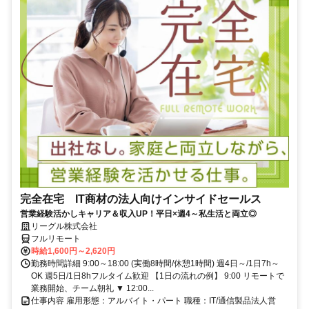
完全在宅 IT商材の法人向けインサイドセールス
営業経験活かしキャリア＆収入UP！平日×週4～私生活と両立◎
リーグル株式会社
フルリモート
時給1,600円～2,620円
勤務時間詳細 9:00～18:00 (実働8時間/休憩1時間) 週4日～/1日7h～
OK 週5日/1日8hフルタイム歓迎 【1日の流れの例】 9:00 リモートで
業務開始、チーム朝礼 ▼ 12:00...
仕事内容 雇用形態：アルバイト・パート 職種：IT/通信製品法人営