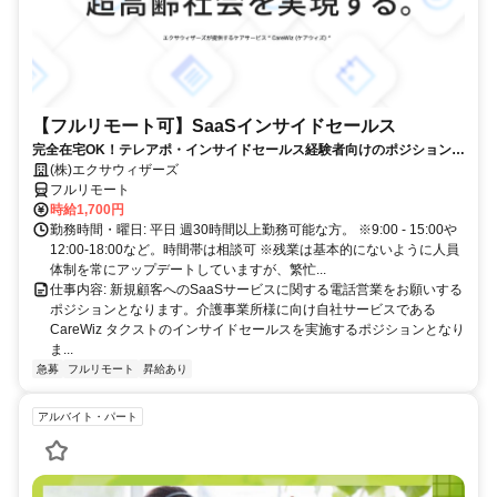
【フルリモート可】SaaSインサイドセールス
完全在宅OK！テレアポ・インサイドセールス経験者向けのポジションで
す！
(株)エクサウィザーズ
フルリモート
時給1,700円
勤務時間・曜日: 平日 週30時間以上勤務可能な方。 ※9:00 - 15:00や
12:00-18:00など。時間帯は相談可 ※残業は基本的にないように人員
体制を常にアップデートしていますが、繁忙...
仕事内容: 新規顧客へのSaaSサービスに関する電話営業をお願いする
ポジションとなります。介護事業所様に向け自社サービスである
CareWiz タクストのインサイドセールスを実施するポジションとなり
ま...
急募
フルリモート
昇給あり
アルバイト・パート