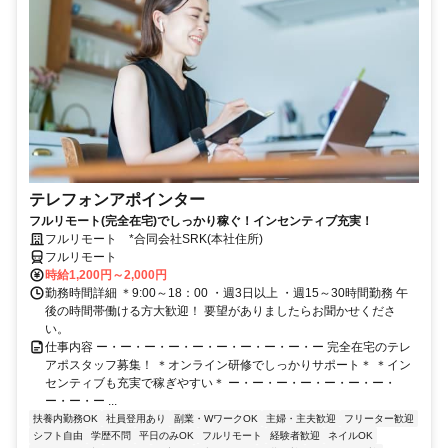
テレフォンアポインター
フルリモート(完全在宅)でしっかり稼ぐ！インセンティブ充実！
フルリモート *合同会社SRK(本社住所)
フルリモート
時給1,200円～2,000円
勤務時間詳細 ＊9:00～18：00 ・週3日以上 ・週15～30時間勤務 午
後の時間帯働ける方大歓迎！ 要望がありましたらお聞かせくださ
い。
仕事内容 ー・ー・ー・ー・ー・ー・ー・ー・ー・ー 完全在宅のテレ
アポスタッフ募集！ ＊オンライン研修でしっかりサポート＊ ＊イン
センティブも充実で稼ぎやすい＊ ー・ー・ー・ー・ー・ー・ー・
ー・ー・ー ...
扶養内勤務OK
社員登用あり
副業・WワークOK
主婦・主夫歓迎
フリーター歓迎
シフト自由
学歴不問
平日のみOK
フルリモート
経験者歓迎
ネイルOK