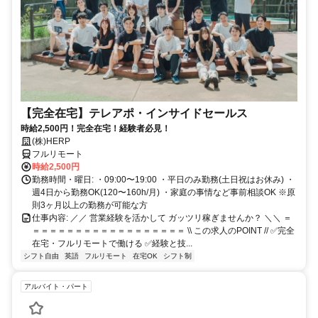
【完全在宅】テレアポ・インサイドセールス
時給2,500円！完全在宅！経験者必見！
(株)HERP
フルリモート
時給2,500円
勤務時間・曜日: ・09:00〜19:00 ・平日のみ勤務(土日祝はお休み) ・
週4日から勤務OK(120〜160h/月) ・家庭の事情など事前相談OK ※原
則3ヶ月以上の勤務が可能な方
仕事内容: ／／ 営業経験を活かして ガッツリ稼ぎませんか？ ＼＼ ＝
＝＝＝＝＝＝＝＝＝＝＝＝＝＝＝＝＝＝ \\ この求人のPOINT // ✅完全
在宅・フルリモートで働ける ✅経験と技...
シフト自由
英語
フルリモート
在宅OK
シフト制
アルバイト・パート