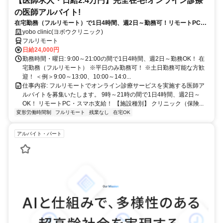
【医師求人・日給2.4万円】完全在宅!オンライン診療
の医師アルバイト!
在宅勤務（フルリモート）で1日4時間、週2日～勤務可！リモートPC・
スマホ支給！
yobo clinic(ヨボウクリニック)
フルリモート
日給24,000円
勤務時間・曜日: 9:00～21:00の間で1日4時間、週2日～勤務OK！ 在
宅勤務（フルリモート） ※平日のみ勤務可！ ※土日勤務可能な方歓
迎！ ＜例＞9:00～13:00、10:00～14:0...
仕事内容: フルリモートでオンライン診療サービスを実施する医師ア
ルバイトを募集いたします。 9時～21時の間で1日4時間、週2日～
OK！ リモートPC・スマホ支給！ 【施設種別】 クリニック（保険...
変形労働時間制
フルリモート
残業なし
在宅OK
アルバイト・パート