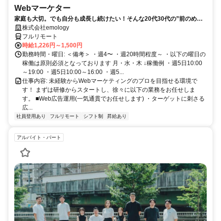
Webマーケター
家庭も大切。でも自分も成長し続けたい！そんな20代30代の”前のめ
り”なママさんたちがフルリモートで活躍中♪
株式会社emology
フルリモート
時給1,226円～1,500円
勤務時間・曜日: ＜備考＞ ・週4〜 ・週20時間程度～ ・以下の曜日の
稼働は原則必須となっております 月・水・木 ↓稼働例 ・週5日10:00
～19:00 ・週5日10:00～16:00 ・週5...
仕事内容: 未経験からWebマーケティングのプロを目指せる環境で
す！ まずは研修からスタートし、徐々に以下の業務をお任せしま
す。 ■Web広告運用(一気通貫でお任せします) ・ターゲットに刺さる
広...
社員登用あり
フルリモート
シフト制
昇給あり
アルバイト・パート