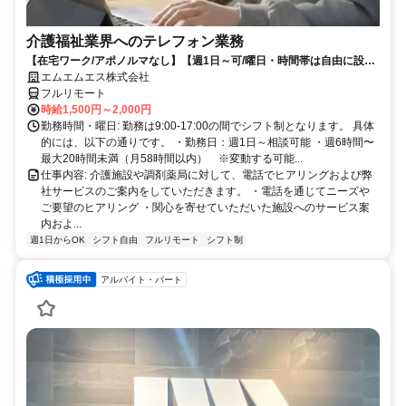
介護福祉業界へのテレフォン業務
【在宅ワーク/アポノルマなし】【週1日～可/曜日・時間帯は自由に設定
可】介護福祉業界へのテレフォン業務（主にヒアリング、商品案内）
エムエムエス株式会社
フルリモート
時給1,500円～2,000円
勤務時間・曜日: 勤務は9:00-17:00の間でシフト制となります。 具体
的には、以下の通りです。 ・勤務日：週1日～相談可能 ・週6時間〜
最大20時間未満（月58時間以内） ※変動する可能...
仕事内容: 介護施設や調剤薬局に対して、電話でヒアリングおよび弊
社サービスのご案内をしていただきます。 ・電話を通じてニーズや
ご要望のヒアリング ・関心を寄せていただいた施設へのサービス案
内およ...
週1日からOK
シフト自由
フルリモート
シフト制
アルバイト・パート