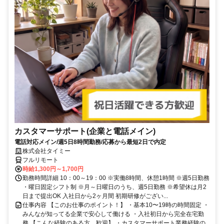
カスタマーサポート(企業と電話メイン)
電話対応メイン/週5日8時間勤務/応募から最短2日で内定
株式会社タイミー
フルリモート
時給1,300円～1,700円
勤務時間詳細 10：00～19：00 ※実働8時間、休憩1時間 ※週5日勤務
・曜日固定シフト制 ※月～日曜日のうち、週5日勤務 ※希望休は月2
日まで提出OK 入社日から2ヶ月間 初期研修がござい...
仕事内容 【このお仕事のポイント！】 ・基本10〜19時の時間固定 ・
みんなが知ってる企業で安心して働ける ・入社初日から完全在宅勤
務 【こんな経験のある方、歓迎】 ・カスタマーサポート業務経験の