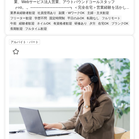
業、Webサービス法人営業、アウトバウンドコールスタッフ
┏○o。.。──────────────┓ ＜完全在宅＞営業経験を活かし...
業界未経験者歓迎
社員登用あり
副業・WワークOK
主婦・主夫歓迎
フリーター歓迎
学歴不問
固定時間制
平日のみOK
転勤なし
フルリモート
午前
経験者歓迎
ネイルOK
有資格者歓迎
研修あり
夕方
在宅OK
ブランクOK
長期歓迎
フルタイム歓迎
アルバイト・パート