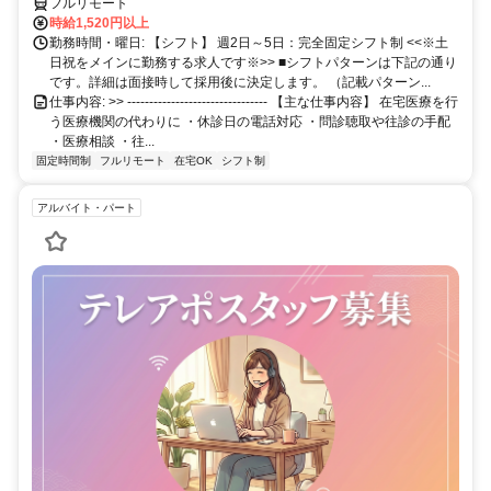
フルリモート
時給1,520円以上
勤務時間・曜日: 【シフト】 週2日～5日：完全固定シフト制 <<※土
日祝をメインに勤務する求人です※>> ■シフトパターンは下記の通り
です。詳細は面接時して採用後に決定します。 （記載パターン...
仕事内容: >> -------------------------------- 【主な仕事内容】 在宅医療を行
う医療機関の代わりに ・休診日の電話対応 ・問診聴取や往診の手配
・医療相談 ・往...
固定時間制
フルリモート
在宅OK
シフト制
アルバイト・パート