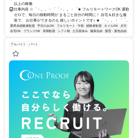
以上の稼働
仕事内容 ☆゜・。。・゜゜・。。・゜★ フルリモートワークOK 通勤
ゼロで、毎日の移動時間が まるごと自分の時間に！ 自宅＆好きな服
装で、 お仕事ができるのも 嬉しいポイントです♪ ★゜・。。・゜゜...
業界未経験者歓迎
平日のみOK
フルリモート
午前
経験者歓迎
ネイルOK
夕方
在宅OK
ブランクOK
長期歓迎
シフト制
土日祝休み
服装自由
髪型・髪色自由
アルバイト・パート