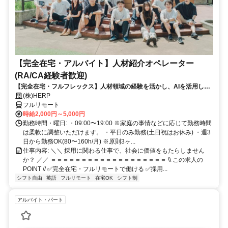
【完全在宅・アルバイト】人材紹介オペレーター
(RA/CA経験者歓迎)
【完全在宅・フルフレックス】人材領域の経験を活かし、AIを活用した
最先端の採用システムに携われる！
(株)HERP
フルリモート
時給2,000円～5,000円
勤務時間・曜日: ・09:00〜19:00 ※家庭の事情などに応じて勤務時間
は柔軟に調整いただけます。 ・平日のみ勤務(土日祝はお休み) ・週3
日から勤務OK(80〜160h/月) ※原則3ヶ...
仕事内容: ＼＼ 採用に関わる仕事で、社会に価値をもたらしません
か？ ／／ ＝＝＝＝＝＝＝＝＝＝＝＝＝＝＝＝＝＝＝ \\ この求人の
POINT // ✅完全在宅・フルリモートで働ける ✅採用...
シフト自由
英語
フルリモート
在宅OK
シフト制
アルバイト・パート