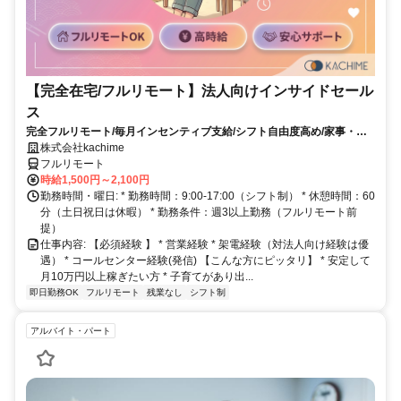
【完全在宅/フルリモート】法人向けインサイドセール
ス
完全フルリモート/毎月インセンティブ支給/シフト自由度高め/家事・育
児と両立しやすい/主婦（夫）活躍中
株式会社kachime
フルリモート
時給1,500円～2,100円
勤務時間・曜日: * 勤務時間：9:00-17:00（シフト制） * 休憩時間：60
分（土日祝日は休暇） * 勤務条件：週3以上勤務（フルリモート前
提）
仕事内容: 【必須経験 】 * 営業経験 * 架電経験（対法人向け経験は優
遇） * コールセンター経験(発信) 【こんな方にピッタリ】 * 安定して
月10万円以上稼ぎたい方 * 子育てがあり出...
即日勤務OK
フルリモート
残業なし
シフト制
アルバイト・パート