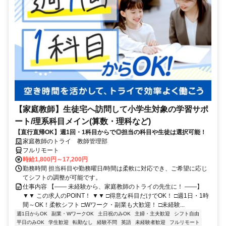
【家庭教師】生徒宅へ訪問して小学生対象の学習サポ
ート/理系科目メイン(算数・理科など)
【直行直帰OK】週1回・1科目からで◎担当の科目や生徒は選択可能！
家庭教師のトライ 教師管理部
フルリモート
時給1,800円～17,200円
勤務時間 担当科目や勤務曜日/時間は柔軟に対応でき、ご希望に応じ
てシフトの調整が可能です。
仕事内容 【―― 未経験から、家庭教師のトライの先生に！ ――】
▼▼ この求人のPOINT！ ▼▼ □得意な科目だけでOK！ □週1日・1時
間～OK！柔軟シフト □Wワーク・副業も大歓迎！ □未経験...
週1日からOK
副業・WワークOK
土日祝のみOK
主婦・主夫歓迎
シフト自由
平日のみOK
学生歓迎
転勤なし
経験不問
英語
未経験者歓迎
フルリモート