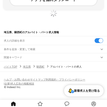
埼玉県、騎西町のアルバイト・パート求人情報
求人の詳細を表示
条件を追加・変更して検索
市区町村を追加・変更
関連キーワード
埼玉県 騎西町 内職
埼玉県 騎西町 リーチリフト作業
埼玉県 騎西町 高校生ok
埼玉県
駅を追加・変更
バイトTOP
埼玉県
騎西町
アルバイト・パートの求人
埼玉県 アルバイトパート
埼玉県 さいたま市 アルバイトパート
埼玉県
すべて
さいたま市
すべて
職種を追加・変更
JR武蔵野線
西区
北区
大宮区
見沼区
中央区
桜区
浦和区
南区
緑区
岩槻区
東所沢駅
新座駅
北朝霞駅
西浦和駅
武蔵浦和駅
南浦和駅
東浦和駅
東川口駅
南越谷駅
飲食・フードサービス
ヘルプ・お問い合わせ
サイトマップ
利用規約・プライバシーポリシー
川越市
熊谷市
川口市
行田市
秩父市
所沢市
飯能市
加須市
本庄市
東松山市
特徴を追加・変更
越谷レイクタウン駅
吉川駅
吉川美南駅
新三郷駅
三郷駅
飲食・フードサービス
すべて
[企業]求人広告の掲載相談
春日部市
狭山市
羽生市
鴻巣市
深谷市
上尾市
草加市
越谷市
蕨市
戸田市
入間市
ホールスタッフ
キッチンスタッフ
皿洗い・洗い場
精肉・鮮魚加工
給食調理
人気
JR八高線(八王子～高麗川)
朝霞市
志木市
和光市
新座市
桶川市
久喜市
北本市
八潮市
富士見市
三郷市
蓮田市
雇用形態を追加・変更
新着求人を受け取る
パン屋（ベーカリー）
フードカウンター販売員
バー（BAR）・バーテンダー
日払いOK
高校生歓迎
学生歓迎
深夜の仕事
髪型・髪色自由
ひげOK
ネイルOK
金子駅
東飯能駅
高麗川駅
坂戸市
幸手市
鶴ヶ島市
日高市
吉川市
ふじみ野市
白岡市
騎西町
北川辺町
飲食店補助（開店・閉店準備）
飲食店（店長・マネージャー）
ピアスOK
アルバイト・パート
履歴書不要
オープニングスタッフ
留学生・外国人活躍中
大利根町
北足立郡
入間郡
比企郡
秩父郡
児玉郡
大里郡
南埼玉郡
北葛飾郡
都道府県を変更
営業・販売
JR八高線(高麗川～高崎)
勤務期間
正社員
高麗川駅
毛呂駅
越生駅
明覚駅
小川町駅
竹沢駅
折原駅
寄居駅
用土駅
松久駅
児玉駅
営業・販売
すべて
短期
契約社員
単発・1日OK
長期
期間限定（春夏冬休み等）
丹荘駅