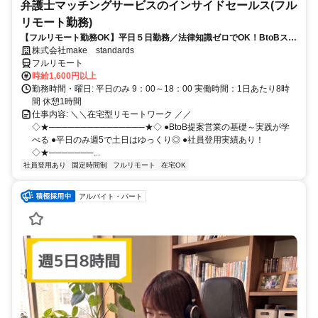
弁護士マッチングサービスのインサイドセールス(フル
リモート勤務)
【フルリモート勤務OK】平日５日勤務／法律知識ゼロでOK！BtoBスキ
ルが身につく営業職
株式会社make standards
フルリモート
時給1,600円以上
勤務時間・曜日: 平日のみ 9：00～18：00 実働時間：1日あたり8時
間 休憩1時間
仕事内容: ＼＼在宅型リモートワーク ／／
◇★───────────────★◇ ●BtoB提案営業の基礎～実践が学
べる ●平日のみ週5で土日はゆっくり◎ ●社員登用実績あり！
◇★───────...
社員登用あり
固定時間制
フルリモート
在宅OK
アルバイト・パート