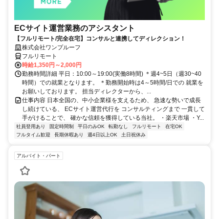
ECサイト運営業務のアシスタント
【フルリモート/完全在宅】コンサルと連携してディレクション！
株式会社ワンプルーフ
フルリモート
時給1,350円～2,000円
勤務時間詳細 平日：10:00～19:00(実働8時間) ＊週4~5日（週30~40
時間）での就業となります。 ＊勤務開始時は4～5時間/日での 就業を
お願いしております。 担当ディレクターから、...
仕事内容 日本全国の、中小企業様を支えるため、 急速な勢いで成長
し続けている、 ECサイト運営代行を コンサルティングまで 一貫して
手がけることで、 確かな信頼を獲得している当社。 ・楽天市場 ・Y...
社員登用あり
固定時間制
平日のみOK
転勤なし
フルリモート
在宅OK
フルタイム歓迎
長期休暇あり
週4日以上OK
土日祝休み
アルバイト・パート