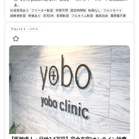
あ...
社員登用あり
フリーター歓迎
学歴不問
固定時間制
転勤なし
フルリモート
経験者歓迎
研修あり
在宅OK
長期歓迎
フルタイム歓迎
服装自由
履歴書不要
アルバイト・パート