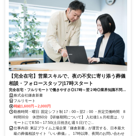
【完全在宅】営業スキルで、夜の不安に寄り添う葬儀
相談・フォロースタッフ|17時スタート
完全在宅・フルリモートで働きやすさ◎17時～翌２時◎業界知識不問・
基礎から学べる充実研修◎平日休みありの完全週休2日制で充実のワー
株式会社鎌倉新書
クライフバランス◎
フルリモート
時給1,600円～2,000円
勤務時間・曜日: 固定シフト制 17：00～翌2：00 ・所定労働時間 8
時間00分 休憩60分 【研修期間について】 入社後1ヵ月程度は、リ
モートにて8:50～17:50(土日祝含む週５日)でご...
仕事内容: 東証プライム上場企業「鎌倉新書」が運営する、日本最大
級の葬儀相談サイト『いい葬儀』。 17時以降、夜間のお問い合わせ