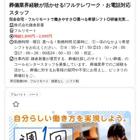
葬儀業界経験が活かせる!フルテレワーク・お電話対応
スタッフ
完全在宅・フルリモートで働きやすさ◎選べる希望シフト◎研修充実だ
から未経験でも安心！平日休みありの完全週休2日制で充実のワークラ
株式会社鎌倉新書
イフバランス！
フルリモート
時給1,800円～2,000円
勤務時間・曜日: 選べる！勤務時間 応募時に、①～④のなかより希望
シフトをお伝えください。 ①８：50～17：50 ②15：00～24：00
③17：00～26：00④24：00～33：00 ・所定...
仕事内容: 鎌倉新書が運営する、葬儀社探しのサイト「いい葬儀」の
コールセンタースタッフを募集しています。 葬儀業界でのご経験を
活かし 、葬儀に対するお客様の疑問や不安にお答えし、ピッタリの
葬儀社をご...
即日勤務OK
フルリモート
残業なし
シフト制
アルバイト・パート