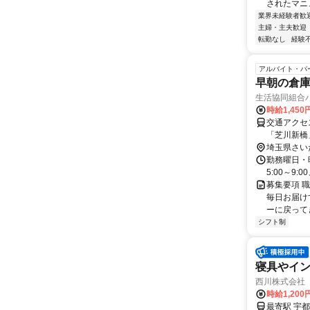
されたマニュ
業界未経験者歓
主婦・主夫歓迎
転勤なし
経験
アルバイト・パ
早朝の倉
生活協同組合
時給1,45
交通アクセ
「芝川新橋
埼玉県さい
勤務曜日・時
5:00～9:
募集要項 職
毎日お届け
ーに戻って
シフト制
寝具やイ
西川株式会社
時給1,20
最寄駅 宇都