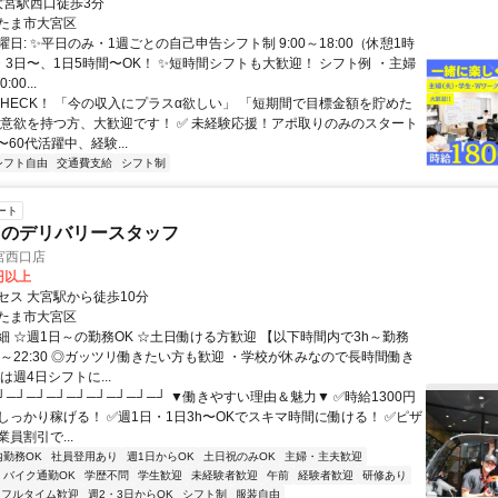
クセス: 大宮駅西口徒歩3分
たま市大宮区
日: ✨平日のみ・1週ごとの自己申告シフト制 9:00～18:00（休憩1時
・3日〜、1日5時間〜OK！ ✨短時間シフトも大歓迎！ シフト例 ・主婦
00...
 CHECK！ 「今の収入にプラスα欲しい」 「短期間で目標金額を貯めた
な意欲を持つ方、大歓迎です！ ✅ 未経験応援！アポ取りのみのスタート
0〜60代活躍中、経験...
シフト自由
交通費支給
シフト制
ート
トのデリバリースタッフ
宮西口店
0円以上
セス 大宮駅から徒歩10分
たま市大宮区
細 ☆週1日～の勤務OK ☆土日働ける方歓迎 【以下時間内で3h～勤務
:00～22:30 ◎ガッツリ働きたい方も歓迎 ・学校が休みなので長時間働き
は週4日シフトに...
┘─┘─┘─┘─┘─┘─┘─┘─┘ ▼働きやすい理由＆魅力▼ ✅時給1300円
しっかり稼げる！ ✅週1日・1日3h〜OKでスキマ時間に働ける！ ✅ピザ
員割引で...
内勤務OK
社員登用あり
週1日からOK
土日祝のみOK
主婦・主夫歓迎
バイク通勤OK
学歴不問
学生歓迎
未経験者歓迎
午前
経験者歓迎
研修あり
フルタイム歓迎
週2・3日からOK
シフト制
服装自由