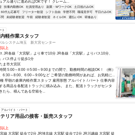
アル通りに進めればOKです！ クレーム...
迎
扶養内勤務OK
社員登用あり
副業・WワークOK
土日祝のみOK
60代も応募可
フリーター歓迎
シフト自由
学歴不問
職場見学可
平日のみOK
不問
未経験者歓迎
午前
経験者歓迎
ネイルOK
週払いOK
研修あり
ート
庫内軽作業スタッフ
パルシステム埼玉 新大宮センター
0円以上
ス JR各線「大宮駅」より車で10分 JR各線「大宮駅」よりバス10分、
」バス停より徒歩1分
たま市大宮区
間 5:00～8:00 ※5:00～9:00までの間で、勤務時間の相談OK！ （例）
00、6:30～8:00、6:00～9:00など ご希望の勤務時間があれば、お気軽に...
種 早朝の倉庫内軽作業スタッフ 雇用形態 アルバイト / パート 仕事内容
する商品を各配送トラックに積み込み。 また、配送トラックがセンタ
きたら、積んである空箱を...
アルバイト・パート
ンテリア用品の接客・販売スタッフ
0円以上
宮線 大宮駅 徒歩で2分 JR埼京線 大宮駅 徒歩で2分 JR川越線 大宮駅 徒