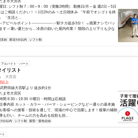
(50代女性)
たま市大宮区
日: シフト制 7：00～9：00（実働2時間） 勤務日/月～金 週2日～5日
日はご相談ください！ ✨1日2hのみ ✨土日祝休み 「午前でオシゴトを終
 「生活と...
---アピールポイント----------------- ✅️駅チカ徒歩3分！ →残業ナシでパッ
ます ✅暑い夏だから…冷房の効いた屋内作業！ 階段の上り下りも少な
.
費支給
駅近5分以内
シフト制
アルバイト・パート
タイリスト
ュ 大宮店
0円以上
東武野田線大宮駅より 徒歩約1分
たま市大宮区
間 8:30～19:30 ※曜日・時間は応相談
● 仕事内容 カット・カラー・パーマ・シェービングなど一通りの基本施
お客様への接客・技術を通して、現場の中心で活躍します！後輩の補助
導も行い、チームの力を高める役割も担...
近5分以内
シフト制
髪型・髪色自由
ート