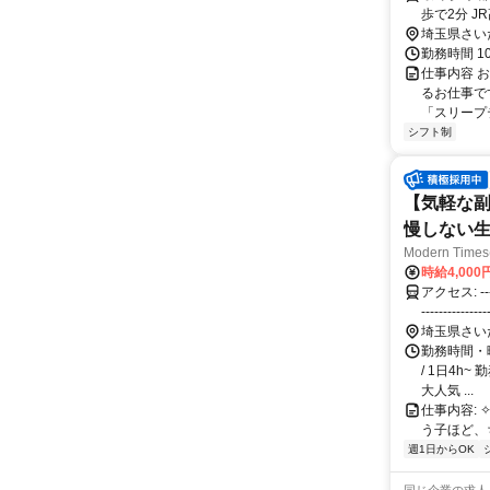
歩で2分 JR
JR「大宮
埼玉県さい
勤務時間 1
仕事内容 
るお仕事です
「スリープテ
シフト制
【気軽な副
慢しない生
Modern Ti
時給4,00
アクセス: ------------------------------------- ●［各線］大宮駅（東口）から徒歩3分 --------
----------------------------- 
方面・ 横浜方面・群
埼玉県さい
宿ライン ・J
勤務時間・曜
新都市交通伊奈線 ・東武野田
/ 1日4h
尾・桶川・
大人気 ...
=========
仕事内容: ✧*◦.
う子ほど、
週1日からOK