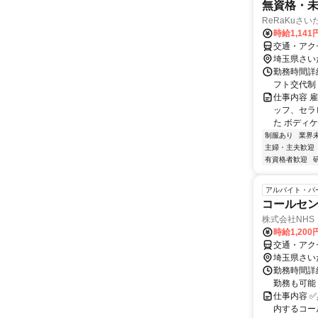
無資格・
ReRaKuさ
時給1,14
交通・アク
埼玉県さい
勤務時間詳細 
フト交代制
仕事内容 
ッフ、セラ
た ボディケ
制服あり
業界
主婦・主夫歓迎
有資格者歓迎
アルバイト・パ
コールセ
株式会社NHS
時給1,20
交通・アク
埼玉県さい
勤務時間詳細
勤務も可能
仕事内容 
内するコー