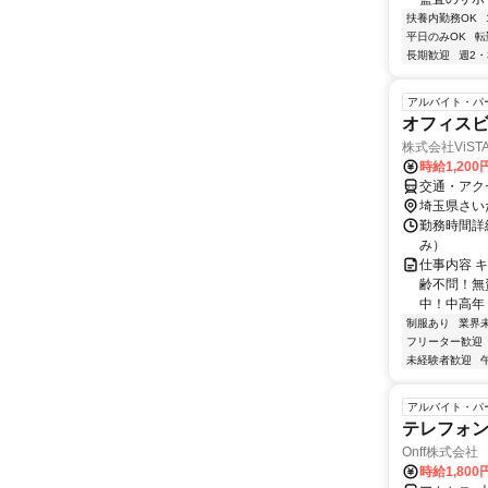
扶養内勤務OK
平日のみOK
転
長期歓迎
週2・
アルバイト・パ
オフィス
株式会社ViS
時給1,20
交通・アク
埼玉県さい
勤務時間詳細
み）
仕事内容 
齢不問！無
中！中高年・
制服あり
業界
フリーター歓迎
未経験者歓迎
アルバイト・パ
テレフォン
Onff株式会社
時給1,800