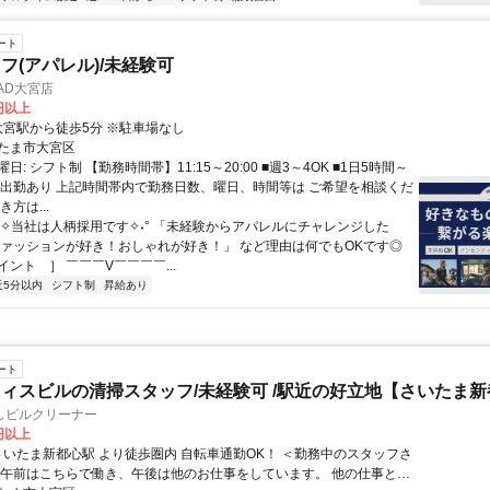
ート
フ(アパレル)/未経験可
HEAD大宮店
0円以上
クセス: 大宮駅から徒歩5分 ※駐車場なし
たま市大宮区
日: シフト制 【勤務時間帯】11:15～20:00 ■週3～4OK ■1日5時間～
日祝出勤あり 上記時間帯内で勤務日数、曜日、時間等は ご希望を相談くだ
方は...
°˖✧当社は人柄採用です✧˖° 「未経験からアパレルにチャレンジした
ファッションが好き！おしゃれが好き！」 など理由は何でもOKです◎
ント ］ ￣￣￣V￣￣￣￣...
近5分以内
シフト制
昇給あり
ート
ィスビルの清掃スタッフ/未経験可 /駅近の好立地【さいたま
しビルクリーナー
0円以上
・午前はこちらで働き、午後は他のお仕事をしています。 他の仕事と両