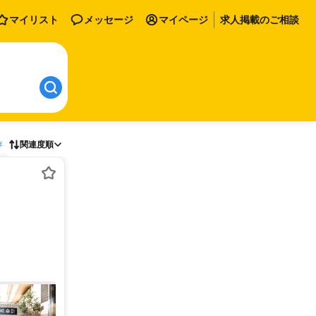
マイリスト
メッセージ
マイページ
求人掲載のご相談
存
関連度順