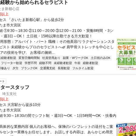
未経験から始められるセラピスト
いたま新都心店
1円以上
セス 「さいたま新都心駅」から徒歩2分
たま市大宮区
①9:30～18:30 ②11:00～20:00 ③12:00～21:00 ・実働8時間 ・3シ
 ・週3日～OK！ 土日祝・15時以降出勤できる方大歓迎！
雇用形態：アルバイト・パート 職種：その他美容/リラクゼーションスタ
ピスト 未経験からプロのセラピストへ🌿 肩甲骨ストレッチを中心とし
アの技術を学び、 お客様の施術...
未経験者歓迎
変形労働時間制
社員登用あり
副業・WワークOK
土日祝のみOK
フリーター歓迎
学歴不問
経験不問
未経験者歓迎
午前
経験者歓迎
研修あり
夕方
ブランクOK
交通費支給
長期歓迎
フルタイム歓迎
ート
ンタースタッフ
 埼玉支社
0円以上
セス 大宮駅から徒歩10分
たま市大宮区
 9:30～18:30の間でシフト制 ・週3日〜OK ・1日5時間〜OK ・扶養内
✅具体的な業務内容 個人のお客様へ、保険のパンフレットの送付をご案
ルセンター業務をお任せします。 お話しする内容は、あらかじめ用意