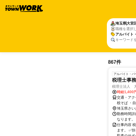
埼玉県
大宮
職種を選択
アルバイト
キーワード
867件
アルバイト・パ
税理士事
税理士法人 
時給1,400
交通・アク
校そば ・
埼玉県さい
勤務時間詳細 
なります。
仕事内容 
ます。 ✅
監査のサポー