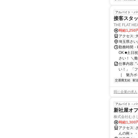
アルバイト・パ
接客スタッ
THE FLAT 
時給1,25
ア
埼玉県さい
勤務時間・曜
OK ■土
さい！ ＼働き
仕事内容: 
い！」 「
［ 魅力ポイ
交通費支給
駅
同じ企業の求人
アルバイト・パ
新社屋オフ
株式会社むさ
時給1,30
アクセス: さいたま新都心駅 より徒歩圏内 自転車通勤OK！ ＜勤務中のスタッフさ
んの例＞ 