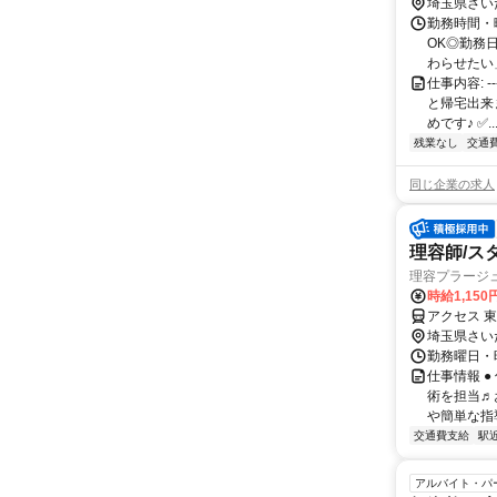
立するAさん
埼玉県さい
勤務時間・曜
OK◎勤務
わらせたい」
仕事内容: -
と帰宅出来
めです♪ ✅..
残業なし
交通
同じ企業の求人
理容師/ス
理容プラージ
時給1,15
アクセス 
埼玉県さい
勤務曜日・時
仕事情報 
術を担当♬
や簡単な指
交通費支給
駅
アルバイト・パ