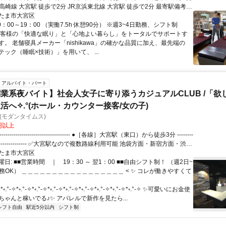
高崎線 大宮駅 徒歩で2分 JR京浜東北線 大宮駅 徒歩で2分 最寄駅備考
」徒歩2分
たま市大宮区
0：00～19：00 （実働7.5h 休憩90分） ※週3~4日勤務、シフト制
お客様の「快適な眠り」と「心地よい暮らし」をトータルでサポートす
。 老舗寝具メーカー「nishikawa」の確かな品質に加え、最先端の
ック（睡眠×技術）」を用いて、 ...
アルバイト・パート
業系夜バイト】社会人女子に寄り添うカジュアルCLUB /「欲
活へ✧.°(ホール・カウンター接客/女の子)
mes(モダンタイムス)
0円以上
✅大宮駅なので複数路線利用可能 池袋方面・新宿方面・渋谷
馬方面も直通電車あり！ 〈在来線〉 ・JR埼京線 ・JR湘南新
たま市大宮区
R京浜東北線 ・JR東北本線 ・JR川越線 ・JR高崎線 〈私鉄〉 ・埼玉
日: ■■営業時間 ｜ 19：30 ～ 翌1：00 ■■自由シフト制！ （週2日~
線 ◎浦和・川口・蕨・赤羽・日暮里・上野 戸田・上
~ 勤務OK） ＿＿＿＿＿＿＿＿＿＿＿＿＿＿＿＿＿ < ✨ コレが働きやすくて
鴻巣・熊谷・籠原 深谷から乗り換えナシ♪
========================
°-✧*◦.°-✧*◦.°-✧*◦.°-✧*◦.°-✧*◦.°-✧*◦.°-✧*◦.°-✧*◦.°-✧ ✨可愛いにお金使
ちゃんと稼いでる♪✨ アパレルで新作を見たら...
シフト自由
駅近5分以内
シフト制