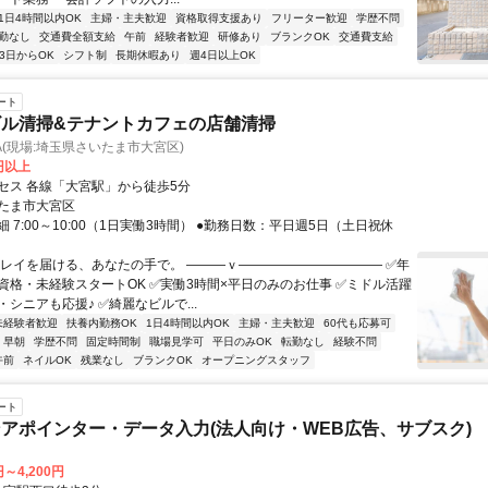
1日4時間以内OK
主婦・主夫歓迎
資格取得支援あり
フリーター歓迎
学歴不問
勤なし
交通費全額支給
午前
経験者歓迎
研修あり
ブランクOK
交通費支給
3日からOK
シフト制
長期休暇あり
週4日以上OK
ート
ビル清掃&テナントカフェの店舗清掃
TA(現場:埼玉県さいたま市大宮区)
0円以上
セス 各線「大宮駅」から徒歩5分
たま市大宮区
 7:00～10:00（1日実働3時間） ●勤務日数：平日週5日（土日祝休
キレイを届ける、あなたの手で。 ―――ｖ――――――――――― ✅年
資格・未経験スタートOK ✅実働3時間×平日のみのお仕事 ✅ミドル活躍
シニアも応援♪ ✅綺麗なビルで...
未経験者歓迎
扶養内勤務OK
1日4時間以内OK
主婦・主夫歓迎
60代も応募可
早朝
学歴不問
固定時間制
職場見学可
平日のみOK
転勤なし
経験不問
午前
ネイルOK
残業なし
ブランクOK
オープニングスタッフ
ート
アポインター・データ入力(法人向け・WEB広告、サブスク)
円～4,200円