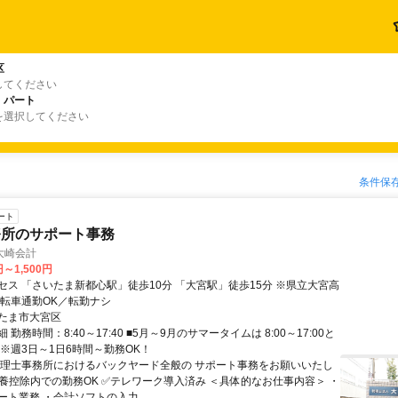
区
してください
・パート
を選択してください
条件保
ート
務所のサポート事務
大崎会計
円～1,500円
セス 「さいたま新都心駅」徒歩10分 「大宮駅」徒歩15分 ※県立大宮高
自転車通勤OK／転勤ナシ
たま市大宮区
勤務時間：8:40～17:40 ■5月～9月のサマータイムは 8:00～17:00と
 ※週3日～1日6時間～勤務OK！
税理士事務所におけるバックヤード全般の サポート事務をお願いいたし
扶養控除内での勤務OK ✅テレワーク導入済み ＜具体的なお仕事内容＞ ・
ト業務 ・会計ソフトの入力...