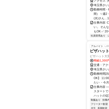
ア
埼玉県さい
勤務時間・曜
間） ✨週2
(夫)さん…10:
仕事内容:
い」 そん
もOK ✅ 2
社員登用あり
アルバイト・パ
ピザハッ
ピザハット大
時給1,30
交通・アク
埼玉県さい
勤務時間詳
OK】 11
たい ・今月
仕事内容 ─
スタートで
ハットの従業
制服あり
扶養
フリーター歓迎
夕方
長期歓迎