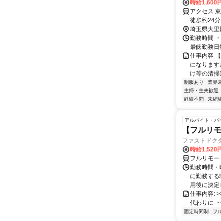
時給1,60
アクセス 
徒歩約24
埼玉県大里
勤務時間 ・
最低勤務日
仕事内容 
になります
け等の清掃業
制服あり
業界
主婦・主夫歓迎
経験不問
未経
アルバイト・パ
【フルリモ
ファストドク
時給1,52
フルリモー
勤務時間・
に勤務する
用後に決定し
仕事内容: >>
代わりに ・
固定時間制
フ