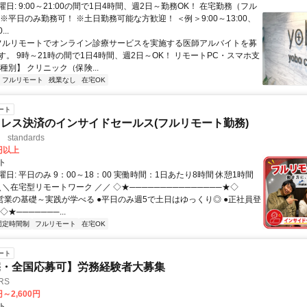
日: 9:00～21:00の間で1日4時間、週2日～勤務OK！ 在宅勤務（フル
※平日のみ勤務可！ ※土日勤務可能な方歓迎！ ＜例＞9:00～13:00、
...
 フルリモートでオンライン診療サービスを実施する医師アルバイトを募
す。 9時～21時の間で1日4時間、週2日～OK！ リモートPC・スマホ支
種別】 クリニック（保険...
フルリモート
残業なし
在宅OK
ート
レス決済のインサイドセールス(フルリモート勤務)
standards
0円以上
ト
日: 平日のみ 9：00～18：00 実働時間：1日あたり8時間 休憩1時間
＼＼在宅型リモートワーク ／／ ◇★───────────────★◇
提案営業の基礎～実践が学べる ●平日のみ週5で土日はゆっくり◎ ●正社員登
★───────...
固定時間制
フルリモート
在宅OK
ート
宅・全国応募可】労務経験者大募集
RS
円～2,600円
ト