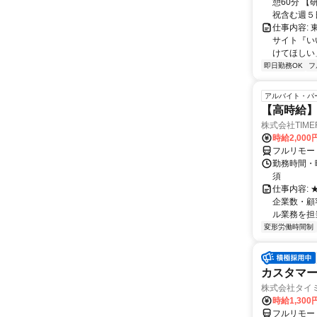
憩60分 【
祝含む週５日
仕事内容:
サイト『い
けてほしい
即日勤務OK
フ
アルバイト・パ
【高時給】
株式会社TIME
時給2,000
フルリモー
勤務時間・
須
仕事内容:
企業数・顧
ル業務を担当い
変形労働時間制
カスタマー
株式会社タイ
時給1,300
フルリモー