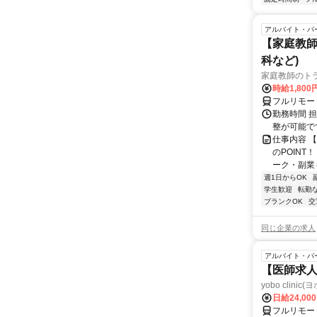
アルバイト・パ
【家庭教師
科など)
家庭教師のト
時給1,800
フルリモー
勤務時間 
整が可能で
仕事内容 
のPOINT
ーク・副業も
週1日からOK
学生歓迎
転勤
ブランクOK
交
同じ企業の求人
アルバイト・パ
【医師求人
yobo clini
日給24,00
フルリモー