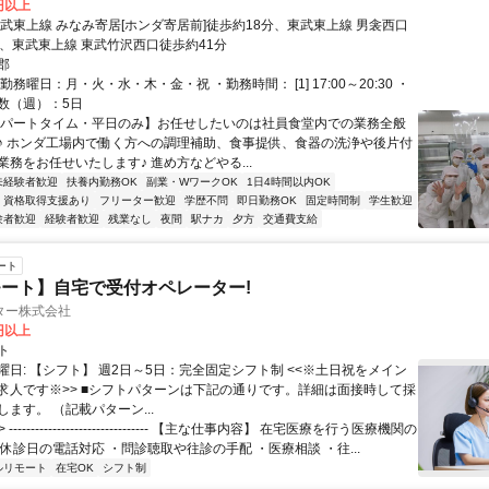
0円以上
東武東上線 みなみ寄居[ホンダ寄居前]徒歩約18分、東武東上線 男衾西口
分、東武東上線 東武竹沢西口徒歩約41分
郡
勤務曜日：月・火・水・木・金・祝 ・勤務時間： [1] 17:00～20:30 ・
数（週）：5日
【パートタイム・平日のみ】お任せしたいのは社員食堂内での業務全般
♪ ホンダ工場内で働く方への調理補助、食事提供、食器の洗浄や後片付
務をお任せいたします♪ 進め方などやる...
未経験者歓迎
扶養内勤務OK
副業・WワークOK
1日4時間以内OK
資格取得支援あり
フリーター歓迎
学歴不問
即日勤務OK
固定時間制
学生歓迎
験者歓迎
経験者歓迎
残業なし
夜間
駅ナカ
夕方
交通費支給
ート
ート】自宅で受付オペレーター!
ター株式会社
0円以上
ト
曜日: 【シフト】 週2日～5日：完全固定シフト制 <<※土日祝をメイン
求人です※>> ■シフトパターンは下記の通りです。詳細は面接時して採
ます。 （記載パターン...
 -------------------------------- 【主な仕事内容】 在宅医療を行う医療機関の
休診日の電話対応 ・問診聴取や往診の手配 ・医療相談 ・往...
ルリモート
在宅OK
シフト制