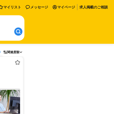
マイリスト
メッセージ
マイページ
求人掲載のご相談
存
関連度順