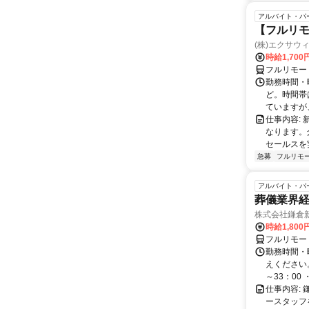
アルバイト・パ
【フルリモ
(株)エクサウ
時給1,700
フルリモー
勤務時間・曜日
ど。時間帯
ていますが、
仕事内容:
なります。
セールスを
急募
フルリモ
アルバイト・パ
葬儀業界経
株式会社鎌倉
時給1,800
フルリモー
勤務時間・
えください。 
～33：00 ・
仕事内容:
ースタッフ