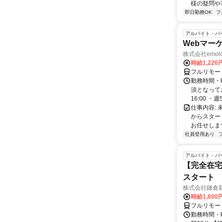
様の疑問や
即日勤務OK
フ
アルバイト・パ
Webマー
株式会社emolo
時給1,226
フルリモー
勤務時間・
須となってお
16:00 ・週5.
仕事内容:
からスター
お任せします
社員登用あり
アルバイト・パ
【完全在宅
スタート
株式会社鎌倉
時給1,600
フルリモー
勤務時間・曜