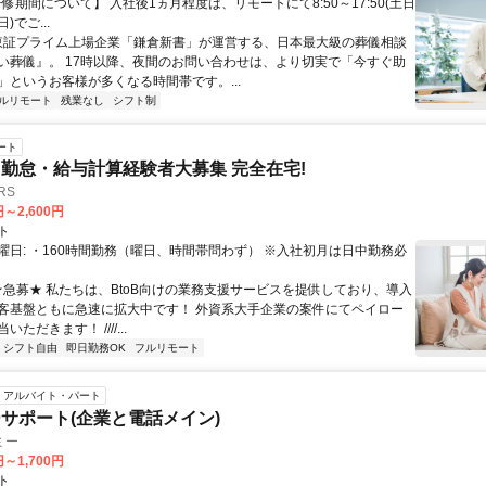
研修期間について】 入社後1ヵ月程度は、リモートにて8:50～17:50(土日
)でご...
 東証プライム上場企業「鎌倉新書」が運営する、日本最大級の葬儀相談
い葬儀』。 17時以降、夜間のお問い合わせは、より切実で「今すぐ助
」というお客様が多くなる時間帯です。...
ルリモート
残業なし
シフト制
ート
勤怠・給与計算経験者大募集 完全在宅!
RS
円～2,600円
ト
曜日: ・160時間勤務（曜日、時間帯問わず） ※入社初月は日中勤務必
 ★急募★ 私たちは、BtoB向けの業務支援サービスを提供しており、導入
客基盤ともに急速に拡大中です！ 外資系大手企業の案件にてペイロー
ただきます！ ////...
シフト自由
即日勤務OK
フルリモート
アルバイト・パート
サポート(企業と電話メイン)
ミー
円～1,700円
ト