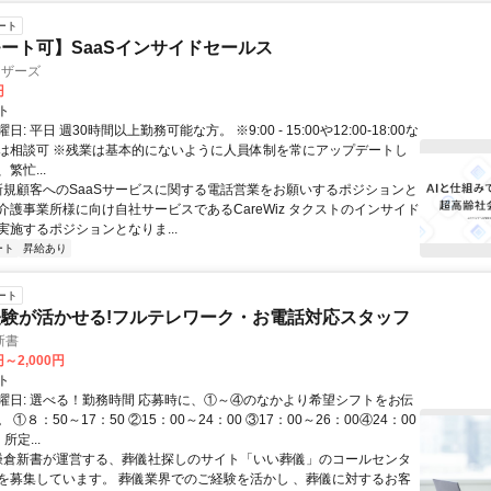
ート
ート可】SaaSインサイドセールス
ィザーズ
円
ト
: 平日 週30時間以上勤務可能な方。 ※9:00 - 15:00や12:00-18:00な
は相談可 ※残業は基本的にないように人員体制を常にアップデートし
繁忙...
 新規顧客へのSaaSサービスに関する電話営業をお願いするポジションと
介護事業所様に向け自社サービスであるCareWiz タクストのインサイド
実施するポジションとなりま...
ート
昇給あり
ート
験が活かせる!フルテレワーク・お電話対応スタッフ
新書
円～2,000円
ト
曜日: 選べる！勤務時間 応募時に、①～④のなかより希望シフトをお伝
①８：50～17：50 ②15：00～24：00 ③17：00～26：00④24：00
所定...
 鎌倉新書が運営する、葬儀社探しのサイト「いい葬儀」のコールセンタ
を募集しています。 葬儀業界でのご経験を活かし 、葬儀に対するお客