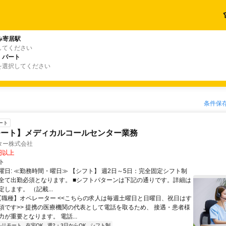
み寄居駅
してください
・パート
を選択してください
条件保
ート
モート】メディカルコールセンター業務
ター株式会社
0円以上
ト
曜日: ≪勤務時間・曜日≫ 【シフト】 週2日～5日：完全固定シフト制
全て出勤必須となります。ㅤ ■シフトパターンは下記の通りです。詳細は
します。 （記載...
 【職種】オペレーター <<こちらの求人は毎週土曜日と日曜日、祝日はす
須です>> 提携の医療機関の代表として電話を取るため、 接遇・患者様
が重要となります。 電話...
ルリモート
在宅OK
週2・3日からOK
シフト制