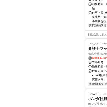
勤務時間・
須
仕事内容:
企業数・顧
ル業務を担当い
変形労働時間制
同じ企業の求人
アルバイト・パ
弁護士マッ
株式会社make 
時給1,60
フルリモー
勤務時間・曜
仕事内容: 
●BtoB
実績あり！ ◇
社員登用あり
アルバイト・パ
ホンダ社
ホンダ開発株式