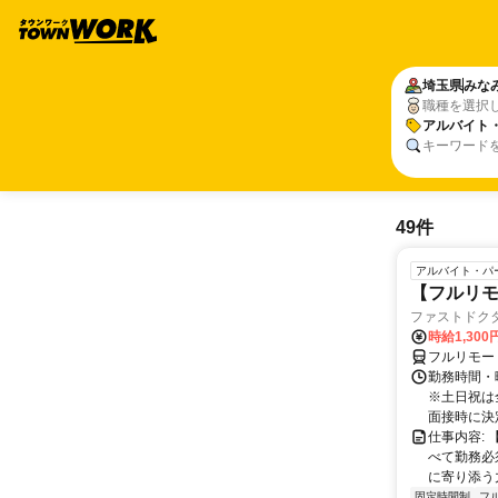
埼玉県
みな
職種を選択
アルバイト
キーワード
49件
アルバイト・パ
【フルリ
ファストドク
時給1,30
フルリモー
勤務時間・
※土日祝は
面接時に決定
仕事内容:
べて勤務必
に寄り添う力
固定時間制
フ