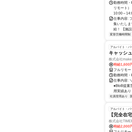
勤務時間・曜
リモート） 
10:00～14:0
仕事内容:
集いたしま
給！ 【施設
変形労働時間制
アルバイト・パ
キャッシュ
株式会社make 
時給1,60
フルリモー
勤務時間・曜
仕事内容: 
●BtoB
用実績あり ◇
社員登用あり
アルバイト・パ
【完全在
株式会社TIME
時給2,000
フルリモー