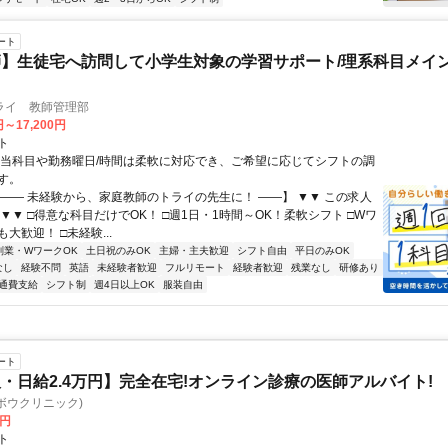
ート
】生徒宅へ訪問して小学生対象の学習サポート/理系科目メイン
ライ 教師管理部
円～17,200円
ト
担当科目や勤務曜日/時間は柔軟に対応でき、ご希望に応じてシフトの調
す。
【―― 未経験から、家庭教師のトライの先生に！ ――】 ▼▼ この求人
！ ▼▼ □得意な科目だけでOK！ □週1日・1時間～OK！柔軟シフト □Wワ
大歓迎！ □未経験...
副業・WワークOK
土日祝のみOK
主婦・主夫歓迎
シフト自由
平日のみOK
なし
経験不問
英語
未経験者歓迎
フルリモート
経験者歓迎
残業なし
研修あり
通費支給
シフト制
週4日以上OK
服装自由
ート
・日給2.4万円】完全在宅!オンライン診療の医師アルバイト!
c(ヨボウクリニック)
0円
ト