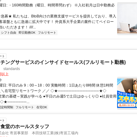
曜日: ・160時間勤務（曜日、時間帯問わず） ※入社初月は日中勤務必
 ★急募★ 私たちは、BtoB向けの業務支援サービスを提供しており、導入
客基盤ともに急速に拡大中です！ 外資系大手企業の案件にてペイロー
ただきます！ ////...
シフト自由
即日勤務OK
フルリモート
ート
チングサービスのインサイドセールス(フルリモート勤務)
standards
0円以上
ト
日: 平日のみ 9：00～18：00 実働時間：1日あたり8時間 休憩1時間
＼＼在宅型リモートワーク ／／ ◇★───────────────★◇
提案営業の基礎～実践が学べる ●平日のみ週5で土日はゆっくり◎ ●社員登用
★───────...
固定時間制
フルリモート
在宅OK
ート
員食堂のホールスタッフ
会社 寄居事業部 本田技研工業(株)寄居工場内