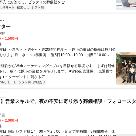
不安にお答えし、ピッタリの葬儀社をご...
ルリモート
残業なし
シフト制
ート
ケター
gy
円～1,500円
ト
曜日: ＜備考＞ ・週4〜 ・週20時間程度～ ・以下の曜日の稼働は原則必
ります 月・水・木 ↓稼働例 ・週5日10:00～19:00 ・週5日10:00～
..
 未経験からWebマーケティングのプロを目指せる環境です！ まずは研修
トし、徐々に以下の業務をお任せします。 ■Web広告運用(一気通貫で
) ・ターゲットに刺さる広...
フルリモート
シフト制
昇給あり
ート
】営業スキルで、夜の不安に寄り添う葬儀相談・フォロースタッ
新書
円～2,000円
ト
日: 固定シフト制 17：00～翌2：00 ・所定労働時間 8時間00分 休