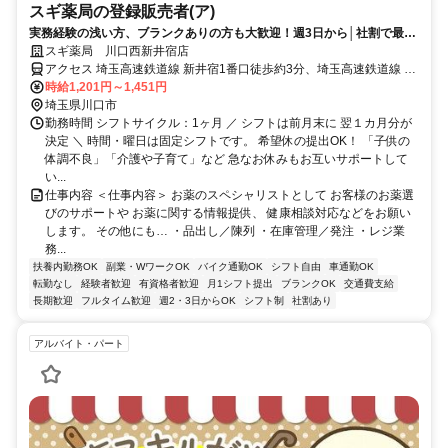
スギ薬局の登録販売者(ア)
実務経験の浅い方、ブランクありの方も大歓迎！週3日から│社割で最大
30％オフ♪
スギ薬局 川口西新井宿店
アクセス 埼玉高速鉄道線 新井宿1番口徒歩約3分、埼玉高速鉄道線 鳩
ヶ谷3番口徒歩約19分、埼玉高速鉄道線 戸塚安行1番口徒歩約35分
時給1,201円～1,451円
埼玉県川口市
勤務時間 シフトサイクル：1ヶ月 ／ シフトは前月末に 翌１カ月分が
決定 ＼ 時間・曜日は固定シフトです。 希望休の提出OK！ 「子供の
体調不良」「介護や子育て」など 急なお休みもお互いサポートして
い...
仕事内容 ＜仕事内容＞ お薬のスペシャリストとして お客様のお薬選
びのサポートや お薬に関する情報提供、 健康相談対応などをお願い
します。 その他にも… ・品出し／陳列 ・在庫管理／発注 ・レジ業
務...
扶養内勤務OK
副業・WワークOK
バイク通勤OK
シフト自由
車通勤OK
転勤なし
経験者歓迎
有資格者歓迎
月1シフト提出
ブランクOK
交通費支給
長期歓迎
フルタイム歓迎
週2・3日からOK
シフト制
社割あり
アルバイト・パート