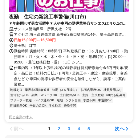
夜勤 住宅の新築工事警備(川口市)
▼年齢問わず男女活躍中▼人や車両の誘導業務◎サンエスはＮＯ.1の警
備会社＆待遇を目指しています★
サンエス警備保障 所沢支社 2号
アクセス 埼玉高速鉄道線 新井宿2番口徒歩約14分、埼玉高速鉄道線
鳩ヶ谷3番口徒歩約23分、埼玉高速鉄道線 戸塚安行1番口徒歩約31分
日給15,000円～16,500円
〇交通費支給(全額) 〇車通勤OK 〇バイク通勤OK ＜直行直帰OK＞
埼玉県川口市
勤務時間 実働時間：8時間/日 平均勤務日数：1ヶ月あたりnull日 ・勤
務曜日：月・火・水・木・金・土・日・祝 ・勤務時間： [1] 20:00～
05:00 ・最低勤務日数（週）：1日 シフ...
仕事内容 ＜1年以上(3年以内)の経験者は特別研修給付金6万円対象/規
定＞高日給！給料の日払いも可能♪ 道路工事・建設・建築現場、交差
点などで 車両の誘導や歩行者の安全を確保しながら、誘導・ご案内
業務...
制服あり
業界未経験者歓迎
短期（3ヵ月以内）
扶養内勤務OK
社員登用あり
週1日からOK
副業・WワークOK
土日祝のみOK
主婦・主夫歓迎
60代も応募可
フリーター歓迎
バイク通勤OK
短期
シフト自由
学歴不問
車通勤OK
即日勤務OK
平日のみOK
学生歓迎
経験不問
同じ企業の求人
前へ
次へ
1
2
3
4
5