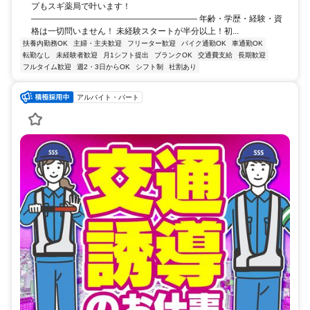
プもスギ薬局で叶います！
―――――――――――――――――――― 年齢・学歴・経験・資
格は一切問いません！ 未経験スタートが半分以上！初...
扶養内勤務OK
主婦・主夫歓迎
フリーター歓迎
バイク通勤OK
車通勤OK
転勤なし
未経験者歓迎
月1シフト提出
ブランクOK
交通費支給
長期歓迎
フルタイム歓迎
週2・3日からOK
シフト制
社割あり
アルバイト・パート