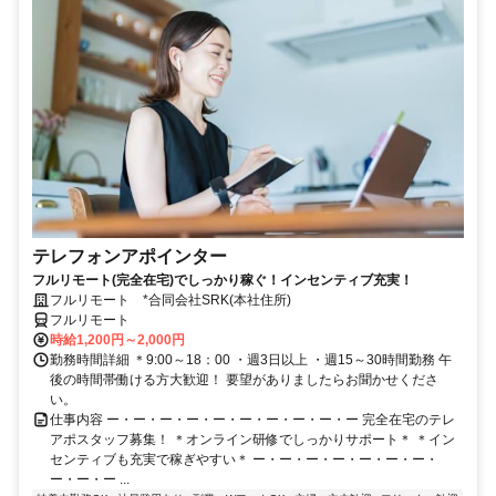
テレフォンアポインター
フルリモート(完全在宅)でしっかり稼ぐ！インセンティブ充実！
フルリモート *合同会社SRK(本社住所)
フルリモート
時給1,200円～2,000円
勤務時間詳細 ＊9:00～18：00 ・週3日以上 ・週15～30時間勤務 午
後の時間帯働ける方大歓迎！ 要望がありましたらお聞かせくださ
い。
仕事内容 ー・ー・ー・ー・ー・ー・ー・ー・ー・ー 完全在宅のテレ
アポスタッフ募集！ ＊オンライン研修でしっかりサポート＊ ＊イン
センティブも充実で稼ぎやすい＊ ー・ー・ー・ー・ー・ー・ー・
ー・ー・ー ...