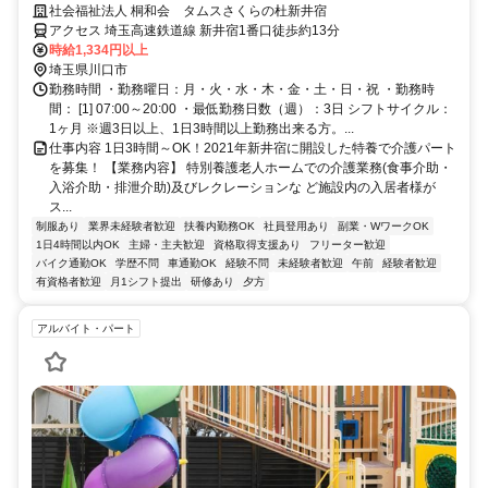
方歓迎！働き方ご相談ください
社会福祉法人 桐和会 タムスさくらの杜新井宿
アクセス 埼玉高速鉄道線 新井宿1番口徒歩約13分
時給1,334円以上
埼玉県川口市
勤務時間 ・勤務曜日：月・火・水・木・金・土・日・祝 ・勤務時
間： [1] 07:00～20:00 ・最低勤務日数（週）：3日 シフトサイクル：
1ヶ月 ※週3日以上、1日3時間以上勤務出来る方。...
仕事内容 1日3時間～OK！2021年新井宿に開設した特養で介護パート
を募集！ 【業務内容】 特別養護老人ホームでの介護業務(食事介助・
入浴介助・排泄介助)及びレクレーションな ど施設内の入居者様が
ス...
制服あり
業界未経験者歓迎
扶養内勤務OK
社員登用あり
副業・WワークOK
1日4時間以内OK
主婦・主夫歓迎
資格取得支援あり
フリーター歓迎
バイク通勤OK
学歴不問
車通勤OK
経験不問
未経験者歓迎
午前
経験者歓迎
有資格者歓迎
月1シフト提出
研修あり
夕方
アルバイト・パート