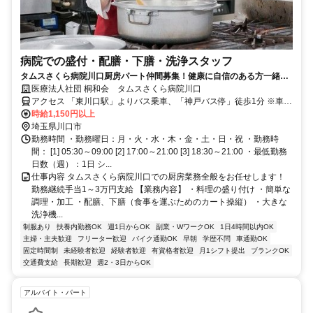
病院での盛付・配膳・下膳・洗浄スタッフ
タムスさくら病院川口厨房パート仲間募集！健康に自信のある方一緒に
働きましょう！
医療法人社団 桐和会 タムスさくら病院川口
アクセス 「東川口駅」よりバス乗車、「神戸バス停」徒歩1分 ※車通
勤可能
時給1,150円以上
埼玉県川口市
勤務時間 ・勤務曜日：月・火・水・木・金・土・日・祝 ・勤務時
間： [1] 05:30～09:00 [2] 17:00～21:00 [3] 18:30～21:00 ・最低勤務
日数（週）：1日 シ...
仕事内容 タムスさくら病院川口での厨房業務全般をお任せします！
勤務継続手当1～3万円支給 【業務内容】 ・料理の盛り付け ・簡単な
調理・加工 ・配膳、下膳（食事を運ぶためのカート操縦） ・大きな
洗浄機...
制服あり
扶養内勤務OK
週1日からOK
副業・WワークOK
1日4時間以内OK
主婦・主夫歓迎
フリーター歓迎
バイク通勤OK
早朝
学歴不問
車通勤OK
固定時間制
未経験者歓迎
経験者歓迎
有資格者歓迎
月1シフト提出
ブランクOK
交通費支給
長期歓迎
週2・3日からOK
アルバイト・パート