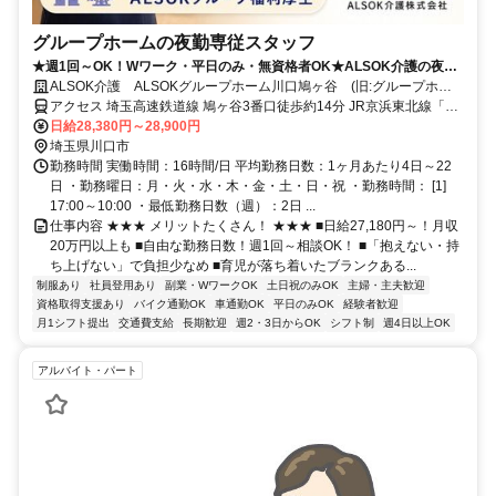
グループホームの夜勤専従スタッフ
★週1回～OK！Wワーク・平日のみ・無資格者OK★ALSOK介護の夜勤
介護スタッフ
ALSOK介護 ALSOKグループホーム川口鳩ヶ谷 (旧:グループホー
ムみんなの家・鳩ヶ谷)
アクセス 埼玉高速鉄道線 鳩ヶ谷3番口徒歩約14分 JR京浜東北線「川
口」駅よりバス乗車 「鳩ヶ谷高校」バス停下車 徒歩3分
日給28,380円～28,900円
埼玉県川口市
勤務時間 実働時間：16時間/日 平均勤務日数：1ヶ月あたり4日～22
日 ・勤務曜日：月・火・水・木・金・土・日・祝 ・勤務時間： [1]
17:00～10:00 ・最低勤務日数（週）：2日 ...
仕事内容 ★★★ メリットたくさん！ ★★★ ■日給27,180円～！月収
20万円以上も ■自由な勤務日数！週1回～相談OK！ ■「抱えない・持
ち上げない」で負担少なめ ■育児が落ち着いたブランクある...
制服あり
社員登用あり
副業・WワークOK
土日祝のみOK
主婦・主夫歓迎
資格取得支援あり
バイク通勤OK
車通勤OK
平日のみOK
経験者歓迎
月1シフト提出
交通費支給
長期歓迎
週2・3日からOK
シフト制
週4日以上OK
アルバイト・パート