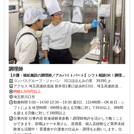
調理師
【介護・福祉施設の調理師／アルバイトパート】シフト相談OK！調理師
資格を活かして働ける
コンパスグループ・ジャパン 川口ほほえみの里 39390_p
アクセス 埼玉高速鉄道線 新井宿1番口徒歩約13分、埼玉高速鉄道線
鳩ヶ谷3番口徒歩約26分、埼玉高速鉄道線 戸塚安行1番口徒歩約33分
時給1,500円以上
埼玉県川口市
勤務時間 5:00～14:00 10:30～19:30 週3日、1日4時間～OK 休日：シ
フトによる 休憩時間：6時間を超える労働に対して45分以上、8時間
を超える労働に対して1時間以上
仕事内容 仕事内容 飲食経験者多数！調理師免許を活かして働くこと
ができます。前職はケーキ屋さん、居酒屋、個人店経験など業界未経
験者も活躍中！ 普通食や介護食の仕込み・調理をお願いします。仕