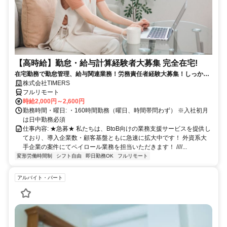
【高時給】勤怠・給与計算経験者大募集 完全在宅!
在宅勤務で勤怠管理、給与関連業務！労務責任者経験大募集！しっかり
稼ぎたい方、注目！
株式会社TIMERS
フルリモート
時給2,000円～2,600円
勤務時間・曜日: ・160時間勤務（曜日、時間帯問わず） ※入社初月
は日中勤務必須
仕事内容: ★急募★ 私たちは、BtoB向けの業務支援サービスを提供し
ており、導入企業数・顧客基盤ともに急速に拡大中です！ 外資系大
手企業の案件にてペイロール業務を担当いただきます！ ////...
変形労働時間制
シフト自由
即日勤務OK
フルリモート
アルバイト・パート