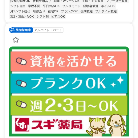
扶養内勤務OK
社員登用あり
副業・WワークOK
主婦・主夫歓迎
フリーター歓迎
シフト自由
学歴不問
平日のみOK
フルリモート
経験者歓迎
ネイルOK
月1シフト提出
研修あり
在宅OK
ブランクOK
長期歓迎
フルタイム歓迎
週2・3日からOK
シフト制
ピアスOK
アルバイト・パート