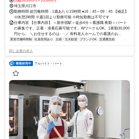
日給30,000円～35,000円
埼玉県川口市
勤務時間 総労働時間：1週あたり15時間 ●16：45～09：45 【補足】
※休憩2時間 ※週1回より勤務可能 ※時短勤務は不可です
仕事内容 【仕事内容】 ＜新井宿駅＞徒歩4分＜看護職 夜勤＞パート
の募集です。正看・准看応募可能です。WワークもOK。1夜勤30,000
円から。 ＼お任せするのは･･･／ 有料老人ホームでの看護のお...
変形労働時間制
社員登用あり
主婦・主夫歓迎
ブランクOK
交通費支給
同じ企業の求人
アルバイト・パート