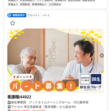
制服あり
社会保険あり
バイク通勤OK
車通勤OK
固定時間制
経験者歓迎
研修あり
長期歓迎
長期休暇あり
土日祝休み
アルバイト・パート
看護職/44922
創生事業団 グッドタイムナーシングホーム・川口新井宿
アクセス 埼玉高速鉄道『新井宿駅』から徒歩4分