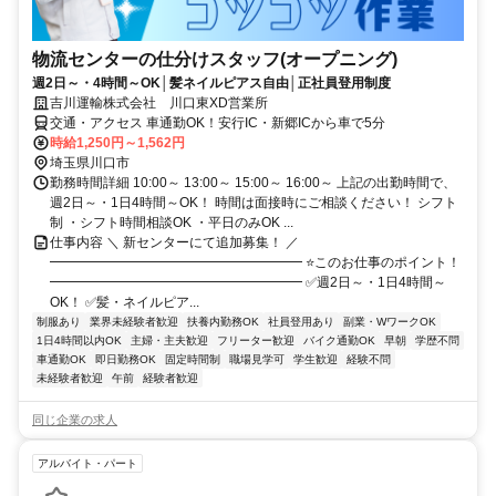
物流センターの仕分けスタッフ(オープニング)
週2日～・4時間～OK│髪ネイルピアス自由│正社員登用制度
吉川運輸株式会社 川口東XD営業所
交通・アクセス 車通勤OK！安行IC・新郷ICから車で5分
時給1,250円～1,562円
埼玉県川口市
勤務時間詳細 10:00～ 13:00～ 15:00～ 16:00～ 上記の出勤時間で、
週2日～・1日4時間～OK！ 時間は面接時にご相談ください！ シフト
制 ・シフト時間相談OK ・平日のみOK ...
仕事内容 ＼ 新センターにて追加募集！ ／
━━━━━━━━━━━━━━━━━━━ ⭐このお仕事のポイント！
━━━━━━━━━━━━━━━━━━━ ✅週2日～・1日4時間～
OK！ ✅髪・ネイルピア...
制服あり
業界未経験者歓迎
扶養内勤務OK
社員登用あり
副業・WワークOK
1日4時間以内OK
主婦・主夫歓迎
フリーター歓迎
バイク通勤OK
早朝
学歴不問
車通勤OK
即日勤務OK
固定時間制
職場見学可
学生歓迎
経験不問
未経験者歓迎
午前
経験者歓迎
同じ企業の求人
アルバイト・パート