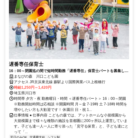
遅番専任保育士
16：00～閉園迄の間で短時間勤務「遅番専任」保育士パートを募集しま
す！週3日～シフトOK！
まなびの森 川口こども園
アクセス JR京浜東北線 蕨駅より国際興業バス上根橋行
時給1,250円～1,420円
埼玉県川口市
時間帯 夕方・夜 勤務曜日・時間 ＜遅番専任パート＞ 16：00～閉園
※勤務開始時間は応相談 ※開園時間 月～金 7-19時 土 7-18時 時間を
増やしたい方も大歓迎です！ 休園日 日・祝 1...
仕事情報 ● 仕事内容 こどもの森では、アットホームな小規模園から
大規模園まで様々な種類の施設を首都圏に200ヶ所以上運営していま
す。子ども達一人一人に寄り添った「見守る保育」と、子ども達にと
って「...
平日のみOK
交通費支給
シフト制