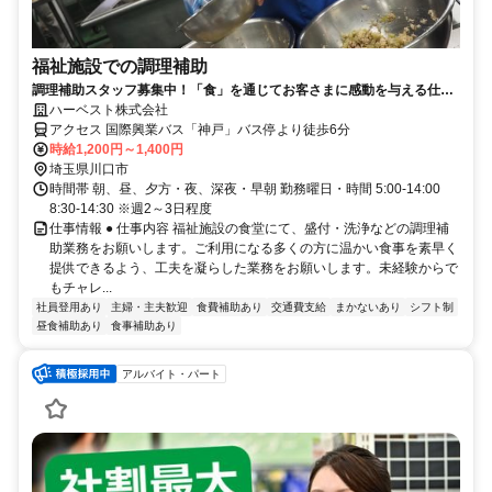
福祉施設での調理補助
調理補助スタッフ募集中！「食」を通じてお客さまに感動を与える仕事
をしよう♪
ハーベスト株式会社
アクセス 国際興業バス「神戸」バス停より徒歩6分
時給1,200円～1,400円
埼玉県川口市
時間帯 朝、昼、夕方・夜、深夜・早朝 勤務曜日・時間 5:00-14:00
8:30-14:30 ※週2～3日程度
仕事情報 ● 仕事内容 福祉施設の食堂にて、盛付・洗浄などの調理補
助業務をお願いします。ご利用になる多くの方に温かい食事を素早く
提供できるよう、工夫を凝らした業務をお願いします。未経験からで
もチャレ...
社員登用あり
主婦・主夫歓迎
食費補助あり
交通費支給
まかないあり
シフト制
昼食補助あり
食事補助あり
アルバイト・パート