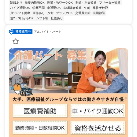
制服あり
扶養内勤務OK
副業・WワークOK
主婦・主夫歓迎
フリーター歓迎
バイク通勤OK
学歴不問
車通勤OK
未経験者歓迎
午前
経験者歓迎
月1シフト提出
研修あり
夕方
ブランクOK
交通費支給
長期歓迎
週2・3日からOK
シフト制
社割あり
アルバイト・パート