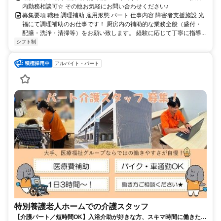
内勤務相談可☆ その他お気軽にお問い合わせください♪
募集要項 職種 調理補助 雇用形態 パート 仕事内容 障害者支援施設 光
福にて調理補助のお仕事です！ 厨房内の補助的な業務全般（盛付・
配膳・洗浄・清掃等）をお願い致します。 経験に応じて丁寧に指導...
シフト制
アルバイト・パート
特別養護老人ホームでの介護スタッフ
【介護パート／短時間OK】入浴介助が好きな方、スキマ時間に働きたい