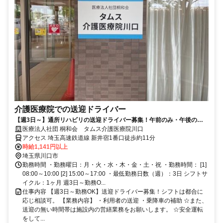
介護医療院での送迎ドライバー
【週3日～】通所リハビリの送迎ドライバー募集！午前のみ・午後のみ
勤務も可能。
医療法人社団 桐和会 タムス介護医療院川口
アクセス 埼玉高速鉄道線 新井宿1番口徒歩約11分
時給1,141円以上
埼玉県川口市
勤務時間 ・勤務曜日：月・火・水・木・金・土・祝 ・勤務時間： [1]
08:00～10:00 [2] 15:00～17:00 ・最低勤務日数（週）：3日 シフトサ
イクル：1ヶ月 週3日～勤務O...
仕事内容 【週3日～勤務OK】送迎ドライバー募集！シフトは都合に
応じ相談可。 【業務内容】 ・利用者の送迎 ・乗降車の補助 ☆また、
送迎の無い時間帯は施設内の営繕業務をお願いします。 ☆安全運転
をして...