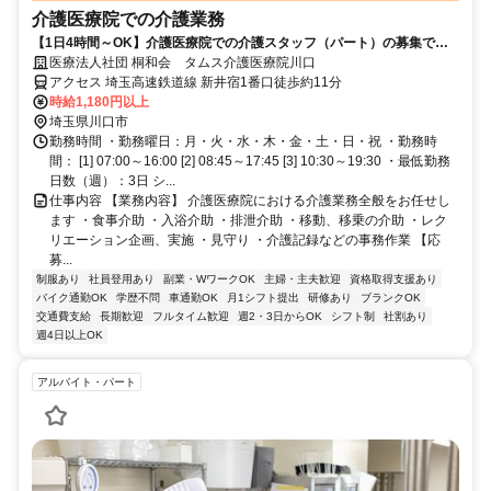
介護医療院での介護業務
【1日4時間～OK】介護医療院での介護スタッフ（パート）の募集で
す！
医療法人社団 桐和会 タムス介護医療院川口
アクセス 埼玉高速鉄道線 新井宿1番口徒歩約11分
時給1,180円以上
埼玉県川口市
勤務時間 ・勤務曜日：月・火・水・木・金・土・日・祝 ・勤務時
間： [1] 07:00～16:00 [2] 08:45～17:45 [3] 10:30～19:30 ・最低勤務
日数（週）：3日 シ...
仕事内容 【業務内容】 介護医療院における介護業務全般をお任せし
ます ・食事介助 ・入浴介助 ・排泄介助 ・移動、移乗の介助 ・レク
リエーション企画、実施 ・見守り ・介護記録などの事務作業 【応
募...
制服あり
社員登用あり
副業・WワークOK
主婦・主夫歓迎
資格取得支援あり
バイク通勤OK
学歴不問
車通勤OK
月1シフト提出
研修あり
ブランクOK
交通費支給
長期歓迎
フルタイム歓迎
週2・3日からOK
シフト制
社割あり
週4日以上OK
アルバイト・パート