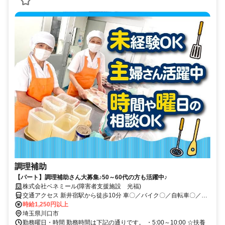
調理補助
【パート】調理補助さん大募集♪50～60代の方も活躍中♪
株式会社ベネミール(障害者支援施設 光福)
交通アクセス 新井宿駅から徒歩10分 車〇／バイク〇／自転車〇／公
共交通機関〇
時給1,250円以上
埼玉県川口市
勤務曜日・時間 勤務時間は下記の通りです。 ・5:00～10:00 ☆扶養