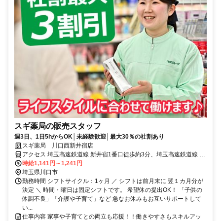
スギ薬局の販売スタッフ
週3日、1日5hからOK│未経験歓迎│最大30％の社割あり
スギ薬局 川口西新井宿店
アクセス 埼玉高速鉄道線 新井宿1番口徒歩約3分、埼玉高速鉄道線 鳩
ヶ谷3番口徒歩約19分、埼玉高速鉄道線 戸塚安行1番口徒歩約35分
時給1,141円～1,241円
埼玉県川口市
勤務時間 シフトサイクル：1ヶ月 ／ シフトは前月末に 翌１カ月分が
決定 ＼ 時間・曜日は固定シフトです。 希望休の提出OK！ 「子供の
体調不良」「介護や子育て」など 急なお休みもお互いサポートして
い...
仕事内容 家事や子育てとの両立も応援！！働きやすさもスキルアッ