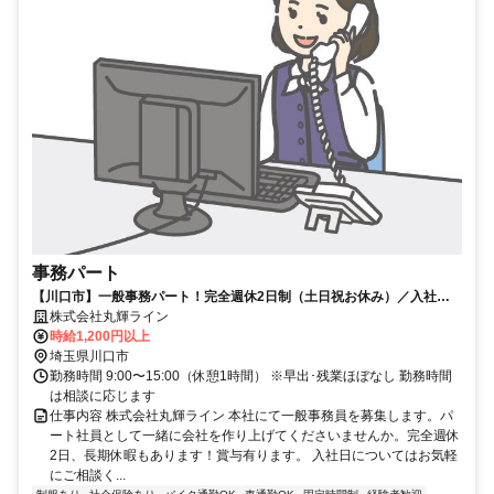
事務パート
【川口市】一般事務パート！完全週休2日制（土日祝お休み）／入社日
応相談／充実の待遇･サポート体制!!
株式会社丸輝ライン
時給1,200円以上
埼玉県川口市
勤務時間 9:00〜15:00（休憩1時間） ※早出･残業ほぼなし 勤務時間
は相談に応じます
仕事内容 株式会社丸輝ライン 本社にて一般事務員を募集します。パ
ート社員として一緒に会社を作り上げてくださいませんか。完全週休
2日、長期休暇もあります！賞与有ります。 入社日についてはお気軽
にご相談く...