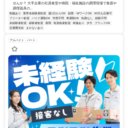
せんか？ 大手企業の社員食堂や病院・福祉施設の調理現場で食器や
調理器具の...
制服あり
業界未経験者歓迎
週1日からOK
副業・WワークOK
60代も応募可
フリーター歓迎
バイク通勤OK
学歴不問
車通勤OK
転勤なし
経験不問
未経験者歓迎
経験者歓迎
夜間
有資格者歓迎
研修あり
夕方
ブランクOK
交通費支給
まかないあり
アルバイト・パート