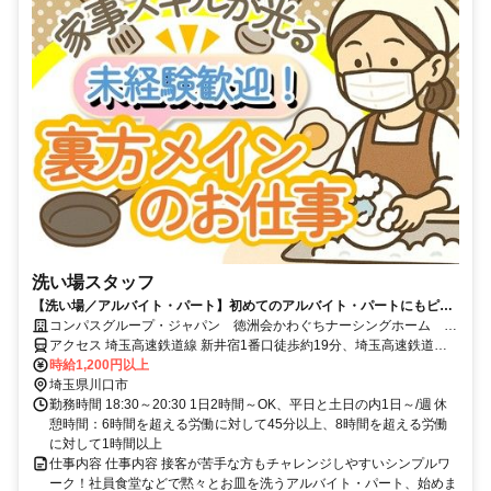
洗い場スタッフ
【洗い場／アルバイト・パート】初めてのアルバイト・パートにもピッ
タリ！未経験歓迎♪
コンパスグループ・ジャパン 徳洲会かわぐちナーシングホーム
65103_p
アクセス 埼玉高速鉄道線 新井宿1番口徒歩約19分、埼玉高速鉄道線
鳩ヶ谷3番口徒歩約32分、埼玉高速鉄道線 戸塚安行1番口徒歩約34分
時給1,200円以上
埼玉県川口市
勤務時間 18:30～20:30 1日2時間～OK、平日と土日の内1日～/週 休
憩時間：6時間を超える労働に対して45分以上、8時間を超える労働
に対して1時間以上
仕事内容 仕事内容 接客が苦手な方もチャレンジしやすいシンプルワ
ーク！社員食堂などで黙々とお皿を洗うアルバイト・パート、始めま