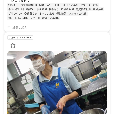
込みは食材...
制服あり
扶養内勤務OK
副業・WワークOK
60代も応募可
フリーター歓迎
学歴不問
即日勤務OK
学生歓迎
転勤なし
経験者歓迎
有資格者歓迎
研修あり
ブランクOK
交通費支給
まかないあり
長期歓迎
フルタイム歓迎
週2・3日からOK
シフト制
友達と応募OK
同じ企業の求人
アルバイト・パート