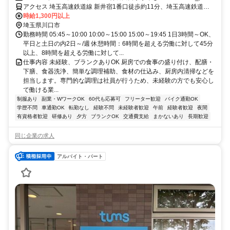
アクセス 埼玉高速鉄道線 新井宿1番口徒歩約11分、埼玉高速鉄道線
鳩ヶ谷3番口徒歩約24分、埼玉高速鉄道線 戸塚安行1番口徒歩約36分
時給1,300円以上
埼玉県川口市
勤務時間 05:45～10:00 10:00～15:00 15:00～19:45 1日3時間～OK、
平日と土日の内2日～/週 休憩時間：6時間を超える労働に対して45分
以上、8時間を超える労働に対して...
仕事内容 未経験、ブランクありOK 厨房での食事の盛り付け、配膳・
下膳、食器洗浄、簡単な調理補助、食材の仕込み、厨房内清掃などを
担当します。専門的な調理は社員が行うため、未経験の方でも安心し
て働ける業...
制服あり
副業・WワークOK
60代も応募可
フリーター歓迎
バイク通勤OK
学歴不問
車通勤OK
転勤なし
経験不問
未経験者歓迎
午前
経験者歓迎
夜間
有資格者歓迎
研修あり
夕方
ブランクOK
交通費支給
まかないあり
長期歓迎
同じ企業の求人
アルバイト・パート