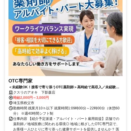
OTC専門家
＜未経験OK！接客で寄り添うOTC薬剤師＞高時給で高収入／未経験か
らOTC分野にチャレンジ可能／接客中心でお客様に寄り添えるやりがい
クスリのアオキ 下影森店
◎／シフト制でプライベートと両立しやすい
時給2,000円～3,000円
埼玉県秩父市
勤務時間 残業月10ｈ以下 就業時間1:09時00分～22時00分（休憩60
分） ※週40時間シフト制
仕事内容 【紹介予定派遣・アルバイト・パート雇用前提】店舗での
薬剤師／地域医療に関われる環境◎ 地域に根ざしたOTC専門店で、
お客様一人ひとりに寄り添った健康サポートを提供しませんか？ 医