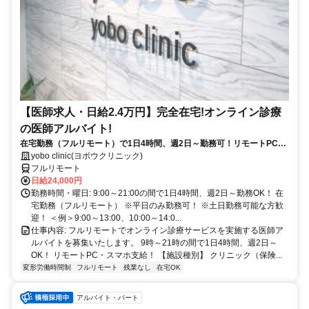
【医師求人・日給2.4万円】完全在宅!オンライン診療
の医師アルバイト!
在宅勤務（フルリモート）で1日4時間、週2日～勤務可！リモートPC・
スマホ支給！
yobo clinic(ヨボウクリニック)
フルリモート
日給24,000円
勤務時間・曜日: 9:00～21:00の間で1日4時間、週2日～勤務OK！ 在
宅勤務（フルリモート） ※平日のみ勤務可！ ※土日勤務可能な方歓
迎！ ＜例＞9:00～13:00、10:00～14:0...
仕事内容: フルリモートでオンライン診療サービスを実施する医師ア
ルバイトを募集いたします。 9時～21時の間で1日4時間、週2日～
OK！ リモートPC・スマホ支給！ 【施設種別】 クリニック（保険...
変形労働時間制
フルリモート
残業なし
在宅OK
アルバイト・パート