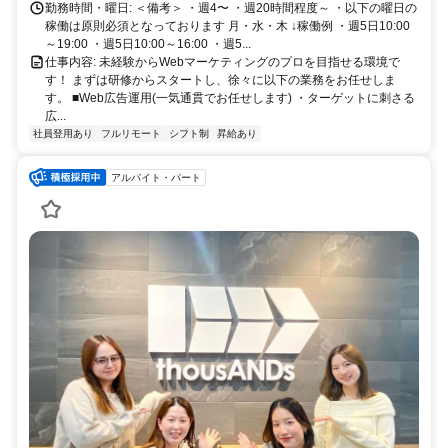
勤務時間・曜日: ＜備考＞ ・週4〜 ・週20時間程度～ ・以下の曜日の
稼働は原則必須となっております 月・水・木 ↓稼働例 ・週5日10:00
～19:00 ・週5日10:00～16:00 ・週5...
仕事内容: 未経験からWebマーケティングのプロを目指せる環境で
す！ まずは研修からスタートし、徐々に以下の業務をお任せしま
す。 ■Web広告運用(一気通貫でお任せします) ・ターゲットに刺さる
広...
社員登用あり
フルリモート
シフト制
昇給あり
アルバイト・パート