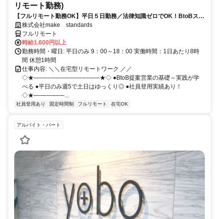
リモート勤務)
【フルリモート勤務OK】平日５日勤務／法律知識ゼロでOK！BtoBスキ
ルが身につく営業職
株式会社make standards
フルリモート
時給1,600円以上
勤務時間・曜日: 平日のみ 9：00～18：00 実働時間：1日あたり8時
間 休憩1時間
仕事内容: ＼＼在宅型リモートワーク ／／
◇★───────────────★◇ ●BtoB提案営業の基礎～実践が学
べる ●平日のみ週5で土日はゆっくり◎ ●社員登用実績あり！
◇★───────...
社員登用あり
固定時間制
フルリモート
在宅OK
アルバイト・パート