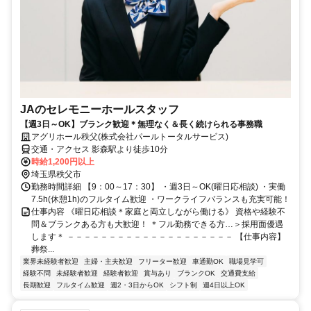
JAのセレモニーホールスタッフ
【週3日～OK】ブランク歓迎＊無理なく＆長く続けられる事務職
アグリホール秩父(株式会社パールトータルサービス)
交通・アクセス 影森駅より徒歩10分
時給1,200円以上
埼玉県秩父市
勤務時間詳細 【9：00～17：30】 ・週3日～OK(曜日応相談) ・実働
7.5h(休憩1h)のフルタイム歓迎 ・ワークライフバランスも充実可能！
仕事内容 《曜日応相談＊家庭と両立しながら働ける》 資格や経験不
問＆ブランクある方も大歓迎！ ＊フル勤務できる方…＞採用面優遇
します＊ －－－－－－－－－－－－－－－－－－－－ 【仕事内容】
葬祭...
業界未経験者歓迎
主婦・主夫歓迎
フリーター歓迎
車通勤OK
職場見学可
経験不問
未経験者歓迎
経験者歓迎
賞与あり
ブランクOK
交通費支給
長期歓迎
フルタイム歓迎
週2・3日からOK
シフト制
週4日以上OK