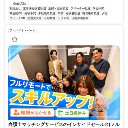
薬品の販...
制服あり
業界未経験者歓迎
主婦・主夫歓迎
フリーター歓迎
学歴不問
車通勤OK
経験不問
未経験者歓迎
午前
経験者歓迎
有資格者歓迎
夕方
ブランクOK
交通費支給
長期歓迎
シフト制
長期休暇あり
アルバイト・パート
弁護士マッチングサービスのインサイドセールス(フル