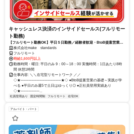
キャッシュレス決済のインサイドセールス(フルリモー
ト勤務)
【フルリモート勤務OK】平日５日勤務／経験者歓迎・BtoB提案営業で
スキルアップ
株式会社make standards
フルリモート
時給1,600円以上
勤務時間・曜日: 平日のみ 9：00～18：00 実働時間：1日あたり8時
間 休憩1時間
仕事内容: ＼＼在宅型リモートワーク ／／
◇★───────────────★◇ ●BtoB提案営業の基礎～実践が学
べる ●平日のみ週5で土日はゆっくり◎ ●正社員登用実績あり
◇★───────...
社員登用あり
固定時間制
フルリモート
在宅OK
アルバイト・パート