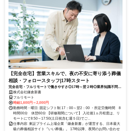
【完全在宅】営業スキルで、夜の不安に寄り添う葬儀
相談・フォロースタッフ|17時スタート
完全在宅・フルリモートで働きやすさ◎17時～翌２時◎業界知識不問・
基礎から学べる充実研修◎平日休みありの完全週休2日制で充実のワー
株式会社鎌倉新書
クライフバランス◎
フルリモート
時給1,600円～2,000円
勤務時間・曜日: 固定シフト制 17：00～翌2：00 ・所定労働時間 8
時間00分 休憩60分 【研修期間について】 入社後1ヵ月程度は、リ
モートにて8:50～17:50(土日祝含む週５日)でご...
仕事内容: 東証プライム上場企業「鎌倉新書」が運営する、日本最大
級の葬儀相談サイト『いい葬儀』。 17時以降、夜間のお問い合わせ