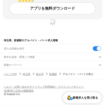
アプリを無料ダウンロード
埼玉県、影森駅のアルバイト・パート求人情報
求人の詳細を表示
条件を追加・変更して検索
市区町村を追加・変更
関連キーワード
完全在宅ワーク 全国
シール貼り 在宅
現在地周辺
ガチャガチャ
犬カフェ
埼玉県
駅を追加・変更
バイトTOP
埼玉県
秩父市
影森駅
アルバイト・パートの求人
埼玉県
すべて
さいたま市
すべて
職種を追加・変更
JR武蔵野線
西区
北区
大宮区
見沼区
中央区
桜区
浦和区
南区
緑区
岩槻区
東所沢駅
新座駅
北朝霞駅
西浦和駅
武蔵浦和駅
南浦和駅
東浦和駅
東川口駅
南越谷駅
飲食・フードサービス
ヘルプ・お問い合わせ
サイトマップ
利用規約・プライバシーポリシー
川越市
熊谷市
川口市
行田市
秩父市
所沢市
飯能市
加須市
本庄市
東松山市
特徴を追加・変更
越谷レイクタウン駅
吉川駅
吉川美南駅
新三郷駅
三郷駅
飲食・フードサービス
すべて
[企業]求人広告の掲載相談
春日部市
狭山市
羽生市
鴻巣市
深谷市
上尾市
草加市
越谷市
蕨市
戸田市
入間市
ホールスタッフ
キッチンスタッフ
皿洗い・洗い場
精肉・鮮魚加工
給食調理
人気
JR八高線(八王子～高麗川)
朝霞市
志木市
和光市
新座市
桶川市
久喜市
北本市
八潮市
富士見市
三郷市
蓮田市
雇用形態を追加・変更
新着求人を受け取る
パン屋（ベーカリー）
フードカウンター販売員
バー（BAR）・バーテンダー
日払いOK
高校生歓迎
学生歓迎
深夜の仕事
髪型・髪色自由
ひげOK
ネイルOK
金子駅
東飯能駅
高麗川駅
坂戸市
幸手市
鶴ヶ島市
日高市
吉川市
ふじみ野市
白岡市
騎西町
北川辺町
飲食店補助（開店・閉店準備）
飲食店（店長・マネージャー）
ピアスOK
アルバイト・パート
履歴書不要
オープニングスタッフ
留学生・外国人活躍中
大利根町
北足立郡
入間郡
比企郡
秩父郡
児玉郡
大里郡
南埼玉郡
北葛飾郡
都道府県を変更