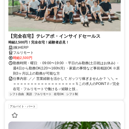
【完全在宅】テレアポ・インサイドセールス
時給2,500円！完全在宅！経験者必見！
(株)HERP
フルリモート
時給2,500円
勤務時間・曜日: ・09:00〜19:00 ・平日のみ勤務(土日祝はお休み) ・
週4日から勤務OK(120〜160h/月) ・家庭の事情など事前相談OK ※原
則3ヶ月以上の勤務が可能な方
仕事内容: ／／ 営業経験を活かして ガッツリ稼ぎませんか？ ＼＼ ＝
＝＝＝＝＝＝＝＝＝＝＝＝＝＝＝＝＝＝ \\ この求人のPOINT // ✅完全
在宅・フルリモートで働ける ✅経験と技...
シフト自由
英語
フルリモート
在宅OK
シフト制
アルバイト・パート