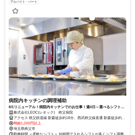
アルバイト・パート
病院内キッチンの調理補助
6/1リニューアル！病院内キッチンでのお仕事！週4日～選べるシフトで
家庭と両立◎
株式会社LEOC(レオック) 秩父病院
アクセス 秩父鉄道線 影森徒歩約18分、西武秩父線直通 影森徒歩約18
分、西武秩父線/西武池袋線 西武秩父徒歩約30分 「影森」駅下車、徒
時給1,200円以上
歩25分
埼玉県秩父市
勤務時間 ＜柔軟なシフト＞ 短時間で入れるシフトが多くシフト調整