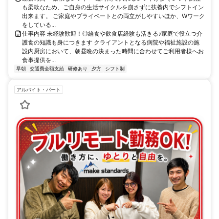
も柔軟なため、ご自身の生活サイクルを崩さずに扶養内でシフトイン
出来ます。 ご家庭やプライベートとの両立がしやすいほか、Wワーク
をしている...
仕事内容 未経験歓迎！◎給食や飲食店経験も活きる♪家庭で役立つ介
護食の知識も身につきます クライアントとなる病院や福祉施設の施
設内厨房において、朝昼晩の決まった時間に合わせてご利用者様へお
食事提供を...
早朝
交通費全額支給
研修あり
夕方
シフト制
アルバイト・パート