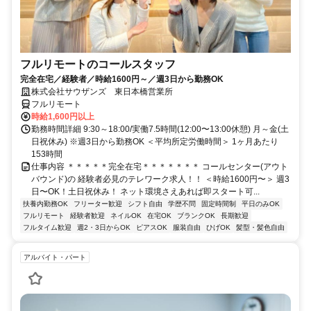
フルリモートのコールスタッフ
完全在宅／経験者／時給1600円～／週3日から勤務OK
株式会社サウザンズ 東日本橋営業所
フルリモート
時給1,600円以上
勤務時間詳細 9:30～18:00/実働7.5時間(12:00〜13:00休憩) 月～金(土
日祝休み) ※週3日から勤務OK ＜平均所定労働時間＞ 1ヶ月あたり
153時間
仕事内容 ＊＊＊＊＊完全在宅＊＊＊＊＊＊＊ コールセンター(アウト
バウンド)の 経験者必見のテレワーク求人！！ ＜時給1600円〜＞ 週3
日〜OK！土日祝休み！ ネット環境さえあれば即スタート可...
扶養内勤務OK
フリーター歓迎
シフト自由
学歴不問
固定時間制
平日のみOK
フルリモート
経験者歓迎
ネイルOK
在宅OK
ブランクOK
長期歓迎
フルタイム歓迎
週2・3日からOK
ピアスOK
服装自由
ひげOK
髪型・髪色自由
アルバイト・パート