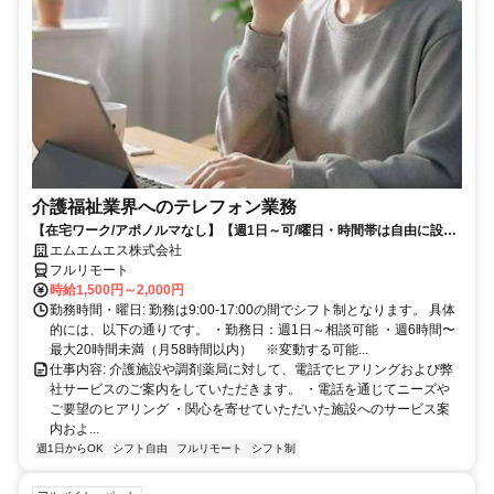
介護福祉業界へのテレフォン業務
【在宅ワーク/アポノルマなし】【週1日～可/曜日・時間帯は自由に設定
可】介護福祉業界へのテレフォン業務（主にヒアリング、商品案内）
エムエムエス株式会社
フルリモート
時給1,500円～2,000円
勤務時間・曜日: 勤務は9:00-17:00の間でシフト制となります。 具体
的には、以下の通りです。 ・勤務日：週1日～相談可能 ・週6時間〜
最大20時間未満（月58時間以内） ※変動する可能...
仕事内容: 介護施設や調剤薬局に対して、電話でヒアリングおよび弊
社サービスのご案内をしていただきます。 ・電話を通じてニーズや
ご要望のヒアリング ・関心を寄せていただいた施設へのサービス案
内およ...
週1日からOK
シフト自由
フルリモート
シフト制