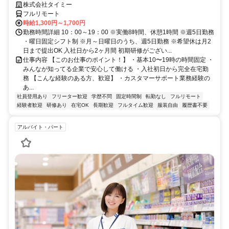
株式会社タイミー
フルリモート
時給1,300円～1,700円
勤務時間詳細 10：00～19：00 ※実働8時間、休憩1時間 ※週5日勤務
・曜日固定シフト制 ※月～日曜日のうち、週5日勤務 ※希望休は月2
日まで提出OK 入社日から2ヶ月間 初期研修がござい...
仕事内容 【このお仕事のポイント！】 ・基本10〜19時の時間固定 ・
みんなが知ってる企業で安心して働ける ・入社初日から完全在宅勤
務 【こんな経験のある方、歓迎】 ・カスタマーサポート業務経験の
あ...
社員登用あり
フリーター歓迎
学歴不問
固定時間制
転勤なし
フルリモート
経験者歓迎
研修あり
在宅OK
長期歓迎
フルタイム歓迎
服装自由
履歴書不要
アルバイト・パート