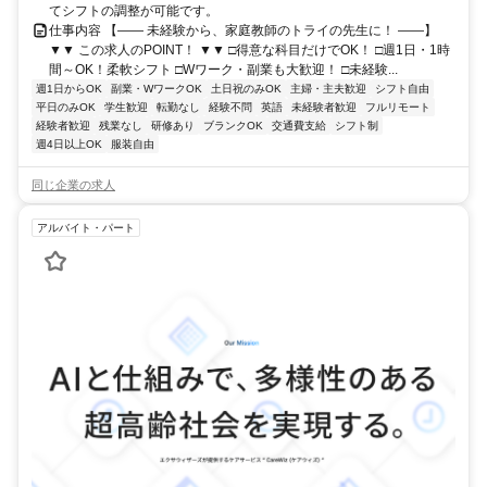
てシフトの調整が可能です。
仕事内容 【―― 未経験から、家庭教師のトライの先生に！ ――】
▼▼ この求人のPOINT！ ▼▼ □得意な科目だけでOK！ □週1日・1時
間～OK！柔軟シフト □Wワーク・副業も大歓迎！ □未経験...
週1日からOK
副業・WワークOK
土日祝のみOK
主婦・主夫歓迎
シフト自由
平日のみOK
学生歓迎
転勤なし
経験不問
英語
未経験者歓迎
フルリモート
経験者歓迎
残業なし
研修あり
ブランクOK
交通費支給
シフト制
週4日以上OK
服装自由
同じ企業の求人
アルバイト・パート