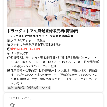
ドラッグストアの店舗登録販売者(管理者)
ドラッグストアの販売スタッフ・登録販売資格必須
クスリのアオキ 下影森店
アクセス 埼玉県秩父市下影森1198番地
時給1,141円～1,271円
埼玉県秩父市
時間帯 朝、昼、夕方・夜 勤務曜日・時間 【基本勤務パターン】 ・
8：30～16：00 ・ 12：00～18：00 ・ 16：00～22:00 1日5時間程度
（7時間～7.5時間のフルタイム歓迎...
仕事情報 ● 仕事内容 【絶賛募集中】レジ応対、商品の補充、商品発
注、売場作成など が主なお仕事です。登録販売者としてお薬などの
接客もお願いし ます。地域の身近なドラッグストア「クスリのアオ
キ」のパ...
主婦・主夫歓迎
交通費支給
シフト制
アルバイト・パート