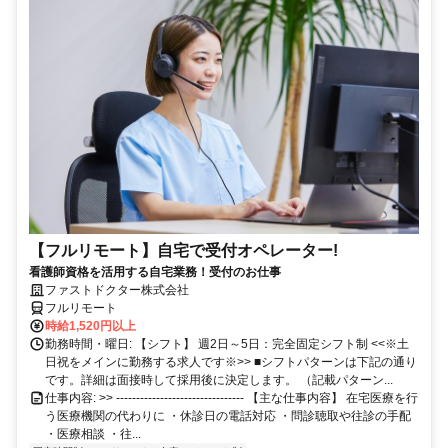
【フルリモート】自宅で受付オペレーター!
看護師資格を活用する自宅業務！受付のお仕事
ファストドクター株式会社
フルリモート
時給1,520円以上
勤務時間・曜日: 【シフト】 週2日～5日：完全固定シフト制 <<※土
日祝をメインに勤務する求人です※>> ■シフトパターンは下記の通り
です。詳細は面接時して採用後に決定します。 （記載パターン...
仕事内容: >> -------------------------------- 【主な仕事内容】 在宅医療を行
う医療機関の代わりに ・休診日の電話対応 ・問診聴取や往診の手配
・医療相談 ・往...