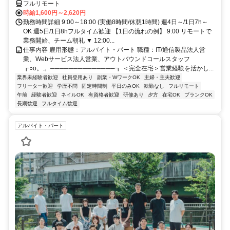
フルリモート
時給1,600円～2,620円
勤務時間詳細 9:00～18:00 (実働8時間/休憩1時間) 週4日～/1日7h～
OK 週5日/1日8hフルタイム歓迎 【1日の流れの例】 9:00 リモートで
業務開始、チーム朝礼 ▼ 12:00...
仕事内容 雇用形態：アルバイト・パート 職種：IT/通信製品法人営
業、Webサービス法人営業、アウトバウンドコールスタッフ
┏○o。.。──────────────┓ ＜完全在宅＞営業経験を活かし...
業界未経験者歓迎
社員登用あり
副業・WワークOK
主婦・主夫歓迎
フリーター歓迎
学歴不問
固定時間制
平日のみOK
転勤なし
フルリモート
午前
経験者歓迎
ネイルOK
有資格者歓迎
研修あり
夕方
在宅OK
ブランクOK
長期歓迎
フルタイム歓迎
アルバイト・パート