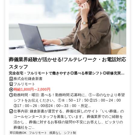
葬儀業界経験が活かせる!フルテレワーク・お電話対応
スタッフ
完全在宅・フルリモートで働きやすさ◎選べる希望シフト◎研修充実だ
から未経験でも安心！平日休みありの完全週休2日制で充実のワークラ
株式会社鎌倉新書
イフバランス！
フルリモート
時給1,800円～2,000円
勤務時間・曜日: 選べる！勤務時間 応募時に、①～④のなかより希望
シフトをお伝えください。 ①８：50～17：50 ②15：00～24：00
③17：00～26：00④24：00～33：00 ・所定...
仕事内容: 鎌倉新書が運営する、葬儀社探しのサイト「いい葬儀」の
コールセンタースタッフを募集しています。 葬儀業界でのご経験を
活かし 、葬儀に対するお客様の疑問や不安にお答えし、ピッタリの
葬儀社をご...
即日勤務OK
フルリモート
残業なし
シフト制