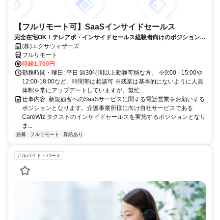
【フルリモート可】SaaSインサイドセールス
完全在宅OK！テレアポ・インサイドセールス経験者向けのポジションで
す！
(株)エクサウィザーズ
フルリモート
時給1,700円
勤務時間・曜日: 平日 週30時間以上勤務可能な方。 ※9:00 - 15:00や
12:00-18:00など。時間帯は相談可 ※残業は基本的にないように人員
体制を常にアップデートしていますが、繁忙...
仕事内容: 新規顧客へのSaaSサービスに関する電話営業をお願いする
ポジションとなります。介護事業所様に向け自社サービスである
CareWiz タクストのインサイドセールスを実施するポジションとなり
ま...
急募
フルリモート
昇給あり
アルバイト・パート