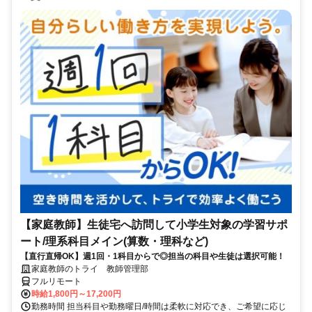
【家庭教師】生徒宅へ訪問して小学生対象の学習サポ
ート/理系科目メイン(算数・理科など)
【直行直帰OK】週1回・1科目からで◎担当の科目や生徒は選択可能！
家庭教師のトライ 教師管理部
フルリモート
時給1,800円～17,200円
勤務時間 担当科目や勤務曜日/時間は柔軟に対応でき、ご希望に応じ