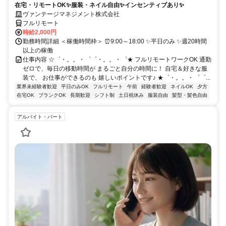
在宅・リモートOK✨服装・ネイル自由✨インセンティブあり✨
ヴァンテージマネジメント株式会社
フルリモート
時給2,000円
勤務時間詳細 ＜稼働時間枠＞ ⏰9:00～18:00 ✨平日のみ ✨週20時間
以上の稼働
仕事内容 ☆゜・。。・゜゜・。。・゜★ フルリモートワークOK 通勤
ゼロで、毎日の移動時間が まるごと自分の時間に！ 自宅＆好きな服
装で、 お仕事ができるのも 嬉しいポイントです♪ ★゜・。。・゜゜...
業界未経験者歓迎
平日のみOK
フルリモート
午前
経験者歓迎
ネイルOK
夕方
在宅OK
ブランクOK
長期歓迎
シフト制
土日祝休み
服装自由
髪型・髪色自由
アルバイト・パート