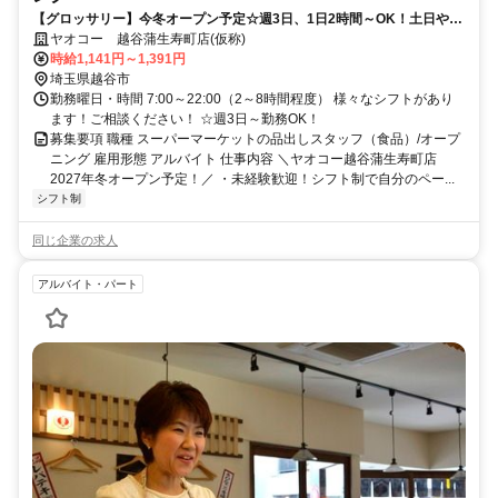
【グロッサリー】今冬オープン予定☆週3日、1日2時間～OK！土日や時
間帯で最大時給1,391円！
ヤオコー 越谷蒲生寿町店(仮称)
時給1,141円～1,391円
埼玉県越谷市
勤務曜日・時間 7:00～22:00（2～8時間程度） 様々なシフトがあり
ます！ご相談ください！ ☆週3日～勤務OK！
募集要項 職種 スーパーマーケットの品出しスタッフ（食品）/オープ
ニング 雇用形態 アルバイト 仕事内容 ＼ヤオコー越谷蒲生寿町店
2027年冬オープン予定！／ ・未経験歓迎！シフト制で自分のペー...
シフト制
同じ企業の求人
アルバイト・パート