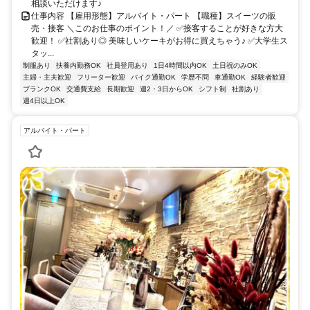
相談いただけます♪
仕事内容 【雇用形態】アルバイト・パート 【職種】スイーツの販
売・接客 ＼このお仕事のポイント！／ ✅接客することが好きな方大
歓迎！ ✅社割あり◎ 美味しいケーキがお得に買えちゃう♪ ✅大学生ス
タッ...
制服あり
扶養内勤務OK
社員登用あり
1日4時間以内OK
土日祝のみOK
主婦・主夫歓迎
フリーター歓迎
バイク通勤OK
学歴不問
車通勤OK
経験者歓迎
ブランクOK
交通費支給
長期歓迎
週2・3日からOK
シフト制
社割あり
週4日以上OK
アルバイト・パート