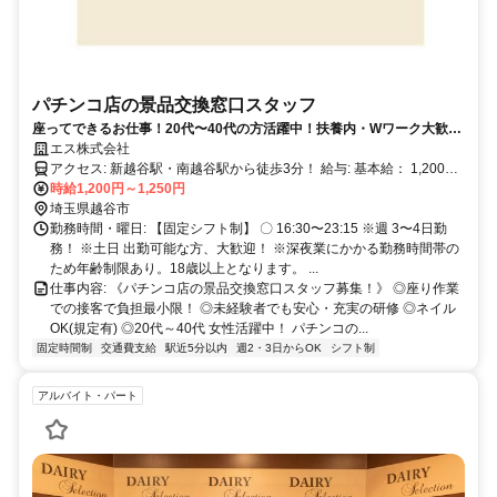
パチンコ店の景品交換窓口スタッフ
座ってできるお仕事！20代〜40代の方活躍中！扶養内・Wワーク大歓
迎！
エス株式会社
アクセス: 新越谷駅・南越谷駅から徒歩3分！ 給与: 基本給： 1,200円
＼土日16:45以降は【時給1.250円!!】／
時給1,200円～1,250円
埼玉県越谷市
勤務時間・曜日: 【固定シフト制】 〇 16:30〜23:15 ※週 3〜4日勤
務！ ※土日 出勤可能な方、大歓迎！ ※深夜業にかかる勤務時間帯の
ため年齢制限あり。18歳以上となります。 ...
仕事内容: 《パチンコ店の景品交換窓口スタッフ募集！》 ◎座り作業
での接客で負担最小限！ ◎未経験者でも安心・充実の研修 ◎ネイル
OK(規定有) ◎20代～40代 女性活躍中！ パチンコの...
固定時間制
交通費支給
駅近5分以内
週2・3日からOK
シフト制
アルバイト・パート