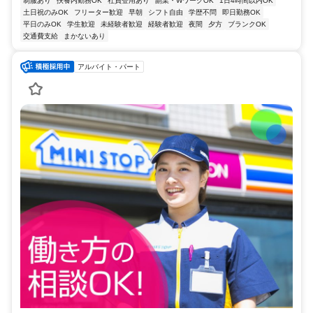
制服あり
扶養内勤務OK
社員登用あり
副業・WワークOK
1日4時間以内OK
土日祝のみOK
フリーター歓迎
早朝
シフト自由
学歴不問
即日勤務OK
平日のみOK
学生歓迎
未経験者歓迎
経験者歓迎
夜間
夕方
ブランクOK
交通費支給
まかないあり
アルバイト・パート