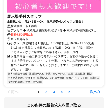
展示場受付スタッフ
土日祝のみ、月2・3回～OK！展示場受付スタッフ大募集！
株式会社一条工務店
アクセス ◆ 武蔵野線 南越谷駅 徒歩 7分 ◆ 東武伊勢崎線(東武スカイ
ツリーライン) 新越谷駅 徒歩 8分 ◆ 東武伊勢崎線(東武スカイツリー
日給7,500円以上
ライン) 蒲生駅 徒歩 16分 ◆ 東武伊勢崎線(東武スカイツリーライン)
埼玉県越谷市
越谷駅 車 6分 ◆ 東武伊勢崎線(東武スカイツリーライン) 新田駅 車 9
シフト・勤務時間 週1日以上、1日6時間以上 10:00～17:00(実働
分
6h15m) ※残業なし 土日祝のみ（月2日～OK） ※「月3・4回位」
「毎週末」などご希望を ご相談下さい。現在、月2日・...
お仕事内容 一条工務店のモデルハウス前で、お客様を温かくお迎え
する「受付アシスタント」のお仕事。 あなたのお声がけから、お客
様の『夢のマイホーム探し』が始まります！ 「扶養内で効率よく稼
ぎたい」「空い...
業界未経験者歓迎
週1日からOK
副業・WワークOK
主婦・主夫歓迎
長期
バイク通勤OK
学歴不問
車通勤OK
未経験者歓迎
研修あり
シフト制
服装自由
友達と応募OK
髪型・髪色自由
前へ
次へ
1
2
3
4
5
この条件の新着求人を受け取る