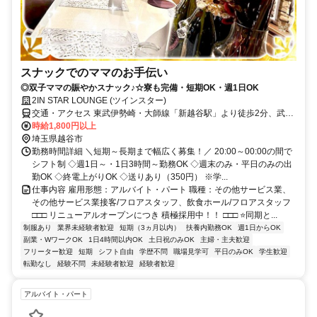
スナックでのママのお手伝い
◎双子ママの賑やかスナック♪☆寮も完備・短期OK・週1日OK
2IN STAR LOUNGE (ツインスター)
交通・アクセス 東武伊勢崎・大師線「新越谷駅」より徒歩2分、武蔵
野線「南越谷駅」より徒歩5分
時給1,800円以上
埼玉県越谷市
勤務時間詳細 ＼短期～長期まで幅広く募集！／ 20:00～00:00の間で
シフト制 ◇週1日～・1日3時間～勤務OK ◇週末のみ・平日のみの出
勤OK ◇終電上がりOK ◇送りあり（350円） ※学...
仕事内容 雇用形態：アルバイト・パート 職種：その他サービス業、
その他サービス業接客/フロアスタッフ、飲食ホール/フロアスタッフ
□□□ リニューアルオープンにつき 積極採用中！！ □□□ ⭐同期と...
制服あり
業界未経験者歓迎
短期（3ヵ月以内）
扶養内勤務OK
週1日からOK
副業・WワークOK
1日4時間以内OK
土日祝のみOK
主婦・主夫歓迎
フリーター歓迎
短期
シフト自由
学歴不問
職場見学可
平日のみOK
学生歓迎
転勤なし
経験不問
未経験者歓迎
経験者歓迎
アルバイト・パート