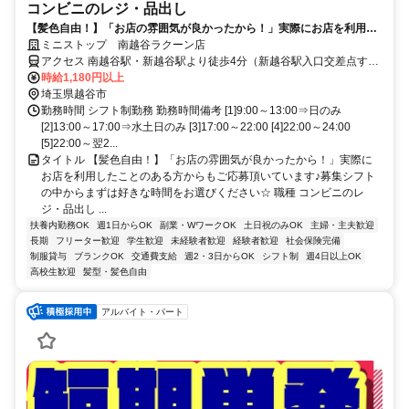
コンビニのレジ・品出し
【髪色自由！】「お店の雰囲気が良かったから！」実際にお店を利用し
たことのある方からもご応募頂いています♪募集シフトの中からまずは好
ミニストップ 南越谷ラクーン店
きな時間をお選びください☆
アクセス 南越谷駅・新越谷駅より徒歩4分（新越谷駅入口交差点す
ぐ） ★南越谷・新越谷エリアを中心に通勤しやすい環境です ★越谷
時給1,180円以上
市・草加市・川口市・吉川市・三郷市エリアからアクセス可能！ ★
埼玉県越谷市
その他のアクセス可能駅/蒲生駅、越谷駅、新田駅
勤務時間 シフト制勤務 勤務時間備考 [1]9:00～13:00⇒日のみ
[2]13:00～17:00⇒水土日のみ [3]17:00～22:00 [4]22:00～24:00
[5]22:00～翌2...
タイトル 【髪色自由！】「お店の雰囲気が良かったから！」実際に
お店を利用したことのある方からもご応募頂いています♪募集シフト
の中からまずは好きな時間をお選びください☆ 職種 コンビニのレ
ジ・品出し ...
扶養内勤務OK
週1日からOK
副業・WワークOK
土日祝のみOK
主婦・主夫歓迎
長期
フリーター歓迎
学生歓迎
未経験者歓迎
経験者歓迎
社会保険完備
制服貸与
ブランクOK
交通費支給
週2・3日からOK
シフト制
週4日以上OK
高校生歓迎
髪型・髪色自由
アルバイト・パート