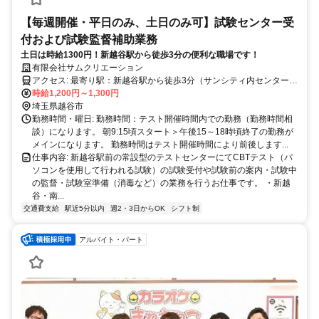
【毎週開催・平日のみ、土日のみ可】試験センター受
付および試験監督補助業務
土日は時給1300円！新越谷駅から徒歩3分の便利な職場です！
有限会社サムクリエーション
アクセス: 最寄り駅：新越谷駅から徒歩3分（サンシティ内センター）
自転車置き場・駐車場はありません（近隣の有料駐車場・駐輪場をご
時給1,200円～1,300円
利用下さい）
埼玉県越谷市
勤務時間・曜日: 勤務時間：テスト開催時間内での勤務（勤務時間相
談）になります。 朝9:15頃スタート＞午後15～18時頃終了の勤務が
メインになります。 勤務時間はテスト開催時間により前後します...
仕事内容: 新越谷駅前の常設型のテストセンターにてCBTテスト（パ
ソコンを使用して行われる試験）の試験受付や試験前の案内・試験中
の監督・試験室準備（消毒など）の業務を行うお仕事です。 ・新越
谷・南...
交通費支給
駅近5分以内
週2・3日からOK
シフト制
アルバイト・パート