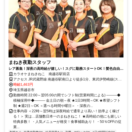
まねき夜勤スタッフ
レア募集！深夜の高時給が嬉しい！スグに勤務スタートOK！髪色自由ピ
アスOK！未経験歓迎！週2～OK！
カラオケまねきねこ 南越谷駅前店
アクセス JR武蔵野線 南越谷駅南口より徒歩1分、東武伊勢崎線(スカ
イツリーライン) 新越谷駅東口より徒歩1分
時給1,463円
埼玉県越谷市
勤務時間 22:00～翌05:00の間でシフト制(営業時間による) ―――◆
積極採用中◆――― 金土日の朝～夜 ★1日3時間～OK ★希望シフト
制 ★週2日～OK ＜選べる時間や曜日＞ ・深夜の...
仕事内容 ＜22時～翌5時は深夜時給で通常より高い！効率よく稼げ
る！＞ 実は…店舗数日本一のまねきねこ！ ★高時給の他にも嬉しい
特典多数！ ・人気メニューが格安！食事補助あり！ ・50％OFFの従
業...