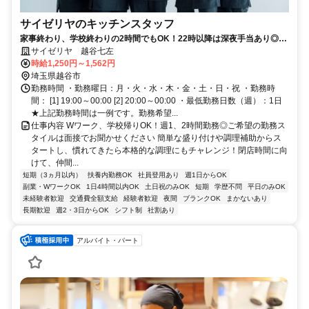
サイゼリヤのキッチンスタッフ
家事終わり、学校終わりの2時間でもOK！22時以降は深夜手当あり◎短
時間で稼ごう※接客あり
サイゼリヤ 越谷七左
時給1,250円～1,562円
埼玉県越谷市
勤務時間 ・勤務曜日：月・火・水・木・金・土・日・祝 ・勤務時
間： [1] 19:00～00:00 [2] 20:00～00:00 ・最低勤務日数（週）：1日
★上記勤務時間は一例です。勤務希望...
仕事内容 Wワーク、学校帰りOK！週1、2時間勤務◎ご希望の勤務ス
タイルは面接でお聞かせください 簡単な盛り付けや調理補助からス
タートし、慣れてきたら本格的な調理にもチャレンジ！閉店時間に向
けて、仲間...
短期（3ヵ月以内）
扶養内勤務OK
社員登用あり
週1日からOK
副業・WワークOK
1日4時間以内OK
土日祝のみOK
短期
学歴不問
平日のみOK
未経験者歓迎
交通費全額支給
経験者歓迎
夜間
ブランクOK
まかないあり
長期歓迎
週2・3日からOK
シフト制
社割あり
アルバイト・パート