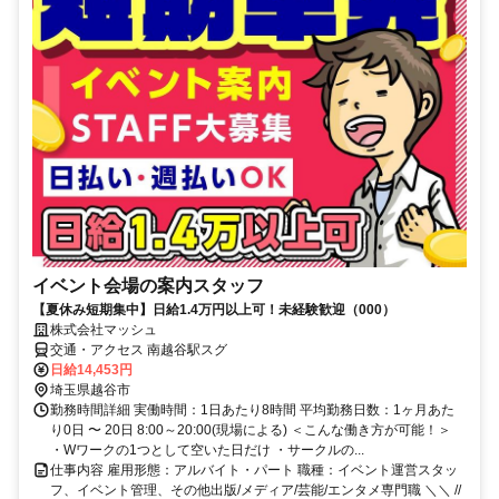
イベント会場の案内スタッフ
【夏休み短期集中】日給1.4万円以上可！未経験歓迎（000）
株式会社マッシュ
交通・アクセス 南越谷駅スグ
日給14,453円
埼玉県越谷市
勤務時間詳細 実働時間：1日あたり8時間 平均勤務日数：1ヶ月あた
り0日 〜 20日 8:00～20:00(現場による) ＜こんな働き方が可能！＞
・Wワークの1つとして空いた日だけ ・サークルの...
仕事内容 雇用形態：アルバイト・パート 職種：イベント運営スタッ
フ、イベント管理、その他出版/メディア/芸能/エンタメ専門職 ＼＼ //