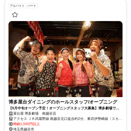
アルバイト・パート
博多屋台ダイニングのホールスタッフ/オープニング
【9月中旬オープン予定！オープニングスタッフ大募集】博多劇場でワ
クワクするバイトしませんか？
屋台屋 博多劇場 南越谷店
アクセス ＪＲ武蔵野線 南越谷北口徒歩約2分、東武伊勢崎線〔スカイ
ツリーライン〕 新越谷東口徒歩約3分、東武伊勢崎線〔スカイツリー
時給1,500円以上
ライン〕 蒲生東口徒歩約16分
埼玉県越谷市