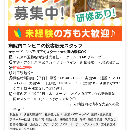
病院内コンビニの接客販売スタッフ
★オープニング/9月下旬スタート★扶養内勤務OK！
イムス埼玉越谷病院/株式会社アークランド(IMSグループ)
交通・アクセス 東武スカイツリーライン「新越谷駅」・JR武蔵野線
「南越谷駅」からバス／バス停「伊原一丁目」から徒歩3分、東武ス
時給1,266円
カイツリーライン「蒲生駅」から徒歩25分
埼玉県越谷市
勤務時間詳細 【平日】 早番／08:30～13:30（実働5h） 遅番／12:00
～17:00（実働5h） 【土曜】 08:30～13:30（実働5h） ★働きやすい
シフト制 ★残業なしで定時退社...
仕事内容 ＼ 10月1日（木）オープニング ／ 9月下旬から研修開始！
同時スタートのスタッフばかりで安心◎
┏━━━━━━━━━━━━━━━┓ ★ 病院内の清潔な売店での勤
務 ★ ┗━━━━━━━...
制服あり
扶養内勤務OK
社員登用あり
副業・WワークOK
主婦・主夫歓迎
フリーター歓迎
学歴不問
転勤なし
未経験者歓迎
午前
経験者歓迎
残業なし
有資格者歓迎
研修あり
夕方
ブランクOK
オープニングスタッフ
交通費支給
長期歓迎
シフト制