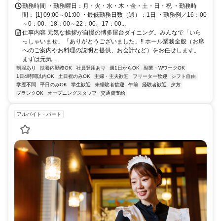
勤務時間 ・勤務曜日：月・火・水・木・金・土・日・祝 ・勤務時
間： [1] 09:00～01:00 ・最低勤務日数（週）：1日 ・勤務例／16：00
～0：00、18：00～22：00、17：00...
仕事内容 元気な挨拶が自慢の博多屋台ダイニング。みんなで「いら
っしゃいませ」「ありがとうございました」!! ホール業務全般（お席
へのご案内やお料理の説明と提供、お会計など）をお任せします。
まずは元気...
制服あり
扶養内勤務OK
社員登用あり
週1日からOK
副業・WワークOK
1日4時間以内OK
土日祝のみOK
主婦・主夫歓迎
フリーター歓迎
シフト自由
学歴不問
平日のみOK
学生歓迎
未経験者歓迎
午前
経験者歓迎
夕方
ブランクOK
オープニングスタッフ
交通費支給
アルバイト・パート