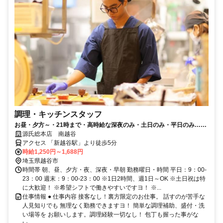
調理・キッチンスタッフ
お昼・夕方～・21時まで・高時給な深夜のみ・土日のみ・平日のみ…好
きな時間・曜日でＯＫ！
源氏総本店 南越谷
アクセス 「新越谷駅」より徒歩5分
時給1,250円～1,688円
埼玉県越谷市
時間帯 朝、昼、夕方・夜、深夜・早朝 勤務曜日・時間 平日：9：00-
23：00 週末：9：00-23：00 ※1日2時間、週1日～OK ※土日祝は特
に大歓迎！ ※希望シフトで働きやすいですヨ！ ※...
仕事情報 ● 仕事内容 接客なし！裏方限定のお仕事。 話すのが苦手な
人見知りでも 無理なく勤務できますヨ！ 簡単な調理補助、盛付・洗
い場等を お願いします。調理経験一切なし！ 包丁も握った事がな