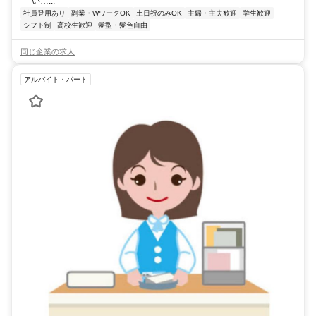
い…...
社員登用あり
副業・WワークOK
土日祝のみOK
主婦・主夫歓迎
学生歓迎
シフト制
高校生歓迎
髪型・髪色自由
同じ企業の求人
アルバイト・パート