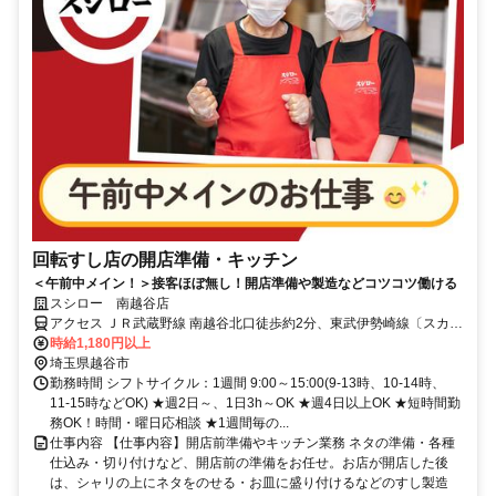
回転すし店の開店準備・キッチン
＜午前中メイン！＞接客ほぼ無し！開店準備や製造などコツコツ働ける
スシロー 南越谷店
アクセス ＪＲ武蔵野線 南越谷北口徒歩約2分、東武伊勢崎線〔スカイ
ツリーライン〕 新越谷東口徒歩約3分、東武伊勢崎線〔スカイツリー
時給1,180円以上
ライン〕 蒲生東口徒歩約16分
埼玉県越谷市
勤務時間 シフトサイクル：1週間 9:00～15:00(9-13時、10-14時、
11-15時などOK) ★週2日～、1日3h～OK ★週4日以上OK ★短時間勤
務OK！時間・曜日応相談 ★1週間毎の...
仕事内容 【仕事内容】開店前準備やキッチン業務 ネタの準備・各種
仕込み・切り付けなど、開店前の準備をお任せ。お店が開店した後
は、シャリの上にネタをのせる・お皿に盛り付けるなどのすし製造