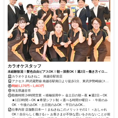
カラオケスタッフ
未経験歓迎！髪色自由ピアスOK！朝～深夜OK！週2日～働き方イロイ
ロ！まねきねこで楽しく稼ご～！
カラオケまねきねこ 南越谷駅前店
アクセス JR武蔵野線 南越谷駅南口より徒歩1分、東武伊勢崎線(スカ
イツリーライン) 新越谷駅東口より徒歩1分
時給1,170円～1,463円
埼玉県越谷市
勤務時間 24時間営業 ＜積極採用中＞ 金土日の朝～夜 ★週2日～OK
★1日3時間～OK ★希望シフト制 ＜選べる時間や曜日＞ ・午前のみ
OK ・午後のみOK ・土日祝のみOK ・平日のみOK...
仕事内容 店舗数日本一！まねきねこのメリットその1！ ＜おしゃれ
OK！自分らしく働ける♪＞ お客さまが不快な思いをされないことが前