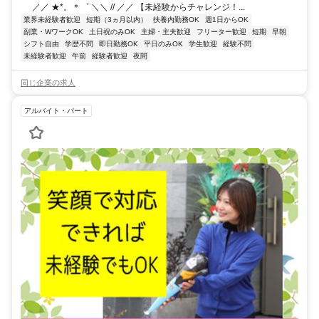
／／ ★*。＊゜ ＼＼ // ／／ 【未経験からチャレンジ！...
業界未経験者歓迎
短期（3ヵ月以内）
扶養内勤務OK
週1日からOK
副業・WワークOK
土日祝のみOK
主婦・主夫歓迎
フリーター歓迎
短期
早朝
シフト自由
学歴不問
即日勤務OK
平日のみOK
学生歓迎
経験不問
未経験者歓迎
午前
経験者歓迎
夜間
同じ企業の求人
アルバイト・パート