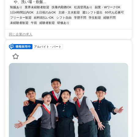
や、洗い場・炊飯...
制服あり
業界未経験者歓迎
扶養内勤務OK
社員登用あり
副業・WワークOK
1日4時間以内OK
土日祝のみOK
主婦・主夫歓迎
週1シフト提出
60代も応募可
フリーター歓迎
給料前払いOK
シフト自由
学歴不問
学生歓迎
経験不問
未経験者歓迎
午前
経験者歓迎
研修あり
同じ企業の求人
アルバイト・パート