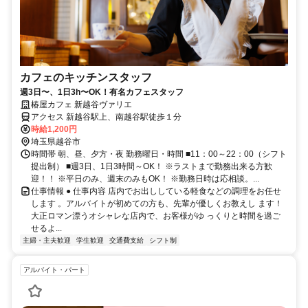
カフェのキッチンスタッフ
週3日〜、1日3h〜OK！有名カフェスタッフ
椿屋カフェ 新越谷ヴァリエ
アクセス 新越谷駅上、南越谷駅徒歩１分
時給1,200円
埼玉県越谷市
時間帯 朝、昼、夕方・夜 勤務曜日・時間 ■11：00～22：00（シフト
提出制） ■週3日、1日3時間～OK！ ※ラストまで勤務出来る方歓
迎！！ ※平日のみ、週末のみもOK！ ※勤務日時は応相談。...
仕事情報 ● 仕事内容 店内でお出ししている軽食などの調理をお任せ
します 。アルバイトが初めての方も、先輩が優しくお教えし ます！
大正ロマン漂うオシャレな店内で、お客様がゆ っくりと時間を過ご
せるよ...
主婦・主夫歓迎
学生歓迎
交通費支給
シフト制
アルバイト・パート