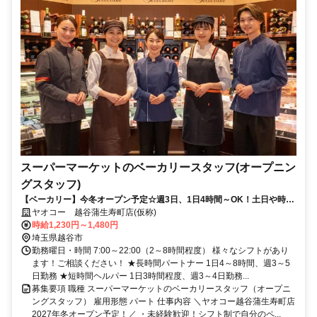
スーパーマーケットのベーカリースタッフ(オープニン
グスタッフ)
【ベーカリー】今冬オープン予定☆週3日、1日4時間～OK！土日や時間
帯で最大時給1,480円！
ヤオコー 越谷蒲生寿町店(仮称)
時給1,230円～1,480円
埼玉県越谷市
勤務曜日・時間 7:00～22:00（2～8時間程度） 様々なシフトがあり
ます！ご相談ください！ ★長時間パートナー 1日4～8時間、週3～5
日勤務 ★短時間ヘルパー 1日3時間程度、週3～4日勤務...
募集要項 職種 スーパーマーケットのベーカリースタッフ（オープニ
ングスタッフ） 雇用形態 パート 仕事内容 ＼ヤオコー越谷蒲生寿町店
2027年冬オープン予定！／ ・未経験歓迎！シフト制で自分のペ...