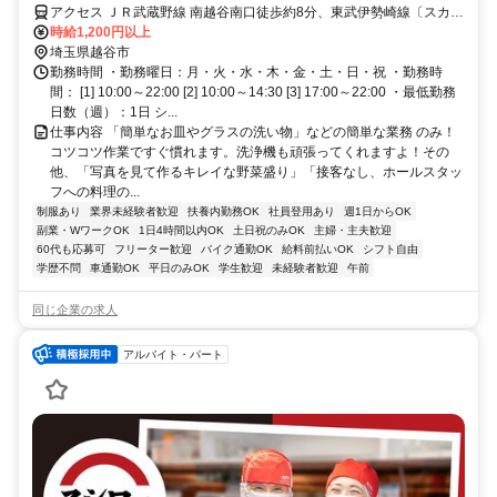
アクセス ＪＲ武蔵野線 南越谷南口徒歩約8分、東武伊勢崎線〔スカイ
ツリーライン〕 新越谷東口徒歩約8分、東武伊勢崎線〔スカイツリー
時給1,200円以上
ライン〕 蒲生東口徒歩約12分 南越谷駅南口 徒歩5分
埼玉県越谷市
勤務時間 ・勤務曜日：月・火・水・木・金・土・日・祝 ・勤務時
間： [1] 10:00～22:00 [2] 10:00～14:30 [3] 17:00～22:00 ・最低勤務
日数（週）：1日 シ...
仕事内容 「簡単なお皿やグラスの洗い物」などの簡単な業務 のみ！
コツコツ作業ですぐ慣れます。洗浄機も頑張ってくれますよ！その
他、「写真を見て作るキレイな野菜盛り」「接客なし、ホールスタッ
フへの料理の...
制服あり
業界未経験者歓迎
扶養内勤務OK
社員登用あり
週1日からOK
副業・WワークOK
1日4時間以内OK
土日祝のみOK
主婦・主夫歓迎
60代も応募可
フリーター歓迎
バイク通勤OK
給料前払いOK
シフト自由
学歴不問
車通勤OK
平日のみOK
学生歓迎
未経験者歓迎
午前
同じ企業の求人
アルバイト・パート