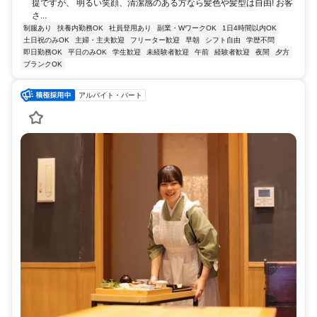
提ですが、 明るい笑顔、清潔感のある方なら髪色や髪型は自由! お客
さ...
制服あり
扶養内勤務OK
社員登用あり
副業・WワークOK
1日4時間以内OK
土日祝のみOK
主婦・主夫歓迎
フリーター歓迎
早朝
シフト自由
学歴不問
即日勤務OK
平日のみOK
学生歓迎
未経験者歓迎
午前
経験者歓迎
夜間
夕方
ブランクOK
アルバイト・パート