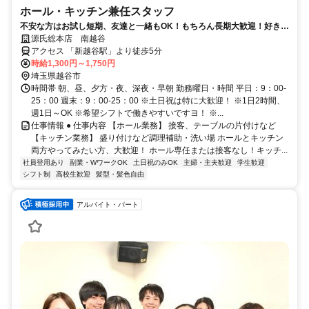
ホール・キッチン兼任スタッフ
不安な方はお試し短期、友達と一緒もOK！もちろん長期大歓迎！好きな
時間・曜日でOK！
源氏総本店 南越谷
アクセス 「新越谷駅」より徒歩5分
時給1,300円～1,750円
埼玉県越谷市
時間帯 朝、昼、夕方・夜、深夜・早朝 勤務曜日・時間 平日：9：00-
25：00 週末：9：00-25：00 ※土日祝は特に大歓迎！ ※1日2時間、
週1日～OK ※希望シフトで働きやすいですヨ！ ※...
仕事情報 ● 仕事内容 【ホール業務】 接客、テーブルの片付けなど
【キッチン業務】 盛り付けなど調理補助・洗い場 ホールとキッチン
両方やってみたい方、大歓迎！ ホール専任または接客なし！キッチ...
社員登用あり
副業・WワークOK
土日祝のみOK
主婦・主夫歓迎
学生歓迎
シフト制
高校生歓迎
髪型・髪色自由
アルバイト・パート