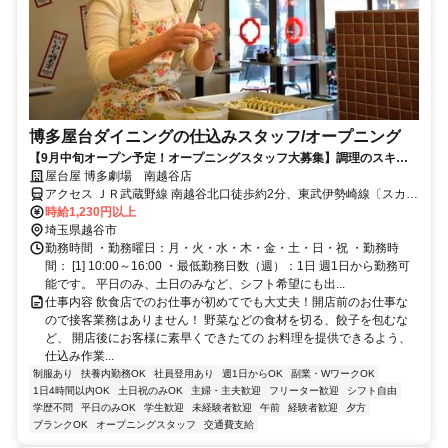
博多屋台ダイニングの仕込みスタッフ/オープニング
【9月中旬オープン予定！オープニングスタッフ大募集】調理のスキル
を活かせる仕込みスタッフ大募集！
屋台屋 博多劇場 南越谷店
アクセス ＪＲ武蔵野線 南越谷北口徒歩約2分、東武伊勢崎線〔スカイ
ツリーライン〕 新越谷東口徒歩約3分、東武伊勢崎線〔スカイツリー
時給1,230円以上
ライン〕 蒲生東口徒歩約16分
埼玉県越谷市
勤務時間 ・勤務曜日：月・火・水・木・金・土・日・祝 ・勤務時
間： [1] 10:00～16:00 ・最低勤務日数（週）：1日 週1日から勤務可
能です。 平日のみ、土日のみなど、シフト希望にも出...
仕事内容 飲食店でのお仕事が初めてでも大丈夫！開店前のお仕事な
ので接客業務はありません！ 野菜などの食材を切る、餃子を包むな
ど、 開店後にお客様に素早くできたての お料理を提供できるよう、
仕込み作業...
制服あり
扶養内勤務OK
社員登用あり
週1日からOK
副業・WワークOK
1日4時間以内OK
土日祝のみOK
主婦・主夫歓迎
フリーター歓迎
シフト自由
学歴不問
平日のみOK
学生歓迎
未経験者歓迎
午前
経験者歓迎
夕方
ブランクOK
オープニングスタッフ
交通費支給