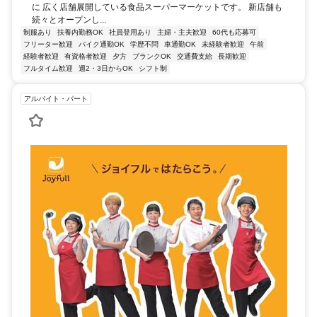
に 広く店舗展開している食品スーパーマーケットです。 新店舗も
続々とオープンし...
制服あり
扶養内勤務OK
社員登用あり
主婦・主夫歓迎
60代も応募可
フリーター歓迎
バイク通勤OK
学歴不問
車通勤OK
未経験者歓迎
午前
経験者歓迎
有資格者歓迎
夕方
ブランクOK
交通費支給
長期歓迎
フルタイム歓迎
週2・3日からOK
シフト制
アルバイト・パート