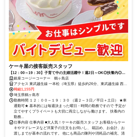
ケーキ屋の接客販売スタッフ
【12：00～19：30】子育て中の主婦活躍中！週2日～OK◎扶養内◎未
経験スタート大歓迎♪
銀座コージーコーナー 鶴ヶ島店
アクセス 東武越生線 一本松（埼玉県）徒歩約26分、東武越生線 西大
家徒歩約35分、ＪＲ川越線 武蔵高萩北口徒歩約36分 東武越生線「一
時給1,155円
本松駅」より徒歩27分
埼玉県鶴ヶ島市
勤務時間 １２：００～１９：３０ （週２～３日／平日＋土日） ★車
通勤可★ 基本的には毎週決まった曜日・時間の勤務ですので 予定が
立てやすくプライベートも大切に両立しながら働けます。 扶養内の
勤務...
仕事内容 仕事内容 ■大人気！ケーキの販売スタッフ お客様からケー
キやマドレーヌなど洋菓子の注文をお伺いし、 箱詰め、お会計、お
渡しまでが基本の流れです。 他にも商品の陳列や消耗品の補充、清