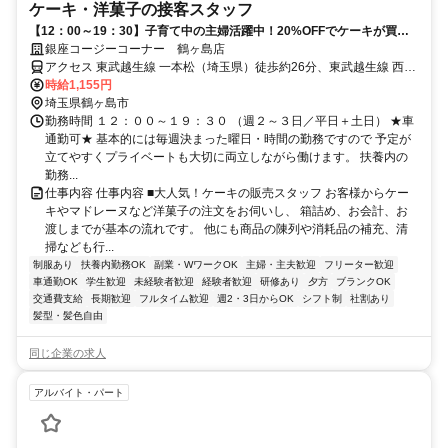
ケーキ・洋菓子の接客スタッフ
【12：00～19：30】子育て中の主婦活躍中！20%OFFでケーキが買え
る♪週2日～OK◎扶養内◎
銀座コージーコーナー 鶴ヶ島店
アクセス 東武越生線 一本松（埼玉県）徒歩約26分、東武越生線 西大
家徒歩約35分、ＪＲ川越線 武蔵高萩北口徒歩約36分 東武越生線「一
時給1,155円
本松駅」より徒歩27分
埼玉県鶴ヶ島市
勤務時間 １２：００～１９：３０ （週２～３日／平日＋土日） ★車
通勤可★ 基本的には毎週決まった曜日・時間の勤務ですので 予定が
立てやすくプライベートも大切に両立しながら働けます。 扶養内の
勤務...
仕事内容 仕事内容 ■大人気！ケーキの販売スタッフ お客様からケー
キやマドレーヌなど洋菓子の注文をお伺いし、 箱詰め、お会計、お
渡しまでが基本の流れです。 他にも商品の陳列や消耗品の補充、清
掃なども行...
制服あり
扶養内勤務OK
副業・WワークOK
主婦・主夫歓迎
フリーター歓迎
車通勤OK
学生歓迎
未経験者歓迎
経験者歓迎
研修あり
夕方
ブランクOK
交通費支給
長期歓迎
フルタイム歓迎
週2・3日からOK
シフト制
社割あり
髪型・髪色自由
同じ企業の求人
アルバイト・パート