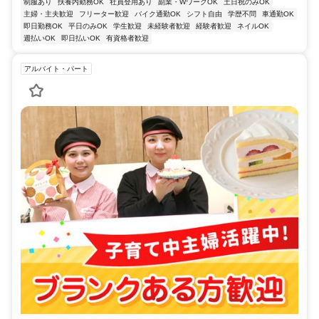
制服あり
扶養内勤務OK
社員登用あり
副業・WワークOK
土日祝のみOK
主婦・主夫歓迎
フリーター歓迎
バイク通勤OK
シフト自由
学歴不問
車通勤OK
即日勤務OK
平日のみOK
学生歓迎
未経験者歓迎
経験者歓迎
ネイルOK
週払いOK
即日払いOK
有資格者歓迎
アルバイト・パート