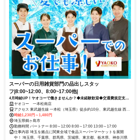
スーパーの日用雑貨部門の品出しスタッ
フ|8:00~12:00、8:00~17:00他|
4月時給UP！ヤオコーで働きませんか？◆未経験歓迎◆交通費規定支給
◆福利厚生充実
ヤオコー 一本松南店
アクセス 東武越生線 一本松（埼玉県）徒歩約10分、東武越生線 西大
家徒歩約18分、東武越生線 川角徒歩約30分 東武越生線一本松駅出口
時給1,230円～1,480円
より徒歩約10分程です 車通勤 OK バイク通勤 OK 自転車通勤 OK
埼玉県鶴ヶ島市
勤務時間 パートナー 8:00～12:00 8:00～17:00 13:00～17:00
仕事内容 埼玉を拠点に関東全域で食品スーパーマーケットを展開
中！ 埼玉県、千葉県、群馬県、茨城県、東京都、栃木県、神奈川県