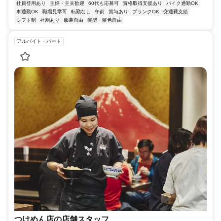
社員登用あり
主婦・主夫歓迎
60代も応募可
資格取得支援あり
バイク通勤OK
車通勤OK
職場見学可
転勤なし
午前
賞与あり
ブランクOK
交通費支給
シフト制
社割あり
服装自由
髪型・髪色自由
アルバイト・パート
つけめん店の店舗スタッフ