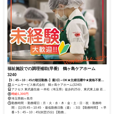
福祉施設での調理補助(早番) 鶴ヶ島ケアホーム
3240
【5：45～10：45の朝活勤務♪】週3日～OK★主婦活躍中★資格不要★
未経験OK！優しく教えます！
エームサービス株式会社 鶴ヶ島ケアホーム(3240)
アクセス 東武越生線 一本松（埼玉県）徒歩約25分、東武東上線 若葉
西口徒歩約35分、東武東上線 坂戸南口徒歩約35分 ※住所から自動設
時給1,300円
定しているため、MAPの位置がずれている場合がございます
埼玉県鶴ヶ島市
勤務時間 ・勤務曜日：月・火・水・木・金・土・日・祝 ・勤務時
間： [1] 05:45～10:45 ・最低勤務日数（週）：3日 【勤務時間】 ＜早
番＞5：45～10：45(休憩15分) 【勤務...