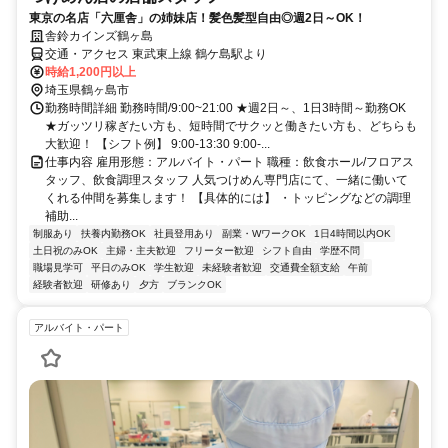
東京の名店「六厘舎」の姉妹店！髪色髪型自由◎週2日～OK！
舎鈴カインズ鶴ヶ島
交通・アクセス 東武東上線 鶴ケ島駅より
時給1,200円以上
埼玉県鶴ヶ島市
勤務時間詳細 勤務時間/9:00~21:00 ★週2日～、1日3時間～勤務OK
★ガッツリ稼ぎたい方も、短時間でサクッと働きたい方も、どちらも
大歓迎！ 【シフト例】 9:00-13:30 9:00-...
仕事内容 雇用形態：アルバイト・パート 職種：飲食ホール/フロアス
タッフ、飲食調理スタッフ 人気つけめん専門店にて、一緒に働いて
くれる仲間を募集します！ 【具体的には】 ・トッピングなどの調理
補助...
制服あり
扶養内勤務OK
社員登用あり
副業・WワークOK
1日4時間以内OK
土日祝のみOK
主婦・主夫歓迎
フリーター歓迎
シフト自由
学歴不問
職場見学可
平日のみOK
学生歓迎
未経験者歓迎
交通費全額支給
午前
経験者歓迎
研修あり
夕方
ブランクOK
アルバイト・パート