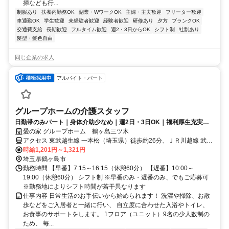
掃なども行...
制服あり
扶養内勤務OK
副業・WワークOK
主婦・主夫歓迎
フリーター歓迎
車通勤OK
学生歓迎
未経験者歓迎
経験者歓迎
研修あり
夕方
ブランクOK
交通費支給
長期歓迎
フルタイム歓迎
週2・3日からOK
シフト制
社割あり
髪型・髪色自由
同じ企業の求人
アルバイト・パート
グループホームの介護スタッフ
日勤帯のみパート｜身体介助少なめ｜週2日・3日OK｜福利厚生充実◎
｜認知症ケア
愛の家 グループホーム 鶴ヶ島三ツ木
アクセス 東武越生線 一本松（埼玉県）徒歩約26分、ＪＲ川越線 武蔵
高萩北口徒歩約37分、東武越生線 西大家徒歩約37分 国道407号線、
時給1,201円～1,321円
圏央鶴ヶ島入口すぐそば
埼玉県鶴ヶ島市
勤務時間 【早番】7:15～16:15（休憩60分） 【遅番】10:00～
19:00（休憩60分） シフト制 ※早番のみ・遅番のみ、でもご応募可
※勤務地によりシフト時間が若干異なります
仕事内容 日常生活のお手伝いから始められます！ 洗濯や掃除、お散
歩などをご入居者と一緒に行い、 自立度に合わせた入浴やトイレ、
お食事のサポートをします。 1フロア（ユニット）9名の少人数制の
ため、 毎...