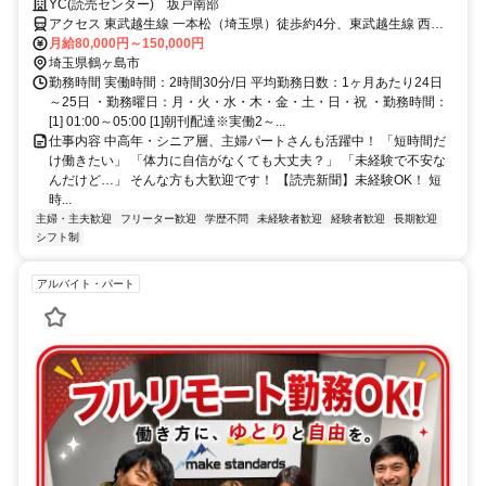
中！配達未経験でも大歓迎♪
YC(読売センター) 坂戸南部
アクセス 東武越生線 一本松（埼玉県）徒歩約4分、東武越生線 西大
家徒歩約21分、東武越生線 川角徒歩約33分
月給80,000円～150,000円
埼玉県鶴ヶ島市
勤務時間 実働時間：2時間30分/日 平均勤務日数：1ヶ月あたり24日
～25日 ・勤務曜日：月・火・水・木・金・土・日・祝 ・勤務時間：
[1] 01:00～05:00 [1]朝刊配達※実働2～...
仕事内容 中高年・シニア層、主婦パートさんも活躍中！ 「短時間だ
け働きたい」 「体力に自信がなくても大丈夫？」 「未経験で不安な
んだけど…」 そんな方も大歓迎です！ 【読売新聞】未経験OK！ 短
時...
主婦・主夫歓迎
フリーター歓迎
学歴不問
未経験者歓迎
経験者歓迎
長期歓迎
シフト制
アルバイト・パート