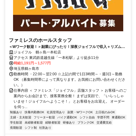
ファミレスのホールスタッフ
＜Wワーク歓迎！＞副業にぴったり！深夜ジョイフルで収入＋リズムも
安定♪履歴書不要◎
ジョイフル 鶴ヶ島一本松店
アクセス 東武鉄道越生線「一本松駅」より徒歩11分
時給1,191円～1,577円
埼玉県鶴ヶ島市
勤務時間 ・22:00～翌2:00 ☆上記の間で1日3時間～・週3日～勤務
OK （募集時間帯によって異なります。お気軽にお問い合わせくださ
い。）
仕事内容 ＜ ファミレス「ジョイフル」店舗スタッフ ＞ お客様へのご
案内からお会計まで、接客業務全般！ まずは笑顔で、「いらっしゃ
いませ！ジョイフルへようこそ！」 とお客様をお出迎え。 オーダー
を伺っ...
制服あり
扶養内勤務OK
社員登用あり
副業・WワークOK
土日祝のみOK
主婦・主夫歓迎
フリーター歓迎
バイク通勤OK
シフト自由
学歴不問
車通勤OK
学生歓迎
未経験者歓迎
経験者歓迎
研修あり
ブランクOK
交通費支給
長期歓迎
シフト制
社割あり