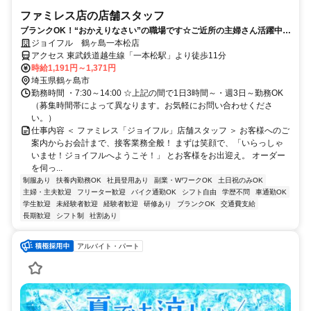
ファミレス店の店舗スタッフ
ブランクOK！“おかえりなさい”の職場です☆ご近所の主婦さん活躍中☆
家庭の都合に合わせてシフト相談♪
ジョイフル 鶴ヶ島一本松店
アクセス 東武鉄道越生線「一本松駅」より徒歩11分
時給1,191円～1,371円
埼玉県鶴ヶ島市
勤務時間 ・7:30～14:00 ☆上記の間で1日3時間～・週3日～勤務OK
（募集時間帯によって異なります。お気軽にお問い合わせくださ
い。）
仕事内容 ＜ ファミレス「ジョイフル」店舗スタッフ ＞ お客様へのご
案内からお会計まで、接客業務全般！ まずは笑顔で、「いらっしゃ
いませ！ジョイフルへようこそ！」 とお客様をお出迎え。 オーダー
を伺っ...
制服あり
扶養内勤務OK
社員登用あり
副業・WワークOK
土日祝のみOK
主婦・主夫歓迎
フリーター歓迎
バイク通勤OK
シフト自由
学歴不問
車通勤OK
学生歓迎
未経験者歓迎
経験者歓迎
研修あり
ブランクOK
交通費支給
長期歓迎
シフト制
社割あり
アルバイト・パート