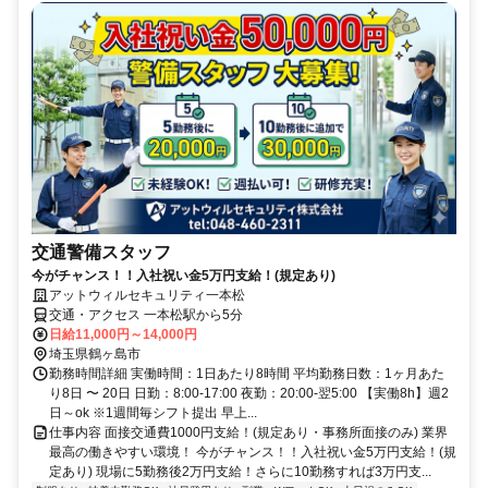
交通警備スタッフ
今がチャンス！！入社祝い金5万円支給！(規定あり)
アットウィルセキュリティ一本松
交通・アクセス 一本松駅から5分
日給11,000円～14,000円
埼玉県鶴ヶ島市
勤務時間詳細 実働時間：1日あたり8時間 平均勤務日数：1ヶ月あた
り8日 〜 20日 日勤：8:00-17:00 夜勤：20:00-翌5:00 【実働8h】週2
日～ok ※1週間毎シフト提出 早上...
仕事内容 面接交通費1000円支給！(規定あり・事務所面接のみ) 業界
最高の働きやすい環境！ 今がチャンス！！入社祝い金5万円支給！(規
定あり) 現場に5勤務後2万円支給！さらに10勤務すれば3万円支...