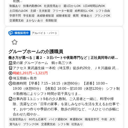
初挑...
制服あり
扶養内勤務OK
社員登用あり
週1日からOK
1日4時間以内OK
土日祝のみOK
主婦・主夫歓迎
フリーター歓迎
給料前払いOK
シフト自由
学歴不問
学生歓迎
未経験者歓迎
経験者歓迎
夜間
研修あり
ブランクOK
交通費支給
まかないあり
長期歓迎
アルバイト・パート
グループホームの介護職員
働き方が選べる｜週２・３日パートや夜勤専門など｜正社員同等の研修
や福利厚生あり♪
愛の家 グループホーム 鶴ヶ島三ツ木
アクセス 東武越生線 一本松（埼玉県）徒歩約26分、ＪＲ川越線 武蔵
高萩北口徒歩約37分、東武越生線 西大家徒歩約37分 国道407号線、
時給1,201円～1,321円
圏央鶴ヶ島入口すぐそば
埼玉県鶴ヶ島市
勤務時間 【早番】7:15～16:15（休憩60分） 【遅番】10:00～
19:00（休憩60分） 【夜勤】16:00～翌10:00（休憩120分） シフト制
※勤務地によりシフト時間が若干異なりま...
仕事内容 1ユニット9名の少人数制。ご入居者と一緒に、料理や掃
除、洗濯などの「日常の家事」を楽しみながら生活を支えるお仕事で
す。おやつ作りや季節の行事、散歩の同行など、一人ひとりの歩幅に
合わせた穏やか...
社員登用あり
60代も応募可
バイク通勤OK
車通勤OK
職場見学可
午前
夕方
賞与あり
ブランクOK
交通費支給
シフト制
社割あり