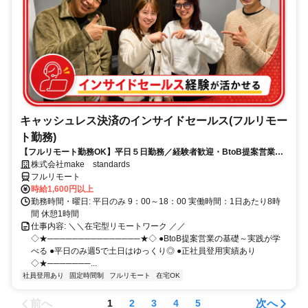
キャッシュレス決済のインサイドセールス(フルリモー
ト勤務)
【フルリモート勤務OK】平日５日勤務／経験者歓迎・BtoB提案営業で
スキルアップ
株式会社make standards
フルリモート
時給1,600円以上
勤務時間・曜日: 平日のみ 9：00～18：00 実働時間：1日あたり8時
間 休憩1時間
仕事内容: ＼＼在宅型リモートワーク ／／
◇★───────────────★◇ ●BtoB提案営業の基礎～実践が学
べる ●平日のみ週5で土日はゆっくり◎ ●正社員登用実績あり
◇★───────...
社員登用あり
固定時間制
フルリモート
在宅OK
前へ
次へ
1
2
3
4
5