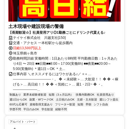
土木現場や建設現場の警備
【長期歓迎☆】社員登用アリ◎1勤務ごとにドリンク代貰える♪
テイケイ株式会社 川越支社[150]
交通・アクセス 一本松駅から徒歩圏内
日給13,500円以上
埼玉県鶴ヶ島市
勤務時間詳細 実働時間：1日あたり8時間 平均勤務日数：1ヶ月あた
り4日 〜 20日 ■■日勤■■8:00～17:00(実働8h) ■■夜勤■■20:00～
5:00(実働8h) ＊週1日～OK ＊土...
仕事内容 ＼オススメするにはワケがある♪／ ⭐＋…
―――――――――――・。 ❖ ＜未経験＞… 大歓迎！！ ❖ ❖ ＜稼
げる＞… 高日給！！ ❖ ❖ ＜気軽に＞… 週1・2日~ ❖ ・。
―――――――...
制服あり
業界未経験者歓迎
短期（3ヵ月以内）
扶養内勤務OK
社員登用あり
週1日からOK
副業・WワークOK
土日祝のみOK
主婦・主夫歓迎
週1シフト提出
60代も応募可
資格取得支援あり
フリーター歓迎
短期
早朝
シフト自由
学歴不問
平日のみOK
学生歓迎
経験不問
アルバイト・パート