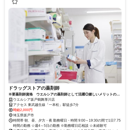
ドラッグストアの薬剤師
※要薬剤師資格 ウエルシアの薬剤師として活躍◎嬉しいメリットの多
いパートスタッフ大募集！
ウエルシア坂戸鶴舞厚川店
アクセス 東武越生線「一本松」駅徒歩7分
時給2,000円
埼玉県坂戸市
時間帯 朝、昼、夕方・夜 勤務曜日・時間 9:00～19:30の間で1日7.75
時間の勤務 ☆週4～5日の勤務 ※勤務曜日応相談 ☆未経験可