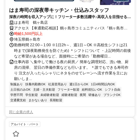
はま寿司の深夜帯キッチン・仕込みスタッフ
深夜の時間を収入アップに！フリーター多数活躍中♪高収入を目指せる環
境です！
はま寿司 鶴ヶ島店
アクセス 【車通勤応相談】鶴ヶ島市コミュニティバス『鶴ヶ島市役
所』バス停下車 徒歩6分
時給1,500円以上
埼玉県鶴ヶ島市
勤務時間 22:00～1:00 ※1日2h～、週1日～OK ※高校生シフトは21
時まで(深夜勤務発生を防ぐため) ＊シフトについて ・上記時間の前後
など希望がある場合など、面接時にご希望の「勤務曜日...
仕事内容 ＼集中して働ける夜の厨房／ 簡単な調理対応、洗い物、厨
房の清掃、 翌日の準備作業なども行います。 ＊誰でもできる寿司作
り 注文が入ったらシャリにネタをのせてレーンへ流す作業を主にお
願いしま...
制服あり
扶養内勤務OK
社員登用あり
週1日からOK
1日4時間以内OK
土日祝のみOK
主婦・主夫歓迎
フリーター歓迎
給料前払いOK
シフト自由
学歴不問
学生歓迎
未経験者歓迎
経験者歓迎
夜間
研修あり
ブランクOK
交通費支給
まかないあり
長期歓迎
同じ企業の求人
アルバイト・パート