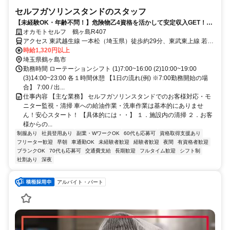
セルフガソリンスタンドのスタッフ
【未経験OK・年齢不問！】危険物乙4資格を活かして安定収入GET！シ
フト融通◎家族も使える給油社割あり！
オカモトセルフ 鶴ヶ島R407
アクセス 東武越生線 一本松（埼玉県）徒歩約29分、東武東上線 若葉
西口徒歩約32分、東武東上線 坂戸南口徒歩約36分
時給1,320円以上
埼玉県鶴ヶ島市
勤務時間 ローテーションシフト (1)7:00~16:00 (2)10:00~19:00
(3)14:00~23:00 各１時間休憩 【1日の流れ(例) ※7:00勤務開始の場
合】 7:00 / 出...
仕事内容 【主な業務】 セルフガソリンスタンドでのお客様対応・モ
ニター監視・清掃 車への給油作業・洗車作業は基本的にありませ
ん！安心スタート！ 【具体的には・・】 １．施設内の清掃 ２．お客
様からの...
制服あり
社員登用あり
副業・WワークOK
60代も応募可
資格取得支援あり
フリーター歓迎
早朝
車通勤OK
未経験者歓迎
経験者歓迎
夜間
有資格者歓迎
ブランクOK
70代も応募可
交通費支給
長期歓迎
フルタイム歓迎
シフト制
社割あり
深夜
アルバイト・パート