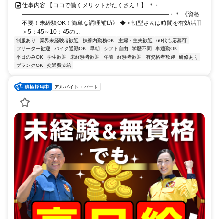
仕事内容 【ココで働くメリットがたくさん！】 ＊・
―――――――――――――――――――――――――・＊ 《資格
不要！未経験OK！簡単な調理補助》 ◆＜朝型さんは時間を有効活用
＞5：45～10：45の...
制服あり
業界未経験者歓迎
扶養内勤務OK
主婦・主夫歓迎
60代も応募可
フリーター歓迎
バイク通勤OK
早朝
シフト自由
学歴不問
車通勤OK
平日のみOK
学生歓迎
未経験者歓迎
午前
経験者歓迎
有資格者歓迎
研修あり
ブランクOK
交通費支給
アルバイト・パート