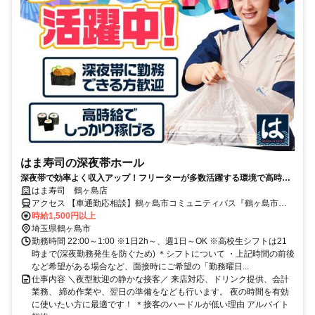
はま寿司の深夜帯ホール
深夜帯で効率よく収入アップ！フリーターが多数活躍する環境で高時給
で働きませんか？
はま寿司 鶴ヶ島店
アクセス 【車通勤応相談】鶴ヶ島市コミュニティバス『鶴ヶ島市役
所』バス停下車 徒歩6分
時給1,500円以上
埼玉県鶴ヶ島市
勤務時間 22:00～1:00 ※1日2h～、週1日～OK ※高校生シフトは21
時まで(深夜勤務発生を防ぐため) ＊シフトについて ・上記時間の前後
など希望がある場合など、面接時にご希望の「勤務曜日...
仕事内容 ＼夜型歓迎の静かな接客／ 来店対応、ドリンク提供、会計
業務、 締め作業や、翌日の準備をなども行います。 夜の時間を有効
に使いたい方に最適です！ ＊接客のハードルが低い理由 アルバイト