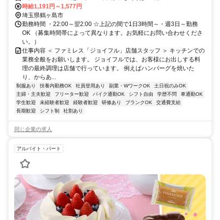
時給1,191円～1,577円
埼玉県鶴ヶ島市
勤務時間 ・22:00～翌2:00 ☆上記の間で1日3時間～・週3日～勤務
OK （募集時間帯によって異なります。お気軽にお問い合わせくださ
い。）
仕事内容 ＜ ファミレス「ジョイフル」店舗スタッフ ＞ キッチンでの
業務全般をお願いします。 ジョイフルでは、お客様にお出しする料
理の最終調理は店舗で行っています。 例えばハンバーグを焼いた
り、からあ...
制服あり
扶養内勤務OK
社員登用あり
副業・WワークOK
土日祝のみOK
主婦・主夫歓迎
フリーター歓迎
バイク通勤OK
シフト自由
学歴不問
車通勤OK
学生歓迎
未経験者歓迎
経験者歓迎
研修あり
ブランクOK
交通費支給
長期歓迎
シフト制
社割あり
同じ企業の求人
アルバイト・パート