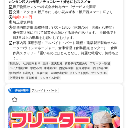
カンタン粒入れ作業／チョコレート好きにおススメ★
坂戸物流センター/株式会社鈴与カーゴサービス北関東
交通・アクセス 坂戸市にっさい花みず木：坂戸西スマートICより車
で約7分
時給1,180円
埼玉県坂戸市
勤務時間詳細 勤務時間：9:00～18:00（休憩75分・実働7.75時間）
※作業状況に応じて残業をお願いする場合があります。 ※最低でも
週3日以上の勤務をお願いしております。
仕事内容 雇用形態：アルバイト・パート 職種：建築製品製造オペレ
ーター/ラインマネージャー、倉庫管理（倉庫/配送センター）、倉庫
作業スタッフ - 「重いものはほとんどなし。綺麗な職場で、気持ちよ
く。...
制服あり
社員登用あり
主婦・主夫歓迎
資格取得支援あり
フリーター歓迎
バイク通勤OK
学歴不問
車通勤OK
固定時間制
職場見学可
平日のみOK
学生歓迎
転勤なし
経験不問
未経験者歓迎
月1シフト提出
ブランクOK
交通費支給
長期歓迎
フルタイム歓迎
アルバイト・パート