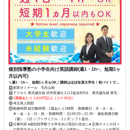
個別指導塾の小学生向け英語講師(週1・1h~、短期1ヶ
月以内可)
＼週1・1h～、短期1ヶ月もOK／講師はほぼ全員大学生！初バイトでも
安心！※Native level Japanese required
創英ゼミナール 毛呂山校
アクセス 東武越生線 武州長瀬出入口1徒歩約5分、東武越生線 東毛呂
徒歩約17分、ＪＲ八高線 毛呂徒歩約18分 東毛呂駅より自転車で7分,
1業務あたり 1,819円以上（コマ 90分）
毛呂駅より自転車で8分
埼玉県入間郡
勤務時間 総労働時間：1週あたり1時間 ・勤務曜日：月・火・水・
木・金・土・日・祝 ・勤務時間： [1] 09:20～21:30 ・最低勤務日数
（週）：1日 シフトサイクル：1ヶ月 シフト提出...
仕事内容 ●個別指導塾で小学生向け英語の先生に● 定期テストや日々
の学習サポートなどで お通い頂く小学生へ、 アルファベットや英語