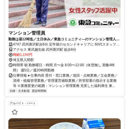
マンション管理員
勤務は昼12時迄／土日休み／東急コミュニティ―のマンション管理人採
用情報
4747 武州唐沢駅歩8分 定年後のセカンドキャリアに 60代スタッフ活
躍中
アクセス 東武越生線 武州唐沢駅 徒歩8分
時給1,150円
埼玉県入間郡
時間帯 朝 勤務曜日・時間 月〜金 8:00〜12:00（休憩無し 実働4時
間） 週5日／週20時間勤務
仕事情報 ● 仕事内容 受付・窓口業務／巡回・点検業務／立会業務／
清掃・植栽管理業務／管理運営補助業務／所管部署の指示する業務
等 ※業務変更の範囲：マンション管理業務 充実した福利厚生 東...
主婦・主夫歓迎
固定時間制
アルバイト・パート