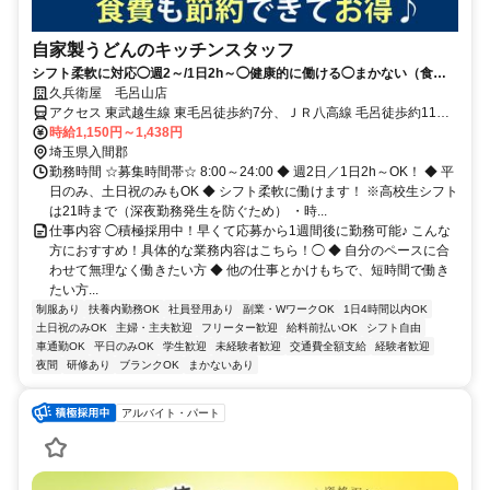
自家製うどんのキッチンスタッフ
シフト柔軟に対応◯週2～/1日2h～◯健康的に働ける◯まかない（食事
補助）あり
久兵衛屋 毛呂山店
アクセス 東武越生線 東毛呂徒歩約7分、ＪＲ八高線 毛呂徒歩約11
分、東武越生線 武州長瀬出入口1徒歩約15分 車通勤可
時給1,150円～1,438円
埼玉県入間郡
勤務時間 ☆募集時間帯☆ 8:00～24:00 ◆ 週2日／1日2h～OK！ ◆ 平
日のみ、土日祝のみもOK ◆ シフト柔軟に働けます！ ※高校生シフト
は21時まで（深夜勤務発生を防ぐため） ・時...
仕事内容 ◯積極採用中！早くて応募から1週間後に勤務可能♪ こんな
方におすすめ！具体的な業務内容はこちら！◯ ◆ 自分のペースに合
わせて無理なく働きたい方 ◆ 他の仕事とかけもちで、短時間で働き
たい方...
制服あり
扶養内勤務OK
社員登用あり
副業・WワークOK
1日4時間以内OK
土日祝のみOK
主婦・主夫歓迎
フリーター歓迎
給料前払いOK
シフト自由
車通勤OK
平日のみOK
学生歓迎
未経験者歓迎
交通費全額支給
経験者歓迎
夜間
研修あり
ブランクOK
まかないあり
アルバイト・パート