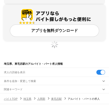
アプリを無料ダウンロード
埼玉県、東毛呂駅のアルバイト・パート求人情報
求人の詳細を表示
条件を追加・変更して検索
市区町村を追加・変更
関連キーワード
完全在宅ワーク 全国
シール貼り 在宅
現在地周辺
ガチャガチャ
犬カフェ
埼玉県
駅を追加・変更
バイトTOP
埼玉県
入間郡
東毛呂駅
アルバイト・パートの求人
埼玉県
すべて
さいたま市
すべて
職種を追加・変更
JR武蔵野線
西区
北区
大宮区
見沼区
中央区
桜区
浦和区
南区
緑区
岩槻区