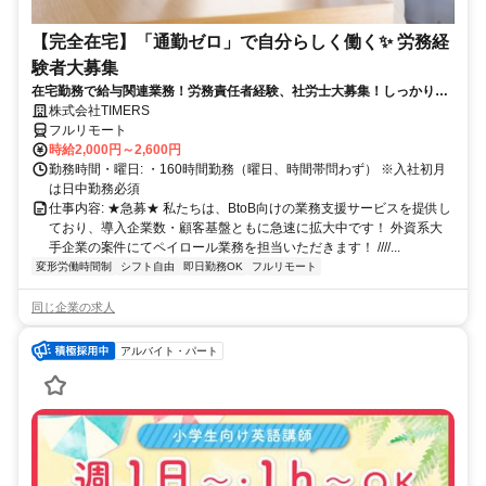
【完全在宅】「通勤ゼロ」で自分らしく働く✨ 労務経
験者大募集
在宅勤務で給与関連業務！労務責任者経験、社労士大募集！しっかり稼
ぎたい方、注目！
株式会社TIMERS
フルリモート
時給2,000円～2,600円
勤務時間・曜日: ・160時間勤務（曜日、時間帯問わず） ※入社初月
は日中勤務必須
仕事内容: ★急募★ 私たちは、BtoB向けの業務支援サービスを提供し
ており、導入企業数・顧客基盤ともに急速に拡大中です！ 外資系大
手企業の案件にてペイロール業務を担当いただきます！ ////...
変形労働時間制
シフト自由
即日勤務OK
フルリモート
同じ企業の求人
アルバイト・パート