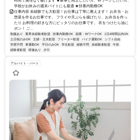
時間で無理なく働けます ★家事と両立したい方、Wワークしたい方、
学校がお休みの週末バイトにも最適 ★扶養内勤務OK
仕事内容 未経験でも大歓迎！お仕事は丁寧に教えます！ お弁当・お
惣菜を作るお仕事です。 フライや天ぷらを揚げたり、お弁当を作っ
たり お料理の好きな方にピッタリのお仕事です。 衣をつけたら油に
ポン！ ご...
制服あり
業界未経験者歓迎
扶養内勤務OK
副業・WワークOK
1日4時間以内OK
土日祝のみOK
主婦・主夫歓迎
フリーター歓迎
バイク通勤OK
シフト自由
学歴不問
車通勤OK
平日のみOK
学生歓迎
経験不問
未経験者歓迎
午前
経験者歓迎
研修あり
夕方
アルバイト・パート