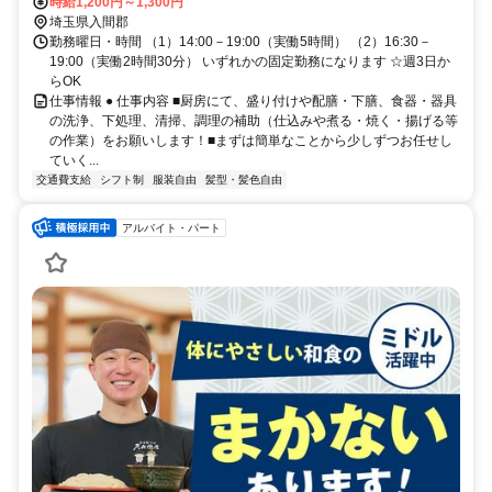
時給1,200円～1,300円
埼玉県入間郡
勤務曜日・時間 （1）14:00－19:00（実働5時間） （2）16:30－
19:00（実働2時間30分） いずれかの固定勤務になります ☆週3日か
らOK
仕事情報 ● 仕事内容 ■厨房にて、盛り付けや配膳・下膳、食器・器具
の洗浄、下処理、清掃、調理の補助（仕込みや煮る・焼く・揚げる等
の作業）をお願いします！■まずは簡単なことから少しずつお任せし
ていく...
交通費支給
シフト制
服装自由
髪型・髪色自由
アルバイト・パート