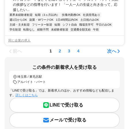
の挨拶などの指導を行います！ 「一人一人の生徒と向き合って、応
援したい...
業界未経験者歓迎
短期（3ヵ月以内）
扶養内勤務OK
社員登用あり
週1日からOK
副業・WワークOK
1日4時間以内OK
土日祝のみOK
主婦・主夫歓迎
フリーター歓迎
短期
シフト自由
職場見学可
平日のみOK
学生歓迎
転勤なし
経験不問
未経験者歓迎
交通費全額支給
午前
同じ企業の求人
前へ
次へ
1
2
3
4
この条件の新着求人を受け取る
埼玉県 / 東毛呂駅
アルバイト・パート
「LINEで受け取る」では、新着求人のほか、おすすめ情報なども配信しま
す。
詳しくはこちら
LINEで受け取る
メールで受け取る