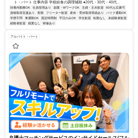
ト・パート 仕事内容 学校給食の調理補助 ●20代・30代・40代...
扶養内勤務OK
社員登用あり
副業・WワークOK
主婦・主夫歓迎
60代も応募可
資格取得支援あり
長期
フリーター歓迎
産休・育休取得実績あり
バイク通勤OK
学歴不問
車通勤OK
固定時間制
平日のみOK
学生歓迎
転勤なし
未経験者歓迎
経験者歓迎
残業なし
研修あり
アルバイト・パート
弁護士マッチングサービスのインサイドセールス(フル