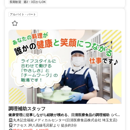
長期歓迎
週2・3日からOK
アルバイト・パート
調理補助スタッフ
健康管理に従事しながら経験が積める、日清医療食品の調理補助（パー
ト・アルバイト）求人
丸木記念福祉メディカルセンター(日清医療食品株式会社 埼玉支店)
アクセス JR八高線毛呂駅より 徒歩約3分