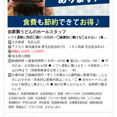
自家製うどんのホールスタッフ
シフト柔軟に対応◯週2～/1日2h～◯健康的に働ける◯まかない（食事
補助）あり
久兵衛屋 毛呂山店
アクセス 東武越生線 東毛呂徒歩約7分、ＪＲ八高線 毛呂徒歩約11
分、東武越生線 武州長瀬出入口1徒歩約15分 車通勤可
時給1,150円～1,438円
埼玉県入間郡
勤務時間 ☆募集時間帯☆ 8:00～24:00 ◆ 週2日／1日2h～OK！ ◆ 平
日のみ、土日祝のみもOK ◆ シフト柔軟に働けます！ ※高校生シフト
は21時まで（深夜勤務発生を防ぐため） ・時...
仕事内容 ◯積極採用中！早くて応募から1週間後に勤務可能♪ こんな
方におすすめ！具体的な業務内容はこちら！◯ ◆ 自分のペースに合
わせて無理なく働きたい方 ◆ 他の仕事とかけもちで、短時間で働き
たい方...
制服あり
扶養内勤務OK
社員登用あり
副業・WワークOK
1日4時間以内OK
土日祝のみOK
主婦・主夫歓迎
フリーター歓迎
給料前払いOK
シフト自由
車通勤OK
平日のみOK
学生歓迎
未経験者歓迎
交通費全額支給
経験者歓迎
夜間
研修あり
ブランクOK
まかないあり