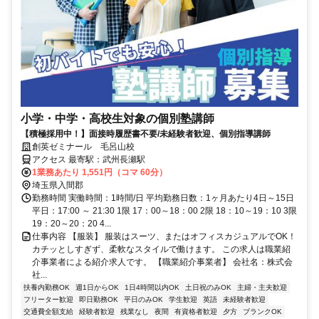
小学・中学・高校生対象の個別塾講師
【積極採用中！】面接時履歴書不要/未経験者歓迎、個別指導講師
創英ゼミナール 毛呂山校
アクセス 最寄駅：武州長瀬駅
1業務あたり 1,551円（コマ 60分）
埼玉県入間郡
勤務時間 実働時間：1時間/日 平均勤務日数：1ヶ月あたり4日～15日
平日：17:00 ～ 21:30 1限 17：00～18：00 2限 18：10～19：10 3限
19：20～20：20 4...
仕事内容 【服装】 服装はスーツ、またはオフィスカジュアルでOK！
カチッとしすぎず、柔軟なスタイルで働けます。 この求人は職業紹
介事業者による紹介求人です。 【職業紹介事業者】 会社名：株式会
社...
扶養内勤務OK
週1日からOK
1日4時間以内OK
土日祝のみOK
主婦・主夫歓迎
フリーター歓迎
即日勤務OK
平日のみOK
学生歓迎
英語
未経験者歓迎
交通費全額支給
経験者歓迎
残業なし
夜間
有資格者歓迎
夕方
ブランクOK