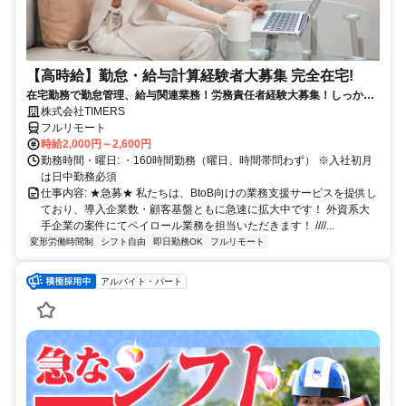
【高時給】勤怠・給与計算経験者大募集 完全在宅!
在宅勤務で勤怠管理、給与関連業務！労務責任者経験大募集！しっかり
稼ぎたい方、注目！
株式会社TIMERS
フルリモート
時給2,000円～2,600円
勤務時間・曜日: ・160時間勤務（曜日、時間帯問わず） ※入社初月
は日中勤務必須
仕事内容: ★急募★ 私たちは、BtoB向けの業務支援サービスを提供し
ており、導入企業数・顧客基盤ともに急速に拡大中です！ 外資系大
手企業の案件にてペイロール業務を担当いただきます！ ////...
変形労働時間制
シフト自由
即日勤務OK
フルリモート
アルバイト・パート