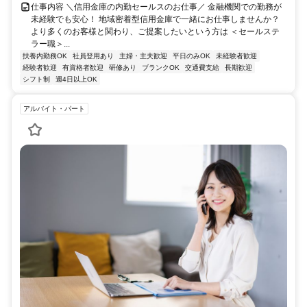
仕事内容 ＼信用金庫の内勤セールスのお仕事／ 金融機関での勤務が
未経験でも安心！ 地域密着型信用金庫で一緒にお仕事しませんか？
より多くのお客様と関わり、ご提案したいという方は ＜セールステ
ラー職＞...
扶養内勤務OK
社員登用あり
主婦・主夫歓迎
平日のみOK
未経験者歓迎
経験者歓迎
有資格者歓迎
研修あり
ブランクOK
交通費支給
長期歓迎
シフト制
週4日以上OK
アルバイト・パート