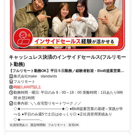
キャッシュレス決済のインサイドセールス(フルリモー
ト勤務)
【フルリモート勤務OK】平日５日勤務／経験者歓迎・BtoB提案営業で
スキルアップ
株式会社make standards
フルリモート
時給1,600円以上
勤務時間・曜日: 平日のみ 9：00～18：00 実働時間：1日あたり8時
間 休憩1時間
仕事内容: ＼＼在宅型リモートワーク ／／
◇★───────────────★◇ ●BtoB提案営業の基礎～実践が学
べる ●平日のみ週5で土日はゆっくり◎ ●正社員登用実績あり
◇★───────...
社員登用あり
固定時間制
フルリモート
在宅OK