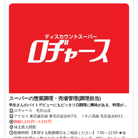
スーパーの惣菜調理・売場管理(調理担当)
学生さんのバイトデビューにもピッタリ◎調理に興味がある、料理が得
意な方にオススメ！
ロヂャース 毛呂山店
アクセス 東武越生線 東毛呂徒歩約7分、ＪＲ八高線 毛呂徒歩約11
分、東武越生線 武州長瀬出入口1徒歩約16分
時給1,241円～1,541円
埼玉県入間郡
勤務時間 【希望する勤務曜日をご相談ください】 7:00～12:00 ★短