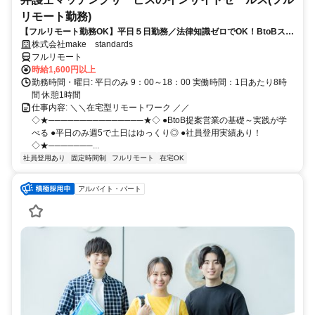
リモート勤務)
【フルリモート勤務OK】平日５日勤務／法律知識ゼロでOK！BtoBスキ
ルが身につく営業職
株式会社make standards
フルリモート
時給1,600円以上
勤務時間・曜日: 平日のみ 9：00～18：00 実働時間：1日あたり8時
間 休憩1時間
仕事内容: ＼＼在宅型リモートワーク ／／
◇★───────────────★◇ ●BtoB提案営業の基礎～実践が学
べる ●平日のみ週5で土日はゆっくり◎ ●社員登用実績あり！
◇★───────...
社員登用あり
固定時間制
フルリモート
在宅OK
アルバイト・パート