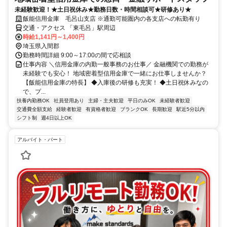
未経験歓迎！★土日祝休み★勤務日数・時間相談可★研修あり★
飯能信用金庫 毛呂山支店 ※通勤可能圏内の各支店への転勤有り
交通・アクセス 「東毛呂」駅周辺
時給1,141円～1,400円
埼玉県入間郡
勤務時間詳細 9:00～17:00の間で応相談
仕事内容 ＼信用金庫の内勤一般事務のお仕事／ 金融機関での勤務が
未経験でも安心！ 地域密着型信用金庫で一緒にお仕事しませんか？
【飯能信用金庫の特長】 ◆入庫後の研修も充実！ ◆土日祝休みなの
で、プ...
扶養内勤務OK
社員登用あり
主婦・主夫歓迎
平日のみOK
未経験者歓迎
交通費全額支給
経験者歓迎
有資格者歓迎
ブランクOK
長期歓迎
駅近5分以内
シフト制
週4日以上OK
アルバイト・パート