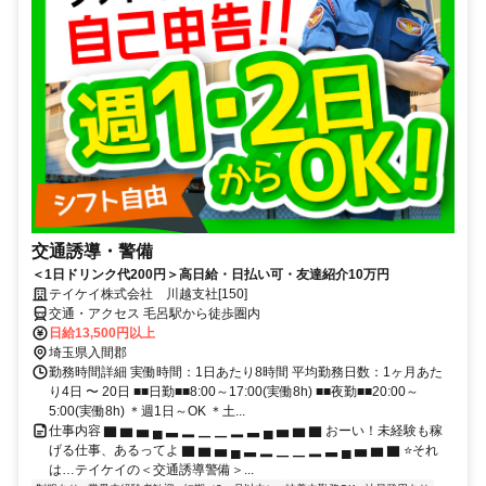
交通誘導・警備
＜1日ドリンク代200円＞高日給・日払い可・友達紹介10万円
テイケイ株式会社 川越支社[150]
交通・アクセス 毛呂駅から徒歩圏内
日給13,500円以上
埼玉県入間郡
勤務時間詳細 実働時間：1日あたり8時間 平均勤務日数：1ヶ月あた
り4日 〜 20日 ■■日勤■■8:00～17:00(実働8h) ■■夜勤■■20:00～
5:00(実働8h) ＊週1日～OK ＊土...
仕事内容 ▇ ▆ ▅ ▄ ▃ ▂ ▁ ▁ ▂ ▃ ▄ ▅ ▆ ▇ おーい！未経験も稼
げる仕事、あるってよ ▇ ▆ ▅ ▄ ▃ ▂ ▁ ▁ ▂ ▃ ▄ ▅ ▆ ▇ ⭐それ
は…テイケイの＜交通誘導警備＞...