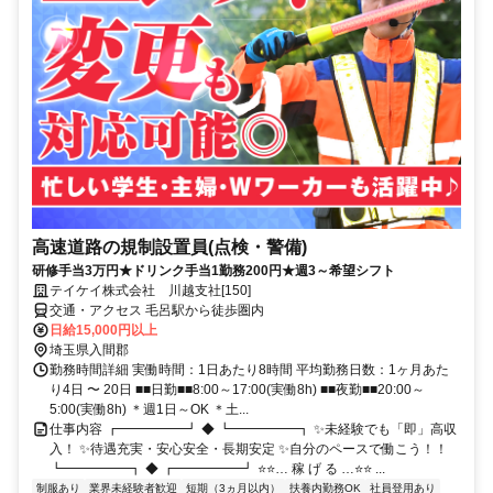
高速道路の規制設置員(点検・警備)
研修手当3万円★ドリンク手当1勤務200円★週3～希望シフト
テイケイ株式会社 川越支社[150]
交通・アクセス 毛呂駅から徒歩圏内
日給15,000円以上
埼玉県入間郡
勤務時間詳細 実働時間：1日あたり8時間 平均勤務日数：1ヶ月あた
り4日 〜 20日 ■■日勤■■8:00～17:00(実働8h) ■■夜勤■■20:00～
5:00(実働8h) ＊週1日～OK ＊土...
仕事内容 ┏━━━━━┛ ◆ ┗━━━━━┓ ✨未経験でも「即」高収
入！ ✨待遇充実・安心安全・長期安定 ✨自分のペースで働こう！！
┗━━━━━┓ ◆ ┏━━━━━┛ ⭐⭐… 稼 げ る …⭐⭐ ...
制服あり
業界未経験者歓迎
短期（3ヵ月以内）
扶養内勤務OK
社員登用あり