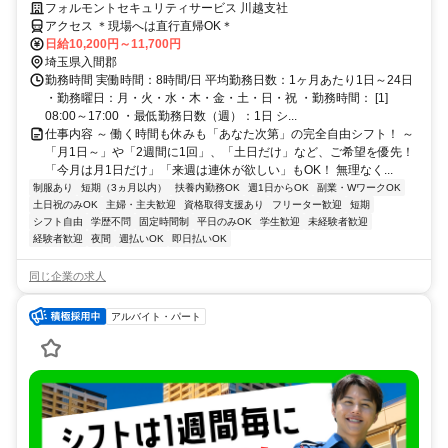
由シフト♪日払いOK♪
フォルモントセキュリティサービス 川越支社
アクセス ＊現場へは直行直帰OK＊
日給10,200円～11,700円
埼玉県入間郡
勤務時間 実働時間：8時間/日 平均勤務日数：1ヶ月あたり1日～24日
・勤務曜日：月・火・水・木・金・土・日・祝 ・勤務時間： [1]
08:00～17:00 ・最低勤務日数（週）：1日 シ...
仕事内容 ～ 働く時間も休みも「あなた次第」の完全自由シフト！ ～
「月1日～」や「2週間に1回」、「土日だけ」など、ご希望を優先！
「今月は月1日だけ」「来週は連休が欲しい」もOK！ 無理なく...
制服あり
短期（3ヵ月以内）
扶養内勤務OK
週1日からOK
副業・WワークOK
土日祝のみOK
主婦・主夫歓迎
資格取得支援あり
フリーター歓迎
短期
シフト自由
学歴不問
固定時間制
平日のみOK
学生歓迎
未経験者歓迎
経験者歓迎
夜間
週払いOK
即日払いOK
同じ企業の求人
アルバイト・パート