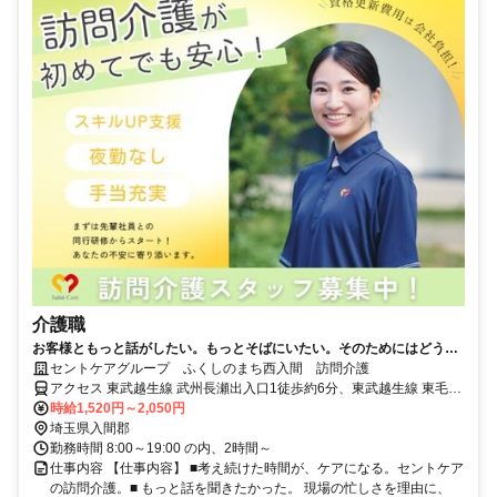
介護職
お客様ともっと話がしたい。もっとそばにいたい。そのためにはどうす
るのかを「考える」のが、セントケアの訪問介護。お一人おひとりに寄
セントケアグループ ふくしのまち西入間 訪問介護
り添う介護を実現します。
アクセス 東武越生線 武州長瀬出入口1徒歩約6分、東武越生線 東毛呂
徒歩約17分、ＪＲ八高線 毛呂徒歩約18分 東武越生線 武州長瀬駅より
時給1,520円～2,050円
徒歩4分
埼玉県入間郡
勤務時間 8:00～19:00 の内、2時間～
仕事内容 【仕事内容】 ■考え続けた時間が、ケアになる。セントケア
の訪問介護。■ もっと話を聞きたかった。 現場の忙しさを理由に、