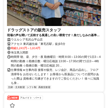
ドラッグストアの販売スタッフ
現場の声を聞いて反映する風通しの良い環境です！身だしなみの基準を
大幅に緩和しました！
ウエルシア毛呂山平山店
アクセス 東武越生線「東毛呂駅」徒歩5分
時給1,241円～1,614円
埼玉県入間郡
時間帯 朝、昼、夕方・夜 勤務曜日・時間 8:00～13:00の間で1日3～4
時間の勤務 ☆勤務日数・曜日応相談 13:00～17:00の間で1日3～4時
間の勤務 ☆勤務日数・曜日応相談 20:...
仕事情報 ● 仕事内容 接客や販売、レジ会計、商品の品出し、フロア
清掃等を お任せいたします！ お客様から医薬品についての質問があ
った際は 資格者に引継ぎできますのでご安心ください！ 徐々に知識
も身...
主婦・主夫歓迎
シフト制
高校生歓迎
アルバイト・パート