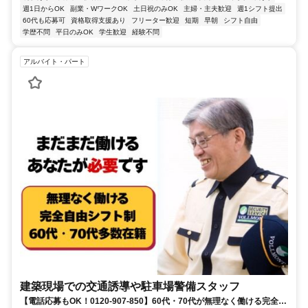
週1日からOK
副業・WワークOK
土日祝のみOK
主婦・主夫歓迎
週1シフト提出
60代も応募可
資格取得支援あり
フリーター歓迎
短期
早朝
シフト自由
学歴不問
平日のみOK
学生歓迎
経験不問
アルバイト・パート
建築現場での交通誘導や駐車場警備スタッフ
【電話応募もOK！0120-907-850】60代・70代が無理なく働ける完全自