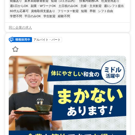
制服あり
業界未経験者歓迎
短期（3ヵ月以内）
扶養内勤務OK
社員登用あり
週1日からOK
副業・WワークOK
土日祝のみOK
主婦・主夫歓迎
週1シフト提出
60代も応募可
資格取得支援あり
フリーター歓迎
短期
早朝
シフト自由
学歴不問
平日のみOK
学生歓迎
経験不問
同じ企業の求人
アルバイト・パート