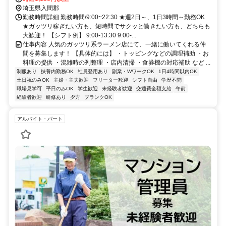
埼玉県入間郡
勤務時間詳細 勤務時間/9:00~22:30 ★週2日～、1日3時間～勤務OK
★ガッツリ稼ぎたい方も、短時間でサクッと働きたい方も、どちらも
大歓迎！ 【シフト例】 9:00-13:30 9:00-...
仕事内容 人気のガッツリ系ラーメン店にて、一緒に働いてくれる仲
間を募集します！ 【具体的には】 ・トッピングなどの調理補助 ・お
料理の提供 ・混雑時の列整理 ・店内清掃 ・食券機の対応補助 など ...
制服あり
扶養内勤務OK
社員登用あり
副業・WワークOK
1日4時間以内OK
土日祝のみOK
主婦・主夫歓迎
フリーター歓迎
シフト自由
学歴不問
職場見学可
平日のみOK
学生歓迎
未経験者歓迎
交通費全額支給
午前
経験者歓迎
研修あり
夕方
ブランクOK
アルバイト・パート