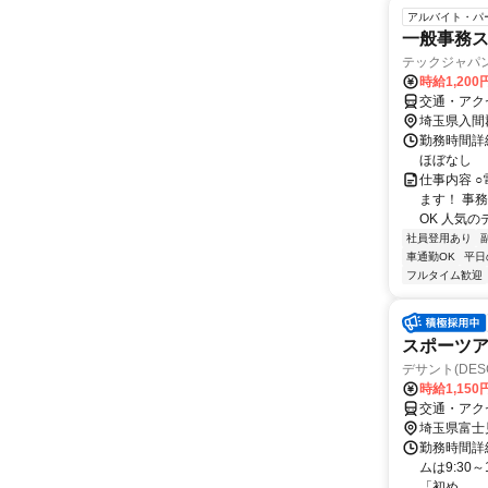
アルバイト・パ
一般事務
テックジャパ
時給1,20
交通・アク
埼玉県入間
勤務時間詳細
ほぼなし
仕事内容 
ます！ 事
OK 人気の
社員登用あり
車通勤OK
平日
フルタイム歓迎
スポーツア
デサント(DE
時給1,150
交通・アク
埼玉県富士
勤務時間詳細
ムは9:30
「初め...