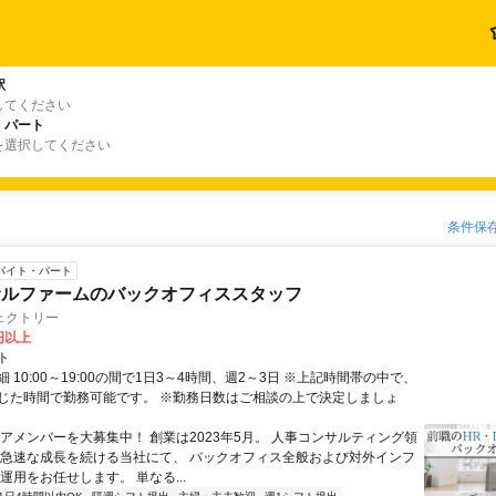
駅
してください
・パート
を選択してください
条件保
バイト・パート
サルファームのバックオフィススタッフ
ェクトリー
0円以上
ト
 10:00～19:00の間で1日3～4時間、週2～3日 ※上記時間帯の中で、
じた時間で勤務可能です。 ※勤務日数はご相談の上で決定しましょ
コアメンバーを大募集中！ 創業は2023年5月。 人事コンサルティング領
 急速な成長を続ける当社にて、 バックオフィス全般および対外インフ
運用をお任せします。 単なる...