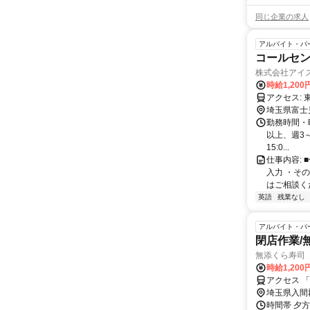
同じ企業の求人
アルバイト・パ
コールセンタ
株式会社アイ
時給1,200
ア
埼玉県富士
勤務時間・曜
以上、週3～
15:0...
仕事内容: 
入力 ・その
はご相談くだ
英語
残業なし
アルバイト・パ
閉店作業​
無添くら寿司
時給1,200
アクセス 
埼玉県入間
時間帯 夕方