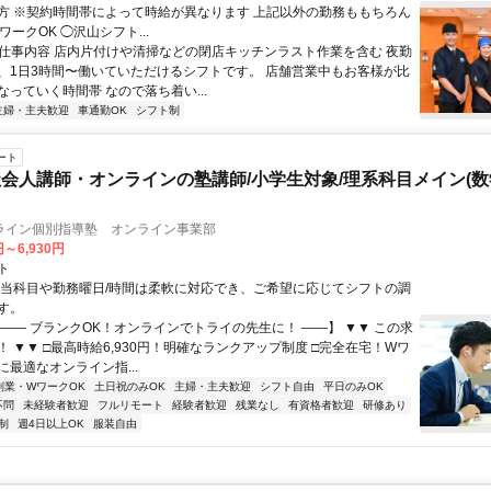
方 ※契約時間帯によって時給が異なります 上記以外の勤務ももちろん
ワークOK ◯沢山シフト...
● 仕事内容 店内片付けや清掃などの閉店キッチンラスト作業を含む 夜勤
、1日3時間〜働いていただけるシフトです。 店舗営業中もお客様が比
っていく時間帯 なので落ち着い...
主婦・主夫歓迎
車通勤OK
シフト制
ート
会人講師・オンラインの塾講師/小学生対象/理系科目メイン(
ライン個別指導塾 オンライン事業部
円～6,930円
ト
担当科目や勤務曜日/時間は柔軟に対応でき、ご希望に応じてシフトの調
す。
【―― ブランクOK！オンラインでトライの先生に！ ――】 ▼▼ この求
T！ ▼▼ □最高時給6,930円！明確なランクアップ制度 □完全在宅！Wワ
最適なオンライン指...
副業・WワークOK
土日祝のみOK
主婦・主夫歓迎
シフト自由
平日のみOK
不問
未経験者歓迎
フルリモート
経験者歓迎
残業なし
有資格者歓迎
研修あり
制
週4日以上OK
服装自由