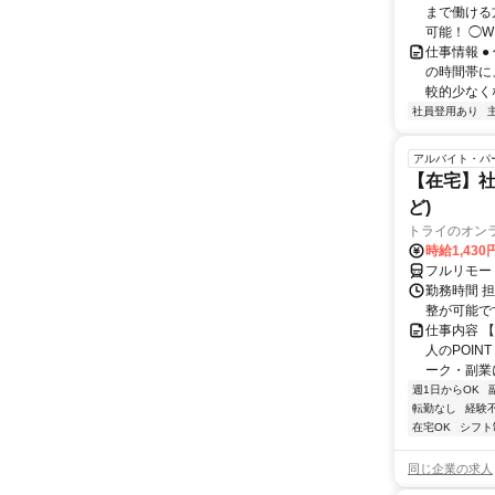
まで働ける
可能！ ◯W
仕事情報 
の時間帯に
較的少なくな
社員登用あり
アルバイト・パ
【在宅】社
ど)
トライのオン
時給1,430
フルリモー
勤務時間 
整が可能で
仕事内容 
人のPOIN
ーク・副業に
週1日からOK
転勤なし
経験
在宅OK
シフト
同じ企業の求人