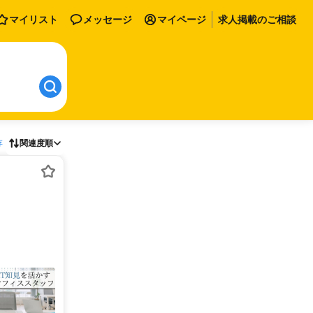
マイリスト
メッセージ
マイページ
求人掲載のご相談
存
関連度順