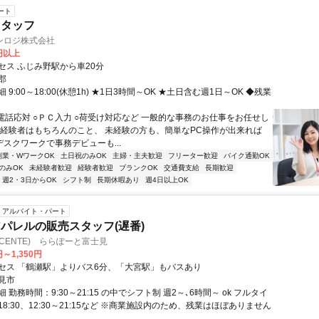
ート
スタッフ
ンロジ株式会社
0円以上
セス ふじみ野駅から車20分
郡
 9:00～18:00(休憩1h) ★1日3時間～OK ★土日含む週1日～OK ◆残業
○電話応対 ○ＰＣ入力 ○荷受け対応など 一般的な事務のお仕事をお任せし
務経験者はもちろんのこと、 未経験の方も、簡単なPC操作が出来れば
デスクワークで事務デビューも...
副業・WワークOK
土日祝のみOK
主婦・主夫歓迎
フリーター歓迎
バイク通勤OK
のみOK
未経験者歓迎
経験者歓迎
ブランクOK
交通費支給
長期歓迎
週2・3日からOK
シフト制
長期休暇あり
週4日以上OK
アルバイト・パート
パレルの販売スタッフ(遅番)
SCENTE) ららぽーと富士見
円～1,350円
セス 「鶴瀬駅」よりバス6分、「大宮駅」もバスあり
見市
 勤務時間：9:30～21:15 の中でシフト制 週2～､6時間～ ok フルタイ
～18:30、12:30～21:15など ※商業施設内のため、残業はほぼありません