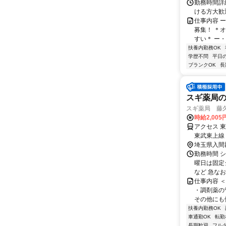
勤務時間詳細
ける方大歓
仕事内容 
募集！ ＊
すい＊ ー・
扶養内勤務OK
学歴不問
平日
ブランクOK
長
スギ薬局の
スギ薬局 藤久
時給2,005
アクセス 
東武東上線
埼玉県入間
勤務時間 
曜日は固定
など 急なお
仕事内容 
・調剤薬の
その他にも健
扶養内勤務OK
車通勤OK
転勤
長期歓迎
フル