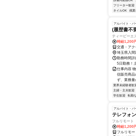
扶養内勤務OK
フリーター歓迎
ネイルOK
残業
アルバイト・パ
(履歴書不
ティービーエス
時給1,20
交通・アク
埼玉県入間
勤務時間詳細 
5日勤務！
仕事内容 
信販売商品
ず、業務量
業界未経験者歓
主婦・主夫歓迎
学生歓迎
転勤
アルバイト・パ
テレフォ
フルリモート 
時給1,200
フルリモー