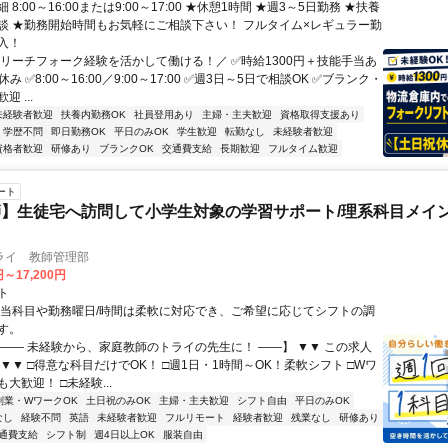
8:00～16:00または9:00～17:00 ★休憩1時間 ★週3～5日勤務 ★扶養
談 ★勤務開始時間もお気軽にご相談下さい！ フルタイム×レギュラー勤
入！
＼リーチフォーク経験を活かして働ける！／ ✅時給1300円＋技能手当あ
み ✅8:00～16:00／9:00～17:00 ✅週3日～5日で相談OK ✅ブランク・
 ...
未経験者歓迎
扶養内勤務OK
社員登用あり
主婦・主夫歓迎
資格取得支援あり
学歴不問
即日勤務OK
平日のみOK
学生歓迎
転勤なし
未経験者歓迎
資格者歓迎
研修あり
ブランクOK
交通費支給
長期歓迎
フルタイム歓迎
ート
】生徒宅へ訪問して小学生対象の学習サポート/理系科目メイン
ライ 教師管理部
円～17,200円
ト
担当科目や勤務曜日/時間は柔軟に対応でき、ご希望に応じてシフトの調
す。
【―― 未経験から、家庭教師のトライの先生に！ ――】 ▼▼ この求人
！ ▼▼ □得意な科目だけでOK！ □週1日・1時間～OK！柔軟シフト □Wワ
大歓迎！ □未経験...
副業・WワークOK
土日祝のみOK
主婦・主夫歓迎
シフト自由
平日のみOK
なし
経験不問
英語
未経験者歓迎
フルリモート
経験者歓迎
残業なし
研修あり
通費支給
シフト制
週4日以上OK
服装自由