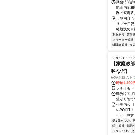
勤務時間詳細 
範囲内応相
務で安定収
仕事内容 
り ✅土日祝休
経験浅めも歓迎
制服あり
業界
フリーター歓迎
経験者歓迎
有
アルバイト・パ
【家庭教師
科など)
家庭教師のト
時給1,800
フルリモー
勤務時間 
整が可能で
仕事内容 
のPOINT
ーク・副業も
週1日からOK
学生歓迎
転勤
ブランクOK
交