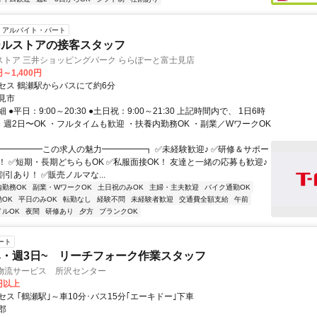
アルバイト・パート
ールストアの接客スタッフ
ストア 三井ショッピングパーク ららぽーと富士見店
円～1,400円
セス 鶴瀬駅からバスにて約6分
見市
●平日：9:00～20:30 ●土日祝：9:00～21:30 上記時間内で、 1日6時
・週2日〜OK ・フルタイムも歓迎 ・扶養内勤務OK ・副業／WワークOK
┏━━━━━この求人の魅力━━━━━┓ ✅未経験歓迎♪ ✅研修＆サポー
！ ✅短期・長期どちらもOK ✅私服面接OK！ 友達と一緒の応募も歓迎♪
引あり！ ✅販売ノルマな...
内勤務OK
副業・WワークOK
土日祝のみOK
主婦・主夫歓迎
バイク通勤OK
OK
平日のみOK
転勤なし
経験不問
未経験者歓迎
交通費全額支給
午前
イルOK
夜間
研修あり
夕方
ブランクOK
ート
・週3日~ リーチフォーク作業スタッフ
G物流サービス 所沢センター
0円以上
ス ｢鶴瀬駅｣～車10分･バス15分｢エーキドー｣下車
郡