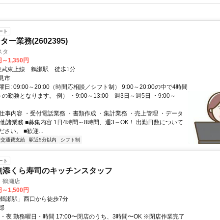
ート
ー業務(2602395)
スタ
円～1,350円
クセス: 東武東上線 鶴瀬駅 徒歩1分
見市
日: 09:00～20:00（時間応相談／シフト制） 9:00～20:00の中で4時間
の勤務となります。 例） ・9:00～13:00 週3日～週5日 ・9:00～
■仕事内容 ・受付電話業務 ・書類作成 ・集計業務 ・売上管理 ・データ
他諸業務 ■募集内容 1日4時間～8時間、週3～OK！ 出勤日数について
さい。 ■歓迎...
交通費支給
駅近5分以内
シフト制
ート
/無添くら寿司の​キッチンスタッフ
 鶴瀬店
円～1,500円
「鶴瀬駅」西口から徒歩7分
郡
・夜 勤務曜日・時間 17:00〜閉店のうち、3時間〜OK ※閉店作業完了