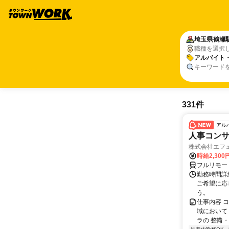
埼玉県
鶴瀬
職種を選択
アルバイト
キーワード
331件
アル
人事コン
株式会社エフ
時給2,30
フルリモー
勤務時間詳細
ご希望に応
う。
仕事内容 
域において
ラの 整備・