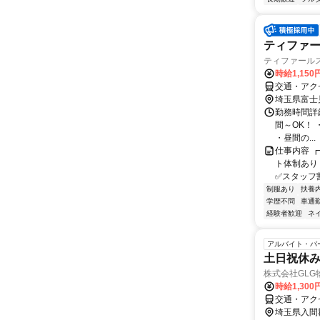
ティファ
ティファール
時給1,150
交通・アク
埼玉県富士
勤務時間詳細 
間～OK！ 
・昼間の...
仕事内容 
ト体制あり
✅スタッフ割
制服あり
扶養
学歴不問
車通勤
経験者歓迎
ネ
アルバイト・パ
土日祝休み
株式会社GL
時給1,30
交通・アクセ
埼玉県入間