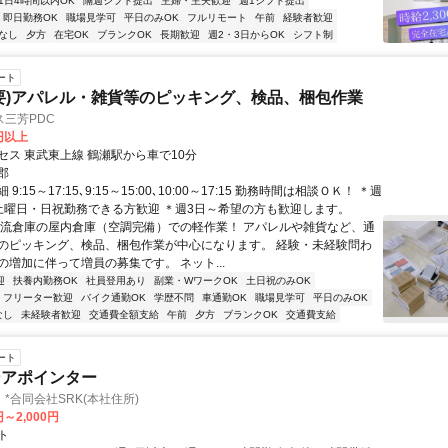
1日4時間以内OK
隔週シフト提出
主婦・主夫歓迎
週1シフト提出
即日勤務OK
職場見学可
平日のみOK
フルリモート
午前
経験者歓迎
なし
夕方
在宅OK
ブランクOK
長期歓迎
週2・3日からOK
シフト制
ート
要)アパレル・雑貨等のピッキング、検品、梱包作業
三芳PDC
0円以上
セス 東武東上線 鶴瀬駅から車で10分
郡
9:15～17:15､9:15～15:00､10:00～17:15 勤務時間は相談ＯＫ！ ＊週
土曜日・日祝勤務できる方歓迎 ＊週3日～希望の方も歓迎します。
物流倉庫の屋内倉庫（空調完備）での軽作業！ アパレルや雑貨など、通
のピッキング、検品、梱包作業が中心になります。 経験・未経験問わ
の増加に伴って増員の募集です。 ネット...
迎
扶養内勤務OK
社員登用あり
副業・WワークOK
土日祝のみOK
フリーター歓迎
バイク通勤OK
学歴不問
車通勤OK
職場見学可
平日のみOK
なし
未経験者歓迎
交通費全額支給
午前
夕方
ブランクOK
交通費支給
ート
ンアポインター
*合同会社SRK(本社住所)
円～2,000円
ト