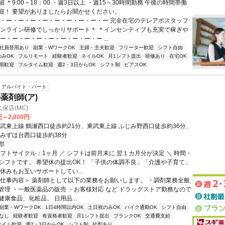
 ＊9:00～18：00 ・週3日以上 ・週15～30時間勤務 午後の時間帯働
迎！ 要望がありましたらお聞かせください。
ー・ー・ー・ー・ー・ー・ー・ー・ー・ー 完全在宅のテレアポスタッフ
オンライン研修でしっかりサポート＊ ＊インセンティブも充実で稼ぎや
ー・ー・ー・ー・ー・ー・ー・ー・ー ...
社員登用あり
副業・WワークOK
主婦・主夫歓迎
フリーター歓迎
シフト自由
のみOK
フルリモート
経験者歓迎
ネイルOK
月1シフト提出
研修あり
在宅OK
期歓迎
フルタイム歓迎
週2・3日からOK
シフト制
ピアスOK
アルバイト・パート
薬剤師(ア)
保店(MC)
円～2,800円
東武東上線 鶴瀬西口徒歩約21分、東武東上線 ふじみ野西口徒歩約36分、
 みずほ台西口徒歩約38分
郡
シフトサイクル：1ヶ月 ／ シフトは前月末に 翌１カ月分が決定 ＼ 時間・
シフトです。 希望休の提出OK！ 「子供の体調不良」「介護や子育て」
休みもお互いサポートしてい...
＜仕事内容＞ 薬剤師として以下の業務をお願いします。 ・調剤業務全般
管理 ・一般医薬品の販売 ・お客様対応 など ドラッグストア勤務なので
康食品、化粧品、 日用品...
副業・WワークOK
1日4時間以内OK
土日祝のみOK
バイク通勤OK
シフト自由
なし
経験者歓迎
有資格者歓迎
月1シフト提出
ブランクOK
交通費支給
タイム歓迎
週2・3日からOK
シフト制
社割あり