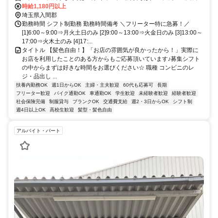
エリアを中心に通勤しやすい立地 ★毛呂山町・坂戸市・鶴ヶ島市・
時給1,180円以上
日高市・越生町エリアからアクセス可能！ ★その他のアクセス可能
埼玉県入間郡
駅/武州長瀬駅、西大家駅、一本松駅、東毛呂駅
勤務時間 シフト制勤務 勤務時間備考 ＼フリーター特に急募！／
[1]6:00～9:00⇒月火土日のみ [2]9:00～13:00⇒火金日のみ [3]13:00～
17:00⇒火木土のみ [4]17:...
タイトル 【髪色自由！】「お店の雰囲気が良かったから！」実際に
お店を利用したことのある方からもご応募頂いています♪募集シフト
の中からまずは好きな時間をお選びください☆ 職種 コンビニのレ
ジ・品出し ...
扶養内勤務OK
週1日からOK
主婦・主夫歓迎
60代も応募可
長期
フリーター歓迎
バイク通勤OK
車通勤OK
学生歓迎
未経験者歓迎
経験者歓迎
社会保険完備
制服貸与
ブランクOK
交通費支給
週2・3日からOK
シフト制
週4日以上OK
高校生歓迎
髪型・髪色自由
アルバイト・パート