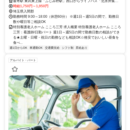
川越駅/所沢駅/ふじみ野駅・特養・看護師・日勤パート】
最寄駅 東武東上線「ふじみ野駅」西口からライフバス「北永井集会
所停留所」下車徒歩5分、東武東上線「鶴瀬駅」西口からライフバス
時給1,750円～1,950円
「宮前」下車徒歩5分、東武東上線「ふじみ野駅」車10分、東武線・
埼玉県入間郡
JR川越線「川越駅」車30分、西武池袋線・新宿線「所沢駅」車30
勤務時間 9:00～18:00（休憩60分） ※週1日～週5日の間で、勤務日
分、東武東上線「志木駅」車25分
数や曜日等ご相談OK
特別養護老人ホーム こころ三芳 求人概要 特別養護老人ホーム こころ
三芳：看護師/日勤パート 週1日～週5日の間で勤務日数の相談ができ
る★土曜・日曜・祝日の勤務なども相談OK☆格安でおいしい昼食を
食べ...
週1日からOK
車通勤OK
交通費支給
シフト制
昇給あり
アルバイト・パート