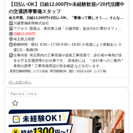
【日払いOK】日給12,000円✨未経験歓迎✅20代活躍中
の交通誘導警備スタッフ
金欠卒業。日給12,000円×日払いOK。「警備って難しそう…」そんな方
も大丈夫。当社で活躍しているスタッフのほとんどが未経験スタートで
川越警備保障株式会社
す。現在は20代スタッフが多数活躍中。先輩たちも最初は未経験だった
アクセス: 面接は、東武東上線「川越市駅」徒歩3分の 弊社オフィス
ので、新人さんの不安な気持ちをよく理解しています。まずは研修から
で実施します。 ※ご都合が合わない場合は、出張面接・電話面接等
日給12,000円
スタートするので、警備の知識や経験は一切必要ありません！
埼玉県入間郡
も 可能ですのでお気軽にご連絡ください。
勤務時間・曜日: 8:00～17:00 9:00～18:00 ※現場により変動あり ※
週1日～勤務OK
仕事内容: 埼玉県内の工事現場や道路工事現場で、歩行者や車両の安
全を守る交通誘導のお仕事です。 具体的には、 * 歩行者へのご案内 *
車両の誘導 * 工事現場周辺の安全確認 などを行います。...
変形労働時間制
シフト自由
即日勤務OK
週2・3日からOK
シフト制
同じ企業の求人
アルバイト・パート