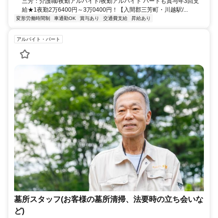
三芳：介護職/夜勤アルバイト/夜勤アルバイト パートも賞与年3回支
給★1夜勤2万6400円～3万0400円！【入間郡三芳町・川越駅/...
変形労働時間制
車通勤OK
賞与あり
交通費支給
昇給あり
アルバイト・パート
墓所スタッフ(お客様の墓所清掃、法要時の立ち会いな
ど)