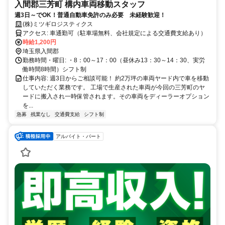
入間郡三芳町 構内車両移動スタッフ
週3日～でOK！普通自動車免許のみ必要 未経験歓迎！
(株)ミツギロジスティクス
アクセス: 車通勤可（駐車場無料、会社規定による交通費支給あり）
時給1,200円
埼玉県入間郡
勤務時間・曜日: ・8：00～17：00（昼休み13：30～14：30、実労
働時間8時間）シフト制
仕事内容: 週3日からご相談可能！ 約2万坪の車両ヤード内で車を移動
していただく業務です。 工場で生産された車両が今回の三芳町のヤ
ードに搬入され一時保管されます。その車両をディーラーオプション
を...
急募
残業なし
交通費支給
シフト制
アルバイト・パート