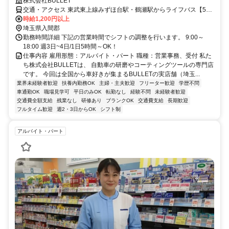
株式会社BULLET
交通・アクセス 東武東上線みずほ台駅・鶴瀬駅からライフバス【5】
で「東草」下車後、徒歩1分
時給1,200円以上
埼玉県入間郡
勤務時間詳細 下記の営業時間でシフトの調整を行います。 9:00～
18:00 週3日~4日/1日5時間～OK！
仕事内容 雇用形態：アルバイト・パート 職種：営業事務、受付 私た
ち株式会社BULLETは、 自動車の研磨やコーティングツールの専門店
です。 今回は全国から車好きが集まるBULLETの実店舗（埼玉...
業界未経験者歓迎
扶養内勤務OK
主婦・主夫歓迎
フリーター歓迎
学歴不問
車通勤OK
職場見学可
平日のみOK
転勤なし
経験不問
未経験者歓迎
交通費全額支給
残業なし
研修あり
ブランクOK
交通費支給
長期歓迎
フルタイム歓迎
週2・3日からOK
シフト制
アルバイト・パート