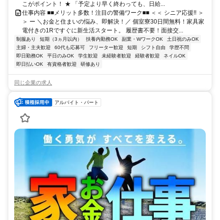
こがポイント！ ★ 「予定より早く終わっても、日給...
仕事内容 ■■メリット多数！注目の警備ワーク■■ ＜＜ シニア応援!! ＞
＞ ー ＼お金と住まいの悩み、即解決！／ 個室寮30日間無料！家具家
電付きの1Rですぐに新生活スタート。 履歴書不要！面接交...
制服あり
短期（3ヵ月以内）
扶養内勤務OK
副業・WワークOK
土日祝のみOK
主婦・主夫歓迎
60代も応募可
フリーター歓迎
短期
シフト自由
学歴不問
即日勤務OK
平日のみOK
学生歓迎
未経験者歓迎
経験者歓迎
ネイルOK
即日払いOK
有資格者歓迎
研修あり
同じ企業の求人
アルバイト・パート