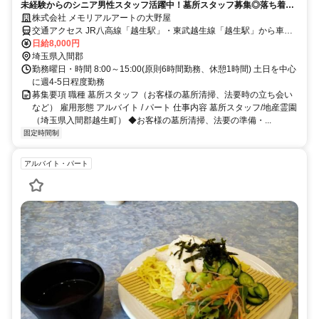
未経験からのシニア男性スタッフ活躍中！墓所スタッフ募集◎落ち着い
た環境でお仕事はじめませんか！
株式会社 メモリアルアートの大野屋
交通アクセス JR八高線「越生駅」・東武越生線「越生駅」から車で
約10分
日給8,000円
埼玉県入間郡
勤務曜日・時間 8:00～15:00(原則6時間勤務、休憩1時間) 土日を中心
に週4-5日程度勤務
募集要項 職種 墓所スタッフ（お客様の墓所清掃、法要時の立ち会い
など） 雇用形態 アルバイト / パート 仕事内容 墓所スタッフ/地産霊園
（埼玉県入間郡越生町） ◆お客様の墓所清掃、法要の準備・...
固定時間制
アルバイト・パート