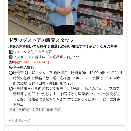
ドラッグストアの販売スタッフ
現場の声を聞いて反映する風通しの良い環境です！身だしなみの基準を
大幅に緩和しました！
ウエルシア毛呂山平山店
アクセス 東武越生線「東毛呂駅」徒歩5分
時給1,241円～1,614円
埼玉県入間郡
時間帯 朝、昼、夕方・夜 勤務曜日・時間 8:00～13:00の間で1日3～4
時間の勤務 ☆勤務日数・曜日応相談 13:00～17:00の間で1日3～4時
間の勤務 ☆勤務日数・曜日応相談 20:...
仕事情報 ● 仕事内容 接客や販売、レジ会計、商品の品出し、フロア
清掃等を お任せいたします！ お客様から医薬品についての質問があ
った際は 資格者に引継ぎできますのでご安心ください！ 徐々に知識
も身...
主婦・主夫歓迎
シフト制
高校生歓迎
同じ企業の求人