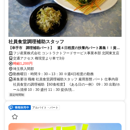
社員食堂調理補助スタッフ
【幸手市 調理補助パート】 週４日程度の扶養内パート募集！！資格
無くてもOKです◎
フジ産業株式会社 コントラクトフードサービス事業本部 北関東支店
交通アクセス 権現堂より車で3分
時給1,200円
埼玉県入間郡
勤務曜日・時間 9：30～13：30 ※週4日程度の勤務
募集要項 職種 社員食堂調理補助スタッフ 雇用形態 パート 仕事内容
社員食堂の調理補助 【60食程度】 《ある日の一例》 09：30 出勤/ホ
ール清掃 10：30 盛付 11：30 提供/洗...
固定時間制
アルバイト・パート