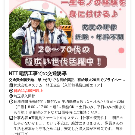
NTT電話工事での交通誘導
交通費全額支給、早上がりでも日給保証、有給最大20日でプライベート
も充実、安定収入！！資格取得した方は手当あり！業務中の装備品は無
株式会社キステム 埼玉支店【入間郡毛呂山町エリア】
料支給で自己負担なし！定年制度もなく、シニアの方も活躍中！9割の
日給11,100円以上
方が、未経験入社から活躍していて、どなたでも安心して働ける環境で
埼玉県入間郡
す！大手上場企業のグループで、仕事もプライベートも安定を実現した
勤務時間 実働時間：8時間/日 平均勤務日数：1ヶ月あたり8日～20日
い方は、まずは一度ご応募ください！
【日勤】8:00～17:00 ＊週2～勤務OK ＊土日のみ、平日のみの働き方
も可能！ ※希望シフトなどは面接時にご相談くださ...
仕事内容 ■警備員ファーストのキステム 【仕事の安定性】 「明日の
仕事がないかも…」という不安は、絶対にさせません。 隊員さんの
生活を根本から守るためには、安定した収入源が不可欠です。 当社
はNTTグ...