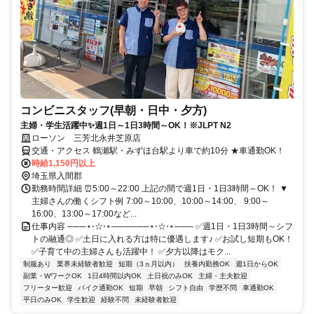
コンビニスタッフ(早朝・日中・夕方)
主婦・学生活躍中✨週1日～1日3時間～OK！※JLPT N2
ローソン 三芳北永井芝原店
交通・アクセス 鶴瀬駅・みずほ台駅より車で約10分 ★車通勤OK！
時給1,150円以上
埼玉県入間郡
勤務時間詳細 ⏰5:00～22:00 上記の間で週1日・1日3時間～OK！ ▼
主婦さんの働くシフト例 7:00～10:00、10:00～14:00、 9:00～
16:00、13:00～17:00など...
仕事内容 ───⋆⋅☆⋅⋆──────⋆⋅☆⋅⋆─── ✅週1日・1日3時間～シフ
トの融通◎ ✅土日に入れる方は特に優遇します♪ ✅お試し短期もOK！
✅子育て中の主婦さんも活躍中！ ✅夕方以降はモク...
制服あり
業界未経験者歓迎
短期（3ヵ月以内）
扶養内勤務OK
週1日からOK
副業・WワークOK
1日4時間以内OK
土日祝のみOK
主婦・主夫歓迎
フリーター歓迎
バイク通勤OK
短期
早朝
シフト自由
学歴不問
車通勤OK
平日のみOK
学生歓迎
経験不問
未経験者歓迎