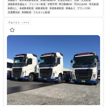
制服あり
業界未経験者歓迎
扶養内勤務OK
社員登用あり
主婦・主夫歓迎
資格取得支援あり
フリーター歓迎
学歴不問
即日勤務OK
平日のみOK
学生歓迎
転勤なし
未経験者歓迎
経験者歓迎
有資格者歓迎
研修あり
ブランクOK
交通費支給
長期歓迎
フルタイム歓迎
アルバイト・パート