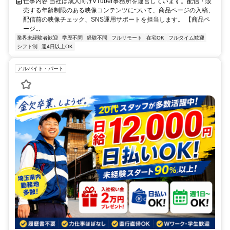
仕事内容 当社は成人向けVTuber事務所を運営しています。配信・販
売する年齢制限のある映像コンテンツについて、商品ページの入稿、
配信前の映像チェック、SNS運用サポートを担当します。 【商品ペ
ージ...
業界未経験者歓迎
学歴不問
経験不問
フルリモート
在宅OK
フルタイム歓迎
シフト制
週4日以上OK
アルバイト・パート