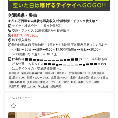
交通誘導・警備
★月33万円可★未経験も即高収入♪空調制服・ドリンク代支給＊
テイケイ株式会社 川越支社[150]
交通・アクセス 武州長瀬駅から徒歩圏内
日給13,500円以上
埼玉県入間郡
勤務時間詳細 実働時間：1日あたり8時間 平均勤務日数：1ヶ月あた
り4日 〜 20日 ■■日勤■■8:00～17:00(実働8h) ■■夜勤■■20:00～
5:00(実働8h) ＊週1日～OK ＊土...
仕事内容 ▇ ▆ ▅ ▄ ▃ ▂ ▁ ▁ ▂ ▃ ▄ ▅ ▆ ▇ おーい！未経験も稼
げる仕事、あるってよ ▇ ▆ ▅ ▄ ▃ ▂ ▁ ▁ ▂ ▃ ▄ ▅ ▆ ▇ ⭐それ
は…テイケイの＜交通誘導警備＞...
制服あり
業界未経験者歓迎
短期（3ヵ月以内）
扶養内勤務OK
社員登用あり
週1日からOK
副業・WワークOK
土日祝のみOK
主婦・主夫歓迎
週1シフト提出
60代も応募可
資格取得支援あり
フリーター歓迎
短期
早朝
シフト自由
学歴不問
平日のみOK
学生歓迎
経験不問
アルバイト・パート