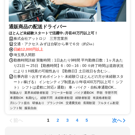
通販商品の配送ドライバー
ほとんど未経験スタートで活躍中♪月収40万円以上可！
株式会社アットロジ 三芳営業所
交通・アクセス みずほ台駅から車で６分（約2㎞）
日給12,000円以上
埼玉県入間郡
勤務時間詳細 実働時間：1日あたり9時間 平均勤務日数：1ヶ月あた
り21日 〜 25日 【勤務時間】6：00～16：00 ※終了時間は道路状況
により１H残業の可能性あり 【勤務日】土日祝日を含むシ...
仕事内容 ✨おすすめポイント✨ 未経験◎ ほとんどの方が未経験スタ
ート♪ 稼げる） インセンティブ制度あり/年収400万円以上可！ シフ
ト） シフトは柔軟に対応♪ 通勤） 車・バイク・自転車通勤OK...
制服あり
業界未経験者歓迎
フリーター歓迎
バイク通勤OK
早朝
学歴不問
車通勤OK
転勤なし
経験不問
未経験者歓迎
経験者歓迎
有資格者歓迎
月1シフト提出
研修あり
ブランクOK
交通費支給
長期歓迎
フルタイム歓迎
シフト制
服装自由
前へ
次へ
1
2
3
4
5