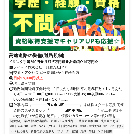
高速道路の警備(道路規制)
ドリンク手当200円◆月37.5万円可◆友達紹介10万円☆
テイケイ株式会社 川越支社[150]
交通・アクセス 武州長瀬駅から徒歩圏内
日給15,000円以上
埼玉県入間郡
勤務時間詳細 実働時間：1日あたり8時間 平均勤務日数：1ヶ月あた
り4日 〜 20日 ■■日勤■■8:00～17:00(実働8h) ■■夜勤■■20:00～
5:00(実働8h) ＊週1日～OK ＊土...
仕事内容 ┏━━━━◥◣◆◢◤━━━━┓ 未経験スタート応援 高速
道路の規制スタッフ ┗━━━━◢◤◆◥◣━━━━┛ ✅工事現場等
の交通規制が必要な 場所に、標識やカラーコーン等の 規制帯を...
制服あり
業界未経験者歓迎
短期（3ヵ月以内）
扶養内勤務OK
社員登用あり
週1日からOK
副業・WワークOK
土日祝のみOK
主婦・主夫歓迎
週1シフト提出
60代も応募可
資格取得支援あり
フリーター歓迎
短期
早朝
シフト自由