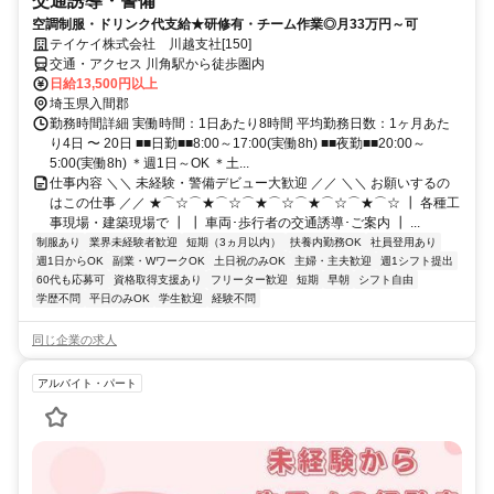
交通誘導・警備
空調制服・ドリンク代支給★研修有・チーム作業◎月33万円～可
テイケイ株式会社 川越支社[150]
交通・アクセス 川角駅から徒歩圏内
日給13,500円以上
埼玉県入間郡
勤務時間詳細 実働時間：1日あたり8時間 平均勤務日数：1ヶ月あた
り4日 〜 20日 ■■日勤■■8:00～17:00(実働8h) ■■夜勤■■20:00～
5:00(実働8h) ＊週1日～OK ＊土...
仕事内容 ＼＼ 未経験・警備デビュー大歓迎 ／／ ＼＼ お願いするの
はこの仕事 ／／ ★⌒☆⌒★⌒☆⌒★⌒☆⌒★⌒☆⌒★⌒☆ ┃ 各種工
事現場・建築現場で ┃ ┃ 車両･歩行者の交通誘導･ご案内 ┃ ...
制服あり
業界未経験者歓迎
短期（3ヵ月以内）
扶養内勤務OK
社員登用あり
週1日からOK
副業・WワークOK
土日祝のみOK
主婦・主夫歓迎
週1シフト提出
60代も応募可
資格取得支援あり
フリーター歓迎
短期
早朝
シフト自由
学歴不問
平日のみOK
学生歓迎
経験不問
同じ企業の求人
アルバイト・パート