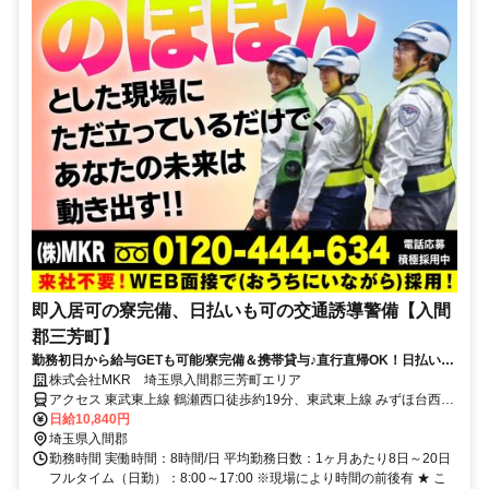
即入居可の寮完備、日払いも可の交通誘導警備【入間
郡三芳町】
勤務初日から給与GETも可能/寮完備＆携帯貸与♪直行直帰OK！日払い
可！働きたい気持ちを応援します★
株式会社MKR 埼玉県入間郡三芳町エリア
アクセス 東武東上線 鶴瀬西口徒歩約19分、東武東上線 みずほ台西口
徒歩約30分、東武東上線 ふじみ野西口徒歩約40分 埼玉県入間郡三芳
日給10,840円
町エリア
埼玉県入間郡
勤務時間 実働時間：8時間/日 平均勤務日数：1ヶ月あたり8日～20日
フルタイム（日勤）：8:00～17:00 ※現場により時間の前後有 ★ こ