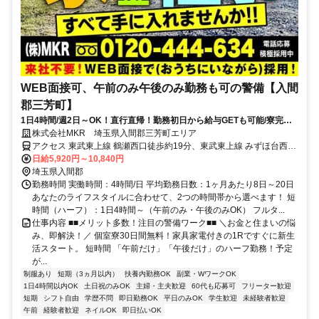
WEB面接可、午前のみ午後のみ勤務も可の警備【入間
郡三芳町】
1日4時間/週2日～OK！直行直帰！勤務初日から給与GETも可能/寮完備
＆携帯貸与♪
株式会社MKR 埼玉県入間郡三芳町エリア
アクセス 東武東上線 鶴瀬西口徒歩約19分、東武東上線 みずほ台西口
徒歩約30分、東武東上線 ふじみ野西口徒歩約40分 埼玉県入間郡三芳
日給5,920円～10,840円
町エリア
埼玉県入間郡
勤務時間 実働時間：4時間/日 平均勤務日数：1ヶ月あたり8日～20日
あなたのライフスタイルに合わせて、2つの時間帯から選べます！ 短
時間（ハーフ）：1日4時間～（午前のみ・午後のみOK） フルタ...
仕事内容 ■■メリット多数！注目の警備ワーク■■ ＼お金と住まいの悩
み、即解決！／ 個室寮30日間無料！家具家電付きの1Rですぐに新生
活スタート。 短時間 「午前だけ」「午後だけ」のハーフ勤務！予定
が...
制服あり
短期（3ヵ月以内）
扶養内勤務OK
副業・WワークOK
1日4時間以内OK
土日祝のみOK
主婦・主夫歓迎
60代も応募可
フリーター歓迎
短期
シフト自由
学歴不問
即日勤務OK
平日のみOK
学生歓迎
未経験者歓迎
午前
経験者歓迎
ネイルOK
即日払いOK