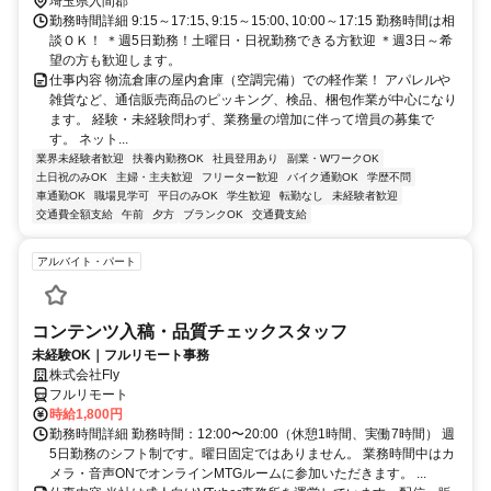
埼玉県入間郡
勤務時間詳細 9:15～17:15､9:15～15:00､10:00～17:15 勤務時間は相
談ＯＫ！ ＊週5日勤務！土曜日・日祝勤務できる方歓迎 ＊週3日～希
望の方も歓迎します。
仕事内容 物流倉庫の屋内倉庫（空調完備）での軽作業！ アパレルや
雑貨など、通信販売商品のピッキング、検品、梱包作業が中心になり
ます。 経験・未経験問わず、業務量の増加に伴って増員の募集で
す。 ネット...
業界未経験者歓迎
扶養内勤務OK
社員登用あり
副業・WワークOK
土日祝のみOK
主婦・主夫歓迎
フリーター歓迎
バイク通勤OK
学歴不問
車通勤OK
職場見学可
平日のみOK
学生歓迎
転勤なし
未経験者歓迎
交通費全額支給
午前
夕方
ブランクOK
交通費支給
アルバイト・パート
コンテンツ入稿・品質チェックスタッフ
未経験OK｜フルリモート事務
株式会社Fly
フルリモート
時給1,800円
勤務時間詳細 勤務時間：12:00〜20:00（休憩1時間、実働7時間） 週
5日勤務のシフト制です。曜日固定ではありません。 業務時間中はカ
メラ・音声ONでオンラインMTGルームに参加いただきます。 ...