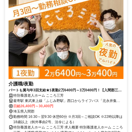
介護職/夜勤
パートも賞与年3回支給★1夜勤2万6400円～3万0400円！【入間郡三芳
町・川越駅/所沢駅/ふじみ野駅・特養・介護職・夜勤アルバイト】
特別養護老人ホーム こころ三芳
最寄駅 東武東上線「ふじみ野駅」西口からライフバス「北永井集会
所停留所」下車徒歩5分、東武東上線「鶴瀬駅」西口からライフバス
日給26,400円～30,400円
「宮前」下車徒歩5分、東武東上線「ふじみ野駅」車10分、東武線・
埼玉県入間郡
JR川越線「川越駅」車30分、西武池袋線・新宿線「所沢駅」車30
勤務時間 16:30～翌9:30 休憩60分 ※月3回～ご相談OK ※22時以降は
分、東武東上線「志木駅」車25分
18歳以上（例外事由2号、法令による）
特別養護老人ホーム こころ三芳 求人概要 特別養護老人ホーム こころ