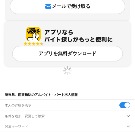
メールで受け取る
アプリを無料ダウンロード
埼玉県、南栗橋駅のアルバイト・パート求人情報
求人の詳細を表示
条件を追加・変更して検索
市区町村を追加・変更
関連キーワード
完全在宅ワーク 全国
シール貼り 在宅
現在地周辺
ガチャガチャ
犬カフェ
埼玉県