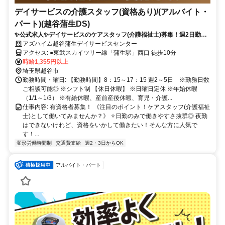
デイサービスの介護スタッフ(資格あり)/(アルバイト・
パート)(越谷蒲生DS)
✨公式求人✨デイサービスのケアスタッフ(介護福祉士)募集！週2日勤務
から相談可◎幅広い年代のスタッフ活躍！
アズハイム越谷蒲生デイサービスセンター
アクセス: ●東武スカイツリー線「蒲生駅」西口 徒歩10分
時給1,355円以上
埼玉県越谷市
勤務時間・曜日: 【勤務時間】8：15～17：15 週2～5日 ※勤務日数
ご相談可能◎ ※シフト制 【休日休暇】 ※日曜日定休 ※年始休暇
（1/1～1/3） ※有給休暇、産前産後休暇、育児・介護...
仕事内容: 有資格者募集！ 《注目のポイント！ケアスタッフ(介護福祉
士)として働いてみませんか？》 ✧日勤のみで働きやすさ抜群◎ 夜勤
はできないけれど、資格をいかして働きたい！そんな方に人気で
す！...
変形労働時間制
交通費支給
週2・3日からOK
アルバイト・パート