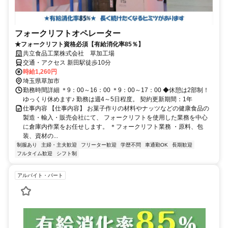
フォークリフトオペレーター
★フォークリフト資格必須【有給消化率85％】
共立食品工業株式会社 草加工場
交通・アクセス 新田駅徒歩10分
時給1,260円
埼玉県草加市
勤務時間詳細 ＊9：00～16：00 ＊9：00～17：00 ◆休憩は2部制！
ゆっくり休めます♪ 勤務は週4～5日程度。 契約更新期間：1年
仕事内容 【仕事内容】 お菓子作りの材料やナッツなどの健康食品の
製造・輸入・販売会社にて、 フォークリフトを使用した業務を中心
に倉庫内作業をお任せします。 ＊フォークリフト業務 ・原料、包
装、資材の...
制服あり
主婦・主夫歓迎
フリーター歓迎
学歴不問
車通勤OK
長期歓迎
フルタイム歓迎
シフト制
アルバイト・パート