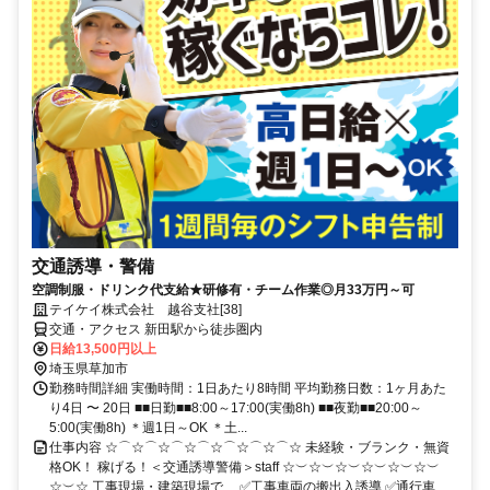
交通誘導・警備
空調制服・ドリンク代支給★研修有・チーム作業◎月33万円～可
テイケイ株式会社 越谷支社[38]
交通・アクセス 新田駅から徒歩圏内
日給13,500円以上
埼玉県草加市
勤務時間詳細 実働時間：1日あたり8時間 平均勤務日数：1ヶ月あた
り4日 〜 20日 ■■日勤■■8:00～17:00(実働8h) ■■夜勤■■20:00～
5:00(実働8h) ＊週1日～OK ＊土...
仕事内容 ☆⌒☆⌒☆⌒☆⌒☆⌒☆⌒☆⌒☆ 未経験・ブランク・無資
格OK！ 稼げる！＜交通誘導警備＞staff ☆︶☆︶☆︶☆︶☆︶☆︶
☆︶☆ 工事現場・建築現場で… ✅工事車両の搬出入誘導 ✅通行車...