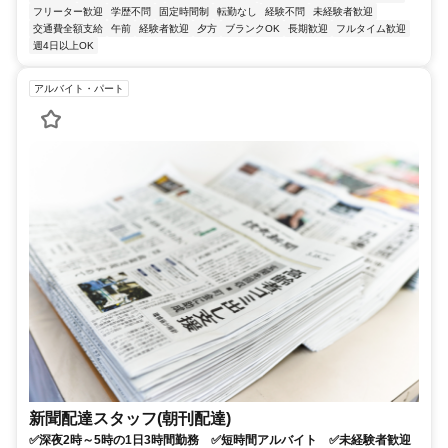
フリーター歓迎
学歴不問
固定時間制
転勤なし
経験不問
未経験者歓迎
交通費全額支給
午前
経験者歓迎
夕方
ブランクOK
長期歓迎
フルタイム歓迎
週4日以上OK
アルバイト・パート
新聞配達スタッフ(朝刊配達)
✅深夜2時～5時の1日3時間勤務 ✅短時間アルバイト ✅未経験者歓迎