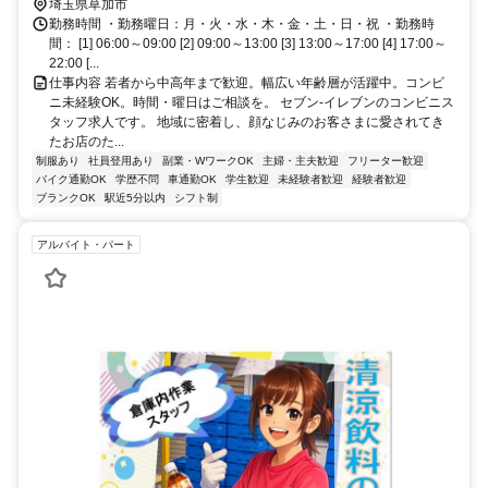
埼玉県草加市
勤務時間 ・勤務曜日：月・火・水・木・金・土・日・祝 ・勤務時
間： [1] 06:00～09:00 [2] 09:00～13:00 [3] 13:00～17:00 [4] 17:00～
22:00 [...
仕事内容 若者から中高年まで歓迎。幅広い年齢層が活躍中。コンビ
ニ未経験OK。時間・曜日はご相談を。 セブン-イレブンのコンビニス
タッフ求人です。 地域に密着し、顔なじみのお客さまに愛されてき
たお店のた...
制服あり
社員登用あり
副業・WワークOK
主婦・主夫歓迎
フリーター歓迎
バイク通勤OK
学歴不問
車通勤OK
学生歓迎
未経験者歓迎
経験者歓迎
ブランクOK
駅近5分以内
シフト制
アルバイト・パート