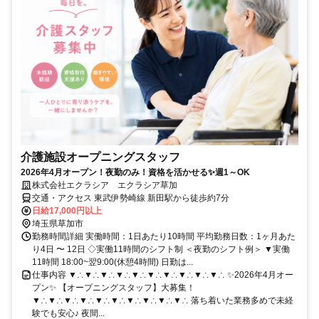
介護施設オープニングスタッフ
2026年4月オープン！夜勤のみ！資格を活かせる✨週1～OK
株式会社エクラシア エクラシア草加
交通・アクセス 東武伊勢崎線 新田駅から徒歩約7分
日給17,000円以上
埼玉県草加市
勤務時間詳細 実働時間：1日あたり10時間 平均勤務日数：1ヶ月あた
り4日 〜 12日 ◇実働11時間のシフト制 ＜夜勤のシフト例＞ ▼実働
11時間 18:00~翌9:00(休憩4時間) 日勤は...
仕事内容 ▼∴▼∴▼∴▼∴▼∴▼∴▼∴▼∴▼∴▼∴ ✨2026年4月オー
プン✨ 【オープニングスタッフ】大募集！
▼∴▼∴▼∴▼∴▼∴▼∴▼∴▼∴▼∴▼∴ 落ち着いた業務多めで未経
験でも安心♪ 夜間...