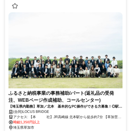
ふるさと納税事業の事務補助/パート(返礼品の受発
注、WEBページ作成補助、コールセンター)
【埼玉県内勤務】草加／北本 基本的なPC操作ができる方募集！◎駅か
ら近く通いやすい！◎賞与あり◎昇給あり
(合同)LOCUS BRiDGE
アクセス: 【本 社】JR高崎線 北本駅から徒歩約7分 【草加営業
所】東武伊勢崎線 新田駅 徒歩約7分 ＊車通勤 (要相談)／バイク通勤
時給1,350円以上
OK／自転車通勤OK ＊転勤なし ＊U・Iターン歓迎
埼玉県草加市