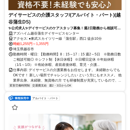
デイサービスの介護スタッフ/(アルバイト・パート)(越
谷蒲生DS)
✨公式求人✨デイサービスのケアスタッフ募集！週2日勤務から相談可◎
幅広い年代のスタッフ活躍！
アズハイム越谷蒲生デイサービスセンター
アクセス: ●東武スカイツリー線「蒲生駅」西口 徒歩10分
時給1,255円～1,355円
埼玉県越谷市
勤務時間・曜日: 【勤務時間】8：15～17：15 週2～5日 ※勤務日数
ご相談可能◎ ※シフト制 【休日休暇】 ※日曜日定休 ※年始休暇
（1/1～1/3） ※有給休暇、産前産後休暇、育児・介護...
仕事内容: デイサービスの介護業務をお任せします。 未経験からでも
OKです！ 新しい場所でチャレンジしたい という方にもオススメ。 他
業界出身、未経験、無資格の方 でも研修制度が充実しているので、...
変形労働時間制
交通費支給
週2・3日からOK
アルバイト・パート