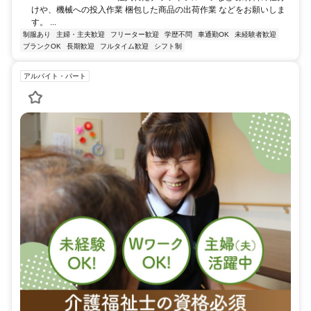
けや、機械への投入作業 梱包した商品の出荷作業 などをお願いしま
す。 ...
制服あり
主婦・主夫歓迎
フリーター歓迎
学歴不問
車通勤OK
未経験者歓迎
ブランクOK
長期歓迎
フルタイム歓迎
シフト制
アルバイト・パート