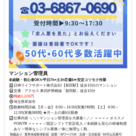
マンション管理員
未経験・初心者OK✨平日7h×土3h⏰週6⏩安定コツモク作業
日神ライフサポート株式会社/【新田駅】徒歩10分のマンション
交通・アクセス 東武伊勢崎線「新田駅」徒歩10分
時給1,226円
埼玉県草加市
勤務時間詳細 【月～金】 8:00～16:00(実働7時間) 【土】 8:00～
11:00(実働3時間) ★月～土の週6日勤務
仕事内容 ＼＼✨マンション管理員を大募集✨／／ ＝＝＝＝ オススメ
POINT❗❗ ＝＝＝＝ ✅固定シフトで安定収入 ✅未経験も安心の研修制度
あり ✅簡単なシンプル業務 ✅体に無理なく勤...
制服あり
業界未経験者歓迎
副業・WワークOK
主婦・主夫歓迎
60代も応募可