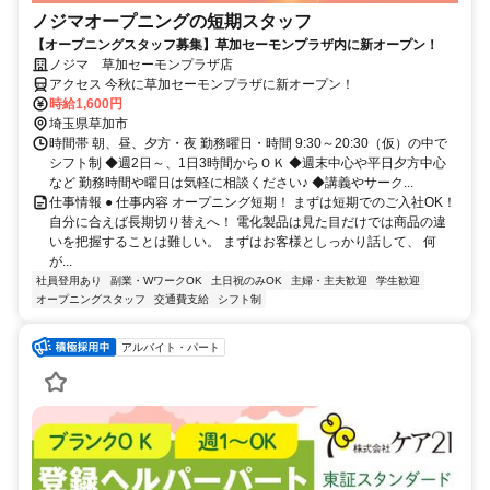
ノジマオープニングの短期スタッフ
【オープニングスタッフ募集】草加セーモンプラザ内に新オープン！
ノジマ 草加セーモンプラザ店
アクセス 今秋に草加セーモンプラザに新オープン！
時給1,600円
埼玉県草加市
時間帯 朝、昼、夕方・夜 勤務曜日・時間 9:30～20:30（仮）の中で
シフト制 ◆週2日～、1日3時間からＯＫ ◆週末中心や平日夕方中心
など 勤務時間や曜日は気軽に相談ください♪ ◆講義やサーク...
仕事情報 ● 仕事内容 オープニング短期！ まずは短期でのご入社OK！
自分に合えば長期切り替えへ！ 電化製品は見た目だけでは商品の違
いを把握することは難しい。 まずはお客様としっかり話して、 何
が...
社員登用あり
副業・WワークOK
土日祝のみOK
主婦・主夫歓迎
学生歓迎
オープニングスタッフ
交通費支給
シフト制
アルバイト・パート