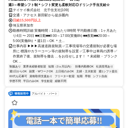
週3～希望シフト制＊シフト変更も柔軟対応◎ドリンク手当支給☆
テイケイ株式会社 北千住支社[109]
交通・アクセス 新田駅から徒歩圏内
日給15,500円以上
埼玉県草加市
勤務時間詳細 実働時間：1日あたり8時間 平均勤務日数：1ヶ月あた
り4日 〜 20日 ■■日勤■■8:00～17:00(実働8h) ■■夜勤■■20:00～
5:00(実働8h) ＊週1日～OK ＊土...
仕事内容 ▶▶▶高速道路規制員 ✅工事現場等の交通規制が必要な場
所に 標識やカラーコーン等の規制帯を設置 ✅工事中は車両の誘導 ✅
作業終了後、規制帯を撤去 …をお任せします！ ＊未経験・ブランク
OK ...
制服あり
業界未経験者歓迎
短期（3ヵ月以内）
扶養内勤務OK
社員登用あり
週1日からOK
副業・WワークOK
土日祝のみOK
主婦・主夫歓迎
週1シフト提出
60代も応募可
資格取得支援あり
フリーター歓迎
短期
早朝
シフト自由
学歴不問
平日のみOK
学生歓迎
経験不問
アルバイト・パート