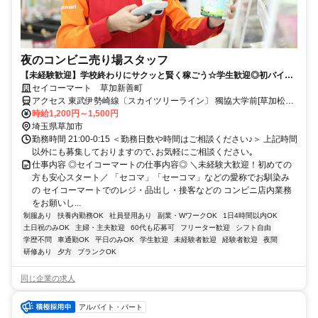
夜のコンビニ売り場スタッフ
【未経験歓迎】学校終わりにサクッと賢く稼ごう☆学生歓迎◎初バイト
も応援！
セイコーマート 草加新善町
アクセス 東武伊勢崎線〔スカイツリーライン〕 獨協大学前[草加松原]
西口徒歩約15分、東武伊勢崎線〔スカイツリーライン〕 新田（埼玉
時給1,200円～1,500円
県）西口徒歩約16分、東武伊勢崎線〔スカイツリーライン〕 草加西
埼玉県草加市
口徒歩約34分
勤務時間 21:00-0:15 ＜勤務日数や時間はご相談ください♪＞ 上記時間
以外にも募集しておりますので､お気軽にご相談ください｡
仕事内容 ◎セイコーマートの仕事内容◎ ＼未経験大歓迎！初めての
方も安心スタート／ 「セコマ」「セーコマ」などの愛称でお馴染み
の セイコーマートでのレジ・品出し・接客などの コンビニ店内業務
をお願いし...
制服あり
扶養内勤務OK
社員登用あり
副業・WワークOK
1日4時間以内OK
土日祝のみOK
主婦・主夫歓迎
60代も応募可
フリーター歓迎
シフト自由
学歴不問
車通勤OK
平日のみOK
学生歓迎
未経験者歓迎
経験者歓迎
夜間
研修あり
夕方
ブランクOK
同じ企業の求人
アルバイト・パート