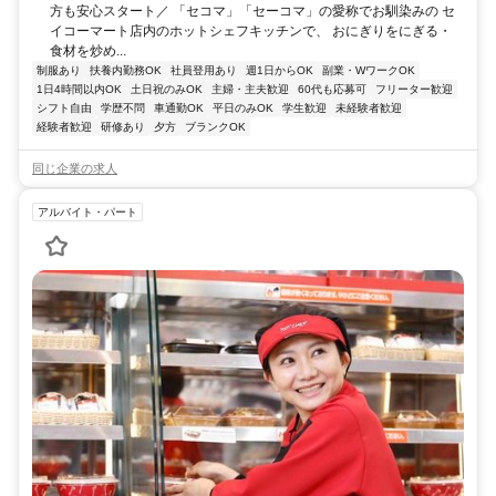
方も安心スタート／ 「セコマ」「セーコマ」の愛称でお馴染みの セ
イコーマート店内のホットシェフキッチンで、 おにぎりをにぎる・
食材を炒め...
制服あり
扶養内勤務OK
社員登用あり
週1日からOK
副業・WワークOK
1日4時間以内OK
土日祝のみOK
主婦・主夫歓迎
60代も応募可
フリーター歓迎
シフト自由
学歴不問
車通勤OK
平日のみOK
学生歓迎
未経験者歓迎
経験者歓迎
研修あり
夕方
ブランクOK
同じ企業の求人
アルバイト・パート