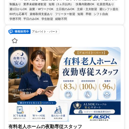
制服あり
業界未経験者歓迎
短期（3ヵ月以内）
扶養内勤務OK
社員登用あり
週1日からOK
副業・WワークOK
土日祝のみOK
主婦・主夫歓迎
週1シフト提出
60代も応募可
資格取得支援あり
フリーター歓迎
短期
早朝
シフト自由
学歴不問
平日のみOK
学生歓迎
経験不問
アルバイト・パート
有料老人ホームの夜勤専従スタッフ