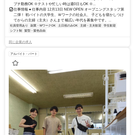
プチ勤務OK ※テストや忙しい時は週0日もOK ※...
仕事情報 ● 仕事内容 12月13日 NEW OPEN オープニングスタッフ第
二弾！ 初バイトの大学生、Ｗワークの社会人、 子どもを寝かしつけ
てからの主婦（主夫）さんまで 幅広い年代を募集中です。...
社員登用あり
副業・WワークOK
土日祝のみOK
主婦・主夫歓迎
学生歓迎
シフト制
髪型・髪色自由
同じ企業の求人
アルバイト・パート