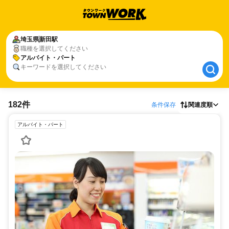
埼玉県
埼玉県
新田駅
新田駅
職種を選択してください
アルバイト・パート
アルバイト・パート
キーワードを選択してください
182件
条件保存
関連度順
アルバイト・パート