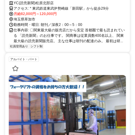
YC(読売新聞)松原北部店
アクセス: * 東武鉄道東武伊勢崎線「新田駅」から徒歩29分
月給82,000円～120,000円
埼玉県草加市
勤務時間・曜日: 朝刊／深夜2：00～5：00
仕事内容: 〇関東最大級の販売店だから安定 首都圏で最も読まれてい
る 「読売新聞」のお仕事です。 関商事は従業員数400名以上、 関東
最大級の読売新聞販売店。 主な仕事は朝刊の配達のみ。 最初は研...
社員登用あり
シフト制
アルバイト・パート