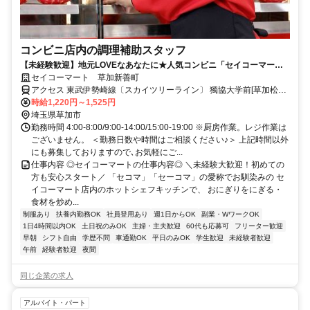
コンビニ店内の調理補助スタッフ
【未経験歓迎】地元LOVEなあなたに★人気コンビニ「セイコーマー
ト」で働こう♪接客なし◎
セイコーマート 草加新善町
アクセス 東武伊勢崎線〔スカイツリーライン〕 獨協大学前[草加松原]
西口徒歩約15分、東武伊勢崎線〔スカイツリーライン〕 新田（埼玉
時給1,220円～1,525円
県）西口徒歩約16分、東武伊勢崎線〔スカイツリーライン〕 草加西
埼玉県草加市
口徒歩約34分
勤務時間 4:00-8:00/9:00-14:00/15:00-19:00 ※厨房作業。レジ作業は
ございません。 ＜勤務日数や時間はご相談ください♪＞ 上記時間以外
にも募集しておりますので､お気軽にご...
仕事内容 ◎セイコーマートの仕事内容◎ ＼未経験大歓迎！初めての
方も安心スタート／ 「セコマ」「セーコマ」の愛称でお馴染みの セ
イコーマート店内のホットシェフキッチンで、 おにぎりをにぎる・
食材を炒め...
制服あり
扶養内勤務OK
社員登用あり
週1日からOK
副業・WワークOK
1日4時間以内OK
土日祝のみOK
主婦・主夫歓迎
60代も応募可
フリーター歓迎
早朝
シフト自由
学歴不問
車通勤OK
平日のみOK
学生歓迎
未経験者歓迎
午前
経験者歓迎
夜間
同じ企業の求人
アルバイト・パート