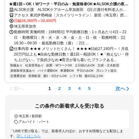
★週1回～OK！Wワーク・平日のみ・無資格者OK★ALSOK介護の夜勤
介護スタッフ
ALSOK介護 ALSOKケアホーム草加新田 (旧:介護付有料老人ホー
ムアミカの郷草加)
アクセス 東武伊勢崎線〔スカイツリーライン〕 新田（埼玉県）西口
徒歩約13分
日給28,380円～30,400円
埼玉県草加市
勤務時間 実働時間：16時間/日 平均勤務日数：1ヶ月あたり4日～22
日 ・勤務曜日：月・火・水・木・金・土・日・祝 ・勤務時間： [1]
16:30～09:30 ・最低勤務日数（週）：2日 ...
仕事内容 ★★★ メリットたくさん！ ★★★ ■日給27,180円～！月収
20万円以上も ■自由な勤務日数！週1回～相談OK！ ■「抱えない・持
ち上げない」で負担少なめ ■育児が落ち着いたブランクある...
制服あり
社員登用あり
副業・WワークOK
土日祝のみOK
主婦・主夫歓迎
資格取得支援あり
バイク通勤OK
車通勤OK
平日のみOK
月1シフト提出
交通費支給
長期歓迎
週2・3日からOK
シフト制
週4日以上OK
前へ
次へ
1
2
3
4
5
この条件の新着求人を受け取る
埼玉県 / 新田駅
アルバイト・パート
「LINEで受け取る」では、新着求人のほか、おすすめ情報なども配信しま
す。
詳しくはこちら