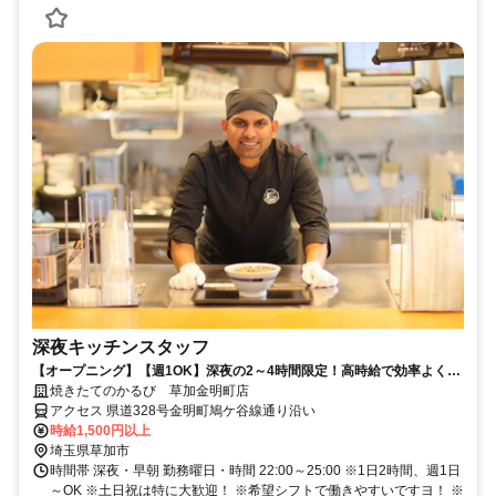
深夜キッチンスタッフ
【オープニング】【週1OK】深夜の2～4時間限定！高時給で効率よく稼
げます！
焼きたてのかるび 草加金明町店
アクセス 県道328号金明町鳩ケ谷線通り沿い
時給1,500円以上
埼玉県草加市
時間帯 深夜・早朝 勤務曜日・時間 22:00～25:00 ※1日2時間、週1日
～OK ※土日祝は特に大歓迎！ ※希望シフトで働きやすいですヨ！ ※