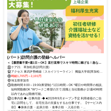
(パート)訪問介護の登録ヘルパー
＜【履歴書不要×週1日～OK】直行直帰でスキマ時間に稼げる！急なキ
ャンセルも手当有！定年無し！＞★履歴書の準備不要★未経験者OK！働
ケア21 草加松原(訪問介護)
きやすいシフト制！急なキャンセルが発生した場合でも手当で給与を補
アクセス 東武伊勢崎線〔スカイツリーライン〕 獨協大学前[草加松原]
償！
東口徒歩約5分、東武伊勢崎線〔スカイツリーライン〕 新田（埼玉
時給1,705円～2,101円
県）東口徒歩約16分、東武伊勢崎線〔スカイツリーライン〕 草加西
埼玉県草加市
口徒歩約25分 伊勢崎線「獨協大学前(草加松原)」駅徒歩3分
勤務時間 8:00～19:00(希望制) *1日1時間～OK *曜日や時間帯の相談,
短時間勤務OK *Wワークご希望の方で,現職と当社勤務が 計週40時間
以内であれば勤務可能。
仕事内容 ◆- 仕事内容 -◆ ■2026年9月オープン予定 利用者様のご自
宅に訪問をして、 在宅生活の支援をするお仕事です。 【サービス内
容】 ◆身体介護 ・起床介助 ・食事介助 ・入浴介助 ・...