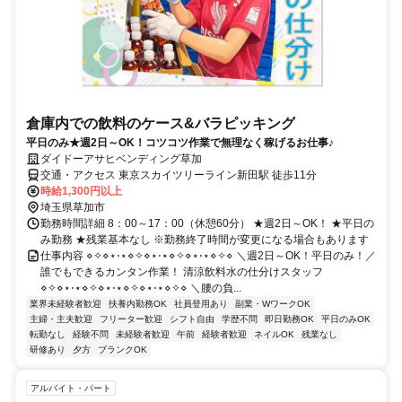
倉庫内での飲料のケース&バラピッキング
平日のみ★週2日～OK！コツコツ作業で無理なく稼げるお仕事♪
ダイドーアサヒベンディング草加
交通・アクセス 東京スカイツリーライン新田駅 徒歩11分
時給1,300円以上
埼玉県草加市
勤務時間詳細 8：00～17：00（休憩60分） ★週2日～OK！ ★平日の
み勤務 ★残業基本なし ※勤務終了時間が変更になる場合もあります
仕事内容 ⋄✧⋄⋆⋅⋆⋄✧⋄⋆⋅⋆⋄✧⋄⋆⋅⋆⋄✧⋄ ＼週2日～OK！平日のみ！／
誰でもできるカンタン作業！ 清涼飲料水の仕分けスタッフ
⋄✧⋄⋆⋅⋆⋄✧⋄⋆⋅⋆⋄✧⋄⋆⋅⋆⋄✧⋄ ＼腰の負...
業界未経験者歓迎
扶養内勤務OK
社員登用あり
副業・WワークOK
主婦・主夫歓迎
フリーター歓迎
シフト自由
学歴不問
即日勤務OK
平日のみOK
転勤なし
経験不問
未経験者歓迎
午前
経験者歓迎
ネイルOK
残業なし
研修あり
夕方
ブランクOK
アルバイト・パート