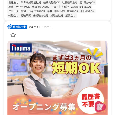
制服あり
業界未経験者歓迎
扶養内勤務OK
社員登用あり
週1日からOK
副業・WワークOK
土日祝のみOK
主婦・主夫歓迎
資格取得支援あり
フリーター歓迎
バイク通勤OK
早朝
学歴不問
車通勤OK
平日のみOK
転勤なし
経験不問
未経験者歓迎
経験者歓迎
残業なし
アルバイト・パート