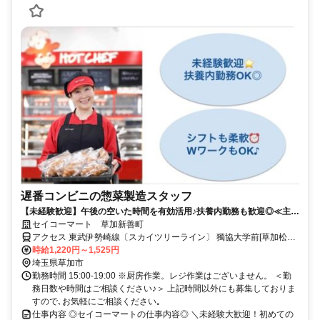
遅番コンビニの惣菜製造スタッフ
【未経験歓迎】午後の空いた時間を有効活用♪扶養内勤務も歓迎◎≪主婦
(夫)・学生の方も活躍中≫
セイコーマート 草加新善町
アクセス 東武伊勢崎線〔スカイツリーライン〕 獨協大学前[草加松原]
西口徒歩約15分、東武伊勢崎線〔スカイツリーライン〕 新田（埼玉
時給1,220円～1,525円
県）西口徒歩約16分、東武伊勢崎線〔スカイツリーライン〕 草加西
埼玉県草加市
口徒歩約34分
勤務時間 15:00-19:00 ※厨房作業。レジ作業はございません。 ＜勤
務日数や時間はご相談ください♪＞ 上記時間以外にも募集しておりま
すので､お気軽にご相談ください｡
仕事内容 ◎セイコーマートの仕事内容◎ ＼未経験大歓迎！初めての