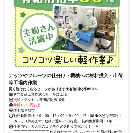
ナッツやフルーツの仕分け・機械への材料投入・出荷
等工場内作業
長く続けたくなるヒミツがあります★有給消化率85％✨
共立食品工業株式会社 草加工場
交通・アクセス 新田駅徒歩10分
時給1,260円以上
埼玉県草加市
勤務時間詳細 ＊9：00～16：00 ＊9：00～17：00 ◆休憩は2部制！
ゆっくり休めます♪ 勤務は週4～5日程度。 契約更新期間：1年
仕事内容 ⚡大人気のコツモクＷＯＲＫで稼ごう！ ￣V￣￣￣￣￣￣￣
￣￣￣￣￣￣￣￣￣￣ 仕入れたナッツやフルーツなど 原材料の仕分