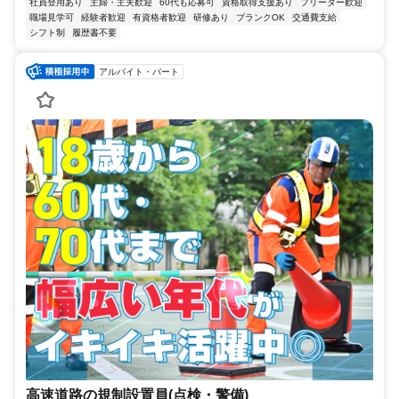
社員登用あり
主婦・主夫歓迎
60代も応募可
資格取得支援あり
フリーター歓迎
職場見学可
経験者歓迎
有資格者歓迎
研修あり
ブランクOK
交通費支給
シフト制
履歴書不要
アルバイト・パート
高速道路の規制設置員(点検・警備)