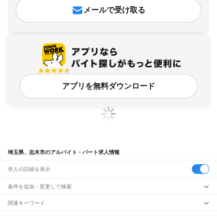
メールで受け取る
アプリを無料ダウンロード
埼玉県、志木市のアルバイト・パート求人情報
求人の詳細を表示
条件を追加・変更して検索
市区町村を追加・変更
関連キーワード
完全在宅ワーク 全国
シール貼り 在宅
現在地周辺
ガチャガチャ
犬カフェ
埼玉県