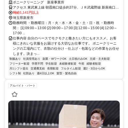
る職場です。
ポニークリーニング 新座事業所
アクセス 東武東上線 朝霞南口徒歩約37分、ＪＲ武蔵野線 新座南口徒
歩約47分、東武東上線 和光市南口徒歩約51分 朝霞台駅よりバス「畑
時給1,141円以上
中二丁目」下車徒歩５分
埼玉県新座市
勤務時間 ・勤務曜日：月・火・水・木・金・土・日・祝 ・勤務時
間： [1] 09:00～13:00 [2] 09:00～17:00 [3] 12:00～15:00 [4] 12:00～
17:00 ...
仕事内容 自分のペースでモクモクと働きたい方にもオススメ。お客
様にきれいな衣服をお届けする大切なお仕事です。 ポニークリーニ
ングの工場内にて、衣類の仕分け・仕上げ・包装などの作業をお任せ
します。決まっ...
制服あり
社員登用あり
副業・WワークOK
土日祝のみOK
主婦・主夫歓迎
フリーター歓迎
学歴不問
学生歓迎
未経験者歓迎
午前
経験者歓迎
月1シフト提出
交通費支給
長期歓迎
フルタイム歓迎
週2・3日からOK
シフト制
社割あり
週4日以上OK
髪型・髪色自由
アルバイト・パート