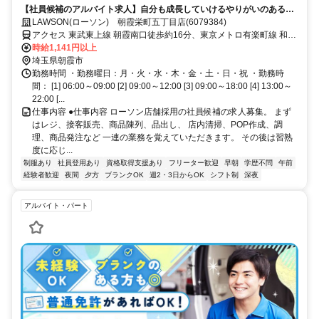
【社員候補のアルバイト求人】自分も成長していけるやりがいのある仕
事です
LAWSON(ローソン) 朝霞栄町五丁目店(6079384)
アクセス 東武東上線 朝霞南口徒歩約16分、東京メトロ有楽町線 和光
市南口徒歩約27分、東武東上線 和光市南口徒歩約27分
時給1,141円以上
埼玉県朝霞市
勤務時間 ・勤務曜日：月・火・水・木・金・土・日・祝 ・勤務時
間： [1] 06:00～09:00 [2] 09:00～12:00 [3] 09:00～18:00 [4] 13:00～
22:00 [...
仕事内容 ●仕事内容 ローソン店舗採用の社員候補の求人募集。 まず
はレジ、接客販売、商品陳列、品出し、 店内清掃、POP作成、調
理、商品発注など 一連の業務を覚えていただきます。 その後は習熟
度に応じ...
制服あり
社員登用あり
資格取得支援あり
フリーター歓迎
早朝
学歴不問
午前
経験者歓迎
夜間
夕方
ブランクOK
週2・3日からOK
シフト制
深夜
アルバイト・パート