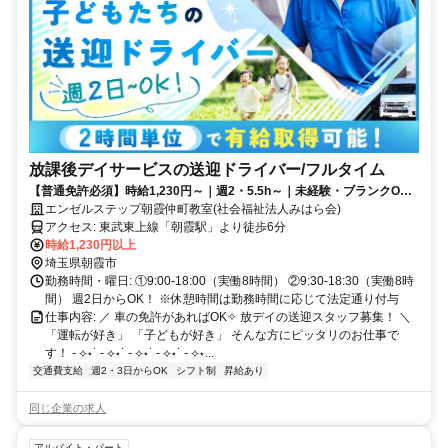
放課後デイサービスの送迎ドライバー/フルタイム
【普通免許必須】時給1,230円～｜週2・5.5h～｜未経験・ブランクOK
｜車通勤OK
エンゼルステップ朝霞仲町教室(社会福祉法人みはら会)
アクセス: 東武東上線「朝霞駅」より徒歩6分
時給1,230円以上
埼玉県朝霞市
勤務時間・曜日: ①9:00-18:00（実働8時間） ②9:30-18:30（実働8時
間） 週2日からOK！ ※休憩時間は勤務時間に応じて法定通り付与
仕事内容: ／ 車の免許があればOK✧ 放デイの送迎スタッフ募集！ ＼
「運転が好き」 「子どもが好き」 そんな方にピッタリのお仕事で
す！ - ⟡⋆˙ - ⟡⋆˙ - ⟡⋆˙ - ⟡⋆˙ - ⟡⋆...
交通費支給
週2・3日からOK
シフト制
昇給あり
同じ企業の求人
アルバイト・パート