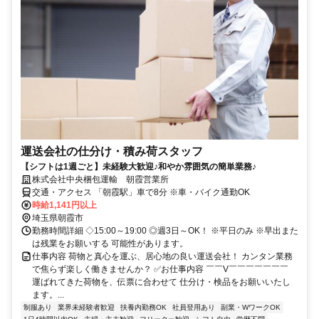
運送会社の仕分け・積み荷スタッフ
【シフトは1週ごと】未経験大歓迎♪和やか雰囲気の簡単業務♪
株式会社中央梱包運輸 朝霞営業所
交通・アクセス 「朝霞駅」車で8分 ※車・バイク通勤OK
時給1,141円以上
埼玉県朝霞市
勤務時間詳細 ◇15:00～19:00 ◎週3日～OK！ ※平日のみ ※早出また
は残業をお願いする 可能性があります。
仕事内容 荷物と真心を運ぶ、居心地の良い運送会社！ カンタン業務
で焦らず楽しく働きませんか？ ✅お仕事内容 ￣￣V￣￣￣￣￣￣￣
運ばれてきた荷物を、伝票に合わせて 仕分け・検品をお願いいたし
ます。...
制服あり
業界未経験者歓迎
扶養内勤務OK
社員登用あり
副業・WワークOK