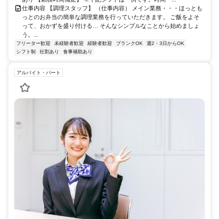
仕事内容 【調理スタッフ】 （仕事内容） メイン業務・・・ほっとも
っとのお弁当の簡単な調理業務を行っていただきます。 ご飯をよそ
って、おかずを盛り付ける… そんなシンプルなことから始めましょ
う。...
フリーター歓迎
未経験者歓迎
経験者歓迎
ブランクOK
週2・3日からOK
シフト制
社割あり
食事補助あり
アルバイト・パート