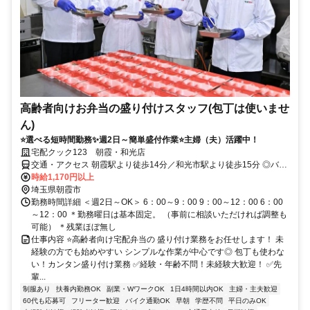
高齢者向けお弁当の盛り付けスタッフ(包丁は使いませ
ん)
⭐選べる短時間勤務✨週2日～簡単盛付作業⭐主婦（夫）活躍中！
宅配クック123 朝霞・和光店
交通・アクセス 朝霞駅より徒歩14分／和光市駅より徒歩15分 ◎バイ
ク・自転車通勤も可
時給1,170円以上
埼玉県朝霞市
勤務時間詳細 ＜週2日～OK＞ 6：00～9：00 9：00～12：00 6：00
～12：00 ＊勤務曜日は基本固定。 （事前に相談いただければ調整も
可能） ＊残業ほぼ無し
仕事内容 ⭐高齢者向け宅配弁当の 盛り付け業務をお任せします！ 未
経験の方でも始めやすい シンプルな作業が中心です◎ 包丁も使わな
い！カンタン盛り付け業務 ✅経験・年齢不問！未経験大歓迎！ ✅先
輩...
制服あり
扶養内勤務OK
副業・WワークOK
1日4時間以内OK
主婦・主夫歓迎
60代も応募可
フリーター歓迎
バイク通勤OK
早朝
学歴不問
平日のみOK