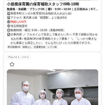
小規模保育園の保育補助スタッフ/9時‐18時
無資格・未経験・ブランクOK｜週5・9:00～18:00｜土日祝休み｜ICTシ
ステムあり｜マイカー通勤可
朝霞本町エンゼル保育室(社会福祉法人みはら会)
アクセス: 東武東上線「朝霞駅」より徒歩6分
時給1,230円
埼玉県朝霞市
勤務時間・曜日: 9:00～18:00（実働8時間）
仕事内容: ／ フルタイムで安定して働きたい方へ 子育て経験が活かせ
るお仕事♪ 無資格OKの保育補助スタッフ募集！ ＼ 「しっかり働きな
がら家庭とも両立したい」 そんな方にぴったりの環境です◎ 0...
即日勤務OK
残業なし
交通費支給
シフト制
アルバイト・パート