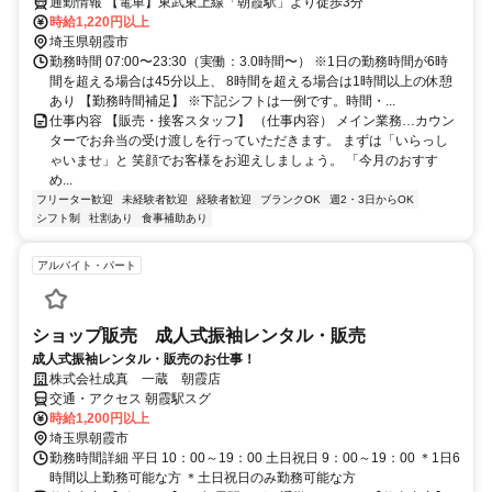
通勤情報 【電車】東武東上線「朝霞駅」より徒歩3分
時給1,220円以上
埼玉県朝霞市
勤務時間 07:00〜23:30（実働：3.0時間〜） ※1日の勤務時間が6時
間を超える場合は45分以上、 8時間を超える場合は1時間以上の休憩
あり 【勤務時間補足】 ※下記シフトは一例です。時間・...
仕事内容 【販売・接客スタッフ】 （仕事内容） メイン業務…カウン
ターでお弁当の受け渡しを行っていただきます。 まずは「いらっし
ゃいませ」と 笑顔でお客様をお迎えしましょう。 「今月のおすす
め...
フリーター歓迎
未経験者歓迎
経験者歓迎
ブランクOK
週2・3日からOK
シフト制
社割あり
食事補助あり
アルバイト・パート
ショップ販売 成人式振袖レンタル・販売
成人式振袖レンタル・販売のお仕事！
株式会社成真 一蔵 朝霞店
交通・アクセス 朝霞駅スグ
時給1,200円以上
埼玉県朝霞市
勤務時間詳細 平日 10：00～19：00 土日祝日 9：00～19：00 ＊1日6
時間以上勤務可能な方 ＊土日祝日のみ勤務可能な方