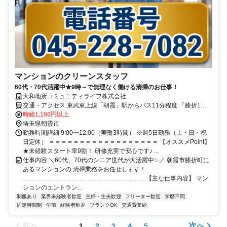
マンションのクリーンスタッフ
60代・70代活躍中★9時～で無理なく働ける清掃のお仕事！
大和地所コミュニティライフ株式会社
交通・アクセス 東武東上線「朝霞」駅からバス11分程度 「膝折1丁
目」停留所下車 徒歩1分
時給1,190円以上
埼玉県朝霞市
勤務時間詳細 9:00〜12:00（実働3時間） ※週5日勤務（土・日・祝
日定休） ＝＝＝＝＝＝＝＝＝＝＝＝＝＝＝＝＝＝ 【オススメPoint】
★未経験スタート率9割！ 研修充実で安心です♪ ...
仕事内容 ＼60代、70代のシニア世代が大活躍中✨／ 朝霞市膝折町に
あるマンションの 清掃業務をお任せします！
…………………………………………………… 【主な仕事内容】 マン
ションのエントラン...
制服あり
業界未経験者歓迎
主婦・主夫歓迎
フリーター歓迎
学歴不問
固定時間制
午前
経験者歓迎
ブランクOK
交通費支給
前へ
次へ
1
2
3
4
5