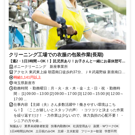
クリーニング工場での衣服の包装作業(長期)
【週2・1日3時間～OK！】託児所あり！お子さんと一緒にお昼休憩可能
｜未経験者・シニアの方も活躍中！
ポニークリーニング 新座事業所
アクセス 東武東上線 朝霞南口徒歩約37分、ＪＲ武蔵野線 新座南口徒
歩約47分、東武東上線 和光市南口徒歩約51分 朝霞台駅よりバス「畑
時給1,141円以上
中二丁目」下車徒歩５分
埼玉県新座市
勤務時間 ・勤務曜日：月・火・水・木・金・土・日・祝 ・勤務時
間： [1] 09:00～13:00 [2] 09:00～17:00 [3] 12:00～15:00 [4] 12:00～
17:00 ...
仕事内容 【主婦（夫）さん多数活躍中！働きやすい環境はこち
ら！】 〈ここが嬉しいとスタッフの声〉 ・コツコツと決まった作業
を繰り返すだけ！ ・力作業は少ないので、体力負担の心配不要！ ・
シニアの方や未...
制服あり
業界未経験者歓迎
扶養内勤務OK
社員登用あり
副業・WワークOK
1日4時間以内OK
土日祝のみOK
主婦・主夫歓迎
フリーター歓迎
学歴不問