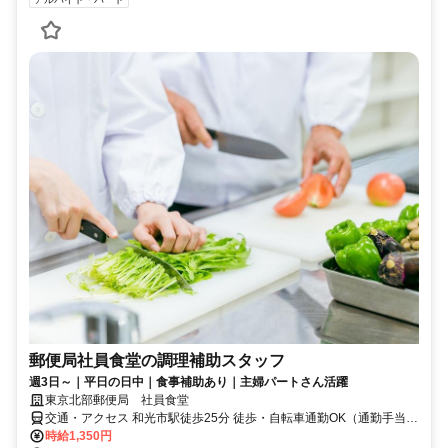
郵便局社員食堂の調理補助スタッフ
週3日～｜平日の日中｜食事補助あり｜主婦パートさん活躍
東京北部郵便局 社員食堂
交通・アクセス 和光市駅徒歩25分 徒歩・自転車通勤OK（通勤手当あ
り） バス・電車の方1日500円まで交通費支給
時給1,350円