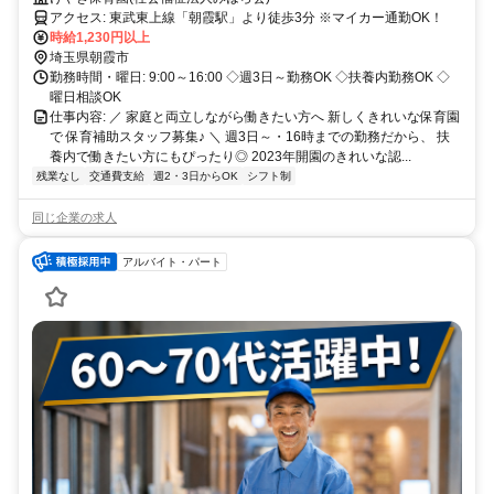
アクセス: 東武東上線「朝霞駅」より徒歩3分 ※マイカー通勤OK！
時給1,230円以上
埼玉県朝霞市
勤務時間・曜日: 9:00～16:00 ◇週3日～勤務OK ◇扶養内勤務OK ◇
曜日相談OK
仕事内容: ／ 家庭と両立しながら働きたい方へ 新しくきれいな保育園
で 保育補助スタッフ募集♪ ＼ 週3日～・16時までの勤務だから、 扶
養内で働きたい方にもぴったり◎ 2023年開園のきれいな認...
残業なし
交通費支給
週2・3日からOK
シフト制
同じ企業の求人
アルバイト・パート