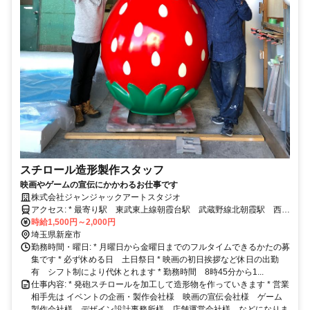
スチロール造形製作スタッフ
映画やゲームの宣伝にかかわるお仕事です
株式会社ジャンジャックアートスタジオ
アクセス: * 最寄り駅 東武東上線朝霞台駅 武蔵野線北朝霞駅 西部
池袋線ひばりが丘駅 大泉学園駅からバス15分 徒歩8分 * 自転車通
時給1,500円～2,000円
勤可 バイク通勤可
埼玉県新座市
勤務時間・曜日: * 月曜日から金曜日までのフルタイムできるかたの募
集です * 必ず休める日 土日祭日 * 映画の初日挨拶など休日の出勤
有 シフト制により代休とれます * 勤務時間 8時45分から1...
仕事内容: * 発砲スチロールを加工して造形物を作っていきます * 営業
相手先は イベントの企画・製作会社様 映画の宣伝会社様 ゲーム
製作会社様 デザイン設計事務所様 店舗運営会社様 などになりま