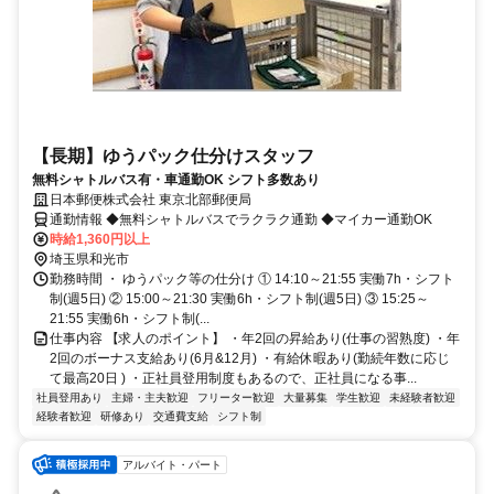
【長期】ゆうパック仕分けスタッフ
無料シャトルバス有・車通勤OK シフト多数あり
日本郵便株式会社 東京北部郵便局
通勤情報 ◆無料シャトルバスでラクラク通勤 ◆マイカー通勤OK
時給1,360円以上
埼玉県和光市
勤務時間 ・ ゆうパック等の仕分け ① 14:10～21:55 実働7h・シフト
制(週5日) ② 15:00～21:30 実働6h・シフト制(週5日) ③ 15:25～
21:55 実働6h・シフト制(...
仕事内容 【求人のポイント】 ・年2回の昇給あり(仕事の習熟度) ・年
2回のボーナス支給あり(6月&12月) ・有給休暇あり(勤続年数に応じ
て最高20日 ) ・正社員登用制度もあるので、正社員になる事...
社員登用あり
主婦・主夫歓迎
フリーター歓迎
大量募集
学生歓迎
未経験者歓迎
経験者歓迎
研修あり
交通費支給
シフト制
アルバイト・パート