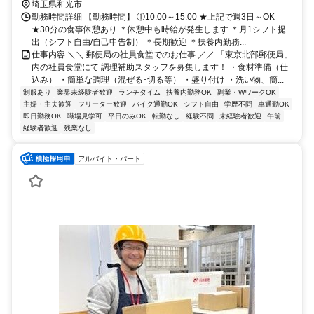
埼玉県和光市
勤務時間詳細 【勤務時間】 ①10:00～15:00 ★上記で週3日～OK
★30分の食事休憩あり ＊休憩中も時給が発生します ＊月1シフト提
出（シフト自由/自己申告制） ＊長期歓迎 ＊扶養内勤務...
仕事内容 ＼＼ 郵便局の社員食堂でのお仕事 ／／ 「東京北部郵便局」
内の社員食堂にて 調理補助スタッフを募集します！ ・食材準備（仕
込み） ・簡単な調理（混ぜる･切る等） ・盛り付け ・洗い物、簡...
制服あり
業界未経験者歓迎
ランチタイム
扶養内勤務OK
副業・WワークOK
主婦・主夫歓迎
フリーター歓迎
バイク通勤OK
シフト自由
学歴不問
車通勤OK
即日勤務OK
職場見学可
平日のみOK
転勤なし
経験不問
未経験者歓迎
午前
経験者歓迎
残業なし
アルバイト・パート