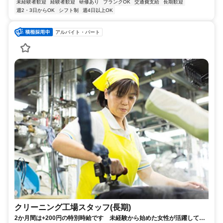
未経験者歓迎
経験者歓迎
研修あり
ブランクOK
交通費支給
長期歓迎
週2・3日からOK
シフト制
週4日以上OK
アルバイト・パート
クリーニング工場スタッフ(長期)
2か月間は+200円の特別時給です 未経験から始めた女性が活躍してい