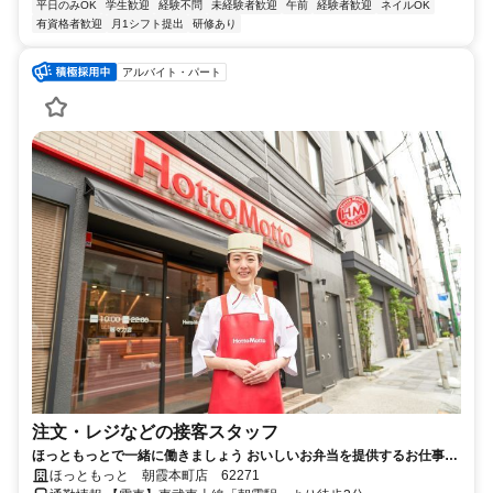
平日のみOK
学生歓迎
経験不問
未経験者歓迎
午前
経験者歓迎
ネイルOK
有資格者歓迎
月1シフト提出
研修あり
アルバイト・パート
注文・レジなどの接客スタッフ
ほっともっとで一緒に働きましょう おいしいお弁当を提供するお仕事で
す
ほっともっと 朝霞本町店 62271