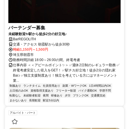
バーテンダー募集
未経験歓迎✨駅から徒歩2分の好立地♪
BarREGOLITH
交通・アクセス 朝霞駅から徒歩30秒
時給1,150円～1,500円
埼玉県朝霞市
勤務時間詳細 18:00～26:00の間。終電考慮
仕事内容 ＜＜アピールポイント✨＞ ✅週休2日制のレギュラー勤務 ✅
終電考慮安定した収入をGET！ ✅駅チカ好立地！徒歩2分の隠れ家
Bar♪ ✅独立支援制度あり！独立を考えている方にはマネージメント
業...
制服あり
ランチタイム
社員登用あり
副業・WワークOK
1日4時間以内OK
土日祝のみOK
資格取得支援あり
フリーター歓迎
バイク通勤OK
学歴不問
転勤なし
未経験者歓迎
夜間
研修あり
夕方
ブランクOK
交通費支給
まかないあり
長期歓迎
駅近5分以内
アルバイト・パート