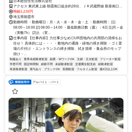
ン◎安定・安心！【駅からバス通勤】
日本総合住生活株式会社
アクセス 東武東上線 朝霞南口徒歩約28分、ＪＲ武蔵野線 新座南口徒
歩約34分 東武東上線「朝霞」駅 バス6分 徒歩3分
時給1,230円
埼玉県朝霞市
勤務時間 ・勤務曜日：月・火・水・木・金・土 ・勤務時間： [1]
08:00～16:00 [2] 08:00～14:00 ・最低勤務日数（週）：4日 [1]月～金
（実働7h） [2]土 （実...
仕事内容 【仕事内容】力仕事少なめ◎UR団地内の共用部の清掃をお
任せ！ 具体的には・・・ ・敷地内の通路・緑地の掃き掃除 ・ゴミ置
場の片付け ・エントランスの掃き掃除、拭き清掃 ・集会所のモップ
掛け・...
制服あり
業界未経験者歓迎
副業・WワークOK
主婦・主夫歓迎
フリーター歓迎
学歴不問
固定時間制
経験不問
未経験者歓迎
交通費全額支給
経験者歓迎
有資格者歓迎
賞与あり
ブランクOK
長期歓迎
フルタイム歓迎
週4日以上OK
アルバイト・パート