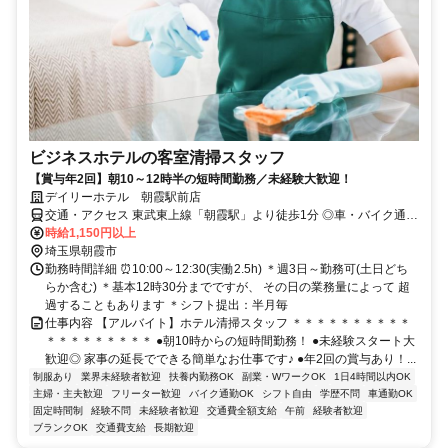
ビジネスホテルの客室清掃スタッフ
【賞与年2回】朝10～12時半の短時間勤務／未経験大歓迎！
デイリーホテル 朝霞駅前店
交通・アクセス 東武東上線「朝霞駅」より徒歩1分 ◎車・バイク通勤
可
時給1,150円以上
埼玉県朝霞市
勤務時間詳細 ⏰10:00～12:30(実働2.5h) ＊週3日～勤務可(土日どち
らか含む) ＊基本12時30分までですが、 その日の業務量によって 超
過することもあります ＊シフト提出：半月毎
仕事内容 【アルバイト】ホテル清掃スタッフ ＊＊＊＊＊＊＊＊＊＊
＊＊＊＊＊＊＊＊＊ ●朝10時からの短時間勤務！ ●未経験スタート大
歓迎◎ 家事の延長でできる簡単なお仕事です♪ ●年2回の賞与あり！...
制服あり
業界未経験者歓迎
扶養内勤務OK
副業・WワークOK
1日4時間以内OK
主婦・主夫歓迎
フリーター歓迎
バイク通勤OK
シフト自由
学歴不問
車通勤OK
固定時間制
経験不問
未経験者歓迎
交通費全額支給
午前
経験者歓迎
ブランクOK
交通費支給
長期歓迎