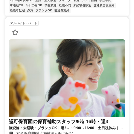
1日4時間以内OK
主婦・主夫歓迎
フリーター歓迎
シフト自由
学歴不問
車通勤OK
平日のみOK
学生歓迎
経験不問
未経験者歓迎
交通費全額支給
経験者歓迎
夕方
ブランクOK
交通費支給
アルバイト・パート
認可保育園の保育補助スタッフ/9時‐16時・週3
無資格・未経験・ブランクOK｜週3～・9:00～16:00｜土日祝休み｜マ
イカー通勤可｜扶養内勤務OK
けやき保育園(社会福祉法人みはら会)