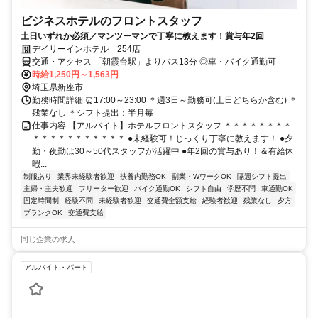
ビジネスホテルのフロントスタッフ
土日いずれか必須／マンツーマンで丁寧に教えます！賞与年2回
デイリーインホテル 254店
交通・アクセス 「朝霞台駅」よりバス13分 ◎車・バイク通勤可
時給1,250円～1,563円
埼玉県新座市
勤務時間詳細 ⏰17:00～23:00 ＊週3日～勤務可(土日どちらか含む) ＊
残業なし ＊シフト提出：半月毎
仕事内容 【アルバイト】ホテルフロントスタッフ ＊＊＊＊＊＊＊＊
＊＊＊＊＊＊＊＊＊＊＊ ●未経験可！じっくり丁寧に教えます！ ●夕
勤・夜勤は30～50代スタッフが活躍中 ●年2回の賞与あり！＆有給休
暇...
制服あり
業界未経験者歓迎
扶養内勤務OK
副業・WワークOK
隔週シフト提出
主婦・主夫歓迎
フリーター歓迎
バイク通勤OK
シフト自由
学歴不問
車通勤OK
固定時間制
経験不問
未経験者歓迎
交通費全額支給
経験者歓迎
残業なし
夕方
ブランクOK
交通費支給
同じ企業の求人
アルバイト・パート