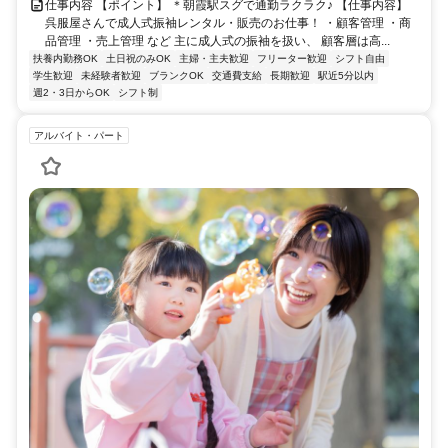
仕事内容 【ポイント】 ＊朝霞駅スグで通勤ラクラク♪ 【仕事内容】
呉服屋さんで成人式振袖レンタル・販売のお仕事！ ・顧客管理 ・商
品管理 ・売上管理 など 主に成人式の振袖を扱い、 顧客層は高...
扶養内勤務OK
土日祝のみOK
主婦・主夫歓迎
フリーター歓迎
シフト自由
学生歓迎
未経験者歓迎
ブランクOK
交通費支給
長期歓迎
駅近5分以内
週2・3日からOK
シフト制
アルバイト・パート