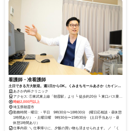
看護師・准看護師
土日できる方大歓迎。週1日からOK。くみまちモールあさか（カインズ
朝霞店）2階、車通勤も可能。賞与あり。年齢不問。
あさか内科クリニック
アクセス: ①東武東上線「朝霞駅」より └ 徒歩約20分 └ 東口バス乗り
場より＜朝50＞＜朝02＞＜志木23＞に乗車（約5分）、「宮台」バス
時給2,000円以上
埼玉県朝霞市
停下車 徒歩3分 ②マイカー通勤OK！ 従業員専用駐車場あり
勤務時間・曜日: ・平日 9時30分〜18時30分 (曜日応相談・昼休憩
1時間あり） ・土曜日曜 9時30分〜15時30分 (土日手当あり・昼
休憩1時間あり）
仕事内容: ＼ 仕事帰りに、夕飯の買い物も済ませられます。 ／ 「く