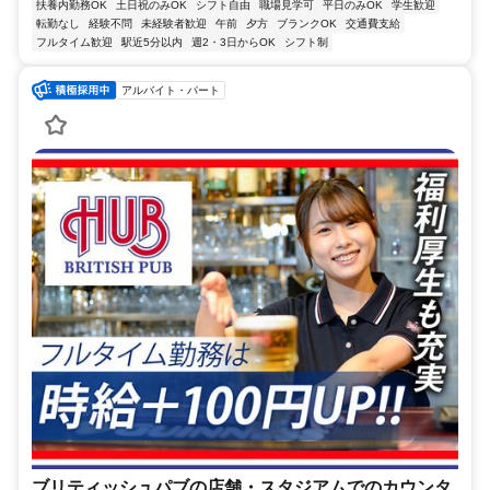
扶養内勤務OK
土日祝のみOK
シフト自由
職場見学可
平日のみOK
学生歓迎
転勤なし
経験不問
未経験者歓迎
午前
夕方
ブランクOK
交通費支給
フルタイム歓迎
駅近5分以内
週2・3日からOK
シフト制
アルバイト・パート
ブリティッシュパブの店舗・スタジアムでのカウンタ