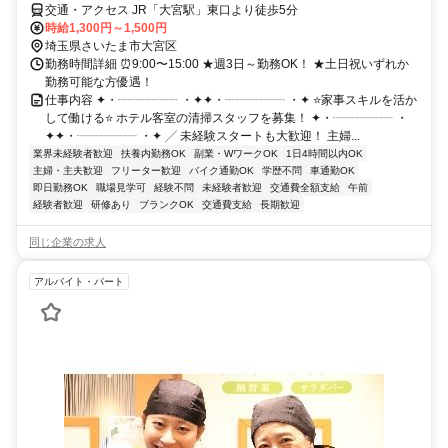
交通・アクセス JR「大宮駅」東口より徒歩5分
時給1,300円～1,500円
埼玉県さいたま市大宮区
勤務時間詳細 ⏰9:00〜15:00 ★週3日～勤務OK！ ★土日祝いずれか
勤務可能な方優遇！
仕事内容 ✦・┈┈┈┈┈ ・✦✦・┈┈┈┈┈ ・✦ ⭐家事スキルを活か
して働ける⭐ ホテル客室の清掃スタッフを募集！ ✦・┈┈┈┈┈ ・
✦✦・┈┈┈┈┈ ・✦ ╱ 未経験スタートも大歓迎！ 主婦...
業界未経験者歓迎
扶養内勤務OK
副業・WワークOK
1日4時間以内OK
主婦・主夫歓迎
フリーター歓迎
バイク通勤OK
学歴不問
車通勤OK
即日勤務OK
職場見学可
経験不問
未経験者歓迎
交通費全額支給
午前
経験者歓迎
研修あり
ブランクOK
交通費支給
長期歓迎
同じ企業の求人
アルバイト・パート