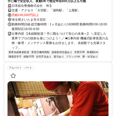
手に職で安定収入、夜勤OKで想定年収600万以上も可能
日本総合整備株式会社 埼玉
交通・アクセス 「大宮駅」「浦和駅」「上尾駅」
月給240,000円以上
埼玉県さいたま市大宮区
勤務時間詳細 総労働時間：1ヶ月あたり160時間 勤務時間9:00-18:00
夜間対応18:00-9:00
仕事内容 【未経験歓迎！手に職をつけて安心の未来へ】 ＼安定した
業界でプロの技術を身につけよう！／ ■仕事内容 機械式駐車装置の点
検・修理・メンテナンス業務をお任せします。 未経験でも先輩スタ
ッフ...
業界未経験者歓迎
変形労働時間制
資格取得支援あり
学歴不問
車通勤OK
職場見学可
経験不問
住宅手当あり
賞与あり
ブランクOK
寮・社宅あり
アルバイト・パート