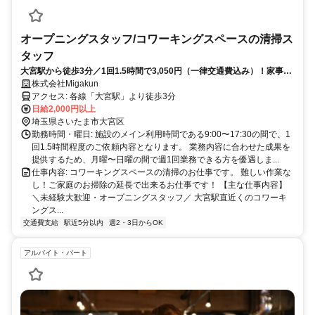
オープニングスタッフ/コワーキングスペースの清掃ス
タッフ
大宮駅から徒歩3分／1回1.5時間で3,050円（一律交通費込み）！家事育
児や休みのスキマ時間を使って短時間で作業完了！新しく大宮駅近くに
株式会社Migakun
オープンするコワーキングスペース内の環境美化業務をお任せします。
アクセス: 各線「大宮駅」より徒歩3分
日給2,000円以上
埼玉県さいたま市大宮区
勤務時間・曜日: 施設のメイン利用時間である9:00〜17:30の間で、1
回1.5時間程度のご依頼内容となります。 業務内容に合わせた成果を
提供するため、月曜〜日曜の間で週1回業務できる方を優遇しま...
仕事内容: コワーキングスペースの清掃のお仕事です。 難しい作業な
し！ご家庭のお掃除の延長で出来るお仕事です！ 【主な仕事内容】
＼未経験大歓迎・オープニングスタッフ／ 大宮駅直近くのコワーキ
ングス...
交通費支給
駅近5分以内
週2・3日からOK
アルバイト・パート