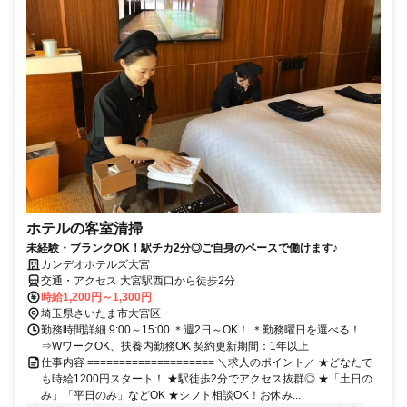
ホテルの客室清掃
未経験・ブランクOK！駅チカ2分◎ご自身のペースで働けます♪
カンデオホテルズ大宮
交通・アクセス 大宮駅西口から徒歩2分
時給1,200円～1,300円
埼玉県さいたま市大宮区
勤務時間詳細 9:00～15:00 ＊週2日～OK！ ＊勤務曜日を選べる！
⇒WワークOK、扶養内勤務OK 契約更新期間：1年以上
仕事内容 ==================== ＼求人のポイント／ ★どなたで
も時給1200円スタート！ ★駅徒歩2分でアクセス抜群◎ ★「土日の
み」「平日のみ」などOK ★シフト相談OK！お休み...