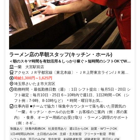
ラーメン店の早朝スタッフ(キッチン・ホール)
＜朝のスキマ時間を有効活用＆しっかり稼ぐ＞短時間のシフトOKでWワ
ークにもオススメ♪髪色自由！
一蘭 大宮駅前店
アクセス ＪＲ宇都宮線〔東北本線〕・ＪＲ上野東京ライン/ＪＲ湘南
新宿ライン 大宮（埼玉県）東口(北)徒歩約2分、ＪＲ上越新幹線 大宮
時給1,300円～1,625円
（埼玉県）東口(北)徒歩約2分、ＪＲ武蔵野線直通 大宮（埼玉県）東
埼玉県さいたま市大宮区
口(北)徒歩約2分
勤務時間 ・最低勤務日数（週）：1日 シフト提出：毎月5日・20日 シ
フト確定：毎月10日・25日 6～10時内で週1日、1日2時間～OK （シ
フト例：7-9時、8-10時など） ＊時間・曜日等お気...
仕事内容 ■チームで協力！味集中カウンターで落ち着いた雰囲気の
「一蘭」キッチン・ホールのお仕事 ・お客様のご案内（例：席の案
内） ・食券、オーダー用紙のお受け取り ・ラーメン調理のサポート
（例：ネギ...
制服あり
扶養内勤務OK
社員登用あり
週1日からOK
副業・WワークOK
1日4時間以内OK
土日祝のみOK
主婦・主夫歓迎
フリーター歓迎
早朝
シフト自由
平日のみOK
学生歓迎
未経験者歓迎
経験者歓迎
即日払いOK