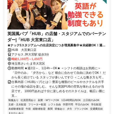
英国風パブ「HUB」の店舗・スタジアムでのバーテン
ダー|「HUB 大宮東口店」
★ナック5スタジアムへの出店決定につき増員募集中★未経験OK！週2
日・1日4時間～OK！髪型髪色自由！英語を活かして語学力UP！
HUB 大宮東口店
アクセス JR大宮駅 徒歩3分
時給1,160円～1,450円
埼玉県さいたま市大宮区
勤務時間 ★週2日～、1日4h～OK★ ＜シフトの相談はお気軽に＞
「日中のみ」「夕方から」など 都合に合わせて自由に決めてOK！ だ
から長く続けている スタッフが多いんです◎ ＜こんな働き方も可...
仕事内容 ◇HUB(ハブ)とは◇ 豊富な種類のビールやカクテルを片手
にその場の会話を楽しむ。 そんな英国PUBの空気を味わえるのが当
店です。 1000円あれば十分に楽しめるそのスタイルは、幅広い層に
支...
制服あり
社員登用あり
副業・WワークOK
1日4時間以内OK
土日祝のみOK
主婦・主夫歓迎
フリーター歓迎
シフト自由
学歴不問
平日のみOK
学生歓迎
未経験者歓迎
午前
経験者歓迎
夜間
研修あり
夕方
ブランクOK
交通費支給
まかないあり