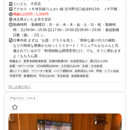
未経験者大歓迎！
くいどん 大宮店
アクセス ＪＲ埼京線/りんかい線 北与野北口徒歩約13分、ＪＲ宇都宮
線〔東北本線〕・ＪＲ上野東京ライン/ＪＲ高崎線 さいたま新都心西
時給1,220円～1,350円
口徒歩約18分、ＪＲ京浜東北線 さいたま新都心西口徒歩約18分 さい
埼玉県さいたま市大宮区
たま新都心駅歩14分/マイカー通勤OK
勤務時間 ・勤務曜日：月・火・水・木・金・土・日・祝 ・勤務時
間： [1] 09:00～15:00 [2] 17:00～23:00 [3] 09:00～23:00 ・最低勤務
日数（週）：2日 シ...
仕事内容 まずは「お皿・グラスを洗う」「簡単な盛り付けの補助」
などの簡単な業務からゆっくりスタート！ マニュアルもちゃんと完
備されているので「料理経験は調理実習だけ」でも、すぐに慣れます
よ！もちろん調...
制服あり
業界未経験者歓迎
扶養内勤務OK
社員登用あり
週1日からOK
副業・WワークOK
1日4時間以内OK
土日祝のみOK
主婦・主夫歓迎
週1シフト提出
フリーター歓迎
バイク通勤OK
給料前払いOK
早朝
シフト自由
学歴不問
車通勤OK
平日のみOK
学生歓迎
未経験者歓迎
同じ企業の求人
アルバイト・パート