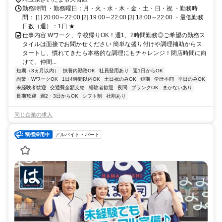
勤務時間 ・勤務曜日：月・火・水・木・金・土・日・祝 ・勤務時
間： [1] 20:00～22:00 [2] 19:00～22:00 [3] 18:00～22:00 ・最低勤務
日数（週）：1日 ★...
仕事内容 Wワーク、学校帰りOK！週1、2時間勤務◎ご希望の勤務ス
タイルは面接でお聞かせください 簡単な盛り付けや調理補助からス
タートし、慣れてきたら本格的な調理にもチャレンジ！閉店時間に向
けて、仲間...
短期（3ヵ月以内）
扶養内勤務OK
社員登用あり
週1日からOK
副業・WワークOK
1日4時間以内OK
土日祝のみOK
短期
学歴不問
平日のみOK
未経験者歓迎
交通費全額支給
経験者歓迎
夜間
ブランクOK
まかないあり
長期歓迎
週2・3日からOK
シフト制
社割あり
同じ企業の求人
アルバイト・パート