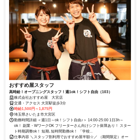
おすすめ屋スタッフ
高時給！オープニングスタッフ！週1ok！シフト自由（103）
株式会社おすすめ屋 大宮店
交通・アクセス 大宮駅徒歩3分
時給1,500円～1,875円
埼玉県さいたま市大宮区
勤務時間詳細 ＜週1日～ok！シフト自由♪＞ 14:00-25:00 1日3h～
ok！ 副業・WワークOK フリーターさん向けシフト保障あり！ スター
ト時期調整ok！ 短期､短時間勤務ok！ 「学校...
仕事内容 ＼スタッフ割利用でおすすめ屋半額☆／ （期間限定）オー