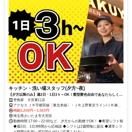
キッチン・洗い場スタッフ(夕方~夜)
【夕方以降のみ】週2日・1日3ｈ～OK！髪型髪色自由であなたらしく勤
務！
壱角家 大宮東口店
アクセス ＪＲ宇都宮線〔東北本線〕・ＪＲ上野東京ライン/ＪＲ湘南
新宿ライン 大宮（埼玉県）東口(北)徒歩約2分、ＪＲ上越新幹線 大宮
時給1,250円～1,563円
（埼玉県）東口(北)徒歩約2分、ＪＲ武蔵野線直通 大宮（埼玉県）東
埼玉県さいたま市大宮区
口(北)徒歩約2分
勤務時間 17:00～22:00など、夕方からの勤務でOK！ ◆希望シフト制
◆週2日、1日3時間から応相談 ◆シフトは2週間毎に提出 ◆通常シフ
ト時間の8:30～翌3:00もぜひご応募ください。...