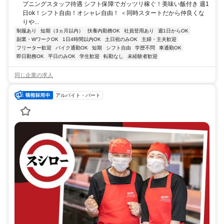
プニングスタッフ待遇 シフト保障でガッツリ稼ぐ！美味い飯付き 週1
日ok！シフト自由！オシャレ自由！ ＜同時スタートだから仲良くな
りや...
制服あり
短期（3ヵ月以内）
扶養内勤務OK
社員登用あり
週1日からOK
副業・WワークOK
1日4時間以内OK
土日祝のみOK
主婦・主夫歓迎
フリーター歓迎
バイク通勤OK
短期
シフト自由
学歴不問
車通勤OK
即日勤務OK
平日のみOK
学生歓迎
転勤なし
未経験者歓迎
同じ企業の求人
アルバイト・パート