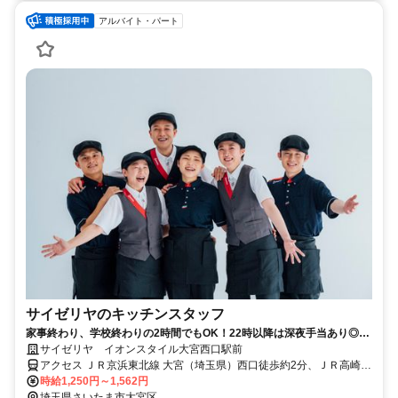
アルバイト・パート
サイゼリヤのキッチンスタッフ
家事終わり、学校終わりの2時間でもOK！22時以降は深夜手当あり◎短
時間で稼ごう※接客あり
サイゼリヤ イオンスタイル大宮西口駅前
アクセス ＪＲ京浜東北線 大宮（埼玉県）西口徒歩約2分、ＪＲ高崎線
大宮（埼玉県）西口徒歩約2分
時給1,250円～1,562円
埼玉県さいたま市大宮区