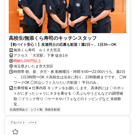
高校生/無添くら寿司のキッチンスタッフ
【初バイト安心！】友達同士の応募も歓迎！週2日～、1日3h～OK
無添くら寿司 ルミネ大宮店
アクセス 「大宮駅」下車 徒歩1分
時給1,200円以上
埼玉県さいたま市大宮区
時間帯 朝、昼、夕方・夜 勤務曜日・時間 9:00〜22:00のうち、週2日
～、1日3時間〜OK ※高校生は法令に則り、22時勤務までです。 ◯W
ワークOK ◯沢山シフト入りたい方歓迎！ 平日のみ...
仕事情報 ● 仕事内容 キッチンをお願いします。具体的には ◇ロボッ
トがにぎったシャリにネタを乗せる ◇天ぷらやうどんなどの調理補
助 ◇ドリンク作り ◇ケーキやパフェなどのトッピングなど 未経験
安...
社員登用あり
シフト制
高校生歓迎
アルバイト・パート