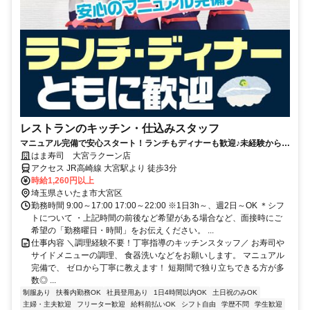
レストランのキッチン・仕込みスタッフ
マニュアル完備で安心スタート！ランチもディナーも歓迎♪未経験から始
められます！
はま寿司 大宮ラクーン店
アクセス JR高崎線 大宮駅より 徒歩3分
時給1,260円以上
埼玉県さいたま市大宮区
勤務時間 9:00～17:00 17:00～22:00 ※1日3h～、週2日～OK ＊シフ
トについて ・上記時間の前後など希望がある場合など、面接時にご
希望の「勤務曜日・時間」をお伝えください。 ...
仕事内容 ＼調理経験不要！丁寧指導のキッチンスタッフ／ お寿司や
サイドメニューの調理、 食器洗いなどをお願いします。 マニュアル
完備で、 ゼロから丁寧に教えます！ 短期間で独り立ちできる方が多
数◎ ...
制服あり
扶養内勤務OK
社員登用あり
1日4時間以内OK
土日祝のみOK
主婦・主夫歓迎
フリーター歓迎
給料前払いOK
シフト自由
学歴不問
学生歓迎