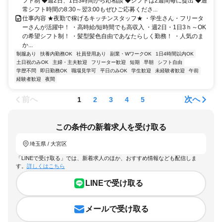
フト制 ◆週2日、1日3時間から応相談 ◆シフトは2週間毎に提出 ◆通
常シフト時間の8:30～翌3:00もぜひご応募くださ...
仕事内容 ★夜勤で稼げるキッチンスタッフ★ ・学生さん・フリータ
ーさんが活躍中！ ・高時給/短時間でも高収入 ・週2日・1日3ｈ～OK
の希望シフト制！ ・髪型髪色自由であなたらしく勤務！ ・人気のま
か...
制服あり
扶養内勤務OK
社員登用あり
副業・WワークOK
1日4時間以内OK
土日祝のみOK
主婦・主夫歓迎
フリーター歓迎
短期
早朝
シフト自由
学歴不問
即日勤務OK
職場見学可
平日のみOK
学生歓迎
未経験者歓迎
午前
経験者歓迎
夜間
前へ
次へ
1
2
3
4
5
この条件の新着求人を受け取る
埼玉県 / 大宮区
「LINEで受け取る」では、新着求人のほか、おすすめ情報なども配信しま
す。
詳しくはこちら
LINEで受け取る
メールで受け取る