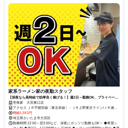
家系ラーメン家の夜勤スタッフ
【深夜なら高時給で効率良く稼げる！】週2日～勤務OK、プライベート
と両立しながら無理なく働けます☆
壱角家 大宮東口店
アクセス ＪＲ宇都宮線〔東北本線〕・ＪＲ上野東京ライン/ＪＲ湘南
新宿ライン 大宮（埼玉県）東口(北)徒歩約2分、ＪＲ上越新幹線 大宮
時給1,563円
（埼玉県）東口(北)徒歩約2分、ＪＲ武蔵野線直通 大宮（埼玉県）東
埼玉県さいたま市大宮区
口(北)徒歩約2分
勤務時間 22:00～翌3:00など、深夜にガッツリ勤務もOK！ ◆希望シ