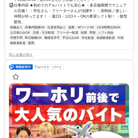
仕事内容 ★初めてのアルバイトでも安心★ ・多店舗展開でマニュア
ル完備！ ・学生さん・フリーターさんが活躍中！ ・高時給／楽しい
仲間が待ってます！ ・週2日・1日3ｈ～OKの希望シフト制！ ・髪型
髪色...
制服あり
扶養内勤務OK
社員登用あり
副業・WワークOK
1日4時間以内OK
土日祝のみOK
主婦・主夫歓迎
フリーター歓迎
短期
早朝
シフト自由
学歴不問
即日勤務OK
職場見学可
平日のみOK
学生歓迎
未経験者歓迎
午前
経験者歓迎
夜間
同じ企業の求人
アルバイト・パート