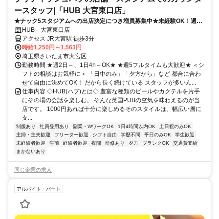
ースタッフ|「HUB 大宮東口店」
★ナック5スタジアムへの出店決定につき増員募集中★未経験OK！週2
日・1日4時間～OK！髪型髪色自由！フリーターさん歓迎！高時給×長期
HUB 大宮東口店
で安定
アクセス JR大宮駅 徒歩3分
時給1,250円～1,563円
埼玉県さいたま市大宮区
勤務時間 ★週2日～、1日4h～OK★ ★週5フルタイムも大歓迎★ ＜シ
フトの相談はお気軽に＞ 「日中のみ」「夕方から」など 都合に合わ
せて自由に決めてOK！ だから長く続けている スタッフが多いん...
仕事内容 ◇HUB(ハブ)とは◇ 豊富な種類のビールやカクテルを片手
にその場の会話を楽しむ。 そんな英国PUBの空気を味わえるのが当
店です。 1000円あれば十分に楽しめるそのスタイルは、幅広い層に
支...
制服あり
社員登用あり
副業・WワークOK
1日4時間以内OK
土日祝のみOK
主婦・主夫歓迎
フリーター歓迎
シフト自由
学歴不問
平日のみOK
学生歓迎
未経験者歓迎
午前
経験者歓迎
夜間
研修あり
夕方
ブランクOK
交通費支給
まかないあり
同じ企業の求人
アルバイト・パート