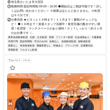
埼玉県さいたま市大宮区
勤務時間 固定時間制 09:00～16:00 ◆開始日はご相談可能です！詳し
くはお問い合わせください！ ※残業はほとんどありません。※休憩
は６０分です。
仕事内容 ★ピタッと１６時まで！１１月まで！書類のチェックな
ど！ ◆１６時まで！派遣スタッフ活躍中！食堂完備の働きやすい環
境！休憩室・ランチスペースがあり便利！ＯＪＴしっかり！約３ヶ月
のお仕事です（...
業界未経験者歓迎
主婦・主夫歓迎
長期
フリーター歓迎
社会保険あり
大量募集
学歴不問
固定時間制
平日のみOK
転勤なし
未経験者歓迎
経験者歓迎
残業なし
有資格者歓迎
職種変更なし
研修あり
ブランクOK
交通費支給
長期歓迎
フルタイム歓迎
アルバイト・パート