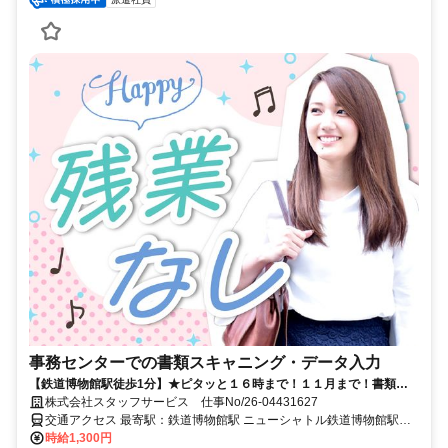
事務センターでの書類スキャニング・データ入力
【鉄道博物館駅徒歩1分】★ピタッと１６時まで！１１月まで！書類の
チェックなど！
株式会社スタッフサービス 仕事No/26-04431627
交通アクセス 最寄駅：鉄道博物館駅 ニューシャトル鉄道博物館駅徒
歩1分
時給1,300円