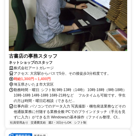
古書店の事務スタッフ
ネットショップのスタッフ
株式会社アートガレージ
アクセス: 大宮駅からバスで5分、その後徒歩3分程度です。
時給1,300円～1,400円
埼玉県さいたま市大宮区
勤務時間・曜日: シフト制 9時-13時（14時） 10時‐18時（9時‐18時）
10時-16時 14時-18時 16時-21時など フルタイムも可能です。学生
の方は時間・曜日応相談（できるだ...
仕事内容: パソコンでのデータ入力 写真撮影・梱包発送業務などその
他通販業務に付随する業務全般 PCでのブラインドタッチ（手元を見
ずに入力）ができる方 Windowsの基本操作（ファイル整理、Ct...
社員登用あり
交通費支給
週2・3日からOK
シフト制
派遣社員