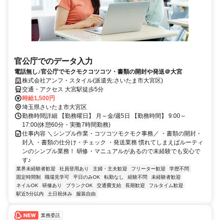
官公庁でのデータ入力
電話無し♪官公庁でモクモクコツコツ・書類の開封や発送＠大宮
株式会社アンフ・スタイル(派遣先:さいたま市大宮区)
交通・アクセス 大宮駅徒歩5分
時給1,500円
埼玉県さいたま市大宮区
勤務時間詳細 【勤務曜日】 月～金/週5日 【勤務時間】 9:00～
17:00(休憩60分・実働7時間勤務)
仕事内容 ＼シンプル作業・コツコツモクモク事務／ ・書類の開封・
封入 ・書類の仕分け・チェック ・発送業務 慣れてしまえばルーティ
ンのシンプル業務！ 研修・マニュアルがあるので未経験でも安心で
す♪
業界未経験者歓迎
社員登用あり
主婦・主夫歓迎
フリーター歓迎
学歴不問
固定時間制
職場見学可
平日のみOK
転勤なし
経験不問
未経験者歓迎
ネイルOK
研修あり
ブランクOK
交通費支給
長期歓迎
フルタイム歓迎
駅近5分以内
土日祝休み
服装自由
業務委託