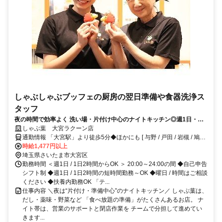
しゃぶしゃぶブッフェの厨房の翌日準備や食器洗浄ス
タッフ
夜の時間で効率よく 洗い場・片付け中心のナイトキッチン◎週1日・短
時間OK 【食事補助】＆【25％割引券】あり 未経験も安心スタート
しゃぶ葉 大宮ラクーン店
通勤情報 「大宮駅」より徒歩5分◆ほかにも [ 与野 / 戸田 / 岩槻 / 鳩ケ
谷 ] からも電車で5～20分程度!!※自転車 / 車 / バイク通勤OK
時給1,477円以上
埼玉県さいたま市大宮区
勤務時間 ＜週1日 / 1日2時間からOK ＞ 20:00～24:00の間 ◆自己申告
シフト制 ◆週1日 / 1日2時間の短時間勤務～OK ◆曜日 / 時間はご相談
ください ◆扶養内勤務OK 「テ...
仕事内容 ＼夜は“片付け・準備中心”のナイトキッチン／ しゃぶ葉は、
だし・薬味・野菜など 「食べ放題の準備」がたくさんあるお店。 ナ
イト帯は、営業のサポートと閉店作業を チームで分担して進めてい
きます...