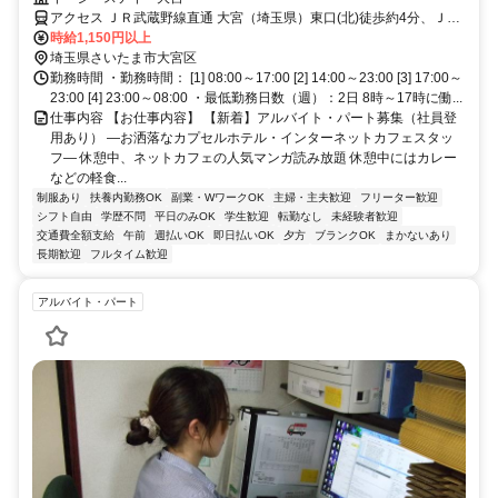
アクセス ＪＲ武蔵野線直通 大宮（埼玉県）東口(北)徒歩約4分、ＪＲ
宇都宮線〔東北本線〕・ＪＲ上野東京ライン/ＪＲ湘南新宿ライン 大
時給1,150円以上
宮（埼玉県）東口(北)徒歩約4分、ＪＲ上越新幹線 大宮（埼玉県）東
埼玉県さいたま市大宮区
口(北)徒歩約4分
勤務時間 ・勤務時間： [1] 08:00～17:00 [2] 14:00～23:00 [3] 17:00～
23:00 [4] 23:00～08:00 ・最低勤務日数（週）：2日 8時～17時に働...
仕事内容 【お仕事内容】 【新着】アルバイト・パート募集（社員登
用あり） ―お洒落なカプセルホテル・インターネットカフェスタッ
フ― 休憩中、ネットカフェの人気マンガ読み放題 休憩中にはカレー
などの軽食...
制服あり
扶養内勤務OK
副業・WワークOK
主婦・主夫歓迎
フリーター歓迎
シフト自由
学歴不問
平日のみOK
学生歓迎
転勤なし
未経験者歓迎
交通費全額支給
午前
週払いOK
即日払いOK
夕方
ブランクOK
まかないあり
長期歓迎
フルタイム歓迎
アルバイト・パート