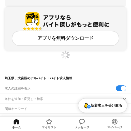
アプリを無料ダウンロード
埼玉県、大宮区のアルバイト・バイト求人情報
求人の詳細を表示
条件を追加・変更して検索
新着求人を受け取る
市区町村を追加・変更
関連キーワード
埼玉県 さいたま市大宮区
埼玉県 さいたま市 さいたま市大宮区
埼玉県
駅を追加・変更
バイトTOP
埼玉県
さいたま市
大宮区のアルバイト・バイト・求人
埼玉県 さいたま市 埼玉さいたま市大宮区
埼玉県さいたま市大宮区
埼玉県 大宮市
埼玉県
すべて
さいたま市
すべて
ホーム
マイリスト
メッセージ
マイページ
職種を追加・変更
JR武蔵野線
西区
北区
大宮区
見沼区
中央区
桜区
浦和区
南区
緑区
岩槻区