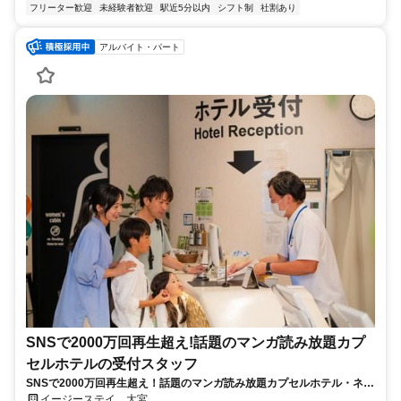
フリーター歓迎
未経験者歓迎
駅近5分以内
シフト制
社割あり
アルバイト・パート
SNSで2000万回再生超え!話題のマンガ読み放題カプ
セルホテルの受付スタッフ
SNSで2000万回再生超え！話題のマンガ読み放題カプセルホテル・ネッ
トカフェで働いてみませんか？
イージーステイ 大宮