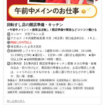
回転すし店の開店準備・キッチン
＜午前中メイン！＞接客ほぼ無し！開店準備や製造などコツコツ働ける
スシロー 大宮アルシェ店
アクセス ＪＲ武蔵野線直通 大宮（埼玉県）西口徒歩約1分、ＪＲ上越
新幹線 大宮（埼玉県）西口徒歩約1分、ＪＲ宇都宮線〔東北本線〕・
時給1,200円以上
ＪＲ上野東京ライン/ＪＲ湘南新宿ライン 大宮（埼玉県）西口徒歩約1
埼玉県さいたま市大宮区
分
勤務時間 シフトサイクル：1週間 9:00～15:00(9-13時、10-14時、
11-15時などOK) ★週2日～、1日3h～OK（週1日も相談OK） ★週4
日以上OK ★短時間勤務OK！時間・曜日...
仕事内容 【仕事内容】開店前準備やキッチン業務 ネタの準備・各種
仕込み・切り付けなど、開店前の準備をお任せ。お店が開店した後
は、シャリの上にネタをのせる・お皿に盛り付けるなどのすし製造
や、洗い場・炊飯...
制服あり
業界未経験者歓迎
扶養内勤務OK
社員登用あり
週1日からOK
副業・WワークOK
1日4時間以内OK
主婦・主夫歓迎
週1シフト提出
60代も応募可
フリーター歓迎
給料前払いOK
シフト自由
学歴不問
学生歓迎
経験不問
未経験者歓迎
午前
経験者歓迎
研修あり
同じ企業の求人