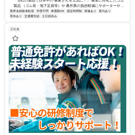
「当社の製品で日本中の 農家さんを元気に！」 農業に特化したゴム
製品 （ゴム長・地下足袋等）や 農作業の負担軽減にサポーターや ...
業界未経験者歓迎
学歴不問
車通勤OK
固定時間制
研修あり
賞与あり
育休あり
交通費支給
土日祝休み
正社員