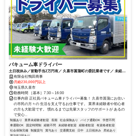
バキューム車ドライバー
土日祝休み／皆勤手当2万円有／ 久喜市菖蒲町の委託業者です／ 未経験
OK／長距離運転ありません
有限会社鴨田商事
月給230,000円以上
埼玉県久喜市
勤務時間 ［基本］7:30～16:00
仕事内容 正社員バキューム車ドライバー募集！ 久喜市菖蒲にお住い
の市民の方々の 生活を支え守るお仕事です。 業界未経験者や初心者
の方も大歓迎です。 慣れるまでは先輩スタッフのサポートが あるの
で安心...
制服あり
業界未経験者歓迎
長期
社会保険あり
バイク通勤OK
学歴不問
車通勤OK
固定時間制
経験不問
未経験者歓迎
経験者歓迎
有資格者歓迎
社会保険完備
制服貸与
賞与あり
交通費支給
日中
土日祝休み
昇給あり
賞与年2回あり