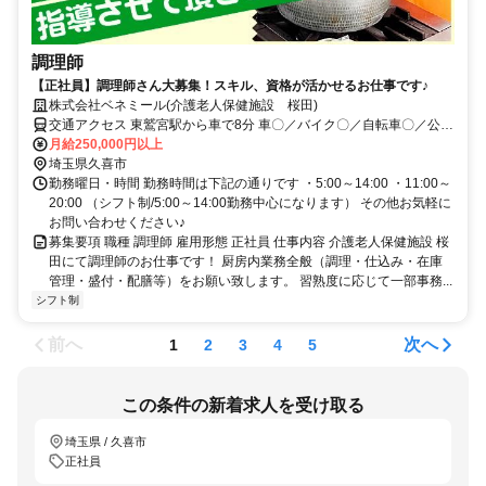
調理師
【正社員】調理師さん大募集！スキル、資格が活かせるお仕事です♪
株式会社ベネミール(介護老人保健施設 桜田)
交通アクセス 東鷲宮駅から車で8分 車〇／バイク〇／自転車〇／公共
交通機関〇
月給250,000円以上
埼玉県久喜市
勤務曜日・時間 勤務時間は下記の通りです ・5:00～14:00 ・11:00～
20:00 （シフト制/5:00～14:00勤務中心になります） その他お気軽に
お問い合わせください♪
募集要項 職種 調理師 雇用形態 正社員 仕事内容 介護老人保健施設 桜
田にて調理師のお仕事です！ 厨房内業務全般（調理・仕込み・在庫
管理・盛付・配膳等）をお願い致します。 習熟度に応じて一部事務...
シフト制
前へ
次へ
1
2
3
4
5
この条件の新着求人を受け取る
埼玉県 / 久喜市
正社員