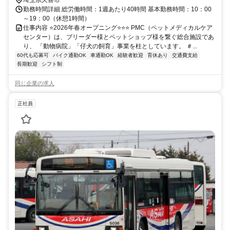
勤務時間詳細 総労働時間：1週あたり40時間 基本勤務時間：10：00
～19：00（休憩1時間）
仕事内容 ⭐️2026年春オープニング⭐️⭐️⭐️ PMC（ペットメディカルケア
センター）は、ブリーダー様とペットショップ様を繋ぐ総合施設であ
り、 「動物病院」「仔犬の飼育」事業を柱としています。 ＃...
60代も応募可
バイク通勤OK
車通勤OK
経験者歓迎
育休あり
交通費支給
長期歓迎
シフト制
同じ企業の求人
正社員