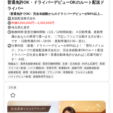
普通免許OK・ドライバーデビューOKのルート配送ド
ライバー
〈普通免許でOK〉完全未経験からのドライバーデビューが80%以上！1
年目から月収30万円
直販配送株式会社
年俸4,000,000円～4,300,000円
埼玉県久喜市
勤務時間 変形労働時間制（1日／12時間前後） ※日勤専属、夜勤専
属があなたの希望で選べます。 〇下記シフトにて出勤する方が多い
です ・日勤専属/5:00～18:00 ・夜勤専属/22:30～翌11...
仕事内容 〈新着〉ドライバーデビューが80%以上！ 「雪印メグミル
ク」グループの直販配送株式会社が、完全未経験者OKのルート配送
ドライバー正社員を募集中！普通自動車免許があればご応募可能で
す！ 今回...
制服あり
業界未経験者歓迎
変形労働時間制
主婦・主夫歓迎
60代も応募可
長期
フリーター歓迎
バイク通勤OK
学歴不問
車通勤OK
経験不問
未経験者歓迎
経験者歓迎
夜間
有資格者歓迎
ブランクOK
長期歓迎
フルタイム歓迎
バイトデビュー歓迎
資格取得手当あり
正社員