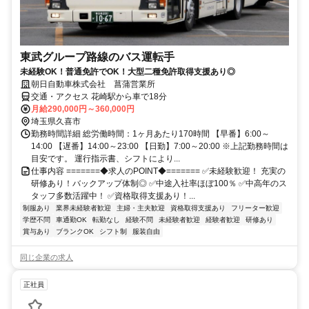
東武グループ路線のバス運転手
未経験OK！普通免許でOK！大型二種免許取得支援あり◎
朝日自動車株式会社 菖蒲営業所
交通・アクセス 花崎駅から車で18分
月給290,000円～360,000円
埼玉県久喜市
勤務時間詳細 総労働時間：1ヶ月あたり170時間 【早番】6:00～
14:00 【遅番】14:00～23:00 【日勤】7:00～20:00 ※上記勤務時間は
目安です。 運行指示書、シフトにより...
仕事内容 =======◆求人のPOINT◆======= ✅未経験歓迎！ 充実の
研修あり！バックアップ体制◎ ✅中途入社率ほぼ100％ ✅中高年のス
タッフ多数活躍中！ ✅資格取得支援あり！...
制服あり
業界未経験者歓迎
主婦・主夫歓迎
資格取得支援あり
フリーター歓迎
学歴不問
車通勤OK
転勤なし
経験不問
未経験者歓迎
経験者歓迎
研修あり
賞与あり
ブランクOK
シフト制
服装自由
同じ企業の求人
正社員