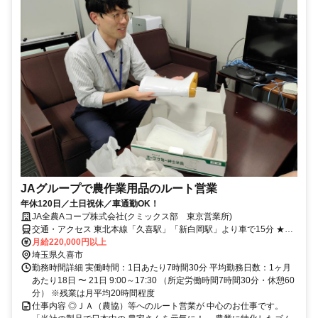
JAグループで農作業用品のルート営業
年休120日／土日祝休／車通勤OK！
JA全農Aコープ株式会社(クミックス部 東京営業所)
交通・アクセス 東北本線「久喜駅」「新白岡駅」より車で15分 ★バ
イク・車通勤OK（無料駐車場完備！）
月給220,000円以上
埼玉県久喜市
勤務時間詳細 実働時間：1日あたり7時間30分 平均勤務日数：1ヶ月
あたり18日 〜 21日 9:00～17:30 （所定労働時間7時間30分・休憩60
分） ※残業は月平均20時間程度
仕事内容 ◎ＪＡ（農協）等へのルート営業が 中心のお仕事です。