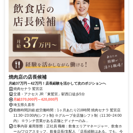
焼肉店の店長候補
月給37万円～42万円！店長経験を活かして次のポジションへ
焼肉セナラ 鷲宮店
交通・アクセス JR「東鷲宮」駅西口徒歩5分
月給370,000円～420,000円
埼玉県久喜市
勤務時間詳細 総労働時間：1ヶ月あたり218時間 焼肉セナラ 鷲宮店
11:30~23:00内(シフト制) ※グループ全店舗シフト制（11:30~24:00
内） ※ランチ営業がある店舗とディナーのみ...
仕事内容 雇用形態：正社員 職種：飲食エリアマネージャー、飲食ホ
ール/フロアスタッフ、飲食店長/支配人 「店長経験はある。でも、今