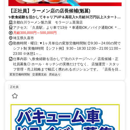
【正社員】ラーメン店の店長候補(魁菖)
✨飲食経験を活かしてキャリアUP＆高収入✨月給30万円以上スタート＋
入社祝い金最大30万円支給！店長・マネージャー候補募集◎20代・30
京都白川ラーメン魁力屋 モラージュ菖蒲店
代・40代活躍中★
アクセス: 「久喜駅」より車で13分 ＊車通勤OK／バイク通勤OK ＊無
料駐車場完備 白岡市・加須市・幸手市・上尾市・羽生市からもアク
月給300,000円～500,000円
セス良好◎
埼玉県久喜市
勤務時間・曜日: ▼1ヶ月単位の変形労働時間制 ⏰9:30～24:00の間で
シフト制 実働8時間 【シフト例】 9:30～18:30 12:00～21:00 11:00～
23:00 ※休憩1～...
仕事内容: ＼飲食経験を活かして“次のステージ”へ✨／ 店長候補・正
社員募集◎ ホール・キッチンの実務だけでなく、 店舗運営・スタッ
フ管理・売上戦略まで幅広く携われるポジションです。 「店長を目...
変形労働時間制
交通費支給
昇給あり
正社員