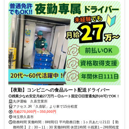
【夜勤】コンビニへの食品ルート配送ドライバー
◎残業少なめ安定月給27万円～◎ルート固定◎旧普通免許(4t可)でOK！
丸伊運輸 久喜営業所
アクセス JR「久喜駅」より車で15分程度
月給270,000円～350,000円
埼玉県久喜市
勤務時間 実働時間：8時間/日 平均勤務日数：1ヶ月あたり21日 【 勤
務時間 】 2：30～11：30 実働8時間 休憩1時間 ※残業1～2時間程度