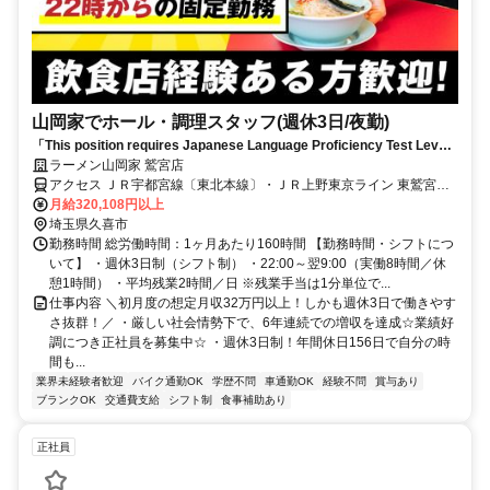
山岡家でホール・調理スタッフ(週休3日/夜勤)
「This position requires Japanese Language Proficiency Test Level
N1 or higher.」【22時～7時の固定勤務（休憩1h・残業平均2h）】年間
ラーメン山岡家 鷲宮店
休日156日◎初月から月収32万円！
アクセス ＪＲ宇都宮線〔東北本線〕・ＪＲ上野東京ライン 東鷲宮西
口徒歩約14分、東武伊勢崎線〔スカイツリーライン〕 鷲宮東口徒歩
月給320,108円以上
約24分、ＪＲ宇都宮線〔東北本線〕・ＪＲ上野東京ライン/ＪＲ湘南
埼玉県久喜市
新宿ライン 久喜東口徒歩約46分 東鷲宮(ＪＲ宇都宮線)西口(徒歩15分)
勤務時間 総労働時間：1ヶ月あたり160時間 【勤務時間・シフトにつ
いて】 ・週休3日制（シフト制） ・22:00～翌9:00（実働8時間／休
憩1時間） ・平均残業2時間／日 ※残業手当は1分単位で...
仕事内容 ＼初月度の想定月収32万円以上！しかも週休3日で働きやす
さ抜群！／ ・厳しい社会情勢下で、6年連続での増収を達成☆業績好
調につき正社員を募集中☆ ・週休3日制！年間休日156日で自分の時
間も...
業界未経験者歓迎
バイク通勤OK
学歴不問
車通勤OK
経験不問
賞与あり
ブランクOK
交通費支給
シフト制
食事補助あり
正社員