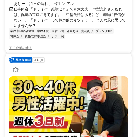
あり ー 【 1日の流れ 】 出社 ▽ アル...
仕事内容 「ドライバー経験ゼロ」でも大丈夫！ 中型免許さえあれ
ば、配送のプロに育てます。 「中型免許はあるけど、運転に自信が
ない…」 「ドライバーって体力的にキツそう…」 そんな風に思って
いませんか？...
業界未経験者歓迎
学歴不問
経験不問
研修あり
賞与あり
ブランクOK
育休あり
資格取得手当あり
シフト制
同じ企業の求人
正社員