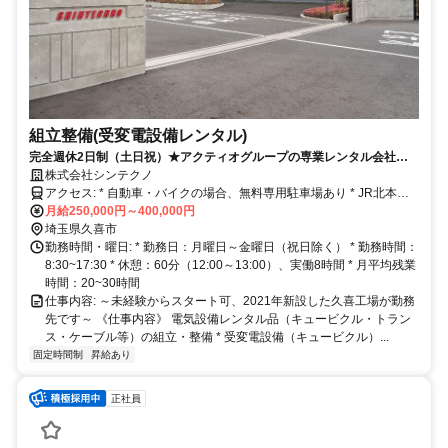
組立整備(受変電設備レンタル)
完全週休2日制（土日祝）★アクティオグループの専業レンタル会社★
未経験歓迎
株式会社シンテクノ
アクセス: * 自動車・バイクの場合、無料専用駐車場あり * JR北本駅
から乗合自動車による通勤あり * JR桶川駅・北本駅から車15分、朝
月給250,000円～400,000円
日バス「栢間小学校入口」から徒歩25分
埼玉県久喜市
勤務時間・曜日: * 勤務日：月曜日～金曜日（祝日除く） * 勤務時間：
8:30~17:30 * 休憩：60分（12:00～13:00）、実働8時間 * 月平均残業
時間：20~30時間
仕事内容: ～未経験からスタート可、2021年新設した久喜工場が勤務
先です～ 《仕事内容》 電気設備レンタル品（キュービクル・トラン
ス・ケーブル等）の組立・整備 * 受変電設備（キュービクル）...
固定時間制
昇給あり
正社員