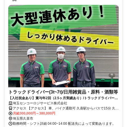
トラックドライバー(3t~7t)/日用雑貨品・原料・酒類等
【入社祝金あり】賞与年2回（2.5ヶ月実績あり）/トラックドライバー大
募集！/S104DA01
埼玉センコーロジサービス株式会社
アクセス 【アクセス】 車、バイク通勤可 久喜駅からバスで15分 久喜
ICから車で約6分
月給300,000円～380,000円
埼玉県久喜市
勤務時間・シフト詳細 04:00~14:00 配送先によって変動あります。