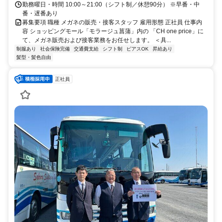
勤務曜日・時間 10:00～21:00（シフト制／休憩90分） ※早番・中
番・遅番あり
募集要項 職種 メガネの販売・接客スタッフ 雇用形態 正社員 仕事内
容 ショッピングモール「モラージュ菖蒲」内の 「CH one price」に
て、メガネ販売および接客業務をお任せします。 ＜具...
制服あり
社会保険完備
交通費支給
シフト制
ピアスOK
昇給あり
髪型・髪色自由
正社員