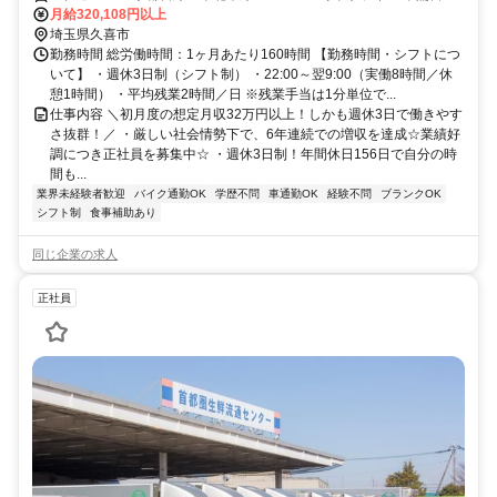
口徒歩約14分、東武伊勢崎線〔スカイツリーライン〕 鷲宮東口徒歩
月給320,108円以上
約24分、ＪＲ宇都宮線〔東北本線〕・ＪＲ上野東京ライン/ＪＲ湘南
埼玉県久喜市
新宿ライン 久喜東口徒歩約46分 東鷲宮(ＪＲ宇都宮線)西口(徒歩15分)
勤務時間 総労働時間：1ヶ月あたり160時間 【勤務時間・シフトにつ
いて】 ・週休3日制（シフト制） ・22:00～翌9:00（実働8時間／休
憩1時間） ・平均残業2時間／日 ※残業手当は1分単位で...
仕事内容 ＼初月度の想定月収32万円以上！しかも週休3日で働きやす
さ抜群！／ ・厳しい社会情勢下で、6年連続での増収を達成☆業績好
調につき正社員を募集中☆ ・週休3日制！年間休日156日で自分の時
間も...
業界未経験者歓迎
バイク通勤OK
学歴不問
車通勤OK
経験不問
ブランクOK
シフト制
食事補助あり
同じ企業の求人
正社員