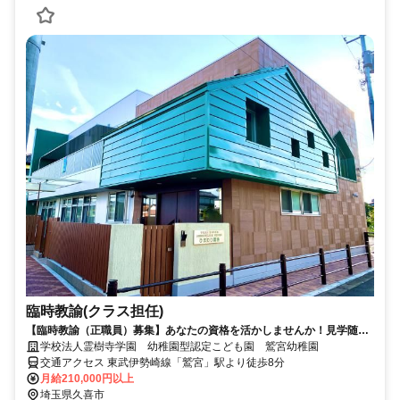
臨時教諭(クラス担任)
【臨時教諭（正職員）募集】あなたの資格を活かしませんか！見学随時
受付中！勤務開始日相談可！
学校法人霊樹寺学園 幼稚園型認定こども園 鷲宮幼稚園
交通アクセス 東武伊勢崎線「鷲宮」駅より徒歩8分
月給210,000円以上
埼玉県久喜市