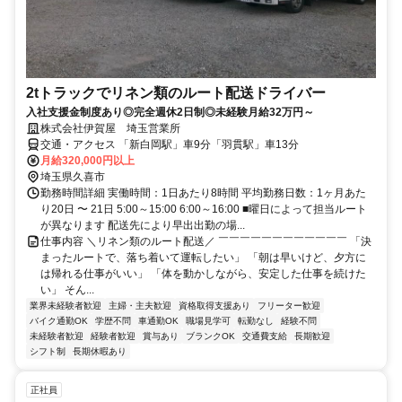
2tトラックでリネン類のルート配送ドライバー
入社支援金制度あり◎完全週休2日制◎未経験月給32万円～
株式会社伊賀屋 埼玉営業所
交通・アクセス 「新白岡駅」車9分「羽貫駅」車13分
月給320,000円以上
埼玉県久喜市
勤務時間詳細 実働時間：1日あたり8時間 平均勤務日数：1ヶ月あた
り20日 〜 21日 5:00～15:00 6:00～16:00 ■曜日によって担当ルート
が異なります 配送先により早出出勤の場...
仕事内容 ＼リネン類のルート配送／ ￣￣￣￣￣￣￣￣￣￣￣￣ 「決
まったルートで、落ち着いて運転したい」 「朝は早いけど、夕方に
は帰れる仕事がいい」 「体を動かしながら、安定した仕事を続けた
い」 そん...
業界未経験者歓迎
主婦・主夫歓迎
資格取得支援あり
フリーター歓迎
バイク通勤OK
学歴不問
車通勤OK
職場見学可
転勤なし
経験不問
未経験者歓迎
経験者歓迎
賞与あり
ブランクOK
交通費支給
長期歓迎
シフト制
長期休暇あり
正社員