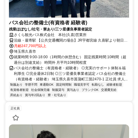
バス会社の整備士(有資格者 経験者)
残業ほぼなし/社宅・寮あり/三ツ星優良事業者認定
さくら観光バス株式会社 本社(久喜)営業所
沿線・最寄駅 【公共交通機関の場合】JR宇都宮線 久喜駅より朝日バ
ス「菖蒲仲橋行」に乗車 「モラージュ菖蒲前」で下車 バス停より徒
月給247,700円以上
歩10分 【お車の場合】圏央道 白岡菖蒲TCより 国道122経由で約10分
埼玉県久喜市
本社社屋前がお客様駐車場です。
就業時間 9:00-18:00（1時間の休憩含む） 固定残業時間:10時間（超
過分は別途支給） 時間外 月平均10時間程度
バス会社の整備士（有資格者・経験者） ◎充実のサポート体制＆福
利厚生 ◎完全週休2日制 ◎三ツ星優良事業者認定 バス会社の整備士
（有資格者・経験者） 埼玉県久喜市菖蒲町三箇2470-1 正社員 求人...
制服あり
学歴不問
車通勤OK
固定時間制
職場見学可
転勤なし
経験者歓迎
有資格者歓迎
社会保険完備
制服貸与
賞与あり
ブランクOK
交通費支給
昇給あり
賞与年2回あり
寮・社宅あり
正社員