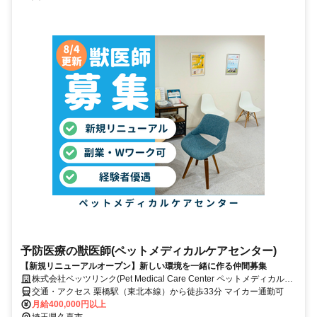
予防医療の獣医師(ペットメディカルケアセンター)
【新規リニューアルオープン】新しい環境を一緒に作る仲間募集
株式会社ベッツリンク(Pet Medical Care Center ペットメディカルケ
アセンター)
交通・アクセス 栗橋駅（東北本線）から徒歩33分 マイカー通勤可
月給400,000円以上
埼玉県久喜市