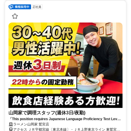
正社員
山岡家で調理スタッフ(週休3日/夜勤)
「This position requires Japanese Language Proficiency Test Level
N1 or higher.」【22時～7時の固定勤務（休憩1h・残業平均2h）】年間
ラーメン山岡家 鷲宮店
休日156日◎初月から月収32万円！
アクセス ＪＲ宇都宮線〔東北本線〕・ＪＲ上野東京ライン 東鷲宮西