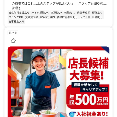
の職場ではこれ以上のステップが見えない」 「スタッフ育成や売上
管理ま...
資格取得支援あり
バイク通勤OK
車通勤OK
転勤なし
経験者歓迎
研修あり
ブランクOK
交通費支給
駅近5分以内
資格取得手当あり
シフト制
社割あり
食事補助あり
正社員