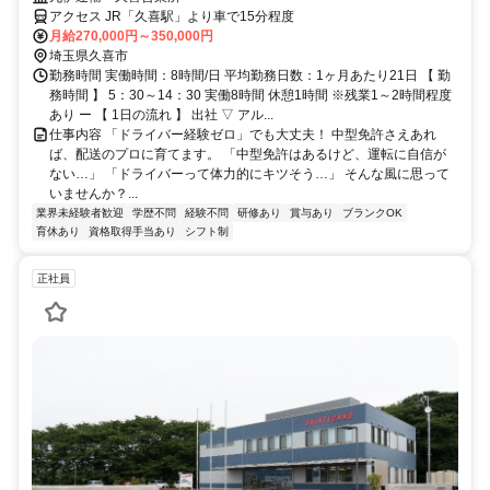
アクセス JR「久喜駅」より車で15分程度
月給270,000円～350,000円
埼玉県久喜市
勤務時間 実働時間：8時間/日 平均勤務日数：1ヶ月あたり21日 【 勤
務時間 】 5：30～14：30 実働8時間 休憩1時間 ※残業1～2時間程度
あり ー 【 1日の流れ 】 出社 ▽ アル...
仕事内容 「ドライバー経験ゼロ」でも大丈夫！ 中型免許さえあれ
ば、配送のプロに育てます。 「中型免許はあるけど、運転に自信が
ない…」 「ドライバーって体力的にキツそう…」 そんな風に思って
いませんか？...
業界未経験者歓迎
学歴不問
経験不問
研修あり
賞与あり
ブランクOK
育休あり
資格取得手当あり
シフト制
正社員