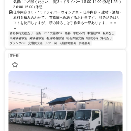
気軽にご相談ください。 例)3ｔドライバー 1.5:00-14:00 (休憩1.25h)
2.6:00-15:00 (休憩...
仕事内容 3ｔ・7ｔドライバー ウイング車 ＜仕事内容＞ 建材・酒類・
原料を積み合わせて、 首都圏へ配送するお仕事です。 積み込みはリ
フトを使用しますが、 積み降ろしは手作業も一部あります。 ＝＝
＝...
資格取得支援あり
長期
バイク通勤OK
急募
学歴不問
車通勤OK
転勤なし
未経験者歓迎
経験者歓迎
有資格者歓迎
社会保険完備
制服貸与
賞与あり
ブランクOK
交通費支給
シフト制
長期休暇あり
昇給あり
正社員