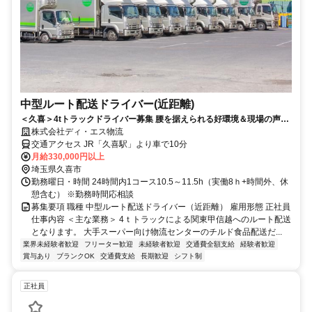
中型ルート配送ドライバー(近距離)
＜久喜＞4tトラックドライバー募集 腰を据えられる好環境＆現場の声を
聞く万全の体制に注目！
株式会社ディ・エス物流
交通アクセス JR「久喜駅」より車で10分
月給330,000円以上
埼玉県久喜市
勤務曜日・時間 24時間内1コース10.5～11.5h（実働8ｈ+時間外、休
憩含む） ※勤務時間応相談
募集要項 職種 中型ルート配送ドライバー（近距離） 雇用形態 正社員
仕事内容 ＜主な業務＞ 4ｔトラックによる関東甲信越へのルート配送
となります。 大手スーパー向け物流センターのチルド食品配送だ...
業界未経験者歓迎
フリーター歓迎
未経験者歓迎
交通費全額支給
経験者歓迎
賞与あり
ブランクOK
交通費支給
長期歓迎
シフト制
正社員