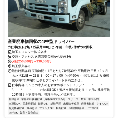
産業廃棄物回収の4t中型ドライバー
力仕事はほぼ無！残業月10hほど♪午前・午後2件ずつの回収！
埼玉エコロジー株式会社
交通・アクセス 久喜菖蒲公園から徒歩3分
月給250,000円～330,000円
埼玉県久喜市
勤務時間詳細 実働時間：1日あたり7時間30分 平均勤務日数：1ヶ月
あたり21日 〜 23日 8：00～17：00（休憩90分） ※現場による ※残
業/月平均10時間 仕事とプライベートを両立させ...
仕事内容 ＼＼この求人のおすすめポイント！／／ *.―― *.――*.――
*.―― *.―― *.―― ✨未経験OK！資格支援制度あり！ ✨月の残業平均
10時間！ ✨家族手当、管理手当など福利厚...
制服あり
業界未経験者歓迎
資格取得支援あり
フリーター歓迎
学歴不問
車通勤OK
固定時間制
転勤なし
経験不問
未経験者歓迎
経験者歓迎
ネイルOK
有資格者歓迎
賞与あり
ブランクOK
長期歓迎
長期休暇あり
ピアスOK
ひげOK
髪型・髪色自由