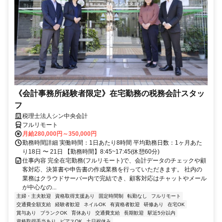
《会計事務所経験者限定》在宅勤務の税務会計スタッ
フ
税理士法人シン中央会計
フルリモート
月給280,000円～350,000円
勤務時間詳細 実働時間：1日あたり8時間 平均勤務日数：1ヶ月あた
り18日 〜 21日 【勤務時間】8:45~17:45(休憩60分)
仕事内容 完全在宅勤務(フルリモート)で、会計データのチェックや顧
客対応、決算書や申告書の作成業務を行っていただきます。 社内の
業務はクラウドサーバー内で完結でき、顧客対応はチャットやメール
が中心なの...
主婦・主夫歓迎
資格取得支援あり
固定時間制
転勤なし
フルリモート
交通費全額支給
経験者歓迎
ネイルOK
有資格者歓迎
研修あり
在宅OK
賞与あり
ブランクOK
育休あり
交通費支給
長期歓迎
駅近5分以内
資格取得手当あり
ピアスOK
土日祝休み