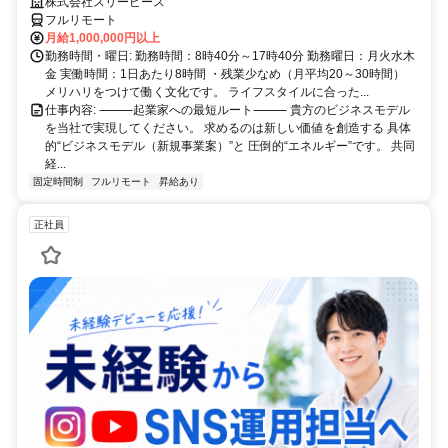
短6ヶ月で共同経営者の道へ
株式会社スリーピース
フルリモート
月給1,000,000円以上
勤務時間・曜日: 勤務時間：8時40分～17時40分 勤務曜日：月火水木
金 実働時間：1日あたり8時間 ・残業少なめ（月平均20～30時間）
メリハリをつけて働く文化です。 ライフスタイルに合った...
仕事内容: ⸻起業家への最短ルート⸻ 貴方のビジネスモデル
を当社で実現してください。 求めるのは新しい価値を創造する 具体
的“ビジネスモデル（新規事業案）”と 圧倒的“エネルギー”です。 共同
経...
固定時間制
フルリモート
昇給あり
正社員