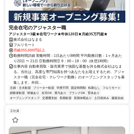
完全在宅のアジャスター職
アジャスター3級★在宅ワーク★年休120日★月給35万円超★
株式会社はなまる
フルリモート
月給355,000円以上
勤務時間詳細 実働時間：1日あたり8時間 平均勤務日数：1ヶ月あた
り20日 〜 21日 ⏰勤務時間⏰ 9：00～18：00（休憩1時間）
仕事内容 自動車買取・販売業界で強固な基盤を誇る株式会社はなま
る。当社は、高度な専門知識を持つあなたをお迎えするため、アジャ
スター職（完全在宅・テレワーク勤務）のオープニングスタッフを募
集します。外回...
主婦・主夫歓迎
フリーター歓迎
学歴不問
固定時間制
転勤なし
フルリモート
経験者歓迎
研修あり
在宅OK
賞与あり
ブランクOK
育休あり
オープニングスタッフ
交通費支給
長期歓迎
長期休暇あり
土日祝休み
服装自由
正社員