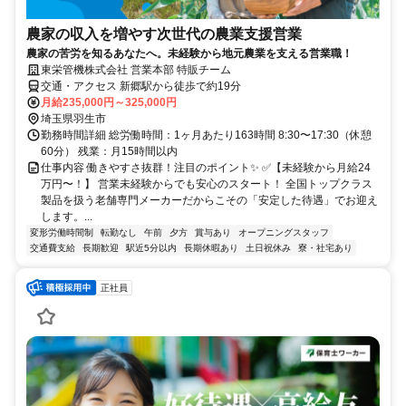
農家の収入を増やす次世代の農業支援営業
農家の苦労を知るあなたへ。未経験から地元農業を支える営業職！
東栄管機株式会社 営業本部 特販チーム
交通・アクセス 新郷駅から徒歩で約19分
月給235,000円～325,000円
埼玉県羽生市
勤務時間詳細 総労働時間：1ヶ月あたり163時間 8:30〜17:30（休憩
60分） 残業：月15時間以内
仕事内容 働きやすさ抜群！注目のポイント✨ ✅【未経験から月給24
万円〜！】 営業未経験からでも安心のスタート！ 全国トップクラス
製品を扱う老舗専門メーカーだからこその「安定した待遇」でお迎え
します。...
変形労働時間制
転勤なし
午前
夕方
賞与あり
オープニングスタッフ
交通費支給
長期歓迎
駅近5分以内
長期休暇あり
土日祝休み
寮・社宅あり
正社員