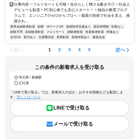
仕事内容 ✨フルリモートも可能！自分らしく輝ける働き方◎ ✨社会人
デビューも歓迎！PC初心者でも安心スタート！ ✨独自の教育プログ
ラムで、エンジニアのゼロからプロへ ✨最新の技術で社会を支え、感
謝され...
業界未経験者歓迎
副業・WワークOK
資格取得支援あり
固定時間制
転勤なし
経験不問
未経験者歓迎
フルリモート
経験者歓迎
有資格者歓迎
研修あり
在宅OK
賞与あり
交通費支給
長期歓迎
長期休暇あり
服装自由
前へ
次へ
1
2
3
4
5
この条件の新着求人を受け取る
埼玉県 / 新郷駅
正社員
「LINEで受け取る」では、新着求人のほか、おすすめ情報なども配信しま
す。
詳しくはこちら
LINEで受け取る
メールで受け取る