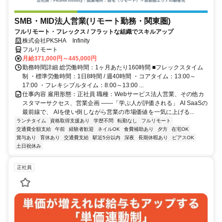
SMB・MID法人営業(リモート勤務・関東圏)
フルリモート・フレックス / フラットな組織でスキルアップ
株式会社PKSHA Infinity
フルリモート
月給371,000円～445,000円
勤務時間詳細 総労働時間：1ヶ月あたり160時間 ■フレックスタイム
制 ・標準労働時間：1日8時間 / 週40時間 ・コアタイム：13:00～
17:00 ・フレキシブルタイム：8:00～13:00 ...
仕事内容 雇用形態：正社員 職種：Webサービス法人営業、その他カ
スタマーサクセス、営業企画 ――「学ぶ人が評価される」 AI SaaSの
最前線で、 AIを使い倒しながら営業の市場価値を一気に上げる...
ランチタイム
資格取得支援あり
学歴不問
転勤なし
フルリモート
交通費全額支給
午前
経験者歓迎
ネイルOK
食費補助あり
夕方
在宅OK
賞与あり
育休あり
交通費支給
駅近5分以内
深夜
長期休暇あり
ピアスOK
土日祝休み
正社員