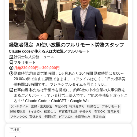
経験者限定_AI使い放題のフルリモート労務スタッフ
Claude codeが使える人は大歓迎／フルリモート
社労士法人労務ニュース
フルリモート
月給230,000円～300,000円
勤務時間詳細 総労働時間：1ヶ月あたり164時間 勤務時間は 8:00～
20:00の間で自由に調整できます。 コアタイムはなく、1日の標準労
働時間は8時間です。 フレキシブルタイムも同じく 8:0...
仕事内容 私たちは千葉市を拠点に、約80社の中小企業の人事労務を
まるごとサポートしている社労士法人です。 **他の事務所と違うとこ
ろ？** Claude Code・ChatGPT・Google Wo...
ランチタイム
主婦・主夫歓迎
学歴不問
職場見学可
転勤なし
フルリモート
経験者歓迎
ネイルOK
残業なし
有資格者歓迎
研修あり
在宅OK
賞与あり
ブランクOK
育休あり
長期歓迎
ピアスOK
土日祝休み
服装自由
正社員