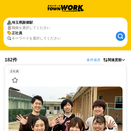
埼玉県
新郷駅
職種を選択してください
正社員
キーワードを選択してください
182件
条件保存
関連度順
正社員