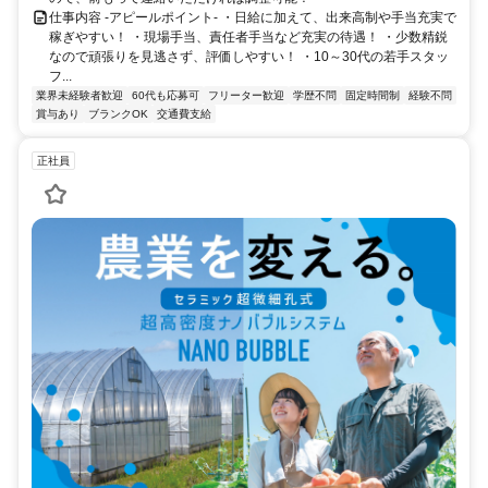
仕事内容 -アピールポイント- ・日給に加えて、出来高制や手当充実で
稼ぎやすい！ ・現場手当、責任者手当など充実の待遇！ ・少数精鋭
なので頑張りを見逃さず、評価しやすい！ ・10～30代の若手スタッ
フ...
業界未経験者歓迎
60代も応募可
フリーター歓迎
学歴不問
固定時間制
経験不問
賞与あり
ブランクOK
交通費支給
正社員