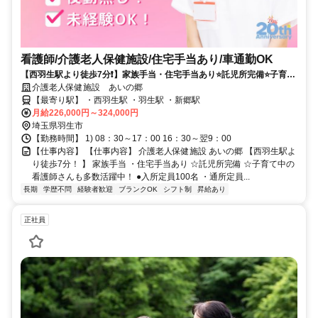
看護師/介護老人保健施設/住宅手当あり/車通勤OK
【西羽生駅より徒歩7分❗️】家族手当・住宅手当あり⭐託児所完備⭐子育て
中の看護師さんも多数活躍中❗️
介護老人保健施設 あいの郷
【最寄り駅】 ・西羽生駅 ・羽生駅 ・新郷駅
月給226,000円～324,000円
埼玉県羽生市
【勤務時間】 1) 08：30～17：00 16：30～翌9：00
【仕事内容】 【仕事内容】 介護老人保健施設 あいの郷 【西羽生駅よ
り徒歩7分！ 】 家族手当 ・住宅手当あり ☆託児所完備 ☆子育て中の
看護師さんも多数活躍中！ ●入所定員100名 ・通所定員...
長期
学歴不問
経験者歓迎
ブランクOK
シフト制
昇給あり
正社員