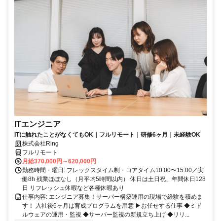
ITエンジニア
ITに触れたことがなくてもOK｜フルリモート｜研修6ヶ月｜未経験OK
株式会社Ring
フルリモート
月給370,000円～620,000円
勤務時間・曜日: フレックスタイム制・コアタイム10:00〜15:00／実
働8h 残業ほぼなし（月平均5時間以内） 休日は土日祝、年間休日128
日 リフレッシュ休暇など各種休暇あり
仕事内容: エンジニア募集！サーバー構築運用の現場で経験を積めま
す！ 入社後6ヶ月は育成プログラムを用意 ▶お任せする仕事 ◆ミド
ルウェアの運用・監視 ◆サーバー監視の新規立ち上げ ◆リリ...