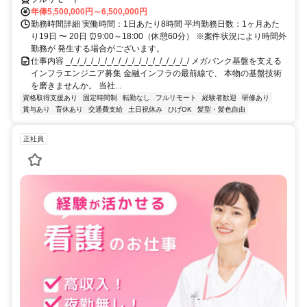
年俸5,500,000円～6,500,000円
勤務時間詳細 実働時間：1日あたり8時間 平均勤務日数：1ヶ月あた
り19日 〜 20日 ⏰9:00～18:00（休憩60分） ※案件状況により時間外
勤務が 発生する場合がございます。
仕事内容 _/_/_/_/_/_/_/_/_/_/_/_/_/_/_/_/_/_/ メガバンク基盤を支える
インフラエンジニア募集 金融インフラの最前線で、 本物の基盤技術
を磨きませんか。 当社...
資格取得支援あり
固定時間制
転勤なし
フルリモート
経験者歓迎
研修あり
賞与あり
育休あり
交通費支給
土日祝休み
ひげOK
髪型・髪色自由
正社員