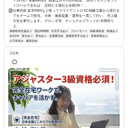
～19:00／実働8時間】 残業は月平均20h程度。 自分でタスクをコン
トロールできれば、 定時ピタ退社も全然OK！...
仕事内容 楽天RMSなど使ってクライアントの EC戦略立案から実行ま
でをチームで担当。 分析・施策提案・運用を一貫して行い、 売上最
大化を牽引します。 デロンギ等、ナショナルブランドの 年間売り
上...
資格取得支援あり
固定時間制
住宅手当あり
フルリモート
経験者歓迎
研修あり
在宅OK
賞与あり
育休あり
交通費支給
資格取得手当あり
長期休暇あり
土日祝休み
服装自由
正社員