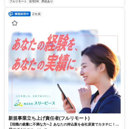
フルリモート
在宅OK
昇給あり
正社員
新規事業立ち上げ責任者(フルリモート)
【現職の裁量に不満な方へ】あなたの持込案を会社原資でカタチに！最