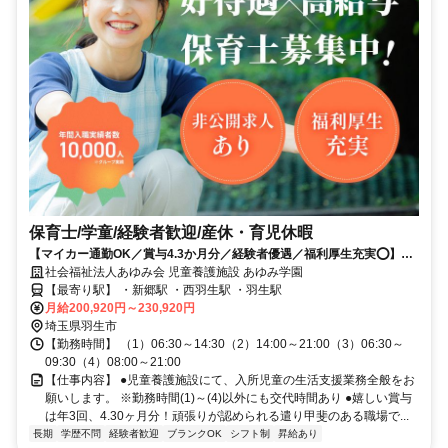
保育士/学童/経験者歓迎/産休・育児休暇
【マイカー通勤OK／賞与4.3か月分／経験者優遇／福利厚生充実⭕】児
童養護施設でのお仕事です✨
社会福祉法人あゆみ会 児童養護施設 あゆみ学園
【最寄り駅】 ・新郷駅 ・西羽生駅 ・羽生駅
月給200,920円～230,920円
埼玉県羽生市
【勤務時間】 （1）06:30～14:30（2）14:00～21:00（3）06:30～
09:30（4）08:00～21:00
【仕事内容】 ●児童養護施設にて、入所児童の生活支援業務全般をお
願いします。 ※勤務時間(1)～(4)以外にも交代時間あり ●嬉しい賞与
は年3回、4.30ヶ月分！頑張りが認められる遣り甲斐のある職場で...
長期
学歴不問
経験者歓迎
ブランクOK
シフト制
昇給あり