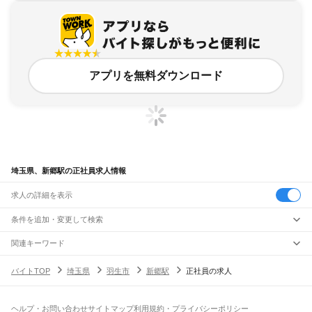
アプリを無料ダウンロード
埼玉県、新郷駅の正社員求人情報
求人の詳細を表示
条件を追加・変更して検索
市区町村を追加・変更
関連キーワード
完全在宅ワーク 全国
シール貼り 在宅
現在地周辺
ガチャガチャ
犬カフェ
埼玉県
駅を追加・変更
バイトTOP
埼玉県
羽生市
新郷駅
正社員の求人
埼玉県
すべて
さいたま市
すべて
職種を追加・変更
JR武蔵野線
西区
北区
大宮区
見沼区
中央区
桜区
浦和区
南区
緑区
岩槻区
東所沢駅
新座駅
北朝霞駅
西浦和駅
武蔵浦和駅
南浦和駅
東浦和駅
東川口駅
南越谷駅
飲食・フードサービス
ヘルプ・お問い合わせ
サイトマップ
利用規約・プライバシーポリシー