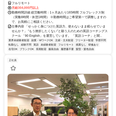
フルリモート
月給304,000円以上
勤務時間詳細 総労働時間：1ヶ月あたり165時間 フルフレックス制
（実働8時間・休憩1時間） ※勤務時間はご希望第一で調整しますの
で、お気軽にご相談ください。
仕事内容 「せっかく身につけた英語力、使わないまま眠らせていま
せんか？」 “もう挫折したくない”と願う人のための英語コーチングス
クール 「90 English」を運営しています。 「英語コーチ」と聞...
業界未経験者歓迎
副業・WワークOK
主婦・主夫歓迎
フリーター歓迎
学歴不問
転勤なし
経験不問
英語
未経験者歓迎
フルリモート
残業なし
研修あり
在宅OK
ブランクOK
長期歓迎
服装自由
履歴書不要
髪型・髪色自由
正社員