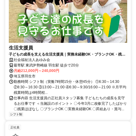
生活支援員
子どもの成長を支える生活支援員｜実務未経験OK・ブランクOK・残業
ほぼなし・賞与あり（正社員）
社会福祉法人あゆみ会
最寄駅 東武伊勢崎線 羽生駅 徒歩で20分
月給212,000円～240,000円
埼玉県羽生市
勤務時間 シフト制（実働7時間15分・休憩45分） ①6:30～14:30
②8:30～16:30 ③13:00～21:00 ④6:30～9:30/16:00～21:00 ※月平均
残業時間は4時間程...
仕事内容 生活支援員の正社員スタッフ募集 子どもたちの成長を見守
るお仕事です ＜当施設のポイント＞ 〇今年3月に改修完了したばかり
〇残業ほぼなし 〇ブランクOK 〇実務未経験OK 〇昇給あり・賞与...
シフト制
正社員