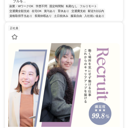
ブルを...
副業・WワークOK
学歴不問
固定時間制
転勤なし
フルリモート
交通費全額支給
在宅OK
賞与あり
育休あり
交通費支給
駅近5分以内
資格取得手当あり
長期休暇あり
土日祝休み
服装自由
入社祝い金あり
正社員