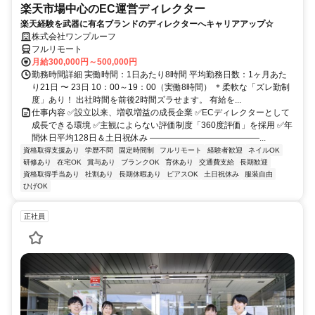
楽天市場中心のEC運営ディレクター
楽天経験を武器に有名ブランドのディレクターへキャリアアップ☆
株式会社ワンプルーフ
フルリモート
月給300,000円～500,000円
勤務時間詳細 実働時間：1日あたり8時間 平均勤務日数：1ヶ月あた
り21日 〜 23日 10：00～19：00（実働8時間） ＊柔軟な「ズレ勤制
度」あり！ 出社時間を前後2時間ズラせます。 有給を...
仕事内容 ✅設立以来、増収増益の成長企業 ✅ECディレクターとして
成長できる環境 ✅主観によらない評価制度「360度評価」を採用 ✅年
間休日平均128日＆土日祝休み ―――――――――――――...
資格取得支援あり
学歴不問
固定時間制
フルリモート
経験者歓迎
ネイルOK
研修あり
在宅OK
賞与あり
ブランクOK
育休あり
交通費支給
長期歓迎
資格取得手当あり
社割あり
長期休暇あり
ピアスOK
土日祝休み
服装自由
ひげOK
正社員