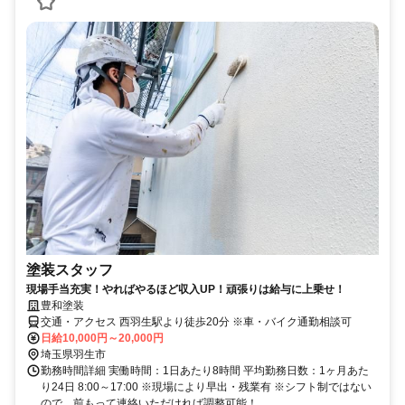
塗装スタッフ
現場手当充実！やればやるほど収入UP！頑張りは給与に上乗せ！
豊和塗装
交通・アクセス 西羽生駅より徒歩20分 ※車・バイク通勤相談可
日給10,000円～20,000円
埼玉県羽生市
勤務時間詳細 実働時間：1日あたり8時間 平均勤務日数：1ヶ月あた
り24日 8:00～17:00 ※現場により早出・残業有 ※シフト制ではない
ので、前もって連絡いただければ調整可能！