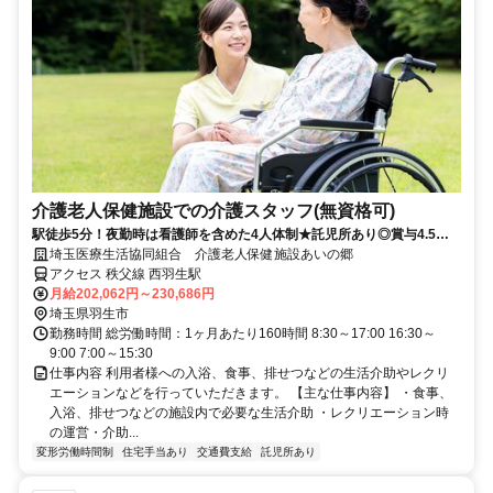
介護老人保健施設での介護スタッフ(無資格可)
駅徒歩5分！夜勤時は看護師を含めた4人体制★託児所あり◎賞与4.5ヶ
月分♪資格や経験不問
埼玉医療生活協同組合 介護老人保健施設あいの郷
アクセス 秩父線 西羽生駅
月給202,062円～230,686円
埼玉県羽生市
勤務時間 総労働時間：1ヶ月あたり160時間 8:30～17:00 16:30～
9:00 7:00～15:30
仕事内容 利用者様への入浴、食事、排せつなどの生活介助やレクリ
エーションなどを行っていただきます。 【主な仕事内容】 ・食事、
入浴、排せつなどの施設内で必要な生活介助 ・レクリエーション時
の運営・介助...
変形労働時間制
住宅手当あり
交通費支給
託児所あり