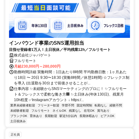
インバウンド事業のSNS運用担当
目指せ登録者1万人！土日祝休／平均残業12h／フルリモート
株式会社ジャパゲート
フルリモート
月給230,000円～280,000円
勤務時間詳細 実働時間：1日あたり8時間 平均勤務日数：1ヶ月あた
り18日 〜 20日 9:30〜18:30 (実働8時間／休憩1時間) ☆フレックス制
を導入 (出退勤を30分まで前後させることが...
仕事内容 ✨未経験からSNSマーケティングのプロに！ ✨フルリモー
ト＆フレックスで柔軟な働き方🏢 ✨土日休み(年休130日)、残業月
10h程度 ✅Instagramアカウント ↓ https:/...
業界未経験者歓迎
フリーター歓迎
学歴不問
固定時間制
転勤なし
経験不問
未経験者歓迎
フルリモート
ネイルOK
残業なし
在宅OK
賞与あり
ブランクOK
育休あり
長期歓迎
駅近5分以内
長期休暇あり
ピアスOK
土日祝休み
正社員