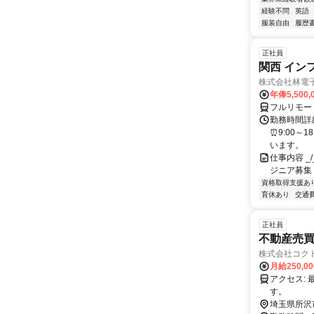
経験不問
英語
服装自由
履歴
正社員
関西 イン
株式会社林電
年俸5,500,
フルリモー
勤務時間詳細
⏰9:00～
います。
仕事内容 _/_
ジニア募集
資格取得支援あ
育休あり
交通
正社員
不動産売
株式会社コク
月給250,0
アクセス: 最寄の西武池袋線 西所沢駅から徒歩約7分の距離に位置していま
す。 マ
す。ご相談
埼玉県所沢