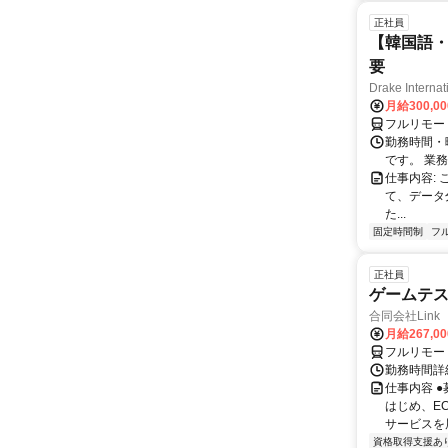
正社員
【韓国語・
要
Drake Internat
月給300,0
フルリモー
勤務時間・
です。 業務
仕事内容:
て、データ
た...
固定時間制
フ
正社員
ゲームテ
合同会社Link
月給267,0
フルリモー
勤務時間詳細
仕事内容 
はじめ、E
サービスを展
資格取得支援あ