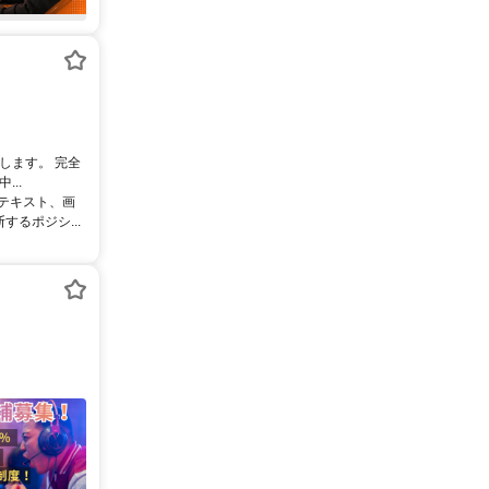
します。 完全
..
るテキスト、画
るポジシ...