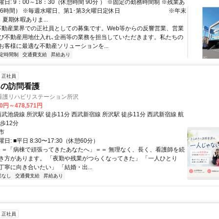
日: 9：00～18：30（休憩時間 90分 ） ※固定の勤務時間制 ※残業あ
月 6時間） ※毎週水曜日、第1･第3火曜日定休日 ※年末
夏期休暇ありま...
 不動産業界での正社員としての募集です。Web等からの反響営業、営業
び不動産用地仕入れ､企画等の業務を担当していただきます。私たちの
お客様に最適な不動産ソリューションを...
定時間制
交通費支給
昇給あり
正社員
みの訪問看護
看護リハビリステーション所沢
00円～478,571円
歩12分
市
: ■平日 8:30〜17:30（休憩60分）
 ＝＝「病棟で頑張ってきたあなたへ」＝＝ 無理なく、長く、看護師を続
き方があります。 「夜勤や残業がつらくなってきた」 「一人ひとり
寧に向き合いたい」 「結婚・出...
業なし
交通費支給
昇給あり
正社員