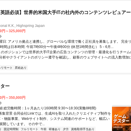
英語必須】世界的米国大手ITの社内外のコンテンツレビュア
ional K.K., Highspring Japan
00円～325,000円
ト
曜日: アメリカ拠点と連携し、グローバルな環境で働く正社員を募集します。 完全
時間は日本時間: 午前7時00分〜午後4時00分 (休憩1時間含む） 5－6月...
 このポジションでは世界的大手IT企業の広告コンテンツの管理・最適化を行うチー
分析やクライアントのポリシー遵守を確認し、顧客のウェブサイトへの流入数増加
ルリモート
昇給あり
スター
00円～350,000円
ト
 総労働時間：1ヶ月あたり160時間 9:30〜18:30(実働8時間)
●募集背景 合同会社Linkでは、生成AIを取り入れたクリエイティブ制作を
C・物販事業、Webサイト制作、システム関連のサポートなど、幅広い
開しています。 その中で...
り
固定時間制
フルリモート
午前
研修あり
夕方
資格取得手当あり