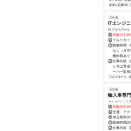
友達と応募OK
正社員
ITエンジ
株式会社Ring
月給370,0
フルリモー
勤務時間・曜
なし（月平
種休暇あり
仕事内容:
ヶ月は育成
ーバー監視の
フルリモート
正社員
輸入車専門
カレボリンク
月給250,0
交通・アク
埼玉県所沢
勤務時間詳細
仕事内容 