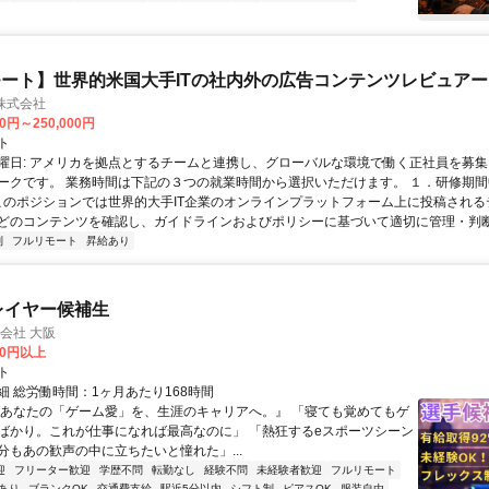
ート】世界的米国大手ITの社内外の広告コンテンツレビュアー
n株式会社
00円～250,000円
ト
曜日: アメリカを拠点とするチームと連携し、グローバルな環境で働く正社員を募集
ークです。 業務時間は下記の３つの就業時間から選択いただけます。 １．研修期間中.
 このポジションでは世界的大手IT企業のオンラインプラットフォーム上に投稿され
どのコンテンツを確認し、ガイドラインおよびポリシーに基づいて適切に管理・判断す
制
フルリモート
昇給あり
プレイヤー候補生
式会社 大阪
00円以上
ト
細 総労働時間：1ヶ月あたり168時間
『あなたの「ゲーム愛」を、生涯のキャリアへ。』 「寝ても覚めてもゲ
ばかり。これが仕事になれば最高なのに」 「熱狂するeスポーツシーン
分もあの歓声の中に立ちたいと憧れた」...
迎
フリーター歓迎
学歴不問
転勤なし
経験不問
未経験者歓迎
フルリモート
あり
ブランクOK
交通費支給
駅近5分以内
シフト制
ピアスOK
服装自由