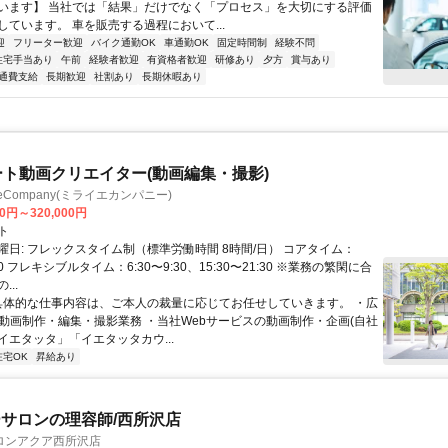
います】 当社では「結果」だけでなく「プロセス」を大切にする評価
しています。 車を販売する過程において...
迎
フリーター歓迎
バイク通勤OK
車通勤OK
固定時間制
経験不問
住宅手当あり
午前
経験者歓迎
有資格者歓迎
研修あり
夕方
賞与あり
通費支給
長期歓迎
社割あり
長期休暇あり
ート動画クリエイター(動画編集・撮影)
ieCompany(ミライエカンパニー)
00円～320,000円
ト
曜日: フレックスタイム制（標準労働時間 8時間/日） コアタイム：
:30 フレキシブルタイム：6:30〜9:30、15:30〜21:30 ※業務の繁閑に合
..
 具体的な仕事内容は、ご本人の裁量に応じてお任せしていきます。 ・広
の動画制作・編集・撮影業務 ・当社Webサービスの動画制作・企画(自社
イエタッタ」「イエタッタカウ...
在宅OK
昇給あり
サロンの理容師/西所沢店
ロンアクア西所沢店