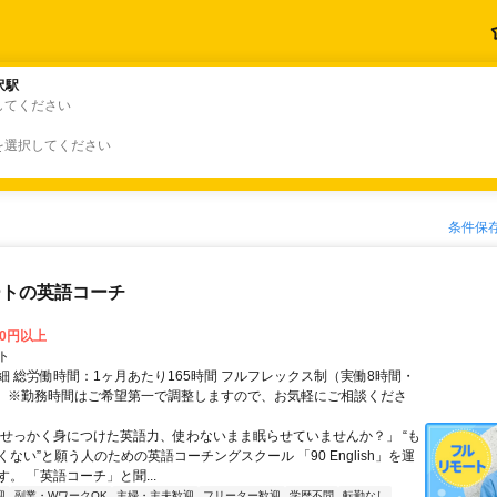
沢駅
沢駅
してください
を選択してください
条件保
ートの英語コーチ
00円以上
ト
細 総労働時間：1ヶ月あたり165時間 フルフレックス制（実働8時間・
） ※勤務時間はご希望第一で調整しますので、お気軽にご相談くださ
「せっかく身につけた英語力、使わないまま眠らせていませんか？」 “も
ない”と願う人のための英語コーチングスクール 「90 English」を運
。 「英語コーチ」と聞...
迎
副業・WワークOK
主婦・主夫歓迎
フリーター歓迎
学歴不問
転勤なし