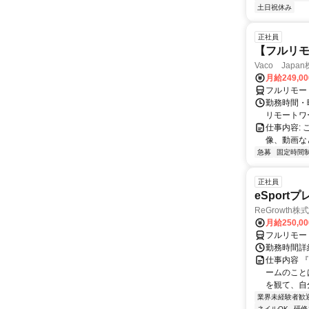
土日祝休み
正社員
【フルリモ
Vaco Japa
月給249,0
フルリモー
勤務時間・
リモートワ
仕事内容:
像、動画な
急募
固定時間
正社員
eSport
ReGrowth株
月給250,0
フルリモー
勤務時間詳
仕事内容 
ームのこと
を観て、自
業界未経験者歓
ネイルOK
研修