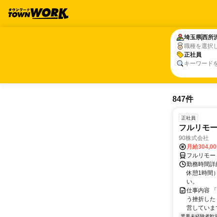
埼玉県
埼玉県
西所
西所
職種を選択
正社員
正社員
キーワード
847件
正社員
フルリモ
90株式会社
月給304,0
フルリモー
勤務時間詳
休憩1時間
い。
仕事内容 
う挫折したく
営しています
業界未経験者歓