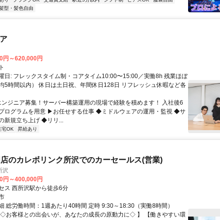
髪型・髪色自由
ニア
00円～620,000円
ト
日: フレックスタイム制・コアタイム10:00〜15:00／実働8h 残業ほぼ
均5時間以内） 休日は土日祝、年間休日128日 リフレッシュ休暇など各
 エンジニア募集！サーバー構築運用の現場で経験を積めます！ 入社後6
プログラムを用意 ▶お任せする仕事 ◆ミドルウェアの運用・監視 ◆サ
新規立ち上げ ◆リリ...
在宅OK
昇給あり
店のカレボリンク所沢でのカーセールス(営業)
所沢
00円～400,000円
セス 西所沢駅から徒歩6分
市
 総労働時間：1週あたり40時間 定時 9:30～18:30（実働8時間）
【◇お客様との出会いが、あなたの成長の原動力に◇ 】 【働きやすい環