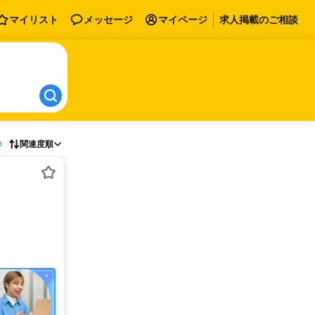
マイリスト
メッセージ
マイページ
求人掲載のご相談
存
関連度順