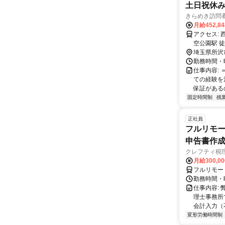
土日祝休
きらめき訪問
月給452,8
アクセス: 西武池袋線 所沢駅 徒歩11分 西武新宿線 所沢駅 徒歩11分 西武新宿線 航
空公園駅 徒
埼玉県所沢
勤務時間・曜日
仕事内容:
ての経験を
保証があるの
固定時間制
残
正社員
フルリモー
申告書作
クレフティ税
月給300,0
フルリモー
勤務時間・曜日
仕事内容:
理士事務所
会計入力（
変形労働時間制