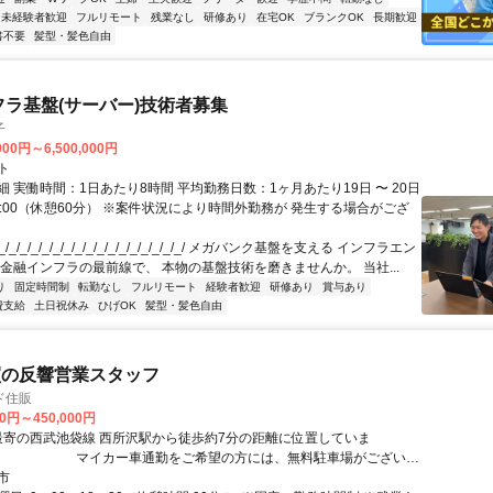
未経験者歓迎
フルリモート
残業なし
研修あり
在宅OK
ブランクOK
長期歓迎
書不要
髪型・髪色自由
フラ基盤(サーバー)技術者募集
子
000円～6,500,000円
ト
 実働時間：1日あたり8時間 平均勤務日数：1ヶ月あたり19日 〜 20日
18:00（休憩60分） ※案件状況により時間外勤務が 発生する場合がござ
/_/_/_/_/_/_/_/_/_/_/_/_/_/_/_/_/ メガバンク基盤を支える インフラエン
 金融インフラの最前線で、 本物の基盤技術を磨きませんか。 当社...
り
固定時間制
転勤なし
フルリモート
経験者歓迎
研修あり
賞与あり
費支給
土日祝休み
ひげOK
髪型・髪色自由
買の反響営業スタッフ
ド住販
00円～450,000円
イカー車通勤をご希望の方には、無料駐車場がございま
ください。
市