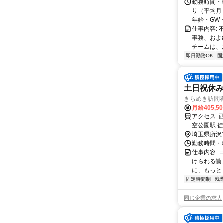
勤務時間・曜
り（平均
年始・GW・
仕事内容:
事務、およ
チームは、
即日勤務OK
固
土日祝休
きらめき訪問
月給405,5
アクセス: 西武池袋線 所沢駅 徒歩11分 西武新宿線 所沢駅 徒歩11分 西武新宿線 航
空公園駅 徒
埼玉県所沢
勤務時間・曜日
仕事内容:
けられる働
に、もっと丁
固定時間制
残
同じ企業の求人