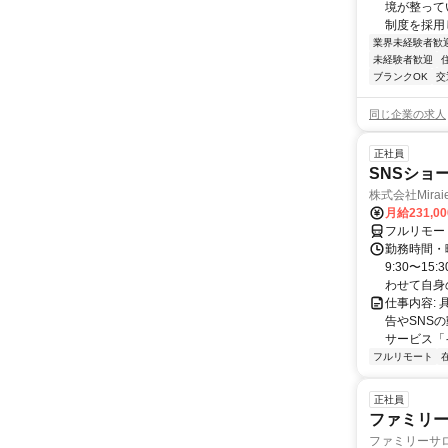
境が整って
制度を採用
業界未経験者歓
未経験者歓迎
ブランクOK
交
同じ企業の求人
正社員
SNSショ
株式会社Mira
月給231,0
フルリモー
勤務時間・
9:30〜15
わせて自身の.
仕事内容:
告やSNS
サービス「
フルリモート
正社員
ファミリー
ファミリーサ